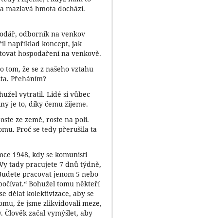
ta mazlavá hmota dochází.
odář, odborník na venkov
il například koncept, jak
artovat hospodaření na venkově.
o tom, že se z našeho vztahu
cta. Přeháním?
užel vytratil. Lidé si vůbec
ny je to, díky čemu žijeme.
roste ze země, roste na poli.
romu. Proč se tedy přerušila ta
oce 1948, kdy se komunisti
„Vy tady pracujete 7 dnů týdně,
udete pracovat jenom 5 nebo
počívat.“ Bohužel tomu někteří
 se dělat kolektivizace, aby se
tomu, že jsme zlikvidovali meze,
. Člověk začal vymýšlet, aby