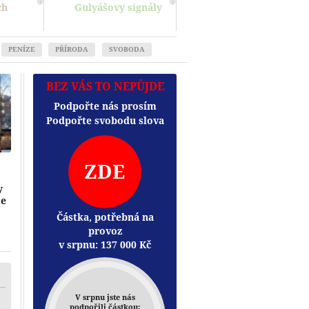
ch
Gulyášovy signály
PENÍZE
PŘÍRODA
SVOBODA
BEZ VÁS TO NEPŮJDE
Podpořte nás prosím
Podpořte svobodu slova
ZDE
y
me
Částka, potřebná na
provoz
Přehrát
v srpnu:
137 000
Kč
V srpnu jste nás
podpořili částkou: