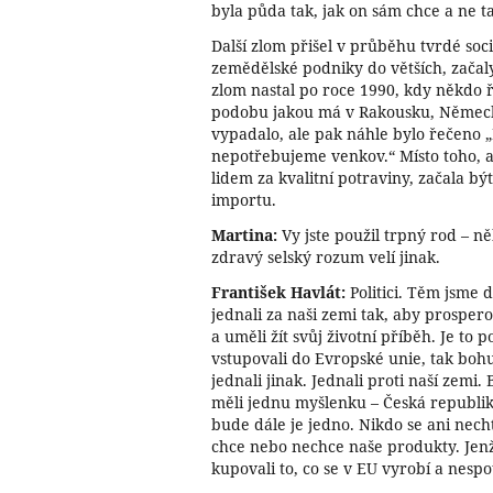
byla půda tak, jak on sám chce a ne t
Další zlom přišel v průběhu tvrdé soci
zemědělské podniky do větších, začaly
zlom nastal po roce 1990, kdy někdo ř
podobu jakou má v Rakousku, Německu,
vypadalo, ale pak náhle bylo řečeno
nepotřebujeme venkov.“ Místo toho, a
lidem za kvalitní potraviny, začala být
importu.
Martina:
Vy jste použil trpný rod – ně
zdravý selský rozum velí jinak.
František Havlát:
Politici. Těm jsme d
jednali za naši zemi tak, aby prospero
a uměli žít svůj životní příběh. Je to p
vstupovali do Evropské unie, tak boh
jednali jinak. Jednali proti naší zemi.
měli jednu myšlenku – Česká republik
bude dále je jedno. Nikdo se ani nech
chce nebo nechce naše produkty. Jen
kupovali to, co se v EU vyrobí a nespo