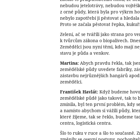
nebudou jetelotrávy, nebudou vojtěš
z orné půdy, která byla pro výkrm hov
nebylo zapotřebí ji pěstovat a hledala
Proto se začala pěstovat řepka, kukuř
Zelení, ač se tvářili jako strana pro ve
k tvůrcům zákona o biopalivech. Dnes
Zemědělci jsou nyní těmi, kdo mají ne
stavu je půda a venkov.
Martina:
Abych pravdu řekla, tak jse
zemědělské půdy uvedete fabriky, zá
zástavbu nejrůznějších hangárů apod
zemědělci.
František Havlát:
Když budeme hovoři
zemědělské půdě jako takové, tak to byl
zmínila, byl ten první problém, kdy s
a namísto abychom si vážili půdy, která
které žijeme, tak se řeklo, budeme ta
centra, logistická centra.
Šlo to ruku v ruce a šlo to současně. Z
změnily se osevní postupy, pochopitel