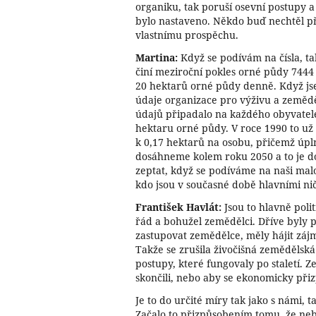
organiku, tak poruší osevní postupy a
bylo nastaveno. Někdo buď nechtěl př
vlastnímu prospěchu.
Martina:
Když se podívám na čísla, t
činí meziroční pokles orné půdy 744
20 hektarů orné půdy denně. Když jse
údaje organizace pro výživu a zeměděl
údajů připadalo na každého obyvatele
hektaru orné půdy. V roce 1990 to už
k 0,17 hektarů na osobu, přičemž úpl
dosáhneme kolem roku 2050 a to je do
zeptat, když se podíváme na naši mal
kdo jsou v současné době hlavními nič
František Havlát:
Jsou to hlavně politi
řád a bohužel zemědělci. Dříve byly p
zastupovat zemědělce, měly hájit zájm
Takže se zrušila živočišná zemědělská
postupy, které fungovaly po staletí. 
skončili, nebo aby se ekonomicky přiz
Je to do určité míry tak jako s námi,
Začalo to přizpůsobením tomu, že neb