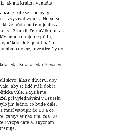
ak, jak má krajina vypadat.
alizace, kde se slučovaly
 se zvyšovat výnosy. Největší
ekl, že půda potřebuje dostat
 ve Francii. Ze začátku to tak
 „My nepotřebujeme půdu,
by někdo chtěl platit našim
 snaha o dovoz, investice šly do
kdo řekl. Kdo to řekl? Přeci jen
ali slovo, hlas a důvěru, aby
vala, aby se lidé měli dobře
olitická vůle. Když jsme
užel při vyjednávání v Bruselu
 Bylo jim jedno, co bude dále,
a musí vstoupit do EU a co
těl zamyslet nad tím, zda EU
že Evropa chtěla, abychom
třebuje.