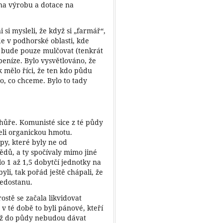
na výrobu a dotace na
i si mysleli, že když si „farmář“,
e v podhorské oblasti, kde
 bude pouze mulčovat (tenkrát
peníze. Bylo vysvětlováno, že
k mělo říci, že ten kdo půdu
o, co chceme. Bylo to tady
ůře. Komunisté sice z té půdy
celi organickou hmotu.
upy, které byly ne od
ědů, a ty spočívaly mimo jiné
ylo 1 až 1,5 dobytčí jednotky na
byli, tak pořád ještě chápali, že
nedostanu.
ostě se začala likvidovat
 v té době to byli pánové, kteří
když do půdy nebudou dávat