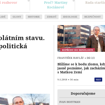
š rozhovor
Proč? Martiny
Rada starší
Kociánové
LIDÉ
GLOSY
HISTORIE
ZDRAVÍ
IDEOLOGIE
BEZPEČNOST
olátním stavu.
politická
KUPŘEDU DO MINULOSTI
FRANTIŠEK HAVLÁT
Díl 2/2
Blížíme se k bodu zlomu, kd
Přehrát
jasně poznáme, jak zachází
s Matkou Zemí
9.1.2018
36 min
TEXT
Doporučujeme
IVAN HOFFMAN