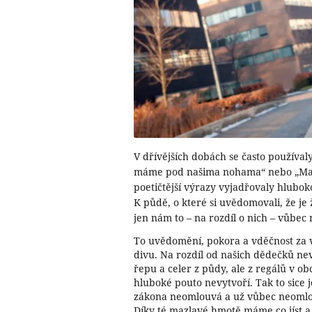
V dřívějších dobách se často používal
máme pod našima nohama“ nebo „Matk
poetičtější výrazy vyjadřovaly hlubo
K půdě, o které si uvědomovali, že je ž
jen nám to – na rozdíl o nich – vůbec
To uvědomění, pokora a vděčnost za 
divu. Na rozdíl od našich dědečků n
řepu a celer z půdy, ale z regálů v o
hluboké pouto nevytvoří. Tak to sice je
zákona neomlouvá a už vůbec neomlo
Díky té mazlavé hmotě máme co jíst a 