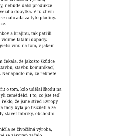
ky, nebude další produkce
ězího dobytka. V tu chvíli
 se náhrada za tyto plodiny.
ice.
nkov a krajinu, tak patřili
 vidíme fatální dopady.
jvětší vinu na tom, v jakém
m čekala, že jakožto škůdce
stavbu, stavbu komunikací,
. Nenapadlo mě, že řeknete
t o tom, kdo udělal škodu na
i zemědělci. I to, co jste teď
e řeklo, že jsme střed Evropy
 tady byla po tisíciletí a ze
dy stavět fabriky, obchodní
ničila se živočišná výroba,
ně se zároveň začalo