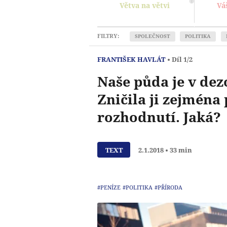
Větva na větvi
Vá
FILTRY:
SPOLEČNOST
POLITIKA
FRANTIŠEK HAVLÁT
Díl 1/2
Naše půda je v dez
Zničila ji zejména 
rozhodnutí. Jaká?
TEXT
2.1.2018
33 min
#PENÍZE
#POLITIKA
#PŘÍRODA