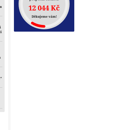
12 044 Kč
mu
Děkujeme vám!
i
li
u
i“