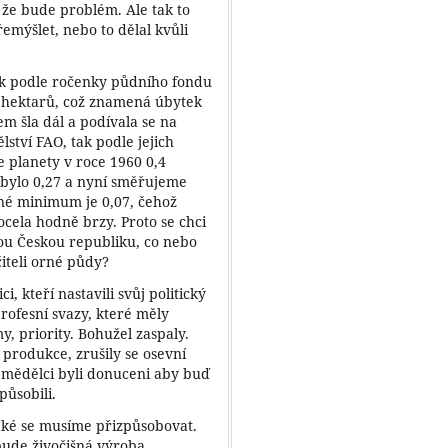
 že bude problém. Ale tak to
emýšlet, nebo to dělal kvůli
ak podle ročenky půdního fondu
4 hektarů, což znamená úbytek
m šla dál a podívala se na
ství FAO, tak podle jejich
 planety v roce 1960 0,4
 bylo 0,27 a nyní směřujeme
né minimum je 0,07, čehož
cela hodně brzy. Proto se chci
ou Českou republiku, co nebo
iteli orné půdy?
ci, kteří nastavili svůj politický
rofesní svazy, které měly
y, priority. Bohužel zaspaly.
 produkce, zrušily se osevní
Zemědělci byli donuceni aby buď
působili.
 také se musíme přizpůsobovat.
ude živočišná výroba,