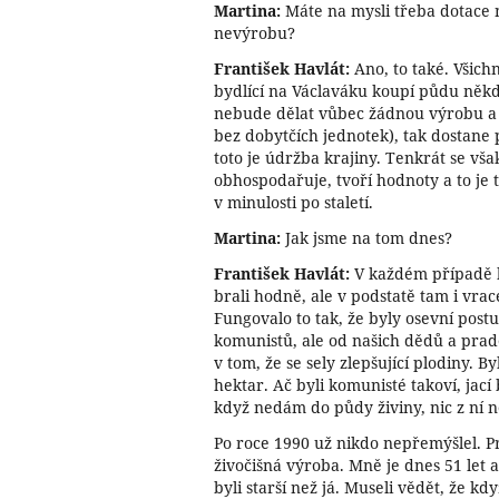
Martina:
Máte na mysli třeba dotace 
nevýrobu?
František Havlát:
Ano, to také. Všichn
bydlící na Václaváku koupí půdu někd
nebude dělat vůbec žádnou výrobu a
bez dobytčích jednotek), tak dostane 
toto je údržba krajiny. Tenkrát se vša
obhospodařuje, tvoří hodnoty a to je t
v minulosti po staletí.
Martina:
Jak jsme na tom dnes?
František Havlát:
V každém případě h
brali hodně, ale v podstatě tam i vra
Fungovalo to tak, že byly osevní post
komunistů, ale od našich dědů a prad
v tom, že se sely zlepšující plodiny. B
hektar. Ač byli komunisté takoví, jací 
když nedám do půdy živiny, nic z ní 
Po roce 1990 už nikdo nepřemýšlel. Pr
živočišná výroba. Mně je dnes 51 let a
byli starší než já. Museli vědět, že 