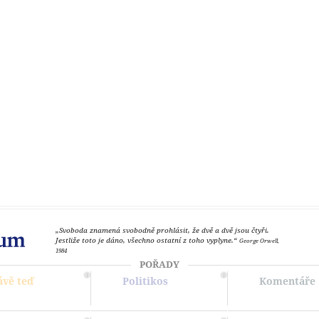
„Svoboda znamená svobodně prohlásit, že dvě a dvě jsou čtyři.
Jestliže toto je dáno, všechno ostatní z toho vyplyne.“
George Orwell,
1984
POŘADY
ávě teď
Politikos
Komentáře