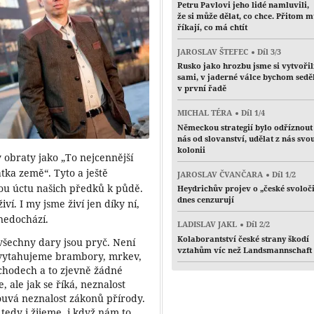
Petru Pavlovi jeho lidé namluvili,
že si může dělat, co chce. Přitom 
říkají, co má chtít
JAROSLAV ŠTEFEC
Díl 3/3
Rusko jako hrozbu jsme si vytvořil
sami, v jaderné válce bychom sedě
v první řadě
MICHAL TÉRA
Díl 1/4
Německou strategií bylo odříznout
nás od slovanství, udělat z nás svo
kolonii
y obraty jako „To nejcennější
a země“. Tyto a ještě
JAROSLAV ČVANČARA
Díl 1/2
kou úctu našich předků k půdě.
Heydrichův projev o „české svoloč
dnes cenzurují
iví. I my jsme živí jen díky ní,
 nedochází.
LADISLAV JAKL
Díl 2/2
Kolaborantství české strany škodí
všechny dary jsou pryč. Není
vztahům víc než Landsmannschaft
evytahujeme brambory, mrkev,
bchodech a to zjevně žádné
, ale jak se říká, neznalost
uvá neznalost zákonů přírody.
tedy i žijeme, i když nám to