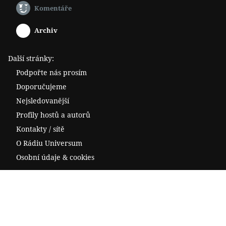
Komentáře
Archiv
Další stránky:
Podpořte nás prosím
Doporučujeme
Nejsledovanější
Profily hostů a autorů
Kontakty / sítě
O Rádiu Universum
Osobní údaje & cookies
Facebook
Spotify
YouTube
Twitter
RSS
Telegram
Odysee
Odebírat novinky e-mailem