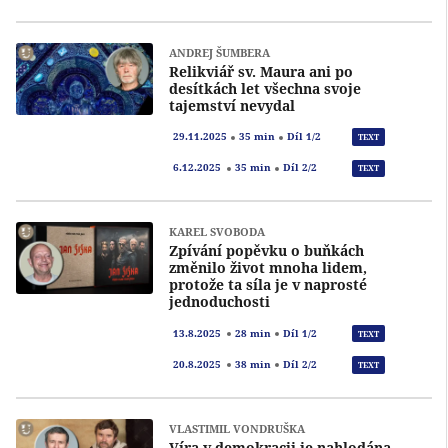
ANDREJ ŠUMBERA
Relikviář sv. Maura ani po
desítkách let všechna svoje
tajemství nevydal
Přeh
29.11.2025
35 min
Díl 1/2
TEXT
Přeh
6.12.2025
35 min
Díl 2/2
TEXT
KAREL SVOBODA
Zpívání popěvku o buňkách
změnilo život mnoha lidem,
protože ta síla je v naprosté
jednoduchosti
Přeh
13.8.2025
28 min
Díl 1/2
TEXT
Přeh
20.8.2025
38 min
Díl 2/2
TEXT
VLASTIMIL VONDRUŠKA
Víra v demokracii je nahlodána,