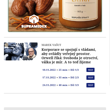
MAREK VAŠUT
Korporace se spojují s vládami,
aby ovládly veřejný prostor.
Orwell říká: Svoboda je otroctví,
válka je mír. A to teď žijeme
Přeh
10.11.2022
25 min
Díl 1/3
TEXT
Přeh
17.11.2022
35 min
Díl 2/3
TEXT
Přeh
24.11.2022
40 min
Díl 3/3
TEXT