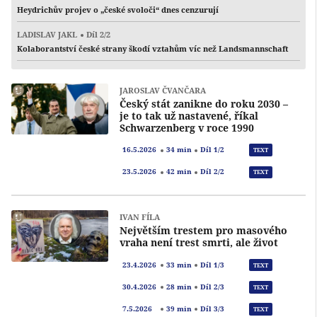
Heydrichův projev o „české svoloči“ dnes cenzurují
LADISLAV JAKL
Díl 2/2
Kolaborantství české strany škodí vztahům víc než Landsmannschaft
JAROSLAV ČVANČARA
Český stát zanikne do roku 2030 –
je to tak už nastavené, říkal
Schwarzenberg v roce 1990
Přeh
16.5.2026
34 min
Díl 1/2
TEXT
Přeh
23.5.2026
42 min
Díl 2/2
TEXT
IVAN FÍLA
Největším trestem pro masového
vraha není trest smrti, ale život
Přeh
23.4.2026
33 min
Díl 1/3
TEXT
Přeh
30.4.2026
28 min
Díl 2/3
TEXT
Přeh
7.5.2026
39 min
Díl 3/3
TEXT