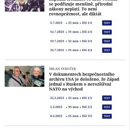
se podřizuje menšině, přírodní
zákony neplatí. To není
rovnoprávnost, ale diktát
Přeh
5.7.2023
25 min
Díl 1/4
TEXT
Přeh
12.7.2023
31 min
Díl 2/4
TEXT
Přeh
19.7.2023
32 min
Díl 3/4
TEXT
Přeh
26.7.2023
31 min
Díl 4/4
TEXT
MILAN SYRUČEK
V dokumentech bezpečnostního
archivu USA je doloženo, že Západ
jednal s Ruskem o nerozšíření
NATO na východ
Přeh
22.2.2023
32 min
Díl 1/3
TEXT
Přeh
1.3.2023
39 min
Díl 2/3
TEXT
Přeh
8.3.2023
41 min
Díl 3/3
TEXT