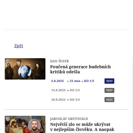
Zpět
DAN ŠUSTR
Poučená generace hudebních
kritiků odešla
Přeh
6.8.2026
33 min
Díl 1/3
TEXT
Přeh
13.8.2026
Díl 2/3
TEXT
Přeh
20.8.2026
Díl 3/3
TEXT
JAROSLAV GRÜNWALD
Největší zlo se může ukrývat
v nejlepším člověku. A naopak