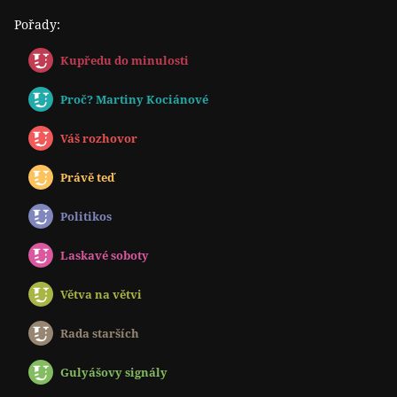
Pořady:
Kupředu do minulosti
Proč? Martiny Kociánové
Váš rozhovor
Právě teď
Politikos
Laskavé soboty
Větva na větvi
Rada starších
Gulyášovy signály