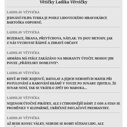
Větičky Ladika Větvičky
LADISLAV VĚTVIČKA
JEDNÁNÍ FILIPA TURKA JE PODLE LIDOVECKÉHO MRAVOKÁRCE
BARTOŠKA ODPORNÉ.
LADISLAV VĚTVIČKA
BUZERACE, ŠIKANA, PŘEVÝCHOVA, NÁTLAK. TO JSOU METODY, JAK
Z NÁS VYCHOVAT ŘÁDNÉ A ZDRAVÉ OBČANY
LADISLAV VĚTVIČKA
ARMÁDA MÁ STÁLE ZAKÁZÁNO NA MIGRANTY ÚTOČIT. MOHOU JIM
POUZE „PŘÁTELSKY DOMLUVIT“.
LADISLAV VĚTVIČKA
KDYŽ 40 TISÍC KOJENCŮ, BATOLAT A JEJICH NEBOHÝCH MATEK PŘI
POTULOVÁNÍ A RABOVÁNÍ KRÁMŮ V TOUZE PO SUNARU ZJISTILO, ŽE
SUNAR NENÍ, TAK SE VRÁTILO ZPĚT DO MAROKA…
LADISLAV VĚTVIČKA
NEJENOM ÚTOČNÉ PIRÁTKY, ALE I CTIHODNĚJŠÍ DÁMY Z ODS A STAN SE
PROMĚNILY V KLEPAŘSKÉ, UKŘIČENÉ PAVLAČOVÉ PREMIANTKY.
LADISLAV VĚTVIČKA
AŽ BUDE KONEC VÁLKY, NEBUDE SE ROBIT SČITANI LIDU, ALE