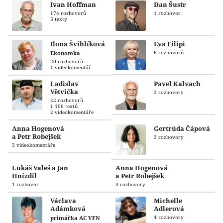
Ivan Hoffman
Dan Šustr
174 rozhovorů
1 rozhovor
3 texty
Ilona Švihlíková
Eva Filipi
Ekonomka
6 rozhovorů
20 rozhovorů
1 videokomentář
Ladislav
Pavel Kalvach
Větvička
2 rozhovory
22 rozhovorů
1 106 textů
2 videokomentáře
Anna Hogenová
Gertrúda Čápová
a Petr Robejšek
3 rozhovory
3 videokomentáře
Lukáš Valeš a Jan
Anna Hogenová
Hnízdil
a Petr Robejšek
1 rozhovor
3 rozhovory
Václava
Michelle
Adámková
Adlerová
primářka AC VFN
4 rozhovory