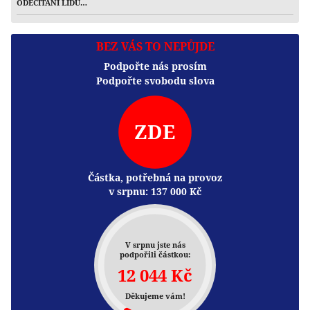
ODEČITANI LIDU…
BEZ VÁS TO NEPŮJDE
Podpořte nás prosím
Podpořte svobodu slova
ZDE
Částka, potřebná na provoz
v srpnu:
137 000
Kč
V srpnu jste nás
podpořili částkou:
12 044 Kč
Děkujeme vám!