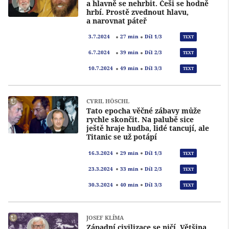
a hlavně se nehrbit. Češi se hodně
hrbí. Prostě zvednout hlavu,
a narovnat páteř
Přeh
3.7.2024
27 min
Díl 1/3
TEXT
Přeh
6.7.2024
39 min
Díl 2/3
TEXT
Přeh
10.7.2024
49 min
Díl 3/3
TEXT
CYRIL HÖSCHL
Tato epocha věčné zábavy může
rychle skončit. Na palubě sice
ještě hraje hudba, lidé tancují, ale
Titanic se už potápí
Přeh
16.3.2024
29 min
Díl 1/3
TEXT
Přeh
23.3.2024
33 min
Díl 2/3
TEXT
Přeh
30.3.2024
40 min
Díl 3/3
TEXT
JOSEF KLÍMA
Západní civilizace se ničí. Většina