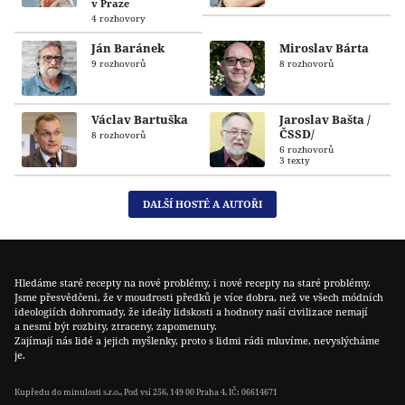
v Praze
4 rozhovory
Ján Baránek
Miroslav Bárta
9 rozhovorů
8 rozhovorů
Václav Bartuška
Jaroslav Bašta /
ČSSD/
8 rozhovorů
6 rozhovorů
3 texty
DALŠÍ HOSTÉ A AUTOŘI
Hledáme staré recepty na nové problémy, i nové recepty na staré problémy.
Jsme přesvědčeni, že v moudrosti předků je více dobra, než ve všech módních
ideologiích dohromady, že ideály lidskosti a hodnoty naší civilizace nemají
a nesmí být rozbity, ztraceny, zapomenuty.
Zajímají nás lidé a jejich myšlenky, proto s lidmi rádi mluvíme, nevyslýcháme
je.
Kupředu do minulosti s.r.o., Pod vsí 256, 149 00 Praha 4, IČ: 06614671