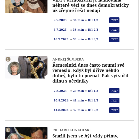
některé věci se dnes demokraticky
už zřejmě řešit nedají
Přeh
2.7.2025
34 min
Díl 1/3
TEXT
Přeh
9.7.2025
38 min
Díl 2/3
TEXT
Přeh
16.7.2025
39 min
Díl 3/3
TEXT
ANDREJ ŠUMBERA
Řemeslníci dnes často neumí své
řemeslo. Když byl dříve někdo
dobrý, bylo to poznat. Pak vytvořil
dílnu s učedníky
Přeh
7.8.2024
29 min
Díl 1/3
TEXT
Přeh
10.8.2024
41 min
Díl 2/3
TEXT
Přeh
14.8.2024
37 min
Díl 2/3
TEXT
RICHARD KONKOLSKI
Snažil jsem se být vždy přímý,