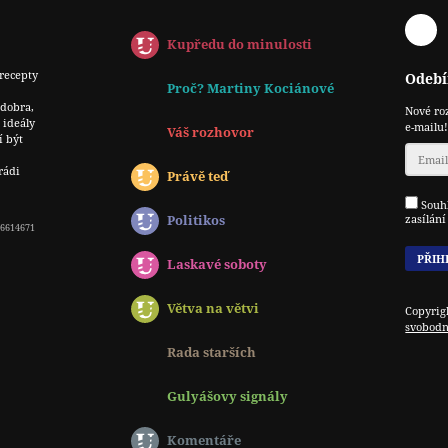
F
Kupředu do minulosti
recepty
Odebí
Proč? Martiny Kociánové
 dobra,
Nové ro
 ideály
e-mailu!
Váš rozhovor
í být
rádi
Právě teď
Souhl
zasílán
Politikos
 06614671
Laskavé soboty
Větva na větvi
Copyrig
svobodn
Rada starších
Gulyášovy signály
Komentáře