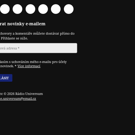
acebook
Spotify
YouTube
Twitter
RSS
Telegram
Odysee
rat novinky e-mailem
zhovory a komentáře můžete dostávat přímo do
 Přihlaste se níže.
asím s uchováním mého e-mailu pro účely
í novinek.
*
Více informací
ht © 2026 Rádio Universum
e.universum@email.cz