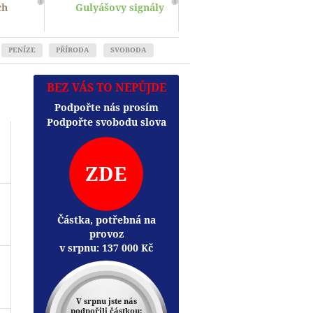
ch
Gulyášovy signály
PENÍZE
PŘÍRODA
SVOBODA
BEZ VÁS TO NEPŮJDE
Podpořte nás prosím
Podpořte svobodu slova
ZDE
Částka, potřebná na
provoz
v srpnu:
137 000
Kč
V srpnu jste nás
podpořili částkou: