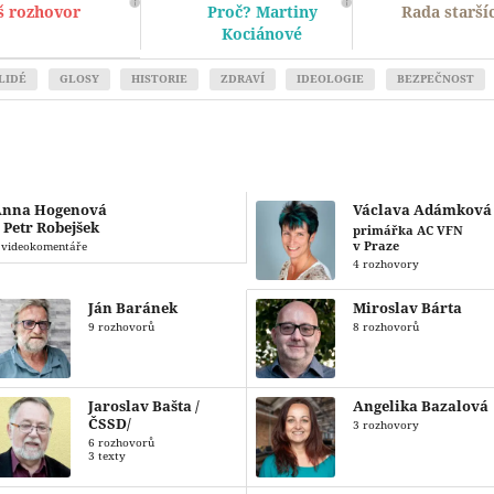
š rozhovor
Proč? Martiny
Rada starší
Kociánové
LIDÉ
GLOSY
HISTORIE
ZDRAVÍ
IDEOLOGIE
BEZPEČNOST
Anna Hogenová
Václava Adámková
 Petr Robejšek
primářka AC VFN
v Praze
 videokomentáře
4 rozhovory
Ján Baránek
Miroslav Bárta
9 rozhovorů
8 rozhovorů
Jaroslav Bašta /
Angelika Bazalová
ČSSD/
3 rozhovory
6 rozhovorů
3 texty