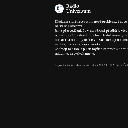
Hledáme staré recepty na nové problémy, i nové 
na staré problémy.
Jsme přesvědčeni, že v moudrosti předků je více
než ve všech módních ideologiích dohromady, že
lidskosti a hodnoty naší civilizace nemají a nesm
rozbity, ztraceny, zapomenuty.
Zajímají nás lidé a jejich myšlenky, proto s lidmi 
mluvíme, nevyslýcháme je.
Kupředu do minulosti s.r.o., Pod vsí 256, 149 00 Praha 4, IČ: