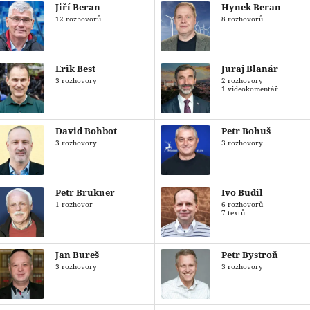
Jiří Beran
Hynek Beran
12 rozhovorů
8 rozhovorů
Erik Best
Juraj Blanár
3 rozhovory
2 rozhovory
1 videokomentář
David Bohbot
Petr Bohuš
3 rozhovory
3 rozhovory
Petr Brukner
Ivo Budil
1 rozhovor
6 rozhovorů
7 textů
Jan Bureš
Petr Bystroň
3 rozhovory
3 rozhovory