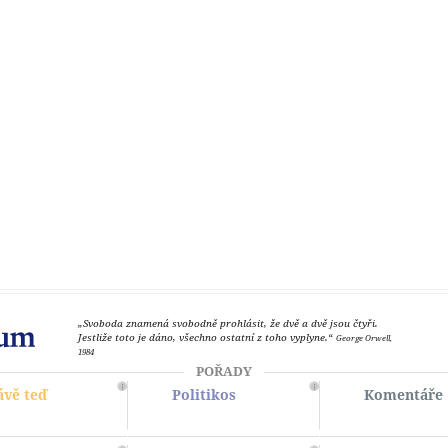
„Svoboda znamená svobodně prohlásit, že dvě a dvě jsou čtyři.
Jestliže toto je dáno, všechno ostatní z toho vyplyne.“
George Orwell,
1984
POŘADY
ávě teď
Politikos
Komentáře