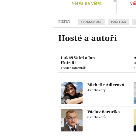
Větva na větvi
Vá
FILTRY:
SPOLEČNOST
POLITIKA
Hosté a autoři
Lukáš Valeš a Jan
Hnízdil
a
1 videokomentář
3
Michelle Adlerová
4 rozhovory
Václav Bartuška
8 rozhovorů