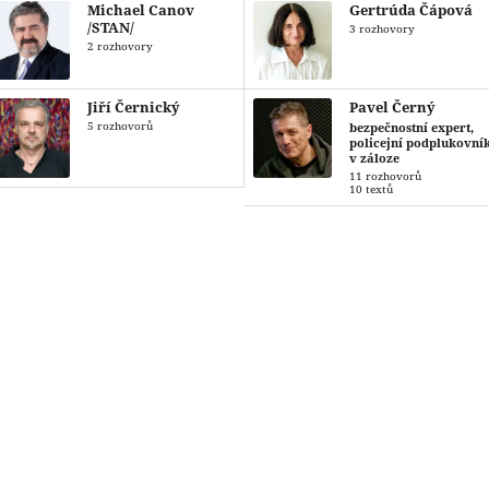
Michael Canov
Gertrúda Čápová
/STAN/
3 rozhovory
2 rozhovory
Jiří Černický
Pavel Černý
5 rozhovorů
bezpečnostní expert,
policejní podplukovní
v záloze
11 rozhovorů
10 textů