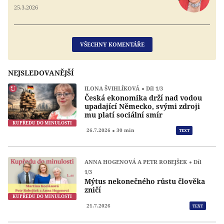
25.3.2026
VŠECHNY KOMENTÁŘE
NEJSLEDOVANĚJŠÍ
ILONA ŠVIHLÍKOVÁ
Díl 1/3
Česká ekonomika drží nad vodou
upadající Německo, svými zdroji
mu platí sociální smír
KUPŘEDU DO MINULOSTI
Přeh
26.7.2026
30 min
TEXT
ANNA HOGENOVÁ A PETR ROBEJŠEK
Díl
1/3
Mýtus nekonečného růstu člověka
zničí
KUPŘEDU DO MINULOSTI
21.7.2026
TEXT