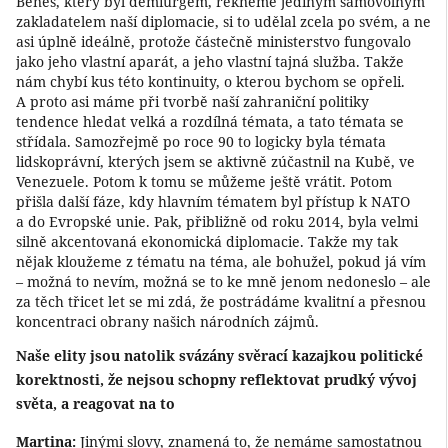
Beneš, který byl demiurgem, řekněme jediným samovolným
zakladatelem naší diplomacie, si to udělal zcela po svém, a ne
asi úplně ideálně, protože částečně ministerstvo fungovalo
jako jeho vlastní aparát, a jeho vlastní tajná služba. Takže
nám chybí kus této kontinuity, o kterou bychom se opřeli.
A proto asi máme při tvorbě naší zahraniční politiky
tendence hledat velká a rozdílná témata, a tato témata se
střídala. Samozřejmě po roce 90 to logicky byla témata
lidskoprávní, kterých jsem se aktivně zúčastnil na Kubě, ve
Venezuele. Potom k tomu se můžeme ještě vrátit. Potom
přišla další fáze, kdy hlavním tématem byl přístup k NATO
a do Evropské unie. Pak, přibližně od roku 2014, byla velmi
silně akcentovaná ekonomická diplomacie. Takže my tak
nějak kloužeme z tématu na téma, ale bohužel, pokud já vím
– možná to nevím, možná se to ke mně jenom nedoneslo – ale
za těch třicet let se mi zdá, že postrádáme kvalitní a přesnou
koncentraci obrany našich národních zájmů.
Naše elity jsou natolik svázány svěrací kazajkou politické
korektnosti, že nejsou schopny reflektovat prudký vývoj
světa, a reagovat na to
Martina:
Jinými slovy, znamená to, že nemáme samostatnou