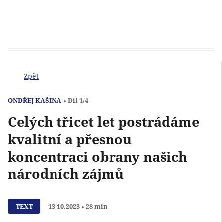
Zpět
ONDŘEJ KAŠINA
Díl 1/4
Celých třicet let postrádáme
kvalitní a přesnou
koncentraci obrany našich
národních zájmů
Přehrát
TEXT
13.10.2023
28 min