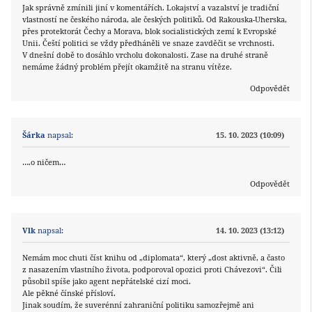
Jak správně zmínili jiní v komentářích. Lokajství a vazalství je tradiční
vlastností ne českého národa, ale českých politiků. Od Rakouska-Uherska,
přes protektorát Čechy a Morava, blok socialistických zemí k Evropské
Unii. Čeští politici se vždy předháněli ve snaze zavděčit se vrchnosti.
V dnešní době to dosáhlo vrcholu dokonalosti. Zase na druhé straně
nemáme žádný problém přejít okamžitě na stranu vítěze.
Odpovědět
Šárka
napsal:
15. 10. 2023 (10:09)
….o ničem…
Odpovědět
Vlk
napsal:
14. 10. 2023 (13:12)
Nemám moc chuti číst knihu od „diplomata“, který „dost aktivně, a často
z nasazením vlastního života, podporoval opozici proti Chávezovi“. Čili
působil spíše jako agent nepřátelské cizí moci.
Ale pěkné čínské přísloví.
Jinak soudím, že suverénní zahraniční politiku samozřejmě ani