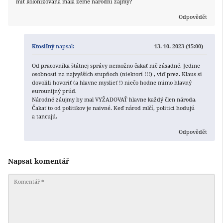
mít kolonizovaná malá země národní zájmy?
Odpovědět
KtosiIný
napsal:
13. 10. 2023 (15:00)
Od pracovníka štátnej správy nemožno čakať nič zásadné. Jedine
osobnosti na najvyšších stupňoch (niektorí !!!) , viď prez. Klaus si
dovolili hovoriť (a hlavne myslieť !) niečo hodne mimo hlavný
eurounijný prúd.
Národné záujmy by mal VYŽADOVAŤ hlavne každý člen národa.
Čakať to od politikov je naivné. Keď národ mlčí, politici hodujú
a tancujú.
Odpovědět
Napsat komentář