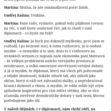
Martina:
Možná, že jste minimalizoval počet žalob.
Ondřej Kašina:
Uvidíme.
Martina:
Pane rado, vyslanče, pokud tedy půjdeme rovnou
na věc, a měl byste souhrnně říct, jak to chodí v naší
diplomacii – co byste mi řekl?
Ondřej Kašina:
Já bych jen dokončil myšlenku, proč jsem se
rozhodl, i po bezesné noci, k tomu rozhovoru. Já si osobně
myslím – a nemyslím si to sám, dnes to v rozhovoru na
stránkách seznam.cz napsala naše ekonomka paní Matesová
– že velkým problémem našeho veřejného prostoru je
netolerance, a velká omezenost otevřenosti veřejné debaty.
A já si myslím, že diplomat, který má všech pět pohromadě
a nějaké zkušenosti, dokáže mluvit tak, aby mluvil jako
občan, který si váží své zahraniční služby, a nepřekračoval
hranici slušnosti a vkusu. A myslím, že tohle může být svým
způsobem inspirativní pro část mlčící většiny, aby se více
účastnila otevřené demokratické debaty v naší zemi, kterou
potřebujeme jako sůl.
V našich dějinách, i v diplomacii, nám chybí obři, na