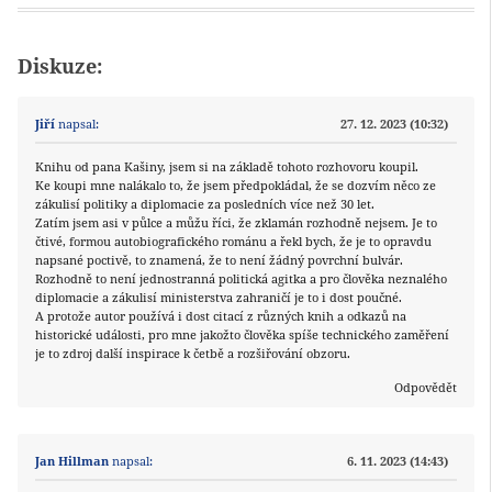
Diskuze:
Jiří
napsal:
27. 12. 2023 (10:32)
Knihu od pana Kašiny, jsem si na základě tohoto rozhovoru koupil.
Ke koupi mne nalákalo to, že jsem předpokládal, že se dozvím něco ze
zákulisí politiky a diplomacie za posledních více než 30 let.
Zatím jsem asi v půlce a můžu říci, že zklamán rozhodně nejsem. Je to
čtivé, formou autobiografického románu a řekl bych, že je to opravdu
napsané poctivě, to znamená, že to není žádný povrchní bulvár.
Rozhodně to není jednostranná politická agitka a pro člověka neznalého
diplomacie a zákulisí ministerstva zahraničí je to i dost poučné.
A protože autor používá i dost citací z různých knih a odkazů na
historické události, pro mne jakožto člověka spíše technického zaměření
je to zdroj další inspirace k četbě a rozšiřování obzoru.
Odpovědět
Jan Hillman
napsal:
6. 11. 2023 (14:43)