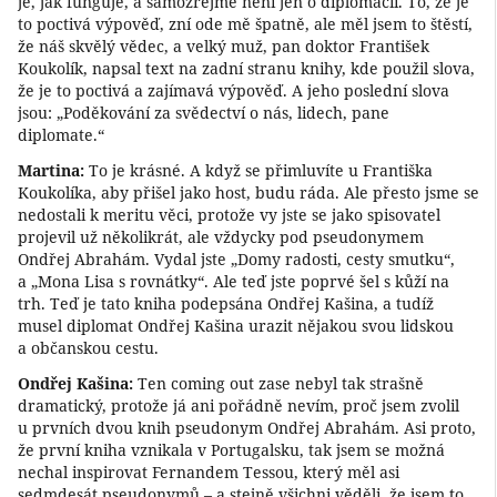
je, jak funguje, a samozřejmě není jen o diplomacii. To, že je
to poctivá výpověď, zní ode mě špatně, ale měl jsem to štěstí,
že náš skvělý vědec, a velký muž, pan doktor František
Koukolík, napsal text na zadní stranu knihy, kde použil slova,
že je to poctivá a zajímavá výpověď. A jeho poslední slova
jsou: „Poděkování za svědectví o nás, lidech, pane
diplomate.“
Martina:
To je krásné. A když se přimluvíte u Františka
Koukolíka, aby přišel jako host, budu ráda. Ale přesto jsme se
nedostali k meritu věci, protože vy jste se jako spisovatel
projevil už několikrát, ale vždycky pod pseudonymem
Ondřej Abrahám. Vydal jste „Domy radosti, cesty smutku“,
a „Mona Lisa s rovnátky“. Ale teď jste poprvé šel s kůží na
trh. Teď je tato kniha podepsána Ondřej Kašina, a tudíž
musel diplomat Ondřej Kašina urazit nějakou svou lidskou
a občanskou cestu.
Ondřej Kašina:
Ten coming out zase nebyl tak strašně
dramatický, protože já ani pořádně nevím, proč jsem zvolil
u prvních dvou knih pseudonym Ondřej Abrahám. Asi proto,
že první kniha vznikala v Portugalsku, tak jsem se možná
nechal inspirovat Fernandem Tessou, který měl asi
sedmdesát pseudonymů – a stejně všichni věděli, že jsem to