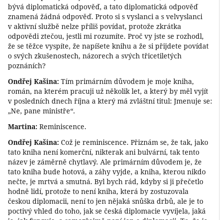
bývá diplomatická odpověď, a tato diplomatická odpověď
znamená žádná odpověď. Proto si s vyslanci a s velvyslanci
v aktivní službě nelze příliš povídat, protože zkrátka
odpovědi ztečou, jestli mi rozumíte. Proč vy jste se rozhodl,
že se těžce vyspíte, že napíšete knihu a že si přijdete povídat
o svých zkušenostech, názorech a svých třicetiletých
poznáních?
Ondřej Kašina:
Tím primárním důvodem je moje kniha,
román, na kterém pracuji už několik let, a který by měl vyjít
v posledních dnech října a který má zvláštní titul: Jmenuje se:
„Ne, pane ministře“.
Martina:
Reminiscence.
Ondřej Kašina:
Což je reminiscence. Přiznám se, že tak, jako
tato kniha není komerční, nikterak ani bulvární, tak tento
název je záměrně chytlavý. Ale primárním důvodem je, že
tato kniha bude hotová, a záhy vyjde, a kniha, kterou nikdo
nečte, je mrtvá a smutná. Byl bych rád, kdyby si ji přečetlo
hodně lidí, protože to není kniha, která by zostuzovala
českou diplomacii, není to jen nějaká snůška drbů, ale je to
poctivý vhled do toho, jak se česká diplomacie vyvíjela, jaká