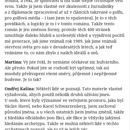
témata, a řekl, že spisovatel si má stále stejně tvrdošíjně vést
svou. Takže já jsem vlastně své zkušenosti z žurnalistiky
a z diplomacie zpracovával ať už v článcích takzvaně o golfu,
pro golfová média – i tam jsem to vpašovával. Je to v těch
povídkách, a logicky je to i v tomto románu. Takže tento
román je jen změnou formy, protože těch 400 stránek
umožňuje daleko hlubší a ucelenější vhled a vyjádření pocitů
mé generace, jak jsme vnímali rok 1989, jak jsme vnímali
otevření světa pro nás v devadesátých letech, a jak teď
vnímáme to, co nám zbylo z našich ideálů a snů.
Martina:
Vy jste řekl, že nemáme očekávat nic bulvárního.
Ale přesto: Pokud jste se rozhodl být upřímný, tak asi
mnohdy překvapeni všemi směry, příjemně i nepříjemně
budeme. Je to tak?
Ondřej Kašina:
Někteří lidé se poznají. Tato materie vlastně
vyžadovala, abych použil několik druhů užívání jmen.
U osob, které byly významné ve veřejném prostoru, jako byl
Václav Havel, nebo Karel Schwarzenberg, jsem zachoval
původní jména, a u všech ostatních jsem jména změnil, takže
z hlediska oficiálního jsou fikcí, ale fikce je vždycky jakýmsi
hledáním archetypu. Takže se možná někteří lidé v těchto
archetypech poznají, ale to už je jejich věc.