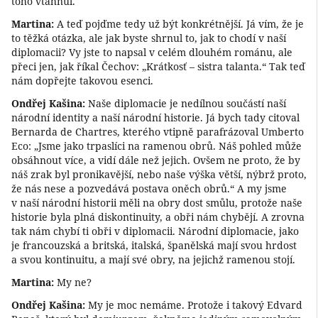
toho vtáhnul.
Martina:
A teď pojďme tedy už být konkrétnější. Já vím, že je
to těžká otázka, ale jak byste shrnul to, jak to chodí v naší
diplomacii? Vy jste to napsal v celém dlouhém románu, ale
přeci jen, jak říkal Čechov: „Krátkosť – sistra talanta.“ Tak teď
nám dopřejte takovou esenci.
Ondřej Kašina:
Naše diplomacie je nedílnou součástí naší
národní identity a naší národní historie. Já bych tady citoval
Bernarda de Chartres, kterého vtipně parafrázoval Umberto
Eco: „Jsme jako trpaslíci na ramenou obrů. Náš pohled může
obsáhnout více, a vidí dále než jejich. Ovšem ne proto, že by
náš zrak byl pronikavější, nebo naše výška větší, nýbrž proto,
že nás nese a pozvedává postava oněch obrů.“ A my jsme
v naší národní historii měli na obry dost smůlu, protože naše
historie byla plná diskontinuity, a obři nám chybějí. A zrovna
tak nám chybí ti obři v diplomacii. Národní diplomacie, jako
je francouzská a britská, italská, španělská mají svou hrdost
a svou kontinuitu, a mají své obry, na jejichž ramenou stojí.
Martina:
My ne?
Ondřej Kašina:
My je moc nemáme. Protože i takový Edvard