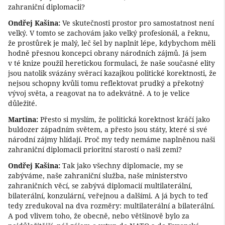
zahraniční diplomacii?
Ondřej Kašina:
Ve skutečnosti prostor pro samostatnost není
velký. V tomto se zachovám jako velký profesionál, a řeknu,
že prostůrek je malý, leč šel by naplnit lépe, kdybychom měli
hodně přesnou koncepci obrany národních zájmů. Já jsem
v té knize použil heretickou formulaci, že naše současné elity
jsou natolik svázány svěrací kazajkou politické korektnosti, že
nejsou schopny kvůli tomu reflektovat prudký a překotný
vývoj světa, a reagovat na to adekvátně. A to je velice
důležité.
Martina:
Přesto si myslím, že politická korektnost kráčí jako
buldozer západním světem, a přesto jsou státy, které si své
národní zájmy hlídají. Proč my tedy nemáme naplněnou naši
zahraniční diplomacii prioritní starostí o naši zemi?
Ondřej Kašina:
Tak jako všechny diplomacie, my se
zabýváme, naše zahraniční služba, naše ministerstvo
zahraničních věcí, se zabývá diplomacií multilaterální,
bilaterální, konzulární, veřejnou a dalšími. A já bych to teď
tedy zredukoval na dva rozměry: multilaterální a bilaterální.
A pod vlivem toho, že obecně, nebo většinově bylo za