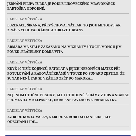
JEDNÁNÍ FILIPA TURKA JE PODLE LIDOVECKÉHO MRAVOKÁRCE
BARTOŠKA ODPORNÉ.
LADISLAV VĚTVIČKA
BUZERACE, ŠIKANA, PŘEVÝCHOVA, NÁTLAK. TO JSOU METODY, JAK
Z NÁS VYCHOVAT ŘÁDNÉ A ZDRAVÉ OBČANY
LADISLAV VĚTVIČKA
ARMÁDA MÁ STÁLE ZAKÁZÁNO NA MIGRANTY ÚTOČIT. MOHOU JIM
POUZE „PŘÁTELSKY DOMLUVIT“.
LADISLAV VĚTVIČKA
KDYŽ 40 TISÍC KOJENCŮ, BATOLAT A JEJICH NEBOHÝCH MATEK PŘI
POTULOVÁNÍ A RABOVÁNÍ KRÁMŮ V TOUZE PO SUNARU ZJISTILO, ŽE
SUNAR NENÍ, TAK SE VRÁTILO ZPĚT DO MAROKA…
LADISLAV VĚTVIČKA
NEJENOM ÚTOČNÉ PIRÁTKY, ALE I CTIHODNĚJŠÍ DÁMY Z ODS A STAN SE
PROMĚNILY V KLEPAŘSKÉ, UKŘIČENÉ PAVLAČOVÉ PREMIANTKY.
LADISLAV VĚTVIČKA
AŽ BUDE KONEC VÁLKY, NEBUDE SE ROBIT SČITANI LIDU, ALE
ODEČITANI LIDU…