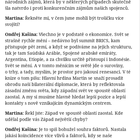
národních zájmů, která by v některých případech skutečně
šla natvrdo i proti konkurenčním zájmům našich spojenců.
Martina:
Řekněte mi, v čem jsme mohli být trošičku více
svojští?
Ondřej Kašina:
Všechno je v podstatě o ekonomice. Svět se
strašně rychle mění – nedávno byl summit BRICS, kam
přistupuje pět zemí, a když se podíváme na jejich strukturu,
tak je tam Saúdská Arábie, Spojené arabské emiráty,
Argentina, Etiopie, a za chvilku určitě přistoupí i Indonésie.
Svět se mění. A v tomto měnícím se světě jde o suroviny,
o trhy, a tady, myslím, je prostor pro jakousi renesanci. V té
knize o tom píšu: Hlavní hrdina Martin se snaží prosadit
obrodu naší bilaterální diplomacie, která by reflektovala
zásadní změnu světa, kdy západní svět ve spoustě oblastí
zaostal. A my si musíme hlavně hledat lepší pozice a lepší
kontakty s nově vznikajícím dynamickým centrem.
Martina:
Řekl jste: Západ ve spoustě oblastí zaostal. Kde
udělal podle vás Západ největší chyby?
Ondřej Kašina:
Je to spíš bohužel souhra faktorů. Nastala
jakási koincidence více vlivů a faktorů, kdy se naše