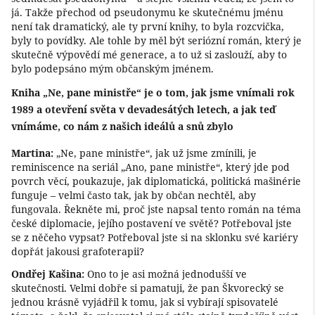
já. Takže přechod od pseudonymu ke skutečnému jménu
není tak dramatický, ale ty první knihy, to byla rozcvička,
byly to povídky. Ale tohle by měl být seriózní román, který je
skutečně výpovědí mé generace, a to už si zaslouží, aby to
bylo podepsáno mým občanským jménem.
Kniha „Ne, pane ministře“ je o tom, jak jsme vnímali rok
1989 a otevření světa v devadesátých letech, a jak teď
vnímáme, co nám z našich ideálů a snů zbylo
Martina:
„Ne, pane ministře“, jak už jsme zmínili, je
reminiscence na seriál „Ano, pane ministře“, který jde pod
povrch věcí, poukazuje, jak diplomatická, politická mašinérie
funguje – velmi často tak, jak by občan nechtěl, aby
fungovala. Řekněte mi, proč jste napsal tento román na téma
české diplomacie, jejího postavení ve světě? Potřeboval jste
se z něčeho vypsat? Potřeboval jste si na sklonku své kariéry
dopřát jakousi grafoterapii?
Ondřej Kašina:
Ono to je asi možná jednodušší ve
skutečnosti. Velmi dobře si pamatuji, že pan Škvorecký se
jednou krásně vyjádřil k tomu, jak si vybírají spisovatelé