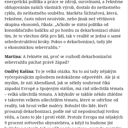
energetická politika a práce se zdroji, surovinami, a řekněme
obhajováním našich vlastních výrob, dostalo do nešťastného
cyklu, do nešťastného souběhu. Markéta Šichtařová, která,
řekněme, často mluví nezávisle, nebo jinak než většinová
skupina ekonomů, říkala: „Ačkoliv se státní politika od
konsolidačního balíčku až po honbu za dekarbonizací ohání
tím, že to všechno dělá pro lidi, tak v realitě se jedná o samé
sebedestruktivní kroky. Pokus o dekarbonizaci, tady jde
o ekonomickou sebevraždu.“
Martina:
A řekněte mi, proč se rozhodl dekarbonizační
sebevraždu páchat právě Západ?
Ondřej Kašina:
To je velká otázka. Na to asi tady nějakým
vyčerpávajícím způsobem nedokážeme odpovědět. Ale já si
myslím, že náš Abendland, jak se někdy souhrnně říká
západní Evropě a Spojeným státům, má rád ušlechtilá témata
– velká ušlechtilá témata. A kdykoliv se takhle někdo zhlédne
v takovém velkém ušlechtilém tématu, které se odtrhne od
reality, tak hrozí velké maléry. Bohužel tito lidé, kteří
prosazují dekarbonizaci, podle mě už neposlouchají tvrdou
vědu, a často to jde i proti vědě. Protože Evropa má nějakých
9 procent světového obyvatelstva, a když tu budeme jíst