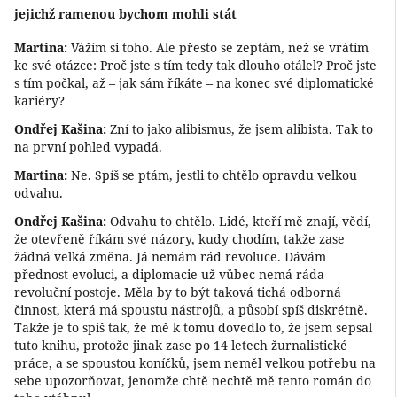
jejichž ramenou bychom mohli stát
Martina:
Vážím si toho. Ale přesto se zeptám, než se vrátím
ke své otázce: Proč jste s tím tedy tak dlouho otálel? Proč jste
s tím počkal, až – jak sám říkáte – na konec své diplomatické
kariéry?
Ondřej Kašina:
Zní to jako alibismus, že jsem alibista. Tak to
na první pohled vypadá.
Martina:
Ne. Spíš se ptám, jestli to chtělo opravdu velkou
odvahu.
Ondřej Kašina:
Odvahu to chtělo. Lidé, kteří mě znají, vědí,
že otevřeně říkám své názory, kudy chodím, takže zase
žádná velká změna. Já nemám rád revoluce. Dávám
přednost evoluci, a diplomacie už vůbec nemá ráda
revoluční postoje. Měla by to být taková tichá odborná
činnost, která má spoustu nástrojů, a působí spíš diskrétně.
Takže je to spíš tak, že mě k tomu dovedlo to, že jsem sepsal
tuto knihu, protože jinak zase po 14 letech žurnalistické
práce, a se spoustou koníčků, jsem neměl velkou potřebu na
sebe upozorňovat, jenomže chtě nechtě mě tento román do