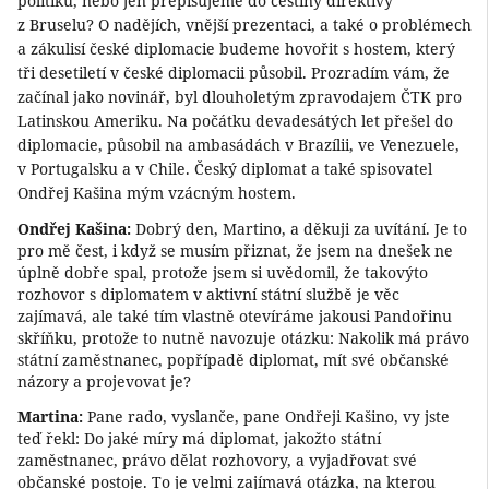
politiku, nebo jen přepisujeme do češtiny direktivy
z Bruselu? O nadějích, vnější prezentaci, a také o problémech
a zákulisí české diplomacie budeme hovořit s hostem, který
tři desetiletí v české diplomacii působil. Prozradím vám, že
začínal jako novinář, byl dlouholetým zpravodajem ČTK pro
Latinskou Ameriku. Na počátku devadesátých let přešel do
diplomacie, působil na ambasádách v Brazílii, ve Venezuele,
v Portugalsku a v Chile. Český diplomat a také spisovatel
Ondřej Kašina mým vzácným hostem.
Ondřej Kašina:
Dobrý den, Martino, a děkuji za uvítání. Je to
pro mě čest, i když se musím přiznat, že jsem na dnešek ne
úplně dobře spal, protože jsem si uvědomil, že takovýto
rozhovor s diplomatem v aktivní státní službě je věc
zajímavá, ale také tím vlastně otevíráme jakousi Pandořinu
skříňku, protože to nutně navozuje otázku: Nakolik má právo
státní zaměstnanec, popřípadě diplomat, mít své občanské
názory a projevovat je?
Martina:
Pane rado, vyslanče, pane Ondřeji Kašino, vy jste
teď řekl: Do jaké míry má diplomat, jakožto státní
zaměstnanec, právo dělat rozhovory, a vyjadřovat své
občanské postoje. To je velmi zajímavá otázka, na kterou