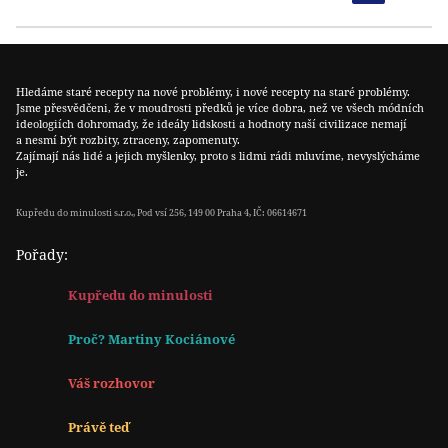
Hledáme staré recepty na nové problémy, i nové recepty na staré problémy.
Jsme přesvědčeni, že v moudrosti předků je více dobra, než ve všech módních
ideologiích dohromady, že ideály lidskosti a hodnoty naší civilizace nemají
a nesmí být rozbity, ztraceny, zapomenuty.
Zajímají nás lidé a jejich myšlenky, proto s lidmi rádi mluvíme, nevyslýcháme
je.
Kupředu do minulosti s.r.o., Pod vsí 256, 149 00 Praha 4, IČ: 06614671
Pořady:
Kupředu do minulosti
Proč? Martiny Kociánové
Váš rozhovor
Právě teď