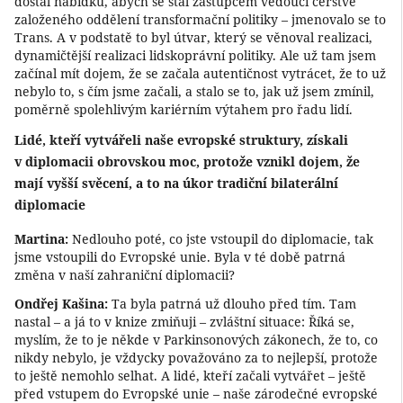
dostal nabídku, abych se stal zástupcem vedoucí čerstvě
založeného oddělení transformační politiky – jmenovalo se to
Trans. A v podstatě to byl útvar, který se věnoval realizaci,
dynamičtější realizaci lidskoprávní politiky. Ale už tam jsem
začínal mít dojem, že se začala autentičnost vytrácet, že to už
nebylo to, s čím jsme začali, a stalo se to, jak už jsem zmínil,
poměrně spolehlivým kariérním výtahem pro řadu lidí.
Lidé, kteří vytvářeli naše evropské struktury, získali
v diplomacii obrovskou moc, protože vznikl dojem, že
mají vyšší svěcení, a to na úkor tradiční bilaterální
diplomacie
Martina:
Nedlouho poté, co jste vstoupil do diplomacie, tak
jsme vstoupili do Evropské unie. Byla v té době patrná
změna v naší zahraniční diplomacii?
Ondřej Kašina:
Ta byla patrná už dlouho před tím. Tam
nastal – a já to v knize zmiňuji – zvláštní situace: Říká se,
myslím, že to je někde v Parkinsonových zákonech, že to, co
nikdy nebylo, je vždycky považováno za to nejlepší, protože
to ještě nemohlo selhat. A lidé, kteří začali vytvářet – ještě
před vstupem do Evropské unie – naše zárodečné evropské