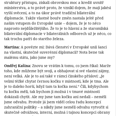
struktury přístupu, získali obrovskou moc a kredit uvnitř
ministerstva, a to právě proto, že vznikl dojem, že mají jakési
vyšší svěcení, a to na úkor právě tradiční bilaterální
diplomacie. Takže vlastně bouře změn nastala ještě před
naším vstupem do Evropské unie – dojem, že je to něco
naprosto nejdůležitějšího. Že to je to hlavní a že staromilská
bilaterální diplomacie v bilaterálních odborech už je něco, co
tak trochu patří do starého železa.
Martina:
A povězte mi: Dává členství v Evropské unii šanci
na vlastní, skutečně suverénní diplomacii? Nota bene tak
malému státu, jako jsme my?
Ondřej Kašina:
Znovu se vrátím k tomu, co jsem říkal: Marže
toho, kde můžeme být svoji, a obhajovat si své vlastní zájmy,
není velká. Ale je to asi také v rámci čínského přísloví: „Je
velmi těžké chytat černou kočku v místnosti, kde je tma. Ale
je to daleko horší, když tam ta kočka není.“ Čili, kdybychom
tu kočku měli, tak bychom ji možná i v tmavé místnosti
dokázali chytit. Ale my jsme tam kočku ani nedali – neměli
jsme odvahu. Protože já jsem viděl celou řadu koncepcí
zahraniční politiky – a nikdy jsme neměli odvahu vytvořit si
skutečně odvážnou, interní, možná i tajnou koncepci obrany