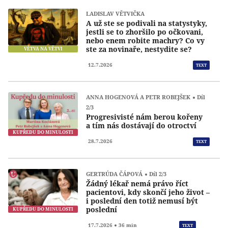
LADISLAV VĚTVIČKA
A už ste se podivali na statystyky,
jestli se to zhoršilo po očkovani,
nebo enem robite machry? Co vy
ste za novinaře, nestydite se?
VĚTVA NA VĚTVI
12.7.2026
TEXT
ANNA HOGENOVÁ A PETR ROBEJŠEK
Díl
2/3
Progresivisté nám berou kořeny
a tím nás dostávají do otroctví
KUPŘEDU DO MINULOSTI
28.7.2026
TEXT
GERTRÚDA ČÁPOVÁ
Díl 2/3
Žádný lékař nemá právo říct
pacientovi, kdy skončí jeho život –
i poslední den totiž nemusí být
poslední
KUPŘEDU DO MINULOSTI
Přeh
17.7.2026
36 min
TEXT