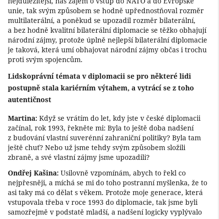
nejdůležitější, náš zájem o vstup do NATO a do Evropské
unie, tak svým způsobem se hodně upřednostňoval rozměr
multilaterální, a poněkud se upozadil rozměr bilaterální,
a bez hodně kvalitní bilaterální diplomacie se těžko obhajují
národní zájmy, protože úplně nejlepší bilaterální diplomacie
je taková, která umí obhajovat národní zájmy občas i trochu
proti svým spojencům.
Lidskoprávní témata v diplomacii se pro některé lidi
postupně stala kariérním výtahem, a vytrácí se z toho
autentičnost
Martina:
Když se vrátím do let, kdy jste v české diplomacii
začínal, rok 1993, řekněte mi: Byla to ještě doba nadšení
z budování vlastní suverénní zahraniční politiky? Byla tam
ještě chuť? Nebo už jsme tehdy svým způsobem složili
zbraně, a své vlastní zájmy jsme upozadili?
Ondřej Kašina:
Usilovně vzpomínám, abych to řekl co
nejpřesněji, a míchá se mi do toho postranní myšlenka, že to
asi taky má co dělat s věkem. Protože moje generace, která
vstupovala třeba v roce 1993 do diplomacie, tak jsme byli
samozřejmě v podstatě mladší, a nadšení logicky vyplývalo