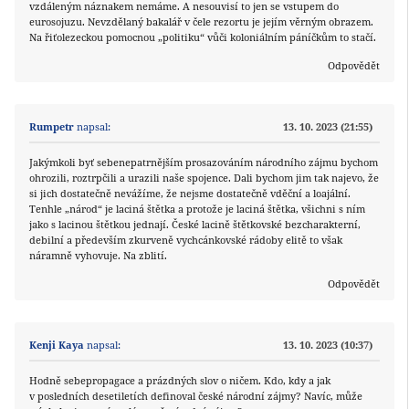
vzdáleným náznakem nemáme. A nesouvisí to jen se vstupem do
eurosojuzu. Nevzdělaný bakalář v čele rezortu je jejím věrným obrazem.
Na řiťolezeckou pomocnou „politiku“ vůči koloniálním páníčkům to stačí.
Odpovědět
Rumpetr
napsal:
13. 10. 2023 (21:55)
Jakýmkoli byť sebenepatrnějším prosazováním národního zájmu bychom
ohrozili, roztrpčili a urazili naše spojence. Dali bychom jim tak najevo, že
si jich dostatečně nevážíme, že nejsme dostatečně vděční a loajální.
Tenhle „národ“ je laciná štětka a protože je laciná štětka, všichni s ním
jako s lacinou štětkou jednají. České lacině štětkovské bezcharakterní,
debilní a především zkurveně vychcánkovské rádoby elitě to však
náramně vyhovuje. Na zblití.
Odpovědět
Kenji Kaya
napsal:
13. 10. 2023 (10:37)
Hodně sebepropagace a prázdných slov o ničem. Kdo, kdy a jak
v posledních desetiletích definoval české národní zájmy? Navíc, může