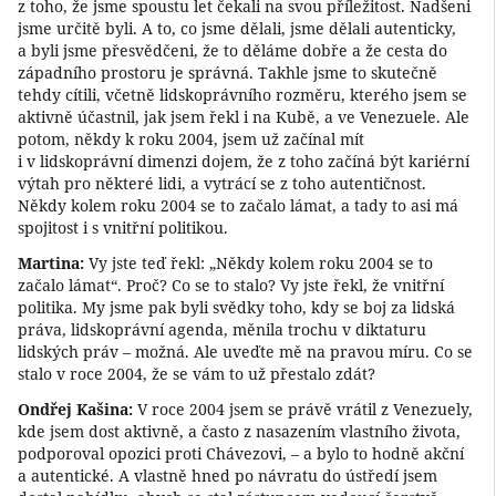
z toho, že jsme spoustu let čekali na svou příležitost. Nadšeni
jsme určitě byli. A to, co jsme dělali, jsme dělali autenticky,
a byli jsme přesvědčeni, že to děláme dobře a že cesta do
západního prostoru je správná. Takhle jsme to skutečně
tehdy cítili, včetně lidskoprávního rozměru, kterého jsem se
aktivně účastnil, jak jsem řekl i na Kubě, a ve Venezuele. Ale
potom, někdy k roku 2004, jsem už začínal mít
i v lidskoprávní dimenzi dojem, že z toho začíná být kariérní
výtah pro některé lidi, a vytrácí se z toho autentičnost.
Někdy kolem roku 2004 se to začalo lámat, a tady to asi má
spojitost i s vnitřní politikou.
Martina:
Vy jste teď řekl: „Někdy kolem roku 2004 se to
začalo lámat“. Proč? Co se to stalo? Vy jste řekl, že vnitřní
politika. My jsme pak byli svědky toho, kdy se boj za lidská
práva, lidskoprávní agenda, měnila trochu v diktaturu
lidských práv – možná. Ale uveďte mě na pravou míru. Co se
stalo v roce 2004, že se vám to už přestalo zdát?
Ondřej Kašina:
V roce 2004 jsem se právě vrátil z Venezuely,
kde jsem dost aktivně, a často z nasazením vlastního života,
podporoval opozici proti Chávezovi, – a bylo to hodně akční
a autentické. A vlastně hned po návratu do ústředí jsem