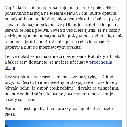
Napřiklad u chlopu optymalizuje magnetycke pole velikost
pohlavniho nastroja na idealni delku 18 cm. Buďte opatrni,
bo pokud ho mate delšiho, tak se vam zkrati. U bab se pysky
stavaju tak magnetyckyma, že přitahuju každeho chlopa, na
kereho se baba podiva. Sovětšti vědci tež zjistili, že na osoby
s nizkym IQ nemaju magnetycke pisky vubec žaden vliv, a tak
tu nemusi jezdit a možu si dal lepit na čelo žlutomodre
papirky a blut do internetovych dyskuzi.
Lečiva oblast se nachaza mezi městečkama Kobulety a Ureki
a jak se sem dostanete, se možete přečitat v
předchozim
blogu
.
Než se oblast stane zase cilem masove turystyky, což bude
brzy, bo Česi tu hrubě investuju a stavjaju resortove hotely
(chvala bohu, že aspoň cosik robime), dovalte se tu spočnut,
bo tady zatim řaděni fialoveho governmentu nezasahuje
a ceny su slušne.
Poďme se ještě podivat na obrazky, co fajneho tu možete
vidět.