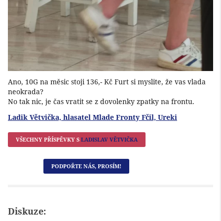
Ano, 10G na měsic stoji 136,- Kč Furt si myslite, že vas vlada
neokrada?
No tak nic, je čas vratit se z dovolenky zpatky na frontu.
Ladik Větvička, hlasatel Mlade Fronty Fčil, Ureki
VŠECHNY PŘÍSPĚVKY S
LADISLAV VĚTVIČKA
PODPOŘTE NÁS, PROSÍM!
Diskuze: