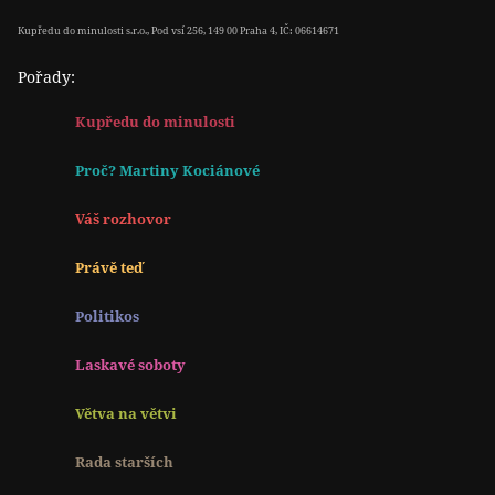
Kupředu do minulosti s.r.o., Pod vsí 256, 149 00 Praha 4, IČ: 06614671
Pořady:
Kupředu do minulosti
Proč? Martiny Kociánové
Váš rozhovor
Právě teď
Politikos
Laskavé soboty
Větva na větvi
Rada starších