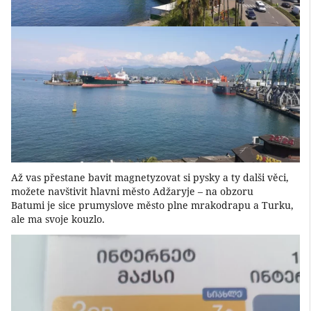
Až vas přestane bavit magnetyzovat si pysky a ty dalši věci,
možete navštivit hlavni město Adžaryje – na obzoru
Batumi je sice prumyslove město plne mrakodrapu a Turku,
ale ma svoje kouzlo.