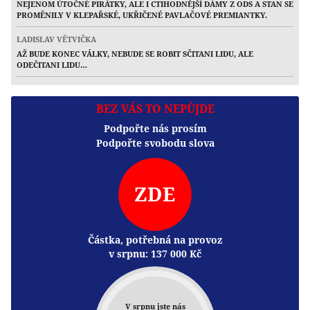
NEJENOM ÚTOČNÉ PIRÁTKY, ALE I CTIHODNĚJŠÍ DÁMY Z ODS A STAN SE
PROMĚNILY V KLEPAŘSKÉ, UKŘIČENÉ PAVLAČOVÉ PREMIANTKY.
LADISLAV VĚTVIČKA
AŽ BUDE KONEC VÁLKY, NEBUDE SE ROBIT SČITANI LIDU, ALE
ODEČITANI LIDU…
BEZ VÁS TO NEPŮJDE
Podpořte nás prosím
Podpořte svobodu slova
ZDE
Částka, potřebná na provoz
v srpnu:
137 000
Kč
V srpnu jste nás