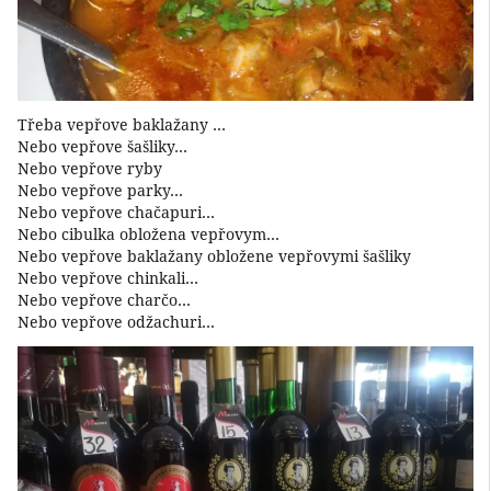
Třeba vepřove baklažany …
Nebo vepřove šašliky…
Nebo vepřove ryby
Nebo vepřove parky…
Nebo vepřove chačapuri…
Nebo cibulka obložena vepřovym…
Nebo vepřove baklažany obložene vepřovymi šašliky
Nebo vepřove chinkali…
Nebo vepřove charčo…
Nebo vepřove odžachuri…