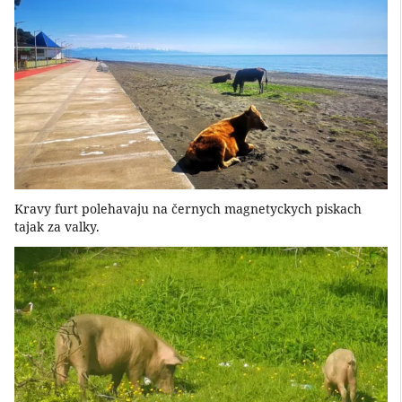
Kravy furt polehavaju na černych magnetyckych piskach
tajak za valky.