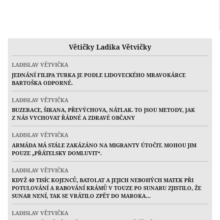
Větičky Ladika Větvičky
LADISLAV VĚTVIČKA
JEDNÁNÍ FILIPA TURKA JE PODLE LIDOVECKÉHO MRAVOKÁRCE
BARTOŠKA ODPORNÉ.
LADISLAV VĚTVIČKA
BUZERACE, ŠIKANA, PŘEVÝCHOVA, NÁTLAK. TO JSOU METODY, JAK
Z NÁS VYCHOVAT ŘÁDNÉ A ZDRAVÉ OBČANY
LADISLAV VĚTVIČKA
ARMÁDA MÁ STÁLE ZAKÁZÁNO NA MIGRANTY ÚTOČIT. MOHOU JIM
POUZE „PŘÁTELSKY DOMLUVIT“.
LADISLAV VĚTVIČKA
KDYŽ 40 TISÍC KOJENCŮ, BATOLAT A JEJICH NEBOHÝCH MATEK PŘI
POTULOVÁNÍ A RABOVÁNÍ KRÁMŮ V TOUZE PO SUNARU ZJISTILO, ŽE
SUNAR NENÍ, TAK SE VRÁTILO ZPĚT DO MAROKA…
LADISLAV VĚTVIČKA