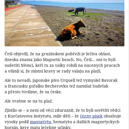
Češi objevili, že na gruzinskem pobřeži je lečiva oblast,
dneska znama jako Magnetic beach. No, Češi… oni to byli
sudetšti Němci, keři tu za valky robili na nucenych pracach
a všimli si, že mistni kravy se rady valaju na plaži.
Ale to nevadi, japonske pivo Urquell tež vymyslel Bavorak
a francusku gořalku Becherovku tež namišal Sudeťak
a přesto tvrdime, že su česke.
Ale vraťme se na tu plaž.
Zjistilo se – a neni od věci zduraznit, že to byli sovětšti vědci
z Kurčatovova instytutu, mile děti – že
černy pisek
obsahuje
vysoky podil
magnetytu
, hematytu a dalšich magnetyckych
hornin, kere maju lečebne učinky.