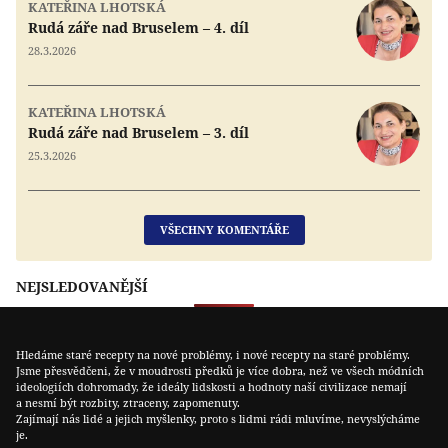
KATEŘINA LHOTSKÁ
Rudá záře nad Bruselem – 4. díl
28.3.2026
KATEŘINA LHOTSKÁ
Rudá záře nad Bruselem – 3. díl
25.3.2026
VŠECHNY KOMENTÁŘE
NEJSLEDOVANĚJŠÍ
Hledáme staré recepty na nové problémy, i nové recepty na staré problémy.
Jsme přesvědčeni, že v moudrosti předků je více dobra, než ve všech módních
ideologiích dohromady, že ideály lidskosti a hodnoty naší civilizace nemají
a nesmí být rozbity, ztraceny, zapomenuty.
Zajímají nás lidé a jejich myšlenky, proto s lidmi rádi mluvíme, nevyslýcháme
je.