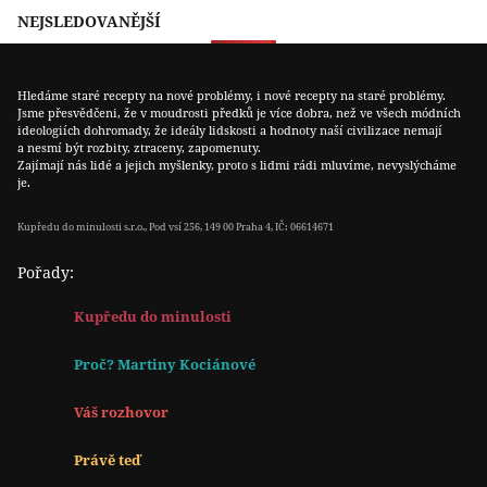
NEJSLEDOVANĚJŠÍ
Hledáme staré recepty na nové problémy, i nové recepty na staré problémy.
Jsme přesvědčeni, že v moudrosti předků je více dobra, než ve všech módních
ideologiích dohromady, že ideály lidskosti a hodnoty naší civilizace nemají
a nesmí být rozbity, ztraceny, zapomenuty.
Zajímají nás lidé a jejich myšlenky, proto s lidmi rádi mluvíme, nevyslýcháme
je.
Kupředu do minulosti s.r.o., Pod vsí 256, 149 00 Praha 4, IČ: 06614671
Pořady:
Kupředu do minulosti
Proč? Martiny Kociánové
Váš rozhovor
Právě teď