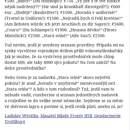
€500. „Blbče!“ (Du Holzkopf!): €750. „Vy jste z té své funkce
nějak nadržený?!“ (Sie sind ja krankhaft dienstgeil?!): €600
eur. „Zloději!“ (Raubritter!): €1500. „Hovada v uniformě!“
(Trottel in Uniform!): €1500. „Nejradši bych ti řekl kreténe!“
(Am liebsten würde ich jetzt Arschloch zu dir Sagen!): €1600.
„Couro!“ (Du Schlampe!): €1900. „Hnusná děvko!“ (Fieses
Miststück!): €2500. „Stará svině!“ (Alte Sau!): €2500.
Tuž nevim, jestli je uvedeny seznam pravdivy. Připada mi na
synky vycvičene vojenskym drilem přiliš volnomyšlenkařsky.
Jak je možne, že za vystrčeny prostředniček može chlop
dostat 600, ale taky 4000 ojro pokutu? Na čem zaleži? Na
delce prostřednička?
Nebo čemu je za nadavku „Stara svině“ skoro největši
pokuta? Je snad „hovado v unyformě“ meněcennějši než
„Stara sviňa“? A kdo o tom rozhodnul? Tuž, jestli vam to
nebude vadit, rozeberme si seznam jednotlivych nadavek
a rozjeďme se do velike země německe. Sejdeme se za měsic
ve sběrnem lagru a povime si, jestli cenik plati, anebo ni, ja?
Ladislav Větvička, hlasatel Mlade Fronty iFčil, Gendarmerie
Trottlburg