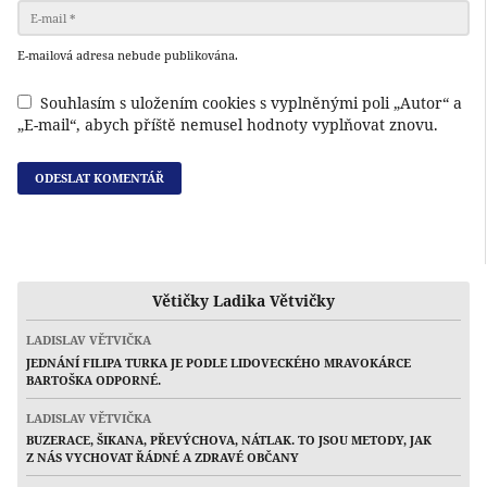
E-mailová adresa nebude publikována.
Souhlasím s uložením cookies s vyplněnými poli „Autor“ a
„E-mail“, abych příště nemusel hodnoty vyplňovat znovu.
Větičky Ladika Větvičky
LADISLAV VĚTVIČKA
JEDNÁNÍ FILIPA TURKA JE PODLE LIDOVECKÉHO MRAVOKÁRCE
BARTOŠKA ODPORNÉ.
LADISLAV VĚTVIČKA
BUZERACE, ŠIKANA, PŘEVÝCHOVA, NÁTLAK. TO JSOU METODY, JAK
Z NÁS VYCHOVAT ŘÁDNÉ A ZDRAVÉ OBČANY