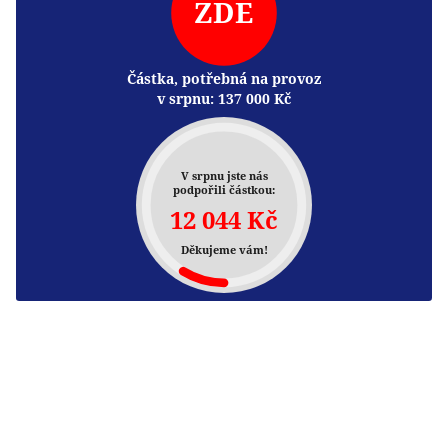
ZDE
Částka, potřebná na provoz
v srpnu:
137 000
Kč
V srpnu jste nás
podpořili částkou:
12 044 Kč
Děkujeme vám!