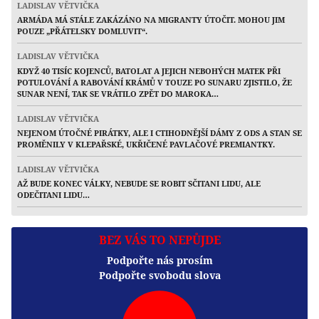
LADISLAV VĚTVIČKA
ARMÁDA MÁ STÁLE ZAKÁZÁNO NA MIGRANTY ÚTOČIT. MOHOU JIM
POUZE „PŘÁTELSKY DOMLUVIT“.
LADISLAV VĚTVIČKA
KDYŽ 40 TISÍC KOJENCŮ, BATOLAT A JEJICH NEBOHÝCH MATEK PŘI
POTULOVÁNÍ A RABOVÁNÍ KRÁMŮ V TOUZE PO SUNARU ZJISTILO, ŽE
SUNAR NENÍ, TAK SE VRÁTILO ZPĚT DO MAROKA…
LADISLAV VĚTVIČKA
NEJENOM ÚTOČNÉ PIRÁTKY, ALE I CTIHODNĚJŠÍ DÁMY Z ODS A STAN SE
PROMĚNILY V KLEPAŘSKÉ, UKŘIČENÉ PAVLAČOVÉ PREMIANTKY.
LADISLAV VĚTVIČKA
AŽ BUDE KONEC VÁLKY, NEBUDE SE ROBIT SČITANI LIDU, ALE
ODEČITANI LIDU…
BEZ VÁS TO NEPŮJDE
Podpořte nás prosím
Podpořte svobodu slova