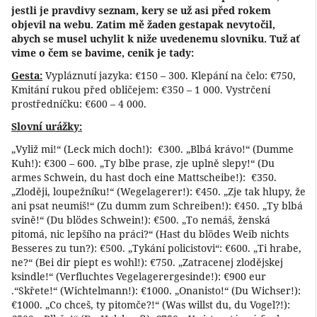
jestli je pravdivy seznam, kery se už asi před rokem
objevil na webu. Zatim mě žaden gestapak nevytočil,
abych se musel uchylit k niže uvedenemu slovniku. Tuž ať
vime o čem se bavime, cenik je tady:
Gesta:
Vypláznutí jazyka: €150 – 300. Klepání na čelo: €750,
Kmitání rukou před obličejem: €350 – 1 000. Vystrčení
prostředníčku: €600 – 4 000.
Slovní urážky:
„Vyliž mi!“ (Leck mich doch!): €300. „Blbá krávo!“ (Dumme
Kuh!): €300 – 600. „Ty blbe prase, zje uplně slepy!“ (Du
armes Schwein, du hast doch eine Mattscheibe!): €350.
„Zloději, loupežníku!“ (Wegelagerer!): €450. „Zje tak hlupy, že
ani psat neumiš!“ (Zu dumm zum Schreiben!): €450. „Ty blbá
svině!“ (Du blödes Schwein!): €500. „To nemáš, ženská
pitomá, nic lepšího na práci?“ (Hast du blödes Weib nichts
Besseres zu tun?): €500. „Tykání policistovi“: €600. „Ti hrabe,
ne?“ (Bei dir piept es wohl!): €750. „Zatracenej zlodějskej
ksindle!“ (Verfluchtes Vegelagerergesinde!): €900 eur
.“Skřete!“ (Wichtelmann!): €1000. „Onanisto!“ (Du Wichser!):
€1000. „Co chceš, ty pitomče?!“ (Was willst du, du Vogel?!):