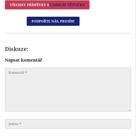
VŠECHNY PŘÍSPĚVKY S
LADISLAV VĚTVIČKA
PODPOŘTE NÁS, PROSÍM!
Diskuze:
Napsat komentář