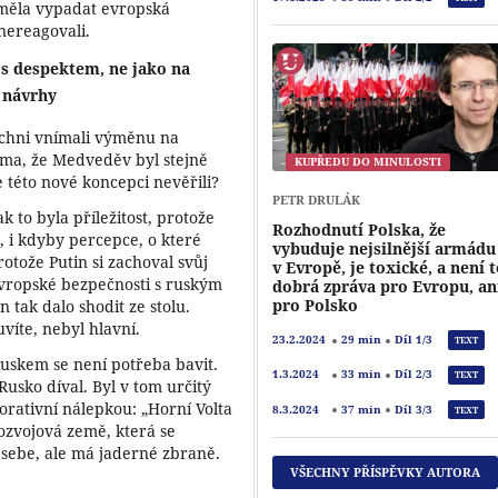
měla vypadat evropská
nereagovali.
l s despektem, ne jako na
 návrhy
ichni vnímali výměnu na
rma, že Medveděv byl stejně
KUPŘEDU DO MINULOSTI
 této nové koncepci nevěřili?
PETR DRULÁK
k to byla příležitost, protože
Rozhodnutí Polska, že
 i kdyby percepce, o které
vybuduje nejsilnější armádu
otože Putin si zachoval svůj
v Evropě, je toxické, a není 
evropské bezpečnosti s ruským
dobrá zpráva pro Evropu, an
pro Polsko
n tak dalo shodit ze stolu.
víte, nebyl hlavní.
23.2.2024
29 min
Díl 1/3
TEXT
 Ruskem se není potřeba bavit.
1.3.2024
33 min
Díl 2/3
TEXT
Rusko díval. Byl v tom určitý
orativní nálepkou: „Horní Volta
8.3.2024
37 min
Díl 3/3
TEXT
ozvojová země, která se
 sebe, ale má jaderné zbraně.
VŠECHNY PŘÍSPĚVKY AUTORA