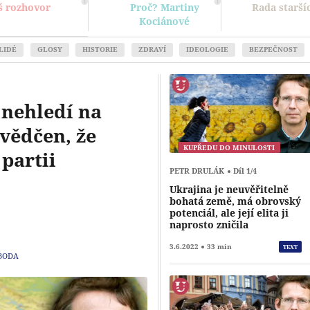
š rozhovor
Proč? Martiny
Rada starší
Kociánové
LIDÉ
GLOSY
HISTORIE
ZDRAVÍ
IDEOLOGIE
BEZPEČNOST
 nehledí na
svědčen, že
KUPŘEDU DO MINULOSTI
partii
PETR DRULÁK
Díl 1/4
Ukrajina je neuvěřitelně
Přehrát
bohatá země, má obrovský
potenciál, ale její elita ji
naprosto zničila
3.6.2022
33 min
TEXT
BODA