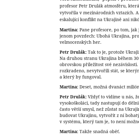
profesor Petr Drulák atmosféru, která
vytvořila v mezinárodních vztazích. A
eskalující konflikt na Ukrajině ani ni
Martina:
Pane profesore, po tom, jak js
jenom povzdech: Ubohá Ukrajina, prot
velmocenských her.
Petr Drulák:
Tak to je, protože Ukraj
Na druhou stranu Ukrajina během 30 
obrovskou příležitost své nezávislosti
rozkradeno, nevytvořili stát, se který
a který by fungoval.
Martina:
Deset, možná dvanáct miliónů
Petr Drulák:
Vždyť to vidíme u nás, že
vysokoškoláci, tady nastupují do dělni
často větší smysl, než zůstat na Ukraj
budovat Ukrajinu, vytvořit z ní bohatý
v systému, který tam je, to není možné.
Martina:
Takže snadná oběť.