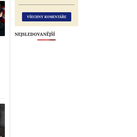
VŠECHNY KOMENTÁŘE
NEJSLEDOVANĚJŠÍ
Přehrát
Přehrát
Přehrát