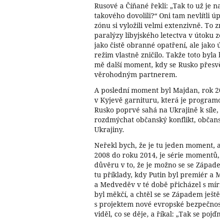
Rusové a Číňané řekli: „Tak to už je 
takového dovolili?“ Oni tam nevlítli ú
zónu si vyložili velmi extenzivně. To z
paralýzy libyjského letectva v útoku 
jako čistě obranné opatření, ale jako
režim vlastně zničilo. Takže toto byla
mě další moment, kdy se Rusko přesvě
věrohodným partnerem.
A poslední moment byl Majdan, rok 2
v Kyjevě garnituru, která je programo
Rusko poprvé sahá na Ukrajině k síl
rozdmýchat občanský konflikt, občan
Ukrajiny.
Neřekl bych, že je tu jeden moment, a
2008 do roku 2014, je série momentů,
důvěru v to, že je možno se se Západ
tu příklady, kdy Putin byl premiér a
a Medveděv v té době přicházel s mí
byl měkčí, a chtěl se se Západem ješt
s projektem nové evropské bezpečnost
viděl, co se děje, a říkal: „Tak se po