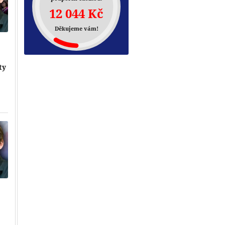
12 044 Kč
Děkujeme vám!
ty
Přehrát