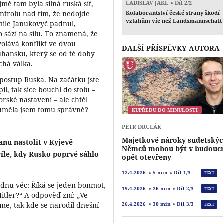
ě tam byla silná ruská síť,
LADISLAV JAKL
Díl 2/2
ontrolu nad tím, že nedojde
Kolaborantství české strany škodí
vztahům víc než Landsmannschaft
kmile Janukovyč padnul,
o sází na sílu. To znamená, že
olává konflikt ve dvou
DALŠÍ PŘÍSPĚVKY AUTORA
hansku, který se od té doby
ichá válka.
 postup Ruska. Na začátku jste
il, tak sice bouchl do stolu –
rské nastavení – ale chtěl
zuměla jsem tomu správně?
KUPŘEDU DO MINULOSTI
PETR DRULÁK
Majetkové nároky sudetský
nu nastolit v Kyjevě
Němců mohou být v budouc
víle, kdy Rusko poprvé sáhlo
opět otevřeny
12.4.2026
5 min
Díl 1/3
TEXT
ednu věc: Říká se jeden bonmot,
19.4.2026
26 min
Díl 2/3
TEXT
Hitler?“ A odpověď zní: „Ve
áme, tak kde se narodil dnešní
26.4.2026
30 min
Díl 3/3
TEXT