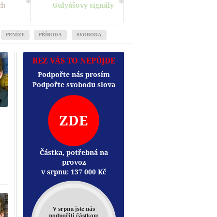
ch
Gulyášovy signály
PENÍZE
PŘÍRODA
SVOBODA
BEZ VÁS TO NEPŮJDE
Podpořte nás prosím
Podpořte svobodu slova
ZDE
Částka, potřebná na
provoz
v srpnu:
137 000
Kč
Přehrát
V srpnu jste nás
podpořili částkou: