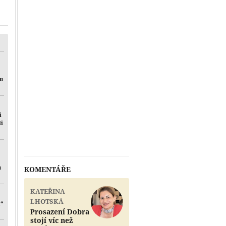
Přehrát
mu
i
li
u
KOMENTÁŘE
KATEŘINA
LHOTSKÁ
i“
Prosazení Dobra
stojí víc než