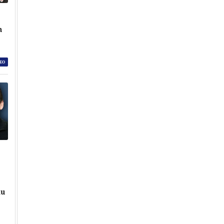
h
EO
lu
Přehrát
Přehrát