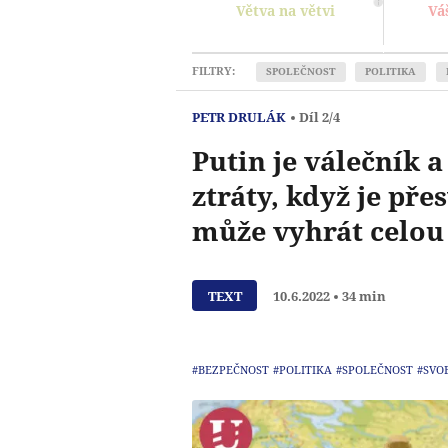
Větva na větvi
Vá
FILTRY:
SPOLEČNOST
POLITIKA
PETR DRULÁK
Díl 2/4
Putin je válečník a
ztráty, když je pře
může vyhrát celou 
TEXT
10.6.2022
34 min
#BEZPEČNOST
#POLITIKA
#SPOLEČNOST
#SVO