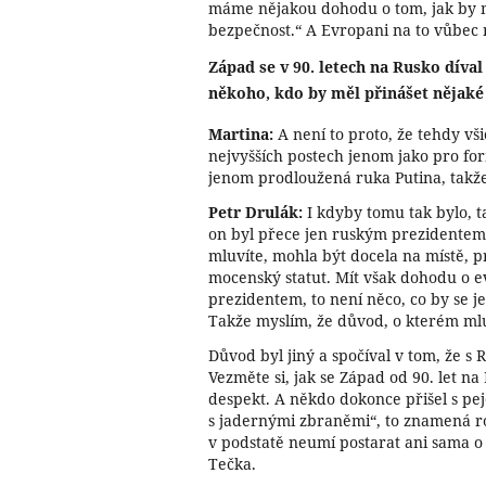
máme nějakou dohodu o tom, jak by 
bezpečnost.“ A Evropani na to vůbec 
Západ se v 90. letech na Rusko díva
někoho, kdo by měl přinášet nějaké
Martina:
A není to proto, že tehdy vš
nejvyšších postech jenom jako pro fo
jenom prodloužená ruka Putina, takže
Petr Drulák:
I kdyby tomu tak bylo, ta
on byl přece jen ruským prezidentem,
mluvíte, mohla být docela na místě, pr
mocenský statut. Mít však dohodu o 
prezidentem, to není něco, co by se je
Takže myslím, že důvod, o kterém mlu
Důvod byl jiný a spočíval v tom, že s
Vezměte si, jak se Západ od 90. let na 
despekt. A někdo dokonce přišel s pej
s jadernými zbraněmi“, to znamená r
v podstatě neumí postarat ani sama o
Tečka.