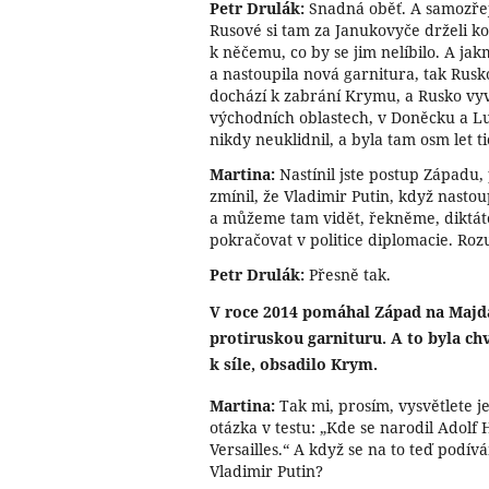
Petr Drulák:
Snadná oběť. A samozřejm
Rusové si tam za Janukovyče drželi k
k něčemu, co by se jim nelíbilo. A ja
a nastoupila nová garnitura, tak Rusk
dochází k zabrání Krymu, a Rusko vyv
východních oblastech, v Doněcku a Lu
nikdy neuklidnil, a byla tam osm let t
Martina:
Nastínil jste postup Západu,
zmínil, že Vladimir Putin, když nastoup
a můžeme tam vidět, řekněme, diktáto
pokračovat v politice diplomacie. Ro
Petr Drulák:
Přesně tak.
V roce 2014 pomáhal Západ na Majda
protiruskou garnituru. A to byla ch
k síle, obsadilo Krym.
Martina:
Tak mi, prosím, vysvětlete j
otázka v testu: „Kde se narodil Adolf 
Versailles.“ A když se na to teď podív
Vladimir Putin?