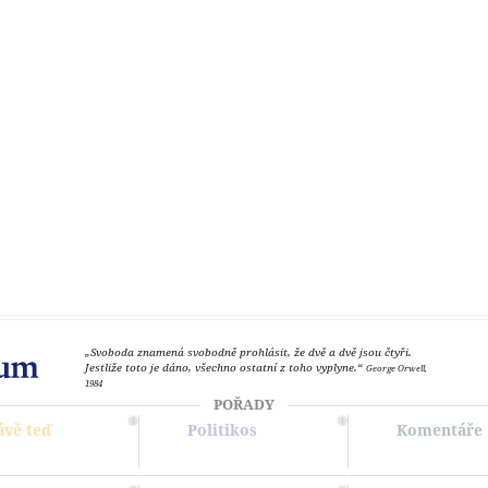
„Svoboda znamená svobodně prohlásit, že dvě a dvě jsou čtyři.
Jestliže toto je dáno, všechno ostatní z toho vyplyne.“
George Orwell,
1984
POŘADY
ávě teď
Politikos
Komentáře