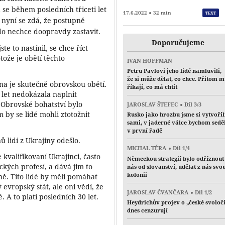
 se během posledních třiceti let
17.6.2022
32 min
TEXT
 nyní se zdá, že postupně
kdo nechce doopravdy zastavit.
Doporučujeme
te to nastínil, se chce říct
ože je obětí těchto
IVAN HOFFMAN
Petru Pavlovi jeho lidé namluvili,
že si může dělat, co chce. Přitom 
ina je skutečně obrovskou obětí.
říkají, co má chtít
let nedokázala naplnit
. Obrovské bohatství bylo
JAROSLAV ŠTEFEC
Díl 3/3
m by se lidé mohli ztotožnit
Rusko jako hrozbu jsme si vytvořil
sami, v jaderné válce bychom sedě
v první řadě
 lidí z Ukrajiny odešlo.
MICHAL TÉRA
Díl 1/4
 kvalifikovaní Ukrajinci, často
Německou strategií bylo odříznout
ckých profesí, a dává jim to
nás od slovanství, udělat z nás svo
kolonii
ině. Tito lidé by měli pomáhat
 evropský stát, ale oni vědí, že
JAROSLAV ČVANČARA
Díl 1/2
 A to platí posledních 30 let.
Heydrichův projev o „české svoloč
dnes cenzurují