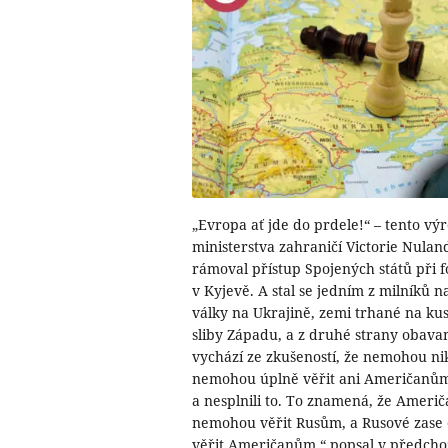
„Evropa ať jde do prdele!“ – tento vý
ministerstva zahraničí Victorie Nul
rámoval přístup Spojených států při
v Kyjevě. A stal se jedním z milníků 
války na Ukrajině, zemi trhané na ku
sliby Západu, a z druhé strany obav
vychází ze zkušeností, že nemohou ni
nemohou úplně věřit ani Američanům p
a nesplnili to. To znamená, že Ameri
nemohou věřit Rusům, a Rusové zase
věřit Američanům,“ popsal v předcho