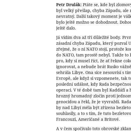
Petr Drulák:
Ptáte se, kde byl zlomov
byl velký přešlap, chyba Západu, ale 
nevratný. Další takový moment je válka
bylo ještě možno se dohodnout. Dohoda
ještě dalo.
Já vidím dva až tři důležité body. Pr
zásadní chyba Západu, který pozval U
zřejmé, že o ni NATO stojí, protože k
do NATO, tam prostě nebyl. Takže to
pro, kdy si musel říct, že ať řekne co
ignorovat, a nebude brát Rusko vážně
sehrála Libye. Ona sice nesouvisí s tí
Evropě, ale když si vzpomenete, tak 
poslední událost, kdy Rada bezpečnos
operaci. V té době tam byl Kaddáfí a 
hrozný hromadný zločin proti jedno
genocidou a řekl, že je vyvraždí. Rad
by nad Libyí měla být zřízena bezleto
souhlasily, a to s tím, že tuto bezleto
Francouzi, Američané a Britové.
A v čem spočívalo toto obrovské zkla