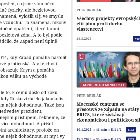
naposled, co jsme vám něco
plně fyzicky, ale bezletovou
PETR DRULÁK
namená, vyložili si ji ve smyslu
Všechny projekty evropskýc
ze vzduchu. To znamená, nikoliv
elit jdou proti duchu
 útočné opatření, které tamní
vlastenectví
 bezletová zóna. A to byl podle
26.3.2025
VID
dčilo, že Západ není úplně
014, kdy Západ pomáhá nastolit
vě protiruská. A v té chvíli
e, obsazuje Krym a pomáhá
skou válku na východě
KUPŘEDU DO MINULOSTI
le to, k čemu došlo od roku
PETR DRULÁK
 kdy Rusko ztrácelo jakoukoliv
Mocenské centrum se
em nějak dohodnout. Také jsou
přesouvá ze Západu na státy
 Medveděv prezident,
BRICS, které získávají
rnějším přístupem, řekněme, že
ekonomickou i politickou sí
ě více dohodnout. A přišel
ní architektury, protože on
10.1.2025
41 min
Díl 1/2
TEXT
jďme nějak dohodnout, ať my i vy
17.1.2025
39 min
Díl 2/2
TEXT