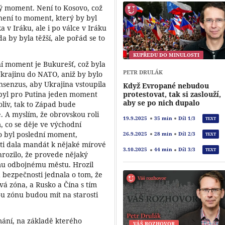
ý moment. Není to Kosovo, což
není to moment, který by byl
 v Iráku, ale i po válce v Iráku
 by byla těžší, ale pořád se to
KUPŘEDU DO MINULOSTI
vní moment je Bukurešť, což byla
PETR DRULÁK
krajinu do NATO, aniž by bylo
onsenzus, aby Ukrajina vstoupila
Když Evropané nebudou
protestovat, tak si zaslouží,
 byl pro Putina jeden moment
aby se po nich dupalo
koliv, tak to Západ bude
. A myslím, že obrovskou roli
19.9.2025
35 min
Díl 1/3
TEXT
m, co se děje ve východní
to byl poslední moment,
26.9.2025
28 min
Díl 2/3
TEXT
ti dala mandát k nějaké mírové
3.10.2025
44 min
Díl 3/3
TEXT
hrozilo, že provede nějaký
mu odbojnému městu. Hrozil
a bezpečnosti jednala o tom, že
vá zóna, a Rusko a Čína s tím
vou zónu budou mít na starosti
mání, na základě kterého
VÁŠ ROZHOVOR