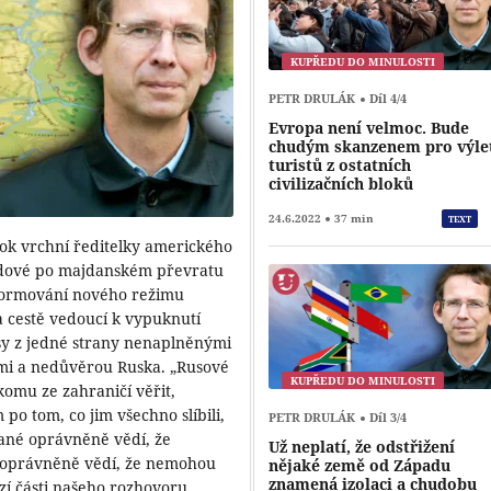
KUPŘEDU DO MINULOSTI
PETR DRULÁK
Díl 4/4
Evropa není velmoc. Bude
chudým skanzenem pro výle
turistů z ostatních
civilizačních bloků
24.6.2022
37 min
TEXT
rok vrchní ředitelky amerického
andové po majdanském převratu
 formování nového režimu
na cestě vedoucí k vypuknutí
sy z jedné strany nenaplněnými
ami a nedůvěrou Ruska. „Rusové
KUPŘEDU DO MINULOSTI
komu ze zahraničí věřit,
o tom, co jim všechno slíbili,
PETR DRULÁK
Díl 3/4
čané oprávněně vědí, že
Už neplatí, že odstřižení
 oprávněně vědí, že nemohou
nějaké země od Západu
znamená izolaci a chudobu
zí části našeho rozhovoru