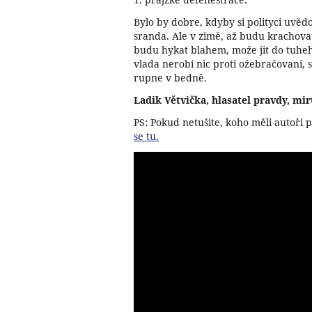
Bylo by dobre, kdyby si polityci uvědo
sranda. Ale v zimě, až budu krachovat 
budu hykat blahem, može jit do tuheh
vlada nerobi nic proti ožebračovani, 
rupne v bedně.
Ladik Větvička, hlasatel pravdy, mir
PS: Pokud netušite, koho měli autoři
se tu.