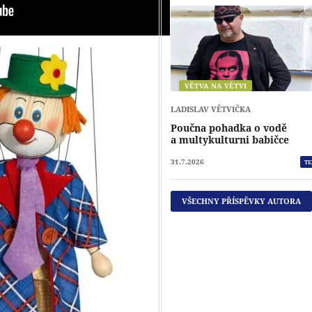
VĚTVA NA VĚTVI
LADISLAV VĚTVIČKA
Poučna pohadka o vodě
a multykulturni babičce
31.7.2026
TE
VŠECHNY PŘÍSPĚVKY AUTORA