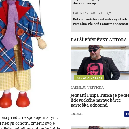
dnes cenzurují
LADISLAV JAKL
Díl 2/2
Kolaborantství české strany škodí
vztahům víc než Landsmannschaft
DALŠÍ PŘÍSPĚVKY AUTORA
VĚTVA NA VĚTVI
LADISLAV VĚTVIČKA
Jednání Filipa Turka je podl
lidoveckého mravokárce
Bartoška odporné.
6.8.2026
TE
naši předci nespokojeni s tym,
ti nebyli ochotni změnit svoje
i nikdy nebyli narodem holubic.