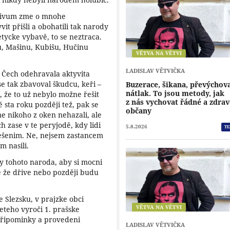
vlivum zme o mnohe
it přišli a obohatili tak narody
etycke vybavě, to se neztraca.
, Mašinu, Kubišu, Hučinu
VĚTVA NA VĚTVI
LADISLAV VĚTVIČKA
 Čech odehravala aktyvita
e tak zbavoval škudcu, keři –
Buzerace, šikana, převýchov
nátlak. To jsou metody, jak
, že to už nebylo možne řešit
z nás vychovat řádné a zdra
ě sta roku později tež, pak se
občany
e nikoho z oken nehazali, ale
h zase v te peryjodě, kdy lidi
5.8.2026
TE
ešenim. Ne, nejsem zastancem
m nasili.
y tohoto naroda, aby si mocni
e že dřive nebo později budu
 Slezsku, v prajzke obci
VĚTVA NA VĚTVI
leteho vyroči 1. prašske
připominky a provedeni
LADISLAV VĚTVIČKA