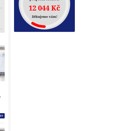
12 044 Kč
Děkujeme vám!
e
XT