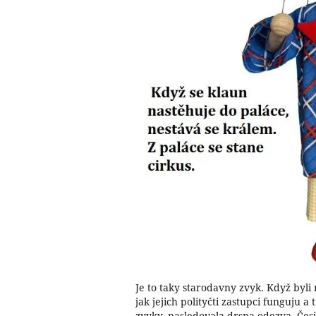
Je to taky starodavny zvyk. Když byli 
jak jejich polityčti zastupci funguju a 
zvyky, nasledovala drsna odezva. Čes