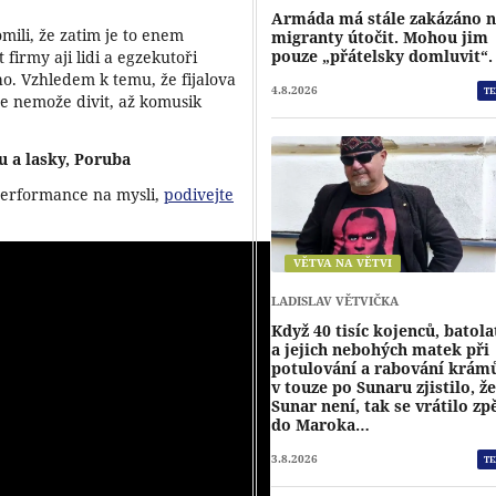
Armáda má stále zakázáno 
mili, že zatim je to enem
migranty útočit. Mohou jim
pouze „přátelsky domluvit“.
firmy aji lidi a egzekutoři
o. Vzhledem k temu, že fijalova
4.8.2026
TE
se nemože divit, až komusik
u a lasky, Poruba
 performance na mysli,
podivejte
VĚTVA NA VĚTVI
LADISLAV VĚTVIČKA
Když 40 tisíc kojenců, batola
a jejich nebohých matek při
potulování a rabování krám
v touze po Sunaru zjistilo, ž
Sunar není, tak se vrátilo zp
do Maroka…
3.8.2026
TE