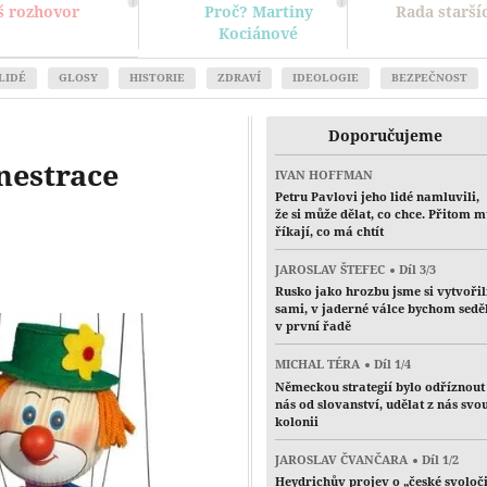
š rozhovor
Proč? Martiny
Rada starší
Kociánové
LIDÉ
GLOSY
HISTORIE
ZDRAVÍ
IDEOLOGIE
BEZPEČNOST
Doporučujeme
nestrace
IVAN HOFFMAN
Petru Pavlovi jeho lidé namluvili,
že si může dělat, co chce. Přitom 
říkají, co má chtít
JAROSLAV ŠTEFEC
Díl 3/3
Rusko jako hrozbu jsme si vytvořil
sami, v jaderné válce bychom sedě
v první řadě
MICHAL TÉRA
Díl 1/4
Německou strategií bylo odříznout
nás od slovanství, udělat z nás svo
kolonii
JAROSLAV ČVANČARA
Díl 1/2
Heydrichův projev o „české svoloč