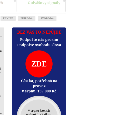
ch
Gulyášovy signály
PENÍZE
PŘÍRODA
SVOBODA
BEZ VÁS TO NEPŮJDE
Podpořte nás prosím
Podpořte svobodu slova
mu
ZDE
i
li
Částka, potřebná na
provoz
v srpnu:
137 000
Kč
u
V srpnu jste nás
i“
podpořili částkou: