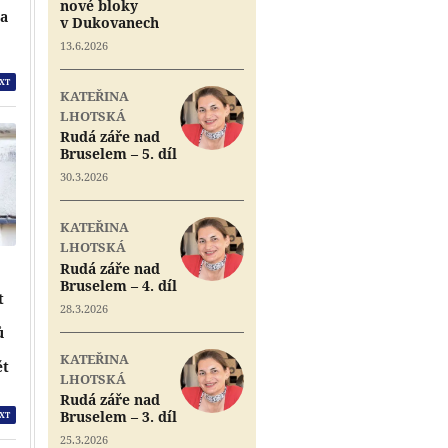
nové bloky
na
v Dukovanech
13.6.2026
XT
KATEŘINA
LHOTSKÁ
Rudá záře nad
Bruselem – 5. díl
30.3.2026
KATEŘINA
LHOTSKÁ
Rudá záře nad
Bruselem – 4. díl
t
28.3.2026
ů
e
KATEŘINA
ět
LHOTSKÁ
Rudá záře nad
Bruselem – 3. díl
XT
25.3.2026