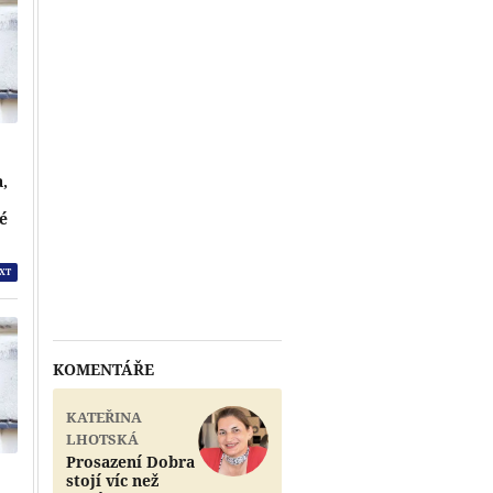
a,
vé
XT
KOMENTÁŘE
KATEŘINA
LHOTSKÁ
Prosazení Dobra
stojí víc než