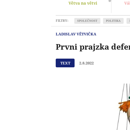
Větva na větvi
Vá
FILTRY:
SPOLEČNOST
POLITIKA
LADISLAV VĚTVIČKA
Prvni prajzka defe
TEXT
2.8.2022