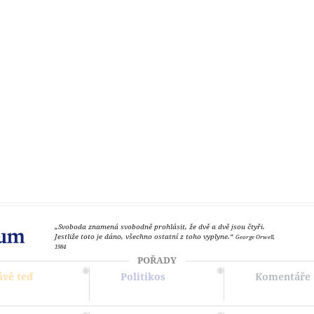
„Svoboda znamená svobodně prohlásit, že dvě a dvě jsou čtyři.
Jestliže toto je dáno, všechno ostatní z toho vyplyne.“
George Orwell,
1984
POŘADY
ávě teď
Politikos
Komentáře