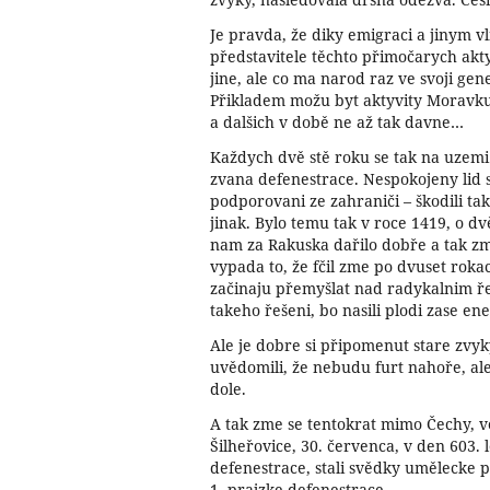
Je pravda, že diky emigraci a jinym 
představitele těchto přimočarych aktyv
jine, ale co ma narod raz ve svoji gen
Přikladem možu byt aktyvity Moravku
a dalšich v době ne až tak davne…
Každych dvě stě roku se tak na uzemi
zvana defenestrace. Nespokojeny lid s
podporovani ze zahraniči – škodili tak
jinak. Bylo temu tak v roce 1419, o dv
nam za Rakuska dařilo dobře a tak zm
vypada to, že fčil zme po dvuset rokac
začinaju přemyšlat nad radykalnim ř
takeho řešeni, bo nasili plodi zase ene
Ale je dobre si připomenut stare zvyk
uvědomili, že nebudu furt nahoře, al
dole.
A tak zme se tentokrat mimo Čechy, ve
Šilheřovice, 30. červenca, v den 603. 
defenestrace, stali svědky umělecke 
1. prajzke defenestrace.