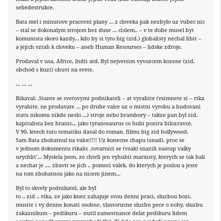
sebedestrukce.
Bata mel i minutove pracovni plany … z cloveka pak nezbylo uz vubec nic
– stal se dokonalym strojem bez duse … cislem.. – v te dobe musel byt
komunista skoro kazdy… kdo by si tyto big (zid.) globalisty nechal libit –
a jejich vztah k cloveku – aneb Human Resourses – lidske zdroje.
Prodaval v usa, Africe, Indii atd. Byl nejvetsim vyvozcem kozene (zid.
obchod s kuzi) obuvi na svete.
… … …
Rikaval: ‚Stante se svetovymi podnikateli – at vyrabite (vsimnete si – rika
vyrabite, ne prodavate … po druhe valce uz o mistni vyrobu a budovani
statu nikomu nikde neslo …) stroje nebo brambory – takze pan byl zid.
kapitalista bez hranic… jako tyranosaurus co hubi pozira bilozravce.
V 90. letech tuto tematiku daval do roman. filmu big zid hollywood.
Sam Bata zbohatnul na valce!!!! Uz konecne chapu (snad), proc se
v jednom dokumentu rikalo: ‚tovarnici se (vsak) snazili nastup valky
urychlit’… Myslela jsem, ze chteli jen vyhubit marxisty, kterych se tak bali
a nechat je …. zbavit se jich .. pomoci valek, do kterych je poslou a jeste
na tom zbohatnou jako na nicem jinem…
Byl to skvely podnikatel, ale byl
to .. zid .. rika, ze jako knez zahajuje svou denni praci, sluzbou bozi,
musite i vy denne konati osobne, vlastorucne sluzbu pece o nohy, sluzbu
zakaznikum – pedikuru – nutil zamestnance delat pedikuru lidem