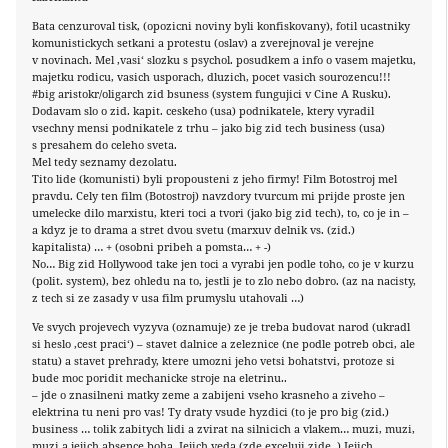
Bata cenzuroval tisk, (opozicni noviny byli konfiskovany), fotil ucastniky
komunistickych setkani a protestu (oslav) a zverejnoval je verejne
v novinach. Mel ‚vasi‘ slozku s psychol. posudkem a info o vasem majetku,
majetku rodicu, vasich usporach, dluzich, pocet vasich sourozencu!!!
#big aristokr/oligarch zid bsuness (system fungujici v Cine A Rusku).
Dodavam slo o zid. kapit. ceskeho (usa) podnikatele, ktery vyradil
vsechny mensi podnikatele z trhu – jako big zid tech business (usa)
s presahem do celeho sveta.
Mel tedy seznamy dezolatu.
Tito lide (komunisti) byli propousteni z jeho firmy! Film Botostroj mel
pravdu. Cely ten film (Botostroj) navzdory tvurcum mi prijde proste jen
umelecke dilo marxistu, kteri toci a tvori (jako big zid tech), to, co je in –
a kdyz je to drama a stret dvou svetu (marxuv delnik vs. (zid.)
kapitalista) … + (osobni pribeh a pomsta… + -)
No… Big zid Hollywood take jen toci a vyrabi jen podle toho, co je v kurzu
(polit. system), bez ohledu na to, jestli je to zlo nebo dobro. (az na nacisty,
z tech si ze zasady v usa film prumyslu utahovali …)
Ve svych projevech vyzyva (oznamuje) ze je treba budovat narod (ukradl
si heslo ‚cest praci‘) – stavet dalnice a zeleznice (ne podle potreb obci, ale
statu) a stavet prehrady, ktere umozni jeho vetsi bohatstvi, protoze si
bude moc poridit mechanicke stroje na eletrinu..
– jde o znasilneni matky zeme a zabijeni vseho krasneho a ziveho –
elektrina tu neni pro vas! Ty draty vsude hyzdici (to je pro big (zid.)
business … tolik zabitych lidi a zvirat na silnicich a vlakem… muzi, muzi,
muzi a jejich absence boha. Jejich veda (zde exceluji zide..) Jejich