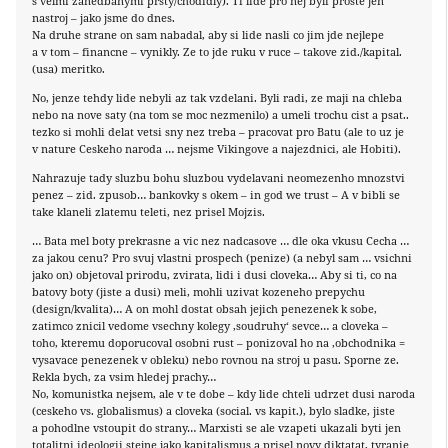
s velmi zanedbanymi prsty/chodidly). Ti lide pro nej byli proste jen
nastroj – jako jsme do dnes.
Na druhe strane on sam nabadal, aby si lide nasli co jim jde nejlepe
a v tom – financne – vynikly. Ze to jde ruku v ruce – takove zid./kapital.
(usa) meritko.
No, jenze tehdy lide nebyli az tak vzdelani. Byli radi, ze maji na chleba
nebo na nove saty (na tom se moc nezmenilo) a umeli trochu cist a psat..
tezko si mohli delat vetsi sny nez treba – pracovat pro Batu (ale to uz je
v nature Ceskeho naroda … nejsme Vikingove a najezdnici, ale Hobiti).
Nahrazuje tady sluzbu bohu sluzbou vydelavani neomezenho mnozstvi
penez – zid. zpusob… bankovky s okem – in god we trust – A v bibli se
take klaneli zlatemu teleti, nez prisel Mojzis.
… Bata mel boty prekrasne a vic nez nadcasove … dle oka vkusu Cecha …
za jakou cenu? Pro svuj vlastni prospech (penize) (a nebyl sam … vsichni
jako on) objetoval prirodu, zvirata, lidi i dusi cloveka… Aby si ti, co na
batovy boty (jiste a dusi) meli, mohli uzivat kozeneho prepychu
(design/kvalita)… A on mohl dostat obsah jejich penezenek k sobe,
zatimco znicil vedome vsechny kolegy ‚soudruhy‘ sevce… a cloveka –
toho, kteremu doporucoval osobni rust – ponizoval ho na ‚obchodnika =
vysavace penezenek v obleku) nebo rovnou na stroj u pasu. Sporne ze.
Rekla bych, za vsim hledej prachy…
No, komunistka nejsem, ale v te dobe – kdy lide chteli udrzet dusi naroda
(ceskeho vs. globalismus) a cloveka (social. vs kapit.), bylo sladke, jiste
a pohodlne vstoupit do strany… Marxisti se ale vzapeti ukazali byti jen
totalitni ideologii stejne jako kapitalismus a prisel novy diktatat, tyranie