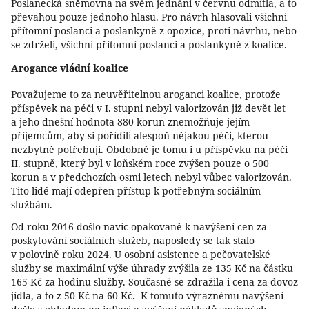
Poslanecká sněmovna na svém jednání v červnu odmítla, a to
převahou pouze jednoho hlasu. Pro návrh hlasovali všichni
přítomní poslanci a poslankyně z opozice, proti návrhu, nebo
se zdrželi, všichni přítomní poslanci a poslankyně z koalice.
Arogance vládní koalice
Považujeme to za neuvěřitelnou aroganci koalice, protože
příspěvek na péči v I. stupni nebyl valorizován již devět let
a jeho dnešní hodnota 880 korun znemožňuje jejím
příjemcům, aby si pořídili alespoň nějakou péči, kterou
nezbytně potřebují. Obdobně je tomu i u příspěvku na péči
II. stupně, který byl v loňském roce zvýšen pouze o 500
korun a v předchozích osmi letech nebyl vůbec valorizován.
Tito lidé mají odepřen přístup k potřebným sociálním
službám.
Od roku 2016 došlo navíc opakovaně k navýšení cen za
poskytování sociálních služeb, naposledy se tak stalo
v polovině roku 2024. U osobní asistence a pečovatelské
služby se maximální výše úhrady zvýšila ze 135 Kč na částku
165 Kč za hodinu služby. Současně se zdražila i cena za dovoz
jídla, a to z 50 Kč na 60 Kč. K tomuto výraznému navýšení