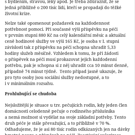
s bydlením, stravou, léky apod. Je třeba zdůraznit, že se
jedná přibližně o 200 tisíc lidí, kteří se propadají do těžké
životní krize.
Nelze také opomenout požadavek na každodennost
potřebnost pomoci. Při současné výši příspěvku na péči
v prvním stupni 880 Kč na celý kalendářní měsíc a aktuální
ceně hodinové služby ve výši 165 Kč, je osoba v I. stupni
závislosti tak z příspěvku na péči schopna uhradit 5,33
hodiny služeb měsíčně. Vzhledem k tomu, že při žádosti
o příspěvek na péči musí prokazovat jejich každodenní
potřebu, pak je schopna si z něj uhradit cca 10 minut denně,
případně 74 minut týdně. Tento případ jasně ukazuje, že
pro tyto osoby jsou sociální služby nedostupné, a to
i v minimálním rozsahu.
Prohlubující se chudoba
Nejsložitější je situace u tzv. pečujících rodin, kdy jeden člen
domácnosti celodenně pečuje o rodinného příslušníka
a nemá možnost si vydělat na svoje základní potřeby. Tento
druh péče je stále převažující, a to přibližně v 70 %.
Odhadujeme, že je asi 80 tisíc rodin odkázaných jen na dávky