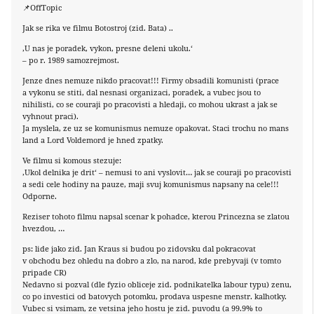
📌OffTopic
Jak se rika ve filmu Botostroj (zid. Bata) ..
‚U nas je poradek, vykon, presne deleni ukolu.‘
– po r. 1989 samozrejmost.
Jenze dnes nemuze nikdo pracovat!!! Firmy obsadili komunisti (prace
a vykonu se stiti, dal nesnasi organizaci, poradek, a vubec jsou to
nihilisti, co se couraji po pracovisti a hledaji, co mohou ukrast a jak se
vyhnout praci).
Ja myslela, ze uz se komunismus nemuze opakovat. Staci trochu no mans
land a Lord Voldemord je hned zpatky.
Ve filmu si komous stezuje:
‚Ukol delnika je drit‘ – nemusi to ani vyslovit… jak se couraji po pracovisti
a sedi cele hodiny na pauze, maji svuj komunismus napsany na cele!!!
Odporne.
Reziser tohoto filmu napsal scenar k pohadce, kterou Princezna se zlatou
hvezdou, …
ps: lide jako zid. Jan Kraus si budou po zidovsku dal pokracovat
v obchodu bez ohledu na dobro a zlo, na narod, kde prebyvaji (v tomto
pripade CR)
Nedavno si pozval (dle fyzio obliceje zid. podnikatelka labour typu) zenu,
co po investici od batovych potomku, prodava uspesne menstr. kalhotky.
Vubec si vsimam, ze vetsina jeho hostu je zid. puvodu (a 99.9% to