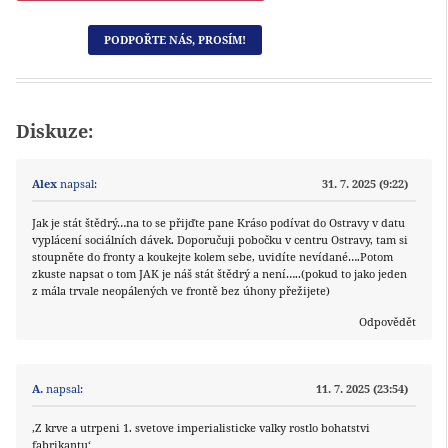
PODPOŘTE NÁS, PROSÍM!
Diskuze:
Alex
napsal:
31. 7. 2025 (9:22)
Jak je stát štědrý…na to se přijďte pane Kráso podívat do Ostravy v datu
vyplácení sociálních dávek. Doporučuji pobočku v centru Ostravy, tam si
stoupněte do fronty a koukejte kolem sebe, uvidíte nevídané….Potom
zkuste napsat o tom JAK je náš stát štědrý a není…..(pokud to jako jeden
z mála trvale neopálených ve frontě bez úhony přežijete)
Odpovědět
A.
napsal:
11. 7. 2025 (23:54)
‚Z krve a utrpeni 1. svetove imperialisticke valky rostlo bohatstvi
fabrikantu‘