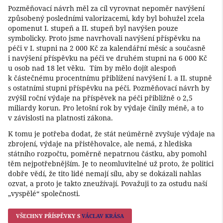
Pozměňovací návrh měl za cíl vyrovnat nepoměr navýšení
způsobený posledními valorizacemi, kdy byl bohužel zcela
opomenut I. stupeň a II. stupeň byl navýšen pouze
symbolicky. Proto jsme navrhovali navýšení příspěvku na
péči v I. stupni na 2 000 Kč za kalendářní měsíc a současně
i navýšení příspěvku na péči ve druhém stupni na 6 000 Kč
u osob nad 18 let věku. Tím by mělo dojít alespoň
k částečnému procentnímu přiblížení navýšení I. a II. stupně
s ostatními stupni příspěvku na péči. Pozměňovací návrh by
zvýšil roční výdaje na příspěvek na péči přibližně o 2,5
miliardy korun. Pro letošní rok by výdaje činily méně, a to
v závislosti na platnosti zákona.
K tomu je potřeba dodat, že stát neúměrně zvyšuje výdaje na
zbrojení, výdaje na přistěhovalce, ale nemá, z hlediska
státního rozpočtu, poměrně nepatrnou částku, aby pomohl
těm nejpotřebnějším. Je to neomluvitelné už proto, že politici
dobře vědí, že tito lidé nemají sílu, aby se dokázali nahlas
ozvat, a proto je takto zneužívají. Považuji to za ostudu naší
„vyspělé“ společnosti.
VŠECHNY PŘÍSPĚVKY S
VÁCLAV KRÁSA