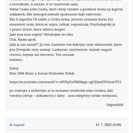
a nesvoboda. A nacisti, ti se vyautovali sami.
Volme Cesku nebo Cecha, kteri chteji vyrabet a prodavat doma na kapital.
zakladech, kde monopol nebude spolecnosti dale tolerovan!
Klic k uspechu CR nikdo z Cechu nema, protoze nemame kuraz byt
suverenni zemi, ktera se nepta, neboji, neponizuje. Psychologicky je
v pozici ditete, ktere odmita dospet.
Jake jsou nase zajmy? Netahejme do toho
USA, Rusko apod.
Jaky je nas narod?! Ja vim. Zacneme tim dobrym, temi vlastnostmi, ktere
jine Evropske staty nemaji. Laskavost, umirnenost, nejsme magori
(verici), nejsme ani bezverci. Ten seznam
nekonci..
Zdroj:
Bata 1966 Rezie a Scenar Drahoslav Holub
https://m.youtube.com/watch?v=x9VNyZnFRDI&pp=ygUJQmF0YSAxOTY2
ps: stahujte a archivujte at tu nemame stredovek nebo totalitu, kde
vsechny zdroje – dokumenty s fakty – jsou odepreny siroke verejnosti.
Odpovědět
A.
napsal:
11. 7. 2025 (5:49)