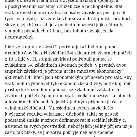
došlo s ohledem na inflaci a zvýšení nákladů spojených
s poskytováním sociálních služeb zcela pochopitelně. Stát
však přenesl finanční zátěž na osoby závislé na péči jiných
fyzických osob, což vede ke zhoršování dostupnosti sociálních
služeb, jejichž rozsah je z pohledu možnosti jejich úhrady
v mnoha případech už i tak, bez tohoto vývoje, zcela
nedostatečný.
Lidé ve stupni závislosti I. potřebují každodenní pomoc
druhého člověka při zvládání 3-4 základních životních potřeb
z 10 a lidé ve II. stupni závislosti potřebují pomoc se
zvládáním 5-6 základních životních potřeb. V prvních dvou
stupních závislosti je přitom určité množství ekonomicky
aktivních lidí, kteří jsou ekonomickým přínosem pro stát. Aby
však mohli vykonávat tyto ekonomické aktivity, potřebují mít
přístup ke každodenní pomoci se zvládáním základních
životních potřeb. Spadá sem však i velké množství starobních
a invalidních důchodců, jejichž jediným příjmem je často
velmi nízký důchod. V posledních letech navíc došlo
k výrazné redukci valorizace důchodů, takže se pro ně
podstatně snížila možnost dofinancovat si sociální služby či
asistenci ze svých prostředků, neboť jejich jediný příjem už je
často tak nízký, že jim sotva pokryje náklady spojené