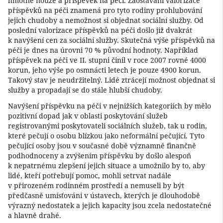
hmotné nouze a příspěvek na péči. Zaostávání valorizace
příspěvků na péči znamená pro tyto rodiny prohlubování
jejich chudoby a nemožnost si objednat sociální služby. Od
poslední valorizace příspěvků na péči došlo již dvakrát
k navýšení cen za sociální služby. Skutečná výše příspěvků na
péči je dnes na úrovni 70 % původní hodnoty. Například
příspěvek na péči ve II. stupni činil v roce 2007 rovné 4000
korun, jeho výše po osmnácti letech je pouze 4900 korun.
Takový stav je neudržitelný. Lidé ztrácejí možnost objednat si
služby a propadají se do stále hlubší chudoby.
Navýšení příspěvku na péči v nejnižších kategoriích by mělo
pozitivní dopad jak v oblasti poskytování služeb
registrovanými poskytovateli sociálních služeb, tak u rodin,
které pečují o osobu blízkou jako neformální pečující. Tyto
pečující osoby jsou v současné době významně finančně
podhodnoceny a zvýšením příspěvku by došlo alespoň
k nepatrnému zlepšení jejich situace a umožnilo by to, aby
lidé, kteří potřebují pomoc, mohli setrvat nadále
v přirozeném rodinném prostředí a nemuseli by být
předčasně umísťováni v ústavech, kterých je dlouhodobě
výrazný nedostatek a jejich kapacity jsou zcela nedostatečné
a hlavně drahé.