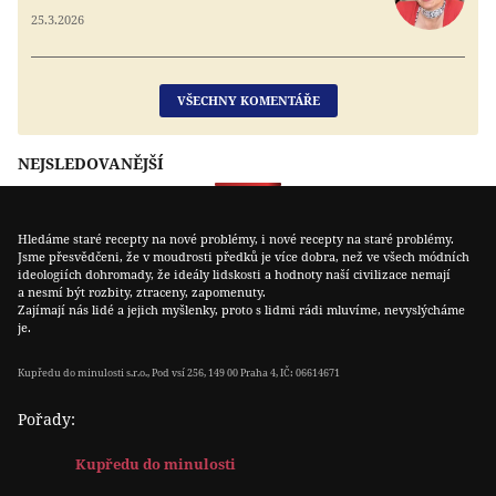
25.3.2026
VŠECHNY KOMENTÁŘE
NEJSLEDOVANĚJŠÍ
Hledáme staré recepty na nové problémy, i nové recepty na staré problémy.
Jsme přesvědčeni, že v moudrosti předků je více dobra, než ve všech módních
ideologiích dohromady, že ideály lidskosti a hodnoty naší civilizace nemají
a nesmí být rozbity, ztraceny, zapomenuty.
Zajímají nás lidé a jejich myšlenky, proto s lidmi rádi mluvíme, nevyslýcháme
je.
Kupředu do minulosti s.r.o., Pod vsí 256, 149 00 Praha 4, IČ: 06614671
Pořady:
Kupředu do minulosti