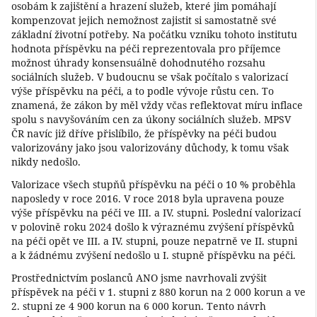
osobám k zajištění a hrazení služeb, které jim pomáhají
kompenzovat jejich nemožnost zajistit si samostatně své
základní životní potřeby. Na počátku vzniku tohoto institutu
hodnota příspěvku na péči reprezentovala pro příjemce
možnost úhrady konsensuálně dohodnutého rozsahu
sociálních služeb. V budoucnu se však počítalo s valorizací
výše příspěvku na péči, a to podle vývoje růstu cen. To
znamená, že zákon by měl vždy včas reflektovat míru inflace
spolu s navyšováním cen za úkony sociálních služeb. MPSV
ČR navíc již dříve přislíbilo, že příspěvky na péči budou
valorizovány jako jsou valorizovány důchody, k tomu však
nikdy nedošlo.
Valorizace všech stupňů příspěvku na péči o 10 % proběhla
naposledy v roce 2016. V roce 2018 byla upravena pouze
výše příspěvku na péči ve III. a IV. stupni. Poslední valorizací
v polovině roku 2024 došlo k výraznému zvýšení příspěvků
na péči opět ve III. a IV. stupni, pouze nepatrně ve II. stupni
a k žádnému zvýšení nedošlo u I. stupně příspěvku na péči.
Prostřednictvím poslanců ANO jsme navrhovali zvýšit
příspěvek na péči v 1. stupni z 880 korun na 2 000 korun a ve
2. stupni ze 4 900 korun na 6 000 korun. Tento návrh