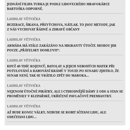
JEDNÁNÍ FILIPA TURKA JE PODLE LIDOVECKÉHO MRAVOKÁRCE
BARTOŠKA ODPORNÉ.
LADISLAV VĚTVIČKA
BUZERACE, ŠIKANA, PŘEVÝCHOVA, NÁTLAK. TO JSOU METODY, JAK
Z NÁS VYCHOVAT ŘÁDNÉ A ZDRAVÉ OBČANY
LADISLAV VĚTVIČKA
ARMÁDA MÁ STÁLE ZAKÁZÁNO NA MIGRANTY ÚTOČIT. MOHOU JIM
POUZE „PŘÁTELSKY DOMLUVIT“.
LADISLAV VĚTVIČKA
KDYŽ 40 TISÍC KOJENCŮ, BATOLAT A JEJICH NEBOHÝCH MATEK PŘI
POTULOVÁNÍ A RABOVÁNÍ KRÁMŮ V TOUZE PO SUNARU ZJISTILO, ŽE
SUNAR NENÍ, TAK SE VRÁTILO ZPĚT DO MAROKA…
LADISLAV VĚTVIČKA
NEJENOM ÚTOČNÉ PIRÁTKY, ALE I CTIHODNĚJŠÍ DÁMY Z ODS A STAN SE
PROMĚNILY V KLEPAŘSKÉ, UKŘIČENÉ PAVLAČOVÉ PREMIANTKY.
LADISLAV VĚTVIČKA
AŽ BUDE KONEC VÁLKY, NEBUDE SE ROBIT SČITANI LIDU, ALE
ODEČITANI LIDU…