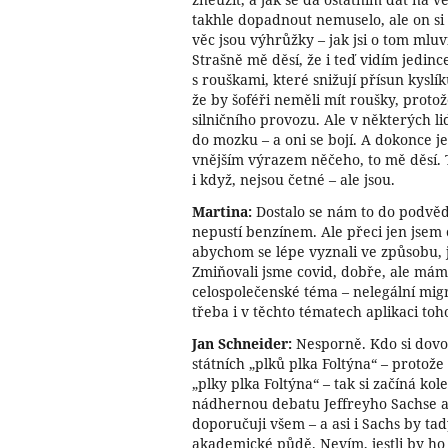
takhle dopadnout nemuselo, ale on si o
věc jsou výhrůžky – jak jsi o tom mluv
Strašně mě děsí, že i teď vidím jedince
s rouškami, které snižují přísun kyslí
že by šoféři neměli mít roušky, proto
silničního provozu. Ale v některých lid
do mozku – a oni se bojí. A dokonce je
vnějším výrazem něčeho, to mě děsí. 
i když, nejsou četné – ale jsou.
Martina:
Dostalo se nám to do podvědo
nepustí benzínem. Ale přeci jen jsem 
abychom se lépe vyznali ve způsobu,
Zmiňovali jsme covid, dobře, ale máme
celospolečenské téma – nelegální migr
třeba i v těchto tématech aplikaci to
Jan Schneider:
Nesporně. Kdo si dovol
státních „plků plka Foltýna“ – protože 
„plky plka Foltýna“ – tak si začíná ko
nádhernou debatu Jeffreyho Sachse a
doporučuji všem – a asi i Sachs by ta
akademické půdě. Nevím, jestli by ho 