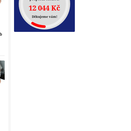
12 044 Kč
Děkujeme vám!
eb
Přehrát