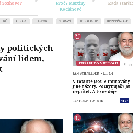
š rozhovor
Proč? Martiny
Rada starší
Kociánové
LIDÉ
GLOSY
HISTORIE
ZDRAVÍ
IDEOLOGIE
BEZPEČNOST
y politických
vání lidem,
KUPŘEDU DO MINULOSTI
k
JAN SCHNEIDER
Díl 1/4
V totalitě jsou eliminovány
Přehrát
jiné názory. Pochybuješ? Jsi
nepřítel. A to se děje
29.10.2024
31 min
TEXT