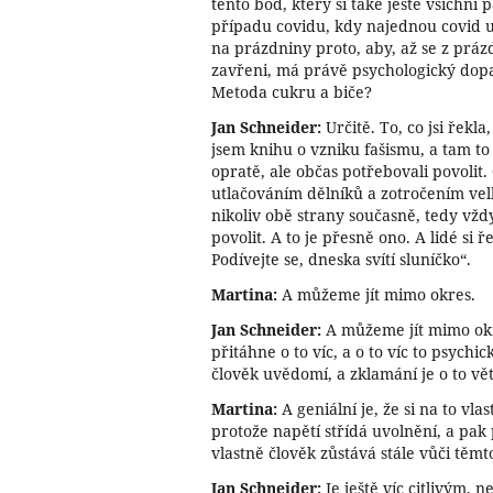
tento bod, který si také ještě všichn
případu covidu, kdy najednou covid u
na prázdniny proto, aby, až se z práz
zavřeni, má právě psychologický dopa
Metoda cukru a biče?
Jan Schneider:
Určitě. To, co jsi řekl
jsem knihu o vzniku fašismu, a tam to
opratě, ale občas potřebovali povolit
utlačováním dělníků a zotročením velk
nikoliv obě strany současně, tedy vž
povolit. A to je přesně ono. A lidé si 
Podívejte se, dneska svítí sluníčko“.
Martina:
A můžeme jít mimo okres.
Jan Schneider:
A můžeme jít mimo okre
přitáhne o to víc, a o to víc to psychic
člověk uvědomí, a zklamání je o to vět
Martina:
A geniální je, že si na to vl
protože napětí střídá uvolnění, a pak
vlastně člověk zůstává stále vůči těmt
Jan Schneider:
Je ještě víc citlivým, 