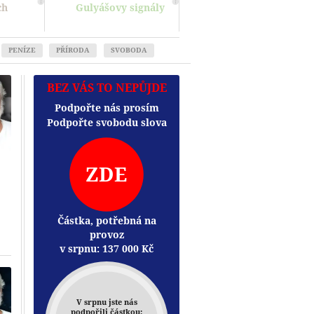
ch
Gulyášovy signály
PENÍZE
PŘÍRODA
SVOBODA
BEZ VÁS TO NEPŮJDE
Podpořte nás prosím
Podpořte svobodu slova
ZDE
Částka, potřebná na
provoz
Přehrát
v srpnu:
137 000
Kč
V srpnu jste nás
podpořili částkou: