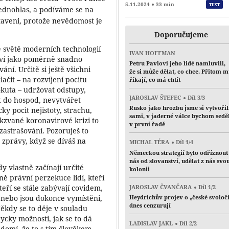
5.11.2024
33 min
TEXT
ednohlas, a podíváme se na
taveni, protože nevědomost je
Doporučujeme
e světě moderních technologií
IVAN HOFFMAN
eví jako poměrně snadno
Petru Pavlovi jeho lidé namluvili,
ní. Určitě si ještě všichni
že si může dělat, co chce. Přitom 
čit – na rozvíjení pocitu
říkají, co má chtít
pokuta – udržovat odstupy,
JAROSLAV ŠTEFEC
Díl 3/3
t do hospod, nevytvářet
Rusko jako hrozbu jsme si vytvořil
ky pocit nejistoty, strachu,
sami, v jaderné válce bychom sedě
takzvané koronavirové krizi to
v první řadě
zastrašování. Pozoruješ to
š zprávy, když se díváš na
MICHAL TÉRA
Díl 1/4
Německou strategií bylo odříznout
nás od slovanství, udělat z nás svo
 vlastně začínají určité
kolonii
tně právní perzekuce lidí, kteří
JAROSLAV ČVANČARA
Díl 1/2
kteří se stále zabývají covidem,
, nebo jsou dokonce vymístěni,
Heydrichův projev o „české svoloč
dnes cenzurují
 Někdy se to děje v souladu
ycky možnosti, jak se to dá
LADISLAV JAKL
Díl 2/2
ědomí, že to s tím člověkem