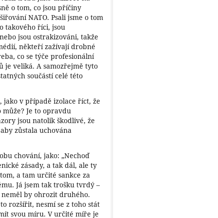
ně o tom, co jsou příčiny
zšiřování NATO. Psali jsme o tom
o takového říci, jsou
nebo jsou ostrakizováni, takže
édií, někteří zažívají drobné
řeba, co se týče profesionální
ů je veliká. A samozřejmě tyto
atných součástí celé této
 jako v případě izolace říct, že
 může? Je to opravdu
ory jsou natolik škodlivé, že
 aby zůstala uchována
obu chování, jako: „Nechoď
nické zásady, a tak dál, ale ty
tom, a tam určité sankce za
mu. Já jsem tak trošku tvrdý –
le neměl by ohrozit druhého.
 rozšířit, nesmí se z toho stát
mít svou míru. V určité míře je