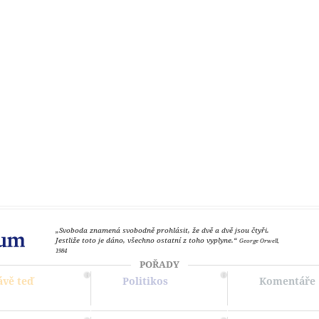
„Svoboda znamená svobodně prohlásit, že dvě a dvě jsou čtyři.
Jestliže toto je dáno, všechno ostatní z toho vyplyne.“
George Orwell,
1984
POŘADY
ávě teď
Politikos
Komentáře