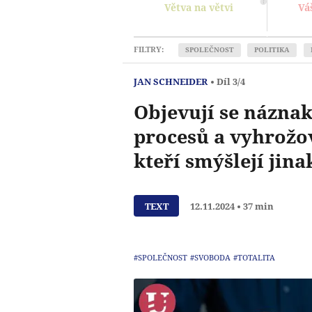
Větva na větvi
Vá
FILTRY:
SPOLEČNOST
POLITIKA
JAN SCHNEIDER
Díl 3/4
Objevují se náznak
procesů a vyhrožo
kteří smýšlejí jina
TEXT
12.11.2024
37 min
#SPOLEČNOST
#SVOBODA
#TOTALITA