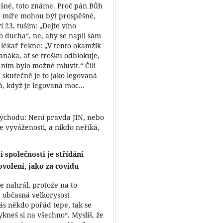
ěšné, toto známe. Proč pán Bůh
é míře mohou být prospěšné,
í 23, tuším: „Dejte víno
o ducha“, ne, aby se napil sám
l, lékař řekne: „V tento okamžik
anáka, ať se trošku odblokuje,
ním bylo možné mluvit.“ Čili
 skutečně je to jako legovaná
ká, když je legovaná moc…
Východu: Není pravda JIN, nebo
 vyváženosti, a nikdo neříká,
 společnosti je střídání
ovolení, jako za covidu
le nahrál, protože na to
 občasná velkorysost
nás někdo pořád tepe, tak se
kneš si na všechno“. Myslíš, že