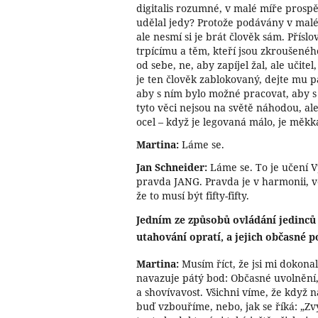
digitalis rozumné, v malé míře prosp
udělal jedy? Protože podávány v mal
ale nesmí si je brát člověk sám. Příslov
trpícímu a těm, kteří jsou zkroušenéh
od sebe, ne, aby zapíjel žal, ale učite
je ten člověk zablokovaný, dejte mu p
aby s ním bylo možné pracovat, aby s 
tyto věci nejsou na světě náhodou, ale
ocel – když je legovaná málo, je měk
Martina:
Láme se.
Jan Schneider:
Láme se. To je učení 
pravda JANG. Pravda je v harmonii, ve
že to musí být fifty-fifty.
Jedním ze způsobů ovládání jedinců i
utahování opratí, a jejich občasné p
Martina:
Musím říct, že jsi mi dokona
navazuje pátý bod: Občasné uvolnění,
a shovívavost. Všichni víme, že když 
buď vzbouříme, nebo, jak se říká: „Zvy