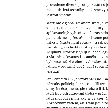
provedeme diverzi proti pokusům o j
manipulativní techniky, jimž jsme vys
sestrou strachu.
Martina:
V globalizovaném světě, a v
se čtvrtý bod Bidermanovy tabulky j
aplikovatelný: Vyhrožování a zastrašová
pamatujeme – přestože to chceme potla
úzkosti. Musíte nosit roušky – trest, 
rozestupy, nechodit do školy, nechodi
skupinky. Hrozby zvyšují v lidech logic
a vlastně izolovanosti, osamělosti. V 
bylo více než zřetelné – vyhrožování, 
i dnes, v současné době, když si pustí
televizi?
Jan Schneider:
Vyhrožování? Ano. Tady
náznaky politických procesů, čili tres
si myslí něco jiného. Jde třeba o lidi, 
kteří jsou ostrakizováni třeba v práci
když si dovolí říci nějaký jiný názor.
s pracovním řádem, ale i tam jsou vžd
zneužít, a jak se dá ostatním dát na v