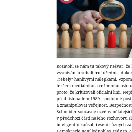
Rozmohl se nám tu takový nešvar, že l
vysmíváni a subalterní úředníci dokon
„rebely“ hanlivými nálepkami. Vzpome
terčem mediálního a režimního ostou
proto, že kritizovali oficiální linii. 
před listopadem 1989 – podobné postup
a zmanipulovat veřejnost. Bezpečnostn
Schneider současné ozvěny někdejší
v předchozí části našeho rozhovoru s
inteligentní způsob řešení různých z
Demokracie není jednohlas, tedy to, co 