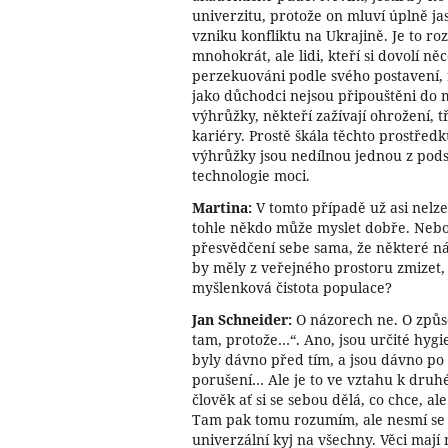
univerzitu, protože on mluví úplně jas
vzniku konfliktu na Ukrajině. Je to ro
mnohokrát, ale lidi, kteří si dovolí něc
perzekuováni podle svého postavení, 
jako důchodci nejsou připouštěni do m
výhrůžky, někteří zažívají ohrožení, t
kariéry. Prostě škála těchto prostředk
výhrůžky jsou nedílnou jednou z podst
technologie moci.
Martina:
V tomto případě už asi nelze,
tohle někdo může myslet dobře. Nebo
přesvědčení sebe sama, že některé náz
by měly z veřejného prostoru zmizet,
myšlenková čistota populace?
Jan Schneider:
O názorech ne. O způs
tam, protože…“. Ano, jsou určité hygie
byly dávno před tím, a jsou dávno po 
porušení… Ale je to ve vztahu k druhé
člověk ať si se sebou dělá, co chce, a
Tam pak tomu rozumím, ale nesmí se to
univerzální kyj na všechny. Věci mají 