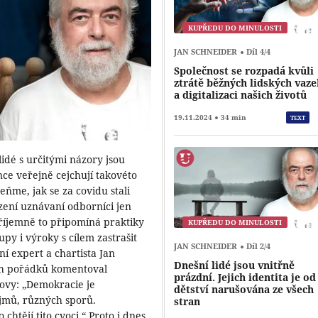
KUPŘEDU DO MINULOSTI
JAN SCHNEIDER
Díl 4/4
Společnost se rozpadá kvůli
ztrátě běžných lidských vaz
a digitalizaci našich životů
19.11.2024
34 min
TEXT
idé s určitými názory jsou
ce veřejně cejchují takovéto
ňme, jak se za covidu stali
zení uznávaní odborníci jen
Nepříjemně to připomíná praktiky
KUPŘEDU DO MINULOSTI
y i výroky s cílem zastrašit
JAN SCHNEIDER
Díl 2/4
í expert a chartista Jan
Dnešní lidé jsou vnitřně
ch pořádků komentoval
prázdní. Jejich identita je od
lovy: „Demokracie je
dětství narušována ze všech
ájmů, různých sporů.
stran
chtějí tito cvoci.“ Proto i dnes