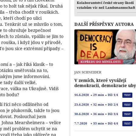
Kolaborantství české strany škodí
 to holt tak nějak říkal. Druhá
vztahům víc než Landsmannschaft
ila – třeba chodit v rouškách.
, kteří chodí po ulici
ku. Tenkrát už se mluvilo o tom,
DALŠÍ PŘÍSPĚVKY AUTORA
že to ohrožuje bezpečnost
ech to zůstalo, vpálilo se jim to
 rouška, i když jdou v přírodě,
To jsou sice extrémní případy –
KUPŘEDU DO MINULOSTI
mí a – jak říká klasik – to
otázku směřovala na to,
JAN SCHNEIDER
 jakým jsme informováni.
V zemích, které vyvážejí
 tady další velké,
demokracii, demokracie uby
ace, válka na Ukrajině. Vidíš
hoto bodu?
16.6.2020
29 min
Díl 1/4
TEXT
í říci něco odlišného od
23.6.2020
32 min
Díl 2/4
TEXT
on je plukovník, takže to jsou
30.6.2020
36 min
Díl 3/4
TEXT
ledovat. Poslouchal jsem
 Johna Mearsheimera – velice
7.7.2020
33 min
Díl 4/4
TEXT
dy měl problém uchytit se na
vzali třeba jako uklízeče na