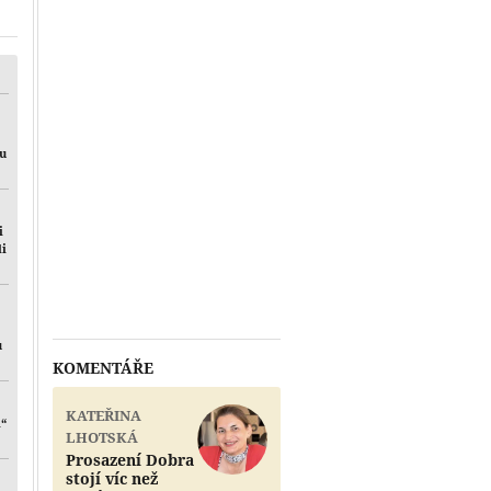
Přehrát
mu
i
li
u
KOMENTÁŘE
KATEŘINA
i“
LHOTSKÁ
Prosazení Dobra
stojí víc než