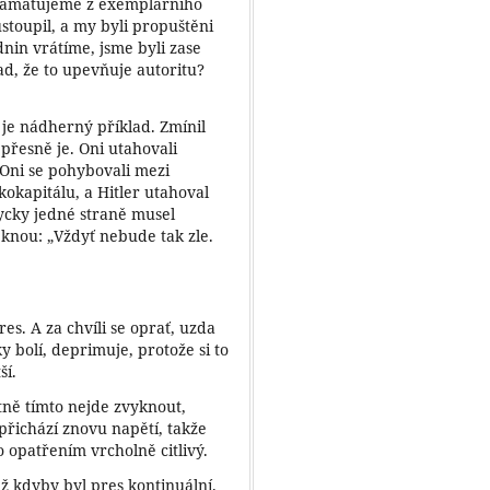
i pamatujeme z exemplárního
stoupil, a my byli propuštěni
dnin vrátíme, jsme byli zase
d, že to upevňuje autoritu?
a, je nádherný příklad. Zmínil
 přesně je. Oni utahovali
. Oni se pohybovali mezi
okapitálu, a Hitler utahoval
dycky jedné straně musel
řeknou: „Vždyť nebude tak zle.
s. A za chvíli se oprať, uzda
ky bolí, deprimuje, protože si to
ší.
astně tímto nejde zvyknout,
 přichází znovu napětí, takže
o opatřením vrcholně citlivý.
než kdyby byl pres kontinuální.