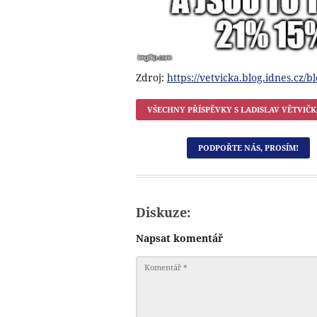
Zdroj:
https://vetvicka.blog.idnes.cz/
VŠECHNY PŘÍSPĚVKY S
LADISLAV VĚTVIČ
PODPOŘTE NÁS, PROSÍM!
Diskuze:
Napsat komentář