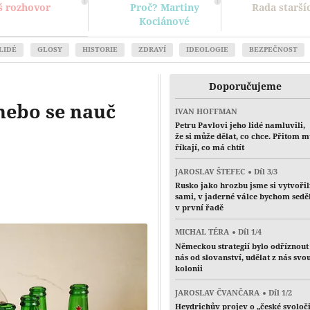
š rozhovor
Proč? Martiny
Rada starší
Kociánové
LIDÉ
GLOSY
HISTORIE
ZDRAVÍ
IDEOLOGIE
BEZPEČNOST
Doporučujeme
nebo se nauč
IVAN HOFFMAN
Petru Pavlovi jeho lidé namluvili,
že si může dělat, co chce. Přitom 
říkají, co má chtít
JAROSLAV ŠTEFEC
Díl 3/3
Rusko jako hrozbu jsme si vytvořil
sami, v jaderné válce bychom sedě
v první řadě
MICHAL TÉRA
Díl 1/4
Německou strategií bylo odříznout
nás od slovanství, udělat z nás svo
kolonii
JAROSLAV ČVANČARA
Díl 1/2
Heydrichův projev o „české svoloč