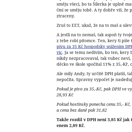
směju všeci, bo ta Šilerka je uplně mar
Oni se směju tobě. A ty dobře viš, že p
ztraceny.
Zruš to EET, ukaž, že na to maš a ulev
A jestli na to nemaš, tak aspoň ty tvo
z tebe robi pitomce. Ten, kery ti piše 
pivu za 35 Kč hospodsky sniženim DPH
vic
. Ja se temu nedivim, bo ten, kery 
nikdy nezpracovaval, tak vubec nevi, 
děcko ve škole spočital 11% z 35,-Kř, c
Ale mily Andy, ty určitě DPH platiš, ta
nepočita. Spravny vypočet je nasleduji
Pokud je pivo za 35,-Kč, pak DPH ve vy
28,93 Kč
Pokud hostinsky ponecha cenu 35,- Kč,
a cena bez daně pak 31,82
Takže rozdil v DPH neni 3,85 Kč jak t
enem 2,89 Kč.