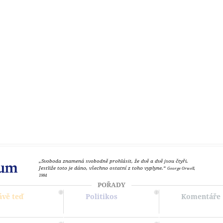
„Svoboda znamená svobodně prohlásit, že dvě a dvě jsou čtyři.
Jestliže toto je dáno, všechno ostatní z toho vyplyne.“
George Orwell,
1984
POŘADY
ávě teď
Politikos
Komentáře