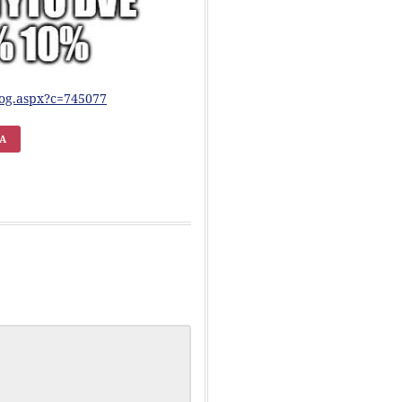
blog.aspx?c=745077
KA