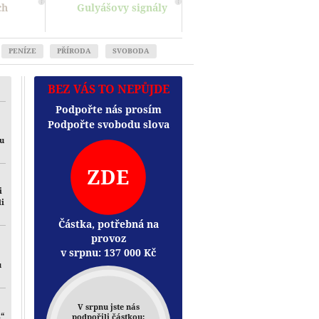
ch
Gulyášovy signály
PENÍZE
PŘÍRODA
SVOBODA
BEZ VÁS TO NEPŮJDE
Podpořte nás prosím
Podpořte svobodu slova
mu
ZDE
i
li
Částka, potřebná na
provoz
v srpnu:
137 000
Kč
u
V srpnu jste nás
i“
podpořili částkou: