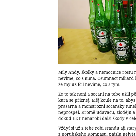
Mily Andy, školky a nemocnice rostu 
nevime, co s nima. Osumnact miliard k
že my už fčil nevime, co s tym.
Že to tak neni a socani na tebe ušili 
kura se přiznej. Měj koule na to, abys
prasarna a monstrozni socansky tune
neprospěl. Kromě udavaču, zloděju a 
dokud EET nenarobi dalši škody v cele
Vždyť si už z tebe robi srandu aji sta
z porubskeho Kompasu, pajzlu největš