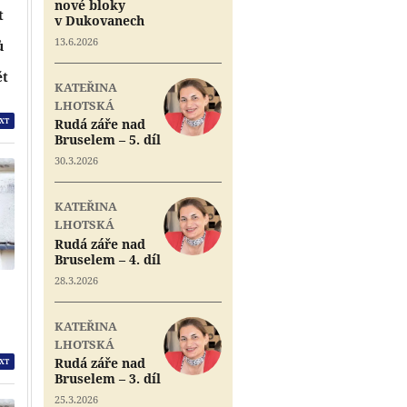
nové bloky
t
v Dukovanech
13.6.2026
ů
e
ět
KATEŘINA
LHOTSKÁ
XT
Rudá záře nad
Bruselem – 5. díl
30.3.2026
KATEŘINA
LHOTSKÁ
Rudá záře nad
Bruselem – 4. díl
28.3.2026
KATEŘINA
LHOTSKÁ
Rudá záře nad
XT
Bruselem – 3. díl
25.3.2026