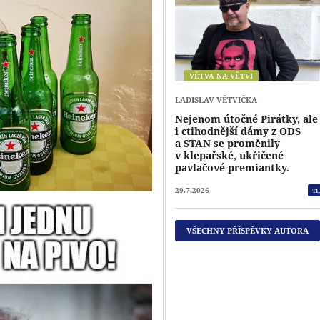
VĚTVA NA VĚTVI
LADISLAV VĚTVIČKA
Nejenom útočné Pirátky, ale
i ctihodnější dámy z ODS
a STAN se proměnily
v klepařské, ukřičené
pavlačové premiantky.
29.7.2026
TE
VŠECHNY PŘÍSPĚVKY AUTORA