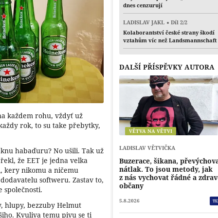
dnes cenzurují
LADISLAV JAKL
Díl 2/2
Kolaborantství české strany škodí
vztahům víc než Landsmannschaft
DALŠÍ PŘÍSPĚVKY AUTORA
na každem rohu, vždyť už
aždy rok, to su take přebytky,
VĚTVA NA VĚTVI
LADISLAV VĚTVIČKA
pěknu habaďuru? No ušili. Tak už
 řekl, že EET je jedna velka
Buzerace, šikana, převýchov
nátlak. To jsou metody, jak
l, kery nikomu a ničemu
z nás vychovat řádné a zdra
dodavatelu softweru. Zastav to,
občany
 společnosti.
5.8.2026
TE
ry, hlupy, bezzuby Helmut
iho. Kvuliva temu pivu se ti