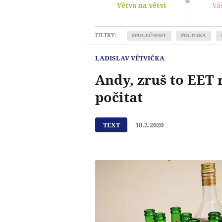
Větva na větvi
Vá
FILTRY:
SPOLEČNOST
POLITIKA
LADISLAV VĚTVIČKA
Andy, zruš to EET 
počitat
TEXT
10.2.2020