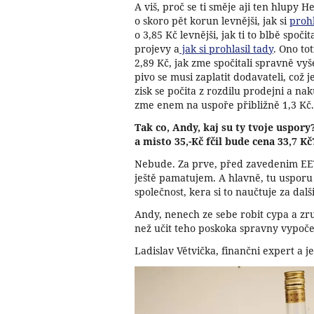
A viš, proč se ti směje aji ten hlupy
o skoro pět korun levnějši, jak si
prohl
o 3,85 Kč levnějši, jak ti to blbě spočit
projevy a
jak si prohlasil tady
. Ono to
2,89 Kč, jak zme spočitali spravně vyš
pivo se musi zaplatit dodavateli, což 
zisk se počita z rozdilu prodejni a nak
zme enem na uspoře přibližně 1,3 Kč.
Tak co, Andy, kaj su ty tvoje uspory?
a misto 35,-Kč fčil bude cena 33,7 Kč
Nebude. Za prve, před zavedenim EET t
ještě pamatujem. A hlavně, tu usporu
společnost, kera si to naučtuje za dal
Andy, nenech ze sebe robit cypa a zru
než učit teho poskoka spravny vypoč
Ladislav Větvička, finančni expert a