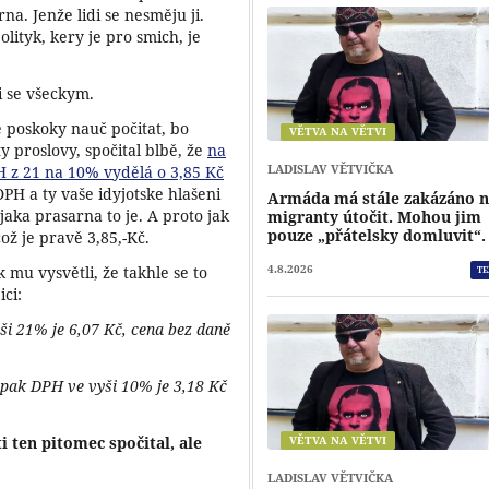
na. Jenže lidi se nesměju ji.
olityk, kery je pro smich, je
i se všeckym.
je poskoky nauč počitat, bo
VĚTVA NA VĚTVI
ty proslovy, spočital blbě, že
na
LADISLAV VĚTVIČKA
 z 21 na 10% vydělá o 3,85 Kč
DPH a ty vaše idyjotske hlašeni
Armáda má stále zakázáno 
jaka prasarna to je. A proto jak
migranty útočit. Mohou jim
pouze „přátelsky domluvit“.
ož je pravě 3,85,-Kč.
k mu vysvětli, že takhle se to
4.8.2026
TE
ci:
ši 21% je 6,07 Kč, cena bez daně
 pak DPH ve vyši 10% je 3,18 Kč
i ten pitomec spočital, ale
VĚTVA NA VĚTVI
LADISLAV VĚTVIČKA