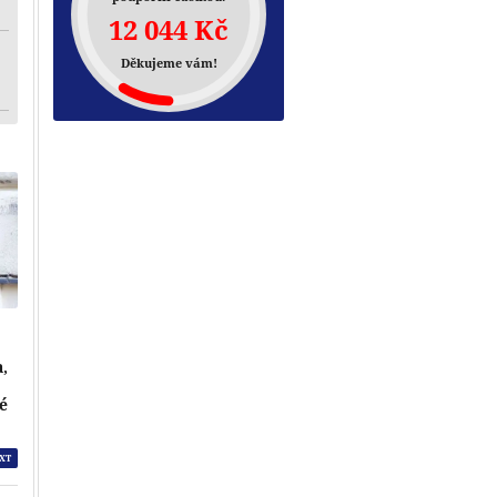
12 044 Kč
Děkujeme vám!
a,
vé
XT