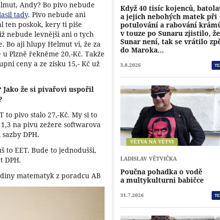
 Helmut, Andy? Bo pivo nebude
Když 40 tisíc kojenců, batola
asil tady
. Pivo nebude ani
a jejich nebohých matek při
al ten poskok, kery ti piše
potulování a rabování krám
v touze po Sunaru zjistilo, ž
tiž nebude levnějši ani o tych
Sunar není, tak se vrátilo zp
e. Bo aji hlupy Helmut vi, že za
do Maroka…
je u Plzně řekněme 20,-Kč. Takže
upni ceny a ze zisku 15,- Kč už
3.8.2026
TE
 Jako že si pivařovi uspořil
?
o pivo stalo 27,-Kč. My si to
 1,3 na pivu zežere softwarova
ši sazby DPH.
VĚTVA NA VĚTVI
š to EET. Bude to jednodušši,
LADISLAV VĚTVIČKA
et DPH.
Poučna pohadka o vodě
 jediny matematyk z poradcu AB
a multykulturni babičce
31.7.2026
TE