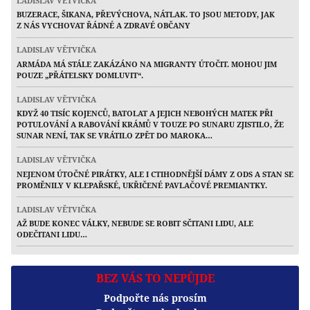
LADISLAV VĚTVIČKA
BUZERACE, ŠIKANA, PŘEVÝCHOVA, NÁTLAK. TO JSOU METODY, JAK
Z NÁS VYCHOVAT ŘÁDNÉ A ZDRAVÉ OBČANY
LADISLAV VĚTVIČKA
ARMÁDA MÁ STÁLE ZAKÁZÁNO NA MIGRANTY ÚTOČIT. MOHOU JIM
POUZE „PŘÁTELSKY DOMLUVIT“.
LADISLAV VĚTVIČKA
KDYŽ 40 TISÍC KOJENCŮ, BATOLAT A JEJICH NEBOHÝCH MATEK PŘI
POTULOVÁNÍ A RABOVÁNÍ KRÁMŮ V TOUZE PO SUNARU ZJISTILO, ŽE
SUNAR NENÍ, TAK SE VRÁTILO ZPĚT DO MAROKA…
LADISLAV VĚTVIČKA
NEJENOM ÚTOČNÉ PIRÁTKY, ALE I CTIHODNĚJŠÍ DÁMY Z ODS A STAN SE
PROMĚNILY V KLEPAŘSKÉ, UKŘIČENÉ PAVLAČOVÉ PREMIANTKY.
LADISLAV VĚTVIČKA
AŽ BUDE KONEC VÁLKY, NEBUDE SE ROBIT SČITANI LIDU, ALE
ODEČITANI LIDU…
BEZ VÁS TO NEPŮJDE
Podpořte nás prosím