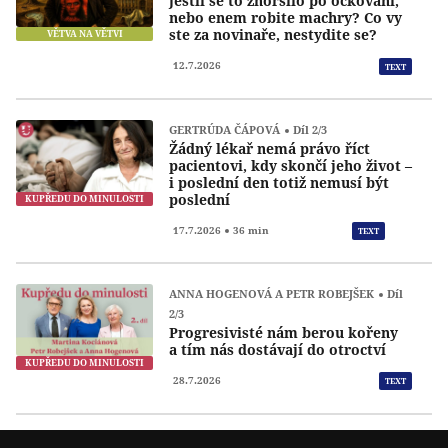
jestli se to zhoršilo po očkovani,
nebo enem robite machry? Co vy
ste za novinaře, nestydite se?
VĚTVA NA VĚTVI
12.7.2026
TEXT
GERTRÚDA ČÁPOVÁ
Díl 2/3
Žádný lékař nemá právo říct
pacientovi, kdy skončí jeho život –
i poslední den totiž nemusí být
poslední
KUPŘEDU DO MINULOSTI
Přeh
17.7.2026
36 min
TEXT
ANNA HOGENOVÁ A PETR ROBEJŠEK
Díl
2/3
Progresivisté nám berou kořeny
a tím nás dostávají do otroctví
KUPŘEDU DO MINULOSTI
28.7.2026
TEXT