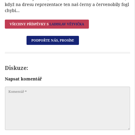
když na dresu reprezentace ten naš černy a červenobily fogl
chybi…
VŠECHNY PŘÍSPĚVKY S
LADISLAV VĚTVIČKA
PODPOŘTE NÁS, PROSÍM!
Diskuze:
Napsat komentář