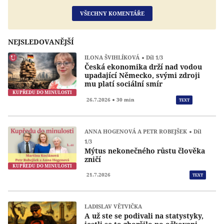
VŠECHNY KOMENTÁŘE
NEJSLEDOVANĚJŠÍ
ILONA ŠVIHLÍKOVÁ
Díl 1/3
Česká ekonomika drží nad vodou
upadající Německo, svými zdroji
mu platí sociální smír
KUPŘEDU DO MINULOSTI
Přeh
26.7.2026
30 min
TEXT
ANNA HOGENOVÁ A PETR ROBEJŠEK
Díl
1/3
Mýtus nekonečného růstu člověka
zničí
KUPŘEDU DO MINULOSTI
21.7.2026
TEXT
LADISLAV VĚTVIČKA
A už ste se podivali na statystyky,