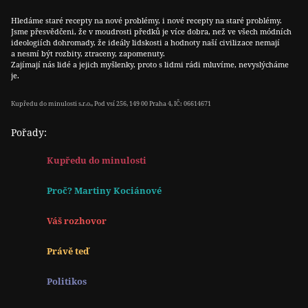
Hledáme staré recepty na nové problémy, i nové recepty na staré problémy.
Jsme přesvědčeni, že v moudrosti předků je více dobra, než ve všech módních
ideologiích dohromady, že ideály lidskosti a hodnoty naší civilizace nemají
a nesmí být rozbity, ztraceny, zapomenuty.
Zajímají nás lidé a jejich myšlenky, proto s lidmi rádi mluvíme, nevyslýcháme
je.
Kupředu do minulosti s.r.o., Pod vsí 256, 149 00 Praha 4, IČ: 06614671
Pořady:
Kupředu do minulosti
Proč? Martiny Kociánové
Váš rozhovor
Právě teď
Politikos