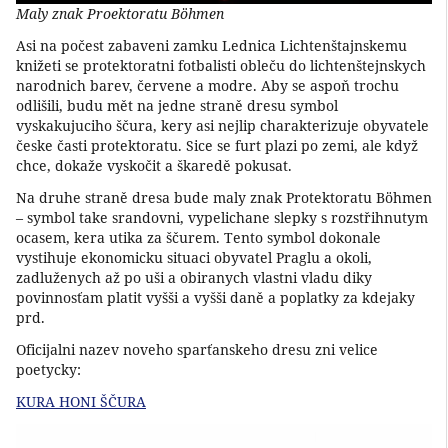
Maly znak Proektoratu Böhmen
Asi na počest zabaveni zamku Lednica Lichtenštajnskemu
knižeti se protektoratni fotbalisti obleču do lichtenštejnskych
narodnich barev, červene a modre. Aby se aspoň trochu
odlišili, budu mět na jedne straně dresu symbol
vyskakujuciho ščura, kery asi nejlip charakterizuje obyvatele
česke časti protektoratu. Sice se furt plazi po zemi, ale když
chce, dokaže vyskočit a škaredě pokusat.
Na druhe straně dresa bude maly znak Protektoratu Böhmen
– symbol take srandovni, vypelichane slepky s rozstřihnutym
ocasem, kera utika za ščurem. Tento symbol dokonale
vystihuje ekonomicku situaci obyvatel Praglu a okoli,
zadluženych až po uši a obiranych vlastni vladu diky
povinnosťam platit vyšši a vyšši daně a poplatky za kdejaky
prd.
Oficijalni nazev noveho sparťanskeho dresu zni velice
poetycky:
KURA HONI ŠČURA