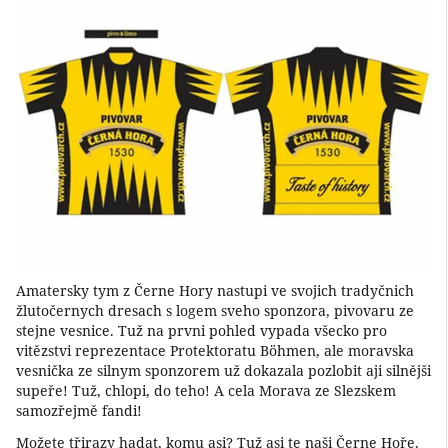
Amatersky tym z Černe Hory nastupi ve svojich tradyčnich
žlutočernych dresach s logem sveho sponzora, pivovaru ze
stejne vesnice. Tuž na prvni pohled vypada všecko pro
vitězstvi reprezentace Protektoratu Böhmen, ale moravska
vesnička ze silnym sponzorem už dokazala pozlobit aji silnějši
supeře! Tuž, chlopi, do teho! A cela Morava ze Slezskem
samozřejmě fandi!
Možete třirazy hadat, komu asi? Tuž asi te naši Černe Hoře,