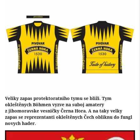
Veliky zapas protektoratniho tymu se bliži. Tym
okleštěnych Böhmen vyzve na suboj amatery
z jihomoravske vesničky Černa Hora. A na taky velky
zapas se reprezentanti okleštěnych Čech obliknu do fungl
novych hader.