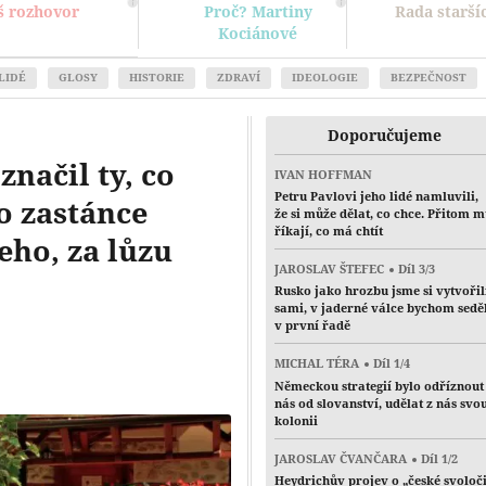
š rozhovor
Proč? Martiny
Rada starší
Kociánové
LIDÉ
GLOSY
HISTORIE
ZDRAVÍ
IDEOLOGIE
BEZPEČNOST
Doporučujeme
načil ty, co
IVAN HOFFMAN
Petru Pavlovi jeho lidé namluvili,
o zastánce
že si může dělat, co chce. Přitom 
říkají, co má chtít
eho, za lůzu
JAROSLAV ŠTEFEC
Díl 3/3
Rusko jako hrozbu jsme si vytvořil
sami, v jaderné válce bychom sedě
v první řadě
MICHAL TÉRA
Díl 1/4
Německou strategií bylo odříznout
nás od slovanství, udělat z nás svo
kolonii
JAROSLAV ČVANČARA
Díl 1/2
Heydrichův projev o „české svoloč