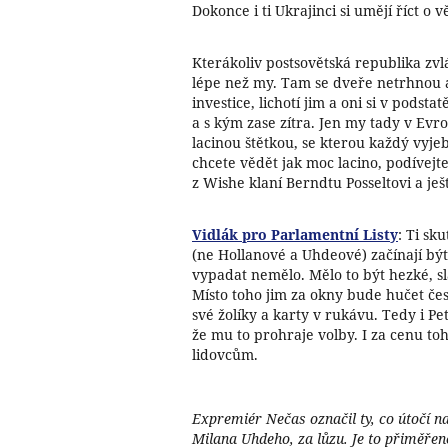
Dokonce i ti Ukrajinci si umějí říct o v
Kterákoliv postsovětská republika zvl
lépe než my. Tam se dveře netrhnou a
investice, lichotí jim a oni si v podst
a s kým zase zítra. Jen my tady v Evro
lacinou štětkou, se kterou každý vyjeb
chcete vědět jak moc lacino, podívejte
z Wishe klaní Berndtu Posseltovi a ješt
Vidlák pro Parlamentní Listy
: Ti sk
(ne Hollanové a Uhdeové) začínají být
vypadat nemělo. Mělo to být hezké, sl
Místo toho jim za okny bude hučet čes
své žolíky a karty v rukávu. Tedy i Pe
že mu to prohraje volby. I za cenu toh
lidovcům.
Expremiér Nečas označil ty, co útočí n
Milana Uhdeho, za lůzu. Je to přiměřen