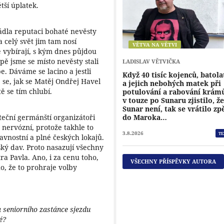
ětší úplatek.
ádla reputaci bohaté nevěsty
 celý svět jim tam nosí
VĚTVA NA VĚTVI
atě vybírají, s kým dnes půjdou
pě jsme se místo nevěsty stali
LADISLAV VĚTVIČKA
e. Dáváme se lacino a jestli
Když 40 tisíc kojenců, batola
 se, jak se Matěj Ondřej Havel
a jejich nebohých matek při
ě se tím chlubí.
potulování a rabování krám
v touze po Sunaru zjistilo, ž
Sunar není, tak se vrátilo zp
uteční germánští organizátoři
do Maroka…
 nervózní, protože takhle to
3.8.2026
TE
avnostní a plné českých lokajů.
ký dav. Proto nasazují všechny
tra Pavla. Ano, i za cenu toho,
VŠECHNY PŘÍSPĚVKY AUTORA
o, že to prohraje volby
a seniorního zastánce sjezdu
é?