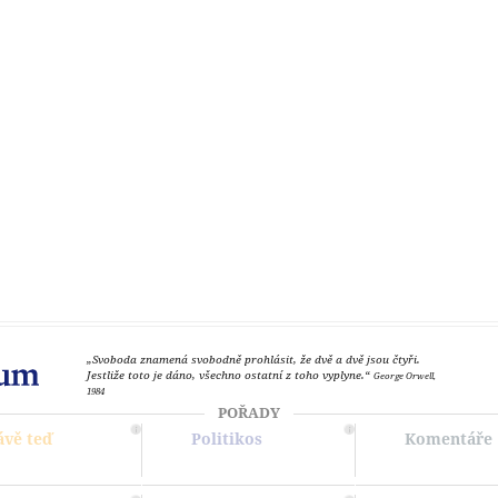
„Svoboda znamená svobodně prohlásit, že dvě a dvě jsou čtyři.
Jestliže toto je dáno, všechno ostatní z toho vyplyne.“
George Orwell,
1984
POŘADY
ávě teď
Politikos
Komentáře