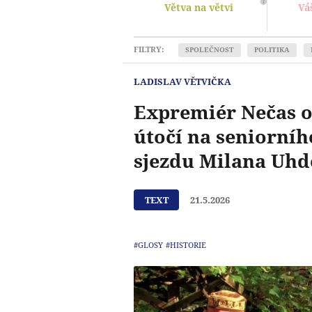
Větva na větvi
Vá
FILTRY:
SPOLEČNOST
POLITIKA
LADISLAV VĚTVIČKA
Expremiér Nečas oz
útočí na seniorníh
sjezdu Milana Uhd
TEXT
21.5.2026
#GLOSY
#HISTORIE