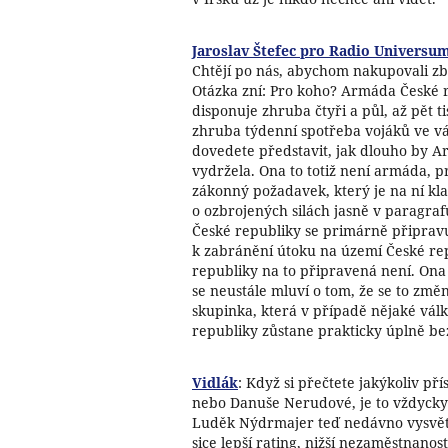
Jaroslav Štefec pro Radio Universum
Chtějí po nás, abychom nakupovali zb
Otázka zní: Pro koho? Armáda České
disponuje zhruba čtyři a půl, až pět t
zhruba týdenní spotřeba vojáků ve vál
dovedete představit, jak dlouho by 
vydržela. Ona to totiž není armáda, p
zákonný požadavek, který je na ní kl
o ozbrojených silách jasně v paragraf
České republiky se primárně připravu
k zabránění útoku na území České re
republiky na to připravená není. Ona 
se neustále mluví o tom, že se to změn
skupinka, která v případě nějaké vál
republiky zůstane prakticky úplně b
Vidlák
: Když si přečtete jakýkoliv 
nebo Danuše Nerudové, je to vždycky 
Luděk Nýdrmajer teď nedávno vysvětl
sice lepší rating, nižší nezaměstnanos