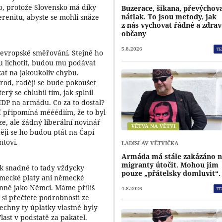
o, protože Slovensko má díky
Buzerace, šikana, převýchov
nátlak. To jsou metody, jak
renitu, abyste se mohli snáze
z nás vychovat řádné a zdra
občany
5.8.2026
TE
oevropské směřování. Stejně ho
 lichotit, budou mu podávat
kat na jakoukoliv chybu.
árod, raději se bude pokoušet
rý se chlubil tím, jak splnil
P na armádu. Co za to dostal?
 připomíná mééédiím, že to byl
e, ale žádný liberální novinář
VĚTVA NA VĚTVI
ěji se ho budou ptát na Čapí
ntovi.
LADISLAV VĚTVIČKA
Armáda má stále zakázáno 
migranty útočit. Mohou jim
k snadné to tady vždycky
pouze „přátelsky domluvit“.
mecké platy ani německé
nně jako Němci. Máme příliš
4.8.2026
TE
 si přečtete podrobnosti ze
všechny ty úplatky vlastně byly
last v podstatě za pakatel.