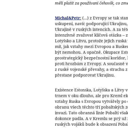
měli platit za použivani čehosik, co zme
Michal&Petr:
(…) z Evropy se tak sta
uskupení, navíc podporující Ukrajinu,
Ukrajině v ruských intencích. A za té
intenzivně zvažovat klíčová otázka – 
Lotyšsko a Litvu, protože jejich rus
mít, jak vztahy mezi Evropou a Ruskem
být nemohou. A opačně. Okupace Eston
geostrategický bezpečnostní koridor, 
proti hrozbám z Evropy. A současně 
z ruské vojenské převahy, a strachu z
přestane podporovat Ukrajinu.
Existence Estonska, Lotyšska a Litvy
trnem v oku dlouho, ale pro Kreml 
vztahy Ruska s Evropou vytvářely po c
obranu všech těchto tří pobaltských z
invazi. Tato obranná linie Pobaltí vš
dokonce padla. A v Kremlu se prý už z
ruských vojáků bude k obsazení Pobal