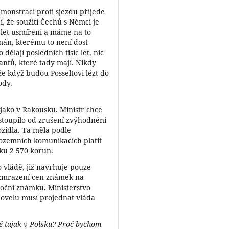
monstraci proti sjezdu přijede
dí, že soužití Čechů s Němci je
 let usmířeni a máme na to
mán, kterému to není dost
dělají posledních tisíc let, nic
antů, které tady mají. Nikdy
 že když budou Posseltovi lézt do
ody.
 jako v Rakousku. Ministr chce
stoupilo od zrušení zvýhodnění
zidla. Ta měla podle
ozemních komunikacích platit
mku 2 570 korun.
o vládě, již navrhuje pouze
 zmrazení cen známek na
 roční známku. Ministerstvo
Novelu musí projednat vláda
ně tajak v Polsku? Proč bychom