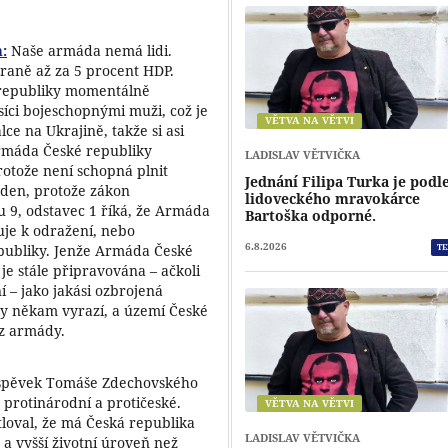
:
Naše armáda nemá lidi.
raně až za 5 procent HDP.
 republiky momentálně
isíci bojeschopnými muži, což je
VĚTVA NA VĚTVI
ce na Ukrajině, takže si asi
Armáda České republiky
LADISLAV VĚTVIČKA
rotože není schopná plnit
Jednání Filipa Turka je podl
aden, protože zákon
lidoveckého mravokárce
u 9, odstavec 1 říká, že Armáda
Bartoška odporné.
je k odražení, nebo
6.8.2026
publiky. Jenže Armáda České
TE
je stále připravována – ačkoli
í – jako jakási ozbrojená
ky někam vyrazí, a území České
ez armády.
příspěvek Tomáše Zdechovského
protinárodní a protičeské.
VĚTVA NA VĚTVI
oval, že má Česká republika
LADISLAV VĚTVIČKA
t a vyšší životní úroveň než