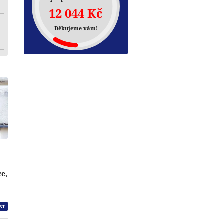
12 044 Kč
Děkujeme vám!
ce,
XT