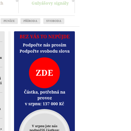
ch
Gulyášovy signály
PENÍZE
PŘÍRODA
SVOBODA
BEZ VÁS TO NEPŮJDE
Podpořte nás prosím
Podpořte svobodu slova
mu
ZDE
i
li
Částka, potřebná na
provoz
v srpnu:
137 000
Kč
u
V srpnu jste nás
i“
podpořili částkou: