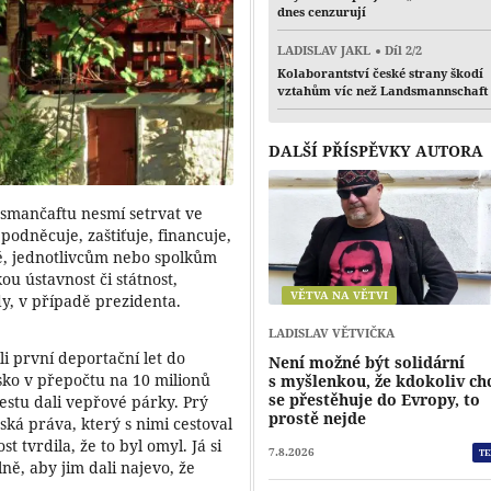
dnes cenzurují
LADISLAV JAKL
Díl 2/2
Kolaborantství české strany škodí
vztahům víc než Landsmannschaft
DALŠÍ PŘÍSPĚVKY AUTORA
dsmančaftu nesmí setrvat ve
podněcuje, zaštiťuje, financuje,
ě, jednotlivcům nebo spolkům
ou ústavnost či státnost,
VĚTVA NA VĚTVI
dy, v případě prezidenta.
LADISLAV VĚTVIČKA
i první deportační let do
Není možné být solidární
sko v přepočtu na 10 milionů
s myšlenkou, že kdokoliv ch
se přestěhuje do Evropy, to
cestu dali vepřové párky. Prý
prostě nejde
dská práva, který s nimi cestoval
 tvrdila, že to byl omyl. Já si
7.8.2026
TE
lně, aby jim dali najevo, že