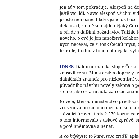
Jen ať v tom pokračuje. Alespoň na de
ještě víc lidí. Navíc alespoň všichni vi
prostě nemožné. I když jsme už třicet
deklaraci, stejně se najde nějaký Ger
a přijde s dalšími požadavky. Takhle to 
nového. Nové je jen množství kolabor
bych nečekal, že si tolik Čechů myslí,
brusele, budou z toho mít nějaké výh
IDNES
: Dálniční známka stojí v Česku
zmrazit cenu. Ministerstvo dopravy u
dálničních známek pro nízkoemisní vo
původního návrhu novely zákona o p
stejně jako ostatní auta za roční zná
Novela, kterou ministerstvo předložil
zrušení valorizačního mechanismu a
stávající úrovni, tedy 2 570 korun za
o tom informovalo v tiskové zprávě. 
a poté Sněmovna a Senát.
A co kdybyste to kurevstvo zrušili upl