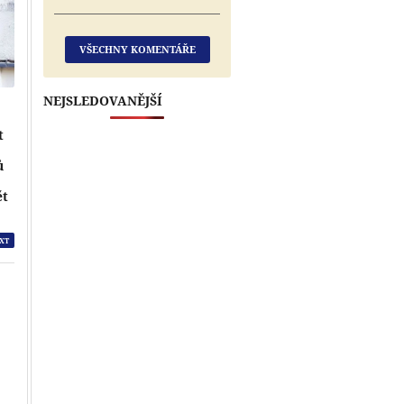
VŠECHNY KOMENTÁŘE
NEJSLEDOVANĚJŠÍ
t
ů
e
ět
XT