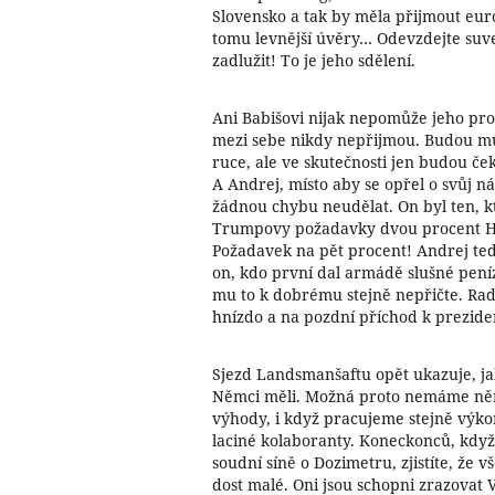
Slovensko a tak by měla přijmout eur
tomu levnější úvěry… Odevzdejte suve
zadlužit! To je jeho sdělení.
Ani Babišovi nijak nepomůže jeho pr
mezi sebe nikdy nepřijmou. Budou mu
ruce, ale ve skutečnosti jen budou če
A Andrej, místo aby se opřel o svůj n
žádnou chybu neudělat. On byl ten, kte
Trumpovy požadavky dvou procent HD
Požadavek na pět procent! Andrej teď
on, kdo první dal armádě slušné peníz
mu to k dobrému stejně nepřičte. Rad
hnízdo a na pozdní příchod k prezide
Sjezd Landsmanšaftu opět ukazuje, ja
Němci měli. Možná proto nemáme ně
výhody, i když pracujeme stejně výko
laciné kolaboranty. Koneckonců, když
soudní síně o Dozimetru, zjistíte, že 
dost malé. Oni jsou schopni zrazovat V