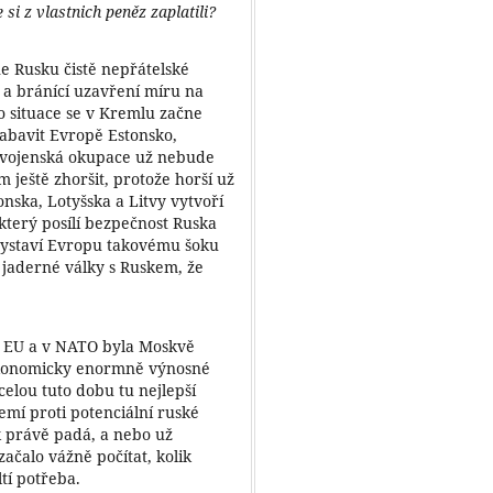
 si z vlastnich peněz zaplatili?
ne Rusku čistě nepřátelské
 a bránící uzavření míru na
to situace se v Kremlu začne
zabavit Evropě Estonsko,
ká vojenská okupace už nebude
 ještě zhoršit, protože horší už
ska, Lotyšska a Litvy vytvoří
který posílí bezpečnost Ruska
vystaví Evropu takovému šoku
 jaderné války s Ruskem, že
 v EU a v NATO byla Moskvě
ekonomicky enormně výnosné
elou tuto dobu tu nejlepší
emí proti potenciální ruské
ak právě padá, a nebo už
ačalo vážně počítat, kolik
tí potřeba.