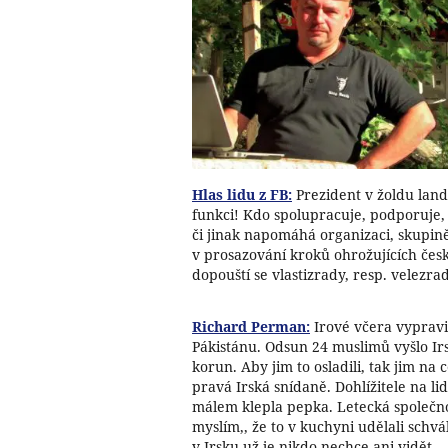
Hlas lidu z FB:
Prezident v žoldu lan
funkci! Kdo spolupracuje, podporuje, 
či jinak napomáhá organizaci, skupin
v prosazování kroků ohrožujících česk
dopouští se vlastizrady, resp. velezra
Richard Perman:
Irové včera vypravil
Pákistánu. Odsun 24 muslimů vyšlo Ir
korun. Aby jim to osladili, tak jim na 
pravá Irská snídaně. Dohlížitele na li
málem klepla pepka. Letecká společnost
myslím,, že to v kuchyni udělali schvá
v Irsku už je nikdo nechce ani vidět.