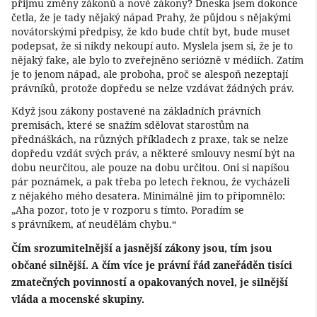
přijmu změny zákonů a nové zákony? Dneska jsem dokonce
četla, že je tady nějaký nápad Prahy, že půjdou s nějakými
novátorskými předpisy, že kdo bude chtít byt, bude muset
podepsat, že si nikdy nekoupí auto. Myslela jsem si, že je to
nějaký fake, ale bylo to zveřejněno seriózně v médiích. Zatím
je to jenom nápad, ale proboha, proč se alespoň nezeptají
právníků, protože dopředu se nelze vzdávat žádných práv.
Když jsou zákony postavené na základních právních
premisách, které se snažím sdělovat starostům na
přednáškách, na různých příkladech z praxe, tak se nelze
dopředu vzdát svých práv, a některé smlouvy nesmí být na
dobu neurčitou, ale pouze na dobu určitou. Oni si napíšou
pár poznámek, a pak třeba po letech řeknou, že vycházeli
z nějakého mého desatera. Minimálně jim to připomnělo:
„Aha pozor, toto je v rozporu s tímto. Poradím se
s právníkem, ať neudělám chybu.“
Čím srozumitelnější a jasnější zákony jsou, tím jsou
občané silnější. A čím více je právní řád zaneřáděn tisíci
zmatečných povinností a opakovaných novel, je silnější
vláda a mocenské skupiny.