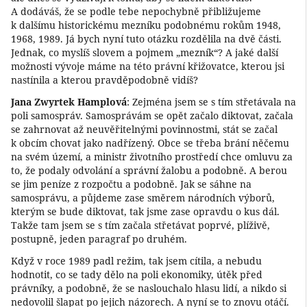
A dodáváš, že se podle tebe nepochybně přibližujeme
k dalšímu historickému mezníku podobnému rokům 1948,
1968, 1989. Já bych nyní tuto otázku rozdělila na dvě části.
Jednak, co myslíš slovem a pojmem „mezník“? A jaké další
možnosti vývoje máme na této právní křižovatce, kterou jsi
nastínila a kterou pravděpodobně vidíš?
Jana Zwyrtek Hamplová
: Zejména jsem se s tím střetávala na
poli samospráv. Samosprávám se opět začalo diktovat, začala
se zahrnovat až neuvěřitelnými povinnostmi, stát se začal
k obcím chovat jako nadřízený. Obce se třeba brání něčemu
na svém území, a ministr životního prostředí chce omluvu za
to, že podaly odvolání a správní žalobu a podobně. A berou
se jim peníze z rozpočtu a podobně. Jak se sáhne na
samosprávu, a půjdeme zase směrem národních výborů,
kterým se bude diktovat, tak jsme zase opravdu o kus dál.
Takže tam jsem se s tím začala střetávat poprvé, plíživě,
postupně, jeden paragraf po druhém.
Když v roce 1989 padl režim, tak jsem cítila, a nebudu
hodnotit, co se tady dělo na poli ekonomiky, útěk před
právníky, a podobně, že se naslouchalo hlasu lidí, a nikdo si
nedovolil šlapat po jejich názorech. A nyní se to znovu otáčí.