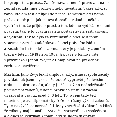
ho propustit z práce… Zaměstnavatel nemá právo ani na to
zeptat se, zda jsme pozitivní nebo negativní. Takže když si
ráno udělám test a půjdu do práce, zaměstnavatel nemá
právo se mě ptát, jak mi test dopadl… Pokud je někdo
vydírán tím, že přijde o práci, a ten, kdo ho vydírá, se ohání
právem, tak je to právní systém postavený na zastrašování
a vydírání. Tak to bylo za komunistů a opět se k tomu
vracíme.“ Zazněla také slova o konci právního řádu
a zásadním historickém zlomu, který je podobný zlomům
třeba v letech 1948 nebo 1968. A právě v tomto místě
s právničkou Janou Zwyrtek Hamplovou na předchozí
rozhovor navážeme.
Martina
: Jano Zwyrtek Hamplová, když jsme si spolu začaly
povídat, tak jsem myslela, že budeš vyprávět především
o situaci kolem covidu, ale ty jsi říkala, že o nedodržování,
porušování zákonů, o konci právního státu, jsi začala
uvažovat a psát už před 5, 6 lety. To, o čem tady teď
mluvíme, je asi, diplomaticky řečeno, různý výklad zákonů.
Ty to nazýváš jednoznačněji, tedy zneužívání zákonů, a říkáš,
že zákony mají pomáhat vytvářet spravedlivou společnost,
ale dnes se využívají k tomu, aby se lidem diktovalo.