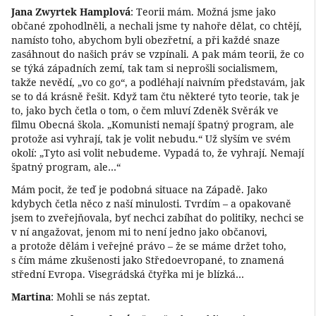
Jana Zwyrtek Hamplová
: Teorii mám. Možná jsme jako
občané zpohodlněli, a nechali jsme ty nahoře dělat, co chtějí,
namísto toho, abychom byli obezřetní, a při každé snaze
zasáhnout do našich práv se vzpínali. A pak mám teorii, že co
se týká západních zemí, tak tam si neprošli socialismem,
takže nevědí, „vo co go“, a podléhají naivním představám, jak
se to dá krásně řešit. Když tam čtu některé tyto teorie, tak je
to, jako bych četla o tom, o čem mluví Zdeněk Svěrák ve
filmu Obecná škola. „Komunisti nemají špatný program, ale
protože asi vyhrají, tak je volit nebudu.“ Už slyším ve svém
okolí: „Tyto asi volit nebudeme. Vypadá to, že vyhrají. Nemají
špatný program, ale…“
Mám pocit, že teď je podobná situace na Západě. Jako
kdybych četla něco z naší minulosti. Tvrdím – a opakovaně
jsem to zveřejňovala, byť nechci zabíhat do politiky, nechci se
v ní angažovat, jenom mi to není jedno jako občanovi,
a protože dělám i veřejné právo – že se máme držet toho,
s čím máme zkušenosti jako Středoevropané, to znamená
střední Evropa. Visegrádská čtyřka mi je blízká…
Martina
: Mohli se nás zeptat.