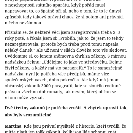
o neschopnosti státního aparátu, když pořád musí
napravovat to, co špatně přijal, nebo o tom, že to je úmysl
způsobit tady takový právní chaos, že si potom ani právníci
ničeho nevšimnou.
Přiznám se, že některé věci jsem zaregistrovala třeba 2–3
roky poté, a říkala jsem si: „Probůh, jak to, že jsem to tehdy
nezaregistrovala, protože bych třeba proti tomu napsala
nějaký článek.“ Ale už není v silách člověka toto vše sledovat.
Uvědomme si, co jenom sněmovna chrlí za zákony. S mírnou
nadsázkou řeknu: „Udělejme to jako ve středověku. Dejme
čtyři zákony, a každý má sto paragrafů.“ To je samozřejmě
nadsázka, nyní je potřeba více předpisů, máme více
společenských vazeb, doba pokročila. Ale když má jenom
občanský zákoník 3000 paragrafů, kde se sloučilo rodinné
právo a všechno dohromady, tak nevím, který občan se
v tom může vyznat.
Dvě třetiny zákonů je potřeba zrušit. A zbytek upravit tak,
aby byly srozumitelné.
Martina
: Kde jsou právní myslitelé z historie, kteří tvrdili, že
může platit jen tolik zákonů, kolik jsou lidé schopni znát