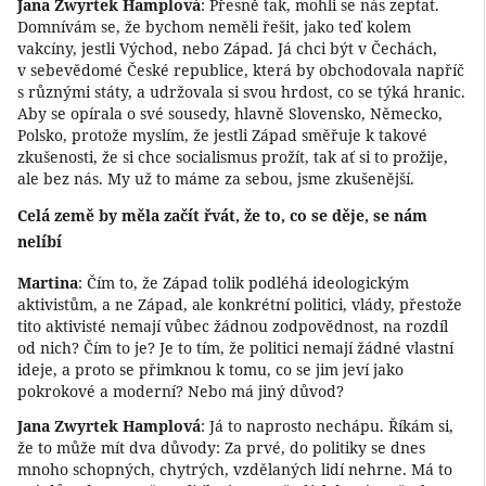
Jana Zwyrtek Hamplová
: Přesně tak, mohli se nás zeptat.
Domnívám se, že bychom neměli řešit, jako teď kolem
vakcíny, jestli Východ, nebo Západ. Já chci být v Čechách,
v sebevědomé České republice, která by obchodovala napříč
s různými státy, a udržovala si svou hrdost, co se týká hranic.
Aby se opírala o své sousedy, hlavně Slovensko, Německo,
Polsko, protože myslím, že jestli Západ směřuje k takové
zkušenosti, že si chce socialismus prožít, tak ať si to prožije,
ale bez nás. My už to máme za sebou, jsme zkušenější.
Celá země by měla začít řvát, že to, co se děje, se nám
nelíbí
Martina
: Čím to, že Západ tolik podléhá ideologickým
aktivistům, a ne Západ, ale konkrétní politici, vlády, přestože
tito aktivisté nemají vůbec žádnou zodpovědnost, na rozdíl
od nich? Čím to je? Je to tím, že politici nemají žádné vlastní
ideje, a proto se přimknou k tomu, co se jim jeví jako
pokrokové a moderní? Nebo má jiný důvod?
Jana Zwyrtek Hamplová
: Já to naprosto nechápu. Říkám si,
že to může mít dva důvody: Za prvé, do politiky se dnes
mnoho schopných, chytrých, vzdělaných lidí nehrne. Má to