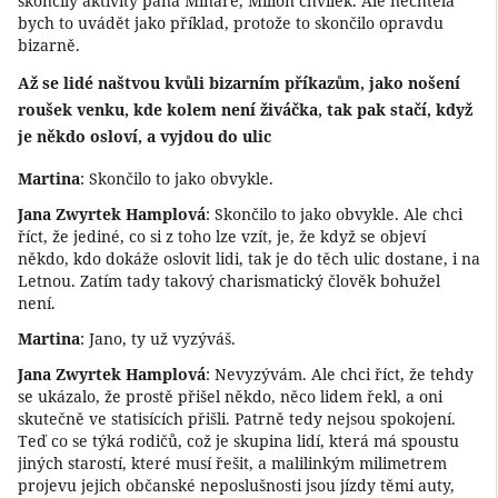
skončily aktivity pana Mináře, Milion chvilek. Ale nechtěla
bych to uvádět jako příklad, protože to skončilo opravdu
bizarně.
Až se lidé naštvou kvůli bizarním příkazům, jako nošení
roušek venku, kde kolem není živáčka, tak pak stačí, když
je někdo osloví, a vyjdou do ulic
Martina
: Skončilo to jako obvykle.
Jana Zwyrtek Hamplová
: Skončilo to jako obvykle. Ale chci
říct, že jediné, co si z toho lze vzít, je, že když se objeví
někdo, kdo dokáže oslovit lidi, tak je do těch ulic dostane, i na
Letnou. Zatím tady takový charismatický člověk bohužel
není.
Martina
: Jano, ty už vyzýváš.
Jana Zwyrtek Hamplová
: Nevyzývám. Ale chci říct, že tehdy
se ukázalo, že prostě přišel někdo, něco lidem řekl, a oni
skutečně ve statisících přišli. Patrně tedy nejsou spokojení.
Teď co se týká rodičů, což je skupina lidí, která má spoustu
jiných starostí, které musí řešit, a malilinkým milimetrem
projevu jejich občanské neposlušnosti jsou jízdy těmi auty,