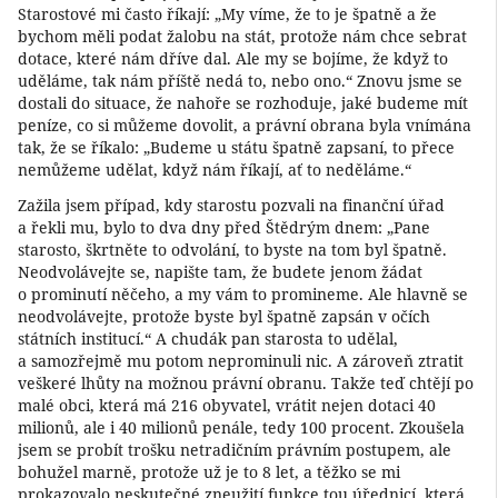
Starostové mi často říkají: „My víme, že to je špatně a že
bychom měli podat žalobu na stát, protože nám chce sebrat
dotace, které nám dříve dal. Ale my se bojíme, že když to
uděláme, tak nám příště nedá to, nebo ono.“ Znovu jsme se
dostali do situace, že nahoře se rozhoduje, jaké budeme mít
peníze, co si můžeme dovolit, a právní obrana byla vnímána
tak, že se říkalo: „Budeme u státu špatně zapsaní, to přece
nemůžeme udělat, když nám říkají, ať to neděláme.“
Zažila jsem případ, kdy starostu pozvali na finanční úřad
a řekli mu, bylo to dva dny před Štědrým dnem: „Pane
starosto, škrtněte to odvolání, to byste na tom byl špatně.
Neodvolávejte se, napište tam, že budete jenom žádat
o prominutí něčeho, a my vám to promineme. Ale hlavně se
neodvolávejte, protože byste byl špatně zapsán v očích
státních institucí.“ A chudák pan starosta to udělal,
a samozřejmě mu potom neprominuli nic. A zároveň ztratit
veškeré lhůty na možnou právní obranu. Takže teď chtějí po
malé obci, která má 216 obyvatel, vrátit nejen dotaci 40
milionů, ale i 40 milionů penále, tedy 100 procent. Zkoušela
jsem se probít trošku netradičním právním postupem, ale
bohužel marně, protože už je to 8 let, a těžko se mi
prokazovalo neskutečné zneužití funkce tou úřednicí, která