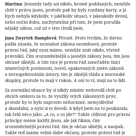
Martina
: Jenomže tady asi nikdo, kromě poddaných, nemůže
chtít v právu jasno, protože pak by byly rozdány karty, a já
bych nebyla kdykoliv, v jakékoliv situaci, v jakoukoliv denní,
nebo noční dobu, nachytatelná při tom, že jsem porušila
nějaký zákon, což už v této chvíli jsem.
Jana Zwyrtek Hamplová
: Přesně. Proto tvrdím, že dávno
padla zásada, že neznalost zákona neomlouvá, protože
právní řád, jaký nyní máme, nemůže znát nikdo, včetně
právníků. Čím srozumitelnější a jasnější zákony jsou, tím jsou
občané silnější. A čím více je právní řád zaneřáděn tisíci
zmatečných povinností, novel, opakovaných změn zákonů
a nerespektováním ústavy, tím je silnější vláda a mocenské
skupiny, protože to mají v rukou. A oni to ví, mají na to lidi.
Za normální situace by si nikdy ministr nedovolil chtít po
obcích omluvu za to, že využily svých zákonných práv,
protože by to bylo naprosto nehorázné, nemyslitelné
a skandální, a nyní si to dovolí. A když jsem na to poukázala,
tak řekl něco jako: „A co, o co jde?“ Takže citlivost pro právní
principy máme každý jinou, ale jak říkám, čím
srozumitelnější právní řád, tím je občan silnější, a naopak.
Takže teď máme velmi slabé občany, protože právní řád je