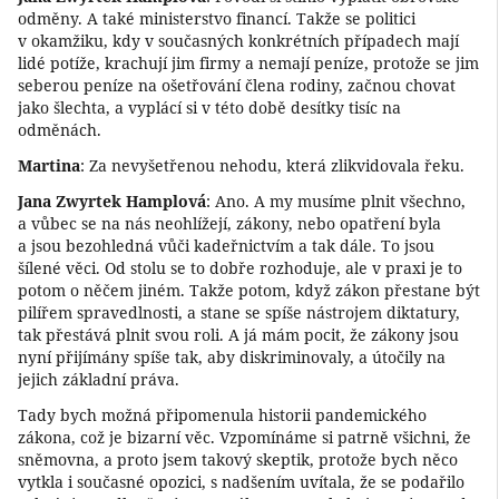
odměny. A také ministerstvo financí. Takže se politici
v okamžiku, kdy v současných konkrétních případech mají
lidé potíže, krachují jim firmy a nemají peníze, protože se jim
seberou peníze na ošetřování člena rodiny, začnou chovat
jako šlechta, a vyplácí si v této době desítky tisíc na
odměnách.
Martina
: Za nevyšetřenou nehodu, která zlikvidovala řeku.
Jana Zwyrtek Hamplová
: Ano. A my musíme plnit všechno,
a vůbec se na nás neohlížejí, zákony, nebo opatření byla
a jsou bezohledná vůči kadeřnictvím a tak dále. To jsou
šílené věci. Od stolu se to dobře rozhoduje, ale v praxi je to
potom o něčem jiném. Takže potom, když zákon přestane být
pilířem spravedlnosti, a stane se spíše nástrojem diktatury,
tak přestává plnit svou roli. A já mám pocit, že zákony jsou
nyní přijímány spíše tak, aby diskriminovaly, a útočily na
jejich základní práva.
Tady bych možná připomenula historii pandemického
zákona, což je bizarní věc. Vzpomínáme si patrně všichni, že
sněmovna, a proto jsem takový skeptik, protože bych něco
vytkla i současné opozici, s nadšením uvítala, že se podařilo