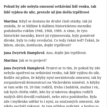
Pokud by zde nebyla omezení setkávání lidí venku, tak
lidé vyjdou do ulic, protože už jim došla trpělivost
Martina
: Když se dostanu ke druhé části otázky, tak jsi
zmínila, že se blížíme k dalšímu historickému mezníku
podobného rokům 1948, 1968, 1989. A víme, že tyto
historické mezníky, které jsi vyjmenovala, byly poměrně
divoké, byly to roky revoluční. Co tedy čekáš teď? Čekáš, že
lidem, obcím, institucím, dojde trpělivost?
Jana Zwyrtek Hamplová
: Ano, dojde jim trpělivost.
Martina
: Jak se to projeví?
Jana Zwyrtek Hamplová
: Projeví se to tím, že pokud by zde
nebyla opatření na setkávání venku, tak lidé vyjdou do ulic.
Rodiče mi píšou, že kdyby nyní neexistovala omezení, tak by
zorganizovali demonstraci na Václavském náměstí. A kdyby
se tam sešlo 10, 20 tisíc rodičů, třeba i babiček, možná i víc,
tak bych chtěla vidět, kdo by si takovou skupinu rodičů
malých dětí dovolil rozhánět, nebo něco podobného. Byla
zde i myšlenka udělat to i nyní, za současných omezení. Ale
nikdo nechtěl riskovat, že tam přijdou policisté, a budou to