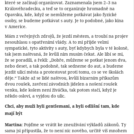
které se začínají organizovat. Zaznamenala jsem 2–3 na
Královéhradecku, a teď se to organizuje hromadně na
Opavsku, kde, když se nemůžeme potkávat jako fyzické
osoby, se budeme potkávat s auty. Je to podobné, jako kina
v Americe.
Mám z veřejných zdrojů, že jezdí městem, a troubí na projev
nesouhlasu s opatřeními vlády. A to mi přijde velmi
sympatické, tyto aktivity s auty, byť kdybych byla v té koloně,
tak jsem naštvaná, že kvůli nim musím čekat. Ale líbí se mi,
že se poradili, a řekli: „Dobře, můžeme se potkat jenom dva,
nebo deset, a tak podobně, tak sedneme do aut, a budeme
jezdit ulicí města a protestovat proti tomu, co se ve školách
děje.“ Takže až se lidé naštvou, kvůli bizarním příkazům
dvou roušek, zavření závodních jídelen a nošení roušek
venku, kde kolem není živáčka, tak potom stačí, když je
někdo osloví, a vyjdou do ulic.
Chci, aby muži byli gentlemani, a byli odlišní tam, kde
mají být
Martina
: Pojďme se vrátit ke zneužívání výkladů zákonů. Ty
sama jsi připustila, že to není nic nového, určitě víš mnohem