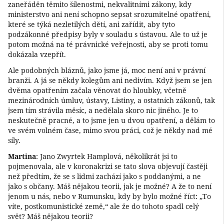
zaneřáděn těmito šílenostmi, nekvalitními zákony, kdy
ministerstvo ani není schopno sepsat srozumitelné opatření,
které se týká nezletilých dětí, ani zařídit, aby tyto
podzákonné předpisy byly v souladu s ústavou. Ale to už je
potom možná na té právnické veřejnosti, aby se proti tomu
dokázala vzepřít.
Ale podobných bláznů, jako jsme já, moc není ani v právní
branži. A já se někdy kolegům ani nedivím. Když jsem se jen
dvěma opatřením začala věnovat do hloubky, včetně
mezinárodních úmluv, ústavy, Listiny, a ostatních zákonů, tak
jsem tím strávila měsíc, a nedělala skoro nic jiného. Je to
neskutečně pracné, a to jsme jen u dvou opatření, a dělám to
ve svém volném čase, mimo svou práci, což je někdy nad mé
síly.
Martina
: Jano Zwyrtek Hamplová, několikrát jsi to
pojmenovala, ale v koronakrizi se tato slova objevují častěji
než předtím, že se s lidmi zachází jako s poddanými, a ne
jako s občany. Máš nějakou teorii, jak je možné? A že to není
jenom u nás, nebo v Rumunsku, kdy by bylo možné říct: „To
víte, postkomunistické země,“ ale že do tohoto spadl celý
svět? Máš nějakou teorii?