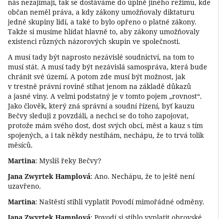
nás nezajímají, tak se dostáváme do úplně jiného režimu, kde
občan neměl práva, a kdy zákony umožňovaly diktaturu
jedné skupiny lidí, a také to bylo opřeno o platné zákony.
Takže si musíme hlídat hlavně to, aby zákony umožňovaly
existenci různých názorových skupin ve společnosti.
A musí tady být naprosto nezávislé soudnictví, na tom to
musí stát. A musí tady být nezávislá samospráva, která bude
chránit své území. A potom zde musí být možnost, jak
v trestně právní rovině stíhat jenom na základě důkazů
a jasné viny. A velmi podstatný je v tomto pojem „rovnost“.
Jako člověk, který zná správní a soudní řízení, byť kauzu
Bečvy sleduji z povzdáli, a nechci se do toho zapojovat,
protože mám svého dost, dost svých obcí, měst a kauz s tím
spojených, a i tak někdy nestíhám, nechápu, že to trvá tolik
měsíců.
Martina
: Myslíš řeky Bečvy?
Jana Zwyrtek Hamplová
: Ano. Nechápu, že to ještě není
uzavřeno.
Martina
: Naštěstí stihli vyplatit Povodí mimořádné odměny.
Jana Zwyrtek Hamplová
: Povodí si stihlo vyplatit obrovské