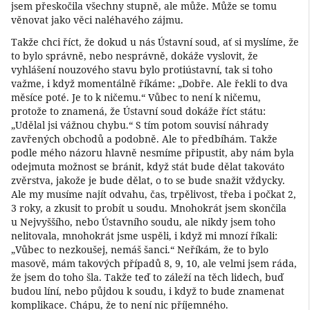
jsem přeskočila všechny stupně, ale může. Může se tomu
věnovat jako věci naléhavého zájmu.
Takže chci říct, že dokud u nás Ústavní soud, ať si myslíme, že
to bylo správně, nebo nesprávně, dokáže vyslovit, že
vyhlášení nouzového stavu bylo protiústavní, tak si toho
važme, i když momentálně říkáme: „Dobře. Ale řekli to dva
měsíce poté. Je to k ničemu.“ Vůbec to není k ničemu,
protože to znamená, že Ústavní soud dokáže říct státu:
„Udělal jsi vážnou chybu.“ S tím potom souvisí náhrady
zavřených obchodů a podobně. Ale to předbíhám. Takže
podle mého názoru hlavně nesmíme připustit, aby nám byla
odejmuta možnost se bránit, když stát bude dělat takováto
zvěrstva, jakože je bude dělat, o to se bude snažit vždycky.
Ale my musíme najít odvahu, čas, trpělivost, třeba i počkat 2,
3 roky, a zkusit to probít u soudu. Mnohokrát jsem skončila
u Nejvyššího, nebo Ústavního soudu, ale nikdy jsem toho
nelitovala, mnohokrát jsme uspěli, i když mi mnozí říkali:
„Vůbec to nezkoušej, nemáš šanci.“ Neříkám, že to bylo
masově, mám takových případů 8, 9, 10, ale velmi jsem ráda,
že jsem do toho šla. Takže teď to záleží na těch lidech, buď
budou líní, nebo půjdou k soudu, i když to bude znamenat
komplikace. Chápu, že to není nic příjemného.