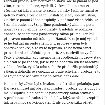
zabránit prodloužení nouzového stavu. Ale hejtmani se pod
vším, co se na ně hrne, vyděsili, že kraje budou muset
všechno zařídit, a tak se to začalo panicky řešit, hejtmani se
sjeli do Prahy, a řešilo se to. Dostali od vlády spoustu slibů,
z nichž se potom žádné nesplnily. V podstatě vláda řekla, že
řešením bude, když se přijme pandemický zákon, a potom
nouzový stav nebude tak důležitý. A udělala se politická
dohoda, že sněmovna pandemický zákon přijme. Ten byl
připraven mnoho měsíců, a pan Hamáček, to je můj výklad,
se ho bál dát na půdu sněmovny, protože v něm byly
obrovské sankce, a že by to neprošlo, že ho nemá šanci
prosadit ani u koaličních partnerů. A v tu chvíli ho vytáhl.
Tedy v okamžiku, kdy sněmovna neprodloužila nouzový stav,
a plácali se po zádech, jak se vládě podařilo udělat naschvál,
vláda nelenila, využila toho s tím, že předložila pandemický
zákon, a dohodla se s opozicí, že bude schválen, protože je to
nezbytné pro ochranu našeho zdraví a tak dále.
Pandemický zákon byl schválen, a teď trošku spekuluju, pan
Hamáček musel mít obrovskou radost, protože do té doby ho
měl v šuplíku, a najednou je pandemický zákon schválen.
A proč musel mít radost? Do té doby, když se někdo vzepřel,
tak nebyl moc sankcionovatelný, ale od okamžiku přijetí