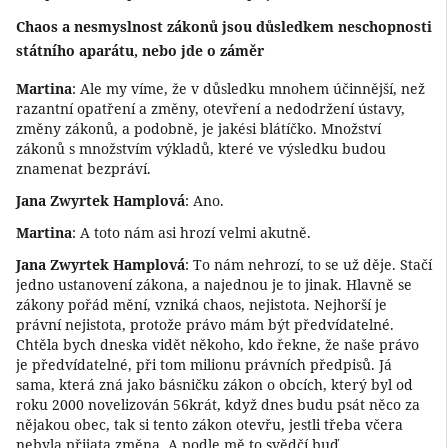
Chaos a nesmyslnost zákonů jsou důsledkem neschopnosti
státního aparátu, nebo jde o záměr
Martina
: Ale my víme, že v důsledku mnohem účinnější, než
razantní opatření a změny, otevření a nedodržení ústavy,
změny zákonů, a podobně, je jakési blátíčko. Množství
zákonů s množstvím výkladů, které ve výsledku budou
znamenat bezpráví.
Jana Zwyrtek Hamplová
: Ano.
Martina
: A toto nám asi hrozí velmi akutně.
Jana Zwyrtek Hamplová
: To nám nehrozí, to se už děje. Stačí
jedno ustanovení zákona, a najednou je to jinak. Hlavně se
zákony pořád mění, vzniká chaos, nejistota. Nejhorší je
právní nejistota, protože právo mám být předvídatelné.
Chtěla bych dneska vidět někoho, kdo řekne, že naše právo
je předvídatelné, při tom milionu právních předpisů. Já
sama, která zná jako básničku zákon o obcích, který byl od
roku 2000 novelizován 56krát, když dnes budu psát něco za
nějakou obec, tak si tento zákon otevřu, jestli třeba včera
nebyla přijata změna. A podle mě to svědčí buď