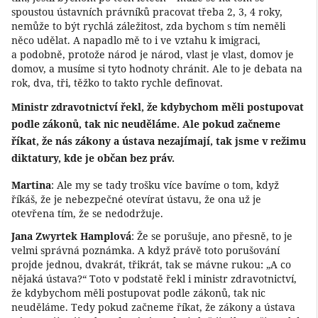
spoustou ústavních právníků pracovat třeba 2, 3, 4 roky,
nemůže to být rychlá záležitost, zda bychom s tím neměli
něco udělat. A napadlo mě to i ve vztahu k imigraci,
a podobně, protože národ je národ, vlast je vlast, domov je
domov, a musíme si tyto hodnoty chránit. Ale to je debata na
rok, dva, tři, těžko to takto rychle definovat.
Ministr zdravotnictví řekl, že kdybychom měli postupovat
podle zákonů, tak nic neuděláme. Ale pokud začneme
říkat, že nás zákony a ústava nezajímají, tak jsme v režimu
diktatury, kde je občan bez práv.
Martina
: Ale my se tady trošku více bavíme o tom, když
říkáš, že je nebezpečné otevírat ústavu, že ona už je
otevřena tím, že se nedodržuje.
Jana Zwyrtek Hamplová
: Že se porušuje, ano přesně, to je
velmi správná poznámka. A když právě toto porušování
projde jednou, dvakrát, třikrát, tak se mávne rukou: „A co
nějaká ústava?“ Toto v podstatě řekl i ministr zdravotnictví,
že kdybychom měli postupovat podle zákonů, tak nic
neuděláme. Tedy pokud začneme říkat, že zákony a ústava