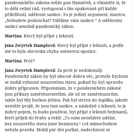
pandemického zákona může pan Hamáček, a všimněte si, že
to dělá velmi rád, vystupoval s tím opakovaně při každé
příležitosti, udělovat sankce. To je jediný argument, mantra:
„Nebudete poslouchat? Udělíme vám sankce.“ A udělování
sankcí umožnil pandemický zákon.
Martina
: Který byl přijat z leknutí.
Jana Zwyrtek Hamplová
: Který byl přijat z leknutí, a podle
mě to byla obrovská chyba sněmovní opozice.
Martina
: Proč?
Jana Zwyrtek Hamplová
: Za prvé je nedokonalý.
Pandemický zákon by byl obecně dobrá věc, protože bychom
se mohli vyhnout nouzovému stavu, pokud by byl opravdu
dobře připraven. Připomínám, že v pandemickém zákoně
jsou příkazy zaměstnavatelům, ale už ne zaměstnancům,
takže byl šitý horkou jehlou. Pak byl strčen do šuplíku, jakože
nemůže projít, že jsou tam sankce, a následně z leknutí, to je
dobrý pojem, to budu používat, byl přijat z leknutí hejtmanů,
kteří přijeli do Prahy a řekli: „To nám nemůžete udělat,
bez nouzového stavu jsme bezmocní,“ což mimochodem
nebyla pravda. Mohli pár dní počkat, nadechnout se