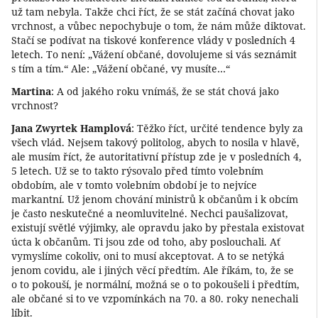
už tam nebyla. Takže chci říct, že se stát začíná chovat jako
vrchnost, a vůbec nepochybuje o tom, že nám může diktovat.
Stačí se podívat na tiskové konference vlády v posledních 4
letech. To není: „Vážení občané, dovolujeme si vás seznámit
s tím a tím.“ Ale: „Vážení občané, vy musíte…“
Martina
: A od jakého roku vnímáš, že se stát chová jako
vrchnost?
Jana Zwyrtek Hamplová
: Těžko říct, určité tendence byly za
všech vlád. Nejsem takový politolog, abych to nosila v hlavě,
ale musím říct, že autoritativní přístup zde je v posledních 4,
5 letech. Už se to takto rýsovalo před tímto volebním
obdobím, ale v tomto volebním období je to nejvíce
markantní. Už jenom chování ministrů k občanům i k obcím
je často neskutečné a neomluvitelné. Nechci paušalizovat,
existují světlé výjimky, ale opravdu jako by přestala existovat
úcta k občanům. Ti jsou zde od toho, aby poslouchali. Ať
vymyslíme cokoliv, oni to musí akceptovat. A to se netýká
jenom covidu, ale i jiných věcí předtím. Ale říkám, to, že se
o to pokouší, je normální, možná se o to pokoušeli i předtím,
ale občané si to ve vzpomínkách na 70. a 80. roky nenechali
líbit.