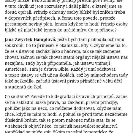
osoby blízké, nebo zmíněný princip presumpce neviny, ale
v tuto chvíli už jsou rozrušeny i další pilíře, o které jsme se
dosud opírali. Princip ochrany osoby blízké byl zničen třeba
v dopravních předpisech. K čemu toto povede, protože
presumpce neviny platí, jenom když se to hodí. Princip osoby
blízké už platí také jenom do určité míry. Co to přinese?
Jana Zwyrtek Hamplová
: Ještě bych tam přihodila ochranu
soukromí. Co to přinese? V okamžiku, kdy si zvykneme na to,
že se s ústavou zachází jako s hadrem, tak se tak začneme
chovat, začnou se tak chovat státní orgány: nějaká ústava nás
nezajímá. Tady bych připomněla, jak ústavu vnímají
Američané. Tam je ústava Bible. Každý ji umí odcitovat,
a text z ústavy se učí už na školách, což by mimochodem tady
také neškodilo, zařadit ústavní právo přiměřeně věku dětí
a studentů do škol.
Co se stane? Povede to k degradaci ústavních principů, začne
se na základní lidská práva, na základní právní principy,
pohlížet jako na něco, co můžeme dodržovat, když se nám
chce, když se nám to hodí. A pokud se proti tomu nezačneme
důsledně bránit, tak se potom nakonec může stát, že se
v zákonech objeví něco, co naruší nezávislost soudnictví.
Například se může stát, říkám to velmi hypoteticky, že