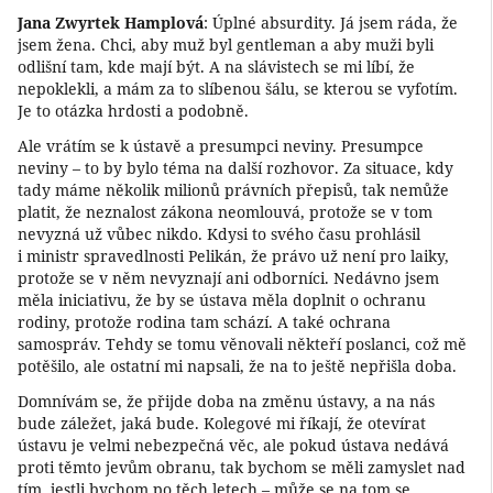
Jana Zwyrtek Hamplová
: Úplné absurdity. Já jsem ráda, že
jsem žena. Chci, aby muž byl gentleman a aby muži byli
odlišní tam, kde mají být. A na slávistech se mi líbí, že
nepoklekli, a mám za to slíbenou šálu, se kterou se vyfotím.
Je to otázka hrdosti a podobně.
Ale vrátím se k ústavě a presumpci neviny. Presumpce
neviny – to by bylo téma na další rozhovor. Za situace, kdy
tady máme několik milionů právních přepisů, tak nemůže
platit, že neznalost zákona neomlouvá, protože se v tom
nevyzná už vůbec nikdo. Kdysi to svého času prohlásil
i ministr spravedlnosti Pelikán, že právo už není pro laiky,
protože se v něm nevyznají ani odborníci. Nedávno jsem
měla iniciativu, že by se ústava měla doplnit o ochranu
rodiny, protože rodina tam schází. A také ochrana
samospráv. Tehdy se tomu věnovali někteří poslanci, což mě
potěšilo, ale ostatní mi napsali, že na to ještě nepřišla doba.
Domnívám se, že přijde doba na změnu ústavy, a na nás
bude záležet, jaká bude. Kolegové mi říkají, že otevírat
ústavu je velmi nebezpečná věc, ale pokud ústava nedává
proti těmto jevům obranu, tak bychom se měli zamyslet nad
tím, jestli bychom po těch letech – může se na tom se