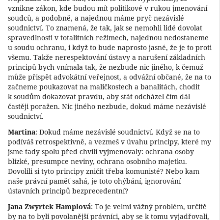
vznikne zákon, kde budou mít politikové v rukou jmenování
soudců, a podobně, a najednou máme pryč nezávislé
soudnictví. To znamená, že tak, jak se nemohli lidé dovolat
spravedlnosti v totalitních režimech, najednou nedostaneme
u soudu ochranu, i když to bude naprosto jasné, že je to proti
všemu. Takže nerespektování ústavy a narušení základních
principů bych vnímala tak, že nezbude nic jiného, k čemuž
může přispět advokátní veřejnost, a odvážní občané, že na to
začneme poukazovat na maličkostech a banalitách, chodit
k soudům dokazovat pravdu, aby stát odcházel čím dál
častěji poražen. Nic jiného nezbude, dokud máme nezávislé
soudnictví.
Martina
: Dokud máme nezávislé soudnictví. Když se na to
podíváš retrospektivně, a vezmeš v úvahu principy, které my
jsme tady spolu před chvílí vyjmenovaly: ochrana osoby
blízké, presumpce neviny, ochrana osobního majetku.
Dovolili si tyto principy zničit třeba komunisté? Nebo kam
naše právní paměť sahá, je toto ohýbání, ignorování
ústavních principů bezprecedentní?
Jana Zwyrtek Hamplová
: To je velmi vážný problém, určitě
by na to byli povolanější právníci, aby se k tomu vyjadřovali,