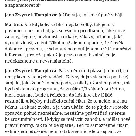
a zapamatovat si?
Jana Zwyrtek Hamplová
: Ježíšmarja, to jsme úplně v háji.
Martina
: Ale kdykoliv se blíží nějaké volby, tak je naší
povinností poslouchat, jak se všichni předhánějí, jaké nové
zákony, regule, povinnosti, rozkazy, zákazy, přijmou, jaké
vyrobí, zlepší, změní. Nikoho už ale nenapadne, že člověk,
dokonce i právník, je schopný pojmout jenom určité množství
informací, protože pak už je právo natolik kalné, že je
nedokazatelné a nevymahatelné.
Jana Zwyrtek Hamplová
: Pak v něm umí plavat jenom ti, co
umí plavat v kalných vodách. Kdybych já zakládala politický
subjekt, jako že mě to nenapadá, a nikdy už ani nepadne, tak
bych si dala do programu, že zruším 2/3 zákonů. A třetina,
která zůstane, bude přeložena do lidštiny, aby jí lidé
rozuměli. A kdyby mi někdo začal říkat, že to nejde, tak mu
řeknu: „Tak mě zvolte, a já vám ukážu, že to půjde.“ Protože
opravdu pokud nezměníme, nezúžíme právní řád směrem
ke srozumitelnosti, i kdyby se měl vzít, zahodit, a udělat nové
právní normy, tak to bude špatné. Teď to samozřejmě říkám
velmi zjednodušeně, není to tak snadné. Ale program, že