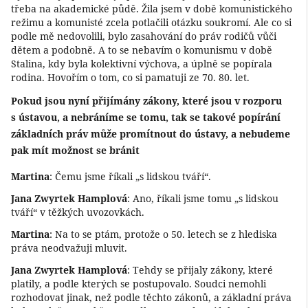
třeba na akademické půdě. Žila jsem v době komunistického
režimu a komunisté zcela potlačili otázku soukromí. Ale co si
podle mě nedovolili, bylo zasahování do práv rodičů vůči
dětem a podobně. A to se nebavím o komunismu v době
Stalina, kdy byla kolektivní výchova, a úplně se popírala
rodina. Hovořím o tom, co si pamatuji ze 70. 80. let.
Pokud jsou nyní přijímány zákony, které jsou v rozporu
s ústavou, a nebráníme se tomu, tak se takové popírání
základních práv může promítnout do ústavy, a nebudeme
pak mít možnost se bránit
Martina
: Čemu jsme říkali „s lidskou tváří“.
Jana Zwyrtek Hamplová
: Ano, říkali jsme tomu „s lidskou
tváří“ v těžkých uvozovkách.
Martina
: Na to se ptám, protože o 50. letech se z hlediska
práva neodvažuji mluvit.
Jana Zwyrtek Hamplová
: Tehdy se přijaly zákony, které
platily, a podle kterých se postupovalo. Soudci nemohli
rozhodovat jinak, než podle těchto zákonů, a základní práva