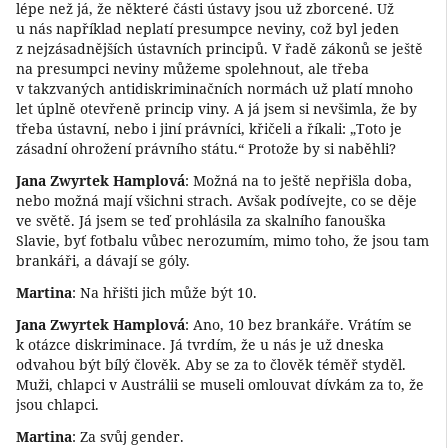
lépe než já, že některé části ústavy jsou už zborcené. Už
u nás například neplatí presumpce neviny, což byl jeden
z nejzásadnějších ústavních principů. V řadě zákonů se ještě
na presumpci neviny můžeme spolehnout, ale třeba
v takzvaných antidiskriminačních normách už platí mnoho
let úplně otevřeně princip viny. A já jsem si nevšimla, že by
třeba ústavní, nebo i jiní právníci, křičeli a říkali: „Toto je
zásadní ohrožení právního státu.“ Protože by si naběhli?
Jana Zwyrtek Hamplová
: Možná na to ještě nepřišla doba,
nebo možná mají všichni strach. Avšak podívejte, co se děje
ve světě. Já jsem se teď prohlásila za skalního fanouška
Slavie, byť fotbalu vůbec nerozumím, mimo toho, že jsou tam
brankáři, a dávají se góly.
Martina
: Na hřišti jich může být 10.
Jana Zwyrtek Hamplová
: Ano, 10 bez brankáře. Vrátím se
k otázce diskriminace. Já tvrdím, že u nás je už dneska
odvahou být bílý člověk. Aby se za to člověk téměř styděl.
Muži, chlapci v Austrálii se museli omlouvat dívkám za to, že
jsou chlapci.
Martina
: Za svůj gender.