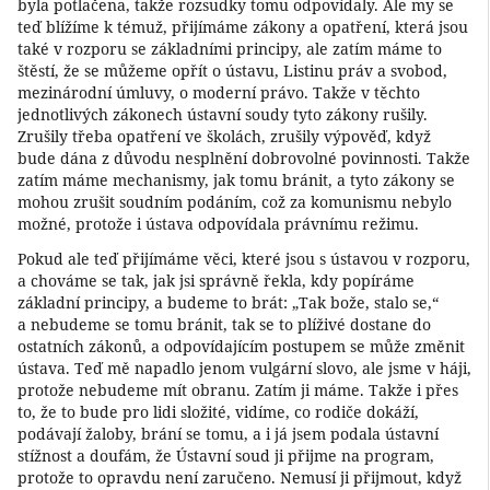
byla potlačena, takže rozsudky tomu odpovídaly. Ale my se
teď blížíme k témuž, přijímáme zákony a opatření, která jsou
také v rozporu se základními principy, ale zatím máme to
štěstí, že se můžeme opřít o ústavu, Listinu práv a svobod,
mezinárodní úmluvy, o moderní právo. Takže v těchto
jednotlivých zákonech ústavní soudy tyto zákony rušily.
Zrušily třeba opatření ve školách, zrušily výpověď, když
bude dána z důvodu nesplnění dobrovolné povinnosti. Takže
zatím máme mechanismy, jak tomu bránit, a tyto zákony se
mohou zrušit soudním podáním, což za komunismu nebylo
možné, protože i ústava odpovídala právnímu režimu.
Pokud ale teď přijímáme věci, které jsou s ústavou v rozporu,
a chováme se tak, jak jsi správně řekla, kdy popíráme
základní principy, a budeme to brát: „Tak bože, stalo se,“
a nebudeme se tomu bránit, tak se to plíživé dostane do
ostatních zákonů, a odpovídajícím postupem se může změnit
ústava. Teď mě napadlo jenom vulgární slovo, ale jsme v háji,
protože nebudeme mít obranu. Zatím ji máme. Takže i přes
to, že to bude pro lidi složité, vidíme, co rodiče dokáží,
podávají žaloby, brání se tomu, a i já jsem podala ústavní
stížnost a doufám, že Ústavní soud ji přijme na program,
protože to opravdu není zaručeno. Nemusí ji přijmout, když