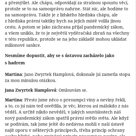
a přemýšlet. Ale chápu, odpovídají za strašnou spoustu věcí,
protože se to na samosprávu nahrne. Stát nic, ale hodíme to
na samosprávu. Takže je z lidského hlediska chápu, ale
z hlediska právní taktiky bych na jejich místě volila jinou
cestu. A potom se jako záchrana přijal pandemický zákon,
a všem uniklo, že to je největší vyděračská zbraň na všechny
v této republice, protože se na jeho základě mohou ukládat
milionové sankce.
Nesmíme dopustit, aby se s ústavou zacházelo jako
s hadrem
Martina
: Jano Zwyrtek Hamplová, dokonale jsi zametla stopu
za mou minulou otázkou.
Jana Zwyrtek Hamplová
: Omlouvám se.
Martina
: Přesto jsme něco o presumpci viny a neviny řekli,
a to, co jsi nám teď osvětlila, je věc, kterou asi málokdo z nás
věděl. A určitě nikdo nevěděl, v jakých souvislostech náš
nový pandemický zákon spatřil právní světlo světa. Ale když
se podívám, tak jsme ještě do nedávna mohli v naší ústavě
najít oporu v některých principech, třeba princip ochrany