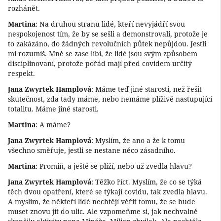
rozhánět.
Martina
: Na druhou stranu lidé, kteří nevyjádří svou
nespokojenost tím, že by se sešli a demonstrovali, protože je
to zakázáno, do žádných revolučních půtek nepůjdou. Jestli
mi rozumíš. Mně se zase líbí, že lidé jsou svým způsobem
disciplinovaní, protože pořád mají před covidem určitý
respekt.
Jana Zwyrtek Hamplová
: Máme teď jiné starosti, než řešit
skutečnost, zda tady máme, nebo nemáme plíživě nastupující
totalitu. Máme jiné starosti.
Martina
: A máme?
Jana Zwyrtek Hamplová
: Myslím, že ano a že k tomu
všechno směřuje, jestli se nestane něco zásadního.
Martina
: Promiň, a ještě se plíží, nebo už zvedla hlavu?
Jana Zwyrtek Hamplová
: Těžko říct. Myslím, že co se týká
těch dvou opatření, které se týkají covidu, tak zvedla hlavu.
A myslím, že někteří lidé nechtějí věřit tomu, že se bude
muset znovu jít do ulic. Ale vzpomeňme si, jak nechvalně