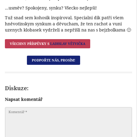
…usměv? Spokojeny, synku? Všecko nejlepši!
Tuž snad sem kohosik inspiroval. Specialni dik patři všem
hněvotinskym synkum a děvucham, že ten rachot a vuni
uzenych klobasek vydrželi a nepřišli na nas s bejzbolkama 🙂
VŠECHNY PŘÍSPĚVKY S
LADISLAV VĚTVIČKA
PODPOŘTE NÁS, PROSÍM!
Diskuze:
Napsat komentář