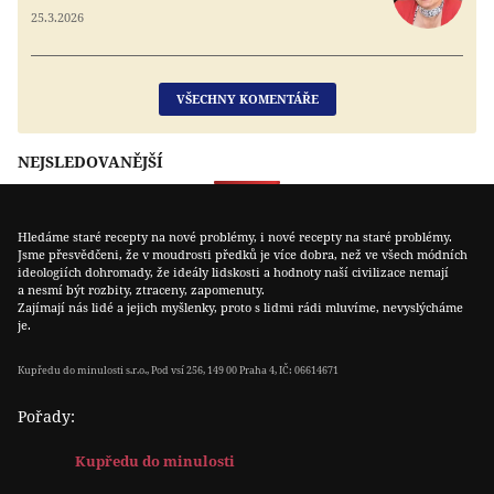
25.3.2026
VŠECHNY KOMENTÁŘE
NEJSLEDOVANĚJŠÍ
Hledáme staré recepty na nové problémy, i nové recepty na staré problémy.
Jsme přesvědčeni, že v moudrosti předků je více dobra, než ve všech módních
ideologiích dohromady, že ideály lidskosti a hodnoty naší civilizace nemají
a nesmí být rozbity, ztraceny, zapomenuty.
Zajímají nás lidé a jejich myšlenky, proto s lidmi rádi mluvíme, nevyslýcháme
je.
Kupředu do minulosti s.r.o., Pod vsí 256, 149 00 Praha 4, IČ: 06614671
Pořady:
Kupředu do minulosti