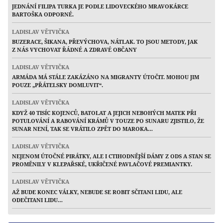
JEDNÁNÍ FILIPA TURKA JE PODLE LIDOVECKÉHO MRAVOKÁRCE
BARTOŠKA ODPORNÉ.
LADISLAV VĚTVIČKA
BUZERACE, ŠIKANA, PŘEVÝCHOVA, NÁTLAK. TO JSOU METODY, JAK
Z NÁS VYCHOVAT ŘÁDNÉ A ZDRAVÉ OBČANY
LADISLAV VĚTVIČKA
ARMÁDA MÁ STÁLE ZAKÁZÁNO NA MIGRANTY ÚTOČIT. MOHOU JIM
POUZE „PŘÁTELSKY DOMLUVIT“.
LADISLAV VĚTVIČKA
KDYŽ 40 TISÍC KOJENCŮ, BATOLAT A JEJICH NEBOHÝCH MATEK PŘI
POTULOVÁNÍ A RABOVÁNÍ KRÁMŮ V TOUZE PO SUNARU ZJISTILO, ŽE
SUNAR NENÍ, TAK SE VRÁTILO ZPĚT DO MAROKA…
LADISLAV VĚTVIČKA
NEJENOM ÚTOČNÉ PIRÁTKY, ALE I CTIHODNĚJŠÍ DÁMY Z ODS A STAN SE
PROMĚNILY V KLEPAŘSKÉ, UKŘIČENÉ PAVLAČOVÉ PREMIANTKY.
LADISLAV VĚTVIČKA
AŽ BUDE KONEC VÁLKY, NEBUDE SE ROBIT SČITANI LIDU, ALE
ODEČITANI LIDU…