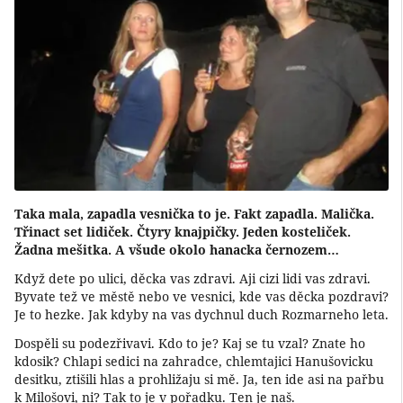
Taka mala, zapadla vesnička to je. Fakt zapadla. Malička.
Třinact set lidiček. Čtyry knajpičky. Jeden kosteliček.
Žadna mešitka. A všude okolo hanacka černozem…
Když dete po ulici, děcka vas zdravi. Aji cizi lidi vas zdravi.
Byvate tež ve městě nebo ve vesnici, kde vas děcka pozdravi?
Je to hezke. Jak kdyby na vas dychnul duch Rozmarneho leta.
Dospěli su podezřivavi. Kdo to je? Kaj se tu vzal? Znate ho
kdosik? Chlapi sedici na zahradce, chlemtajici Hanušovicku
desitku, ztišili hlas a prohližaju si mě. Ja, ten ide asi na pařbu
k Milošovi, ni? Tak to je v pořadku. Ten je naš.