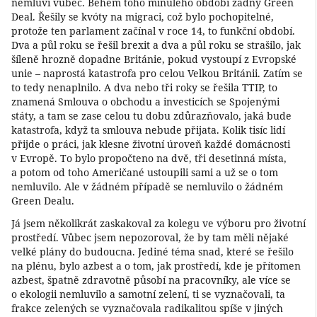
nemluví vůbec. Během toho minulého období žádný Green
Deal. Řešily se kvóty na migraci, což bylo pochopitelné,
protože ten parlament začínal v roce 14, to funkční období.
Dva a půl roku se řešil brexit a dva a půl roku se strašilo, jak
šíleně hrozně dopadne Británie, pokud vystoupí z Evropské
unie – naprostá katastrofa pro celou Velkou Británii. Zatím se
to tedy nenaplnilo. A dva nebo tři roky se řešila TTIP, to
znamená Smlouva o obchodu a investicích se Spojenými
státy, a tam se zase celou tu dobu zdůrazňovalo, jaká bude
katastrofa, když ta smlouva nebude přijata. Kolik tisíc lidí
přijde o práci, jak klesne životní úroveň každé domácnosti
v Evropě. To bylo propočteno na dvě, tři desetinná místa,
a potom od toho Američané ustoupili sami a už se o tom
nemluvilo. Ale v žádném případě se nemluvilo o žádném
Green Dealu.
Já jsem několikrát zaskakoval za kolegu ve výboru pro životní
prostředí. Vůbec jsem nepozoroval, že by tam měli nějaké
velké plány do budoucna. Jediné téma snad, které se řešilo
na plénu, bylo azbest a o tom, jak prostředí, kde je přítomen
azbest, špatně zdravotně působí na pracovníky, ale více se
o ekologii nemluvilo a samotní zelení, ti se vyznačovali, ta
frakce zelených se vyznačovala radikalitou spíše v jiných