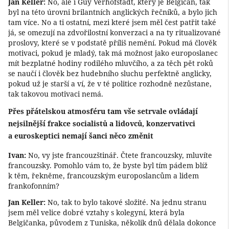
Jan Keller:
No, ale i Guy Verhofstadt, který je Belgičan, tak
byl na této úrovni brilantních anglických řečníků, a bylo jich
tam více. No a ti ostatní, mezi které jsem měl čest patřit také
já, se omezují na zdvořilostní konverzaci a na ty ritualizované
proslovy, které se v podstatě příliš nemění. Pokud má člověk
motivaci, pokud je mladý, tak má možnost jako europoslanec
mít bezplatné hodiny rodilého mluvčího, a za těch pět roků
se naučí i člověk bez hudebního sluchu perfektně anglicky,
pokud už je starší a ví, že v té politice rozhodně nezůstane,
tak takovou motivaci nemá.
Přes přátelskou atmosféru tam vše setrvale ovládají
nejsilnější frakce socialistů a lidovců, konzervativci
a euroskeptici nemají šanci něco změnit
Ivan:
No, vy jste francouzštinář. Čtete francouzsky, mluvíte
francouzsky. Pomohlo vám to, že byste byl tím pádem blíž
k těm, řekněme, francouzským europoslancům a lidem
frankofonním?
Jan Keller:
No, tak to bylo takové složité. Na jednu stranu
jsem měl velice dobré vztahy s kolegyní, která byla
Belgičanka, původem z Tuniska, několik dnů dělala dokonce