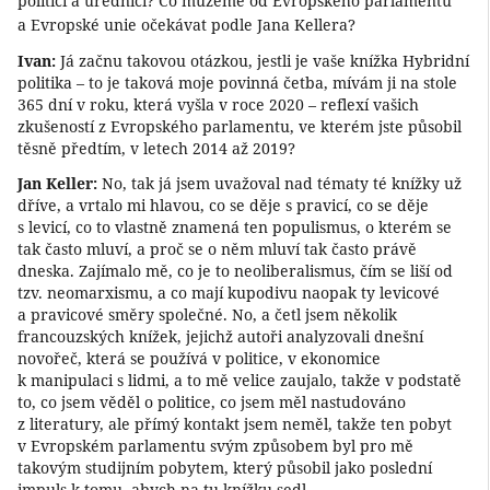
politici a úředníci? Co můžeme od Evropského parlamentu
a Evropské unie očekávat podle Jana Kellera?
Ivan:
Já začnu takovou otázkou, jestli je vaše knížka Hybridní
politika – to je taková moje povinná četba, mívám ji na stole
365 dní v roku, která vyšla v roce 2020 – reflexí vašich
zkušeností z Evropského parlamentu, ve kterém jste působil
těsně předtím, v letech 2014 až 2019?
Jan Keller:
No, tak já jsem uvažoval nad tématy té knížky už
dříve, a vrtalo mi hlavou, co se děje s pravicí, co se děje
s levicí, co to vlastně znamená ten populismus, o kterém se
tak často mluví, a proč se o něm mluví tak často právě
dneska. Zajímalo mě, co je to neoliberalismus, čím se liší od
tzv. neomarxismu, a co mají kupodivu naopak ty levicové
a pravicové směry společné. No, a četl jsem několik
francouzských knížek, jejichž autoři analyzovali dnešní
novořeč, která se používá v politice, v ekonomice
k manipulaci s lidmi, a to mě velice zaujalo, takže v podstatě
to, co jsem věděl o politice, co jsem měl nastudováno
z literatury, ale přímý kontakt jsem neměl, takže ten pobyt
v Evropském parlamentu svým způsobem byl pro mě
takovým studijním pobytem, který působil jako poslední
impuls k tomu, abych na tu knížku sedl.