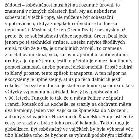
žádoucí – soběstačnost musí být na rozumné úrovni, to
znamená v různých oblastech jiná. My asi nebudeme
soběstační v těžbě ropy, ale můžeme být soběstační
v potravinách, i když z nějakého důvodu se to dneska
nepřipouští. Myslím si, že ten Green Deal je nesmyslný už
proto, že se soběstačností vůbec nepočítá. Green Deal jede
jenom po té technické stránce. Dneska nejvíce škodlivých
emisí, tuším že 80 %, je z mobilních zdrojů. To znamená
z přetahování zboží, věcí, surovin z jednoho kontinentu na
druhý, a je úplně jedno, jestli to přetahujete mezi kontinenty
pomocí kamionů, anebo pomocí elektromobilů. Prostě zabírá
to šílený prostor, tento způsob transportu. A ten nápor na
ekosystémy je úplně stejný, ať už po těch dálnicích jezdí
cokoliv. Ten systém dnešní je skutečně hodně paradoxní. Já si
vždycky vzpomenu na příklad, který byl popisován už
v 90. letech. Funguje to tak, že u města Poitier v západní
Francii, kousek od La Rochelle, se srazily na obchvatu města
dva kamiony, jeden vezl vajíčka ze Španělska do Nizozemí,
a druhý vezl vajíčka z Nizozemí do Španělska. A uprostřed té
cesty se srazily a byla z toho prostě kalamita. Takto funguje
globalizace. Být soběstačný ve vajíčkách by byla výborná věc
už z hlediska toho, že bychom se vyhnuli podobným rizikům,