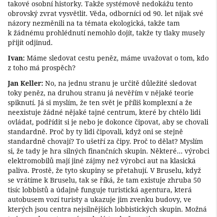
takové osobní historky. Takže systémově nedokážu tento
obrovský zvrat vysvětlit. Věda, odborníci od 90. let nijak své
názory nezměnili na ta témata ekologická, takže tam
k žádnému prohlédnutí nemohlo dojít, takže ty tlaky musely
přijít odjinud.
Ivan:
Máme sledovat cestu peněz, máme uvažovat o tom, kdo
z toho má prospěch?
Jan Keller:
No, na jednu stranu je určitě důležité sledovat
toky peněz, na druhou stranu já nevěřím v nějaké teorie
spiknutí. Já si myslím, že ten svět je příliš komplexní a že
neexistuje žádné nějaké tajné centrum, které by chtělo lidi
ovládat, podřídit si je nebo je dokonce čipovat, aby se chovali
standardně. Proč by ty lidi čipovali, když oni se stejně
standardně chovají? To ušetří za čipy. Proč to dělat? Myslím
si, že tady je hra silných finančních skupin. Některé… výrobci
elektromobilů mají jiné zájmy než výrobci aut na klasická
paliva. Prostě, že tyto skupiny se přetahují. V Bruselu, když
se vrátíme k Bruselu, tak se říká, že tam existuje zhruba 50
tisíc lobbistů a údajně funguje turistická agentura, která
autobusem vozí turisty a ukazuje jim zvenku budovy, ve
kterých jsou centra nejsilnějších lobbistických skupin. Možná