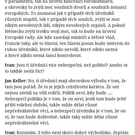
v parlamentu, tak na úrovni kanceláří eurokomisařů,
a obrovsky to zvýší moc soudních dvorů a soudních instancí
evropských. To znamená jak v případě těch úředníků
různých stupňů, tak v případě těch soudců, zvýší se moc
nikým nevolených lidí, nikým nevolených orgánů. A pokud
Německo zvýší trošku svoji moc, tak to bude na úrovni
Evropské rady. Ale kde zasedají ministři a šéfové vlád,
Francie taky, ale to hlavní, ten hlavní posun bude směrem do
rukou úředníků, které nikdo nevolil, které nikdo nezná
a které nikdo nemá šanci kontrolovat.
Ivan:
Jsou ti úředníci více nebezpeční, než politici? Anebo se
to takhle nedá říct?
Jan Keller:
No, ti úředníci mají obrovskou výhodu v tom, že
tam jsou pořád. Že to je jejich celoživotní kariéra. Že oni
nejsou závislí na vůli voličů. Politik neví, kdy bude ….
Nebezpečí politika je v tom, že on neví, jestli tam bude ještě
příští volební období, takže může dělat různé
nepředvídatelné věci, a nebezpečí úředníka je v tom, že on
ví, že tam bude doživotně, takže taky může dělat různé
nepředvídatelné věci.
Ivan:
Rozumím. Z toho není skoro dobré východisko. Zeptám