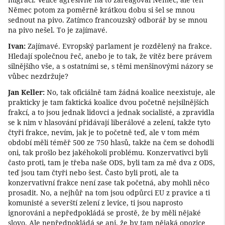
Němec potom za poměrně krátkou dobu si šel se mnou
sednout na pivo. Zatímco francouzský odborář by se mnou
na pivo nešel. To je zajímavé.
Ivan:
Zajímavé. Evropský parlament je rozdělený na frakce.
Hledají společnou řeč, anebo je to tak, že vítěz bere právem
silnějšího vše, a s ostatními se, s těmi menšinovými názory se
vůbec nezdržuje?
Jan Keller:
No, tak oficiálně tam žádná koalice neexistuje, ale
prakticky je tam faktická koalice dvou početně nejsilnějších
frakcí, a to jsou jednak lidovci a jednak socialisté, a zpravidla
se k nim v hlasování přidávají liberálové a zelení, takže tyto
čtyři frakce, nevím, jak je to početně teď, ale v tom mém
období měli téměř 500 ze 750 hlasů, takže na čem se dohodli
oni, tak prošlo bez jakéhokoli problému. Konzervativci byli
často proti, tam je třeba naše ODS, byli tam za mě dva z ODS,
teď jsou tam čtyři nebo šest. Často byli proti, ale ta
konzervativní frakce není zase tak početná, aby mohli něco
prosadit. No, a nejhůř na tom jsou odpůrci EU z pravice a ti
komunisté a severští zelení z levice, ti jsou naprosto
ignorováni a nepředpokládá se prostě, že by měli nějaké
slovo. Ale nepředpokládá se ani, že by tam nějaká opozice