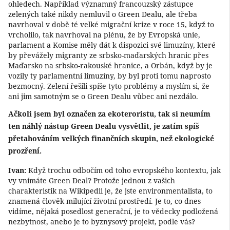
ohledech. Například významný francouzský zástupce
zelených také nikdy nemluvil o Green Dealu, ale třeba
navrhoval v době té velké migrační krize v roce 15, když to
vrcholilo, tak navrhoval na plénu, že by Evropská unie,
parlament a Komise měly dát k dispozici své limuzíny, které
by převážely migranty ze srbsko-maďarských hranic přes
Maďarsko na srbsko-rakouské hranice, a Orbán, když by je
vozily ty parlamentní limuzíny, by byl proti tomu naprosto
bezmocný. Zelení řešili spíše tyto problémy a myslím si, že
ani jim samotným se o Green Dealu vůbec ani nezdálo.
Ačkoli jsem byl označen za ekoteroristu, tak si neumím
ten náhlý nástup Green Dealu vysvětlit, je zatím spíš
přetahováním velkých finančních skupin, než ekologické
prozření.
Ivan:
Když trochu odbočím od toho evropského kontextu, jak
vy vnímáte Green Deal? Protože jednou z vašich
charakteristik na Wikipedii je, že jste environmentalista, to
znamená člověk milující životní prostředí. Je to, co dnes
vidíme, nějaká posedlost generační, je to vědecky podložená
nezbytnost, anebo je to byznysový projekt, podle vás?