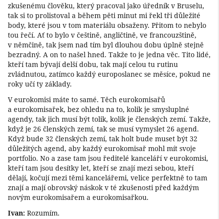
zkušenému člověku, který pracoval jako úředník v Bruselu,
tak si to prolistoval a během pěti minut mi řekl tři důležité
body, které jsou v tom materiálu obsaženy. Přitom to nebylo
tou řečí. Ať to bylo v češtině, angličtině, ve francouzštině,
v němčině, tak jsem nad tím byl dlouhou dobu úplně stejně
bezradný. A on to našel hned. Takže to je jedna věc. Tito lidé,
kteří tam bývají delší dobu, tak mají celou tu rutinu
zvládnutou, zatímco každý europoslanec se měsíce, pokud ne
roky učí ty základy.
V eurokomisi máte to samé. Těch eurokomisařů
a eurokomisařek, bez ohledu na to, kolik je smysluplné
agendy, tak jich musí být tolik, kolik je členských zemí. Takže,
když je 26 členských zemí, tak se musí vymyslet 26 agend.
Když bude 32 členských zemí, tak holt bude muset být 32
důležitých agend, aby každý eurokomisař mohl mít svoje
portfolio. No a zase tam jsou ředitelé kanceláří v eurokomisi,
kteří tam jsou desítky let, kteří se znají mezi sebou, kteří
dělají, kočují mezi těmi kancelářemi, velice perfektně to tam
znají a mají obrovský náskok v té zkušenosti před každým
novým eurokomisařem a eurokomisařkou.
Ivan:
Rozumím.