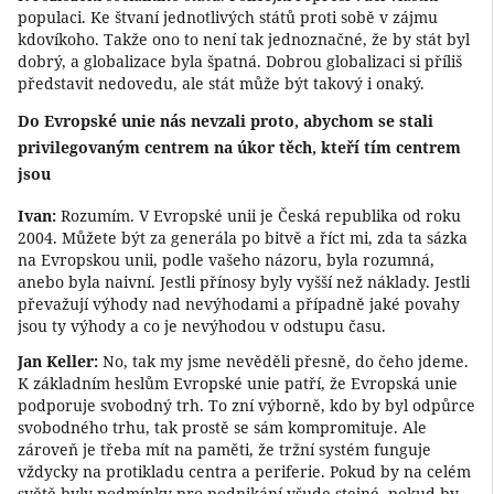
populaci. Ke štvaní jednotlivých států proti sobě v zájmu
kdovíkoho. Takže ono to není tak jednoznačné, že by stát byl
dobrý, a globalizace byla špatná. Dobrou globalizaci si příliš
představit nedovedu, ale stát může být takový i onaký.
Do Evropské unie nás nevzali proto, abychom se stali
privilegovaným centrem na úkor těch, kteří tím centrem
jsou
Ivan:
Rozumím. V Evropské unii je Česká republika od roku
2004. Můžete být za generála po bitvě a říct mi, zda ta sázka
na Evropskou unii, podle vašeho názoru, byla rozumná,
anebo byla naivní. Jestli přínosy byly vyšší než náklady. Jestli
převažují výhody nad nevýhodami a případně jaké povahy
jsou ty výhody a co je nevýhodou v odstupu času.
Jan Keller:
No, tak my jsme nevěděli přesně, do čeho jdeme.
K základním heslům Evropské unie patří, že Evropská unie
podporuje svobodný trh. To zní výborně, kdo by byl odpůrce
svobodného trhu, tak prostě se sám kompromituje. Ale
zároveň je třeba mít na paměti, že tržní systém funguje
vždycky na protikladu centra a periferie. Pokud by na celém
světě byly podmínky pro podnikání všude stejné, pokud by