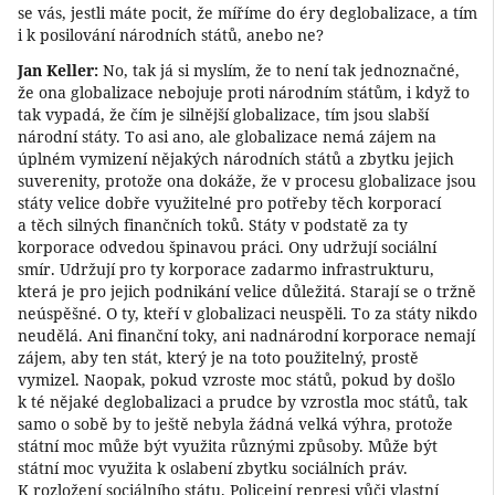
se vás, jestli máte pocit, že míříme do éry deglobalizace, a tím
i k posilování národních států, anebo ne?
Jan Keller:
No, tak já si myslím, že to není tak jednoznačné,
že ona globalizace nebojuje proti národním státům, i když to
tak vypadá, že čím je silnější globalizace, tím jsou slabší
národní státy. To asi ano, ale globalizace nemá zájem na
úplném vymizení nějakých národních států a zbytku jejich
suverenity, protože ona dokáže, že v procesu globalizace jsou
státy velice dobře využitelné pro potřeby těch korporací
a těch silných finančních toků. Státy v podstatě za ty
korporace odvedou špinavou práci. Ony udržují sociální
smír. Udržují pro ty korporace zadarmo infrastrukturu,
která je pro jejich podnikání velice důležitá. Starají se o tržně
neúspěšné. O ty, kteří v globalizaci neuspěli. To za státy nikdo
neudělá. Ani finanční toky, ani nadnárodní korporace nemají
zájem, aby ten stát, který je na toto použitelný, prostě
vymizel. Naopak, pokud vzroste moc států, pokud by došlo
k té nějaké deglobalizaci a prudce by vzrostla moc států, tak
samo o sobě by to ještě nebyla žádná velká výhra, protože
státní moc může být využita různými způsoby. Může být
státní moc využita k oslabení zbytku sociálních práv.
K rozložení sociálního státu. Policejní represi vůči vlastní