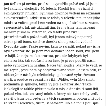
Jan Keller:
Já nevím, proč se to vynořilo právě teď. Já jsem
byl aktivní v ekologii v 90. letech. Působil jsem v různých
ekologických hnutích. Byli jsme dokonce vedeni na seznamu
eko-extrémistů. Když jsem se tehdy v televizi ptal tehdejšího
ministra vnitra, proč jsem veden na stejné stránce seznamu
s neonacisty, tak mě uklidnil tím, že my jsme tam napsaní
menším písmem. Přitom to, co tehdy jsme říkali,
přesvědčovali a požadovali, byl jenom takový nepatrný
odvar proti tomu, co chce dneska silou prosadit vedení
Evropské unie. Takže nevím, kam to zařadit, pokud my jsme
byli ekoteroristé. Já jsem měl dokonce jeden soud, kde jsem
se hájil, že nejsem ekoterorista, protože kdybych byl
ekoterorista, tak součástí terorismu je přece použití násilí
nebo vyhrožování násilím. Načeš ten soudce, který to vedl, se
mě zeptal, jestli nám bylo vyhrožováno smrtí. Já jsem řekl, že
některým z nás bylo telefonicky opakovaně vyhrožováno
smrtí, a soudce se rozzářil a říká: „Vidíte, výhrůžky smrtí,
podmínka je splněna, takže vy jste ekoteroristé.“ Takže
k ekologii se takhle přistupovalo u nás, a dneska ti samí lidi,
pokud vím, tak ten samý ministr, který nás tam tehdy vedl,
za něho jsme byli vedeni na těch seznamech, potom chtěl být
za stranu zelených, tuším, senátorem. No ale to už jsou spíš