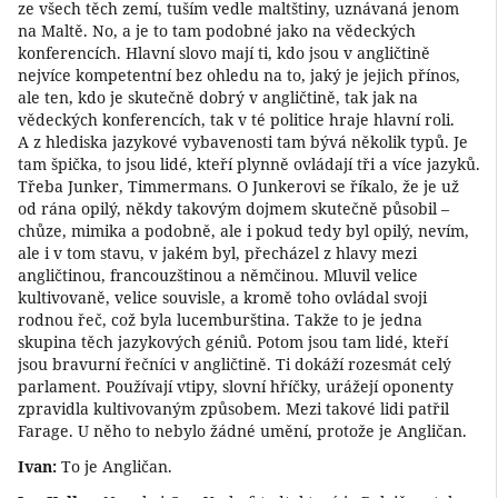
ze všech těch zemí, tuším vedle maltštiny, uznávaná jenom
na Maltě. No, a je to tam podobné jako na vědeckých
konferencích. Hlavní slovo mají ti, kdo jsou v angličtině
nejvíce kompetentní bez ohledu na to, jaký je jejich přínos,
ale ten, kdo je skutečně dobrý v angličtině, tak jak na
vědeckých konferencích, tak v té politice hraje hlavní roli.
A z hlediska jazykové vybavenosti tam bývá několik typů. Je
tam špička, to jsou lidé, kteří plynně ovládají tři a více jazyků.
Třeba Junker, Timmermans. O Junkerovi se říkalo, že je už
od rána opilý, někdy takovým dojmem skutečně působil –
chůze, mimika a podobně, ale i pokud tedy byl opilý, nevím,
ale i v tom stavu, v jakém byl, přecházel z hlavy mezi
angličtinou, francouzštinou a němčinou. Mluvil velice
kultivovaně, velice souvisle, a kromě toho ovládal svoji
rodnou řeč, což byla lucemburština. Takže to je jedna
skupina těch jazykových géniů. Potom jsou tam lidé, kteří
jsou bravurní řečníci v angličtině. Ti dokáží rozesmát celý
parlament. Používají vtipy, slovní hříčky, urážejí oponenty
zpravidla kultivovaným způsobem. Mezi takové lidi patřil
Farage. U něho to nebylo žádné umění, protože je Angličan.
Ivan:
To je Angličan.