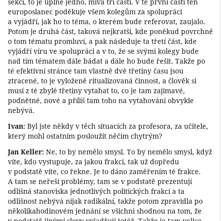
sekci, to je úplně jedno, mívá tři části. V té první části ten
europoslanec poděkuje všem kolegům za spolupráci
a vyjádří, jak ho to téma, o kterém bude referovat, zaujalo.
Potom je druhá část, taková nejkratší, kde poněkud povrchně
o tom tématu promluví, a pak následuje ta třetí část, kde
vyjádří víru ve spolupráci a v to, že se svými kolegy bude
nad tím tématem dále bádat a dále ho bude řešit. Takže po
té efektivní stránce tam vlastně dvě třetiny času jsou
ztracené, to je vyloženě ritualizovaná činnost, a člověk si
musí z té zbylé třetiny vytahat to, co je tam zajímavé,
podnětné, nové a příliš tam toho na vytahování obvykle
nebývá.
Ivan:
Byl jste někdy v těch situacích za profesora, za učitele,
který mohl ostatním posloužit něčím chytrým?
Jan Keller:
Ne, to by nemělo smysl. To by nemělo smysl, když
víte, kdo vystupuje, za jakou frakci, tak už dopředu
v podstatě víte, co řekne. Je to dáno zaměřením té frakce.
A tam se neřeší problémy, tam se v podstatě prezentují
odlišná stanoviska jednotlivých politických frakcí a ta
odlišnost nebývá nijak radikální, takže potom zpravidla po
několikahodinovém jednání se všichni shodnou na tom, že
v podstatě jinými slovy vyjadřují totéž. Takže je tam velice