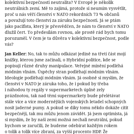
kolektivní bezpečnosti neutralita? V Evropě je několik
neutrálních zemí. Mě to zajímá, protože si neumím vysvětlit,
proč u nás věří členství v NATO rekordních 73 % občanů
a považují toto členství za záruku bezpečnosti. Já se ptám
jako pacifista, který je přesvědčen, že nám to členství v NATO
dlužil čert. To předesílám rovnou, ale prostě rád bych tomu
porozuměl. V čem je ta důvěra v kolektivní bezpečnost, podle
vás?
Jan Keller:
No, tak to můžu odkázat jedině na třetí část mojí
knížky, kterou jsme začínali, o Hybridní politice, kde se
popisuji různé druhy manipulace. Veřejné mínění podléhá
módním vlnám. Úspěchy stran podléhají módním vlnám.
Ideologie podléhají módním vlnám. Já osobně si myslím, že
členství v NATO je záruka toho, že i pokud by třeba
i náhodou ty regály v supermarketech úplně zely
prázdnotou, tak nad těmi supermarkety bude přelétávat
stále více a více modernějších vojenských letadel schopných
nosit jaderné pumy. A pokud se díky tomu někdo dokáže cítit
bezpečněji, tak mu můžu jenom závidět. Já jsem optimista, já
si myslím, že by naši zemi možná nechali neutrální, pokud
bychom se zaručili, že budeme odebírat každým rokem
o tolik a tolik více zbraní, za vyšší procento HDP. Že