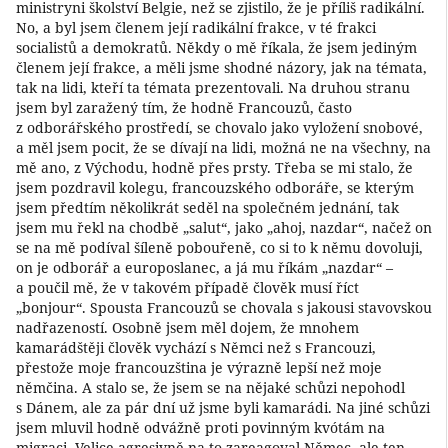
ministryni školství Belgie, než se zjistilo, že je příliš radikální.
No, a byl jsem členem její radikální frakce, v té frakci
socialistů a demokratů. Někdy o mě říkala, že jsem jediným
členem její frakce, a měli jsme shodné názory, jak na témata,
tak na lidi, kteří ta témata prezentovali. Na druhou stranu
jsem byl zaražený tím, že hodně Francouzů, často
z odborářského prostředí, se chovalo jako vyložení snobové,
a měl jsem pocit, že se dívají na lidi, možná ne na všechny, na
mě ano, z Východu, hodně přes prsty. Třeba se mi stalo, že
jsem pozdravil kolegu, francouzského odboráře, se kterým
jsem předtím několikrát seděl na společném jednání, tak
jsem mu řekl na chodbě „salut“, jako „ahoj, nazdar“, načež on
se na mě podíval šíleně pobouřeně, co si to k němu dovoluji,
on je odborář a europoslanec, a já mu říkám „nazdar“ –
a poučil mě, že v takovém případě člověk musí říct
„bonjour“. Spousta Francouzů se chovala s jakousi stavovskou
nadřazeností. Osobně jsem měl dojem, že mnohem
kamarádštěji člověk vychází s Němci než s Francouzi,
přestože moje francouzština je výrazně lepší než moje
němčina. A stalo se, že jsem se na nějaké schůzi nepohodl
s Dánem, ale za pár dní už jsme byli kamarádi. Na jiné schůzi
jsem mluvil hodně odvážně proti povinným kvótám na
migraci. Velice agresivně na to zareagoval Němec, ale ten