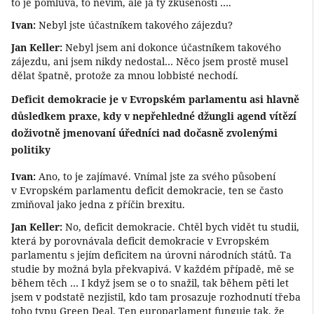
to je pomluva, to nevím, ale já ty zkušenosti ….
Ivan:
Nebyl jste účastníkem takového zájezdu?
Jan Keller:
Nebyl jsem ani dokonce účastníkem takového
zájezdu, ani jsem nikdy nedostal… Něco jsem prostě musel
dělat špatně, protože za mnou lobbisté nechodí.
Deficit demokracie je v Evropském parlamentu asi hlavně
důsledkem praxe, kdy v nepřehledné džungli agend vítězí
doživotně jmenovaní úředníci nad dočasně zvolenými
politiky
Ivan:
Ano, to je zajímavé. Vnímal jste za svého působení
v Evropském parlamentu deficit demokracie, ten se často
zmiňoval jako jedna z příčin brexitu.
Jan Keller:
No, deficit demokracie. Chtěl bych vidět tu studii,
která by porovnávala deficit demokracie v Evropském
parlamentu s jejím deficitem na úrovni národních států. Ta
studie by možná byla překvapivá. V každém případě, mě se
během těch … I když jsem se o to snažil, tak během pěti let
jsem v podstatě nezjistil, kdo tam prosazuje rozhodnutí třeba
toho typu Green Deal. Ten europarlament funguje tak, že