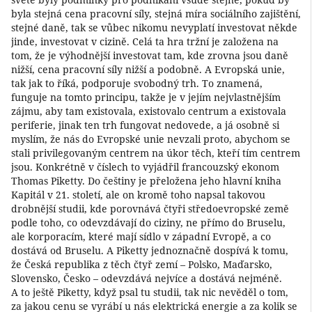
byla stejná cena pracovní síly, stejná míra sociálního zajištění,
stejné daně, tak se vůbec nikomu nevyplatí investovat někde
jinde, investovat v cizině. Celá ta hra tržní je založena na
tom, že je výhodnější investovat tam, kde zrovna jsou daně
nižší, cena pracovní síly nižší a podobně. A Evropská unie,
tak jak to říká, podporuje svobodný trh. To znamená,
funguje na tomto principu, takže je v jejím nejvlastnějším
zájmu, aby tam existovala, existovalo centrum a existovala
periferie, jinak ten trh fungovat nedovede, a já osobně si
myslím, že nás do Evropské unie nevzali proto, abychom se
stali privilegovaným centrem na úkor těch, kteří tím centrem
jsou. Konkrétně v číslech to vyjádřil francouzský ekonom
Thomas Piketty. Do češtiny je přeložena jeho hlavní kniha
Kapitál v 21. století, ale on kromě toho napsal takovou
drobnější studii, kde porovnává čtyři středoevropské země
podle toho, co odevzdávají do ciziny, ne přímo do Bruselu,
ale korporacím, které mají sídlo v západní Evropě, a co
dostává od Bruselu. A Piketty jednoznačně dospívá k tomu,
že Česká republika z těch čtyř zemí – Polsko, Maďarsko,
Slovensko, Česko – odevzdává nejvíce a dostává nejméně.
A to ještě Piketty, když psal tu studii, tak nic nevěděl o tom,
za jakou cenu se vyrábí u nás elektrická energie a za kolik se