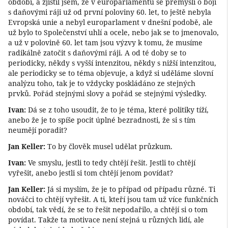
období, a zjistil jsem, že v europarlamentu se přemýšlí o boji
s daňovými ráji už od první poloviny 60. let, to ještě nebyla
Evropská unie a nebyl europarlament v dnešní podobě, ale
už bylo to Společenství uhlí a ocele, nebo jak se to jmenovalo,
a už v polovině 60. let tam jsou výzvy k tomu, že musíme
radikálně zatočit s daňovými ráji. A od té doby se to
periodicky, někdy s vyšší intenzitou, někdy s nižší intenzitou,
ale periodicky se to téma objevuje, a když si uděláme slovní
analýzu toho, tak je to vždycky poskládáno ze stejných
prvků. Pořád stejnými slovy a pořád se stejnými výsledky.
Ivan:
Dá se z toho usoudit, že to je téma, které politiky tíží,
anebo že je to spíše pocit úplné bezradnosti, že si s tím
neumějí poradit?
Jan Keller:
To by člověk musel udělat průzkum.
Ivan:
Ve smyslu, jestli to tedy chtějí řešit. Jestli to chtějí
vyřešit, anebo jestli si tom chtějí jenom povídat?
Jan Keller:
Já si myslím, že je to případ od případu různé. Ti
nováčci to chtějí vyřešit. A ti, kteří jsou tam už více funkčních
období, tak vědí, že se to řešit nepodařilo, a chtějí si o tom
povídat. Takže ta motivace není stejná u různých lidí, ale