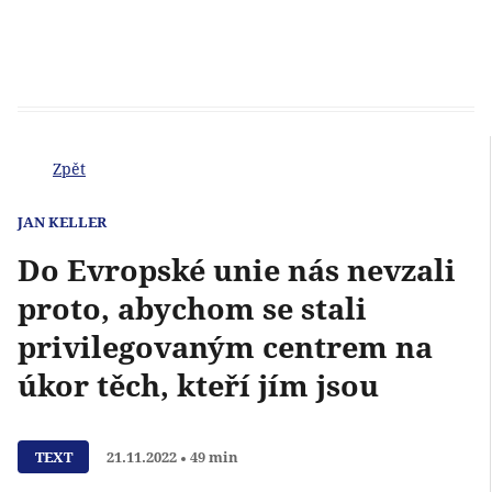
Zpět
JAN KELLER
Do Evropské unie nás nevzali
proto, abychom se stali
privilegovaným centrem na
úkor těch, kteří jím jsou
Přehrát
TEXT
21.11.2022
49 min