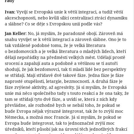
rady
Ivan:
Vyvíjí se Evropská unie k větší integraci, a tudíž větší
akceschopnosti, nebo kvůli sílící centralizaci ztrácí dynamiku
a slábne? Co se děje s Evropskou unií podle vás?
Jan Keller:
No, já myslím, že paradoxně obojí. Zároveň má
snahu vyvíjet se k větší integraci a zároveň slábne. Ono je to
tak vzdáleně podobné tomu, že je velká literatura
o bezdomovcích a je velká literatura o mladých lidech, kteří
dělají nepořádky na předměstí velkých měst. Udělají prostě
srocení a zapalují auta a podobně a většinou se ti autoři
shodují, že jak bezdomovci, tak ti mladí lidé bez perspektivy
se střídají. Mají střídavě dvě takové fáze. Jedna fáze je fáze
naprosté otupělosti, letargie, bezmocnosti. A druhá fáze je
fáze zvýšené aktivity, až agresivity. Já si myslím, že Evropská
unie má něco společného tady s touto reakcí a že ona taky, že
tam se střídají tyto dvě fáze, a uvidí se, která z nich kdy
převládne, ale rozhodně bych se nebál toho, že pokud se
bude Evropa nějak výrazně integrovat, tak že to zvýší moc
Německa, a možná moc Francie. Já si myslím, že pokud se
Evropa bude integrovat, tak to jednoznačně zvýší moc
úředníků, kteří působí jak na úrovni těch jednotlivých frakcí