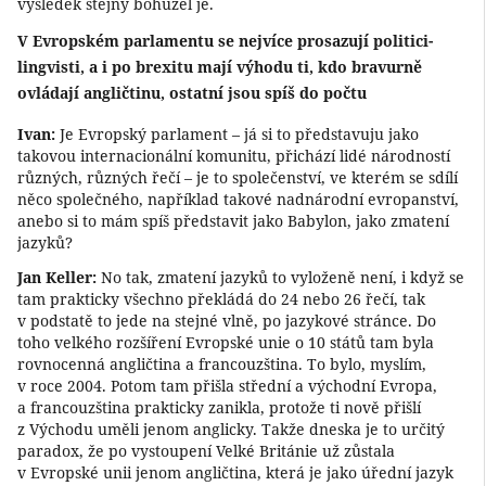
výsledek stejný bohužel je.
V Evropském parlamentu se nejvíce prosazují politici-
lingvisti, a i po brexitu mají výhodu ti, kdo bravurně
ovládají angličtinu, ostatní jsou spíš do počtu
Ivan:
Je Evropský parlament – já si to představuju jako
takovou internacionální komunitu, přichází lidé národností
různých, různých řečí – je to společenství, ve kterém se sdílí
něco společného, například takové nadnárodní evropanství,
anebo si to mám spíš představit jako Babylon, jako zmatení
jazyků?
Jan Keller:
No tak, zmatení jazyků to vyloženě není, i když se
tam prakticky všechno překládá do 24 nebo 26 řečí, tak
v podstatě to jede na stejné vlně, po jazykové stránce. Do
toho velkého rozšíření Evropské unie o 10 států tam byla
rovnocenná angličtina a francouzština. To bylo, myslím,
v roce 2004. Potom tam přišla střední a východní Evropa,
a francouzština prakticky zanikla, protože ti nově přišlí
z Východu uměli jenom anglicky. Takže dneska je to určitý
paradox, že po vystoupení Velké Británie už zůstala
v Evropské unii jenom angličtina, která je jako úřední jazyk