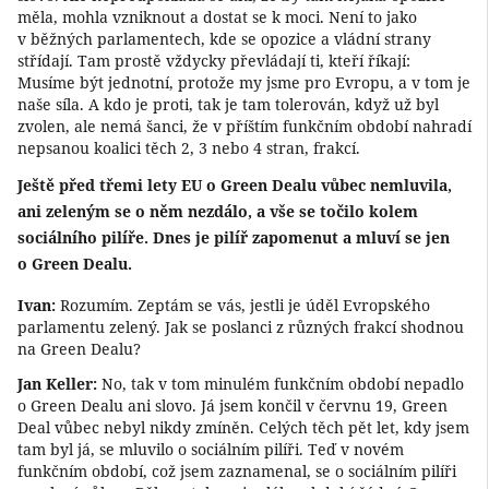
měla, mohla vzniknout a dostat se k moci. Není to jako
v běžných parlamentech, kde se opozice a vládní strany
střídají. Tam prostě vždycky převládají ti, kteří říkají:
Musíme být jednotní, protože my jsme pro Evropu, a v tom je
naše síla. A kdo je proti, tak je tam tolerován, když už byl
zvolen, ale nemá šanci, že v příštím funkčním období nahradí
nepsanou koalici těch 2, 3 nebo 4 stran, frakcí.
Ještě před třemi lety EU o Green Dealu vůbec nemluvila,
ani zeleným se o něm nezdálo, a vše se točilo kolem
sociálního pilíře. Dnes je pilíř zapomenut a mluví se jen
o Green Dealu.
Ivan:
Rozumím. Zeptám se vás, jestli je úděl Evropského
parlamentu zelený. Jak se poslanci z různých frakcí shodnou
na Green Dealu?
Jan Keller:
No, tak v tom minulém funkčním období nepadlo
o Green Dealu ani slovo. Já jsem končil v červnu 19, Green
Deal vůbec nebyl nikdy zmíněn. Celých těch pět let, kdy jsem
tam byl já, se mluvilo o sociálním pilíři. Teď v novém
funkčním období, což jsem zaznamenal, se o sociálním pilíři