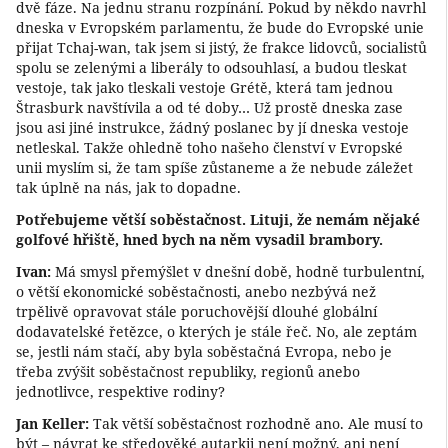
dvě fáze. Na jednu stranu rozpínání. Pokud by někdo navrhl
dneska v Evropském parlamentu, že bude do Evropské unie
přijat Tchaj-wan, tak jsem si jistý, že frakce lidovců, socialistů
spolu se zelenými a liberály to odsouhlasí, a budou tleskat
vestoje, tak jako tleskali vestoje Grétě, která tam jednou
Štrasburk navštívila a od té doby… Už prostě dneska zase
jsou asi jiné instrukce, žádný poslanec by jí dneska vestoje
netleskal. Takže ohledně toho našeho členství v Evropské
unii myslím si, že tam spíše zůstaneme a že nebude záležet
tak úplně na nás, jak to dopadne.
Potřebujeme větší soběstačnost. Lituji, že nemám nějaké
golfové hřiště, hned bych na něm vysadil brambory.
Ivan:
Má smysl přemýšlet v dnešní době, hodně turbulentní,
o větší ekonomické soběstačnosti, anebo nezbývá než
trpělivě opravovat stále poruchovější dlouhé globální
dodavatelské řetězce, o kterých je stále řeč. No, ale zeptám
se, jestli nám stačí, aby byla soběstačná Evropa, nebo je
třeba zvýšit soběstačnost republiky, regionů anebo
jednotlivce, respektive rodiny?
Jan Keller:
Tak větší soběstačnost rozhodně ano. Ale musí to
být – návrat ke středověké autarkii není možný, ani není