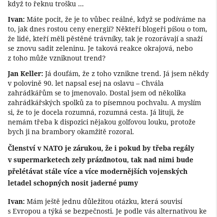
když to řeknu trošku …
Ivan:
Máte pocit, že je to vůbec reálné, když se podíváme na
to, jak dnes rostou ceny energií? Někteří blogeři píšou o tom,
že lidé, kteří měli pěstěné trávníky, tak je rozorávají a snaží
se znovu sadit zeleninu. Je taková reakce okrajová, nebo
z toho může vzniknout trend?
Jan Keller:
Já doufám, že z toho vznikne trend. Já jsem někdy
v polovině 90. let napsal esej na oslavu – Chvála
zahrádkářům se to jmenovalo. Dostal jsem od několika
zahrádkářských spolků za to písemnou pochvalu. A myslím
si, že to je docela rozumná, rozumná cesta. Já lituji, že
nemám třeba k dispozici nějakou golfovou louku, protože
bych ji na brambory okamžitě rozoral.
Členství v NATO je zárukou, že i pokud by třeba regály
v supermarketech zely prázdnotou, tak nad nimi bude
přelétávat stále více a více modernějších vojenských
letadel schopných nosit jaderné pumy
Ivan:
Mám ještě jednu důležitou otázku, která souvisí
s Evropou a týká se bezpečnosti. Je podle vás alternativou ke