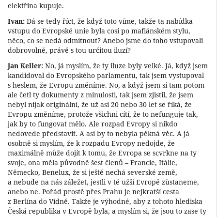
elektřina kupuje.
Ivan:
Dá se tedy říct, že když toto víme, takže ta nabídka
vstupu do Evropské unie byla cosi po mafiánském stylu,
něco, co se nedá odmítnout? Anebo jsme do toho vstupovali
dobrovolně, právě s tou určitou iluzí?
Jan Keller:
No, já myslím, že ty iluze byly velké. Já, když jsem
kandidoval do Evropského parlamentu, tak jsem vystupoval
s heslem, že Evropu změníme. No, a když jsem si tam potom
ale četl ty dokumenty z minulosti, tak jsem zjistil, že jsem
nebyl nijak originální, že už asi 20 nebo 30 let se říká, že
Evropu změníme, protože všichni cítí, že to nefunguje tak,
jak by to fungovat mělo. Ale rozpad Evropy si nikdo
nedovede představit. A asi by to nebyla pěkná věc. A já
osobně si myslím, že k rozpadu Evropy nedojde, že
maximálně může dojít k tomu, že Evropa se scvrkne na ty
svoje, ona měla původně šest členů – Francie, Itálie,
Německo, Benelux, že si ještě nechá severské země,
a nebude na nás záležet, jestli v té užší Evropě zůstaneme,
anebo ne. Pořád prostě přes Prahu je nejkratší cesta
z Berlína do Vídně. Takže je výhodné, aby z tohoto hlediska
Česká republika v Evropě byla, a myslím si, že jsou to zase ty