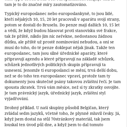
tam je to do značné míry zautomatizováno.
Typický europoslanec nebo europoslankyně, to jsou lidé,
kteří nějakých 10, 15, 20 let pracovali v aparátu svojí strany,
potom se dostali do Bruselu. Do penze mají dalších 10, 15 let
a vědí, že když budou hlasovat proti stanovisku své frakce,
tak že příště, nikdo jim nic neřekne, nedostanou žádnou
důtku, ale příště už prostě nominováni nebudou, a oni se
musí do toho, do té penze doklepat nějak jinak. Takže ten
europoslanec, tam jsou silné úřednické aparáty, které
připravují agendu a které připravují na základě schůzek,
schůzek jednotlivých politických skupin připravují ta
usnesení. Jenomže ti europoslanci se mění, trvá delší dobu,
než se do toho ten europoslanec vpraví, protože tam ty
dokumenty jsou skutečně psány takovou zvláštní řečí. Je tam
spousta zkratek. Trvá vám měsíce, než si ty zkratky osvojíte.
Je tam právnický jazyk, úřednický jazyk, zvláštní styl
vyjadřování.
Drobný příklad. U naší skupiny působil Belgičan, který
zvládal sedm jazyků, včetně toho, že plynně mluvil česky. Já,
když jsem dostal na stůl 70stránkový materiál, tak jsem
louskal ten úvod půl dne, a když jsem to dal tomuto