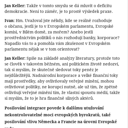
Jan Keller:
Takže v tomto smyslu se dá mluvit o deficitu
demokracie. Není to záměr, je to prostě výsledek praxe.
Ivan:
Hm. Uvažoval jste někdy, kde se reálně rozhoduje
o občanu, jestli je to v Evropském parlamentu, Evropské
komisi, v Bílém domě, za mořem? Anebo jestli
prostřednictvím politiků o nás rozhodují banky, korporace?
Napadlo vás to a pomohla vám zkušenost v Evropském
parlamentu nějak se v tom orientovat?
Jan Keller:
Spíše na základě analýzy literatury, protože toto
se člověk v takovém běžném, ani politickém životě nedozví,
tak si myslím, že skutečně sledovat toky peněz je
nejdůležitější. Nadnárodní korporace a velké finanční toky
mají prostředky, aby ovlivňovaly veřejné mínění, mohou
ovlivňovat politiky, ne korupcí nutně, ale už tím, že zpětně
ovlivňují veřejné mínění tím, že vlastní spoustu médií, takže
si myslím, že to je hra finančně silných aktérů.
Posilování integrace povede k dalšímu utužování
nekontrolovatelné moci evropských byrokratů, také
posilování vlivu Německa a Francie na úrovni Evropské