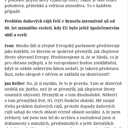
pohodová, přátelská a vstřícná atmosféra. To v každém
případě.
Problém daňových rájů řeší v Bruselu intenzivně už od
60. let minulého století, kdy EU bylo ještě Společenstvím
uhlí a oceli
Ivan:
Mnoho lidí si zřejmě Evropský parlament představuje
jako kolektiv, ve kterém se společně přemýšlí, jak zlepšovat
životy obyvatel Evropy. Představujeme si, že se hledá, co je
pro občana nejlepší, a že europoslanci budou zneklidněni,
když se někde některým lidem nedaří. Je taková představa
iluzí, nebo alespoň v něčem se zakládá na skutečnosti?
Jan Keller:
No, já si myslím, že to je pravda. Tam se skutečně
nedělá nic jiného, než že se přemýšlí, jak zlepšovat životy
ostatních obyvatel. Přemýšlí se o tom dlouhodobě. Někteří
o tom přemýšlejí dvě, tři, čtyři funkční období. Mě zaujal
třeba problém daňových rájů, protože dopady daňových
rájů sahají do všech oblastí včetně oblasti sociální. A že jsem
zvědavý, tak jsem tam šel do archivu a nastudoval jsem si
dokumenty z minulých, předminulých a ještě dávnějších