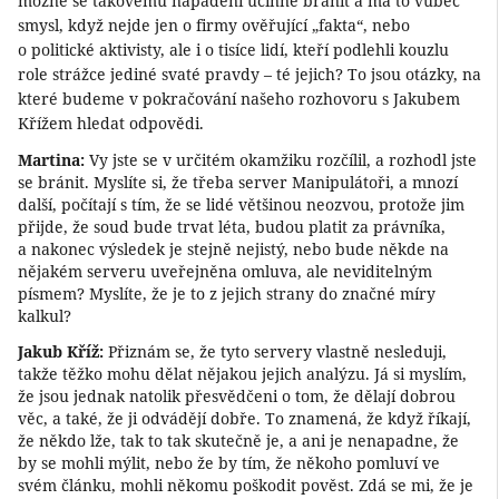
možné se takovému napadení účinně bránit a má to vůbec
smysl, když nejde jen o firmy ověřující „fakta“, nebo
o politické aktivisty, ale i o tisíce lidí, kteří podlehli kouzlu
role strážce jediné svaté pravdy – té jejich? To jsou otázky, na
které budeme v pokračování našeho rozhovoru s Jakubem
Křížem hledat odpovědi.
Martina:
Vy jste se v určitém okamžiku rozčílil, a rozhodl jste
se bránit. Myslíte si, že třeba server Manipulátoři, a mnozí
další, počítají s tím, že se lidé většinou neozvou, protože jim
přijde, že soud bude trvat léta, budou platit za právníka,
a nakonec výsledek je stejně nejistý, nebo bude někde na
nějakém serveru uveřejněna omluva, ale neviditelným
písmem? Myslíte, že je to z jejich strany do značné míry
kalkul?
Jakub Kříž:
Přiznám se, že tyto servery vlastně nesleduji,
takže těžko mohu dělat nějakou jejich analýzu. Já si myslím,
že jsou jednak natolik přesvědčeni o tom, že dělají dobrou
věc, a také, že ji odvádějí dobře. To znamená, že když říkají,
že někdo lže, tak to tak skutečně je, a ani je nenapadne, že
by se mohli mýlit, nebo že by tím, že někoho pomluví ve
svém článku, mohli někomu poškodit pověst. Zdá se mi, že je