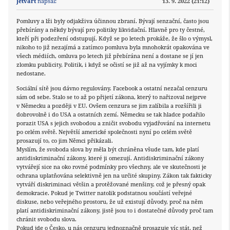
Jetvart
napsal:
13. 9. 2022 (21:12)
Pomluvy a lži byly odjakživa účinnou zbraní. Bývají senzační, často jsou
přebírány a někdy bývají pro politiky likvidační. Hlavně pro ty čestné,
kteří při podezření odstupují. Když se po letech prokáže, že šlo o výmysl,
nikoho to již nezajímá a zatímco pomluva byla mnohokrát opakována ve
všech médiích, omluva po letech již přebírána není a dostane se jí jen
zlomku publicity, Politik, i když se očistí se již až na vyjímky k moci
nedostane.
Sociální sítě jsou dávno regulovány. Facebook a ostatní nezačal cenzuru
sám od sebe. Stalo se to až po přijetí zákona, který to nařizoval nejprve
v Německu a později v EU. Ovšem cenzura se jim zalíbila a rozšířili ji
dobrovolně i do USA a ostatních zemí. Německu se tak hladce podařilo
porazit USA s jejich svobodou a zničit svobodu vyjadřování na internetu
po celém světě. Největší americké společnosti nyní po celém světě
prosazují to, co jim Němci přikázali.
Myslím, že svoboda slova by měla být chráněna všude tam, kde platí
antidiskriminační zákony, které ji omezují. Antidiskriminační zákony
vytvářejí sice na oko rovné podmínky pro všechny, ale ve skutečnosti je
ochrana uplatňována selektivně jen na určité skupiny. Zákon tak fakticky
vytváří diskriminaci většin a protěžované menšiny, což je přesný opak
demokracie. Pokud je Twitter natolik podstatnou součástí veřejné
diskuse, nebo veřejného prostoru, že už existují důvody, proč na něm
platí antidiskriminační zákony, jistě jsou to i dostatečné důvody proč tam
chránit svobodu slova.
Pokud jde o Česko, u nás cenzuru jednoznačně prosazuje víc stát, než