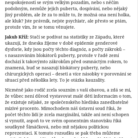
nespokojenosti se svým velkým pozadím, nebo s něčím
podobným, nemůže jejich puberta, dospívání, nebo nějaký
jiný problém, ale že za to může to, že možná ona není holka,
ale kluk? Jste právník, nejste psychiatr, ale přesto se ptám,
protože vím, že se tomu věnujete.
Jakub Kříž:
Stačí se podívat na statistiky ze Západu, které
ukazují, že dneska žijeme v době epidemie genderové
dysforie, kdy jsou počty těchto diagnóz, a počty zákroků –
s nasazováním blokátorů puberty, protože v řadě zemí
dochází k takovýmto zákrokům před osmnáctým rokem, to
znamená, buď se nasazují blokátory puberty, nebo
chirurgických operací – deseti a více násobky v porovnání se
situací před několika lety. To je otázka kauzality.
Nicméně jako rodič zcela souzním s vaší obavou, a zdá se mi,
že vůbec není důvod vystavovat malé děti informacím o tom,
že existuje nějaké, ze společenského hlediska zanedbatelné
mizivé procento. Mimochodem náš ústavní soud říká, že
počet těchto lidí je zcela marginální, takže ani není schopen
si vynutit, aspoň to ve svém oponentním stanovisku říká
soudkyně Šimáčková, nebo mít nějakou politickou
reprezentaci. K tomuto rozsudku se pak třeba můžeme