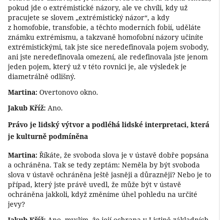
pokud jde o extrémistické názory, ale ve chvíli, kdy už
pracujete se slovem „extrémistický názor“, a kdy
z homofobie, transfobie, a těchto moderních fobií, uděláte
známku extrémismu, a takzvaně homofobní názory učiníte
extrémistickými, tak jste sice neredefinovala pojem svobody,
ani jste neredefinovala omezení, ale redefinovala jste jenom
jeden pojem, který už v této rovnici je, ale výsledek je
diametrálně odlišný.
Martina:
Overtonovo okno.
Jakub Kříž:
Ano.
Právo je lidský výtvor a podléhá lidské interpretaci, která
je kulturně podmíněna
Martina:
Říkáte, že svoboda slova je v ústavě dobře popsána
a ochráněna. Tak se tedy zeptám: Neměla by být svoboda
slova v ústavě ochráněna ještě jasněji a důrazněji? Nebo je to
případ, který jste právě uvedl, že může být v ústavě
ochráněna jakkoli, když změníme úhel pohledu na určité
jevy?
Jakub Kříž:
Ano, myslím, že její ochrana v Listině základních