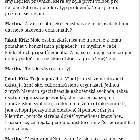
smýšlejících právníků, která by byla první volbou pro
někoho, kdo má podobný typ problémů. Nebo já o ní,
přiznám se, nevím.
Martina:
A vaše osobní zkušenost vás neinspirovala k tomu
dát něco takového dohromady?
Jakub Kříž:
Moje osobní zkušenost mě inspiruje k tomu
pomáhat v konkrétních případech. To myslím v řadě
konkrétních případů pomáhá. A to, co říkáte, je samozřejmě
dobrý podnět pro nějakou diskusi, a pro přemýšlení.
Martina:
Teď do vás trochu ryji.
Jakub Kříž:
To je v pořádku Všiml jsem si, že v zahraničí
existují různé sítě, odborníků nebo organizací. Jednou
z mých hlavních specializací je náboženská svoboda, takže
existují organizace právníků, kteří se specializují na
náboženskou svobodu, a díky tomu, že mají takovouto síť,
jsou schopni poskytnout efektivnější pomoc různým
klientům, protože si třeba dokáží vyměňovat know-how.
Přiznám se, že nějaká podobná instituce mi v České republice
není známa.
Martina:
Přesto vám děkuji za to, že jste nás seznámil se