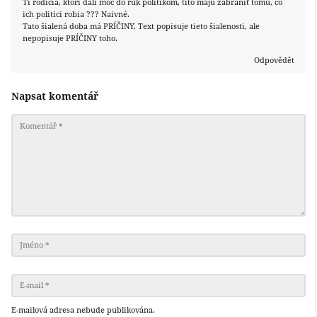
Tí rodičia, ktorí dali moc do rúk politikom, títo majú zabrániť tomu, čo
ich politici robia ??? Naivné.
Tato šialená doba má PRÍČINY. Text popisuje tieto šialenosti, ale
nepopisuje PRÍČINY toho.
Odpovědět
Napsat komentář
E-mailová adresa nebude publikována.