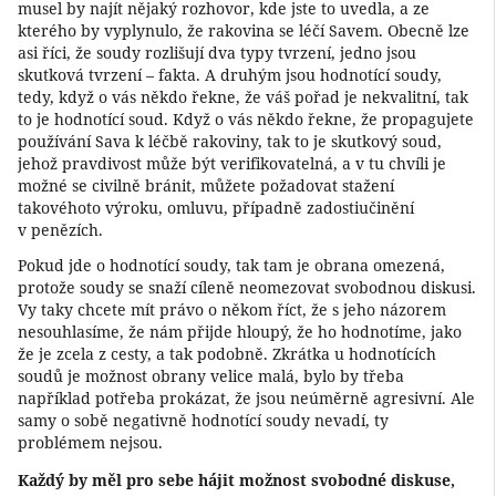
musel by najít nějaký rozhovor, kde jste to uvedla, a ze
kterého by vyplynulo, že rakovina se léčí Savem. Obecně lze
asi říci, že soudy rozlišují dva typy tvrzení, jedno jsou
skutková tvrzení – fakta. A druhým jsou hodnotící soudy,
tedy, když o vás někdo řekne, že váš pořad je nekvalitní, tak
to je hodnotící soud. Když o vás někdo řekne, že propagujete
používání Sava k léčbě rakoviny, tak to je skutkový soud,
jehož pravdivost může být verifikovatelná, a v tu chvíli je
možné se civilně bránit, můžete požadovat stažení
takovéhoto výroku, omluvu, případně zadostiučinění
v penězích.
Pokud jde o hodnotící soudy, tak tam je obrana omezená,
protože soudy se snaží cíleně neomezovat svobodnou diskusi.
Vy taky chcete mít právo o někom říct, že s jeho názorem
nesouhlasíme, že nám přijde hloupý, že ho hodnotíme, jako
že je zcela z cesty, a tak podobně. Zkrátka u hodnotících
soudů je možnost obrany velice malá, bylo by třeba
například potřeba prokázat, že jsou neúměrně agresivní. Ale
samy o sobě negativně hodnotící soudy nevadí, ty
problémem nejsou.
Každý by měl pro sebe hájit možnost svobodné diskuse,