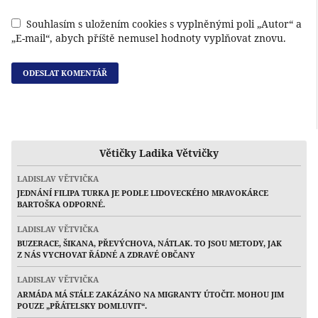
Souhlasím s uložením cookies s vyplněnými poli „Autor“ a
„E-mail“, abych příště nemusel hodnoty vyplňovat znovu.
Větičky Ladika Větvičky
LADISLAV VĚTVIČKA
JEDNÁNÍ FILIPA TURKA JE PODLE LIDOVECKÉHO MRAVOKÁRCE
BARTOŠKA ODPORNÉ.
LADISLAV VĚTVIČKA
BUZERACE, ŠIKANA, PŘEVÝCHOVA, NÁTLAK. TO JSOU METODY, JAK
Z NÁS VYCHOVAT ŘÁDNÉ A ZDRAVÉ OBČANY
LADISLAV VĚTVIČKA
ARMÁDA MÁ STÁLE ZAKÁZÁNO NA MIGRANTY ÚTOČIT. MOHOU JIM
POUZE „PŘÁTELSKY DOMLUVIT“.