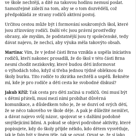
ve škole nechtějí, a dítě na takovou hodinu nemusí poslat.
Samozřejmě záleží na tom, aby se o tom dozvěděli, což
předpokládá ze strany rodičů aktivní postoj.
Určitou cestou může být i formování soukromých škol, které
jsou zřizovány rodiči. Další věc jsou právní prostředky
obrany, ale myslím, že podstatnější jsou ty společenské, tedy
dávat najevo, že nechci, aby výuka měla takovýto obsah.
Martina:
Vím, že v jedné části Brna vznikla a uspěla iniciativa
rodičů, kteří nakonec prosadili, že do škol v této části Brna
nesmí chodit neziskovky, které budou děti informovat
o výhodách toho, když si třeba jednou týdně obléknou do
školy burku. Tito rodiče to zkrátka nechtěli a uspěli. Řekněte
mi, kde je pro rodiče a děti cesta ke svobodné diskusi?
Jakub Kříž:
Tak cesta pro děti začíná u rodičů. Oni musí být
s dětmi přáteli, musí mezi nimi probíhat důvěrná
komunikace, a důsledkem toho je, že se dozví od svých dětí,
že se něco takového ve škole děje. A pak je důležité nemlčet,
a dávat najevo svůj názor, spojovat se s dalšími podobně
smýšlejícími lidmi. A pokud se objeví podrobné aktivity, které
popisujete, kdy do školy přijde někdo, kdo dětem vysvětluje,
jak je fajn být v jiném těle, tak se ozvat. Ozvat se, že si jako