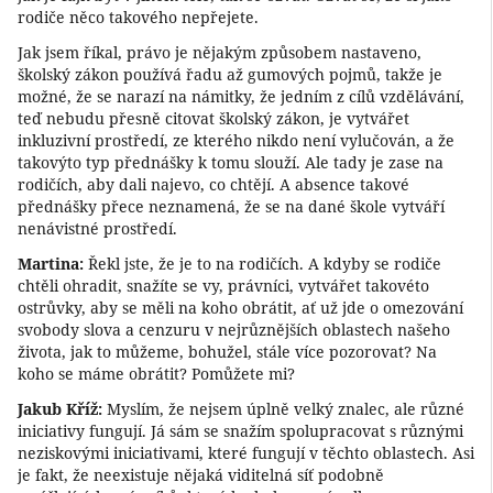
rodiče něco takového nepřejete.
Jak jsem říkal, právo je nějakým způsobem nastaveno,
školský zákon používá řadu až gumových pojmů, takže je
možné, že se narazí na námitky, že jedním z cílů vzdělávání,
teď nebudu přesně citovat školský zákon, je vytvářet
inkluzivní prostředí, ze kterého nikdo není vylučován, a že
takovýto typ přednášky k tomu slouží. Ale tady je zase na
rodičích, aby dali najevo, co chtějí. A absence takové
přednášky přece neznamená, že se na dané škole vytváří
nenávistné prostředí.
Martina:
Řekl jste, že je to na rodičích. A kdyby se rodiče
chtěli ohradit, snažíte se vy, právníci, vytvářet takovéto
ostrůvky, aby se měli na koho obrátit, ať už jde o omezování
svobody slova a cenzuru v nejrůznějších oblastech našeho
života, jak to můžeme, bohužel, stále více pozorovat? Na
koho se máme obrátit? Pomůžete mi?
Jakub Kříž:
Myslím, že nejsem úplně velký znalec, ale různé
iniciativy fungují. Já sám se snažím spolupracovat s různými
neziskovými iniciativami, které fungují v těchto oblastech. Asi
je fakt, že neexistuje nějaká viditelná síť podobně