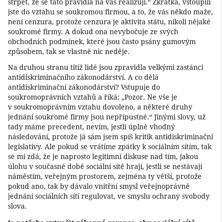
strpět, že se tato pravidla na vás realizují.“ Zkrátka, vstoupili
jste do vztahu se soukromou firmou, a to, že vás někdo maže,
není cenzura, protože cenzura je aktivita státu, nikoli nějaké
soukromé firmy. A dokud ona nevybočuje ze svých
obchodních podmínek, které jsou často psány gumovým
způsobem, tak se vlastně nic neděje.
Na druhou stranu titíž lidé jsou zpravidla velkými zastánci
antidiskriminačního zákonodárství. A co dělá
antidiskriminační zákonodárství? Vstupuje do
soukromoprávních vztahů a říká: „Pozor. Ne vše je
v soukromoprávním vztahu dovoleno, a některé druhy
jednání soukromé firmy jsou nepřípustné.“ Jinými slovy, už
tady máme precedent, nevím, jestli úplně vhodný
následování, protože já sám jsem spíš kritik antidiskriminační
legislativy. Ale pokud se vrátíme zpátky k sociálním sítím, tak
se mi zdá, že je naprosto legitimní diskuse nad tím, jakou
úlohu v současné době sociální sítě hrají, jestli se nestávají
náměstím, veřejným prostorem, zejména ty větší, protože
pokud ano, tak by dávalo vnitřní smysl veřejnoprávně
jednání sociálních sítí regulovat, ve smyslu ochrany svobody
slova.