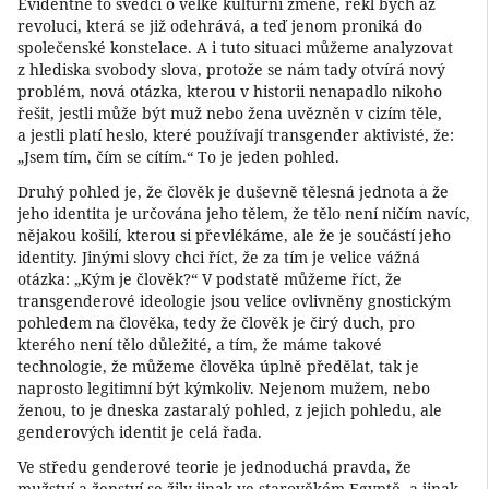
Evidentně to svědčí o velké kulturní změně, řekl bych až
revoluci, která se již odehrává, a teď jenom proniká do
společenské konstelace. A i tuto situaci můžeme analyzovat
z hlediska svobody slova, protože se nám tady otvírá nový
problém, nová otázka, kterou v historii nenapadlo nikoho
řešit, jestli může být muž nebo žena uvězněn v cizím těle,
a jestli platí heslo, které používají transgender aktivisté, že:
„Jsem tím, čím se cítím.“ To je jeden pohled.
Druhý pohled je, že člověk je duševně tělesná jednota a že
jeho identita je určována jeho tělem, že tělo není ničím navíc,
nějakou košilí, kterou si převlékáme, ale že je součástí jeho
identity. Jinými slovy chci říct, že za tím je velice vážná
otázka: „Kým je člověk?“ V podstatě můžeme říct, že
transgenderové ideologie jsou velice ovlivněny gnostickým
pohledem na člověka, tedy že člověk je čirý duch, pro
kterého není tělo důležité, a tím, že máme takové
technologie, že můžeme člověka úplně předělat, tak je
naprosto legitimní být kýmkoliv. Nejenom mužem, nebo
ženou, to je dneska zastaralý pohled, z jejich pohledu, ale
genderových identit je celá řada.
Ve středu genderové teorie je jednoduchá pravda, že
mužství a ženství se žily jinak ve starověkém Egyptě, a jinak