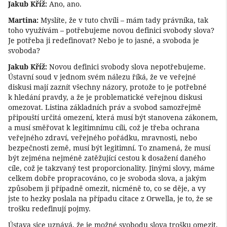
Jakub Kříž:
Ano, ano.
Martina:
Myslíte, že v tuto chvíli – mám tady právníka, tak
toho využívám – potřebujeme novou definici svobody slova?
Je potřeba ji redefinovat? Nebo je to jasné, a svoboda je
svoboda?
Jakub Kříž:
Novou definici svobody slova nepotřebujeme.
Ústavní soud v jednom svém nálezu říká, že ve veřejné
diskusi mají zaznít všechny názory, protože to je potřebné
k hledání pravdy, a že je problematické veřejnou diskusi
omezovat. Listina základních práv a svobod samozřejmě
připouští určitá omezení, která musí být stanovena zákonem,
a musí směřovat k legitimnímu cíli, což je třeba ochrana
veřejného zdraví, veřejného pořádku, mravnosti, nebo
bezpečnosti země, musí být legitimní. To znamená, že musí
být zejména nejméně zatěžující cestou k dosažení daného
cíle, což je takzvaný test proporcionality. Jinými slovy, máme
celkem dobře propracováno, co je svoboda slova, a jakým
způsobem ji případně omezit, nicméně to, co se děje, a vy
jste to hezky poslala na případu citace z Orwella, je to, že se
trošku redefinují pojmy.
Ústava sice uznává, že je možné svobodu slova trošku omezit,