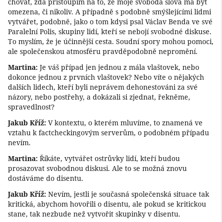
chovat, zda přistoupím na to, že moje svoboda slova má být
omezena, či nikoliv. A případně s podobně smýšlejícími lidmi
vytvářet, podobně, jako o tom kdysi psal Václav Benda ve své
Paralelní Polis, skupiny lidí, kteří se nebojí svobodné diskuse.
To myslím, že je účinnější cesta. Soudní spory mohou pomoci,
ale společenskou atmosféru pravděpodobně nepromění.
Martina:
Je váš případ jen jednou z mála vlaštovek, nebo
dokonce jednou z prvních vlaštovek? Nebo víte o nějakých
dalších lidech, kteří byli neprávem dehonestováni za své
názory, nebo postřehy, a dokázali si zjednat, řekněme,
spravedlnost?
Jakub Kříž:
V kontextu, o kterém mluvíme, to znamená ve
vztahu k factcheckingovým serverům, o podobném případu
nevím.
Martina:
Říkáte, vytvářet ostrůvky lidí, kteří budou
prosazovat svobodnou diskusi. Ale to se možná znovu
dostáváme do disentu.
Jakub Kříž:
Nevím, jestli je současná společenská situace tak
kritická, abychom hovořili o disentu, ale pokud se kritickou
stane, tak nezbude než vytvořit skupinky v disentu.