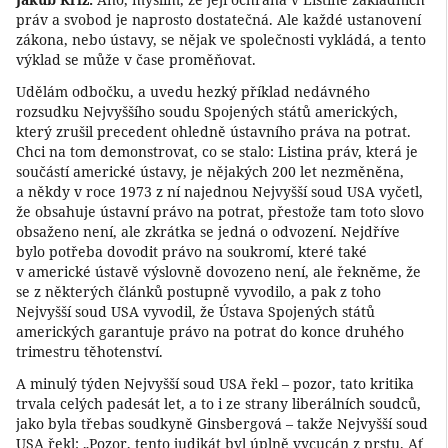
práv a svobod je naprosto dostatečná. Ale každé ustanovení
zákona, nebo ústavy, se nějak ve společnosti vykládá, a tento
výklad se může v čase proměňovat.
Udělám odbočku, a uvedu hezký příklad nedávného
rozsudku Nejvyššího soudu Spojených států amerických,
který zrušil precedent ohledně ústavního práva na potrat.
Chci na tom demonstrovat, co se stalo: Listina práv, která je
součástí americké ústavy, je nějakých 200 let nezměněna,
a někdy v roce 1973 z ní najednou Nejvyšší soud USA vyčetl,
že obsahuje ústavní právo na potrat, přestože tam toto slovo
obsaženo není, ale zkrátka se jedná o odvození. Nejdříve
bylo potřeba dovodit právo na soukromí, které také
v americké ústavě výslovně dovozeno není, ale řekněme, že
se z některých článků postupně vyvodilo, a pak z toho
Nejvyšší soud USA vyvodil, že Ústava Spojených států
amerických garantuje právo na potrat do konce druhého
trimestru těhotenství.
A minulý týden Nejvyšší soud USA řekl – pozor, tato kritika
trvala celých padesát let, a to i ze strany liberálních soudců,
jako byla třebas soudkyně Ginsbergová – takže Nejvyšší soud
USA řekl: „Pozor, tento judikát byl úplně vycucán z prstu. Ať