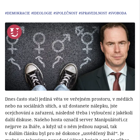
#DEMOKRACIE
#IDEOLOGIE
#SPOLEČNOST
#SPRAVEDLNOST
#SVOBODA
Dnes často stačí jediná věta ve veřejném prostoru, v médiích
nebo na sociálních sítích, a už dostanete nálepku, jste
ocejchování a zařazeni, následně třeba i vyloučení z jakékoli
další diskuse. Našeho hosta označil server Manipulátoři.cz
nejprve za lháře, a když už o něm jednou napsal, tak
v dalším článku byl pro ně dokonce „usvědčený lhář“. Je