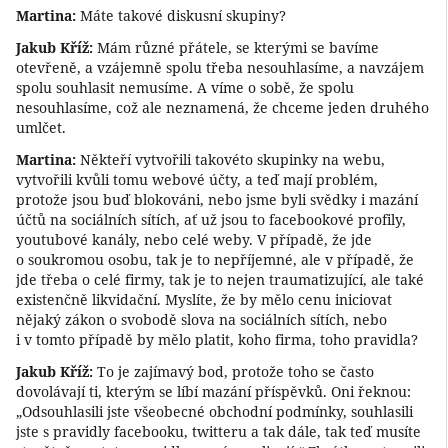
Martina:
Máte takové diskusní skupiny?
Jakub Kříž:
Mám různé přátele, se kterými se bavíme
otevřeně, a vzájemně spolu třeba nesouhlasíme, a navzájem
spolu souhlasit nemusíme. A víme o sobě, že spolu
nesouhlasíme, což ale neznamená, že chceme jeden druhého
umlčet.
Martina:
Někteří vytvořili takovéto skupinky na webu,
vytvořili kvůli tomu webové účty, a teď mají problém,
protože jsou buď blokováni, nebo jsme byli svědky i mazání
účtů na sociálních sítích, ať už jsou to facebookové profily,
youtubové kanály, nebo celé weby. V případě, že jde
o soukromou osobu, tak je to nepříjemné, ale v případě, že
jde třeba o celé firmy, tak je to nejen traumatizující, ale také
existenčně likvidační. Myslíte, že by mělo cenu iniciovat
nějaký zákon o svobodě slova na sociálních sítích, nebo
i v tomto případě by mělo platit, koho firma, toho pravidla?
Jakub Kříž:
To je zajímavý bod, protože toho se často
dovolávají ti, kterým se líbí mazání příspěvků. Oni řeknou:
„Odsouhlasili jste všeobecné obchodní podmínky, souhlasili
jste s pravidly facebooku, twitteru a tak dále, tak teď musíte