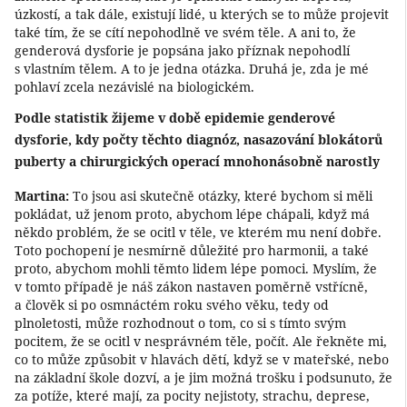
úzkostí, a tak dále, existují lidé, u kterých se to může projevit
také tím, že se cítí nepohodlně ve svém těle. A ani to, že
genderová dysforie je popsána jako příznak nepohodlí
s vlastním tělem. A to je jedna otázka. Druhá je, zda je mé
pohlaví zcela nezávislé na biologickém.
Podle statistik žijeme v době epidemie genderové
dysforie, kdy počty těchto diagnóz, nasazování blokátorů
puberty a chirurgických operací mnohonásobně narostly
Martina:
To jsou asi skutečně otázky, které bychom si měli
pokládat, už jenom proto, abychom lépe chápali, když má
někdo problém, že se ocitl v těle, ve kterém mu není dobře.
Toto pochopení je nesmírně důležité pro harmonii, a také
proto, abychom mohli těmto lidem lépe pomoci. Myslím, že
v tomto případě je náš zákon nastaven poměrně vstřícně,
a člověk si po osmnáctém roku svého věku, tedy od
plnoletosti, může rozhodnout o tom, co si s tímto svým
pocitem, že se ocitl v nesprávném těle, počít. Ale řekněte mi,
co to může způsobit v hlavách dětí, když se v mateřské, nebo
na základní škole dozví, a je jim možná trošku i podsunuto, že
za potíže, které mají, za pocity nejistoty, strachu, deprese,