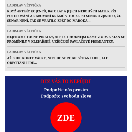
LADISLAV VĚTVIČKA
KDYŽ 40 TISÍC KOJENCŮ, BATOLAT A JEJICH NEBOHÝCH MATEK PŘI
POTULOVÁNÍ A RABOVÁNÍ KRÁMŮ V TOUZE PO SUNARU ZJISTILO, ŽE
SUNAR NENÍ, TAK SE VRÁTILO ZPĚT DO MAROKA…
LADISLAV VĚTVIČKA
NEJENOM ÚTOČNÉ PIRÁTKY, ALE I CTIHODNĚJŠÍ DÁMY Z ODS A STAN SE
PROMĚNILY V KLEPAŘSKÉ, UKŘIČENÉ PAVLAČOVÉ PREMIANTKY.
LADISLAV VĚTVIČKA
AŽ BUDE KONEC VÁLKY, NEBUDE SE ROBIT SČITANI LIDU, ALE
ODEČITANI LIDU…
BEZ VÁS TO NEPŮJDE
Podpořte nás prosím
Podpořte svobodu slova
ZDE