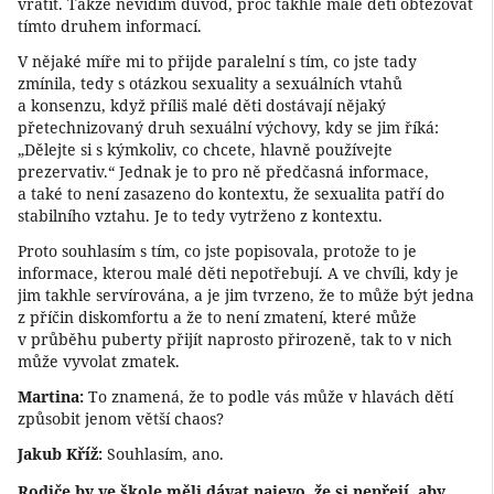
vrátit. Takže nevidím důvod, proč takhle malé děti obtěžovat
tímto druhem informací.
V nějaké míře mi to přijde paralelní s tím, co jste tady
zmínila, tedy s otázkou sexuality a sexuálních vtahů
a konsenzu, když příliš malé děti dostávají nějaký
přetechnizovaný druh sexuální výchovy, kdy se jim říká:
„Dělejte si s kýmkoliv, co chcete, hlavně používejte
prezervativ.“ Jednak je to pro ně předčasná informace,
a také to není zasazeno do kontextu, že sexualita patří do
stabilního vztahu. Je to tedy vytrženo z kontextu.
Proto souhlasím s tím, co jste popisovala, protože to je
informace, kterou malé děti nepotřebují. A ve chvíli, kdy je
jim takhle servírována, a je jim tvrzeno, že to může být jedna
z příčin diskomfortu a že to není zmatení, které může
v průběhu puberty přijít naprosto přirozeně, tak to v nich
může vyvolat zmatek.
Martina:
To znamená, že to podle vás může v hlavách dětí
způsobit jenom větší chaos?
Jakub Kříž:
Souhlasím, ano.
Rodiče by ve škole měli dávat najevo, že si nepřejí, aby