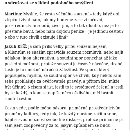
a sdružovat se s lidmi podobného smýšlení
Martina:
Myslíte, že cesta věčného souzení – tedy když oni
ztrpčují život nám, tak my budeme zase ztrpčovat,
prostřednictvím soudů, život jim, a to tak dlouho, než je to
přestane bavit, nebo nám dojdou peníze – je jedinou cestou?
Nebo v tuto chvíli existuje i jiná?
Jakub Kříž:
Já sám příliš velký přítel souzení nejsem,
a klientům se snažím zpravidla souzení rozmluvit, nebo najít
nějakou jinou alternativu, a soudní spor ponechat až jako
poslední možnost, protože souzení je časově náročné, drahé,
často je to emočně náročná záležitost. Ve sporu, který
popisujete, myslím, že soudní spor ve chvíli, kdy někdo sám
sebe prohlašuje za ověřovatele pravdy, a přitom lže, může
být účinný. Nejsem si jist, jestli to je systémové řešení, a jestli
by se každý, o kom se napíše něco ošklivého, měl bránit
soudní cestou.
Cesta vede, podle mého názoru, primárně prostřednictvím
proměny kultury, tedy tak, že každý musíme začít u sebe,
hájit si svou možnost svobodné diskuse, protože primárně já
sám jsem zodpovědný za to, jakým způsobem se budu