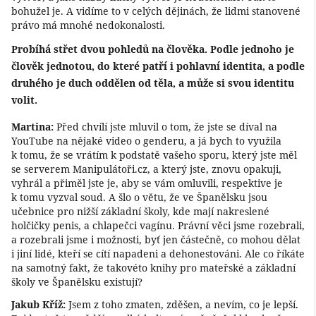
bohužel je. A vidíme to v celých dějinách, že lidmi stanovené
právo má mnohé nedokonalosti.
Probíhá střet dvou pohledů na člověka. Podle jednoho je
člověk jednotou, do které patří i pohlavní identita, a podle
druhého je duch oddělen od těla, a může si svou identitu
volit.
Martina:
Před chvílí jste mluvil o tom, že jste se díval na
YouTube na nějaké video o genderu, a já bych to využila
k tomu, že se vrátím k podstatě vašeho sporu, který jste měl
se serverem Manipulátoři.cz, a který jste, znovu opakuji,
vyhrál a přiměl jste je, aby se vám omluvili, respektive je
k tomu vyzval soud. A šlo o větu, že ve Španělsku jsou
učebnice pro nižší základní školy, kde mají nakreslené
holčičky penis, a chlapečci vagínu. Právní věci jsme rozebrali,
a rozebrali jsme i možnosti, byť jen částečně, co mohou dělat
i jiní lidé, kteří se cítí napadeni a dehonestováni. Ale co říkáte
na samotný fakt, že takovéto knihy pro mateřské a základní
školy ve Španělsku existují?
Jakub Kříž:
Jsem z toho zmaten, zděšen, a nevím, co je lepší.