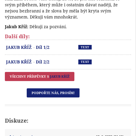
svým příběhem, který může i ostatním dávat naději, že
nejsou bezbranní a že slova by měla být kryta svým
významem. Děkuji vám mnohokrát.
Jakub Kříž:
Děkuji za pozvání.
Další díly:
Př
JAKUB KŘÍŽ
Díl 1/2
TEXT
Př
JAKUB KŘÍŽ
Díl 2/2
TEXT
VŠECHNY PŘÍSPĚVKY S
JAKUB KŘÍŽ
PODPOŘTE NÁS, PROSÍM!
Diskuze: