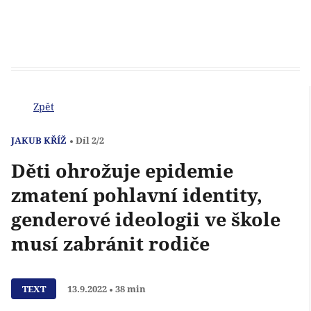
Zpět
JAKUB KŘÍŽ
Díl 2/2
Děti ohrožuje epidemie
zmatení pohlavní identity,
genderové ideologii ve škole
musí zabránit rodiče
Přehrát
TEXT
13.9.2022
38 min