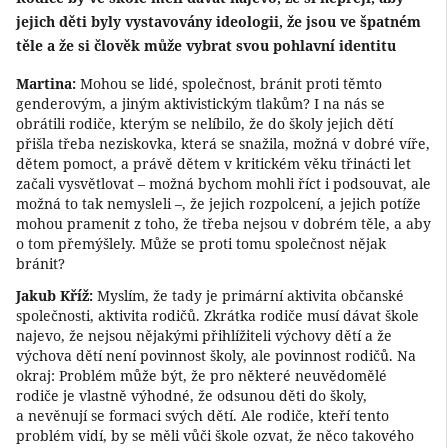
jejich děti byly vystavovány ideologii, že jsou ve špatném
těle a že si člověk může vybrat svou pohlavní identitu
Martina:
Mohou se lidé, společnost, bránit proti těmto
genderovým, a jiným aktivistickým tlakům? I na nás se
obrátili rodiče, kterým se nelíbilo, že do školy jejich dětí
přišla třeba neziskovka, která se snažila, možná v dobré víře,
dětem pomoct, a právě dětem v kritickém věku třinácti let
začali vysvětlovat – možná bychom mohli říct i podsouvat, ale
možná to tak nemysleli –, že jejich rozpolcení, a jejich potíže
mohou pramenit z toho, že třeba nejsou v dobrém těle, a aby
o tom přemýšlely. Může se proti tomu společnost nějak
bránit?
Jakub Kříž:
Myslím, že tady je primární aktivita občanské
společnosti, aktivita rodičů. Zkrátka rodiče musí dávat škole
najevo, že nejsou nějakými přihlížiteli výchovy dětí a že
výchova dětí není povinnost školy, ale povinnost rodičů. Na
okraj: Problém může být, že pro některé neuvědomělé
rodiče je vlastně výhodné, že odsunou děti do školy,
a nevěnují se formaci svých dětí. Ale rodiče, kteří tento
problém vidí, by se měli vůči škole ozvat, že něco takového