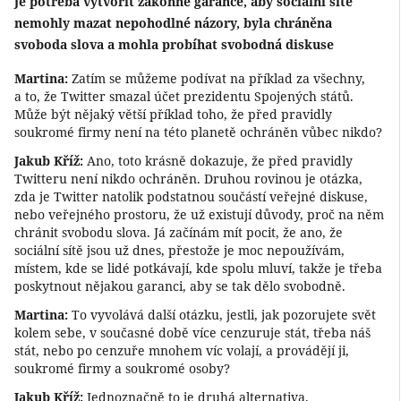
Je potřeba vytvořit zákonné garance, aby sociální sítě
nemohly mazat nepohodlné názory, byla chráněna
svoboda slova a mohla probíhat svobodná diskuse
Martina:
Zatím se můžeme podívat na příklad za všechny,
a to, že Twitter smazal účet prezidentu Spojených států.
Může být nějaký větší příklad toho, že před pravidly
soukromé firmy není na této planetě ochráněn vůbec nikdo?
Jakub Kříž:
Ano, toto krásně dokazuje, že před pravidly
Twitteru není nikdo ochráněn. Druhou rovinou je otázka,
zda je Twitter natolik podstatnou součástí veřejné diskuse,
nebo veřejného prostoru, že už existují důvody, proč na něm
chránit svobodu slova. Já začínám mít pocit, že ano, že
sociální sítě jsou už dnes, přestože je moc nepoužívám,
místem, kde se lidé potkávají, kde spolu mluví, takže je třeba
poskytnout nějakou garanci, aby se tak dělo svobodně.
Martina:
To vyvolává další otázku, jestli, jak pozorujete svět
kolem sebe, v současné době více cenzuruje stát, třeba náš
stát, nebo po cenzuře mnohem víc volají, a provádějí ji,
soukromé firmy a soukromé osoby?
Jakub Kříž:
Jednoznačně to je druhá alternativa.