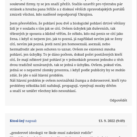
soukromé firmy, ty se jen snaží přežít. Stačilo uzavřít pro výstrahu pár
stránek a hrozba pana Stříže a z diskusí větších zpravodajských portálů
zmizeli všichni, kdo nadšeně nepodporují Ukrajinu.
Jsem přesvědčen, že pohlaví jsou dvě a biologické pohlaví drtivé většiny
lidí je v souladu s tím jak se cítí. Ovšem úchylek jak duševních, tak
tělesných je spousta a klidně věřím, že někdo, kdo má penis se cítí jako
žena, i když si nejsem jist, jak to pozná, já například nevím jak se ženy
cítí, nevím jak pozná, jestli není jen homosexuál, asexuál, nebo
hermafrodit ale jsem ochoten to uznat. Ovšem ne existenci mnoha
pohlaví, jen úchylky. To je dáno počtem, dokud počet postižených kteří
cítí, že mají některé jiné pohlaví je v jednotkách procent jednoho z těch
dvou tradičně uznávaných, tak se jedná o úchylku. Ovšem, pokud vím,
jedná se o nepatrné zlomky procenta, i když podle publicity by se mohlo
zdát, že jde o náš hlavní problém.
Náš hlavní problém je ovšem novinářská žumpa a dobroserové, kteří tyto
problémy několika lidí nafukují, propagují, vymývají mozky dětěm
a snaží se umlčet všechny kdo nesouhlasí.
Odpovědět
Ktosi-iný
napsal:
13. 9. 2022 (9:49)
„genderové ideologii ve škole musí zabránit rodiče“