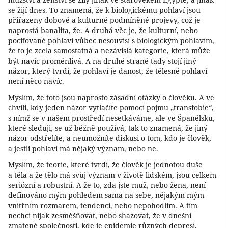
se žijí dnes. To znamená, že k biologickému pohlaví jsou
přiřazeny dobově a kulturně podmíněné projevy, což je
naprostá banalita, že. A druhá věc je, že kulturní, nebo
pociťované pohlaví vůbec nesouvisí s biologickým pohlavím,
že to je zcela samostatná a nezávislá kategorie, která může
být navíc proměnlivá. A na druhé straně tady stojí jiný
názor, který tvrdí, že pohlaví je danost, že tělesné pohlaví
není něco navíc.
Myslím, že toto jsou naprosto zásadní otázky o člověku. A ve
chvíli, kdy jeden názor vytlačíte pomocí pojmu „transfobie“,
s nímž se v našem prostředí nesetkáváme, ale ve Španělsku,
které sleduji, se už běžně používá, tak to znamená, že jiný
názor odstřelíte, a neumožníte diskusi o tom, kdo je člověk,
a jestli pohlaví má nějaký význam, nebo ne.
Myslím, že teorie, které tvrdí, že člověk je jednotou duše
a těla a že tělo má svůj význam v životě lidském, jsou celkem
seriózní a robustní. A že to, zda jste muž, nebo žena, není
definováno mým pohledem sama na sebe, nějakým mým
vnitřním rozmarem, tendencí, nebo nepohodlím. A tím
nechci nijak zesměšňovat, nebo shazovat, že v dnešní
zmatené společnosti, kde je epidemie různých depresí,