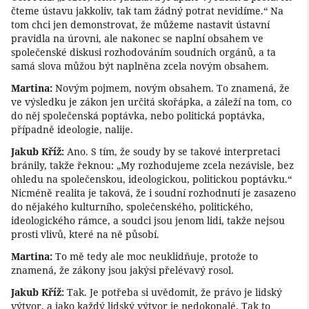
čteme ústavu jakkoliv, tak tam žádný potrat nevidíme.“ Na
tom chci jen demonstrovat, že můžeme nastavit ústavní
pravidla na úrovni, ale nakonec se naplní obsahem ve
společenské diskusi rozhodováním soudních orgánů, a ta
samá slova můžou být naplněna zcela novým obsahem.
Martina:
Novým pojmem, novým obsahem. To znamená, že
ve výsledku je zákon jen určitá skořápka, a záleží na tom, co
do něj společenská poptávka, nebo politická poptávka,
případně ideologie, nalije.
Jakub Kříž:
Ano. S tím, že soudy by se takové interpretaci
bránily, takže řeknou: „My rozhodujeme zcela nezávisle, bez
ohledu na společenskou, ideologickou, politickou poptávku.“
Nicméně realita je taková, že i soudní rozhodnutí je zasazeno
do nějakého kulturního, společenského, politického,
ideologického rámce, a soudci jsou jenom lidi, takže nejsou
prosti vlivů, které na ně působí.
Martina:
To mě tedy ale moc neuklidňuje, protože to
znamená, že zákony jsou jakýsi přelévavý rosol.
Jakub Kříž:
Tak. Je potřeba si uvědomit, že právo je lidský
výtvor, a jako každý lidský výtvor je nedokonalé. Tak to