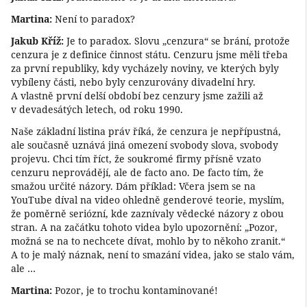
Martina:
Není to paradox?
Jakub Kříž:
Je to paradox. Slovu „cenzura“ se brání, protože
cenzura je z definice činnost státu. Cenzuru jsme měli třeba
za první republiky, kdy vycházely noviny, ve kterých byly
vybíleny části, nebo byly cenzurovány divadelní hry.
A vlastně první delší období bez cenzury jsme zažili až
v devadesátých letech, od roku 1990.
Naše základní listina práv říká, že cenzura je nepřípustná,
ale současně uznává jiná omezení svobody slova, svobody
projevu. Chci tím říct, že soukromé firmy přísně vzato
cenzuru neprovádějí, ale de facto ano. De facto tím, že
smažou určité názory. Dám příklad: Včera jsem se na
YouTube díval na video ohledně genderové teorie, myslím,
že poměrně seriózní, kde zaznívaly vědecké názory z obou
stran. A na začátku tohoto videa bylo upozornění: „Pozor,
možná se na to nechcete dívat, mohlo by to někoho zranit.“
A to je malý náznak, není to smazání videa, jako se stalo vám,
ale …
Martina:
Pozor, je to trochu kontaminované!