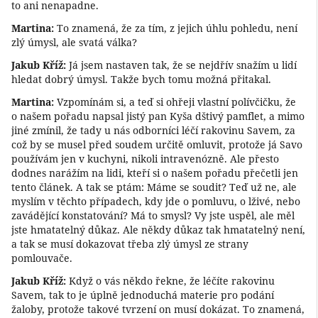
to ani nenapadne.
Martina:
To znamená, že za tím, z jejich úhlu pohledu, není
zlý úmysl, ale svatá válka?
Jakub Kříž:
Já jsem nastaven tak, že se nejdřív snažím u lidí
hledat dobrý úmysl. Takže bych tomu možná přitakal.
Martina:
Vzpomínám si, a teď si ohřeji vlastní polívčičku, že
o našem pořadu napsal jistý pan Kyša dštivý pamflet, a mimo
jiné zmínil, že tady u nás odborníci léčí rakovinu Savem, za
což by se musel před soudem určitě omluvit, protože já Savo
používám jen v kuchyni, nikoli intravenózně. Ale přesto
dodnes narážím na lidi, kteří si o našem pořadu přečetli jen
tento článek. A tak se ptám: Máme se soudit? Teď už ne, ale
myslím v těchto případech, kdy jde o pomluvu, o lživé, nebo
zavádějící konstatování? Má to smysl? Vy jste uspěl, ale měl
jste hmatatelný důkaz. Ale někdy důkaz tak hmatatelný není,
a tak se musí dokazovat třeba zlý úmysl ze strany
pomlouvače.
Jakub Kříž:
Když o vás někdo řekne, že léčíte rakovinu
Savem, tak to je úplně jednoduchá materie pro podání
žaloby, protože takové tvrzení on musí dokázat. To znamená,