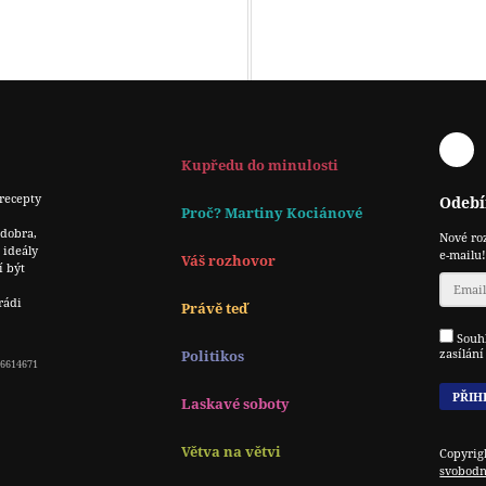
F
Kupředu do minulosti
recepty
Odebí
Proč? Martiny Kociánové
 dobra,
Nové ro
 ideály
e-mailu!
Váš rozhovor
í být
rádi
Právě teď
Souhl
zasílán
Politikos
 06614671
Laskavé soboty
Větva na větvi
Copyrig
svobodn