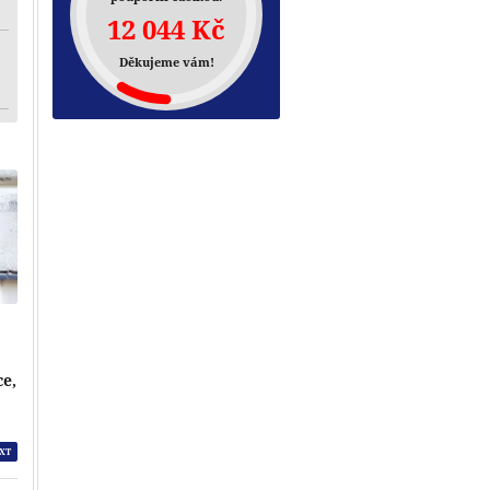
12 044 Kč
Děkujeme vám!
ce,
XT