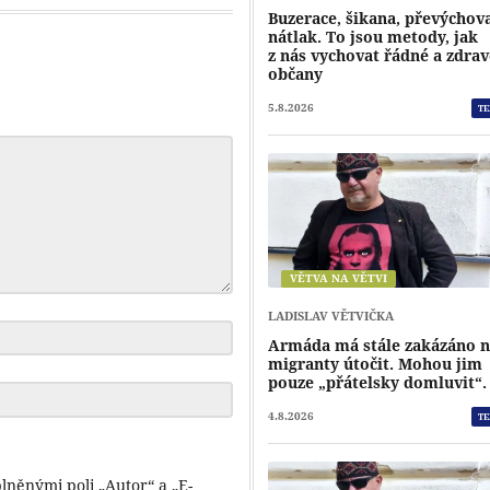
Buzerace, šikana, převýchov
nátlak. To jsou metody, jak
z nás vychovat řádné a zdra
občany
5.8.2026
TE
VĚTVA NA VĚTVI
LADISLAV VĚTVIČKA
Armáda má stále zakázáno 
migranty útočit. Mohou jim
pouze „přátelsky domluvit“.
4.8.2026
TE
lněnými poli „Autor“ a „E-