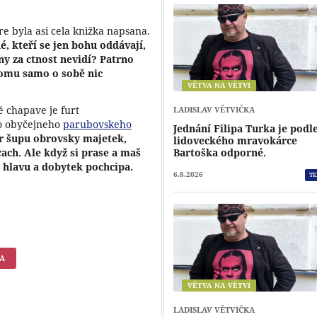
e byla asi cela knižka napsana.
dé, kteří se jen bohu oddávají,
y za ctnost nevidí? Patrno
 tomu samo o sobě nic
VĚTVA NA VĚTVI
ně chapave je furt
LADISLAV VĚTVIČKA
ro obyčejneho
parubovskeho
Jednání Filipa Turka je podl
r šupu obrovsky majetek,
lidoveckého mravokárce
ach. Ale když si prase a maš
Bartoška odporné.
a hlavu a dobytek pochcipa.
6.8.2026
TE
KA
VĚTVA NA VĚTVI
LADISLAV VĚTVIČKA