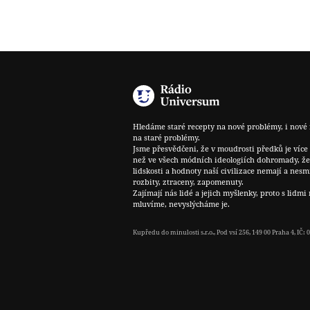
Hledáme staré recepty na nové problémy, i nové 
na staré problémy.
Jsme přesvědčeni, že v moudrosti předků je více
než ve všech módních ideologiích dohromady, že
lidskosti a hodnoty naší civilizace nemají a nesm
rozbity, ztraceny, zapomenuty.
Zajímají nás lidé a jejich myšlenky, proto s lidmi 
mluvíme, nevyslýcháme je.
Kupředu do minulosti s.r.o., Pod vsí 256, 149 00 Praha 4, IČ: