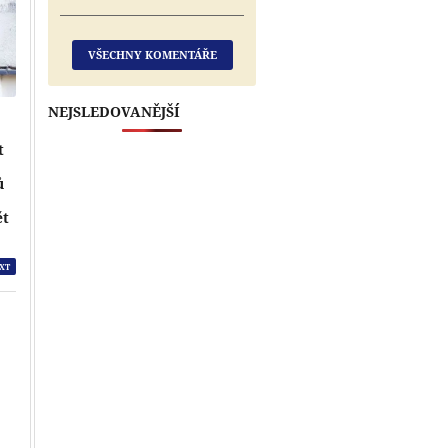
VŠECHNY KOMENTÁŘE
NEJSLEDOVANĚJŠÍ
t
ů
e
ět
XT