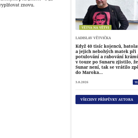
vyplňovat znovu.
VĚTVA NA VĚTVI
LADISLAV VĚTVIČKA
Když 40 tisíc kojenců, batola
a jejich nebohých matek při
potulování a rabování krám
v touze po Sunaru zjistilo, ž
Sunar není, tak se vrátilo zp
do Maroka…
3.8.2026
TE
VŠECHNY PŘÍSPĚVKY AUTORA