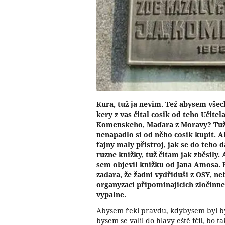
Kura, tuž ja nevim. Tež abysem všeck
kery z vas čital cosik od teho Učit
Komenskeho, Maďara z Moravy? Tuž 
nenapadlo si od něho cosik kupit. Ale
fajny maly přistroj, jak se do teho
ruzne knižky, tuž čitam jak zběsily
sem objevil knižku od Jana Amosa. Ku
zadara, že žadni vydřiduši z OSY, ne
organyzaci připominajicich zločinne
vypalne.
Abysem řekl pravdu, kdybysem byl by
bysem se valil do hlavy eště fčil, bo 