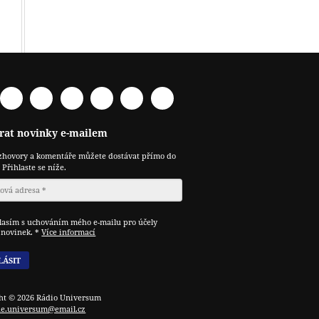
acebook
Spotify
YouTube
Twitter
RSS
Telegram
Odysee
rat novinky e-mailem
zhovory a komentáře můžete dostávat přímo do
 Přihlaste se níže.
asím s uchováním mého e-mailu pro účely
í novinek.
*
Více informací
ht © 2026 Rádio Universum
e.universum@email.cz