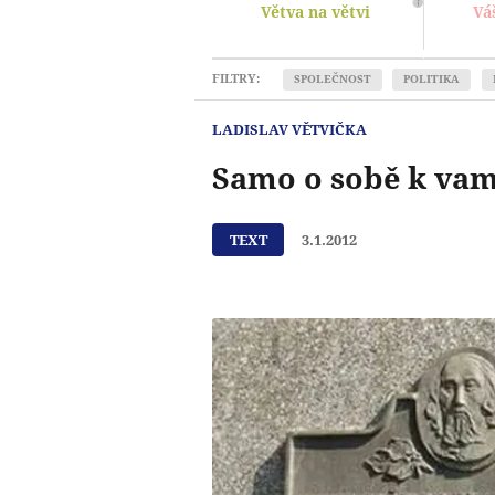
Větva na větvi
Vá
FILTRY:
SPOLEČNOST
POLITIKA
LADISLAV VĚTVIČKA
Samo o sobě k vam
TEXT
3.1.2012