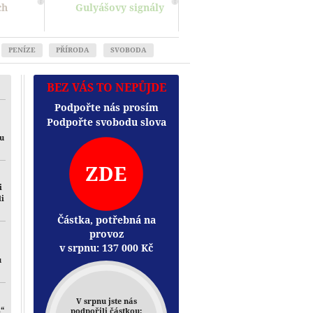
ch
Gulyášovy signály
PENÍZE
PŘÍRODA
SVOBODA
BEZ VÁS TO NEPŮJDE
Podpořte nás prosím
Podpořte svobodu slova
mu
ZDE
i
li
Částka, potřebná na
provoz
v srpnu:
137 000
Kč
u
V srpnu jste nás
i“
podpořili částkou: