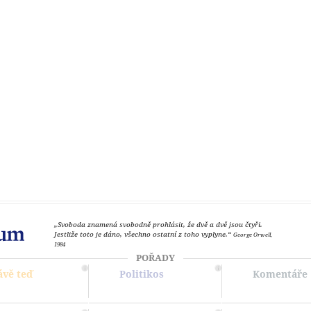
„Svoboda znamená svobodně prohlásit, že dvě a dvě jsou čtyři.
Jestliže toto je dáno, všechno ostatní z toho vyplyne.“
George Orwell,
1984
POŘADY
ávě teď
Politikos
Komentáře