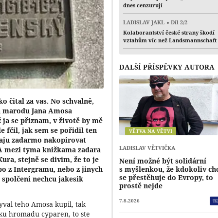
dnes cenzurují
LADISLAV JAKL
Díl 2/2
Kolaborantství české strany škodí
vztahům víc než Landsmannschaft
DALŠÍ PŘÍSPĚVKY AUTORA
o čital za vas. No schvalně,
ela marodu Jana Amosa
ja se přiznam, v životě by mě
 fčil, jak sem se pořidil ten
VĚTVA NA VĚTVI
 daju zadarmo nakopirovat
LADISLAV VĚTVIČKA
. A mezi tyma knižkama zadara
ra, stejně se divim, že to je
Není možné být solidární
s myšlenkou, že kdokoliv ch
bo z Intergramu, nebo z jinych
se přestěhuje do Evropy, to
 spolčeni nechcu jakesik
prostě nejde
7.8.2026
TE
val teho Amosa kupil, tak
taku hromadu cyparen, to ste