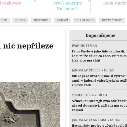
š rozhovor
Proč? Martiny
Rada starší
Kociánové
LIDÉ
GLOSY
HISTORIE
ZDRAVÍ
IDEOLOGIE
BEZPEČNOST
Doporučujeme
 nic nepřileze
IVAN HOFFMAN
Petru Pavlovi jeho lidé namluvili,
že si může dělat, co chce. Přitom 
říkají, co má chtít
JAROSLAV ŠTEFEC
Díl 3/3
Rusko jako hrozbu jsme si vytvořil
sami, v jaderné válce bychom sedě
v první řadě
MICHAL TÉRA
Díl 1/4
Německou strategií bylo odříznout
nás od slovanství, udělat z nás svo
kolonii
JAROSLAV ČVANČARA
Díl 1/2
Heydrichův projev o „české svoloč