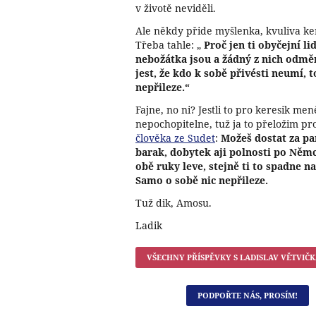
v životě neviděli.
Ale někdy přide myšlenka, kvuliva ker
Třeba tahle: „
Proč jen ti obyčejní li
nebožátka jsou a žádný z nich odměn
jest, že kdo k sobě přivésti neumí,
nepřileze.“
Fajne, no ni? Jestli to pro keresik me
nepochopitelne, tuž ja to přeložim p
člověka ze Sudet
:
Možeš dostat za pa
barak, dobytek aji polnosti po Němc
obě ruky leve, stejně ti to spadne n
Samo o sobě nic nepřileze.
Tuž dik, Amosu.
Ladik
VŠECHNY PŘÍSPĚVKY S
LADISLAV VĚTVIČ
PODPOŘTE NÁS, PROSÍM!