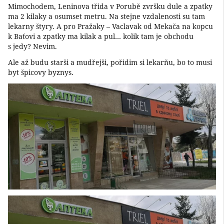
Mimochodem, Leninova třida v Porubě zvršku dule a zpatky
ma 2 kilaky a osumset metru. Na stejne vzdalenosti su tam
lekarny štyry. A pro Pražaky – Vaclavak od Mekača na kopcu
k Baťovi a zpatky ma kilak a pul… kolik tam je obchodu
s jedy? Nevim.
Ale až budu starši a mudřejši, pořidim si lekarňu, bo to musi
byt špicovy byznys.