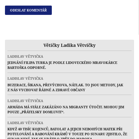
Větičky Ladika Větvičky
LADISLAV VĚTVIČKA
JEDNÁNÍ FILIPA TURKA JE PODLE LIDOVECKÉHO MRAVOKÁRCE
BARTOŠKA ODPORNÉ.
LADISLAV VĚTVIČKA
BUZERACE, ŠIKANA, PŘEVÝCHOVA, NÁTLAK. TO JSOU METODY, JAK
Z NÁS VYCHOVAT ŘÁDNÉ A ZDRAVÉ OBČANY
LADISLAV VĚTVIČKA
ARMÁDA MÁ STÁLE ZAKÁZÁNO NA MIGRANTY ÚTOČIT. MOHOU JIM
POUZE „PŘÁTELSKY DOMLUVIT“.
LADISLAV VĚTVIČKA
KDYŽ 40 TISÍC KOJENCŮ, BATOLAT A JEJICH NEBOHÝCH MATEK PŘI
POTULOVÁNÍ A RABOVÁNÍ KRÁMŮ V TOUZE PO SUNARU ZJISTILO, ŽE
SUNAR NENÍ, TAK SE VRÁTILO ZPĚT DO MAROKA…