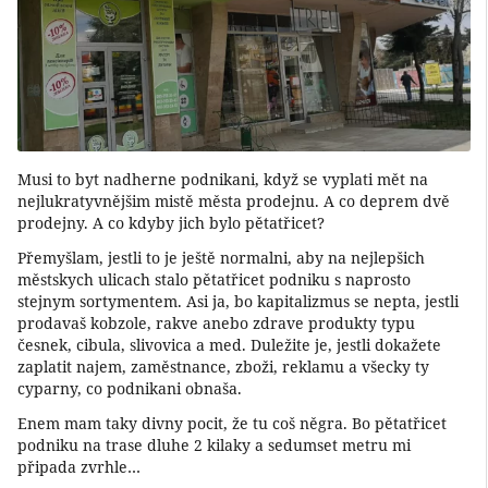
Musi to byt nadherne podnikani, když se vyplati mět na
nejlukratyvnějšim mistě města prodejnu. A co deprem dvě
prodejny. A co kdyby jich bylo pětatřicet?
Přemyšlam, jestli to je ještě normalni, aby na nejlepšich
městskych ulicach stalo pětatřicet podniku s naprosto
stejnym sortymentem. Asi ja, bo kapitalizmus se nepta, jestli
prodavaš kobzole, rakve anebo zdrave produkty typu
česnek, cibula, slivovica a med. Duležite je, jestli dokažete
zaplatit najem, zaměstnance, zboži, reklamu a všecky ty
cyparny, co podnikani obnaša.
Enem mam taky divny pocit, že tu coš něgra. Bo pětatřicet
podniku na trase dluhe 2 kilaky a sedumset metru mi
připada zvrhle…