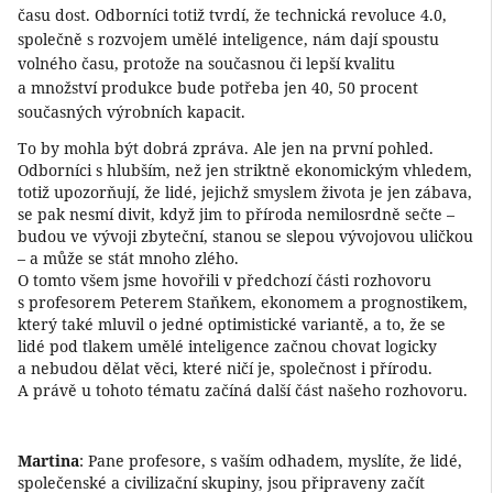
času dost. Odborníci totiž tvrdí, že technická revoluce 4.0,
společně s rozvojem umělé inteligence, nám dají spoustu
volného času, protože na současnou či lepší kvalitu
a množství produkce bude potřeba jen 40, 50 procent
současných výrobních kapacit.
To by mohla být dobrá zpráva. Ale jen na první pohled.
Odborníci s hlubším, než jen striktně ekonomickým vhledem,
totiž upozorňují, že lidé, jejichž smyslem života je jen zábava,
se pak nesmí divit, když jim to příroda nemilosrdně sečte –
budou ve vývoji zbyteční, stanou se slepou vývojovou uličkou
– a může se stát mnoho zlého.
O tomto všem jsme hovořili v předchozí části rozhovoru
s profesorem Peterem Staňkem, ekonomem a prognostikem,
který také mluvil o jedné optimistické variantě, a to, že se
lidé pod tlakem umělé inteligence začnou chovat logicky
a nebudou dělat věci, které ničí je, společnost i přírodu.
A právě u tohoto tématu začíná další část našeho rozhovoru.
Martina
: Pane profesore, s vaším odhadem, myslíte, že lidé,
společenské a civilizační skupiny, jsou připraveny začít