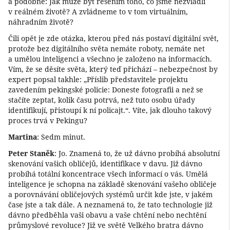
a podobně: Jak může být řešením toho, co jsme nezvládli
v reálném životě? A zvládneme to v tom virtuálním,
náhradním životě?
Čili opět je zde otázka, kterou před nás postaví digitální svět,
protože bez digitálního světa nemáte roboty, nemáte net
a umělou inteligenci a všechno je založeno na informacích.
Vím, že se děsíte světa, který teď přichází – nebezpečnost by
expert popsal takhle: „Příslib představitele projektu
zavedením pekingské policie: Doneste fotografii a než se
stačíte zeptat, kolik času potrvá, než tuto osobu úřady
identifikují, přistoupí k ní policajt.“. Víte, jak dlouho takový
proces trvá v Pekingu?
Martina
: Sedm minut.
Peter Staněk
: Jo. Znamená to, že už dávno probíhá absolutní
skenování vašich obličejů, identifikace v davu. Již dávno
probíhá totální koncentrace všech informací o vás. Umělá
inteligence je schopna na základě skenování vašeho obličeje
a porovnávání obličejových systémů určit kde jste, v jakém
čase jste a tak dále. A neznamená to, že tato technologie již
dávno předběhla vaši obavu a vaše chtění nebo nechtění
průmyslové revoluce? Již ve světě Velkého bratra dávno