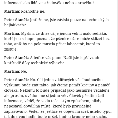
informací jako lidé ve středověku nebo starověku?
Martina
: Rozhodně ne.
Peter Staněk
: Jestliže ne, jste závislá pouze na technických
hejbátkách?
Martina
: Myslím, že dnes už je jenom velmi málo sedláků,
kteří jsou schopni poznat, že pšenice už se může sklízet bez
toho, aniž by na pole musela přijet laboratoř, která to
zjišťuje.
Peter Staněk
: A teď se vás ptám: Našli jste lepší vztah
k přírodě díky technické výbavě?
Martina
: Ne.
Peter Staněk
: No. Čili jedna z klíčových věcí budoucího
výzkumu bude znít takto: Jak čteme paměť krajiny a paměť
člověka. Někomu to bude připadat jako nesmírně vzdálené,
ale prosím, uvědomme si jednu věc. Člověk předtím četl
informace, věděl, že voda teče jistým způsobem, nikdy
nepostavil obydlí na místě, které bylo pravidelně
zaplavováno. Věděl, že jestliže se objeví mráček jistého typu,
tak do dvou hodin bude pršet, budou kroupy nebo sucho.