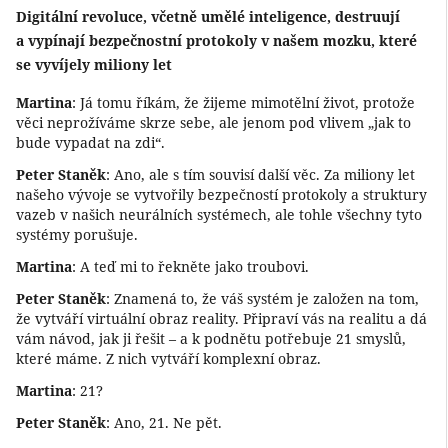
Digitální revoluce, včetně umělé inteligence, destruují
a vypínají bezpečnostní protokoly v našem mozku, které
se vyvíjely miliony let
Martina
: Já tomu říkám, že žijeme mimotělní život, protože
věci neprožíváme skrze sebe, ale jenom pod vlivem „jak to
bude vypadat na zdi“.
Peter Staněk
: Ano, ale s tím souvisí další věc. Za miliony let
našeho vývoje se vytvořily bezpečností protokoly a struktury
vazeb v našich neurálních systémech, ale tohle všechny tyto
systémy porušuje.
Martina
: A teď mi to řekněte jako troubovi.
Peter Staněk
: Znamená to, že váš systém je založen na tom,
že vytváří virtuální obraz reality. Připraví vás na realitu a dá
vám návod, jak ji řešit – a k podnětu potřebuje 21 smyslů,
které máme. Z nich vytváří komplexní obraz.
Martina
: 21?
Peter Staněk
: Ano, 21. Ne pět.