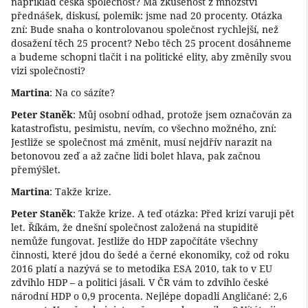
například česká společnost? Má zkušenost z množství
přednášek, diskusí, polemik: jsme nad 20 procenty. Otázka
zní: Bude snaha o kontrolovanou společnost rychlejší, než
dosažení těch 25 procent? Nebo těch 25 procent dosáhneme
a budeme schopni tlačit i na politické elity, aby změnily svou
vizi společnosti?
Martina
: Na co sázíte?
Peter Staněk
: Můj osobní odhad, protože jsem označován za
katastrofistu, pesimistu, nevím, co všechno možného, zní:
Jestliže se společnost má změnit, musí nejdřív narazit na
betonovou zeď a až začne lidi bolet hlava, pak začnou
přemýšlet.
Martina
: Takže krize.
Peter Staněk
: Takže krize. A teď otázka: Před krizí varuji pět
let. Říkám, že dnešní společnost založená na stupiditě
nemůže fungovat. Jestliže do HDP započítáte všechny
činnosti, které jdou do šedé a černé ekonomiky, což od roku
2016 platí a nazývá se to metodika ESA 2010, tak to v EU
zdvihlo HDP – a politici jásali. V ČR vám to zdvihlo české
národní HDP o 0,9 procenta. Nejlépe dopadli Angličané: 2,6