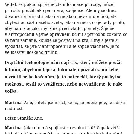
Věděl, že pokud správně čte informace přírody, může
přírodu použít jako partnera, spojence. Ale my se dnes
díváme na přírodu jako na nějakou nevyhnutelnou, ale
zbytečnou část našeho světa, jako na něco, co je tady proto,
aby nám sloužilo, my jsme přeci vládci planety. Žijeme
v antropocénu a jsme oprávněni učinit s přírodou cokoliv, co
se nám zamane. Zkuste se postavit na kraj Etny a ještě si
vykládat, že jste v antropocénu a té sopce vládnete. Je to
velikášství lidského druhu.
Digitální technologie nám dají čas, který můžete použít
k tomu, abychom lépe a dokonaleji poznali sami sebe
a vrátili se ke kořenům. Je to potenciál, který poskytne
možnost. Jestli to využijeme, nebo nevyužijeme, je naše
volba.
Martina
: Ano, chtěla jsem říct, že to, co popisujete, je lidská
nadutost.
Peter Staněk
: Ano.
Martina
: Jakou to má spojitost s revolucí 4.0? Copak větší
technika nám to pomůže zvládnout, vrátit se ke kořenům?