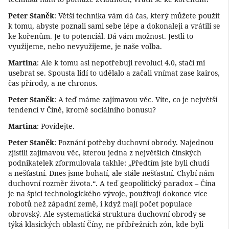
Peter Staněk
: Větší technika vám dá čas, který můžete použít
k tomu, abyste poznali sami sebe lépe a dokonaleji a vrátili se
ke kořenům. Je to potenciál. Dá vám možnost. Jestli to
využijeme, nebo nevyužijeme, je naše volba.
Martina
: Ale k tomu asi nepotřebuji revoluci 4.0, stačí mi
usebrat se. Spousta lidí to udělalo a začali vnímat zase kairos,
čas přírody, a ne chronos.
Peter Staněk
: A teď máme zajímavou věc. Víte, co je největší
tendencí v Číně, kromě sociálního bonusu?
Martina
: Povídejte.
Peter Staněk
: Poznání potřeby duchovní obrody. Najednou
zjistili zajímavou věc, kterou jedna z největších čínských
podnikatelek zformulovala takhle: „Předtím jste byli chudí
a nešťastní. Dnes jsme bohatí, ale stále nešťastní. Chybí nám
duchovní rozměr života.“. A teď geopolitický paradox – Čína
je na špici technologického vývoje, používají dokonce více
robotů než západní země, i když mají počet populace
obrovský. Ale systematická struktura duchovní obrody se
týká klasických oblastí Číny, ne příbřežních zón, kde byli