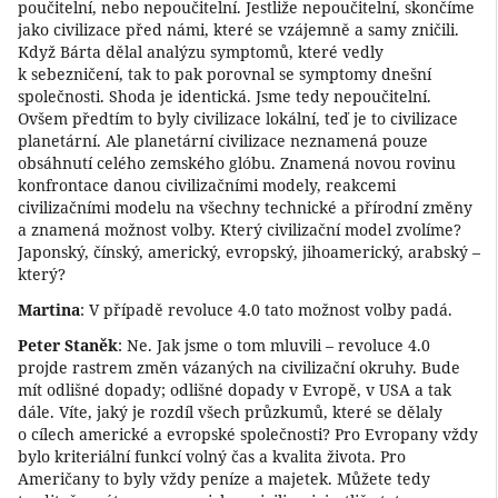
poučitelní, nebo nepoučitelní. Jestliže nepoučitelní, skončíme
jako civilizace před námi, které se vzájemně a samy zničili.
Když Bárta dělal analýzu symptomů, které vedly
k sebezničení, tak to pak porovnal se symptomy dnešní
společnosti. Shoda je identická. Jsme tedy nepoučitelní.
Ovšem předtím to byly civilizace lokální, teď je to civilizace
planetární. Ale planetární civilizace neznamená pouze
obsáhnutí celého zemského glóbu. Znamená novou rovinu
konfrontace danou civilizačními modely, reakcemi
civilizačními modelu na všechny technické a přírodní změny
a znamená možnost volby. Který civilizační model zvolíme?
Japonský, čínský, americký, evropský, jihoamerický, arabský –
který?
Martina
: V případě revoluce 4.0 tato možnost volby padá.
Peter Staněk
: Ne. Jak jsme o tom mluvili – revoluce 4.0
projde rastrem změn vázaných na civilizační okruhy. Bude
mít odlišné dopady; odlišné dopady v Evropě, v USA a tak
dále. Víte, jaký je rozdíl všech průzkumů, které se dělaly
o cílech americké a evropské společnosti? Pro Evropany vždy
bylo kriteriální funkcí volný čas a kvalita života. Pro
Američany to byly vždy peníze a majetek. Můžete tedy