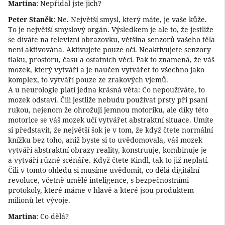
Martina
: Nepřidal jste jich?
Peter Staněk
: Ne. Největší smysl, který máte, je vaše kůže.
To je největší smyslový orgán. Výsledkem je ale to, že jestliže
se díváte na televizní obrazovku, většina senzorů vašeho těla
není aktivována. Aktivujete pouze oči. Neaktivujete senzory
tlaku, prostoru, času a ostatních věcí. Pak to znamená, že váš
mozek, který vytváří a je naučen vytvářet to všechno jako
komplex, to vytváří pouze ze zrakových vjemů.
A u neurologie platí jedna krásná věta: Co nepoužíváte, to
mozek odstaví. Čili jestliže nebudu používat prsty při psaní
rukou, nejenom že ohrožuji jemnou motoriku, ale díky této
motorice se váš mozek učí vytvářet abstraktní situace. Umíte
si představit, že největší šok je v tom, že když čtete normální
knížku bez toho, aniž byste si to uvědomovala, váš mozek
vytváří abstraktní obrazy reality, konstruuje, kombinuje je
a vytváří různé scénáře. Když čtete Kindl, tak to již neplatí.
Čili v tomto ohledu si musíme uvědomit, co dělá digitální
revoluce, včetně umělé inteligence, s bezpečnostními
protokoly, které máme v hlavě a které jsou produktem
milionů let vývoje.
Martina
: Co dělá?