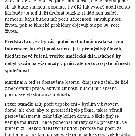
Zděsila jste se z toho, co jsme vám popsal, ale uvědomujeme
si, jak bude stárnout populace i v ČR? Jak vysoký podíl těchto
lidí bude? A teď další drobná otázka: Ti lidé nemusí být
nemocní, když budou mít pocit užitečnosti, smysluplnosti
života, pak se klinické problémy objevují tak po 80. roce
života.
Představte si, že by vás společnost odměňovala za cenu
informace, které jí poskytnete. Jste přemýšlivý člověk,
hledáte nové řešení, tvoříte umělecká díla. Důchod by
nebyl vázán na výši mzdy v práci, ale na to, co jste přinesli
společnosti.
Martina
: A teď se dostáváme k tomu, čím jsme začali, že lidé
z nedostatku práce, aktivní činnosti, budou mít absenci
pocitu své vlastní smysluplnosti.
Peter Staněk
: Můj pocit uspokojení – bydlím v bytovém
domě, ale chci, aby to prostředí bylo pěkné, tak se věnuji
pěstování stromů, zahrádky kolem domu. Někdo jiný se
věnuje malířství – chce ponechat obrazy času, prostředí, ve
kterém žil. Někdo další tvoří hudbu, protože má pocit, že
hudba je forma komunikace, která je nadčasová. Někdo další