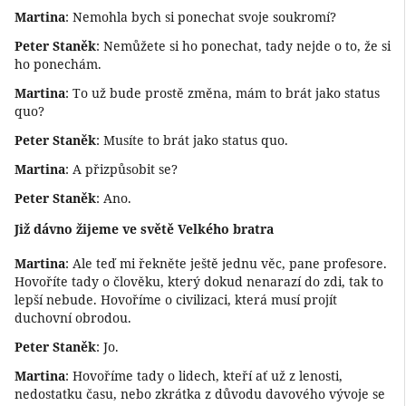
Martina
: Nemohla bych si ponechat svoje soukromí?
Peter Staněk
: Nemůžete si ho ponechat, tady nejde o to, že si
ho ponechám.
Martina
: To už bude prostě změna, mám to brát jako status
quo?
Peter Staněk
: Musíte to brát jako status quo.
Martina
: A přizpůsobit se?
Peter Staněk
: Ano.
Již dávno žijeme ve světě Velkého bratra
Martina
: Ale teď mi řekněte ještě jednu věc, pane profesore.
Hovoříte tady o člověku, který dokud nenarazí do zdi, tak to
lepší nebude. Hovoříme o civilizaci, která musí projít
duchovní obrodou.
Peter Staněk
: Jo.
Martina
: Hovoříme tady o lidech, kteří ať už z lenosti,
nedostatku času, nebo zkrátka z důvodu davového vývoje se