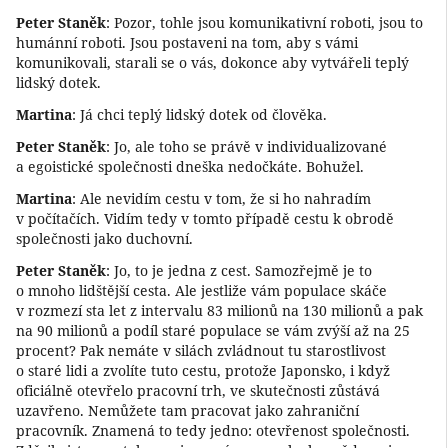
Peter Staněk
: Pozor, tohle jsou komunikativní roboti, jsou to
humánní roboti. Jsou postaveni na tom, aby s vámi
komunikovali, starali se o vás, dokonce aby vytvářeli teplý
lidský dotek.
Martina
: Já chci teplý lidský dotek od člověka.
Peter Staněk
: Jo, ale toho se právě v individualizované
a egoistické společnosti dneška nedočkáte. Bohužel.
Martina
: Ale nevidím cestu v tom, že si ho nahradím
v počítačích. Vidím tedy v tomto případě cestu k obrodě
společnosti jako duchovní.
Peter Staněk
: Jo, to je jedna z cest. Samozřejmě je to
o mnoho lidštější cesta. Ale jestliže vám populace skáče
v rozmezí sta let z intervalu 83 milionů na 130 milionů a pak
na 90 milionů a podíl staré populace se vám zvýší až na 25
procent? Pak nemáte v silách zvládnout tu starostlivost
o staré lidi a zvolíte tuto cestu, protože Japonsko, i když
oficiálně otevřelo pracovní trh, ve skutečnosti zůstává
uzavřeno. Nemůžete tam pracovat jako zahraniční
pracovník. Znamená to tedy jedno: otevřenost společnosti.