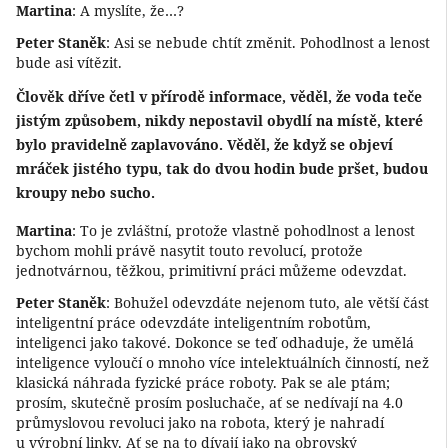
Martina
: A myslíte, že…?
Peter Staněk
: Asi se nebude chtít změnit. Pohodlnost a lenost
bude asi vítězit.
Člověk dříve četl v přírodě informace, věděl, že voda teče
jistým způsobem, nikdy nepostavil obydlí na místě, které
bylo pravidelně zaplavováno. Věděl, že když se objeví
mráček jistého typu, tak do dvou hodin bude pršet, budou
kroupy nebo sucho.
Martina
: To je zvláštní, protože vlastně pohodlnost a lenost
bychom mohli právě nasytit touto revolucí, protože
jednotvárnou, těžkou, primitivní práci můžeme odevzdat.
Peter Staněk
: Bohužel odevzdáte nejenom tuto, ale větší část
inteligentní práce odevzdáte inteligentním robotům,
inteligenci jako takové. Dokonce se teď odhaduje, že umělá
inteligence vyloučí o mnoho více intelektuálních činností, než
klasická náhrada fyzické práce roboty. Pak se ale ptám;
prosím, skutečně prosím posluchače, ať se nedívají na 4.0
průmyslovou revoluci jako na robota, který je nahradí
u výrobní linky. Ať se na to dívají jako na obrovský