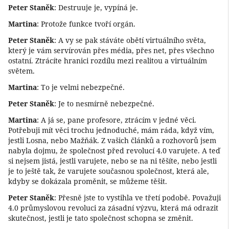
Peter Staněk
: Destruuje je, vypíná je.
Martina
: Protože funkce tvoří orgán.
Peter Staněk
: A vy se pak stáváte obětí virtuálního světa,
který je vám servírován přes média, přes net, přes všechno
ostatní. Ztrácíte hranici rozdílu mezi realitou a virtuálním
světem.
Martina
: To je velmi nebezpečné.
Peter Staněk
: Je to nesmírně nebezpečné.
Martina
: A já se, pane profesore, ztrácím v jedné věci.
Potřebuji mít věci trochu jednoduché, mám ráda, když vím,
jestli Losna, nebo Mažňák. Z vašich článků a rozhovorů jsem
nabyla dojmu, že společnost před revolucí 4.0 varujete. A teď
si nejsem jistá, jestli varujete, nebo se na ni těšíte, nebo jestli
je to ještě tak, že varujete současnou společnost, která ale,
kdyby se dokázala proměnit, se můžeme těšit.
Peter Staněk
: Přesně jste to vystihla ve třetí podobě. Považuji
4.0 průmyslovou revoluci za zásadní výzvu, která má odrazit
skutečnost, jestli je tato společnost schopna se změnit.