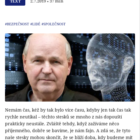
TEXT
2.7.2019
37 min
#BEZPEČNOST
#LIDÉ
#SPOLEČNOST
Nemám čas, kéž by tak bylo více času, kdyby jen tak čas tak
rychle neutíkal – těchto stesků se mnoho z nás dopouští
prakticky neustále. Zvláště tehdy, když zažíváme něco
příjemného, dobře se bavíme, je nám fajn. A zdá se, že tyto
naše stesky mohou skončit, že se blíží doba, kdy budeme mít