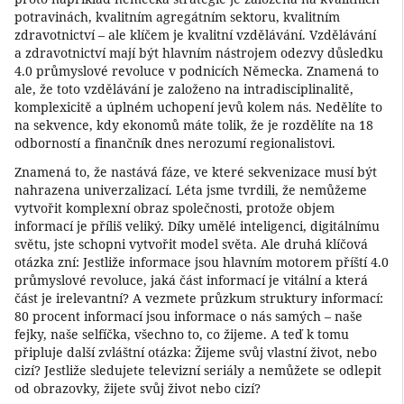
potravinách, kvalitním agregátním sektoru, kvalitním
zdravotnictví – ale klíčem je kvalitní vzdělávání. Vzdělávání
a zdravotnictví mají být hlavním nástrojem odezvy důsledku
4.0 průmyslové revoluce v podnicích Německa. Znamená to
ale, že toto vzdělávání je založeno na intradisciplinalitě,
komplexicitě a úplném uchopení jevů kolem nás. Nedělíte to
na sekvence, kdy ekonomů máte tolik, že je rozdělíte na 18
odborností a finančník dnes nerozumí regionalistovi.
Znamená to, že nastává fáze, ve které sekvenizace musí být
nahrazena univerzalizací. Léta jsme tvrdili, že nemůžeme
vytvořit komplexní obraz společnosti, protože objem
informací je příliš veliký. Díky umělé inteligenci, digitálnímu
světu, jste schopni vytvořit model světa. Ale druhá klíčová
otázka zní: Jestliže informace jsou hlavním motorem příští 4.0
průmyslové revoluce, jaká část informací je vitální a která
část je irelevantní? A vezmete průzkum struktury informací:
80 procent informací jsou informace o nás samých – naše
fejky, naše selfíčka, všechno to, co žijeme. A teď k tomu
připluje další zvláštní otázka: Žijeme svůj vlastní život, nebo
cizí? Jestliže sledujete televizní seriály a nemůžete se odlepit
od obrazovky, žijete svůj život nebo cizí?