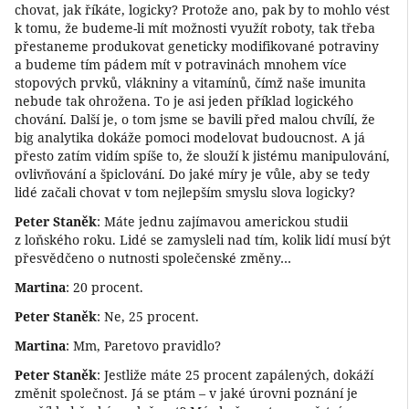
chovat, jak říkáte, logicky? Protože ano, pak by to mohlo vést
k tomu, že budeme-li mít možnosti využít roboty, tak třeba
přestaneme produkovat geneticky modifikované potraviny
a budeme tím pádem mít v potravinách mnohem více
stopových prvků, vlákniny a vitamínů, čímž naše imunita
nebude tak ohrožena. To je asi jeden příklad logického
chování. Další je, o tom jsme se bavili před malou chvílí, že
big analytika dokáže pomoci modelovat budoucnost. A já
přesto zatím vidím spíše to, že slouží k jistému manipulování,
ovlivňování a špiclování. Do jaké míry je vůle, aby se tedy
lidé začali chovat v tom nejlepším smyslu slova logicky?
Peter Staněk
: Máte jednu zajímavou americkou studii
z loňského roku. Lidé se zamysleli nad tím, kolik lidí musí být
přesvědčeno o nutnosti společenské změny…
Martina
: 20 procent.
Peter Staněk
: Ne, 25 procent.
Martina
: Mm, Paretovo pravidlo?
Peter Staněk
: Jestliže máte 25 procent zapálených, dokáží
změnit společnost. Já se ptám – v jaké úrovni poznání je