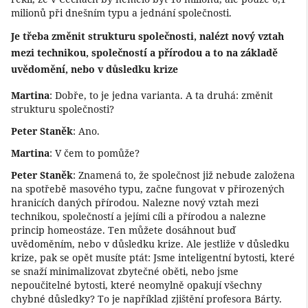
milionů při dnešním typu a jednání společnosti.
Je třeba změnit strukturu společnosti, nalézt nový vztah
mezi technikou, společností a přírodou a to na základě
uvědomění, nebo v důsledku krize
Martina
: Dobře, to je jedna varianta. A ta druhá: změnit
strukturu společnosti?
Peter Staněk
: Ano.
Martina
: V čem to pomůže?
Peter Staněk
: Znamená to, že společnost již nebude založena
na spotřebě masového typu, začne fungovat v přirozených
hranicích daných přírodou. Nalezne nový vztah mezi
technikou, společností a jejími cíli a přírodou a nalezne
princip homeostáze. Ten můžete dosáhnout buď
uvědoměním, nebo v důsledku krize. Ale jestliže v důsledku
krize, pak se opět musíte ptát: Jsme inteligentní bytosti, které
se snaží minimalizovat zbytečné oběti, nebo jsme
nepoučitelné bytosti, které neomylně opakují všechny
chybné důsledky? To je například zjištění profesora Bárty.