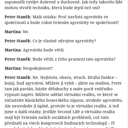
zapomněli vyvíjet duševně a duchovně. Jak tedy takovíto lidé
mohou stvořit techniku, která bude lepší než oni?
Peter Staněk
: Malá otázka: Proč narůstá agresivita ve
společnosti a bude robot řešením agresivity ve společnosti?
Martina
: Ne.
Peter Staněk
: Co je vlastně zdrojem agresivity?
Martina
: Agresivita bude větší.
Peter Staněk
: Bude větší; z čeho pramení tato agresivita?
Martina
: Nespokojenost?
Peter Staněk
: Ne. Nejistota, obava, strach. Druhá funkce –
bojuj, buď agresivní. Můžete ji vybít – jdete na stadion, řvete
tam jak pavián, házíte dělobuchy a máte pocit vnitřního
vypnutí napětí. Můžete udělat virtuální realitu, ve které se
zúčastníte klasického boxerského zápasu, uvolníte agresivitu.
Ale neuvolníte ji úplně, protože to je virtuální realita. A teď
jsme u další otázky. Jestliže Second Life a virtuální realita
mají být řešením našich sociálních problémů, což vám
přednáší na všech kongresech budoucích technologií – IT