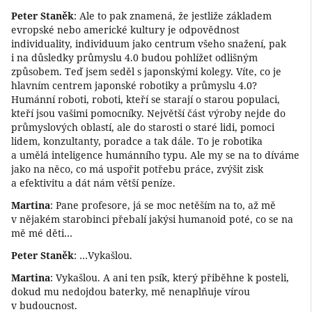
Peter Staněk
: Ale to pak znamená, že jestliže základem
evropské nebo americké kultury je odpovědnost
individuality, individuum jako centrum všeho snažení, pak
i na důsledky průmyslu 4.0 budou pohlížet odlišným
způsobem. Teď jsem seděl s japonskými kolegy. Víte, co je
hlavním centrem japonské robotiky a průmyslu 4.0?
Humánní roboti, roboti, kteří se starají o starou populaci,
kteří jsou vašimi pomocníky. Největší část výroby nejde do
průmyslových oblastí, ale do starosti o staré lidi, pomoci
lidem, konzultanty, poradce a tak dále. To je robotika
a umělá inteligence humánního typu. Ale my se na to díváme
jako na něco, co má uspořit potřebu práce, zvýšit zisk
a efektivitu a dát nám větší peníze.
Martina
: Pane profesore, já se moc netěším na to, až mě
v nějakém starobinci přebalí jakýsi humanoid poté, co se na
mě mé děti…
Peter Staněk
: …Vykašlou.
Martina
: Vykašlou. A ani ten psík, který přiběhne k posteli,
dokud mu nedojdou baterky, mě nenaplňuje vírou
v budoucnost.