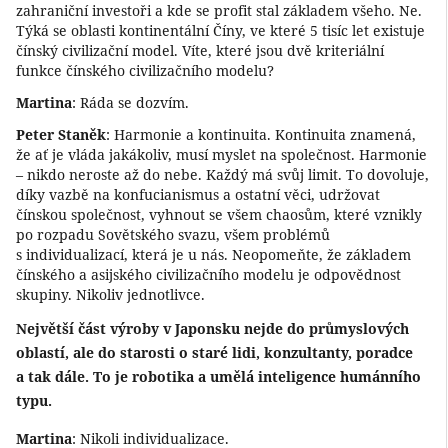
zahraniční investoři a kde se profit stal základem všeho. Ne.
Týká se oblasti kontinentální Číny, ve které 5 tisíc let existuje
čínský civilizační model. Víte, které jsou dvě kriteriální
funkce čínského civilizačního modelu?
Martina
: Ráda se dozvím.
Peter Staněk
: Harmonie a kontinuita. Kontinuita znamená,
že ať je vláda jakákoliv, musí myslet na společnost. Harmonie
– nikdo neroste až do nebe. Každý má svůj limit. To dovoluje,
díky vazbě na konfucianismus a ostatní věci, udržovat
čínskou společnost, vyhnout se všem chaosům, které vznikly
po rozpadu Sovětského svazu, všem problémů
s individualizací, která je u nás. Neopomeňte, že základem
čínského a asijského civilizačního modelu je odpovědnost
skupiny. Nikoliv jednotlivce.
Největší část výroby v Japonsku nejde do průmyslových
oblastí, ale do starosti o staré lidi, konzultanty, poradce
a tak dále. To je robotika a umělá inteligence humánního
typu.
Martina
: Nikoli individualizace.