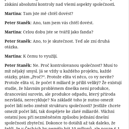
získání absolutní kontroly nad všemi aspekty společnosti.
Martina
: Tam jste mě chtěl dovést?
Peter Staněk
: Ano, tam jsem vás chtěl dovést.
Martina
: Celou dobu jste se tvářil jako fanda?
Peter Staněk
: Ano, to je skutečnost. Teď ale zní druhá
otázka.
Martina
: K čemu to využijí.
Peter Staněk
: Ne. Proč kontrolovanou společnost? Musí to
mít nějaký smysl. Já se vždy u každého projektu, každé
otázky, ptám „Proč?“. Protože elita ví něco, co vy nevíte?
Protože elita ví, že počet 8 miliard je příliš veliký? Že existují
studie, že hlavním problémem dneška není produkce,
drancování surovin, ale produkce odpadu, který příroda
nezvládá, nerecykluje? Na základě toho je nutno omezit
počet lidí nebo změnit strukturu společnosti? Jestliže chcete
omezit počet lidí, tak dospějete ke zlaté miliardě. Všichni
ostatní jsou při nezměněném způsobu jednání dnešní
společnosti zbyteční. Dokonce to dotáhli až tak daleko, že
řekli, že v Čechách by nemělo být 10 milionů, ale pouze 6,1