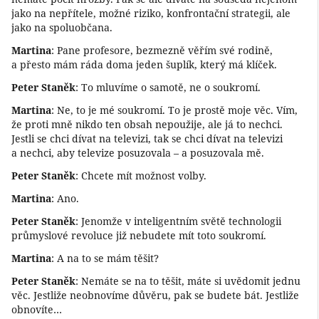
jako na nepřítele, možné riziko, konfrontační strategii, ale
jako na spoluobčana.
Martina
: Pane profesore, bezmezně věřím své rodině,
a přesto mám ráda doma jeden šuplík, který má klíček.
Peter Staněk
: To mluvíme o samotě, ne o soukromí.
Martina
: Ne, to je mé soukromí. To je prostě moje věc. Vím,
že proti mně nikdo ten obsah nepoužije, ale já to nechci.
Jestli se chci dívat na televizi, tak se chci dívat na televizi
a nechci, aby televize posuzovala – a posuzovala mě.
Peter Staněk
: Chcete mít možnost volby.
Martina
: Ano.
Peter Staněk
: Jenomže v inteligentním světě technologii
průmyslové revoluce již nebudete mít toto soukromí.
Martina
: A na to se mám těšit?
Peter Staněk
: Nemáte se na to těšit, máte si uvědomit jednu
věc. Jestliže neobnovíme důvěru, pak se budete bát. Jestliže
obnovíte…