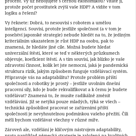
procent. Vy už nebojujete s černou ekonomikou? Vítáte ji,
protože počet prostitutek zvýší vaše HDP? A vidíte v tom
logiku a řešení?
Vy řeknete: Dobrá, to nesouvisí s robotem a umělou
inteligencí. Souvisí, protože jestliže společnost (a v tom je
poselství japonské strategie) nebude hledět na to, že jediným
kriteriálním ukazatelem je růst HDP na osobu, pak to
znamená, že hledáte jiné cíle. Možná budete hledat
univerzální štěstí, které se teď v některých průzkumech
objevuje, koeficient štěstí. A s tím souvisí, jak blízko je vaše
zdravotní činnost, kolik let jste nemocní, jaká je pandemická
struktura rizik, jakým způsobem funguje vzdělávací systém.
Připravuje vás na adaptabilitu? Protože problém příští
společnosti a robotiky je prostý – jestliže uvolním dnešní
pracovní síly, kdo je bude rekvalifikovat a k čemu je budete
vzdělávat? Znamená to, že musíte radikálně změnit
vzdělávání. Již se netýká pouze mladých, týká se všech –
technická způsobilost pracovat se zařízeními příští
společnosti je nevyhnutelnou podmínkou vašeho přežití. Čili
měli bychom vzdělávat všechny v různé míře.
Zároveň ale, vzdělání je klíčovým nástrojem adaptability,
proto například německá strategie je založená na kvalitních