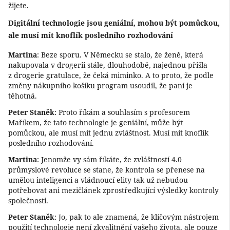
žijete.
Digitální technologie jsou geniální, mohou být pomůckou,
ale musí mít knoflík posledního rozhodování
Martina
: Beze sporu. V Německu se stalo, že ženě, která
nakupovala v drogerii stále, dlouhodobě, najednou přišla
z drogerie gratulace, že čeká miminko. A to proto, že podle
změny nákupního košíku program usoudil, že paní je
těhotná.
Peter Staněk
: Proto říkám a souhlasím s profesorem
Maříkem, že tato technologie je geniální, může být
pomůckou, ale musí mít jednu zvláštnost. Musí mít knoflík
posledního rozhodování.
Martina
: Jenomže vy sám říkáte, že zvláštností 4.0
průmyslové revoluce se stane, že kontrola se přenese na
umělou inteligenci a vládnoucí elity tak už nebudou
potřebovat ani mezičlánek zprostředkující výsledky kontroly
společnosti.
Peter Staněk
: Jo, pak to ale znamená, že klíčovým nástrojem
použití technologie není zkvalitnění vašeho života, ale pouze