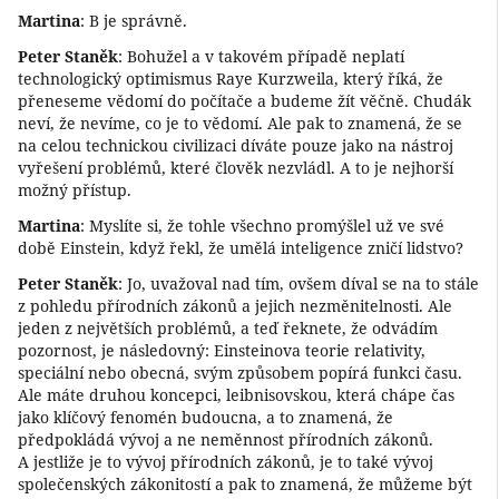
Martina
: B je správně.
Peter Staněk
: Bohužel a v takovém případě neplatí
technologický optimismus Raye Kurzweila, který říká, že
přeneseme vědomí do počítače a budeme žít věčně. Chudák
neví, že nevíme, co je to vědomí. Ale pak to znamená, že se
na celou technickou civilizaci díváte pouze jako na nástroj
vyřešení problémů, které člověk nezvládl. A to je nejhorší
možný přístup.
Martina
: Myslíte si, že tohle všechno promýšlel už ve své
době Einstein, když řekl, že umělá inteligence zničí lidstvo?
Peter Staněk
: Jo, uvažoval nad tím, ovšem díval se na to stále
z pohledu přírodních zákonů a jejich nezměnitelnosti. Ale
jeden z největších problémů, a teď řeknete, že odvádím
pozornost, je následovný: Einsteinova teorie relativity,
speciální nebo obecná, svým způsobem popírá funkci času.
Ale máte druhou koncepci, leibnisovskou, která chápe čas
jako klíčový fenomén budoucna, a to znamená, že
předpokládá vývoj a ne neměnnost přírodních zákonů.
A jestliže je to vývoj přírodních zákonů, je to také vývoj
společenských zákonitostí a pak to znamená, že můžeme být