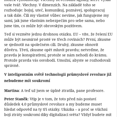
vaše tvář. Všechny. V dimenzích. Na základě toho se
rozhoduje: bojuj, uteč, komunikuj, poznávej, spolupracuj
a tak dále. Čili my vlastně vůbec nevíme, jak fungujeme my
sami, jak jsme vlastním nebezpečím pro sebe sama, nebo
jsme tím, co může být obrovským pozitivem.
Teď si vezměte jednu drobnou otázku. EU – víte, že řešení EU
může být nesmírně prosté ve třech rovinách? První, zkusme
se sjednotit na společném cíli. Druhý, zkusme obnovit
důvěru. Třetí, zkusme opět mluvit pravdu; netvrďme, že
pravda je konspirativní, protože se nám nehodí do krámu.
Protože pravda vás osvobodí. Umožní, abyste se rozhodovali
správně.
V inteligentním světě technologii průmyslové revoluce již
nebudeme mít soukromí
Martina
: A teď už jsem se úplně ztratila, pane profesore.
Peter Staněk
: Vtip je v tom, že toto před nás postaví
důsledek 4.0 průmyslové revoluce a my budeme muset
hledat odpověď na ty tři otázky. Ukázka – a proč se všichni
bojí ztráty soukromí díky digitalizaci světa? Vždyť budete mít