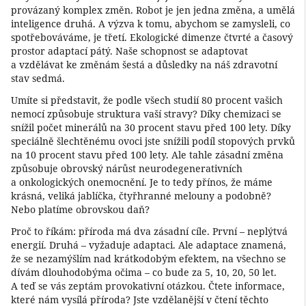
provázaný komplex změn. Robot je jen jedna změna, a umělá
inteligence druhá. A výzva k tomu, abychom se zamysleli, co
spotřebováváme, je třetí. Ekologické dimenze čtvrté a časový
prostor adaptací pátý. Naše schopnost se adaptovat
a vzdělávat ke změnám šestá a důsledky na náš zdravotní
stav sedmá.
Umíte si představit, že podle všech studií 80 procent vašich
nemocí způsobuje struktura vaší stravy? Díky chemizaci se
snížil počet minerálů na 30 procent stavu před 100 lety. Díky
speciálně šlechtěnému ovoci jste snížili podíl stopových prvků
na 10 procent stavu před 100 lety. Ale tahle zásadní změna
způsobuje obrovský nárůst neurodegenerativních
a onkologických onemocnění. Je to tedy přínos, že máme
krásná, veliká jablíčka, čtyřhranné melouny a podobně?
Nebo platíme obrovskou daň?
Proč to říkám: příroda má dva zásadní cíle. První – neplýtvá
energií. Druhá – vyžaduje adaptaci. Ale adaptace znamená,
že se nezamýšlím nad krátkodobým efektem, na všechno se
dívám dlouhodobýma očima – co bude za 5, 10, 20, 50 let.
A teď se vás zeptám provokativní otázkou. Čtete informace,
které nám vysílá příroda? Jste vzdělanější v čtení těchto