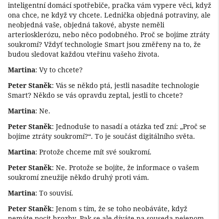
inteligentní domácí spotřebiče, pračka vám vypere věci, když
ona chce, ne když vy chcete. Lednička objedná potraviny, ale
neobjedná vaše, objedná takové, abyste neměli
arteriosklerózu, nebo něco podobného. Proč se bojíme ztráty
soukromí? Vždyť technologie Smart jsou změřeny na to, že
budou sledovat každou vteřinu vašeho života.
Martina
: Vy to chcete?
Peter Staněk
: Vás se někdo ptá, jestli nasadíte technologie
Smart? Někdo se vás opravdu zeptal, jestli to chcete?
Martina
: Ne.
Peter Staněk
: Jednoduše to nasadí a otázka teď zní: „Proč se
bojíme ztráty soukromí?“. To je součást digitálního světa.
Martina
: Protože chceme mít své soukromí.
Peter Staněk
: Ne. Protože se bojíte, že informace o vašem
soukromí zneužije někdo druhý proti vám.
Martina
: To souvisí.
Peter Staněk
: Jenom s tím, že se toho neobáváte, když
nemáte pocit hrozby. Pak se ale díváte na souseda nejenom