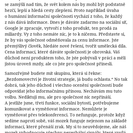
se zamýšlí nad tím, že svět kolem nás by mohl být podstatně
hezčí, lepší a hledá cesty zlepšení. Proto například úvaha
o humánní informační společnosti vychází z toho, že každý
z nás dává informace. Dnes je dáváte zadarmo na sociální síť,
Google je zpracuje, vytvoří z toho produkt, ten prodá za
miliardy. Vy z toho nemáte nic, je to k ničemu. Představte si,
že by vás společnost odměňovala za cenu informace. Jste
přemýšlivý člověk, hledáte nové řešení, tvořit umělecká díla.
Cena informací, které dáváte společnosti je obrovská. Váš
důchod není produktem toho, že jste pobývali v práci a měli
jistou úroveň mzdy, ale co jste pro společnost přinesli.
Samozřejmě budete mít skupinu, která si řekne:
„Bezdomovectví je životní strategie, já budu ochlasta.“ No tak
dobrá, tak jeho důchod i všechno ocenění společností bude
odpovídat jeho informačnímu přínosu. Nechávám mu tuto
volbu. Nediktuji mu, ale pro společnost nic nepřináší.
A jestliže jsme, třetí funkce, sociální bytosti, potřebujeme
komunikovat a vyměňovat informace. Nemůžete je
vyměňovat přes telekonferenci. To nefunguje, protože když
sedíme naproti sobě, váš mozek funguje nejenom na základě
informací, které přenáší zrak. My si to neuvědojeme, ale náš
mozek vyhodnocuje všechny neverbální signály, které vysílá