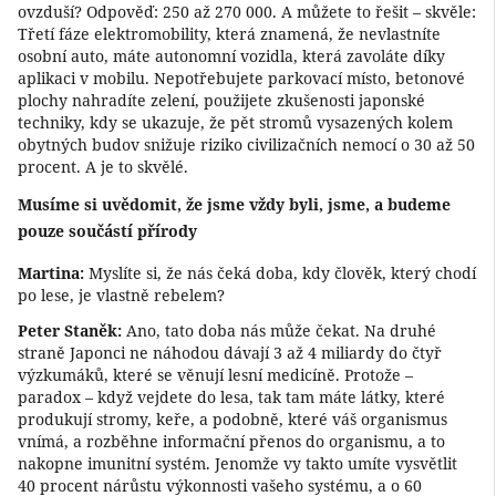
ovzduší? Odpověď: 250 až 270 000. A můžete to řešit – skvěle:
Třetí fáze elektromobility, která znamená, že nevlastníte
osobní auto, máte autonomní vozidla, která zavoláte díky
aplikaci v mobilu. Nepotřebujete parkovací místo, betonové
plochy nahradíte zelení, použijete zkušenosti japonské
techniky, kdy se ukazuje, že pět stromů vysazených kolem
obytných budov snižuje riziko civilizačních nemocí o 30 až 50
procent. A je to skvělé.
Musíme si uvědomit, že jsme vždy byli, jsme, a budeme
pouze součástí přírody
Martina:
Myslíte si, že nás čeká doba, kdy člověk, který chodí
po lese, je vlastně rebelem?
Peter Staněk:
Ano, tato doba nás může čekat. Na druhé
straně Japonci ne náhodou dávají 3 až 4 miliardy do čtyř
výzkumáků, které se věnují lesní medicíně. Protože –
paradox – když vejdete do lesa, tak tam máte látky, které
produkují stromy, keře, a podobně, které váš organismus
vnímá, a rozběhne informační přenos do organismu, a to
nakopne imunitní systém. Jenomže vy takto umíte vysvětlit
40 procent nárůstu výkonnosti vašeho systému, a o 60