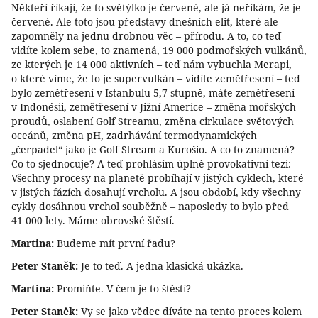
Někteří říkají, že to světýlko je červené, ale já neříkám, že je
červené. Ale toto jsou představy dnešních elit, které ale
zapomněly na jednu drobnou věc – přírodu. A to, co teď
vidíte kolem sebe, to znamená, 19 000 podmořských vulkánů,
ze kterých je 14 000 aktivních – teď nám vybuchla Merapi,
o které víme, že to je supervulkán – vidíte zemětřesení – teď
bylo zemětřesení v Istanbulu 5,7 stupně, máte zemětřesení
v Indonésii, zemětřesení v Jižní Americe – změna mořských
proudů, oslabení Golf Streamu, změna cirkulace světových
oceánů, změna pH, zadrhávání termodynamických
„čerpadel“ jako je Golf Stream a Kurošio. A co to znamená?
Co to sjednocuje? A teď prohlásím úplně provokativní tezi:
Všechny procesy na planetě probíhají v jistých cyklech, které
v jistých fázích dosahují vrcholu. A jsou období, kdy všechny
cykly dosáhnou vrchol souběžně – naposledy to bylo před
41 000 lety. Máme obrovské štěstí.
Martina:
Budeme mít první řadu?
Peter Staněk:
Je to teď. A jedna klasická ukázka.
Martina:
Promiňte. V čem je to štěstí?
Peter Staněk:
Vy se jako vědec díváte na tento proces kolem