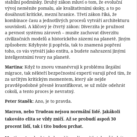
stabilní podmínky. Druhý zákon mluví o tom, že evoluční
vývoj neměníte pomalu, ale kvalitativními skoky, a to po
dosáhnutí kritické, mezní hranice. Třetí zákon říká, že
kombinace času a jednotlivých procesů vytváří architekturu
souvislostí. A klíčový je čtvrtý zákon: Diverzita je pružnost
a pevnost systému zároveň – musíte zachovat diverzitu
civilizačních modelů a historického zázemí na planetě. Jiným
způsobem: Kdybyste ji popřela, tak to znamená popření
toho, co vás vytváří jako entitu, a budete nahrazeni jinými
inteligentními tvory na planetě.
Martina:
Když to znovu vmanévruji k problému ilegální
migrace, tak někteří bezpečnostní experti varují před tím, že
za určitým kritickým momentem, který ale nejde
pravděpodobně přesně kvantifikovat, se už může odehrát
cokoli, a tento proces je nevratný.
Peter Staněk:
Ano, je to pravda.
Macron, nebo Trudeau nejsou normální lidé. Jakákoli
takováto elita se vždy zničí. Až se probudí aspoň 30
procent lidí, tak i tito budou prchat.