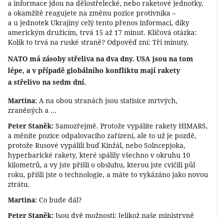
a informace jdou na dělostřelecké, nebo raketové jednotky,
a okamžitě reagujete na změnu pozice protivníka –
a u jednotek Ukrajiny celý tento přenos informací, díky
americkým družicím, trvá 15 až 17 minut. Klíčová otázka:
Kolik to trvá na ruské straně? Odpověď zní: Tři minuty.
NATO má zásoby střeliva na dva dny. USA jsou na tom
lépe, a v případě globálního konfliktu mají rakety
a střelivo na sedm dní.
Martina:
A na obou stranách jsou statisíce mrtvých,
zraněných a …
Peter Staněk:
Samozřejmě. Protože vypálíte rakety HIMARS,
a měníte pozice odpalovacího zařízení, ale to už je pozdě,
protože Rusové vypálili buď Kinžál, nebo Solncepjoka,
hyperbarické rakety, které spálily všechno v okruhu 10
kilometrů, a vy jste přišli o obsluhu, kterou jste cvičili půl
roku, přišli jste o technologie, a máte to vykázáno jako novou
ztrátu.
Martina:
Co bude dál?
Peter Staněk:
Jsou dvě možnosti: Jelikož naše ministryně