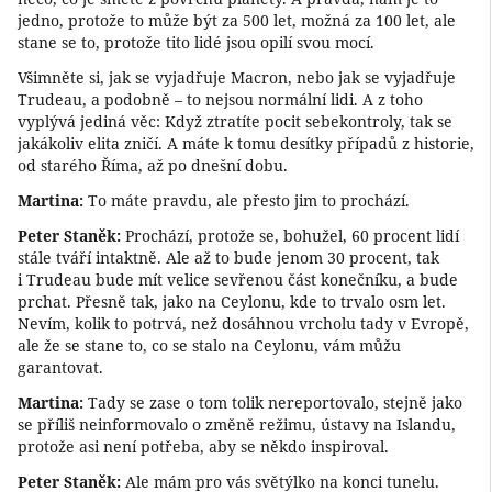
jedno, protože to může být za 500 let, možná za 100 let, ale
stane se to, protože tito lidé jsou opilí svou mocí.
Všimněte si, jak se vyjadřuje Macron, nebo jak se vyjadřuje
Trudeau, a podobně – to nejsou normální lidi. A z toho
vyplývá jediná věc: Když ztratíte pocit sebekontroly, tak se
jakákoliv elita zničí. A máte k tomu desítky případů z historie,
od starého Říma, až po dnešní dobu.
Martina:
To máte pravdu, ale přesto jim to prochází.
Peter Staněk:
Prochází, protože se, bohužel, 60 procent lidí
stále tváří intaktně. Ale až to bude jenom 30 procent, tak
i Trudeau bude mít velice sevřenou část konečníku, a bude
prchat. Přesně tak, jako na Ceylonu, kde to trvalo osm let.
Nevím, kolik to potrvá, než dosáhnou vrcholu tady v Evropě,
ale že se stane to, co se stalo na Ceylonu, vám můžu
garantovat.
Martina:
Tady se zase o tom tolik nereportovalo, stejně jako
se příliš neinformovalo o změně režimu, ústavy na Islandu,
protože asi není potřeba, aby se někdo inspiroval.
Peter Staněk:
Ale mám pro vás světýlko na konci tunelu.