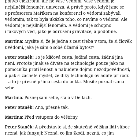
pohyb elektronů, ale ne vaše vědomí. Vaše vědomí je
nejsilnější fenomén univerza. A právě proto, když jsme se
s profesorem Maříkem na konferenci o vědomí zabývali
vědomím, tak to byla ukázka toho, co nevíme o vědomí. Ale
vědomí je nejsilnější fenomén. A vědomí je schopno
i takových věcí, jako je odrušení gravitace, a podobně.
Martina:
Myslíte si, že je jedna z cest třeba v tom, že si člověk
uvědomí, jaká je sám o sobě úžasná bytost?
Peter Staněk:
To je klíčová cesta, jediná cesta, žádná jiná
není. Protože jinak se díváte na technologie pouze jako na
pomocníka proti lenosti a nabudete dojmu nezodpovědnosti,
a pak si začnete myslet, že díky technologii ovládáte přírodu
– a to je přesně přímá cesta do pekla. Musíte poznat sama
sebe.
Martina:
Poznej sám sebe, stálo v Delfách.
Peter Staněk:
Ano, přesně tak.
Martina:
Před vstupem do věštírny.
Peter Staněk:
A představte si, že skutečně většina lidí vůbec
nezná, jak fungují: Nezná, co jim škodí, nezná, co jim