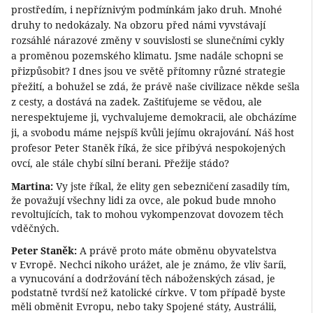
prostředím, i nepříznivým podmínkám jako druh. Mnohé
druhy to nedokázaly. Na obzoru před námi vyvstávají
rozsáhlé nárazové změny v souvislosti se slunečními cykly
a proměnou pozemského klimatu. Jsme nadále schopni se
přizpůsobit? I dnes jsou ve světě přítomny různé strategie
přežití, a bohužel se zdá, že právě naše civilizace někde sešla
z cesty, a dostává na zadek. Zaštiťujeme se vědou, ale
nerespektujeme ji, vychvalujeme demokracii, ale obcházíme
ji, a svobodu máme nejspíš kvůli jejímu okrajování. Náš host
profesor Peter Staněk říká, že sice přibývá nespokojených
ovcí, ale stále chybí silní berani. Přežije stádo?
Martina:
Vy jste říkal, že elity gen sebezničení zasadily tím,
že považují všechny lidi za ovce, ale pokud bude mnoho
revoltujících, tak to mohou vykompenzovat dovozem těch
vděčných.
Peter Staněk:
A právě proto máte obměnu obyvatelstva
v Evropě. Nechci nikoho urážet, ale je známo, že vliv šaríi,
a vynucování a dodržování těch náboženských zásad, je
podstatně tvrdší než katolické církve. V tom případě byste
měli obměnit Evropu, nebo taky Spojené státy, Austrálii,