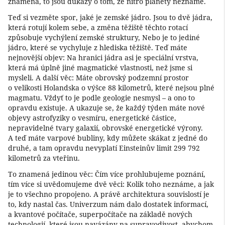
znamená, to jsou důkazy o tom, že nitro planety neznáme.
Teď si vezměte spor, jaké je zemské jádro. Jsou to dvě jádra,
která rotují kolem sebe, a změna těžiště těchto rotací
způsobuje vychýlení zemské struktury, Nebo je to jediné
jádro, které se vychyluje z hlediska těžiště. Teď máte
nejnovější objev: Na hranici jádra asi je speciální vrstva,
která má úplně jiné magmatické vlastnosti, než jsme si
mysleli. A další věc: Máte obrovský podzemní prostor
o velikosti Holandska o výšce 88 kilometrů, které nejsou plné
magmatu. Vždyť to je podle geologie nesmysl – a ono to
opravdu existuje. A ukazuje se, že každý týden máte nové
objevy astrofyziky o vesmíru, energetické částice,
nepravidelné tvary galaxií, obrovské energetické výrony.
A teď máte varpové bubliny, kdy můžete skákat z jedné do
druhé, a tam opravdu nevyplatí Einsteinův limit 299 792
kilometrů za vteřinu.
To znamená jedinou věc: Čím více prohlubujeme poznání,
tím více si uvědomujeme dvě věci: Kolik toho neznáme, a jak
je to všechno propojeno. A právě architektura souvislostí je
to, kdy nastal čas. Univerzum nám dalo dostatek informací,
a kvantové počítače, superpočítače na základě nových
technologií, které jsou navázány na supravodivost, abychom