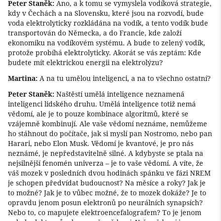
Peter Staněk:
Ano, a k tomu se vymyslela vodíková strategie,
kdy v Čechách a na Slovensku, které jsou na rozvodí, bude
voda elektrolyticky rozkládána na vodík, a tento vodík bude
transportován do Německa, a do Francie, kde založí
ekonomiku na vodíkovém systému. A bude to zelený vodík,
protože probíhá elektrolyticky. Akorát se vás zeptám: Kde
budete mít elektrickou energii na elektrolýzu?
Martina:
A na tu umělou inteligenci, a na to všechno ostatní?
Peter Staněk:
Naštěstí umělá inteligence neznamená
inteligenci lidského druhu. Umělá inteligence totiž nemá
vědomí, ale je to pouze kombinace algoritmů, které se
vzájemně kombinují. Ale vaše vědomí neznáme, nemůžeme
ho stáhnout do počítače, jak si myslí pan Nostromo, nebo pan
Harari, nebo Elon Musk. Vědomí je kvantové, je pro nás
neznámé, je nepředstavitelně silné. A kdybyste se ptala na
nejsilnější fenomén univerza – je to vaše vědomí. A víte, že
váš mozek v posledních dvou hodinách spánku ve fázi NREM
je schopen předvídat budoucnost? Na měsíce a roky? Jak je
to možné? Jak je to vůbec možné, že to mozek dokáže? Je to
opravdu jenom posun elektronů po neurálních synapsích?
Nebo to, co mapujete elektroencefalografem? To je jenom