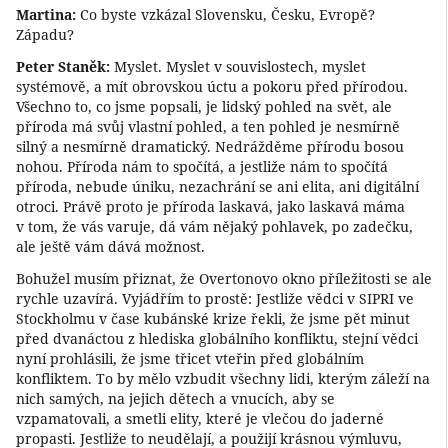
Martina:
Co byste vzkázal Slovensku, Česku, Evropě?
Západu?
Peter Staněk:
Myslet. Myslet v souvislostech, myslet
systémově, a mít obrovskou úctu a pokoru před přírodou.
Všechno to, co jsme popsali, je lidský pohled na svět, ale
příroda má svůj vlastní pohled, a ten pohled je nesmírně
silný a nesmírně dramatický. Nedrážděme přírodu bosou
nohou. Příroda nám to spočítá, a jestliže nám to spočítá
příroda, nebude úniku, nezachrání se ani elita, ani digitální
otroci. Právě proto je příroda laskavá, jako laskavá máma
v tom, že vás varuje, dá vám nějaký pohlavek, po zadečku,
ale ještě vám dává možnost.
Bohužel musím přiznat, že Overtonovo okno příležitosti se ale
rychle uzavírá. Vyjádřím to prostě: Jestliže vědci v SIPRI ve
Stockholmu v čase kubánské krize řekli, že jsme pět minut
před dvanáctou z hlediska globálního konfliktu, stejní vědci
nyní prohlásili, že jsme třicet vteřin před globálním
konfliktem. To by mělo vzbudit všechny lidi, kterým záleží na
nich samých, na jejich dětech a vnucích, aby se
vzpamatovali, a smetli elity, které je vlečou do jaderné
propasti. Jestliže to neudělají, a použijí krásnou výmluvu,