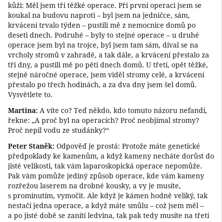
kůži: Měl jsem tři těžké operace. Při první operaci jsem se
koukal na budovu naproti – byl jsem na jedničce, sám,
krvácení trvalo týden – pustili mě z nemocnice domů po
deseti dnech. Podruhé – byly to stejné operace – u druhé
operace jsem byl na trojce, byl jsem tam sám, díval se na
vrcholy stromů v zahradě, a tak dále, a krvácení přestalo za
tři dny, a pustili mě po pěti dnech domů. U třetí, opět těžké,
stejně náročné operace, jsem viděl stromy celé, a krvácení
přestalo po třech hodinách, a za dva dny jsem šel domů.
Vysvětlete to.
Martina:
A víte co? Teď někdo, kdo tomuto názoru nefandí,
řekne: „A proč byl na operacích? Proč neobjímal stromy?
Proč nepil vodu ze studánky?“
Peter Staněk:
Odpověď je prostá: Protože máte genetické
předpoklady ke kamenům, a když kameny necháte dorůst do
jisté velikosti, tak vám laparoskopická operace nepomůže.
Pak vám pomůže jediný způsob operace, kde vám kameny
rozřežou laserem na drobné kousky, a vy je musíte,
s prominutím, vymočit. Ale když je kámen hodně veliký, tak
nestačí jedna operace, a když máte smůlu – což jsem měl –
a po jisté době se zanítí ledvina, tak pak tedy musíte na třetí