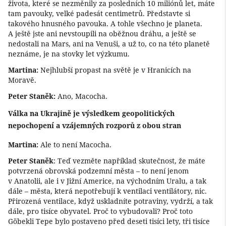
života, které se nezměnily za posledních 10 miliónů let, máte
tam pavouky, velké padesát centimetrů. Představte si
takového hnusného pavouka. A tohle všechno je planeta.
A ještě jste ani nevstoupili na oběžnou dráhu, a ještě se
nedostali na Mars, ani na Venuši, a už to, co na této planetě
neznáme, je na stovky let výzkumu.
Martina:
Nejhlubší propast na světě je v Hranicích na
Moravě.
Peter Staněk:
Ano, Macocha.
Válka na Ukrajině je výsledkem geopolitických
nepochopení a vzájemných rozporů z obou stran
Martina:
Ale to není Macocha.
Peter Staněk
: Teď vezměte například skutečnost, že máte
potvrzená obrovská podzemní města – to není jenom
v Anatolii, ale i v Jižní Americe, na východním Uralu, a tak
dále – města, která nepotřebují k ventilaci ventilátory, nic.
Přirozená ventilace, když uskladníte potraviny, vydrží, a tak
dále, pro tisíce obyvatel. Proč to vybudovali? Proč toto
Göbekli Tepe bylo postaveno před deseti tisíci lety, tři tisíce