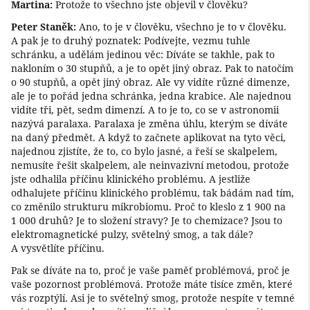
Martina:
Protože to všechno jste objevil v člověku?
Peter Staněk:
Ano, to je v člověku, všechno je to v člověku.
A pak je to druhý poznatek: Podívejte, vezmu tuhle
schránku, a udělám jedinou věc: Díváte se takhle, pak to
nakloním o 30 stupňů, a je to opět jiný obraz. Pak to natočím
o 90 stupňů, a opět jiný obraz. Ale vy vidíte různé dimenze,
ale je to pořád jedna schránka, jedna krabice. Ale najednou
vidíte tři, pět, sedm dimenzí. A to je to, co se v astronomii
nazývá paralaxa. Paralaxa je změna úhlu, kterým se díváte
na daný předmět. A když to začnete aplikovat na tyto věci,
najednou zjistíte, že to, co bylo jasné, a řeší se skalpelem,
nemusíte řešit skalpelem, ale neinvazivní metodou, protože
jste odhalila příčinu klinického problému. A jestliže
odhalujete příčinu klinického problému, tak bádám nad tím,
co změnilo strukturu mikrobiomu. Proč to kleslo z 1 900 na
1 000 druhů? Je to složení stravy? Je to chemizace? Jsou to
elektromagnetické pulzy, světelný smog, a tak dále?
A vysvětlíte příčinu.
Pak se díváte na to, proč je vaše paměť problémová, proč je
vaše pozornost problémová. Protože máte tisíce změn, které
vás rozptýlí. Asi je to světelný smog, protože nespíte v temné