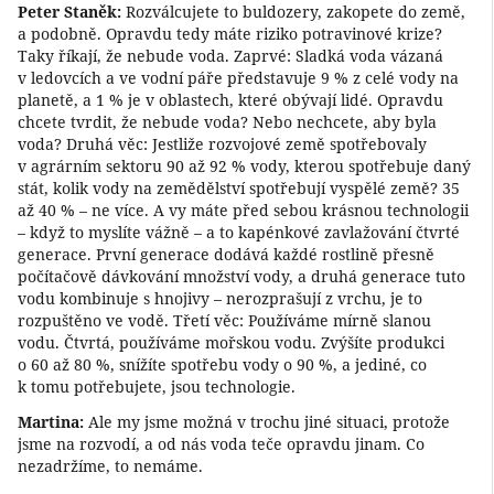
Peter Staněk:
Rozválcujete to buldozery, zakopete do země,
a podobně. Opravdu tedy máte riziko potravinové krize?
Taky říkají, že nebude voda. Zaprvé: Sladká voda vázaná
v ledovcích a ve vodní páře představuje 9 % z celé vody na
planetě, a 1 % je v oblastech, které obývají lidé. Opravdu
chcete tvrdit, že nebude voda? Nebo nechcete, aby byla
voda? Druhá věc: Jestliže rozvojové země spotřebovaly
v agrárním sektoru 90 až 92 % vody, kterou spotřebuje daný
stát, kolik vody na zemědělství spotřebují vyspělé země? 35
až 40 % – ne více. A vy máte před sebou krásnou technologii
– když to myslíte vážně – a to kapénkové zavlažování čtvrté
generace. První generace dodává každé rostlině přesně
počítačově dávkování množství vody, a druhá generace tuto
vodu kombinuje s hnojivy – nerozprašují z vrchu, je to
rozpuštěno ve vodě. Třetí věc: Používáme mírně slanou
vodu. Čtvrtá, používáme mořskou vodu. Zvýšíte produkci
o 60 až 80 %, snížíte spotřebu vody o 90 %, a jediné, co
k tomu potřebujete, jsou technologie.
Martina:
Ale my jsme možná v trochu jiné situaci, protože
jsme na rozvodí, a od nás voda teče opravdu jinam. Co
nezadržíme, to nemáme.