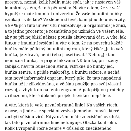
prospívá, nezná, kolik hodin máte spát, jak je nastaven váš
imunitní systém, že má pět vrstev. Nevíte o tom, že ve vaší
hypofýze máte imunitní univerzitu. Že vaše imunitní buňky
vznikají – víte kde? Ve slepém střevě, kam jdou do univerzity,
a 99 % jich tuto univerzitu neabsolvuje, a organismus je zničí,
a to jedno procento je rozmístěno po uzlinách ve vašem těle,
aby se při nejbližší nákaze použila aktivovaná část. A víte, jak
funguje imunitní systém? A víte o tom, že na povrchu každé
buňky máte pěticípý imunitní engram, který říká: „Je to vaše
buňka, je zdravá, není třeba jí ošetřovat.“ Nebo: „Je tam
nemocná buňka,“ a přijde takzvaná NK buňka, přirozený
zabiják, navrtá buněčnou stěnu, vstříkne do buňky jed,
buňka zemře, a přijde makrofág, a buňku sežere, a nechá
tam nový informační engram, který píše, že tato napadená
buňka už je zlikvidována, a většinu použije pro svůj vlastní
rozvoj, a zbytek dá na tento engram. A pak přijdou proteiny
z ribozomu, které dokončí projekt likvidace nepřítele.
A víte, která je vaše první obranná linie? Na vašich rtech,
v nose, a jinde – je speciální vrstva jemného chmýří, které
zachytí většinu virů. Když ovšem máte znečištěné ovzduší,
tak tato první obranná linie nefunguje. Otázka kontrolní:
Kolik Evropanů ročně zemře v důsledku znečištěného