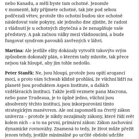
nebo Kanadu, a měli byste tam ochotné. Jenomže
v momentě, kdy přijmete ochotné, tak jste pod sebou
podřezali větev, protože tito ochotní budou sice ochotně
následovat vaše pokyny, ale jednoho dne zjistíte, že radost
z vládnutí je u ochotných zbytečná a že nenaplňuje vaše
představy. A pak začnou války mezi vládnoucími, a bude
fungovat syndrom pavouků zavřených v láhvi.
Martina:
Ale jestliže elity dokázaly vytvořit takovýto svým
způsobem dokonalý plán, o kterém tady mluvíte, tak přece
nejsou tak hloupé, aby jim tohle nedošlo.
Peter Staněk:
Ne, jsou hloupí, protože jsou opití arogancí
moci, a proto vám Schwab klidně prohlásí, že všichni lídři na
planetě jsou produktem Aspen Institute, a dalších
vzdělávacích institucí. Takže jestli vezmete pana Macrona,
nebo pane Trudeaua, je to úplně jedno, všichni jsou
absolventy těchto institucí, jsou inkorporováni tímto
strategickým manévrem. Ale oni zapomněli na čtvrtý zákon
univerza – protože je nikdy nezajímaly zákony, které řídí svět
kolem nich – a to na první, primární zákon: Zákon zachování
dynamické rovnováhy. Znamená to tedy, že život může přežít
jenom tehdy, jestliže minimálně po určité období udržíte