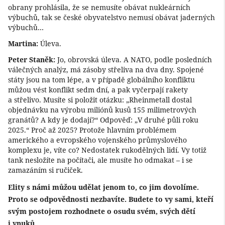
obrany prohlásila, že se nemusíte obávat nukleárních
výbuchů, tak se české obyvatelstvo nemusí obávat jaderných
výbuchů…
Martina:
Úleva.
Peter Staněk:
Jo, obrovská úleva. A NATO, podle posledních
válečných analýz, má zásoby střeliva na dva dny. Spojené
státy jsou na tom lépe, a v případě globálního konfliktu
můžou vést konflikt sedm dní, a pak vyčerpají rakety
a střelivo. Musíte si položit otázku: „Rheinmetall dostal
objednávku na výrobu miliónů kusů 155 milimetrových
granátů? A kdy je dodají?“ Odpověď: „V druhé půli roku
2025.“ Proč až 2025? Protože hlavním problémem
amerického a evropského vojenského průmyslového
komplexu je, víte co? Nedostatek rukodělných lidí. Vy totiž
tank nesložíte na počítači, ale musíte ho odmakat – i se
zamazáním si ručiček.
Elity s námi můžou udělat jenom to, co jim dovolíme.
Proto se odpovědnosti nezbavíte. Budete to vy sami, kteří
svým postojem rozhodnete o osudu svém, svých dětí
i vnuků.