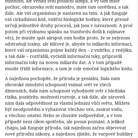
místnosti, ale venku svítí pouliční lampa, a vy tam máte
počítač, obrazovka svítí namodro, máte tam osvětlení, a tak
dále. Ale váš organismus je nastaven na tmu. A jak funguje
váš cirkadiánní kód, vnitřní biologické hodiny, které přesně
určují jednotlivé druhy procesů, jak jsou v návaznosti. A proč
potom při výzkumu spánku na Stanfordu došli k zajímavé
věci, že musíte spát alespoň osm hodin proto, že se nejenom
odstraňují toxiny, ale klíčové je, abyste tu miliardu informací,
které váš organismus pojme každý den – z vnitřku, z vnějšku,
a tak dále – roztřídili, vyčistili informační toky, připravili
informační toky na novou miliardu dat. A v tom případě
musíte třídit informace, a tam je role emočně logického kódu.
A najednou pochopíte, že příroda je geniální. Dala nám
obrovské množství schopností vnímat svět ve všech
dimenzích, dala nám schopnost vyhodnotit svět z hlediska
rizika, pozitivity, možnosti rozvoje, a tak dále, ale zároveň
nám dala odpovědnost za vlastní jednání vůči světu. Můžete
být neodpovědní a vyhazovat všechno ven, zasírat vodu,
a všechno ostatní. Nebo se chováte zodpovědně, a v tom
případě není cílem spotřeba, ale posun poznání. A jelikož
chápu, jak funguje příroda, tak najednou začnu objevovat
nové přírodní zákony, a najednou zjistíte, že varpové bubliny