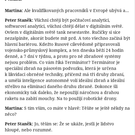
Martina:
Ale kvalifikovaných pracovníků v Evropě ubývá a…
Peter Staněk:
Všichni chtějí být počítačoví analytici,
softwaroví analytici, všichni chtějí dělat v digitálním světě.
Ovšem v digitálním světě tank nesestavíte. Ručičky si sice
nezašpiníte, akorát budete mít prd. A toto všechno začíná být
hlavní bariérou. Kdežto Rusové cílevědomě připravovali
vojensko-průmyslový komplex, a ten dneska běží 24 hodin
denně, a 7 dní v týdnu, a proto pro ně zbraňové systémy
nejsou problém. Co vám říká Terminátor? Terminátor je
speciální zbraň na pásovém podvozku, která je určena
k likvidaci obrněné techniky, přičemž má tři druhy zbraní,
a umělá inteligence autonomně volí ideální zbraň a ideální
střelivo na eliminaci daného druhu zbraně. Dokonce šli
ekonomicky tak daleko, že nepoužijí náročnou a drahou
raketu na zabití mouchy. Na to použijí robotické drony.
Martina:
S tím vším, co máte v hlavě: Těšíte se ještě někdy na
něco?
Peter Staněk:
Jo, těším se: Že se ukáže, jestli je lidstvo
hloupé, nebo rozumné.