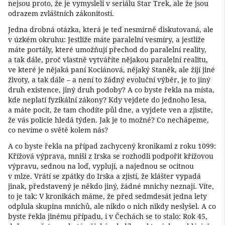
nejsou proto, že je vymysleli v seriálu Star Trek, ale že jsou
odrazem zvláštních zákonitostí.
Jedna drobná otázka, která je teď nesmírně diskutovaná, ale
v úzkém okruhu: Jestliže máte paralelní vesmíry, a jestliže
máte portály, které umožňují přechod do paralelní reality,
a tak dále, proč vlastně vytváříte nějakou paralelní realitu,
ve které je nějaká paní Kociánová, nějaký Staněk, ale žijí jiné
životy, a tak dále – a není to žádný evoluční výběr, je to jiný
druh existence, jiný druh podoby? A co byste řekla na místa,
kde neplatí fyzikální zákony? Kdy vejdete do jednoho lesa,
a máte pocit, že tam chodíte půl dne, a vyjdete ven a zjistíte,
že vás policie hledá týden. Jak je to možné? Co nechápeme,
co nevíme o světě kolem nás?
A co byste řekla na případ zachycený kronikami z roku 1099:
Křížová výprava, mniši z Irska se rozhodli podpořit křížovou
výpravu, sednou na loď, vyplují, a najednou se ocitnou
v mlze. Vrátí se zpátky do Irska a zjistí, že klášter vypadá
jinak, představený je někdo jiný, žádné mnichy neznají. Víte,
to je tak: V kronikách máme, že před sedmdesát jedna lety
odplula skupina mnichů, ale nikdo o nich nikdy neslyšel. A co
byste řekla jinému případu, i v Čechách se to stalo: Rok 45,