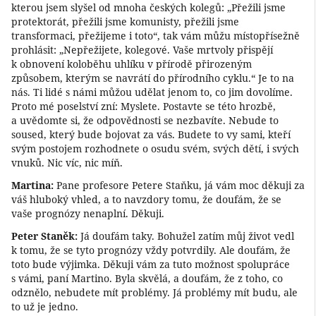
kterou jsem slyšel od mnoha českých kolegů: „Přežili jsme
protektorát, přežili jsme komunisty, přežili jsme
transformaci, přežijeme i toto“, tak vám můžu místopřísežně
prohlásit: „Nepřežijete, kolegové. Vaše mrtvoly přispějí
k obnovení koloběhu uhlíku v přírodě přirozeným
způsobem, kterým se navrátí do přírodního cyklu.“ Je to na
nás. Ti lidé s námi můžou udělat jenom to, co jim dovolíme.
Proto mé poselství zní: Myslete. Postavte se této hrozbě,
a uvědomte si, že odpovědnosti se nezbavíte. Nebude to
soused, který bude bojovat za vás. Budete to vy sami, kteří
svým postojem rozhodnete o osudu svém, svých dětí, i svých
vnuků. Nic víc, nic míň.
Martina:
Pane profesore Petere Staňku, já vám moc děkuji za
váš hluboký vhled, a to navzdory tomu, že doufám, že se
vaše prognózy nenaplní. Děkuji.
Peter Staněk:
Já doufám taky. Bohužel zatím můj život vedl
k tomu, že se tyto prognózy vždy potvrdily. Ale doufám, že
toto bude výjimka. Děkuji vám za tuto možnost spolupráce
s vámi, paní Martino. Byla skvělá, a doufám, že z toho, co
odznělo, nebudete mít problémy. Já problémy mít budu, ale
to už je jedno.