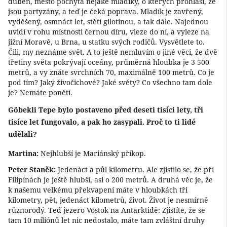
duben, město pochytá nějaké mladíky, o kterých prohlásí, že
jsou partyzány, a teď je čeká poprava. Mladík je zavřený,
vyděšený, osmnáct let, stětí gilotinou, a tak dále. Najednou
uvidí v rohu místnosti černou díru, vleze do ní, a vyleze na
jižní Moravě, u Brna, u statku svých rodičů. Vysvětlete to.
Čili, my neznáme svět. A to ještě nemluvím o jiné věci, že dvě
třetiny světa pokrývají oceány, průměrná hloubka je 3 500
metrů, a vy znáte svrchních 70, maximálně 100 metrů. Co je
pod tím? Jaký živočichové? Jaké světy? Co všechno tam dole
je? Nemáte ponětí.
Göbekli Tepe
bylo postaveno před deseti tisíci lety, tři
tisíce let fungovalo, a pak ho zasypali. Proč to ti lidé
udělali?
Martina:
Nejhlubší je Mariánský příkop.
Peter Staněk:
Jedenáct a půl kilometru. Ale zjistilo se, že při
Filipínách je ještě hlubší, asi o 200 metrů. A druhá věc je, že
k našemu velkému překvapení máte v hloubkách tři
kilometry, pět, jedenáct kilometrů, život. Život je nesmírně
různorodý. Teď jezero Vostok na Antarktidě: Zjistíte, že se
tam 10 miliónů let nic nedostalo, máte tam zvláštní druhy