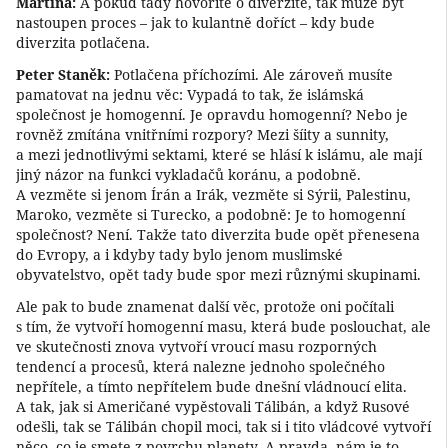
Martina:
A pokud tady hovoříte o diverzitě, tak může být
nastoupen proces – jak to kulantně doříct – kdy bude
diverzita potlačena.
Peter Staněk:
Potlačena příchozími. Ale zároveň musíte
pamatovat na jednu věc: Vypadá to tak, že islámská
společnost je homogenní. Je opravdu homogenní? Nebo je
rovněž zmítána vnitřními rozpory? Mezi šíity a sunnity,
a mezi jednotlivými sektami, které se hlásí k islámu, ale mají
jiný názor na funkci vykladačů koránu, a podobně.
A vezměte si jenom Írán a Irák, vezměte si Sýrii, Palestinu,
Maroko, vezměte si Turecko, a podobně: Je to homogenní
společnost? Není. Takže tato diverzita bude opět přenesena
do Evropy, a i kdyby tady bylo jenom muslimské
obyvatelstvo, opět tady bude spor mezi různými skupinami.
Ale pak to bude znamenat další věc, protože oni počítali
s tím, že vytvoří homogenní masu, která bude poslouchat, ale
ve skutečnosti znova vytvoří vroucí masu rozporných
tendencí a procesů, která nalezne jednoho společného
nepřítele, a tímto nepřítelem bude dnešní vládnoucí elita.
A tak, jak si Američané vypěstovali Tálibán, a když Rusové
odešli, tak se Tálibán chopil moci, tak si i tito vládcové vytvoří
něco, co je smete z povrchu planety. A pravda, nám je to