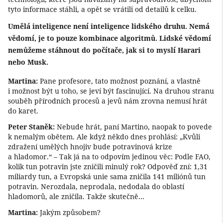
tyto informace stáhli, a opět se vrátili od detailů k celku.
Umělá inteligence není inteligence lidského druhu. Nemá
vědomí, je to pouze kombinace algoritmů. Lidské vědomí
nemůžeme stáhnout do počítače, jak si to myslí Harari
nebo Musk.
Martina:
Pane profesore, tato možnost poznání, a vlastně
i možnost být u toho, se jeví být fascinující. Na druhou stranu
souběh přírodních procesů a jevů nám zrovna nemusí hrát
do karet.
Peter Staněk:
Nebude hrát, paní Martino, naopak to povede
k nemalým obětem. Ale když někdo dnes prohlásí: „Kvůli
zdražení umělých hnojiv bude potravinová krize
a hladomor.“ – Tak já na to odpovím jedinou věc: Podle FAO,
kolik tun potravin jste zničili minulý rok? Odpověď zní: 1,31
miliardy tun, a Evropská unie sama zničila 141 miliónů tun
potravin. Nerozdala, neprodala, nedodala do oblastí
hladomorů, ale zničila. Takže skutečně…
Martina:
Jakým způsobem?