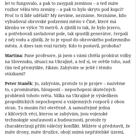
let to fungovalo, a pak to zasypali zeminou – a teď máte
rozbor věku této zeminy – a pak to bylo skryto pod kopci?
Proč to ti lidé udělali? My nevíme, neznáme. Neznáme, kdo
vybudoval obrovské podzemní město v Číně, které má
klenbu ve výšce 70 metrů. A zjistili to tak, že bylo jezero,
a potřebovali zavlažovat pole, tak spustili generátor, čerpali
z něj vodu a zjistili, že to je vpusť do obrovského podzemního
města. A dnes tam vozí turisty. Kdo to postavil, proboha?
Martina:
Pane profesore, já jsem s vámi chtěla probírat volby
na Slovensku, situaci na Ukrajině, a teď si, ve světle toho, nad
čím teď přemýšlíte, říkám: Zabýváte se ještě i těmito
otázkami?
Peter Staněk:
Jo, zabývám, protože to je projev – nazvěme
to, s prominutím, hloupostí – nepochopení skutečných
problémů tohoto světa. Válka na Ukrajině je výsledkem
geopolitických nepochopení a vzájemných rozporů z obou
stran. To musím říct otevřeně. A samozřejmě jedna
z klíčových věcí, kterou se zabývám, jsou vojenské
technologie současnosti a budoucnosti, protože ty
charakterizují příští válečný konflikt. Můžete si představit, že
máte drony, máte družice, obojí snímá nepřátelské území,