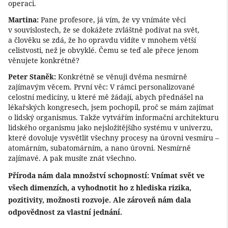
operaci.
Martina:
Pane profesore, já vím, že vy vnímáte věci
v souvislostech, že se dokážete zvláštně podívat na svět,
a člověku se zdá, že ho opravdu vidíte v mnohem větší
celistvosti, než je obvyklé. Čemu se teď ale přece jenom
věnujete konkrétně?
Peter Staněk:
Konkrétně se věnuji dvěma nesmírně
zajímavým věcem. První věc: V rámci personalizované
celostní medicíny, u které mě žádají, abych přednášel na
lékařských kongresech, jsem pochopil, proč se mám zajímat
o lidský organismus. Takže vytvářím informační architekturu
lidského organismu jako nejsložitějšího systému v univerzu,
které dovoluje vysvětlit všechny procesy na úrovni vesmíru –
atomárním, subatomárním, a nano úrovni. Nesmírně
zajímavé. A pak musíte znát všechno.
Příroda nám dala množství schopností: Vnímat svět ve
všech dimenzích, a vyhodnotit ho z hlediska rizika,
pozitivity, možnosti rozvoje. Ale zároveň nám dala
odpovědnost za vlastní jednání.