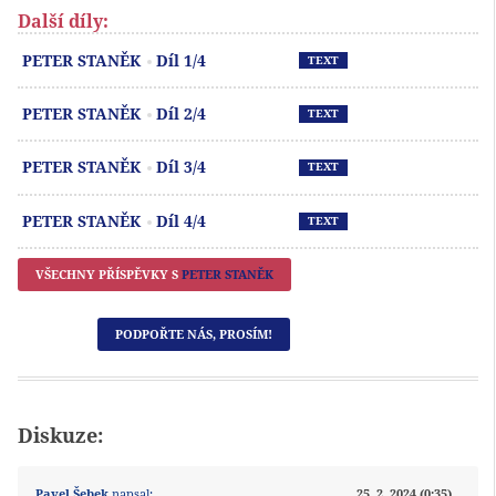
Další díly:
Př
PETER STANĚK
Díl 1/4
TEXT
Př
PETER STANĚK
Díl 2/4
TEXT
Př
PETER STANĚK
Díl 3/4
TEXT
Př
PETER STANĚK
Díl 4/4
TEXT
VŠECHNY PŘÍSPĚVKY S
PETER STANĚK
PODPOŘTE NÁS, PROSÍM!
Diskuze:
Pavel Šebek
napsal:
25. 2. 2024 (0:35)