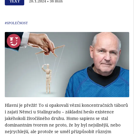
TEXT
28.1.2024
38 min
#SPOLEČNOST
Hlavní je přežít! To si opakovali vězni koncentračních táborů
i zajatí Němci u Stalingradu – základní heslo existence
jakéhokoli živočišného druhu. Homo sapiens se stal
dominantním tvorem ne proto, že by byl nejsilnější, nebo
nejrychlejší, ale protože se uměl přizpůsobit různým