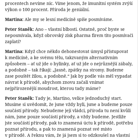
procentech nevíme nic. Víme jenom, že imunitní systém zvýší
výkon o 100 procent. Příroda je geniální.
Martina:
Ale my se lesní medicíně spíše posmíváme.
Peter Staněk:
Ano – vlastní blbosti. Ostatně, proč byste se
neposmívala, když obrovský zisk pharma firem tito posmívači
zaplatí?
Martina:
Když chce někdo dehonestovat úmysl přistupovat
k medicíně, a ke svému tělu, takzvaným alternativním
způsobem – ať už jde o bylinky, ať už jde o nejrůznější zábaly,
a podobně – tak říkají: „Jasně, zpátky na stromy. Budeme
zase pouštět žilou, a podobně.“ Jak by podle vás měl vypadat
návrat k přírodě, abychom znovu začali vnímat
nejpřirozenější moudrost, kterou tady máme?
Peter Staněk:
Tady je, Martino, velice jednoduchý start.
Musíme si uvědomit, že jsme vždy byli, jsme a budeme pouze
součástí přírody. Nebudeme její vládci, příroda tu není kvůli
nám, jsme pouze součástí přírody, a vždy budeme. Jestliže
jste součástí přírody, pak to znamená úctu k přírodě, potřebu
poznat přírodu, a pak to znamená poznat své místo
v přírodě. A řeknu vám, že já jsem si to odzkoušel na vlastní