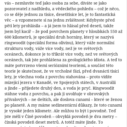
vás – nemluvíte teď jako osoba za sebe, díváte se jako
pozorovatel z nadhledu, a vědeckého pohledu – což je něco,
co se děje jednou za tisíce, desetitisíce let, je to fantastická
věc – a vzpomenete si na jednu zvláštnost: Kdybyste před
pěti lety prohlásila – a já jsem to hlásal před deseti, takže
jsem byl kacíř – že pod povrchem planety v hloubkách 550 až
600 kilometrů, je speciální druh horniny, který se nazývá
ringwoodit (speciální forma olivínu), který váže normální
strukturu vody, váže více vody, než je ve světových
oceánech, dokonce je to třikrát více vody, než ve světových
oceánech, tak jste prohlášena za geologického idiota. A teď to
máte potvrzeno všemi seriózními teoriemi, a součást této
teorie je skutečnost, že ve vrcholné fázi, před dvanácti tisíci
lety, je všechna voda z povrchu stahována – proto vidíte
mizející jezera v Kanadě, ve Spojených státech, v Austrálii
a jinde – přijedete druhý den, a voda je pryč. Ringwoodit
stáhne vodu z povrchu, a pak ji uvolňuje v obrovských
přívalových – ne deštích, ale doslova cunami – které se ženou
po planetě. A my máme sedimentární důkazy, že toto cunami
je vysoké jeden kilometr. Ale můžou to být i povodně. Teď
jste měli v Číně povodeň – obvyklá povodeň je dva metry –
čínská povodeň deset metrů. A totéž máte jinde. To