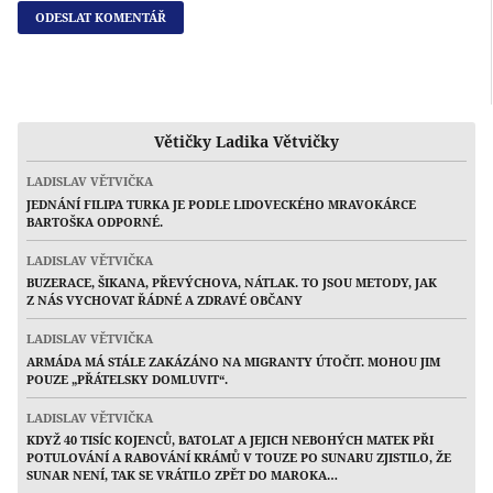
Větičky Ladika Větvičky
LADISLAV VĚTVIČKA
JEDNÁNÍ FILIPA TURKA JE PODLE LIDOVECKÉHO MRAVOKÁRCE
BARTOŠKA ODPORNÉ.
LADISLAV VĚTVIČKA
BUZERACE, ŠIKANA, PŘEVÝCHOVA, NÁTLAK. TO JSOU METODY, JAK
Z NÁS VYCHOVAT ŘÁDNÉ A ZDRAVÉ OBČANY
LADISLAV VĚTVIČKA
ARMÁDA MÁ STÁLE ZAKÁZÁNO NA MIGRANTY ÚTOČIT. MOHOU JIM
POUZE „PŘÁTELSKY DOMLUVIT“.
LADISLAV VĚTVIČKA
KDYŽ 40 TISÍC KOJENCŮ, BATOLAT A JEJICH NEBOHÝCH MATEK PŘI
POTULOVÁNÍ A RABOVÁNÍ KRÁMŮ V TOUZE PO SUNARU ZJISTILO, ŽE
SUNAR NENÍ, TAK SE VRÁTILO ZPĚT DO MAROKA…