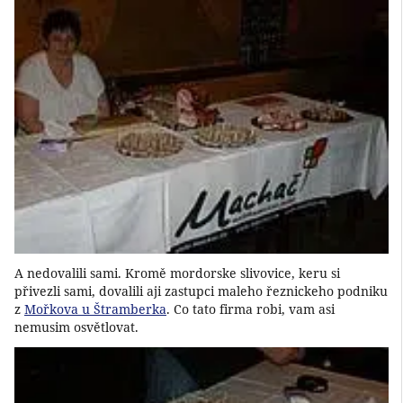
A nedovalili sami. Kromě mordorske slivovice, keru si
přivezli sami, dovalili aji zastupci maleho řeznickeho podniku
z
Mořkova u Štramberka
. Co tato firma robi, vam asi
nemusim osvětlovat.