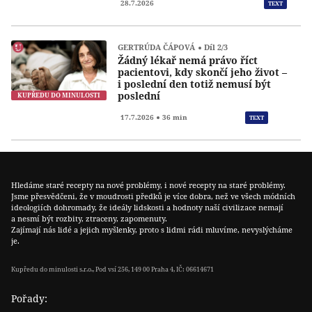
28.7.2026
TEXT
GERTRÚDA ČÁPOVÁ
Díl 2/3
Žádný lékař nemá právo říct
pacientovi, kdy skončí jeho život –
i poslední den totiž nemusí být
poslední
KUPŘEDU DO MINULOSTI
Přeh
17.7.2026
36 min
TEXT
Hledáme staré recepty na nové problémy, i nové recepty na staré problémy.
Jsme přesvědčeni, že v moudrosti předků je více dobra, než ve všech módních
ideologiích dohromady, že ideály lidskosti a hodnoty naší civilizace nemají
a nesmí být rozbity, ztraceny, zapomenuty.
Zajímají nás lidé a jejich myšlenky, proto s lidmi rádi mluvíme, nevyslýcháme
je.
Kupředu do minulosti s.r.o., Pod vsí 256, 149 00 Praha 4, IČ: 06614671
Pořady: