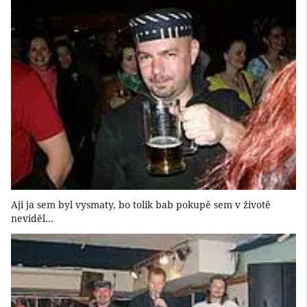
Aji ja sem byl vysmaty, bo tolik bab pokupě sem v životě
neviděl…