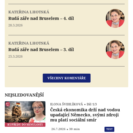
KATEŘINA LHOTSKÁ
Rudá záře nad Bruselem – 4. díl
28.3.2026
KATEŘINA LHOTSKÁ
Rudá záře nad Bruselem – 3. díl
25.3.2026
VŠECHNY KOMENTÁŘE
NEJSLEDOVANĚJŠÍ
ILONA ŠVIHLÍKOVÁ
Díl 1/3
Česká ekonomika drží nad vodou
upadající Německo, svými zdroji
mu platí sociální smír
KUPŘEDU DO MINULOSTI
Přeh
26.7.2026
30 min
TEXT