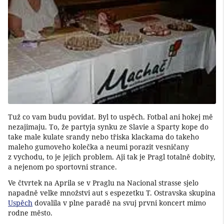
Tuž co vam budu povidat. Byl to uspěch. Fotbal ani hokej mě
nezajimaju. To, že partyja synku ze Slavie a Sparty kope do
take male kulate srandy nebo třiska klackama do takeho
maleho gumoveho kolečka a neumi porazit vesničany
z vychodu, to je jejich problem. Aji tak je Pragl totalně dobity,
a nejenom po sportovni strance.
Ve čtvrtek na Aprila se v Praglu na Nacional strasse sjelo
napadně velke množstvi aut s espezetku T. Ostravska skupina
Uspěch
dovalila v plne paradě na svuj prvni koncert mimo
rodne město.