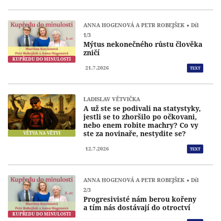
ANNA HOGENOVÁ A PETR ROBEJŠEK
Díl
1/3
Mýtus nekonečného růstu člověka
zničí
KUPŘEDU DO MINULOSTI
21.7.2026
TEXT
LADISLAV VĚTVIČKA
A už ste se podivali na statystyky,
jestli se to zhoršilo po očkovani,
nebo enem robite machry? Co vy
ste za novinaře, nestydite se?
VĚTVA NA VĚTVI
12.7.2026
TEXT
ANNA HOGENOVÁ A PETR ROBEJŠEK
Díl
2/3
Progresivisté nám berou kořeny
a tím nás dostávají do otroctví
KUPŘEDU DO MINULOSTI