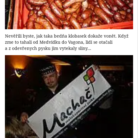
Nevěřili byste, jak taka bedňa klobasek dokaže vonět. Když
zme to tahali od Medvidku do Vagona, lidi se otačali
a z odevřenych pysku jim vytekaly sliny…