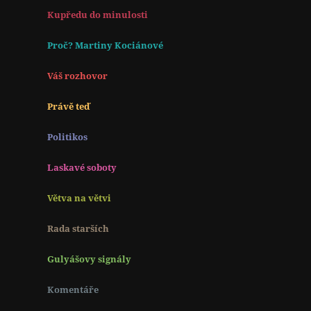
Kupředu do minulosti
Proč? Martiny Kociánové
Váš rozhovor
Právě teď
Politikos
Laskavé soboty
Větva na větvi
Rada starších
Gulyášovy signály
Komentáře