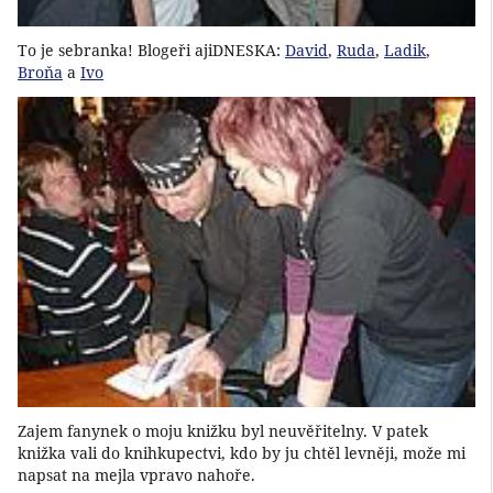
To je sebranka! Blogeři ajiDNESKA:
David
,
Ruda
,
Ladik
,
Broňa
a
Ivo
Zajem fanynek o moju knižku byl neuvěřitelny. V patek
knižka vali do knihkupectvi, kdo by ju chtěl levněji, može mi
napsat na mejla vpravo nahoře.