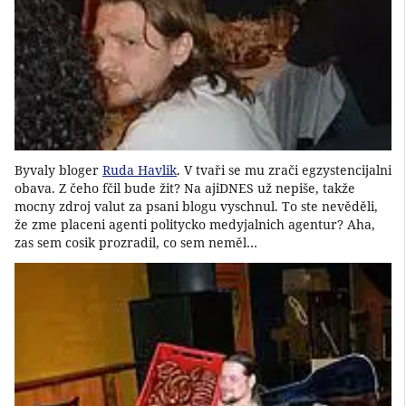
Byvaly bloger
Ruda Havlik
. V tvaři se mu zrači egzystencijalni
obava. Z čeho fčil bude žit? Na ajiDNES už nepiše, takže
mocny zdroj valut za psani blogu vyschnul. To ste nevěděli,
že zme placeni agenti politycko medyjalnich agentur? Aha,
zas sem cosik prozradil, co sem neměl…