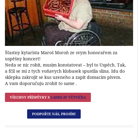
Šťastny kytarista Maroš Moroň ze svym honorařem za
uspěšny koncert!
Neda se nic robit, musim konstatovat – byl to Uspěch. Tak,
a fčil se mi z tych voňavych klobasek spustila slina. Idu do
sklepka zakrojit se kus uzeneho a zapit domacim pivem.
A vam doporučuju zrobit to same .
VŠECHNY PŘÍSPĚVKY S
LADISLAV VĚTVIČKA
PODPOŘTE NÁS, PROSÍM!