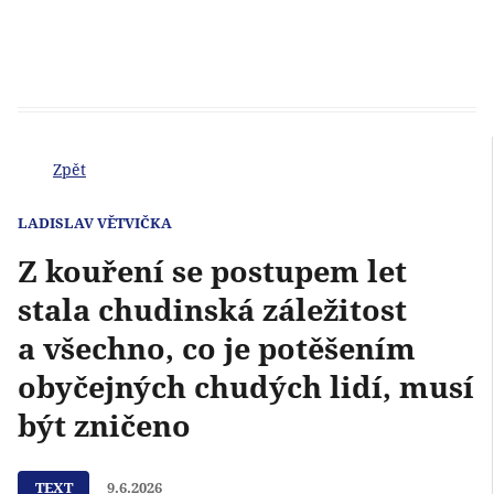
Zpět
LADISLAV VĚTVIČKA
Z kouření se postupem let
stala chudinská záležitost
a všechno, co je potěšením
obyčejných chudých lidí, musí
být zničeno
TEXT
9.6.2026