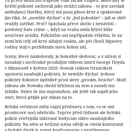
Ta pravá absurdní tragédie však začala vzápětí. Místo aby se
britští policisté zachovali jako strážci zákona – to jest zavolali
ambulanci člověku, který má pusu plnou krve a opakovaně
jim říká, že „nemůže dýchat“ a že „byl pobodán“ – jali se oběť
vraždy zatýkat. Proč? Spáchala přece zločin z nenávisti –
pověstný hate crime –, když na vraha měla křičet blíže
neurčené urážky. Policistům ani nepřipadalo zvláštní, že na
zemi leží celý od krve údajný rasista, ale pět členů Digwovy
rodiny stojí v perfektním stavu kolem něj.
Scény, které následovaly, je bolestivé sledovat, a v ničem si
nezadají s nechvalně proslulým videem úmrtí George Floyda
v Minnesotě v květnu 2020. Nowak celkem čtrnáctkrát
upozorní zasahující policisty, že nemůže dýchat. Jednou
policisty dokonce úpěnlivě prosí slovy „prosím, brácho“. Muži
zákona ale Nowaka obrátí břichem na zem a nasadí mu
želízka. Nejen že mu nepomohou, ale ještě tak uspíší jeho
smrt, která přijde pár minut na to.
Britská veřejnost měla vágní představy o tom, co se oné
prosincové noci odehrálo. Teprve před týdnem ale britská
policie zveřejnila takzvané bodycam video zasahujícího
policisty. Na něm se hrůzná scéna odvíjí se všemi konturami
a britský divák je nutně konfrontován s nepříjemnou