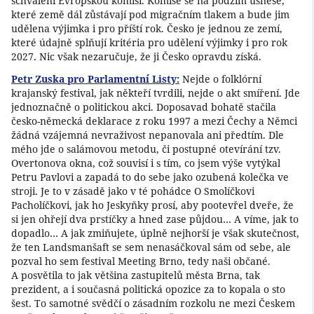
schválení Evropskou komisí. Komise se na podzim usnese,
které země dál zůstávají pod migračním tlakem a bude jim
udělena výjimka i pro příští rok. Česko je jednou ze zemí,
které údajně splňují kritéria pro udělení výjimky i pro rok
2027. Nic však nezaručuje, že ji Česko opravdu získá.
Petr Zuska pro Parlamentní Listy:
Nejde o folklórní
krajanský festival, jak někteří tvrdili, nejde o akt smíření. Jde
jednoznačně o politickou akci. Doposavad bohatě stačila
česko-německá deklarace z roku 1997 a mezi Čechy a Němci
žádná vzájemná nevraživost nepanovala ani předtím. Dle
mého jde o salámovou metodu, či postupné otevírání tzv.
Overtonova okna, což souvisí i s tím, co jsem výše vytýkal
Petru Pavlovi a zapadá to do sebe jako ozubená kolečka ve
stroji. Je to v zásadě jako v té pohádce O Smolíčkovi
Pacholíčkovi, jak ho Jeskyňky prosí, aby pootevřel dveře, že
si jen ohřejí dva prstíčky a hned zase půjdou… A víme, jak to
dopadlo… A jak zmiňujete, úplně nejhorší je však skutečnost,
že ten Landsmanšaft se sem nenasáčkoval sám od sebe, ale
pozval ho sem festival Meeting Brno, tedy naši občané.
A posvětila to jak většina zastupitelů města Brna, tak
prezident, a i současná politická opozice za to kopala o sto
šest. To samotné svědčí o zásadním rozkolu ne mezi Českem