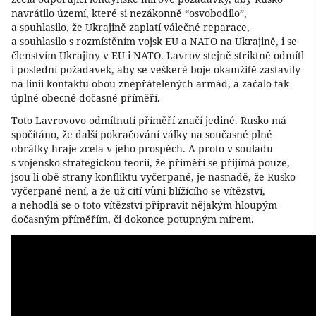
navrátilo území, které si nezákonně “osvobodilo”,
a souhlasilo, že Ukrajině zaplatí válečné reparace,
a souhlasilo s rozmístěním vojsk EU a NATO na Ukrajině, i se
členstvím Ukrajiny v EU i NATO. Lavrov stejně striktně odmítl
i poslední požadavek, aby se veškeré boje okamžitě zastavily
na linii kontaktu obou znepřátelených armád, a začalo tak
úplné obecné dočasné příměří.
Toto Lavrovovo odmítnutí příměří značí jediné. Rusko má
spočítáno, že další pokračování války na současné plné
obrátky hraje zcela v jeho prospěch. A proto v souladu
s vojensko-strategickou teorií, že příměří se přijímá pouze,
jsou-li obě strany konfliktu vyčerpané, je nasnadě, že Rusko
vyčerpané není, a že už cítí vůni blížícího se vítězství,
a nehodlá se o toto vítězství připravit nějakým hloupým
dočasným příměřím, či dokonce potupným mírem.