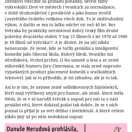
Zdeňkovi vděčíme za geniální pohádky, skvělé filmy
vykreslující život ve městech i vesnicích za normalizace,
v době druhoválečné i poválečné a jako bonus stvořil
i největšího českého velikána všech dob. To je obdivuhodný
výkon. A dařilo se mu tu laťku udržet víc než 40 let. Bez
Svěráka by prakticky neexistoval dobrý český film druhé
poloviny dvacátého století. V top 25 filmech z let 1970 až 1990
je 10 filmů od Svěráka!!! A je děsivé, že na něj nikdo
nenavazuje. Ze země, kde se točily geniální a inteligentní
komedie jako Obecná škola, Kulový blesk, Vesničko má
středisková, Vrchní prchni, či Na samotě u lesa a ze země
milovníků humoru Járy Cimrmana, se stala země naprosto
vypatlaných product placement komedií a sračkoidních
telenovel. Jak se to přihodilo, je mi záhadou, ale je to tak.
Asi to je tím, že nejsme země sofistikovaných fajnšmekrů,
kteří mají vytříbený smysl pro humor, ale země, která měla
štěstí, že se v ní narodil Svěrák a napsal pro nás (a o nás)
geniální věci, které dokázal podat tak dobře, že se v nich
poznal (a přijal je za své) dělňas i intelektuál. A které ovšem
nikdo jiný už po něm nedokázal napsat.