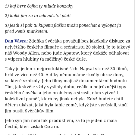
1) kaj bere čojka ty mlade bonzaky
2) kolik jim za to udavačstvi platí
3) jestli si pak tu kupenu flašku možu ponechat a vylopat ju
před Penis marketem.
Dan Vávra:
Zdeňka Svěráka považuji bez jakékoliv diskuze za
největšího českého filmaře a scénáristu 20 století. Je to takový
náš Woody Allen, nebo Jude Apatow, který dokáže odhalovat
s vtipem hlubiny (a mělčiny) české duše.
Taky je jeden z nejproduktivnějších. Napsal víc než 30 filmů,
hrál ve více než 40. A díky němu máme skvělý obraz doby,
ve které vznikaly. Jeho filmy mají až dokumentární hodnotu.
Tím, jak skvěle vždy vystihly dobu, reálie a nejrůznější typy
českého člověka a jeho problémy a strasti, nám vytvořil
kolektivní paměť, která by jinak nebyla. Když budete chtít
dětem ukázat, jaká byla tahle země, když jste vyrůstali, stačí
jim pustit Svěrákův film.
Jeho syn Jan není tak produktivní, za to je jeden z mála
Čechů, kteří získali Oscara.