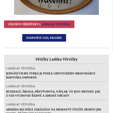
VŠECHNY PŘÍSPĚVKY S
LADISLAV VĚTVIČKA
PODPOŘTE NÁS, PROSÍM!
Větičky Ladika Větvičky
LADISLAV VĚTVIČKA
JEDNÁNÍ FILIPA TURKA JE PODLE LIDOVECKÉHO MRAVOKÁRCE
BARTOŠKA ODPORNÉ.
LADISLAV VĚTVIČKA
BUZERACE, ŠIKANA, PŘEVÝCHOVA, NÁTLAK. TO JSOU METODY, JAK
Z NÁS VYCHOVAT ŘÁDNÉ A ZDRAVÉ OBČANY
LADISLAV VĚTVIČKA
ARMÁDA MÁ STÁLE ZAKÁZÁNO NA MIGRANTY ÚTOČIT. MOHOU JIM