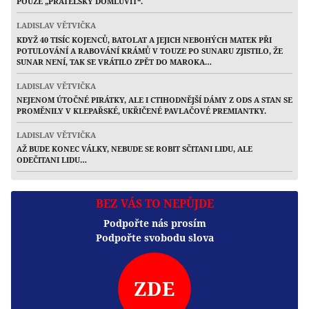
POUZE „PŘÁTELSKY DOMLUVIT“.
LADISLAV VĚTVIČKA
KDYŽ 40 TISÍC KOJENCŮ, BATOLAT A JEJICH NEBOHÝCH MATEK PŘI
POTULOVÁNÍ A RABOVÁNÍ KRÁMŮ V TOUZE PO SUNARU ZJISTILO, ŽE
SUNAR NENÍ, TAK SE VRÁTILO ZPĚT DO MAROKA…
LADISLAV VĚTVIČKA
NEJENOM ÚTOČNÉ PIRÁTKY, ALE I CTIHODNĚJŠÍ DÁMY Z ODS A STAN SE
PROMĚNILY V KLEPAŘSKÉ, UKŘIČENÉ PAVLAČOVÉ PREMIANTKY.
LADISLAV VĚTVIČKA
AŽ BUDE KONEC VÁLKY, NEBUDE SE ROBIT SČITANI LIDU, ALE
ODEČITANI LIDU…
BEZ VÁS TO NEPŮJDE
Podpořte nás prosím
Podpořte svobodu slova
ZDE