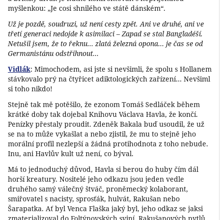
myšlenkou: „Je cosi shnilého ve státě dánském“.
Už je pozdě, soudruzi, už není cesty zpět. Ani ve druhé, ani ve
třetí generaci nedojde k asimilaci – Zapad se stal Bangladéší.
Netušil jsem, že to řeknu… zlatá železná opona… je čas se od
Germanistánu odstřihnout…
Vidlák
: Mimochodem, asi jste si nevšimli, že spolu s Hollanem
stávkovalo prý na čtyřicet adiktologických zařízení… Nevšiml
si toho nikdo!
Stejně tak mě potěšilo, že ezonom Tomáš Sedláček během
krátké doby tak dojebal Knihovu Václava Havla, že končí.
Penízky přestaly proudit. Zdeněk Bakala buď usoudil, že už
se na to může vykašlat a nebo zjistil, že mu to stejně jeho
morální profil nezlepší a žádná protihodnota z toho nebude.
Inu, ani Havlův kult už není, co býval.
Má to jednoduchý důvod, Havla si berou do huby čím dál
horší kreatury. Nositelé jeho odkazu jsou jeden vedle
druhého samý válečný štváč, proněmecký kolaborant,
smiřovatel s nacisty, sprosťák, hulvát, Rakušan nebo
Šarapatka. Ať byl Venca Flaška jaký byl, jeho odkaz se jaksi
zmaterializoval do Foltýnovských sviní, Rakušanových pytlů