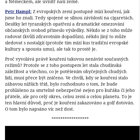
a Německem, ale uvnitř naší země.
Petr Hampl:
Z evropských zemí postupně mizí kouření, jak
jsme ho znali. Tedy spojené se silnou závislostí na cigaretách.
Desítky let tyranských opatření a dramatické omezování
občanských svobod přineslo výsledky. Někdo se z toho může
radovat (kvůli zdravotním dopadům), někdo jiný to může
sledovat s nostalgií (protože tím mizí kus tradiční evropské
kultury a spousta umu), ale tak to prostě je.
Proč vyvolává právě kouření takovou nenávist současných
režimů? Protože se z toho postupem let stala chudinská
záležitost a všechno, co je potěšením obyčejných chudých
lidí, musí přece být zničeno. Ve chvíli, kdy se kouření stalo
zábavou nižších tříd, bylo rozhodnuto o tom, že bude
prohlášeno za smrtelně nebezpečné nejen pro kuřáka či jeho
přátele, ale pro celý okres, celou zemi a celou planetu. To je
ten hlavní důvod, proč je kouření zakazováno a golf dotován.
O tom bylo napsáno víc než dost.
*****************