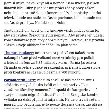
jsem si užíval několik týdnů a nemohl jsem uvěřit, jak jsou
libtardi blbí! Díky jejich vlastní práci žádný nový zákon
nebude, jen prostě skončí koncesionářské poplatky… Česká
televize bude mít stále současné povinnosti, ale nebude mít
současné prachy… Ne fakt se nezlobím.
Tímto navrhuji, abychom u Andreje všichni lobovali za to,
aby stát vůbec Českou televizi neplatil. Aby prostě jen udělal
koncesionářské poplatky dobrovolnými. Hotovo. Ať si pravda
s láskou svoje oblíbené mééédium platí sama.
Thomas Paukner:
Resort vnitra pod Vítem Rakušanem
nakoupil těsně před volbami nové vrtulníky pro policii
a letecké hašení za 3,85 miliardy korun. Firma Jaroslava
Strnada uspěla z pozice překupníka, přičemž budou stroje
proti konkurenci dražší o bezmála 700 milionů.
Parlamentní Listy:
Pro tuto chvíli se nás mechanismus
solidarity netýká. Česko kvůli velké migraci z válkou
zasažené Ukrajiny momentálně spadá do kategorie zemí
s „významnou migrační situací“ a má od Evropské komise
výjimku na další přijímání migrantů. Nejde o trvalé řešení
migračního problému, je to pouze dočasná úleva, závislá na