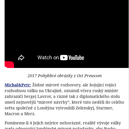
2017 Pohyblivé obrázky z Ost Preussen
Michal&Petr:
Žádné mírové rozhovory, ale bojující vojáci
rozhodnou válku na Ukrajině, oznámil včera ruský ministr
zahraničí Sergej Lavrov, a rázně tak z diplomatického stolu
smetl nejnovější “mírové návrhy”, které tuto neděli do celého
světa společně z Londýna vytroubili Zelenskyj, Starmer,
Macron a Merz.
Pomineme-li 4 jejich nejvíce nehorázné, realitě vývoje války
zcela odporující londýnské mírové požadavky, aby Rusko