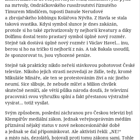
na mrtvoly, Ondráčkovského rusožroutství říznutého
Timurem Mindičem, tuposti Danuše Nerudové
a zbrojařského lobbingu Kolářova Nývlta. Z Havla se stala
taková svastika. Kdysi symbol slunce je dnes zakázán,
protože si ho také zprivatizovaly ty nejhorší kreatury a díky
Dolfimu dostal tento prastarý symbol úplně nový rozměr.
Stejně tak dostává úplně nový rozměr i Václav Havel… inu,
berou si ho na tričko ti nejhorší z nás. A tak Bakala usoudil,
že sponzorovat to, jsou vyhozené peníze.
Stejně tak prakticky nikdo neřeší stávkovou pohotovost České
televize. Nikoho jejich strasti nezvedají ze židle, tedy, kromě
Mikuláše Mináře, ale ten se protestováním živí a nic jiného
neumí. Sice slibuje, že nebude mlčet a Milion chvilek
skutečně nemlčí, ale větší půlka národa doufá, že televizní
pracovníci svou výhružku splní a fakt přestanou výstražně
vysírat… totiž vysílat.
Svým způsobem, poslední záchranou pro Českou televizi byl
Klempířův mediální zákon. Jednak veřejnoprávním médiím
přiznával nějaký status v nové nekoncesionářské době
a jednak se dal připomínkovat. Ale aktivisti řekli: „NE!“
a místo nás, dezolátů, bojovali proti tomu zákonu sami. Tohle