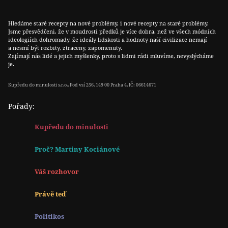
Hledáme staré recepty na nové problémy, i nové recepty na staré problémy.
Jsme přesvědčeni, že v moudrosti předků je více dobra, než ve všech módních
ideologiích dohromady, že ideály lidskosti a hodnoty naší civilizace nemají
a nesmí být rozbity, ztraceny, zapomenuty.
Zajímají nás lidé a jejich myšlenky, proto s lidmi rádi mluvíme, nevyslýcháme
je.
Kupředu do minulosti s.r.o., Pod vsí 256, 149 00 Praha 4, IČ: 06614671
Pořady:
Kupředu do minulosti
Proč? Martiny Kociánové
Váš rozhovor
Právě teď
Politikos