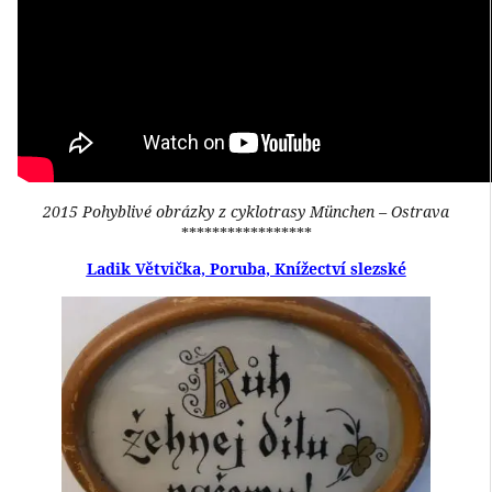
2015 Pohyblivé obrázky z cyklotrasy München – Ostrava
*****************
Ladik Větvička, Poruba, Knížectví slezské