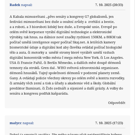
Radek
napsal:
7. 10. 2025 (20:33)
A Kabala mimozeštani ,,přes senáty a kongresy G7 globalismů, jen
šediváci mimozeštani bez duše a osultní zrůdy a zvrhlíci a bestie,
a a roboti, a 3 bioroboti lidský bez duše, a Evropské unie, Evropě po
celém světě korporace vyrábí digitální technologie a elektronické
výrobky, tak hnus, na dálnice nové značky rychlosti 150KM, a 80KM tak
počítač umělá inteligence super počítač Skaj.net. A letištích kamery
biometrické údaje a digitální kod aby člověka ovládal počítač biologické
tělo a auta, či motorky a umělé stromy které vyrábět umělí vzduch
digitální koncentrák velko města č mega města New York, či Los Angeles.
USA či Francie Pařiž, či Berlín Německo, a dalších měst doupě démonů
temnoty zla otroků. Gren dal . WHO světová zdravotnická organizace.
démonů hnusáků. Tajný společnosti démonů v podzemí planety země.
Gany. A ovládají policie všechny okresy po celém světě a kontra rozvodky,
či armády těch zemí a tisk a úřady a akademie věd a školy. Globální
prediktor Iluminati, či Žido zednáři a sijonisté a další grázly. A volby do
senátu a kongresu podfuk kašparáda.
Odpovědět
malycc
napsal:
7. 10. 2025 (17:23)
Dobrá (a smutná) analýza. Dle mého názoru však neidentifikuje kořeny