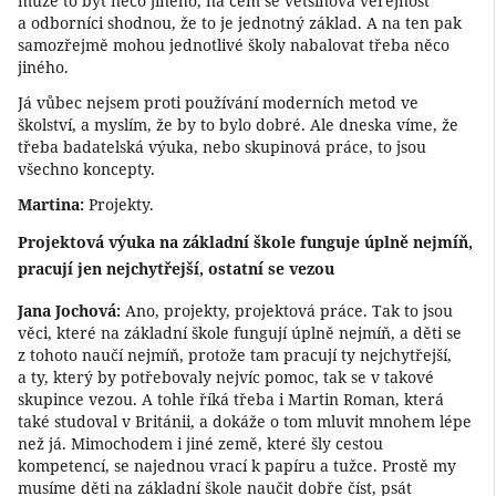
může to být něco jiného, na čem se většinová veřejnost
a odborníci shodnou, že to je jednotný základ. A na ten pak
samozřejmě mohou jednotlivé školy nabalovat třeba něco
jiného.
Já vůbec nejsem proti používání moderních metod ve
školství, a myslím, že by to bylo dobré. Ale dneska víme, že
třeba badatelská výuka, nebo skupinová práce, to jsou
všechno koncepty.
Martina:
Projekty.
Projektová výuka na základní škole funguje úplně nejmíň,
pracují jen nejchytřejší, ostatní se vezou
Jana Jochová:
Ano, projekty, projektová práce. Tak to jsou
věci, které na základní škole fungují úplně nejmíň, a děti se
z tohoto naučí nejmíň, protože tam pracují ty nejchytřejší,
a ty, který by potřebovaly nejvíc pomoc, tak se v takové
skupince vezou. A tohle říká třeba i Martin Roman, která
také studoval v Británii, a dokáže o tom mluvit mnohem lépe
než já. Mimochodem i jiné země, které šly cestou
kompetencí, se najednou vrací k papíru a tužce. Prostě my
musíme děti na základní škole naučit dobře číst, psát