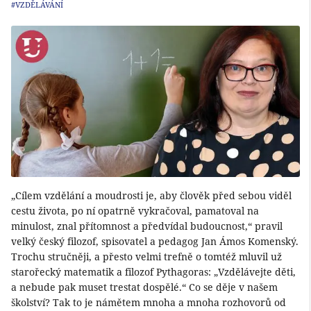
#VZDĚLÁVÁNÍ
„Cílem vzdělání a moudrosti je, aby člověk před sebou viděl
cestu života, po ní opatrně vykračoval, pamatoval na
minulost, znal přítomnost a předvídal budoucnost,“ pravil
velký český filozof, spisovatel a pedagog Jan Ámos Komenský.
Trochu stručněji, a přesto velmi trefně o tomtéž mluvil už
starořecký matematik a filozof Pythagoras: „Vzdělávejte děti,
a nebude pak muset trestat dospělé.“ Co se děje v našem
školství? Tak to je námětem mnoha a mnoha rozhovorů od