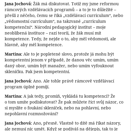
Jana Jochová:
Žák má diskutovat. Totiž my jsme reformou
rámcových vzdělávacích programů – a to je to důležité –
přešli z něčeho, čemu se říká „vzdělávací curriculum“, nebo
„vědomostní curriculum“, na takzvané „curriculum
kompetenční“. Národní pedagogický institut – moje
neoblíbená instituce – razí teorii, že žák musí mít
kompetence. Tedy, že nejde o to, aby měl vědomosti, ale
hlavně, aby měl kompetence.
Martina:
Ale to je popletené slovo, protože já mohu být
kompetentní jenom v případě, že danou věc umím, umím
daný obor, umím být manažer, nebo umím vyfouknout
skleničku. Pak jsem kompetentní.
Jana Jochová:
Ano. Ale tohle právě rámcově vzdělávací
program úplně pomíjí.
Martina:
A jak tedy, promiň, vykládá tu kompetenci? Že
o tom umíte podiskutovat? Že pak můžete říct svůj názor, co
si myslíte o foukání skleniček, nebo na pohlavní, nebo
nepohlavní rozmnožování?
Jana Jochová:
Ano, přesně. Vlastně to dítě má říkat názory,
ale nemusí nic umět. Když se podíváš na dějepis, tak to je