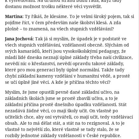
k vysvětlování. Na druhou stranu budu ráda, když tady
dostanu možnost trošku některé věci vysvětlit.
Martina:
Ty říkáš, že klesáme. To je velmi široký pojem, tak si
pojďme říct, v čem především naše školství klesá. A zda
plošně – to znamená, na všech stupních vzdělávání?
Jana Jochová:
Tak já si myslím, že úpadek je v podstatě ve
všech stupních vzdělávání, vzdělanosti obecně. Slýchám od
svých kamarádů, kteří jsou vysokoškolskými pedagogy, že
mladí lidé dneska neznají úplné základy třeba naší civilizace,
nevědí nic o křesťanství, nevědí opravdu takové základy,
které pro mou generaci byly úplně normální. Takže tady
chybí základní kameny vzdělání v humanitní vědě, a prostě
se učí úplně jiné věci. A kde je příčina těchto věcí?
Myslím, že jsme opustili pevně dané základní učivo, na
základních školách jsme se prostě zbavili učiva, a to je
základní příčina prostě dnešního úpadku vzdělanosti. Stát
nezadává žádné věci, co mají školy učit. On vlastně po
učitelích chce, aby oni vytvářeli, co mají učit, tedy vzdělávací
obsah. Ale to má dělat stát, a stát na to rezignoval. A to je
vlastně to největší zlo, které vlastně se tady stalo, že se
rozbily jednotné základy vzdělanosti v České republice.