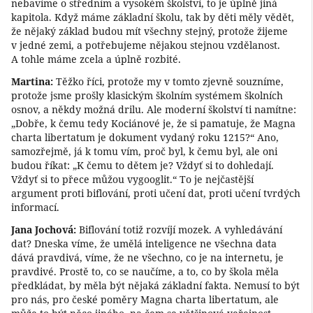
nebavíme o středním a vysokém školství, to je úplně jiná
kapitola. Když máme základní školu, tak by děti měly vědět,
že nějaký základ budou mít všechny stejný, protože žijeme
v jedné zemi, a potřebujeme nějakou stejnou vzdělanost.
A tohle máme zcela a úplně rozbité.
Martina:
Těžko říci, protože my v tomto zjevně souzníme,
protože jsme prošly klasickým školním systémem školních
osnov, a někdy možná drilu. Ale moderní školství ti namítne:
„Dobře, k čemu tedy Kociánové je, že si pamatuje, že Magna
charta libertatum je dokument vydaný roku 1215?“ Ano,
samozřejmě, já k tomu vím, proč byl, k čemu byl, ale oni
budou říkat: „K čemu to dětem je? Vždyť si to dohledají.
Vždyť si to přece můžou vygooglit.“ To je nejčastější
argument proti biflování, proti učení dat, proti učení tvrdých
informací.
Jana Jochová:
Biflování totiž rozvíjí mozek. A vyhledávání
dat? Dneska víme, že umělá inteligence ne všechna data
dává pravdivá, víme, že ne všechno, co je na internetu, je
pravdivé. Prostě to, co se naučíme, a to, co by škola měla
předkládat, by měla být nějaká základní fakta. Nemusí to být
pro nás, pro české poměry Magna charta libertatum, ale