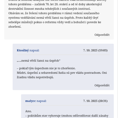
tohoto problému – začátek 70. let 20. století a od té doby akcelerující
destrukční činnost mnoha tehdejších i současných institucí.
Obávám se, že řešení tohoto problému v rámci vedení současného
systému vzdělávání nemá větší šanci na úspěch. Proto každý (byť
sebelépe míněný) pokus o reformu vždy vedl a bohužel i povede ke
zhoršení.
Odpovědět
KtosiIný
napsal:
7. 10. 2025 (19:03)
„….nemá větší šanci na úspěch“
– pokiaľ tým úspechom nie je to zhoršenie.
Múdri, úspešní a sebavedomí ľudia sú pre vládu postrachom. Oni
žiadnu vládu nepotrebujú.
Odpovědět
malycc
napsal:
7. 10. 2025 (20:31)
Ano,
– politikům stav vyhovuje (mohou odůvodňovat další zásahy