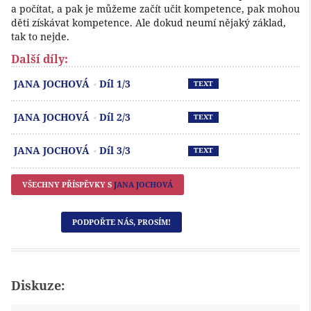
a počítat, a pak je můžeme začít učit kompetence, pak mohou
děti získávat kompetence. Ale dokud neumí nějaký základ,
tak to nejde.
Další díly:
Př
JANA JOCHOVÁ
Díl 1/3
TEXT
Př
JANA JOCHOVÁ
Díl 2/3
TEXT
Př
JANA JOCHOVÁ
Díl 3/3
TEXT
VŠECHNY PŘÍSPĚVKY S
JANA JOCHOVÁ
PODPOŘTE NÁS, PROSÍM!
Diskuze: