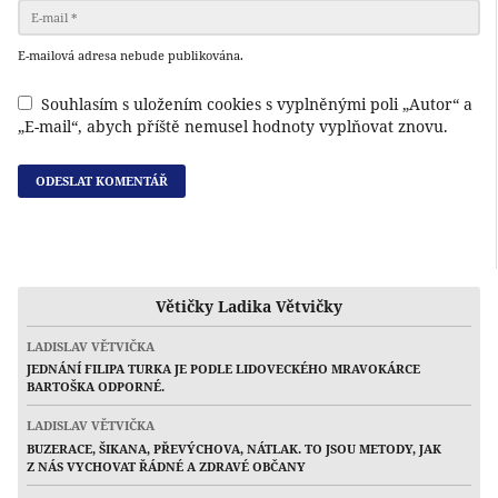
E-mailová adresa nebude publikována.
Souhlasím s uložením cookies s vyplněnými poli „Autor“ a
„E-mail“, abych příště nemusel hodnoty vyplňovat znovu.
Větičky Ladika Větvičky
LADISLAV VĚTVIČKA
JEDNÁNÍ FILIPA TURKA JE PODLE LIDOVECKÉHO MRAVOKÁRCE
BARTOŠKA ODPORNÉ.
LADISLAV VĚTVIČKA
BUZERACE, ŠIKANA, PŘEVÝCHOVA, NÁTLAK. TO JSOU METODY, JAK
Z NÁS VYCHOVAT ŘÁDNÉ A ZDRAVÉ OBČANY