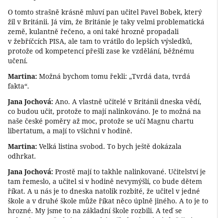
O tomto strašně krásně mluví pan učitel Pavel Bobek, který
žil v Británii. Já vím, že Británie je taky velmi problematická
země, kulantně řečeno, a oni také hrozně propadali
v žebříčcích PISA, ale tam to vrátilo do lepších výsledků,
protože od kompetencí přešli zase ke vzdělání, běžnému
učení.
Martina:
Možná bychom tomu řekli: „Tvrdá data, tvrdá
fakta“.
Jana Jochová:
Ano. A vlastně učitelé v Británii dneska vědí,
co budou učit, protože to mají nalinkováno. Je to možná na
naše české poměry až moc, protože se učí Magnu chartu
libertatum, a mají to všichni v hodině.
Martina:
Velká listina svobod. To bych ještě dokázala
odhrkat.
Jana Jochová:
Prostě mají to takhle nalinkované. Učitelství je
tam řemeslo, a učitel si v hodině nevymýšlí, co bude dětem
říkat. A u nás je to dneska natolik rozbité, že učitel v jedné
škole a v druhé škole může říkat něco úplně jiného. A to je to
hrozné. My jsme to na základní škole rozbili. A teď se