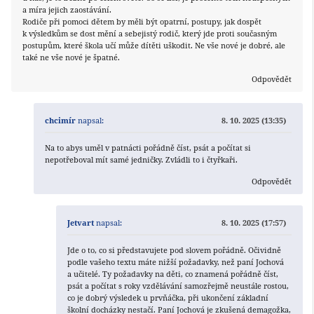
a míra jejich zaostávání.
Rodiče při pomoci dětem by měli být opatrní, postupy, jak dospět
k výsledkům se dost mění a sebejistý rodič, který jde proti současným
postupům, které škola učí může dítěti uškodit. Ne vše nové je dobré, ale
také ne vše nové je špatné.
Odpovědět
chcimír
napsal:
8. 10. 2025 (13:35)
Na to abys uměl v patnácti pořádně číst, psát a počítat si
nepotřeboval mít samé jedničky. Zvládli to i čtyřkaři.
Odpovědět
Jetvart
napsal:
8. 10. 2025 (17:57)
Jde o to, co si představujete pod slovem pořádně. Očividně
podle vašeho textu máte nižší požadavky, než paní Jochová
a učitelé. Ty požadavky na děti, co znamená pořádně číst,
psát a počítat s roky vzdělávání samozřejmě neustále rostou,
co je dobrý výsledek u prvňáčka, při ukončení základní
školní docházky nestačí. Paní Jochová je zkušená demagožka,