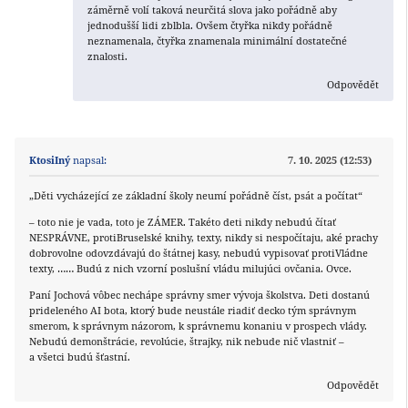
záměrně volí taková neurčitá slova jako pořádně aby
jednodušší lidi zblbla. Ovšem čtyřka nikdy pořádně
neznamenala, čtyřka znamenala minimální dostatečné
znalosti.
Odpovědět
KtosiIný
napsal:
7. 10. 2025 (12:53)
„Děti vycházející ze základní školy neumí pořádně číst, psát a počítat“
– toto nie je vada, toto je ZÁMER. Takéto deti nikdy nebudú čítať
NESPRÁVNE, protiBruselské knihy, texty, nikdy si nespočítaju, aké prachy
dobrovolne odovzdávajú do štátnej kasy, nebudú vypisovať protiVládne
texty, …… Budú z nich vzorní poslušní vládu milujúci ovčania. Ovce.
Paní Jochová vôbec nechápe správny smer vývoja školstva. Deti dostanú
prideleného AI bota, ktorý bude neustále riadiť decko tým správnym
smerom, k správnym názorom, k správnemu konaniu v prospech vlády.
Nebudú demonštrácie, revolúcie, štrajky, nik nebude nič vlastniť –
a všetci budú šťastní.
Odpovědět