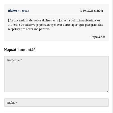
hickory
napsal:
7. 10. 2025 (11:05)
jakepak nedari, demolice skolstvi je tu jasne na politickou objednavku,
1:1 kopie US skolstvi, je potreba vychovat dobre aportujici pologramotne
mopsliky pro obrezane panstvo.
Odpovědět
Napsat komentář