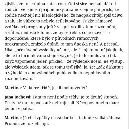
zjistila, že to je úplná katastrofa. Oni si sice nechali dát od
rodičů i veřejnosti připomínky, a samozřejmě jim přišlo, že
rodiče nechtějí nic ideologického, že naopak chtějí spíš učivo,
a tak, ale vůbec to nebylo reflektováno. Takže rámcové
vzdělávací programy ještě víc přitvrdili v tom rozvolnění,
a vůbec nedošlo k tomu, že by se řeklo, co je učivo. To
doporučené, které bylo v původních rámcových
programech, zmizelo úplně, to tam dneska není. A přestali
říkat „očekávané výsledky učení“, ale říkají tomu nějak jinak,
ale je to formulováno stejně vágně. Je to formulováno tak –
když vzpomenu jeden příklad – že výsledek učení, ne výstup,
ale výsledek učení, tak se tomu teď říká, je, že: „Žák diskutuje
o výhodách a nevýhodách pohlavního a nepohlavního
rozmnožování.“
Martina:
Ve které třídě, jestli mohu vědět?
Jana Jochová:
Tam to není podle třídy. Je to druhý stupeň.
Třídy už tam v podstatě nehrají roli. Něco povinného máte
jenom v páté…
Martina:
Já chci zpátky na základku – to bude velká zábava.
Promiň, že to zlehčuju.