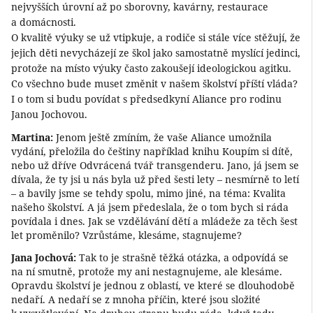
nejvyšších úrovní až po sborovny, kavárny, restaurace
a domácnosti.
O kvalitě výuky se už vtipkuje, a rodiče si stále více stěžují, že
jejich děti nevycházejí ze škol jako samostatně myslící jedinci,
protože na místo výuky často zakoušejí ideologickou agitku.
Co všechno bude muset změnit v našem školství příští vláda?
I o tom si budu povídat s předsedkyní Aliance pro rodinu
Janou Jochovou.
Martina:
Jenom ještě zmíním, že vaše Aliance umožnila
vydání, přeložila do češtiny například knihu Koupím si dítě,
nebo už dříve Odvrácená tvář transgenderu. Jano, já jsem se
dívala, že ty jsi u nás byla už před šesti lety – nesmírně to letí
– a bavily jsme se tehdy spolu, mimo jiné, na téma: Kvalita
našeho školství. A já jsem předeslala, že o tom bych si ráda
povídala i dnes. Jak se vzdělávání dětí a mládeže za těch šest
let proměnilo? Vzrůstáme, klesáme, stagnujeme?
Jana Jochová:
Tak to je strašně těžká otázka, a odpovídá se
na ní smutně, protože my ani nestagnujeme, ale klesáme.
Opravdu školství je jednou z oblastí, ve které se dlouhodobě
nedaří. A nedaří se z mnoha příčin, které jsou složité