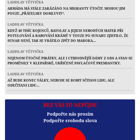
LADISLAV VĚTVIČKA
ARMÁDA MÁ STÁLE ZAKÁZÁNO NA MIGRANTY ÚTOČIT. MOHOU JIM
POUZE „PŘÁTELSKY DOMLUVIT“.
LADISLAV VĚTVIČKA
KDYŽ 40 TISÍC KOJENCŮ, BATOLAT A JEJICH NEBOHÝCH MATEK PŘI
POTULOVÁNÍ A RABOVÁNÍ KRÁMŮ V TOUZE PO SUNARU ZJISTILO, ŽE
SUNAR NENÍ, TAK SE VRÁTILO ZPĚT DO MAROKA…
LADISLAV VĚTVIČKA
NEJENOM ÚTOČNÉ PIRÁTKY, ALE I CTIHODNĚJŠÍ DÁMY Z ODS A STAN SE
PROMĚNILY V KLEPAŘSKÉ, UKŘIČENÉ PAVLAČOVÉ PREMIANTKY.
LADISLAV VĚTVIČKA
AŽ BUDE KONEC VÁLKY, NEBUDE SE ROBIT SČITANI LIDU, ALE
ODEČITANI LIDU…
BEZ VÁS TO NEPŮJDE
Podpořte nás prosím
Podpořte svobodu slova