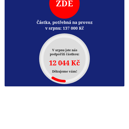
ZDE
Částka, potřebná na provoz
v srpnu:
137 000
Kč
V srpnu jste nás
podpořili částkou:
12 044 Kč
Děkujeme vám!