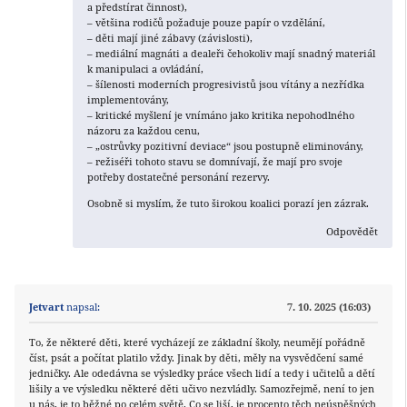
a předstírat činnost),
– většina rodičů požaduje pouze papír o vzdělání,
– děti mají jiné zábavy (závislosti),
– mediální magnáti a dealeři čehokoliv mají snadný materiál
k manipulaci a ovládání,
– šílenosti moderních progresivistů jsou vítány a nezřídka
implementovány,
– kritické myšlení je vnímáno jako kritika nepohodlného
názoru za každou cenu,
– „ostrůvky pozitivní deviace“ jsou postupně eliminovány,
– režiséři tohoto stavu se domnívají, že mají pro svoje
potřeby dostatečné personání rezervy.
Osobně si myslím, že tuto širokou koalici porazí jen zázrak.
Odpovědět
Jetvart
napsal:
7. 10. 2025 (16:03)
To, že některé děti, které vycházejí ze základní školy, neumějí pořádně
číst, psát a počítat platilo vždy. Jinak by děti, měly na vysvědčení samé
jedničky. Ale odedávna se výsledky práce všech lidí a tedy i učitelů a dětí
lišily a ve výsledku některé děti učivo nezvládly. Samozřejmě, není to jen
u nás, je to běžné po celém světě. Co se liší, je procento těch neúspěšných