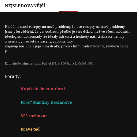
NEJSLEDOVANĚJŠÍ
Hledáme staré recepty na nové problémy, i nové recepty na staré problémy.
Jsme přesvědčeni, že v moudrosti předků je více dobra, než ve všech módních
ideologiích dohromady, že ideály lidskosti a hodnoty naší civilizace nemají
a nesmí být rozbity, ztraceny, zapomenuty.
Zajímají nás lidé a jejich myšlenky, proto s lidmi rádi mluvíme, nevyslýcháme
je.
Kupředu do minulosti s.r.o., Pod vsí 256, 149 00 Praha 4, IČ: 06614671
Pořady:
Kupředu do minulosti
Proč? Martiny Kociánové
Váš rozhovor
Právě teď