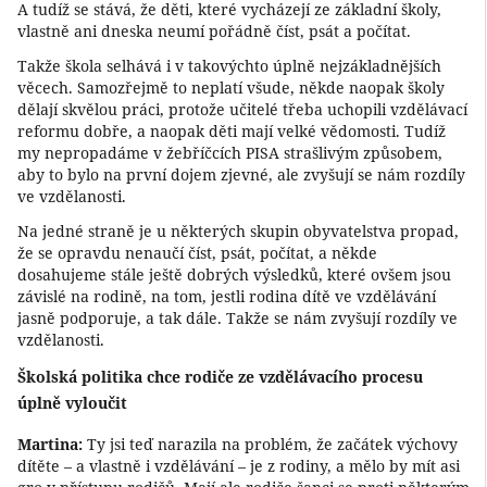
A tudíž se stává, že děti, které vycházejí ze základní školy,
vlastně ani dneska neumí pořádně číst, psát a počítat.
Takže škola selhává i v takovýchto úplně nejzákladnějších
věcech. Samozřejmě to neplatí všude, někde naopak školy
dělají skvělou práci, protože učitelé třeba uchopili vzdělávací
reformu dobře, a naopak děti mají velké vědomosti. Tudíž
my nepropadáme v žebříčcích PISA strašlivým způsobem,
aby to bylo na první dojem zjevné, ale zvyšují se nám rozdíly
ve vzdělanosti.
Na jedné straně je u některých skupin obyvatelstva propad,
že se opravdu nenaučí číst, psát, počítat, a někde
dosahujeme stále ještě dobrých výsledků, které ovšem jsou
závislé na rodině, na tom, jestli rodina dítě ve vzdělávání
jasně podporuje, a tak dále. Takže se nám zvyšují rozdíly ve
vzdělanosti.
Školská politika chce rodiče ze vzdělávacího procesu
úplně vyloučit
Martina:
Ty jsi teď narazila na problém, že začátek výchovy
dítěte – a vlastně i vzdělávání – je z rodiny, a mělo by mít asi