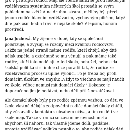
gro v přístupu rodičů. Mají ale rodiče šanci se proti některým
vzdělávacím systémům některých škol prosadit se svým
pohledem na svět? A na druhou stranu, měli by být přeci
jenom rodiče hlavním vzdělávacím, výchovným pilířem, když
dítě pak osm hodin tráví v nějaké škole? V lepším, horším
prostředí.
Jana Jochová:
My žijeme v době, kdy se společnost
polarizuje, a zvyšují se rozdíly mezi kvalitou rodičovství.
Takže na jedné straně máme rodiče, kteří chtějí, aby dítě
nějak uspělo, a extrémně se mu věnují, a pak máme také
rodiče, kteří toto nedělají. A teď škola, bohužel, nebo celá
školská politika si s tímhle chce poradit tak, že rodiče ze
vzdělávacího procesu úplně vyloučí. To je třeba boj proti
domácím úkolům ve smyslu: „Vždyť to všechno se mají naučit
ve škole, vůbec nemusí mít domácí úkoly.“ Dokonce je
doporučeno jim je nedávat, nebo děti příliš nezatěžovat.
Ale domácí úkoly byly pro rodiče zpětnou vazbou, co děti ve
škole vlastně dělají a zodpovědní rodiče domácí úkoly chtěli,
aby zůstávali v kontaktu s obsahem učiva, a tím co děti ve
škole mají. Takže v rámci snižování nerovností místo
abychom šli nahoru, tak vlastně jdeme dolů, padáme,
protože vzdělávací politika nestojí o to, aby rodiče nějak děti