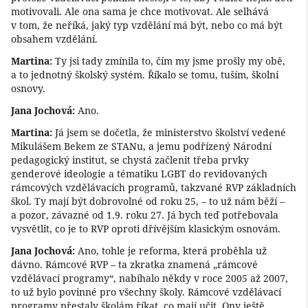
motivovali. Ale ona sama je chce motivovat. Ale selhává
v tom, že neříká, jaký typ vzdělání má být, nebo co má být
obsahem vzdělání.
Martina:
Ty jsi tady zmínila to, čím my jsme prošly my obě,
a to jednotný školský systém. Říkalo se tomu, tuším, školní
osnovy.
Jana Jochová:
Ano.
Martina:
Já jsem se dočetla, že ministerstvo školství vedené
Mikulášem Bekem ze STANu, a jemu podřízený Národní
pedagogický institut, se chystá začlenit třeba prvky
genderové ideologie a tématiku LGBT do revidovaných
rámcových vzdělávacích programů, takzvané RVP základních
škol. Ty mají být dobrovolné od roku 25, – to už nám běží –
a pozor, závazné od 1.9. roku 27. Já bych teď potřebovala
vysvětlit, co je to RVP oproti dřívějším klasickým osnovám.
Jana Jochová:
Ano, tohle je reforma, která proběhla už
dávno. Rámcové RVP – ta zkratka znamená „rámcové
vzdělávací programy“, nabíhalo někdy v roce 2005 až 2007,
to už bylo povinné pro všechny školy. Rámcové vzdělávací
programy přestaly školám říkat, co mají učit. Ony ještě