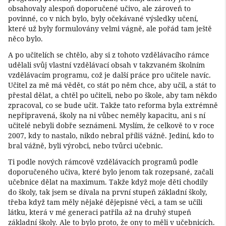
obsahovaly alespoň doporučené učivo, ale zároveň to
povinné, co v nich bylo, byly očekávané výsledky učení,
které už byly formulovány velmi vágně, ale pořád tam ještě
něco bylo.
A po učitelích se chtělo, aby si z tohoto vzdělávacího rámce
udělali svůj vlastní vzdělávací obsah v takzvaném školním
vzdělávacím programu, což je další práce pro učitele navíc.
Učitel za mě má vědět, co stát po něm chce, aby učil, a stát to
přestal dělat, a chtěl po učiteli, nebo po škole, aby tam někdo
zpracoval, co se bude učit. Takže tato reforma byla extrémně
nepřipravená, školy na ni vůbec neměly kapacitu, ani s ní
učitelé nebyli dobře seznámeni. Myslím, že celkově to v roce
2007, kdy to nastalo, nikdo nebral příliš vážně. Jediní, kdo to
bral vážně, byli výrobci, nebo tvůrci učebnic.
Ti podle nových rámcově vzdělávacích programů podle
doporučeného učiva, které bylo jenom tak rozepsané, začali
učebnice dělat na maximum. Takže když moje děti chodily
do školy, tak jsem se dívala na první stupeň základní školy,
třeba když tam měly nějaké dějepisné věci, a tam se učili
látku, která v mé generaci patřila až na druhý stupeň
základní školy. Ale to bylo proto, že ony to měli v učebnicích.