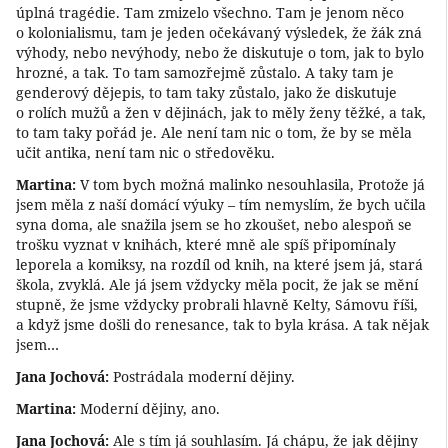
úplná tragédie. Tam zmizelo všechno. Tam je jenom něco
o kolonialismu, tam je jeden očekávaný výsledek, že žák zná
výhody, nebo nevýhody, nebo že diskutuje o tom, jak to bylo
hrozné, a tak. To tam samozřejmě zůstalo. A taky tam je
genderový dějepis, to tam taky zůstalo, jako že diskutuje
o rolích mužů a žen v dějinách, jak to měly ženy těžké, a tak,
to tam taky pořád je. Ale není tam nic o tom, že by se měla
učit antika, není tam nic o středověku.
Martina:
V tom bych možná malinko nesouhlasila, Protože já
jsem měla z naší domácí výuky – tím nemyslím, že bych učila
syna doma, ale snažila jsem se ho zkoušet, nebo alespoň se
trošku vyznat v knihách, které mně ale spíš připomínaly
leporela a komiksy, na rozdíl od knih, na které jsem já, stará
škola, zvyklá. Ale já jsem vždycky měla pocit, že jak se mění
stupně, že jsme vždycky probrali hlavně Kelty, Sámovu říši,
a když jsme došli do renesance, tak to byla krása. A tak nějak
jsem…
Jana Jochová:
Postrádala moderní dějiny.
Martina:
Moderní dějiny, ano.
Jana Jochová:
Ale s tím já souhlasím. Já chápu, že jak dějiny