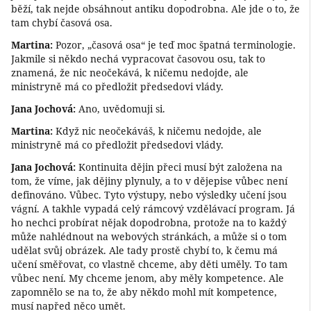
běží, tak nejde obsáhnout antiku dopodrobna. Ale jde o to, že
tam chybí časová osa.
Martina:
Pozor, „časová osa“ je teď moc špatná terminologie.
Jakmile si někdo nechá vypracovat časovou osu, tak to
znamená, že nic neočekává, k ničemu nedojde, ale
ministryně má co předložit předsedovi vlády.
Jana Jochová:
Ano, uvědomuji si.
Martina:
Když nic neočekáváš, k ničemu nedojde, ale
ministryně má co předložit předsedovi vlády.
Jana Jochová:
Kontinuita dějin přeci musí být založena na
tom, že víme, jak dějiny plynuly, a to v dějepise vůbec není
definováno. Vůbec. Tyto výstupy, nebo výsledky učení jsou
vágní. A takhle vypadá celý rámcový vzdělávací program. Já
ho nechci probírat nějak dopodrobna, protože na to každý
může nahlédnout na webových stránkách, a může si o tom
udělat svůj obrázek. Ale tady prostě chybí to, k čemu má
učení směřovat, co vlastně chceme, aby děti uměly. To tam
vůbec není. My chceme jenom, aby měly kompetence. Ale
zapomnělo se na to, že aby někdo mohl mít kompetence,
musí napřed něco umět.