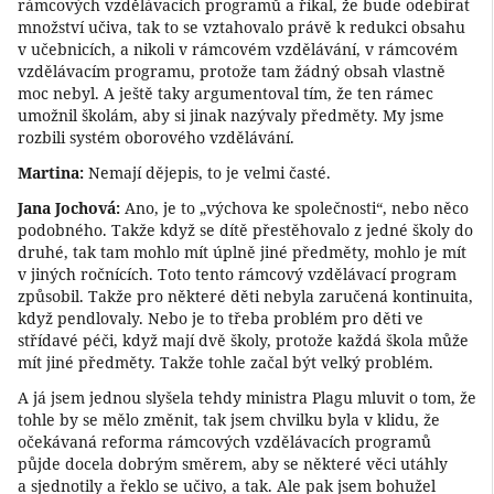
rámcových vzdělávacích programů a říkal, že bude odebírat
množství učiva, tak to se vztahovalo právě k redukci obsahu
v učebnicích, a nikoli v rámcovém vzdělávání, v rámcovém
vzdělávacím programu, protože tam žádný obsah vlastně
moc nebyl. A ještě taky argumentoval tím, že ten rámec
umožnil školám, aby si jinak nazývaly předměty. My jsme
rozbili systém oborového vzdělávání.
Martina:
Nemají dějepis, to je velmi časté.
Jana Jochová:
Ano, je to „výchova ke společnosti“, nebo něco
podobného. Takže když se dítě přestěhovalo z jedné školy do
druhé, tak tam mohlo mít úplně jiné předměty, mohlo je mít
v jiných ročnících. Toto tento rámcový vzdělávací program
způsobil. Takže pro některé děti nebyla zaručená kontinuita,
když pendlovaly. Nebo je to třeba problém pro děti ve
střídavé péči, když mají dvě školy, protože každá škola může
mít jiné předměty. Takže tohle začal být velký problém.
A já jsem jednou slyšela tehdy ministra Plagu mluvit o tom, že
tohle by se mělo změnit, tak jsem chvilku byla v klidu, že
očekávaná reforma rámcových vzdělávacích programů
půjde docela dobrým směrem, aby se některé věci utáhly
a sjednotily a řeklo se učivo, a tak. Ale pak jsem bohužel