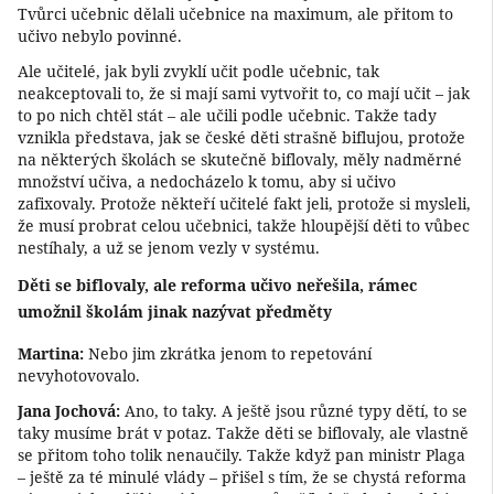
Tvůrci učebnic dělali učebnice na maximum, ale přitom to
učivo nebylo povinné.
Ale učitelé, jak byli zvyklí učit podle učebnic, tak
neakceptovali to, že si mají sami vytvořit to, co mají učit – jak
to po nich chtěl stát – ale učili podle učebnic. Takže tady
vznikla představa, jak se české děti strašně biflujou, protože
na některých školách se skutečně biflovaly, měly nadměrné
množství učiva, a nedocházelo k tomu, aby si učivo
zafixovaly. Protože někteří učitelé fakt jeli, protože si mysleli,
že musí probrat celou učebnici, takže hloupější děti to vůbec
nestíhaly, a už se jenom vezly v systému.
Děti se biflovaly, ale reforma učivo neřešila, rámec
umožnil školám jinak nazývat předměty
Martina:
Nebo jim zkrátka jenom to repetování
nevyhotovovalo.
Jana Jochová:
Ano, to taky. A ještě jsou různé typy dětí, to se
taky musíme brát v potaz. Takže děti se biflovaly, ale vlastně
se přitom toho tolik nenaučily. Takže když pan ministr Plaga
– ještě za té minulé vlády – přišel s tím, že se chystá reforma