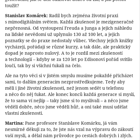
toužit?
Stanislav Komárek:
Radil bych zejména životní praxi
s mimodigitálním světem. Každá zkušenost je mezigeneračně
nepřenosná. Od vystoupení Freuda a Junga a jejich náhledu
na lidské nevědomí už uplynulo 130 až 100 let, a jejich
poznatky se do praxe nedostaly vůbec. Všechny jejich knížky
vycházejí, pořádají se různé kurzy, a tak dále, ale praktický
dopad je naprosto nulový. A to je rozdíl mezi zkušeností
a technologií – kdyby se za 120 let po Edisonovi pořád svítilo
loučí, tak by si všichni ťukali na čelo.
Ale na tyto věci si v jistém smyslu musíme pokaždé přicházet
sami, to dalším generacím nezprostředkujeme. Tedy aby
měli i jiné životní zkušenosti, než jenom sedět u telefonu
a něco do něj ťukat. Ale konec konců každá generace si myslí,
že to sama ví nejlíp – taky jsme si to myslívali – a něco jsme
věděli dobře, něco jsme věděli hůř, a oni také musí udělat
vlastní zkušenosti.
Martina:
Pane profesore Stanislave Komárku, já vám
nesmírně děkuji za to, že jste nás vzal na výpravu do zákoutí
vaší mysli, a dělal nám průvodce po cestách dobrých i zlých.