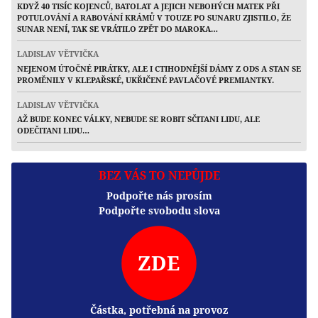
KDYŽ 40 TISÍC KOJENCŮ, BATOLAT A JEJICH NEBOHÝCH MATEK PŘI
POTULOVÁNÍ A RABOVÁNÍ KRÁMŮ V TOUZE PO SUNARU ZJISTILO, ŽE
SUNAR NENÍ, TAK SE VRÁTILO ZPĚT DO MAROKA…
LADISLAV VĚTVIČKA
NEJENOM ÚTOČNÉ PIRÁTKY, ALE I CTIHODNĚJŠÍ DÁMY Z ODS A STAN SE
PROMĚNILY V KLEPAŘSKÉ, UKŘIČENÉ PAVLAČOVÉ PREMIANTKY.
LADISLAV VĚTVIČKA
AŽ BUDE KONEC VÁLKY, NEBUDE SE ROBIT SČITANI LIDU, ALE
ODEČITANI LIDU…
BEZ VÁS TO NEPŮJDE
Podpořte nás prosím
Podpořte svobodu slova
ZDE
Částka, potřebná na provoz