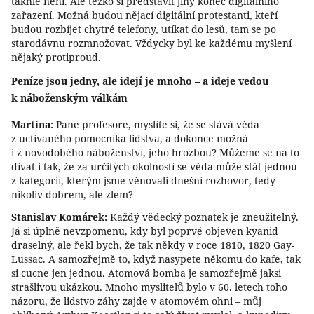
takhle není. Ale těžko si představit jiný konec digitálního
zařazení. Možná budou nějací digitální protestanti, kteří
budou rozbíjet chytré telefony, utíkat do lesů, tam se po
starodávnu rozmnožovat. Vždycky byl ke každému myšlení
nějaký protiproud.
Peníze jsou jedny, ale idejí je mnoho – a ideje vedou
k náboženským válkám
Martina:
Pane profesore, myslíte si, že se stává věda
z uctívaného pomocníka lidstva, a dokonce možná
i z novodobého náboženství, jeho hrozbou? Můžeme se na to
dívat i tak, že za určitých okolností se věda může stát jednou
z kategorií, kterým jsme věnovali dnešní rozhovor, tedy
nikoliv dobrem, ale zlem?
Stanislav Komárek:
Každý vědecký poznatek je zneužitelný.
Já si úplně nevzpomenu, kdy byl poprvé objeven kyanid
draselný, ale řekl bych, že tak někdy v roce 1810, 1820 Gay-
Lussac. A samozřejmě to, když nasypete někomu do kafe, tak
si cucne jen jednou. Atomová bomba je samozřejmě jaksi
strašlivou ukázkou. Mnoho myslitelů bylo v 60. letech toho
názoru, že lidstvo záhy zajde v atomovém ohni – můj