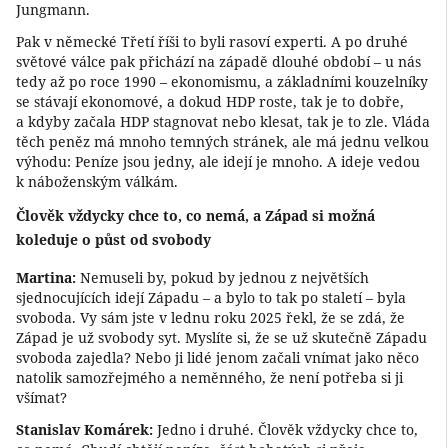
Jungmann.
Pak v německé Třetí říši to byli rasoví experti. A po druhé
světové válce pak přichází na západě dlouhé období – u nás
tedy až po roce 1990 – ekonomismu, a základními kouzelníky
se stávají ekonomové, a dokud HDP roste, tak je to dobře,
a kdyby začala HDP stagnovat nebo klesat, tak je to zle. Vláda
těch peněz má mnoho temných stránek, ale má jednu velkou
výhodu: Peníze jsou jedny, ale idejí je mnoho. A ideje vedou
k náboženským válkám.
Člověk vždycky chce to, co nemá, a Západ si možná
koleduje o půst od svobody
Martina:
Nemuseli by, pokud by jednou z největších
sjednocujících idejí Západu – a bylo to tak po staletí – byla
svoboda. Vy sám jste v lednu roku 2025 řekl, že se zdá, že
Západ je už svobody syt. Myslíte si, že se už skutečně Západu
svoboda zajedla? Nebo ji lidé jenom začali vnímat jako něco
natolik samozřejmého a neměnného, že není potřeba si ji
všímat?
Stanislav Komárek:
Jedno i druhé. Člověk vždycky chce to,