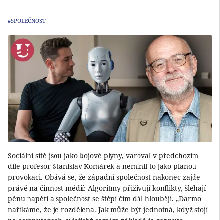
#SPOLEČNOST
Sociální sítě jsou jako bojové plyny, varoval v předchozím
díle profesor Stanislav Komárek a nemínil to jako planou
provokaci. Obává se, že západní společnost nakonec zajde
právě na činnost médií: Algoritmy přiživují konflikty, šlehají
pěnu napětí a společnost se štěpí čím dál hlouběji. „Darmo
naříkáme, že je rozdělena. Jak může být jednotná, když stojí