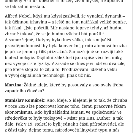
oblíbený Arthur Koestler si to celý život myslel, a kupodivu
se tak zatím nestalo.
Alfred Nobel, když mu kdysi zazlívali, že vynalezl dynamit –
tak účinnou trhavinu – a ještě na tom natřískal veliké peníze,
tak říkal: „Jste pošetilí. Mír nastane teprve tehdy, až budou
zbraně takové, že se je budou všichni bát použít.“
A samozřejmě, i kdyby byla dnes válka, tak s největší
pravděpodobností by byla konvenční, proto atomová hrozba
je přece jenom příliš přízračná. Samozřejmě se rozvíjí také
biotechnologie. Digitální záležitosti jsou spíše věcí techniky,
než vývoje čisté fyziky. V zásadě se dnes jeví lidstvu dva cíle,
pro které stojí za to žít, a to: Prodlužování lidského věku
a vývoj digitálních technologií. Jinak už nic.
Martina:
Žádné ideje, které by posouvaly a spojovaly třeba
západního člověka?
Stanislav Komárek:
Ano, ideje. S idejemi je to tak, že zhruba
v roce 2020 lze pozorovat konec toho, čemu pracovně říkám
ekonomismus. Kdo byli základní šamani ve společnosti? Ve
středověku to byly teologové – Mistr Jan Hus, Luther, a tak
dále. Pak v 19. století to byli jednak z části přírodovědci, ale
z části taky, dejme tomu, národovečtí lingvisté typu u nás