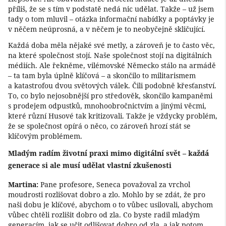
příliš, že se s tím v podstatě nedá nic udělat. Takže – už jsem
tady o tom mluvil – otázka informační nabídky a poptávky je
v něčem neúprosná, a v něčem je to neobyčejně skličující.
Každá doba měla nějaké své metly, a zároveň je to často věc,
na které společnost stojí. Naše společnost stojí na digitálních
médiích. Ale řekněme, vilémovské Německo stálo na armádě
– ta tam byla úplně klíčová – a skončilo to militarismem
a katastrofou dvou světových válek. Čili podobně křesťanství.
To, co bylo nejosobnější pro středověk, skončilo kampaněmi
s prodejem odpustků, mnohoobročnictvím a jinými věcmi,
které různí Husové tak kritizovali. Takže je vždycky problém,
že se společnost opírá o něco, co zároveň hrozí stát se
klíčovým problémem.
Mladým radím životní praxi mimo digitální svět – každá
generace si ale musí udělat vlastní zkušenosti
Martina:
Pane profesore, Seneca považoval za vrchol
moudrosti rozlišovat dobro a zlo. Mohlo by se zdát, že pro
naši dobu je klíčové, abychom o to vůbec usilovali, abychom
vůbec chtěli rozlišit dobro od zla. Co byste radil mladým
generacím, jak se učit odlišovat dobro od zla, a jak potom