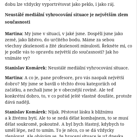
dobu lze vždycky vyportrétovat jako peklo, i jako ráj.
Neustálé mediální vyhrocování situace je největším zlem
současnosti
Martina:
My jsme v situaci, v jaké jsme. Dospěli jsme jako
země, jako lidstvo, do určitého bodu. Máme za sebou
všechny zkušenosti a žité zkušenosti minulosti. Řekněte mi, co
je podle vás to opravdu největší zlo současnosti? Jak ho
vnímáte vy?
Stanislav Komárek:
Neustálé mediální vyhrocování situace.
Martina:
A co je, pane profesore, pro vás naopak největší
dobro? My jsme se bavili o těchto dvou kategoriích od
začátku, a nechali jsme je v obecnější rovině. Ale teď
konkrétní dobro, to, v co pořád ještě vlastně doufáte, protože
dává naději.
Stanislav Komárek:
Nijak. Pěstovat lásku k bližnímu
a k živému bytí. Ale to se nedá dělat kombajnem, to se musí
dělat soukromě, pokoutně. A byl bych šťastný, kdybych to
uměl lépe, než to umím. To je něco, co se dá vždycky
zlepšovat. Ale obávám se, že hrocení situace je už dneska