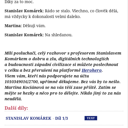
Díky za to moc.
Stanislav Komárek:
Rádo se stalo. Všechno, co člověk dělá,
má vždycky k dokonalosti velmi daleko.
Martina:
Děkuji vám.
Stanislav Komárek:
Na shledanou.
Milí posluchači, celý rozhovor s profesorem Stanislavem
Komárkem o dobru a zlu, digitálních technologiích
a budoucnosti západní civilizace si můžete poslechnout
v celku a bez přerušení na platformě
Herohero
.
Všem vám, kteří nás podporujete na účtu
1010349016/2700, upřímně děkujeme. Bez vás by to nešlo.
Martina Kociánová se na vás těší zase příště. Zatím se
mějte se hezky a něco pro to dělejte. Nikdo jiný to za nás
neudělá.
Další díly:
Př
STANISLAV KOMÁREK
Díl 1/3
TEXT