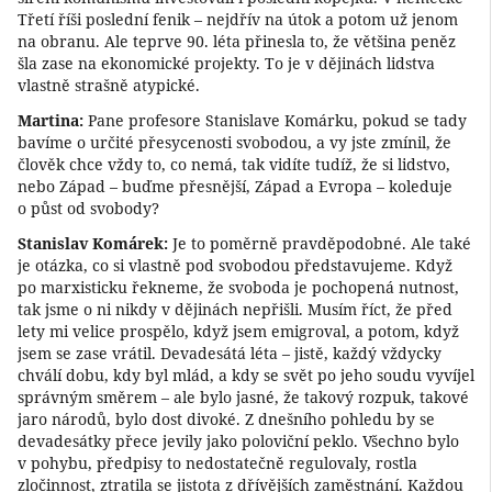
Třetí říši poslední fenik – nejdřív na útok a potom už jenom
na obranu. Ale teprve 90. léta přinesla to, že většina peněz
šla zase na ekonomické projekty. To je v dějinách lidstva
vlastně strašně atypické.
Martina:
Pane profesore Stanislave Komárku, pokud se tady
bavíme o určité přesycenosti svobodou, a vy jste zmínil, že
člověk chce vždy to, co nemá, tak vidíte tudíž, že si lidstvo,
nebo Západ – buďme přesnější, Západ a Evropa – koleduje
o půst od svobody?
Stanislav Komárek:
Je to poměrně pravděpodobné. Ale také
je otázka, co si vlastně pod svobodou představujeme. Když
po marxisticku řekneme, že svoboda je pochopená nutnost,
tak jsme o ni nikdy v dějinách nepřišli. Musím říct, že před
lety mi velice prospělo, když jsem emigroval, a potom, když
jsem se zase vrátil. Devadesátá léta – jistě, každý vždycky
chválí dobu, kdy byl mlád, a kdy se svět po jeho soudu vyvíjel
správným směrem – ale bylo jasné, že takový rozpuk, takové
jaro národů, bylo dost divoké. Z dnešního pohledu by se
devadesátky přece jevily jako poloviční peklo. Všechno bylo
v pohybu, předpisy to nedostatečně regulovaly, rostla
zločinnost, ztratila se jistota z dřívějších zaměstnání. Každou