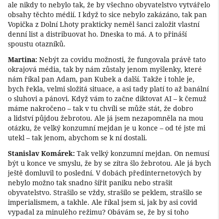
ale nikdy to nebylo tak, že by všechno obyvatelstvo vytvářelo
obsahy těchto médií. I když to sice nebylo zakázáno, tak pan
Vopička z Dolní Lhoty prakticky neměl šanci založit vlastní
denní list a distribuovat ho. Dneska to má. A to přináší
spoustu otazníků.
Martina:
Nebýt za covidu možnosti, že fungovala právě tato
okrajová média, tak by nám zůstaly jenom myšlenky, které
nám říkal pan Adam, pan Kubek a další. Takže i tohle je,
bych řekla, velmi složitá situace, a asi tady platí to až banální
o sluhovi a pánovi. Když vám to začne diktovat AI – k čemuž
máme nakročeno – tak v tu chvíli se může stát, že dobro
a lidství půjdou žebrotou. Ale já jsem nezapomněla na mou
otázku, že velký konzumní mejdan je u konce – od té jste mi
utekl – tak jenom, abychom se k ní dostali.
Stanislav Komárek:
Tak velký konzumní mejdan. On nemusí
být u konce ve smyslu, že by se zítra šlo žebrotou. Ale já bych
ještě domluvil to poslední. V dobách předinternetových by
nebylo možno tak snadno šířit paniku nebo strašit
obyvatelstvo. Strašilo se vždy, strašilo se peklem, strašilo se
imperialismem, a takhle. Ale říkal jsem si, jak by asi covid
vypadal za minulého režimu? Obávám se, že by si toho