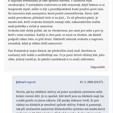
K digitální komunikaci je také spousta důvodů. V začátcích byla
osvobozující. V normálním rozhovoru se lidé cenzurují, když řeknou co si
doopravdy myslí, může to být a pravděpodobně bude použito proti nim.
Na internetu byla anonymita, která postih znemožňovala. Navíc, lidé
mohli provokovat, přehánět hrát si na jiné… To už přestává platit. Je
mnoho lidí, kteří svobodu druhých nemají rádi, zákonodárcům stačila
malá pobídka a začali ji omezovat.
Svobodu lidé chtějí pořád, ale ne všeobecnou, jen sami pro sebe a pro ty,
kteří s nimi souhlasí. Každý si chce psát, co uzná za vhodné, ale klidně
podpoří zákaz toho, co píší druzí. Diktátoři milovali svobodu a naprosto
nesnášeli, když je někdo chtěl omezovat:)
Pan Komárek je nejen filozof, ale především starý muž, kterému se
současný svět nelíbí a nedůvěřuje mu. To je pocit drtivé většiny lidí, jeho
věku. Jediný rozdíl je, že jakožto intelektuál si to snaží zdůvodnit.
Odpovědět
Jetvart
napsal:
11. 2. 2026 (21:27)
Nevím, jak by oddělení obživy od práce sociálním systémem mělo
bránit rození dětí. Je to opačně, lidé kteří jsou na dávkách mají čas
a málo peněz na jinou zábavu. Zlé jazyky dokonce tvrdí, že pro
cikány na dávkách je množení způsob obživy. Pokud si pamatuji,
tak při současném nastavení důchodového systému má matka která