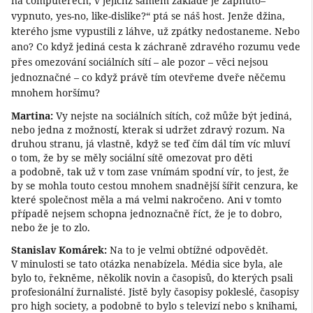
na computerech, v jejichž samém základě je zapnuto–
vypnuto, yes-no, like-dislike?“ ptá se náš host. Jenže džina,
kterého jsme vypustili z láhve, už zpátky nedostaneme. Nebo
ano? Co když jediná cesta k záchraně zdravého rozumu vede
přes omezování sociálních sítí – ale pozor – věci nejsou
jednoznačné – co když právě tím otevřeme dveře něčemu
mnohem horšímu?
Martina:
Vy nejste na sociálních sítích, což může být jediná,
nebo jedna z možností, kterak si udržet zdravý rozum. Na
druhou stranu, já vlastně, když se teď čím dál tím víc mluví
o tom, že by se měly sociální sítě omezovat pro děti
a podobně, tak už v tom zase vnímám spodní vír, to jest, že
by se mohla touto cestou mnohem snadnější šířit cenzura, ke
které společnost měla a má velmi nakročeno. Ani v tomto
případě nejsem schopna jednoznačně říct, že je to dobro,
nebo že je to zlo.
Stanislav Komárek:
Na to je velmi obtížné odpovědět.
V minulosti se tato otázka nenabízela. Média sice byla, ale
bylo to, řekněme, několik novin a časopisů, do kterých psali
profesionální žurnalisté. Jistě byly časopisy pokleslé, časopisy
pro high society, a podobně to bylo s televizí nebo s knihami,