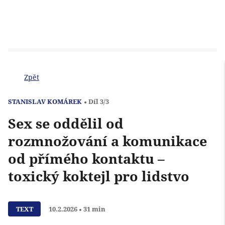
Zpět
STANISLAV KOMÁREK
Díl 3/3
Sex se oddělil od
rozmnožování a komunikace
od přímého kontaktu –
toxický koktejl pro lidstvo
Přehrát
TEXT
10.2.2026
31 min