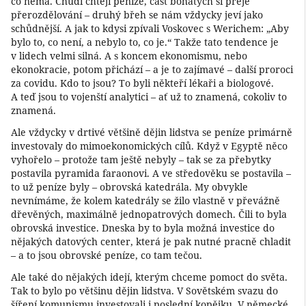
co nemá. Chudí chtějí peníze, část bohatých si přeje
přerozdělování – druhý břeh se nám vždycky jeví jako
schůdnější. A jak to kdysi zpívali Voskovec s Werichem: „Aby
bylo to, co není, a nebylo to, co je.“ Takže tato tendence je
v lidech velmi silná. A s koncem ekonomismu, nebo
ekonokracie, potom přichází – a je to zajímavé – další proroci
za covidu. Kdo to jsou? To byli někteří lékaři a biologové.
A teď jsou to vojenští analytici – ať už to znamená, cokoliv to
znamená.
Ale vždycky v drtivé většině dějin lidstva se peníze primárně
investovaly do mimoekonomických cílů. Když v Egyptě něco
vyhořelo – protože tam ještě nebyly – tak se za přebytky
postavila pyramida faraonovi. A ve středověku se postavila –
to už peníze byly – obrovská katedrála. My obvykle
nevnímáme, že kolem katedrály se žilo vlastně v převážně
dřevěných, maximálně jednopatrových domech. Čili to byla
obrovská investice. Dneska by to byla možná investice do
nějakých datových center, která je pak nutné pracně chladit
– a to jsou obrovské peníze, co tam tečou.
Ale také do nějakých idejí, kterým chceme pomoct do světa.
Tak to bylo po většinu dějin lidstva. V Sovětském svazu do
šíření komunismu investovali i poslední kopějku. V německé