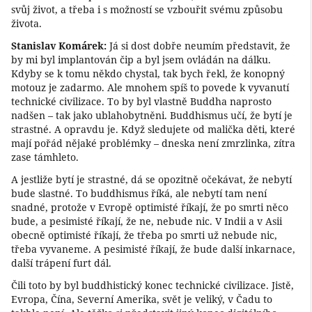
svůj život, a třeba i s možností se vzbouřit svému způsobu
života.
Stanislav Komárek:
Já si dost dobře neumím představit, že
by mi byl implantován čip a byl jsem ovládán na dálku.
Kdyby se k tomu někdo chystal, tak bych řekl, že konopný
motouz je zadarmo. Ale mnohem spíš to povede k vyvanutí
technické civilizace. To by byl vlastně Buddha naprosto
nadšen – tak jako ublahobytněni. Buddhismus učí, že bytí je
strastné. A opravdu je. Když sledujete od malička děti, které
mají pořád nějaké problémky – dneska není zmrzlinka, zítra
zase támhleto.
A jestliže bytí je strastné, dá se opozitně očekávat, že nebytí
bude slastné. To buddhismus říká, ale nebytí tam není
snadné, protože v Evropě optimisté říkají, že po smrti něco
bude, a pesimisté říkají, že ne, nebude nic. V Indii a v Asii
obecně optimisté říkají, že třeba po smrti už nebude nic,
třeba vyvaneme. A pesimisté říkají, že bude další inkarnace,
další trápení furt dál.
Čili toto by byl buddhistický konec technické civilizace. Jistě,
Evropa, Čína, Severní Amerika, svět je veliký, v Čadu to