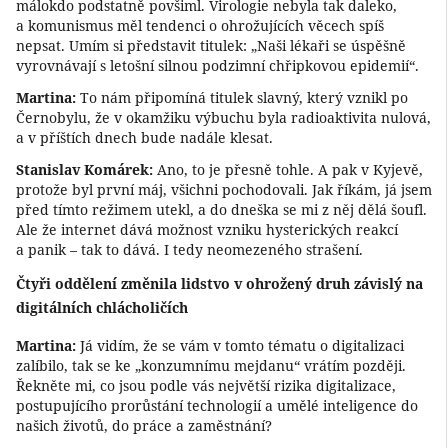
málokdo podstatně povšiml. Virologie nebyla tak daleko,
a komunismus měl tendenci o ohrožujících věcech spíš
nepsat. Umím si představit titulek: „Naši lékaři se úspěšně
vyrovnávají s letošní silnou podzimní chřipkovou epidemií“.
Martina:
To nám připomíná titulek slavný, který vznikl po
Černobylu, že v okamžiku výbuchu byla radioaktivita nulová,
a v příštích dnech bude nadále klesat.
Stanislav Komárek:
Ano, to je přesně tohle. A pak v Kyjevě,
protože byl první máj, všichni pochodovali. Jak říkám, já jsem
před tímto režimem utekl, a do dneška se mi z něj dělá šoufl.
Ale že internet dává možnost vzniku hysterických reakcí
a panik – tak to dává. I tedy neomezeného strašení.
Čtyři oddělení změnila lidstvo v ohrožený druh závislý na
digitálních chlácholičích
Martina:
Já vidím, že se vám v tomto tématu o digitalizaci
zalíbilo, tak se ke „konzumnímu mejdanu“ vrátím později.
Řekněte mi, co jsou podle vás největší rizika digitalizace,
postupujícího prorůstání technologií a umělé inteligence do
našich životů, do práce a zaměstnání?