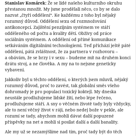
Stanislav Komárek:
Že se lidé našeho kulturního okruhu
přestanou množit. My jsme prodělali něco, co by se dalo
nazvat „čtyři oddělení“. Ke každému z toho byl nějaký
rozumný důvod. Oddělení sexu od rozmnožování
antikoncepcí. Zajištění penzijním systémem ve stáří
odděleného od počtu a kvality dětí. Obživy od práce
sociálním systémem. A oddělení od přímé komunikace
setkáváním digitálními technologiemi. Teď přichází ještě páté
oddělení, pátá zvláštnost, že za partnera v rozhovoru –
a obávám, že se brzy i v sexu – budeme mít na druhém konci
drátu stroj, a ne člověka. A my na to nejsme geneticky
vybaveni.
Jakkoliv byl u těchto oddělení, o kterých jsem mluvil, nějaký
rozumný důvod, proč to zavést, tak globální směs všeho
dohromady je pro populaci toxický koktejl. My dneska
neustále prodlužujeme lidské žití, nebo lépe řečeno,
prodlužujeme stáří. A sny o věčném životě tady byly vždycky,
ale to není věčný život v ráji, nebo nedej bože v pekle, ale
rozumí se tady, abychom mohli dávat další popuzené
příspěvky na net a mohli si posílat další a další banality.
Ale my už se nezamýšlíme nad tím, proč tady být do těch