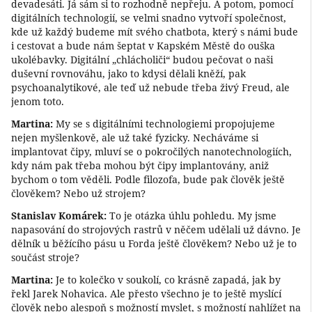
devadesáti. Já sám si to rozhodně nepřeju. A potom, pomocí
digitálních technologií, se velmi snadno vytvoří společnost,
kde už každý budeme mít svého chatbota, který s námi bude
i cestovat a bude nám šeptat v Kapském Městě do ouška
ukolébavky. Digitální „chlácholiči“ budou pečovat o naši
duševní rovnováhu, jako to kdysi dělali kněží, pak
psychoanalytikové, ale teď už nebude třeba živý Freud, ale
jenom toto.
Martina:
My se s digitálními technologiemi propojujeme
nejen myšlenkově, ale už také fyzicky. Necháváme si
implantovat čipy, mluví se o pokročilých nanotechnologiích,
kdy nám pak třeba mohou být čipy implantovány, aniž
bychom o tom věděli. Podle filozofa, bude pak člověk ještě
člověkem? Nebo už strojem?
Stanislav Komárek:
To je otázka úhlu pohledu. My jsme
napasování do strojových rastrů v něčem udělali už dávno. Je
dělník u běžícího pásu u Forda ještě člověkem? Nebo už je to
součást stroje?
Martina:
Je to kolečko v soukolí, co krásně zapadá, jak by
řekl Jarek Nohavica. Ale přesto všechno je to ještě myslící
člověk nebo alespoň s možností myslet, s možností nahlížet na