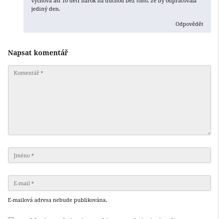
vychová asi 10 dětí nárok na důchod bez toho, že by odpracovala
jediný den.
Odpovědět
Napsat komentář
E-mailová adresa nebude publikována.