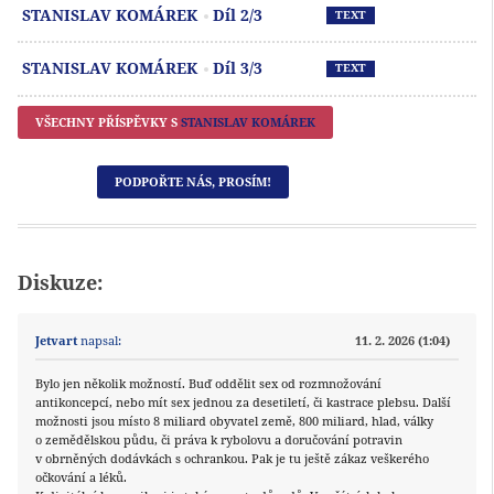
Př
STANISLAV KOMÁREK
Díl 2/3
TEXT
Př
STANISLAV KOMÁREK
Díl 3/3
TEXT
VŠECHNY PŘÍSPĚVKY S
STANISLAV KOMÁREK
PODPOŘTE NÁS, PROSÍM!
Diskuze:
Jetvart
napsal:
11. 2. 2026 (1:04)
Bylo jen několik možností. Buď oddělit sex od rozmnožování
antikoncepcí, nebo mít sex jednou za desetiletí, či kastrace plebsu. Další
možnosti jsou místo 8 miliard obyvatel země, 800 miliard, hlad, války
o zemědělskou půdu, či práva k rybolovu a doručování potravin
v obrněných dodávkách s ochrankou. Pak je tu ještě zákaz veškerého
očkování a léků.