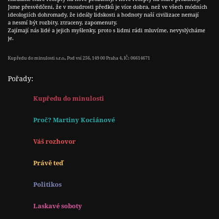
Jsme přesvědčeni, že v moudrosti předků je více dobra, než ve všech módních
ideologiích dohromady, že ideály lidskosti a hodnoty naší civilizace nemají
a nesmí být rozbity, ztraceny, zapomenuty.
Zajímají nás lidé a jejich myšlenky, proto s lidmi rádi mluvíme, nevyslýcháme
je.
Kupředu do minulosti s.r.o., Pod vsí 256, 149 00 Praha 4, IČ: 06614671
Pořady:
Kupředu do minulosti
Proč? Martiny Kociánové
Váš rozhovor
Právě teď
Politikos
Laskavé soboty