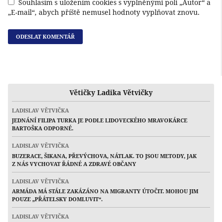
Souhlasím s uložením cookies s vyplněnými poli „Autor“ a
„E-mail“, abych příště nemusel hodnoty vyplňovat znovu.
Větičky Ladika Větvičky
LADISLAV VĚTVIČKA
JEDNÁNÍ FILIPA TURKA JE PODLE LIDOVECKÉHO MRAVOKÁRCE
BARTOŠKA ODPORNÉ.
LADISLAV VĚTVIČKA
BUZERACE, ŠIKANA, PŘEVÝCHOVA, NÁTLAK. TO JSOU METODY, JAK
Z NÁS VYCHOVAT ŘÁDNÉ A ZDRAVÉ OBČANY
LADISLAV VĚTVIČKA
ARMÁDA MÁ STÁLE ZAKÁZÁNO NA MIGRANTY ÚTOČIT. MOHOU JIM
POUZE „PŘÁTELSKY DOMLUVIT“.
LADISLAV VĚTVIČKA