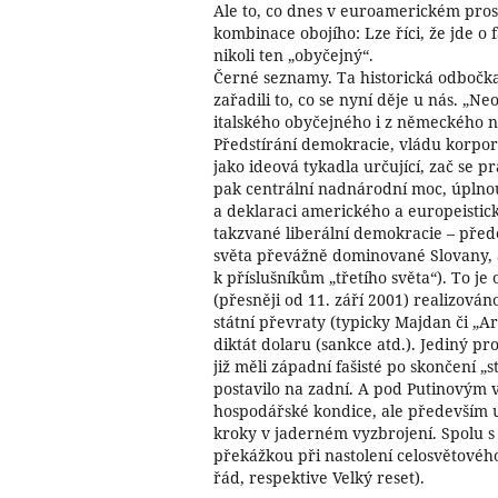
Ale to, co dnes v euroamerickém pro
kombinace obojího: Lze říci, že jde o
nikoli ten „obyčejný“.
Černé seznamy.
Ta historická odbočk
zařadili to, co se nyní děje u nás. „Ne
italského obyčejného i z německého n
Předstírání demokracie, vládu korpor
jako ideová tykadla určující, zač se p
pak centrální nadnárodní moc, úplno
a deklaraci amerického a europeistic
takzvané liberální demokracie – před
světa převážně dominované Slovany, 
k příslušníkům „třetího světa“). To je 
(přesněji od 11. září 2001) realizová
státní převraty (typicky Majdan či „A
diktát dolaru (sankce atd.). Jediný pr
již měli západní fašisté po skončení „
postavilo na zadní. A pod Putinovým 
hospodářské kondice, ale především u
kroky v jaderném vyzbrojení. Spolu s 
překážkou při nastolení celosvětového
řád, respektive Velký reset).