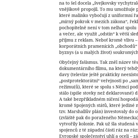
na to šel docela „švejkovsky vychytra
vnějškově propojil. To mu umožňuje p
které malinko vybočují z uniformní ř
„mírný pokrok v mezích zákona“, řekl
pochopitelně není v tom nelhat spolu 
a večer, ale využít „odstín“ k větší sl
příjmu z reklam. Neboť kromě vlivu – 
korporátních pramenících „obchodů“ 
byznys (a u malých život) soukromých
Obyčejný fašismus. Tak zněl název t
dokumentárního filmu, na který tehdy
davy (televize ještě prakticky neexisto
„postprotektorátní“ veřejnosti po „sa
režimu(ů), které se spolu s Němci pod
stálo (spíše stovky než deklarované) d
A také bezpříkladném ničení hospodá
kromě Spojených států, které jediné n
tzv. Marshallův plán) investovaly do
(zvláště pak do poraženého Německa),
vytvořily kolonie. Pak už šla studená 
spojenců z té západní části ráz na rá
Evropské společenství uhlí a oceli –