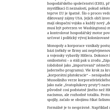
hospodářského společenství (EHS), př
mystifikací či neznalostí, pokud někdo
teprve EU je špatně. Šlo o proces ve
diktovaný zájmy USA. Jejich obří inv
mají okupační vojska a každý nový „d
musí být potvrzen ve Washingtonu) mě
a kontrolovat hospodářský motor pová
určovat i politický vývoj kolonizovan
Monopoly a korporace vznikaly postup
bázi (někdy se firmy ani nepřejmenova
a vojensky vybavily Hitlera. Dokonce i 
omilostněni – a stáli pak u zrodu „Zá
(obdobně jako „importovaní“ němečtí
jaderného programu). Vše krok za kr
„korporátní plutokracie“ – nenápad
Mussoliniho verze korporativistického 
jako naše „Svatoplukovy pruty“) nazva
původně cosi podstatně jiného než Hi
nacismus, ale rozhodně totalita. Prot
spojily, začalo se obojímu říkat fašism
Formálně je to nesprávně. Například n