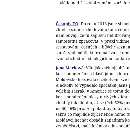
vláda nad českými zeměmi – až do 
Časopis TO
: Do roku 2016 jsme si moh
chtěli a sami rozhodovat o tom, čemu
namlouvají, že tu záplavu nefiltrov
samostatně zpracovat. V praxi vidíme, 
sestavování „černých a bílých“ sezn
s určitými médii, která mají za cíl um
svou obchodní i ideologickou konkure
Jana Marková
: Víte jak začínají obč
korespondenčních hlasů jdoucích proti 
Moldavsko hlasovalo o zakotvení své 
A ačkoliv to vypadalo zpočátku jasně 
volební zázrak, v Americe se tomu do
korespondenční hlasy mrtvých z Kana
chodily tak dlouho, až se těch 52% pr
na 50,46% pro. A i pokud by to bylo v
sakra co mají lidé žijící někde mimo t
Moldavci nechat obsadit západním korp
zemědělství, malé krámky a hospodář