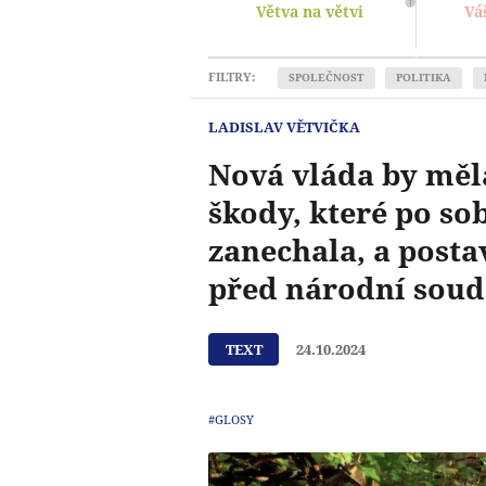
Větva na větvi
Vá
FILTRY:
SPOLEČNOST
POLITIKA
LADISLAV VĚTVIČKA
Nová vláda by měla
škody, které po so
zanechala, a postav
před národní soud
TEXT
24.10.2024
#GLOSY