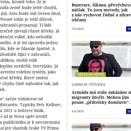
čemu, kromě toho, že je
Buzerace, šikana, převýchov
 Chudá země bude ještě chudší,
nátlak. To jsou metody, jak
 její. Zato bude mít Green Deal,
z nás vychovat řádné a zdra
Přesně tohle je totiž důvod,
občany
hraničí prosazují. Ti lidé
5.8.2026
TE
zračně zjevují různé křivky. Já
ndenční volbě, kdo nehodlá
smůlu. A je mi opravdu jedno,
ólu, kde se hlasuje špatně.
A
uhodobě žijící v zahraničí,
ublikou, mohli volit
lepším nezdrhli. Sorryjako. Já
parentní volební systém, jako
VĚTVA NA VĚTVI
ačné křivky, které změní
 chyby čistě náhodně tak, jak
LADISLAV VĚTVIČKA
ek.
Armáda má stále zakázáno 
migranty útočit. Mohou jim
bu“ začne vzdalovat od
pouze „přátelsky domluvit“.
straněn. Typicky Petr Kellner,
a 2021 u ledovce Knik,
4.8.2026
TE
s už je Nova opět uvnitř
a publicistiku je k nerozeznání
si jen vlastník české TV Prima