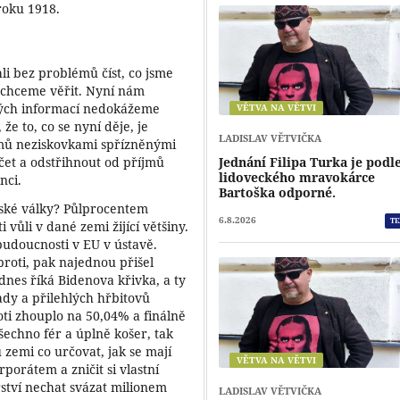
roku 1918.
li bez problémů číst, co jsme
 chceme věřit. Nyní nám
aných informací nedokážeme
VĚTVA NA VĚTVI
že to, co se nyní děje, je
LADISLAV VĚTVIČKA
amů neziskovkami spřízněnými
lčet a odstřihnout od příjmů
Jednání Filipa Turka je podl
lidoveckého mravokárce
nci.
Bartoška odporné.
anské války? Půlprocentem
6.8.2026
TE
vůli v dané zemi žijící většiny.
budoucnosti v EU v ústavě.
proti, pak najednou přišel
dnes říká Bidenova křivka, a ty
dy a přilehlých hřbitovů
oti zhouplo na 50,04% a finálně
šechno fér a úplně košer, tak
u zemi co určovat, jak se mají
VĚTVA NA VĚTVI
orátem a zničit si vlastní
ství nechat svázat milionem
LADISLAV VĚTVIČKA