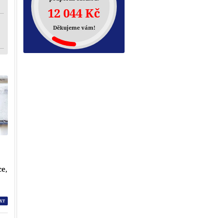
12 044 Kč
Děkujeme vám!
ce,
XT