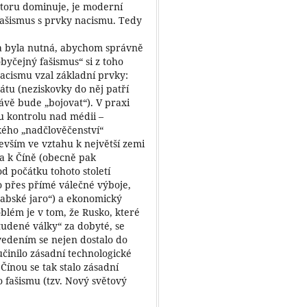
storu dominuje, je moderní
 fašismus s prvky nacismu. Tedy
a byla nutná, abychom správně
obyčejný fašismus“ si z toho
acismu vzal základní prvky:
átu (neziskovky do něj patří
rávě bude „bojovat“). V praxi
u kontrolu nad médii –
kého „nadčlověčenství“
evším ve vztahu k největší zemi
a k Číně (obecně pak
od počátku tohoto století
no přes přímé válečné výboje,
rabské jaro“) a ekonomický
oblém je v tom, že Rusko, které
studené války“ za dobyté, se
vedením se nejen dostalo do
činilo zásadní technologické
Čínou se tak stalo zásadní
 fašismu (tzv. Nový světový