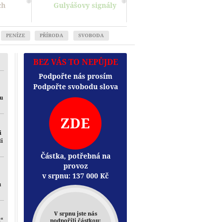
ch
Gulyášovy signály
PENÍZE
PŘÍRODA
SVOBODA
BEZ VÁS TO NEPŮJDE
Podpořte nás prosím
Podpořte svobodu slova
mu
ZDE
i
li
Částka, potřebná na
provoz
v srpnu:
137 000
Kč
u
V srpnu jste nás
i“
podpořili částkou: