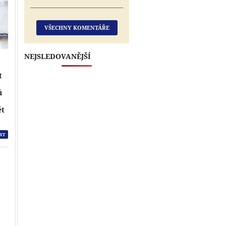
VŠECHNY KOMENTÁŘE
NEJSLEDOVANĚJŠÍ
t
ů
e
ět
XT