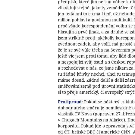
předpisů, které jim nejsou vůbec k ni
zlikvidují stejně, jako ty zemědělce.
jen teda ani to co mají teď, už nebude
milion pohlaví a povinnou multikulti. 
proč všude korespondenční volbu ze za
hlasují za prvé jinak, a za druhé se zá
jsem striktně proti jakékoliv korespo
zvednout zadek, aby volil, má prostě 
že je ze své vůle třeba na Severním p
ještě víc jsem proti tomu, aby lidé dlo
a nespojující svůj osud a s Českou rep
a rozhodovat o nás, co jsme nikam za 
tu žádné křivky nechci. Chci tu trans
máme dosud. Žádné další a další zázr
směřování země pod úrovní statistické
si to přeje americký, či evropský strýč
Protiproud
: Pokud se některý „z klu
dohodnutého směru je nemilosrdně od
vlastník TV Nova (popraven 27. březn
v Chugach Mountains na Aljašce). Dne
korporátu. Pokud jde o zpravodajství 
od ČT, britské BBC či americké CNN. A