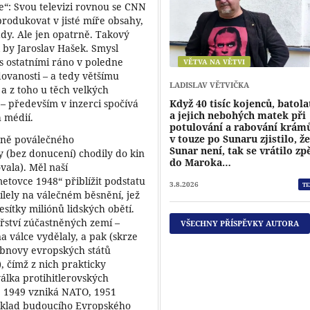
le“: Svou televizi rovnou se CNN
rodukovat v jisté míře obsahy,
ady. Ale jen opatrně. Takový
 by Jaroslav Hašek. Smysl
s ostatními ráno v poledne
VĚTVA NA VĚTVI
edovanosti – a tedy většímu
LADISLAV VĚTVIČKA
a z toho u těch velkých
– především v inzerci spočívá
Když 40 tisíc kojenců, batola
a jejich nebohých matek při
 médií.
potulování a rabování krám
v touze po Sunaru zjistilo, ž
ěsně poválečného
Sunar není, tak se vrátilo zp
 (bez donucení) chodily do kin
do Maroka…
vala). Měl naší
metovce 1948“ přiblížit podstatu
3.8.2026
TE
ílely na válečném běsnění, jež
esítky miliónů lidských obětí.
řství zúčastněných zemí –
VŠECHNY PŘÍSPĚVKY AUTORA
a válce vydělaly, a pak (skrze
 obnovy evropských států
 čímž z nich prakticky
válka protihitlerovských
z: 1949 vzniká NATO, 1951
 základ budoucího Evropského