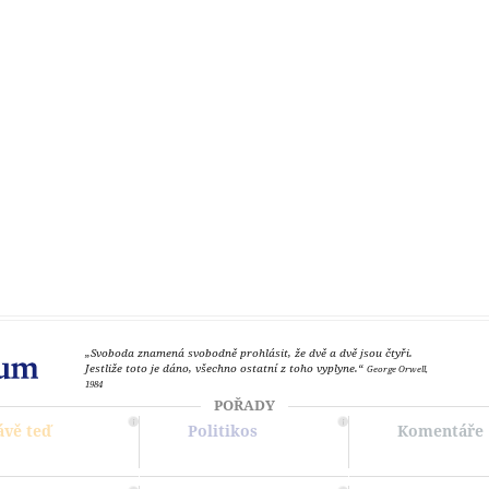
„Svoboda znamená svobodně prohlásit, že dvě a dvě jsou čtyři.
Jestliže toto je dáno, všechno ostatní z toho vyplyne.“
George Orwell,
1984
POŘADY
ávě teď
Politikos
Komentáře