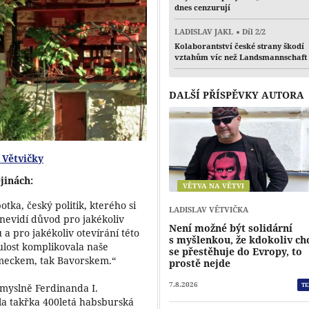
dnes cenzurují
LADISLAV JAKL
Díl 2/2
Kolaborantství české strany škodí
vztahům víc než Landsmannschaft
DALŠÍ PŘÍSPĚVKY AUTORA
 Větvičky
ějinách:
VĚTVA NA VĚTVI
tka, český politik, kterého si
LADISLAV VĚTVIČKA
nevidí důvod pro jakékoliv
Není možné být solidární
 pro jakékoliv otevírání této
s myšlenkou, že kdokoliv ch
lost komplikovala naše
se přestěhuje do Evropy, to
ěmeckem, tak Bavorskem.“
prostě nejde
7.8.2026
TE
omyslně Ferdinanda I.
a takřka 400letá habsburská