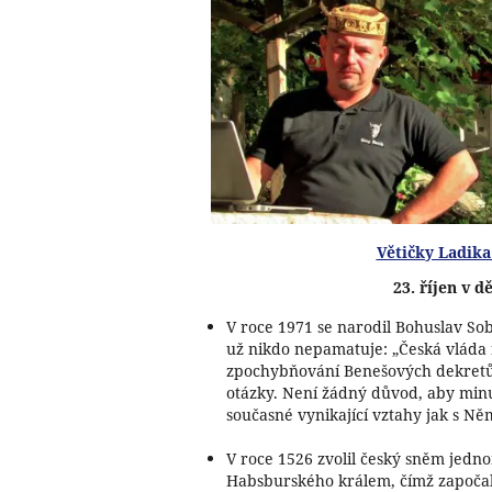
Větičky Ladika
23. říjen v d
V roce 1971 se narodil Bohuslav Sobo
už nikdo nepamatuje: „Česká vláda 
zpochybňování Benešových dekretů a
otázky. Není žádný důvod, aby minu
současné vynikající vztahy jak s N
V roce 1526 zvolil český sněm jedn
Habsburského králem, čímž započal