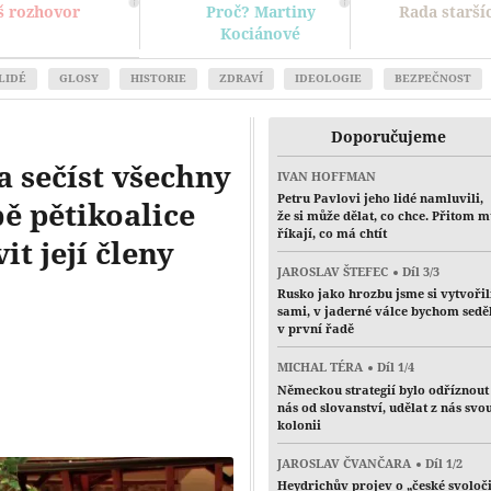
š rozhovor
Proč? Martiny
Rada starší
Kociánové
LIDÉ
GLOSY
HISTORIE
ZDRAVÍ
IDEOLOGIE
BEZPEČNOST
Doporučujeme
 sečíst všechny
IVAN HOFFMAN
Petru Pavlovi jeho lidé namluvili,
bě pětikoalice
že si může dělat, co chce. Přitom 
říkají, co má chtít
it její členy
JAROSLAV ŠTEFEC
Díl 3/3
Rusko jako hrozbu jsme si vytvořil
sami, v jaderné válce bychom sedě
v první řadě
MICHAL TÉRA
Díl 1/4
Německou strategií bylo odříznout
nás od slovanství, udělat z nás svo
kolonii
JAROSLAV ČVANČARA
Díl 1/2
Heydrichův projev o „české svoloč