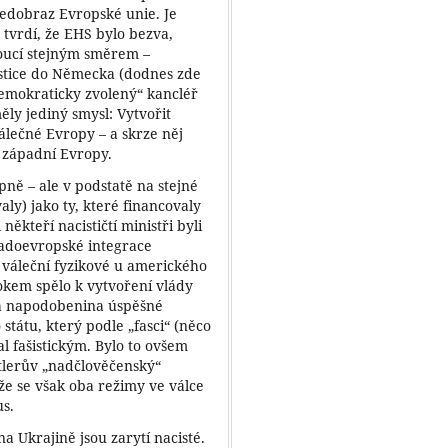
edobraz Evropské unie. Je
 tvrdí, že EHS bylo bezva,
doucí stejným směrem –
estice do Německa (dodnes zde
emokraticky zvolený“ kancléř
ly jediný smysl: Vytvořit
lečné Evropy – a skrze něj
é západní Evropy.
ně – ale v podstatě na stejné
ly) jako ty, které financovaly
někteří nacističtí ministři byli
padoevropské integrace
 váleční fyzikové u amerického
okem spělo k vytvoření vlády
ná napodobenina úspěšné
státu, který podle „fasci“ (něco
l fašistickým. Bylo to ovšem
tlerův „nadčlověčenský“
ože se však oba režimy ve válce
us.
a Ukrajině jsou zarytí nacisté.