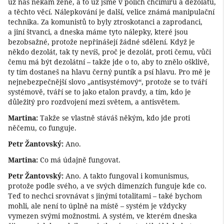
už nás někam žene, a to už jsme v polích chcimírů a dezolátů,
a těchto věcí. Nálepkování je další, velice známá manipulační
technika. Za komunistů to byly ztroskotanci a zaprodanci,
a jiní štvanci, a dneska máme tyto nálepky, které jsou
bezobsažné, protože nepřinášejí žádné sdělení. Když je
někdo dezolát, tak ty nevíš, proč je dezolát, proti čemu, vůči
čemu má být dezolátní – takže jde o to, aby to znělo ošklivě,
ty tím dostaneš na hlavu černý puntík a psí hlavu. Pro mě je
nejnebezpečnější slovo „antisystémový“, protože se to tváří
systémově, tváří se to jako etalon pravdy, a tím, kdo je
důležitý pro rozdvojení mezi světem, a antisvětem.
Martina:
Takže se vlastně stáváš někým, kdo jde proti
něčemu, co funguje.
Petr Žantovský:
Ano.
Martina:
Co má údajně fungovat.
Petr Žantovský:
Ano. A takto fungoval i komunismus,
protože podle svého, a ve svých dimenzích funguje kde co.
Teď to nechci srovnávat s jinými totalitami – také bychom
mohli, ale není to úplně na místě – systém je vždycky
vymezen svými možnostmi. A systém, ve kterém dneska