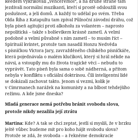
Reedem vykřikovali „venceremos“, a na druhé straně tam
jezdívali normální muzikanti, kteří si prostě odsloužili svou
poslušnost, a jeli domů. A každý to udělal po svém. Třeba
Olda Říha z Katapultu tam zpíval Půlnoční závodní dráhu, což
byla píseň agitující proti alkoholu za volantem – naprosto
nepolitická – takže s bolševikem krásně zametl. A velmi
podobně a velmi půvabně s ním zametl – to musím říct –
Spirituál kvintet, protože tam nasadil Honzu Nedvěda
s písničkou Victora Jary, zavražděného chilského písničkáře,
která pojednávala o malém klučíkovi, který si hrál někde na
návsi, a vstoupily mu do života tragické věci – nebudu to
vyprávět. Tato píseň byla sama o sobě nádherná, a přitom
nebyla v konfliktu s oficiální doktrínou. Čili inteligentní lidé
se dokázali zachovat takto. Jenom si vezmi, kolik je
v Cimrmanech narážek na komunisty a na blbost tehdejšího
režimu. A kde jsme dneska?
Mladá generace nemá potřebu bránit svobodu slova,
protože nikdy nezažila její ztrátu
Martina:
Kde? A tak se chci zeptat, jestli si myslíš, že v brzku
ještě vůbec budeme mít pro koho hájit svobodu slova?
Protože se zdá, že svoboda – a řekněme demokracie