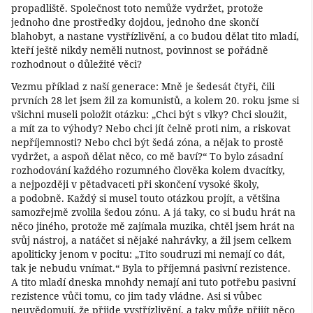
propadliště. Společnost toto nemůže vydržet, protože
jednoho dne prostředky dojdou, jednoho dne skončí
blahobyt, a nastane vystřízlivění, a co budou dělat tito mladí,
kteří ještě nikdy neměli nutnost, povinnost se pořádně
rozhodnout o důležité věci?
Vezmu příklad z naší generace: Mně je šedesát čtyři, čili
prvních 28 let jsem žil za komunistů, a kolem 20. roku jsme si
všichni museli položit otázku: „Chci být s vlky? Chci sloužit,
a mít za to výhody? Nebo chci jít čelně proti nim, a riskovat
nepříjemnosti? Nebo chci být šedá zóna, a nějak to prostě
vydržet, a aspoň dělat něco, co mě baví?“ To bylo zásadní
rozhodování každého rozumného člověka kolem dvacítky,
a nejpozději v pětadvaceti při skončení vysoké školy,
a podobně. Každý si musel touto otázkou projít, a většina
samozřejmě zvolila šedou zónu. A já taky, co si budu hrát na
něco jiného, protože mě zajímala muzika, chtěl jsem hrát na
svůj nástroj, a natáčet si nějaké nahrávky, a žil jsem celkem
apoliticky jenom v pocitu: „Tito soudruzi mi nemají co dát,
tak je nebudu vnímat.“ Byla to příjemná pasivní rezistence.
A tito mladí dneska mnohdy nemají ani tuto potřebu pasivní
rezistence vůči tomu, co jim tady vládne. Asi si vůbec
neuvědomují, že přijde vystřízlivění, a taky může přijít něco