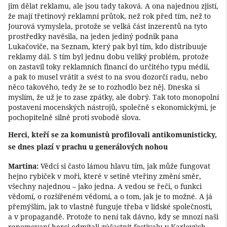
jim dělat reklamu, ale jsou tady taková. A ona najednou zjistí,
že mají třetinový reklamní průtok, než rok před tím, než to
Jourová vymyslela, protože se velká část inzerentů na tyto
prostředky navěsila, na jeden jediný podnik pana
Lukačoviče, na Seznam, který pak byl tím, kdo distribuuje
reklamy dál. S tím byl jednu dobu veliký problém, protože
on zastavil toky reklamních financí do určitého typu médií,
a pak to musel vrátit a svést to na svou dozorčí radu, nebo
něco takového, tedy že se to rozhodlo bez něj. Dneska si
myslím, že už je to zase zpátky, ale dobrý. Tak toto monopolní
postavení mocenských nástrojů, společně s ekonomickými, je
pochopitelně silně proti svobodě slova.
Herci, kteří se za komunistů profilovali antikomunisticky,
se dnes plazí v prachu u generálových nohou
Martina:
Vědci si často lámou hlavu tím, jak může fungovat
hejno rybiček v moři, které v setině vteřiny změní směr,
všechny najednou – jako jedna. A vedou se řeči, o funkci
vědomí, o rozšířeném vědomí, a o tom, jak je to možné. A já
přemýšlím, jak to vlastně funguje třeba v lidské společnosti,
a v propagandě. Protože to není tak dávno, kdy se mnozí naši
renomovaní herci odmítali zúčastnit festivalu v Karlových