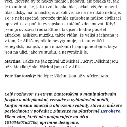
věci. Člověka by to někdy mohlo i pobavit, ale poleká tě, jak
je to autentické, jak to zní to jako hlas, ačkoli víš, že to není
hlas lidský, má to nástroje, ačkoli víš, že na ně nikdo nehraje.
To je nebezpečné, protože tímhle způsobem můžou civilizaci
opravdu – aspoň tu evropskou – totálně zdecimovat. Když
jsem provozoval rádio Ethno, tak jsem hodně pouštěl
africkou, asijskou muziku, takže vidím, že velká záchrana je
v tom, že Afričany nikdo nevygumuje, a ti autentičtí
senegalští, malijští, a jiní muzikanti hrají úplně stejně, když
jsou na ulici, jako ve studiu, a nevyměníš je.
Martina:
Takže ne jak zpíval už Michal Tučný: „Všichni jsou
už v Mexiku,“ ale: Všichni jsou už v Africe.
Petr Žantovský:
Nejlépe: Všichni jsou už v Africe. Ano.
Celý rozhovor s Petrem Žantovským o manipulativním
jazyku a nálepkování, cenzuře a vyhladovění médií,
konformismu umělců a ohrožení svobody slova si můžete
poslechnout v pořadu 2 Dimenze na platformě
Herohero
.
Všem vám, kteří nás podporujete na účtu
1010349016/2700, upřímně děkujeme.