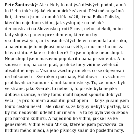
Petr Žantovský:
Ale někdy to nabývá děsivých podob, a má
to třeba také nějaké ekonomické zázemí. Děsí mě angažmá
lidí, kterých jsem si mnohá léta vážil, třeba Bolka Polívky,
kterého najednou vidím, jak vystupuje na nějaké
demonstraci na Slovensku proti Ficovi, nebo kdekoli, nebo
tady stojí za panem prezidentem, kterému by
v sedmdesátých, ani v osmdesátých letech nepodal ani ruku,
a najednou je to nejlepší muž na světě, a musíme ho mít za
hlavu státu. A kde se toto bere? To jsem úplně nepochopil.
Nepochopil jsem masovou popularitu pana prezidenta. A to
souvisí s tím, na co se ptáš, protože tady vidíme veletočů
absolutně nejvíc. Vezmi si všechny umělce, co se objevovali
na balkonech – Svěrákem počínaje, Holubová – ti všichni se
profilovali za komunistů antikomunisticky. To, že mnozí byli
ve straně, jako Svěrák, to neberu, to prostě byla nějaká
dobová uzance, a díky tomu mohl napsat spoustu dobrých
věcí – já pro to mám absolutní pochopení – i když já sám jsem
touto cestou nešel – ale říkám si, že kdyby nebyl v partaji, tak
by mu nedovolili udělat Cimrmana – a to by byla velká škoda
pro národní kulturu. A najednou ho vidím, jak se lísá ke
generálovi. Vidím Vláďu Mišíka, kterého jsem považoval za
hrdinu mého mládí, a jeho písničky znám do poslední noty.