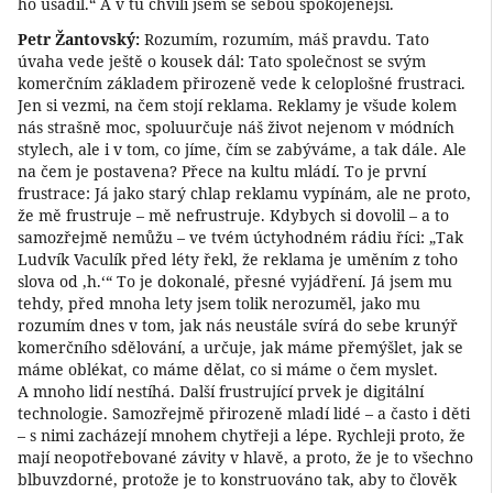
ho usadil.“ A v tu chvíli jsem se sebou spokojenější.
Petr Žantovský:
Rozumím, rozumím, máš pravdu. Tato
úvaha vede ještě o kousek dál: Tato společnost se svým
komerčním základem přirozeně vede k celoplošné frustraci.
Jen si vezmi, na čem stojí reklama. Reklamy je všude kolem
nás strašně moc, spoluurčuje náš život nejenom v módních
stylech, ale i v tom, co jíme, čím se zabýváme, a tak dále. Ale
na čem je postavena? Přece na kultu mládí. To je první
frustrace: Já jako starý chlap reklamu vypínám, ale ne proto,
že mě frustruje – mě nefrustruje. Kdybych si dovolil – a to
samozřejmě nemůžu – ve tvém úctyhodném rádiu říci: „Tak
Ludvík Vaculík před léty řekl, že reklama je uměním z toho
slova od ‚h.‘“ To je dokonalé, přesné vyjádření. Já jsem mu
tehdy, před mnoha lety jsem tolik nerozuměl, jako mu
rozumím dnes v tom, jak nás neustále svírá do sebe krunýř
komerčního sdělování, a určuje, jak máme přemýšlet, jak se
máme oblékat, co máme dělat, co si máme o čem myslet.
A mnoho lidí nestíhá. Další frustrující prvek je digitální
technologie. Samozřejmě přirozeně mladí lidé – a často i děti
– s nimi zacházejí mnohem chytřeji a lépe. Rychleji proto, že
mají neopotřebované závity v hlavě, a proto, že je to všechno
blbuvzdorné, protože je to konstruováno tak, aby to člověk