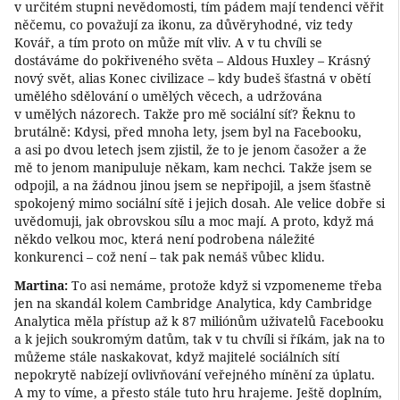
v určitém stupni nevědomosti, tím pádem mají tendenci věřit
něčemu, co považují za ikonu, za důvěryhodné, viz tedy
Kovář, a tím proto on může mít vliv. A v tu chvíli se
dostáváme do pokřiveného světa – Aldous Huxley – Krásný
nový svět, alias Konec civilizace – kdy budeš šťastná v obětí
umělého sdělování o umělých věcech, a udržována
v umělých názorech. Takže pro mě sociální síť? Řeknu to
brutálně: Kdysi, před mnoha lety, jsem byl na Facebooku,
a asi po dvou letech jsem zjistil, že to je jenom časožer a že
mě to jenom manipuluje někam, kam nechci. Takže jsem se
odpojil, a na žádnou jinou jsem se nepřipojil, a jsem šťastně
spokojený mimo sociální sítě i jejich dosah. Ale velice dobře si
uvědomuji, jak obrovskou sílu a moc mají. A proto, když má
někdo velkou moc, která není podrobena náležité
konkurenci – což není – tak pak nemáš vůbec klidu.
Martina:
To asi nemáme, protože když si vzpomeneme třeba
jen na skandál kolem Cambridge Analytica, kdy Cambridge
Analytica měla přístup až k 87 miliónům uživatelů Facebooku
a k jejich soukromým datům, tak v tu chvíli si říkám, jak na to
můžeme stále naskakovat, když majitelé sociálních sítí
nepokrytě nabízejí ovlivňování veřejného mínění za úplatu.
A my to víme, a přesto stále tuto hru hrajeme. Ještě doplním,