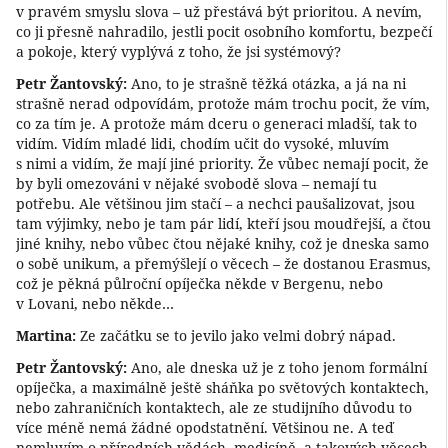
v pravém smyslu slova – už přestává být prioritou. A nevím,
co ji přesně nahradilo, jestli pocit osobního komfortu, bezpečí
a pokoje, který vyplývá z toho, že jsi systémový?
Petr Žantovský:
Ano, to je strašně těžká otázka, a já na ni
strašně nerad odpovídám, protože mám trochu pocit, že vím,
co za tím je. A protože mám dceru o generaci mladší, tak to
vidím. Vidím mladé lidi, chodím učit do vysoké, mluvím
s nimi a vidím, že mají jiné priority. Že vůbec nemají pocit, že
by byli omezováni v nějaké svobodě slova – nemají tu
potřebu. Ale většinou jim stačí – a nechci paušalizovat, jsou
tam výjimky, nebo je tam pár lidí, kteří jsou moudřejší, a čtou
jiné knihy, nebo vůbec čtou nějaké knihy, což je dneska samo
o sobě unikum, a přemýšlejí o věcech – že dostanou Erasmus,
což je pěkná půlroční opíječka někde v Bergenu, nebo
v Lovani, nebo někde…
Martina:
Ze začátku se to jevilo jako velmi dobrý nápad.
Petr Žantovský:
Ano, ale dneska už je z toho jenom formální
opíječka, a maximálně ještě sháňka po světových kontaktech,
nebo zahraničních kontaktech, ale ze studijního důvodu to
více méně nemá žádné opodstatnění. Většinou ne. A teď
nemluvím o přírodních vědách, medicíně, a takových věcech,