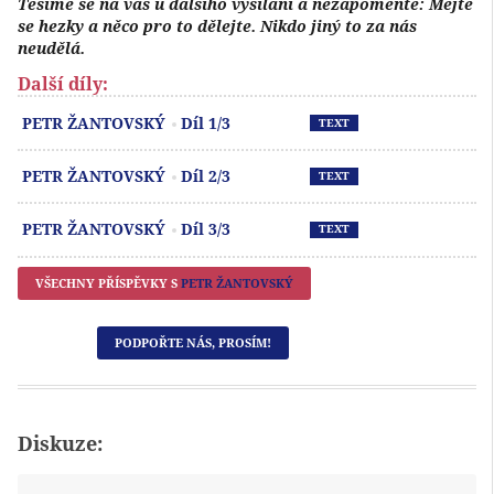
Těšíme se na vás u dalšího vysílání a nezapomeňte: Mějte
se hezky a něco pro to dělejte. Nikdo jiný to za nás
neudělá.
Další díly:
Př
PETR ŽANTOVSKÝ
Díl 1/3
TEXT
Př
PETR ŽANTOVSKÝ
Díl 2/3
TEXT
Př
PETR ŽANTOVSKÝ
Díl 3/3
TEXT
VŠECHNY PŘÍSPĚVKY S
PETR ŽANTOVSKÝ
PODPOŘTE NÁS, PROSÍM!
Diskuze: