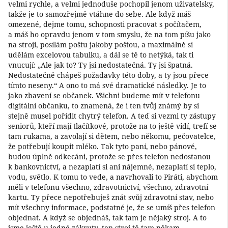
velmi rychle, a velmi jednoduše pochopil jenom uživatelsky,
takže je to samozřejmě vtáhne do sebe. Ale když máš
omezené, dejme tomu, schopnosti pracovat s počítačem,
a máš ho opravdu jenom v tom smyslu, že na tom píšu jako
na stroji, posílám poštu jakoby poštou, a maximálně si
udělám excelovou tabulku, a dál se tě to netýká, tak ti
vnucují: „Ale jak to? Ty jsi nedostatečná. Ty jsi špatná.
Nedostatečně chápeš požadavky této doby, a ty jsou přece
tímto neseny.“ A ono to má své dramatické následky. Je to
jako zbavení se občanek. Všichni budeme mít v telefonu
digitální občanku, to znamená, že i ten tvůj známý by si
stejně musel pořídit chytrý telefon. A teď si vezmi ty zástupy
seniorů, kteří mají tlačítkové, protože na to ještě vidí, trefí se
tam rukama, a zavolají si dětem, nebo někomu, pečovatelce,
že potřebují koupit mléko. Tak tyto paní, nebo pánové,
budou úplně odkecáni, protože se přes telefon nedostanou
k bankovnictví, a nezaplatí si ani nájemné, nezaplatí si teplo,
vodu, světlo. K tomu to vede, a navrhovali to Piráti, abychom
měli v telefonu všechno, zdravotnictví, všechno, zdravotní
kartu. Ty přece nepotřebuješ znát svůj zdravotní stav, nebo
mít všechny informace, podstatné je, že se umíš přes telefon
objednat. A když se objednáš, tak tam je nějaký stroj. A to
jsme ještě u jedné zákruty, ten stroj tě tam někam…