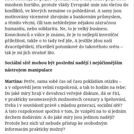
mnohem horšího, protože vlády Evropské unie nás vlečou do
konfliktů, ve kterých nemáme co pohledávat. A samy jsou
motivovány víceméně zbrojním a bankovním průmyslem,
a těmito věcmi, čili tam nehledejme nějakou zázračnou
humanitu, nebo solidaritu. Ne, to je velký business.
Koneckonců o válce je známo, že je to nejlepší investiční
příležitost, takže o to tady teď jde, A jestliže jdou naši
dvacetipětiletí, třicetiletí potomkové do takovéhoto světa –
tak je mi jich strašně líto.
Sociální sítě mohou být poslední nadějí i nejúčinnějším
nástrojem manipulace
Martina:
Petře, sama sobě čas od času pokládám otázku –
a v odpovědi jsem velmi rozpolcená, a tak to hodím na tebe:
Do jaké míry hrají v devalvaci veřejné diskuze, dá se říci,
v prakticky neomezených možnostech cenzury a špehování,
třeba i v souvislosti právě s mladou generací, sociální sítě?
A tato rozpolcenost spočívá v tom, že vzápětí na to si jedním
dechem dodávám: A do jaké míry jsou jedinou nadějí?
Protože bez nich už nebude přístup ke svobodným
informacím prakticky možný?