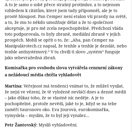
A to je samo o sobě přece strašný protimluv, a to nejenom
vzhledem k citátům, které jsem tady připomněl, ale je to
prostě hloupost. Pan Cemper není etalon vší pravdy na světě,
a to, že mu to někdo umožňuje dělat a že to společnost
akceptuje, je pro mě zcela nepochopitelné. Předchozí vláda
toto podporovala, to byly zbraně, mediální zbraně v jejich
prospěch. Mohli se opřít o to, že: „Aha, pan Cemper na
Manipulárotech.cz napsal, že tenhle a tenhle je dezolát, nebo
tenhle antisystémový.“ V tu chvíli ti slovo „systém“ funguje
jako sebevražedná zbraň.
Komisařka pro svobodu slova vytvářela cenzurní zákony
a nežádoucí média chtěla vyhladovět
Martina:
Veřejnost má tendenci vnímat to, že můžeš vysílat,
že nejsi ve vězení, že tě vyloženě nevláčí dnes a denně médii
– jako důkaz toho, že se vlastně nic neděje. A je to
pochopitelné, protože nevědí, jaké to je, když se na tebe
zaměří Sauronovo oko. Eva Jourová, eurokomisařka,
vymyslela – myslím, že to byl její vynález…
Petr Žantovský:
Myslíš vyhladovění.