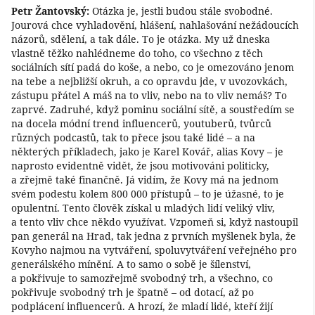
Petr Žantovský:
Otázka je, jestli budou stále svobodné.
Jourová chce vyhladovění, hlášení, nahlašování nežádoucích
názorů, sdělení, a tak dále. To je otázka. My už dneska
vlastně těžko nahlédneme do toho, co všechno z těch
sociálních sítí padá do koše, a nebo, co je omezováno jenom
na tebe a nejbližší okruh, a co opravdu jde, v uvozovkách,
zástupu přátel A máš na to vliv, nebo na to vliv nemáš? To
zaprvé. Zadruhé, když pominu sociální sítě, a soustředím se
na docela módní trend influencerů, youtuberů, tvůrců
různých podcastů, tak to přece jsou také lidé – a na
některých příkladech, jako je Karel Kovář, alias Kovy – je
naprosto evidentně vidět, že jsou motivováni politicky,
a zřejmě také finančně. Já vidím, že Kovy má na jednom
svém podestu kolem 800 000 přístupů – to je úžasné, to je
opulentní. Tento člověk získal u mladých lidí veliký vliv,
a tento vliv chce někdo využívat. Vzpomeň si, když nastoupil
pan generál na Hrad, tak jedna z prvních myšlenek byla, že
Kovyho najmou na vytváření, spoluvytváření veřejného pro
generálského mínění. A to samo o sobě je šílenství,
a pokřivuje to samozřejmě svobodný trh, a všechno, co
pokřivuje svobodný trh je špatně – od dotací, až po
podplácení influencerů. A hrozí, že mladí lidé, kteří žijí