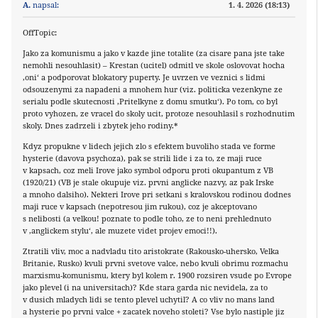
A.
napsal:
1. 4. 2026 (18:13)
OffTopic:
Jako za komunismu a jako v kazde jine totalite (za cisare pana jste take
nemohli nesouhlasit) – Krestan (ucitel) odmitl ve skole oslovovat hocha
‚oni‘ a podporovat blokatory puperty. Je uvrzen ve veznici s lidmi
odsouzenymi za napadeni a mnohem hur (viz. politicka vezenkyne ze
serialu podle skutecnosti ‚Pritelkyne z domu smutku‘). Po tom, co byl
proto vyhozen, ze vracel do skoly ucit, protoze nesouhlasil s rozhodnutim
skoly. Dnes zadrzeli i zbytek jeho rodiny.*
Kdyz propukne v lidech jejich zlo s efektem buvoliho stada ve forme
hysterie (davova psychoza), pak se strili lide i za to, ze maji ruce
v kapsach, coz meli Irove jako symbol odporu proti okupantum z VB
(1920/21) (VB je stale okupuje viz. prvni anglicke nazvy, az pak Irske
a mnoho dalsiho). Nekteri Irove pri setkani s kralovskou rodinou dodnes
maji ruce v kapsach (nepotresou jim rukou), coz je akceptovano
s nelibosti (a velkou! poznate to podle toho, ze to neni prehlednuto
v ‚anglickem stylu‘, ale muzete videt projev emoci!!).
Ztratili vliv, moc a nadvladu tito aristokrate (Rakousko-uhersko, Velka
Britanie, Rusko) kvuli prvni svetove valce, nebo kvuli obrimu rozmachu
marxismu-komunismu, ktery byl kolem r. 1900 rozsiren vsude po Evrope
jako plevel (i na universitach)? Kde stara garda nic nevidela, za to
v dusich mladych lidi se tento plevel uchytil? A co vliv no mans land
a hysterie po prvni valce + zacatek noveho stoleti? Vse bylo nastiple jiz