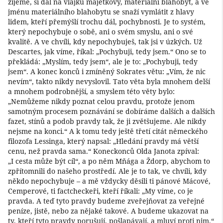
žijeme, si dal na vlajku majetkový, materiální blahobyt, a ve
jménu materiálního blahobytu se snaží vymlátit z hlavy
lidem, kteří přemýšlí trochu dál, pochybnosti. Je to systém,
který nepochybuje o sobě, ani o svém smyslu, ani o své
kvalitě. A ve chvíli, kdy nepochybuješ, tak jsi v úzkých. Už
Descartes, jak víme, říkal: „Pochybuji, tedy jsem.“ Ono se to
překládá: „Myslím, tedy jsem“, ale je to: „Pochybuji, tedy
jsem“. A konec konců i zmíněný Sokrates větu: „Vím, že nic
nevím“, takto nikdy nevyslovil. Tato věta byla mnohem delší
a mnohem podrobnější, a smyslem této věty bylo:
„Nemůžeme nikdy poznat celou pravdu, protože jenom
samotným procesem poznávání se dobíráme dalších a dalších
fazet, stínů a podob pravdy tak, že ji zvětšujeme. Ale nikdy
nejsme na konci.“ A k tomu tedy ještě třetí citát německého
filozofa Lessinga, který napsal: „Hledání pravdy má větší
cenu, než pravda sama.“ Koneckonců Olda Janota zpíval:
„I cesta může být cíl“, a po něm Mňága a Ždorp, abychom to
zpřítomnili do našeho prostředí. Ale je to tak, ve chvíli, kdy
někdo nepochybuje – a mě vždycky děsili ti pánové Mácové,
Cemperové, ti factcheckeři, kteří říkali: „My víme, co je
pravda. A teď tyto pravdy budeme zveřejňovat za veřejné
peníze, jistě, nebo za nějaké takové. A budeme ukazovat na
ty, kteří tyto pravdy porušují, pošlapávají, a mluví proti nim.“