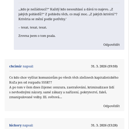
‚„kdo je nežádoucí?“ Každý kdo nesouhlasí a dává to najevo. „Z
jakých pohledů?“ Z pohledu těch, co mají moc. „Z jakých kritérií“?
Kritéria se mění podle potřeby.‘
– tesat, tesat, tesat.
Zrovna jsem o tom psala.
Odpovědět
chcimír
napsal:
31. 3. 2026 (19:10)
Co kdo chce vyčítat komunistům po všech těch zločinech kapitalistického
KoZa jen od rozpadu SSSR??
A po tom v čem dnes žijeme: cenzura, zastrašování, kriminalizace lidí
s nevhodnými názory, samé zákazy a nařízení, pokrytectví, faleš,
zmanipulované volby, III. světová…
Odpovědět
hickory
napsal:
31. 3. 2026 (13:28)