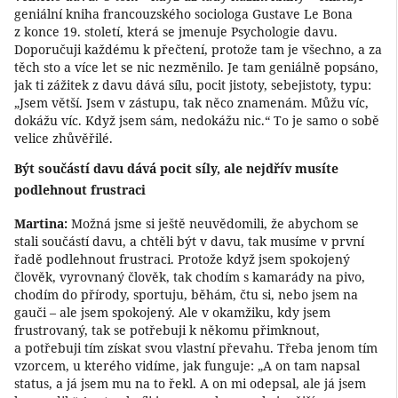
geniální kniha francouzského sociologa Gustave Le Bona
z konce 19. století, která se jmenuje Psychologie davu.
Doporučuji každému k přečtení, protože tam je všechno, a za
těch sto a více let se nic nezměnilo. Je tam geniálně popsáno,
jak ti zážitek z davu dává sílu, pocit jistoty, sebejistoty, typu:
„Jsem větší. Jsem v zástupu, tak něco znamenám. Můžu víc,
dokážu víc. Když jsem sám, nedokážu nic.“ To je samo o sobě
velice zhůvěřilé.
Být součástí davu dává pocit síly, ale nejdřív musíte
podlehnout frustraci
Martina:
Možná jsme si ještě neuvědomili, že abychom se
stali součástí davu, a chtěli být v davu, tak musíme v první
řadě podlehnout frustraci. Protože když jsem spokojený
člověk, vyrovnaný člověk, tak chodím s kamarády na pivo,
chodím do přírody, sportuju, běhám, čtu si, nebo jsem na
gauči – ale jsem spokojený. Ale v okamžiku, kdy jsem
frustrovaný, tak se potřebuji k někomu přimknout,
a potřebuji tím získat svou vlastní převahu. Třeba jenom tím
vzorcem, u kterého vidíme, jak funguje: „A on tam napsal
status, a já jsem mu na to řekl. A on mi odepsal, ale já jsem