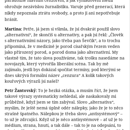
paradoxně hlavním cenzorem, a jak vyhladovění médií
ohrožuje nezávislou žurnalistiku. Varuje před generací, která
nikdy nepoznala ztrátu svobody, a proto ji ani nepotřebuje
bránit.
Martina:
Petře, já jsem si všimla, že jsi dvakrát použil slovo
„alternativní“, že skončíš u alternativy, a pak jsi řekl: „Člověk
s alternativními názory, jako třeba pan Ševčík“, a to trochu
připomíná, že v medicíně je porod císařským řezem veden
jako přirozený porod, a porod doma jako alternativní. My
vlastně tím, že tato slova používáme, tak trošku nasedáme na
novojazyk, který vytvořila liberální scéna. Tak by mě
zajímalo, jestli bys dokázal spočítat termíny, pod kterými se
dnes ukrývá formální název „cenzura“ A kolik takových
kouřových výrazů jsi našel?
Petr Žantovský:
To je hezká otázka, a musím říct, že jsem
takové výrazy systematicky nehledal, ale naskakovaly mi
průběžně, když jsem se tím zabýval. Slovo „alternativa“,
myslím, že ještě nemá úplně odér nálepky, jako že je to něco
strašně špatného. Nálepkou je třeba slovo „antisystémový“ –
to už je zdrcující. Když už je něco antisystémové – ať už je to
médium, strana, hnutí, a tak dále – tak to je na odepsání, to