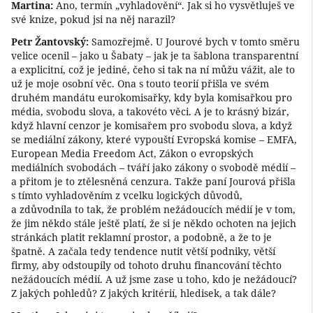
Martina:
Ano, termín „vyhladovění“. Jak si ho vysvětluješ ve
své knize, pokud jsi na něj narazil?
Petr Žantovský:
Samozřejmě. U Jourové bych v tomto směru
velice ocenil – jako u Šabaty – jak je ta šablona transparentní
a explicitní, což je jediné, čeho si tak na ní můžu vážit, ale to
už je moje osobní věc. Ona s touto teorií přišla ve svém
druhém mandátu eurokomisařky, kdy byla komisařkou pro
média, svobodu slova, a takovéto věci. A je to krásný bizár,
když hlavní cenzor je komisařem pro svobodu slova, a když
se mediální zákony, které vypouští Evropská komise – EMFA,
European Media Freedom Act, Zákon o evropských
mediálních svobodách – tváří jako zákony o svobodě médií –
a přitom je to ztělesněná cenzura. Takže paní Jourová přišla
s tímto vyhladověním z vcelku logických důvodů,
a zdůvodnila to tak, že problém nežádoucích médií je v tom,
že jim někdo stále ještě platí, že si je někdo ochoten na jejich
stránkách platit reklamní prostor, a podobně, a že to je
špatně. A začala tedy tendence nutit větší podniky, větší
firmy, aby odstoupily od tohoto druhu financování těchto
nežádoucích médií. A už jsme zase u toho, kdo je nežádoucí?
Z jakých pohledů? Z jakých kritérií, hledisek, a tak dále?