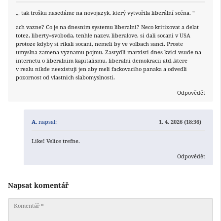
„, tak trošku nasedáme na novojazyk, který vytvořila liberální scéna. “
ach vazne? Co je na dnesnim systemu liberalni? Neco kritizovat a delat
totez, liberty=svoboda, tenhle nazev, liberalove, si dali socani v USA
protoze kdyby si rikali socani, nemeli by ve volbach sanci. Proste
umyslna zamena vyznamu pojmu. Zastydli marxisti dnes kvici vsude na
internetu o liberalnim kapitalismu, liberalni demokracii atd.,ktere
v realu nikde neexistuji jen aby meli fackovaciho panaka a odvedli
pozornost od vlastnich slabomyslnosti.
Odpovědět
A.
napsal:
1. 4. 2026 (18:36)
Like! Velice trefne.
Odpovědět
Napsat komentář