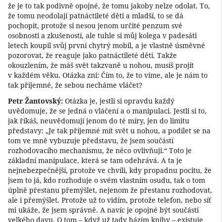
že je to tak podivně opojné, že tomu jakoby nelze odolat. To,
že tomu neodolají patnáctileté děti a mladší, to se dá
pochopit, protože si nesou jenom určité penzum své
osobnosti a zkušeností, ale tuhle si můj kolega v padesáti
letech koupil svůj první chytrý mobil, a je vlastně úsměvné
pozorovat, že reaguje jako patnáctileté děti. Takže
okouzlením, že máš svět takzvaně u nohou, musíš projít
v každém věku. Otázka zní: Čím to, že to víme, ale je nám to
tak příjemné, že sebou necháme vláčet?
Petr Žantovský:
Otázka je, jestli si opravdu každý
uvědomuje, že se jedná o vláčení a o manipulaci. Jestli si to,
jak říkáš, neuvědomují jenom do té míry, jen do limitu
představy: „Je tak příjemné mít svět u nohou, a podílet se na
tom ve mně vybuzuje představu, že jsem součástí
rozhodovacího mechanismu, že něco ovlivňuji.“ Toto je
základní manipulace, která se tam odehrává. A ta je
nejnebezpečnější, protože ve chvíli, kdy propadnu pocitu, že
jsem to já, kdo rozhoduje o svém vlastním osudu, tak o tom
úplně přestanu přemýšlet, nejenom že přestanu rozhodovat,
ale i přemýšlet. Protože už to vidím, protože telefon, nebo síť
mi ukáže, že jsem správně. A navíc je opojné být součástí
velkého davu. O tom – když už tady házím knihy – existuje