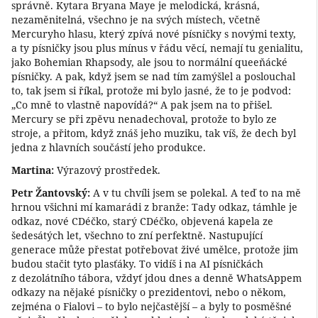
správně. Kytara Bryana Maye je melodická, krásná,
nezaměnitelná, všechno je na svých místech, včetně
Mercuryho hlasu, který zpívá nové písničky s novými texty,
a ty písničky jsou plus mínus v řádu věcí, nemají tu genialitu,
jako Bohemian Rhapsody, ale jsou to normální queeňácké
písničky. A pak, když jsem se nad tím zamýšlel a poslouchal
to, tak jsem si říkal, protože mi bylo jasné, že to je podvod:
„Co mně to vlastně napovídá?“ A pak jsem na to přišel.
Mercury se při zpěvu nenadechoval, protože to bylo ze
stroje, a přitom, když znáš jeho muziku, tak víš, že dech byl
jedna z hlavních součástí jeho produkce.
Martina:
Výrazový prostředek.
Petr Žantovský:
A v tu chvíli jsem se polekal. A teď to na mě
hrnou všichni mí kamarádi z branže: Tady odkaz, támhle je
odkaz, nové CDéčko, starý CDéčko, objevená kapela ze
šedesátých let, všechno to zní perfektně. Nastupující
generace může přestat potřebovat živé umělce, protože jim
budou stačit tyto plasťáky. To vidíš i na AI písničkách
z dezolátního tábora, vždyť jdou dnes a denně WhatsAppem
odkazy na nějaké písničky o prezidentovi, nebo o někom,
zejména o Fialovi – to bylo nejčastější – a byly to posměšné