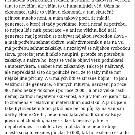
tam to nevidím, ale vidím to u humanitních věd. Učím na
ekonomce, takže to vidím u ekonomů, a tam skutečně
přínosu mnoho není. A mám takový pocit, že mladá
generace, o které si tady povídáme, která nemá tu potřebu,
to nejsou lidé naší generace – a ani ne všichni lidé naší
generace mají potřebu se zabývat nějakou svobodou slova –
a mají potřebu sehnat obživu. Malý živnostník u nás na vsi
má potřebu sehnat zakázky, a nezabývá se nějakou svobodou
slova, protože jemu ji nikdo neupírá, protože on potřebuje
zakázky, a naštve ho, když se vedle objeví větší podnikatel
s autoservisem, a sebere mu zákazníky. Tak to je naštvaný,
ale nepřekládá si to do politické řeči, že to taky může mít
nějaké jiné příčiny. A u malých lidí se strašně bojím – to jsou
většinou lidé generace, o kterých mluvím, narození po roce
90, nebo někdy dokonce i po roce 2000 – a oni z velké části
nemají žádnou negativní zkušenost, a žijí v tom, co jsem říkal,
to znamená v relativním materiálním dostatku. A já už jsem
také byl svědkem toho, jak si lidé berou půjčky na vánoční
dárky, Home Credit, nebo něco takového. Rozumíš? Když
jdeš do obchoďáku, narveš si košík nesmysly, které
nepotřebuješ – a nikdo z tvých blízkých je nepotřebuje –
a ještě si na to vezmeš půjčku 10 000, tak to je šílená cesta do