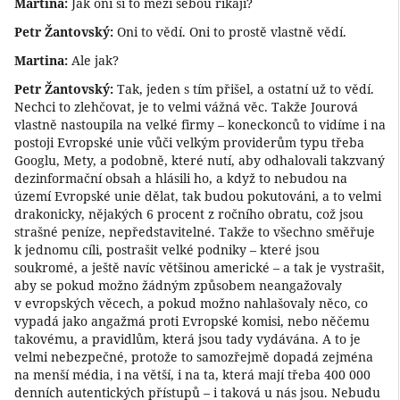
Martina:
Jak oni si to mezi sebou říkají?
Petr Žantovský:
Oni to vědí. Oni to prostě vlastně vědí.
Martina:
Ale jak?
Petr Žantovský:
Tak, jeden s tím přišel, a ostatní už to vědí.
Nechci to zlehčovat, je to velmi vážná věc. Takže Jourová
vlastně nastoupila na velké firmy – koneckonců to vidíme i na
postoji Evropské unie vůči velkým providerům typu třeba
Googlu, Mety, a podobně, které nutí, aby odhalovali takzvaný
dezinformační obsah a hlásili ho, a když to nebudou na
území Evropské unie dělat, tak budou pokutováni, a to velmi
drakonicky, nějakých 6 procent z ročního obratu, což jsou
strašné peníze, nepředstavitelné. Takže to všechno směřuje
k jednomu cíli, postrašit velké podniky – které jsou
soukromé, a ještě navíc většinou americké – a tak je vystrašit,
aby se pokud možno žádným způsobem neangažovaly
v evropských věcech, a pokud možno nahlašovaly něco, co
vypadá jako angažmá proti Evropské komisi, nebo něčemu
takovému, a pravidlům, která jsou tady vydávána. A to je
velmi nebezpečné, protože to samozřejmě dopadá zejména
na menší média, i na větší, i na ta, která mají třeba 400 000
denních autentických přístupů – i taková u nás jsou. Nebudu