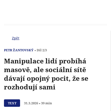
Zpět
PETR ŽANTOVSKÝ
Díl 2/3
Manipulace lidí probíhá
masově, ale sociální sítě
dávají opojný pocit, že se
rozhodují sami
Přehrát
TEXT
31.3.2026
39 min