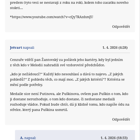
predem (tyto veci se nestavaji z roku na rok), kolem toho zacatku noveho
stoleti…
*https://www.youtube.com/watch?v=cQy7RAnhmJU
Odpovědět
Jetvart
napsal:
1. 4. 2026 (4:28)
Cenzuře vděčí pan Žantovský za počátek jeho kariéry, kdy byl jedním
z těch kdo v Melodii nahradili své vzdorovité předchůdce.
„kdo je nežádoucí?“ Každý kdo nesouhlasí a dává to najevo. „Z jakých
pohledů?“ Z pohledu těch, co mají moc. „Z jakých kritérií“? Kritéria se
mění podle potřeby.
Medaile sice není Putinova, ale Puškinova, ovšem pan Puškin o tom, kdo
ji dostane nerozhoduje, o tom kdo dostane, či nedostane medaili
rozhoduje vládce. Pokud bude chtít, dá ji klidně tomu, kdo napíše ódu na
střelce, který pana Puškina usmrtil.
Odpovědět
A.
napsal:
1. 4. 2026 (18:33)