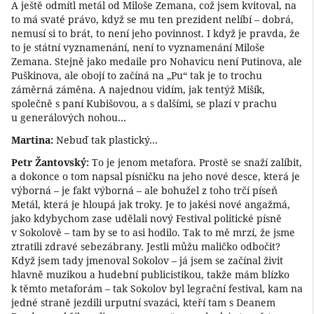
A ještě odmítl metál od Miloše Zemana, což jsem kvitoval, na
to má svaté právo, když se mu ten prezident nelíbí – dobrá,
nemusí si to brát, to není jeho povinnost. I když je pravda, že
to je státní vyznamenání, není to vyznamenání Miloše
Zemana. Stejně jako medaile pro Nohavicu není Putinova, ale
Puškinova, ale obojí to začíná na „Pu“ tak je to trochu
záměrná záměna. A najednou vidím, jak tentýž Mišík,
společně s paní Kubišovou, a s dalšími, se plazí v prachu
u generálových nohou…
Martina:
Nebuď tak plastický…
Petr Žantovský:
To je jenom metafora. Prostě se snaží zalíbit,
a dokonce o tom napsal písničku na jeho nové desce, která je
výborná – je fakt výborná – ale bohužel z toho trčí píseň
Metál, která je hloupá jak troky. Je to jakési nové angažmá,
jako kdybychom zase udělali nový Festival politické písně
v Sokolově – tam by se to asi hodilo. Tak to mě mrzí, že jsme
ztratili zdravé sebezábrany. Jestli můžu maličko odbočit?
Když jsem tady jmenoval Sokolov – já jsem se začínal živit
hlavně muzikou a hudební publicistikou, takže mám blízko
k těmto metaforám – tak Sokolov byl legrační festival, kam na
jedné straně jezdili urputní svazáci, kteří tam s Deanem