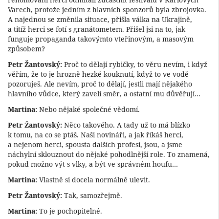
Varech, protože jedním z hlavních sponzorů byla zbrojovka.
A najednou se změnila situace, přišla válka na Ukrajině,
a titíž herci se fotí s granátometem. Přišel jsi na to, jak
funguje propaganda takovýmto vteřinovým, a masovým
způsobem?
Petr Žantovský:
Proč to dělají rybičky, to věru nevím, i když
věřím, že to je hrozně hezké kouknutí, když to ve vodě
pozoruješ. Ale nevím, proč to dělají, jestli mají nějakého
hlavního vůdce, který zavelí směr, a ostatní mu důvěřují…
Martina:
Nebo nějaké společné vědomí.
Petr Žantovský:
Něco takového. A tady už to má blízko
k tomu, na co se ptáš. Naši novináři, a jak říkáš herci,
a nejenom herci, spousta dalších profesí, jsou, a jsme
náchylní sklouznout do nějaké pohodlnější role. To znamená,
pokud možno výt s vlky, a být ve správném houfu…
Martina:
Vlastně si docela normálně ulevit.
Petr Žantovský:
Tak, samozřejmě.
Martina:
To je pochopitelné.