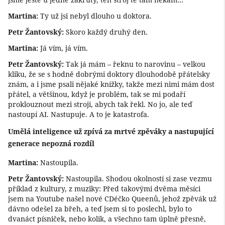
Martina:
Ty už jsi nebyl dlouho u doktora.
Petr Žantovský:
Skoro každý druhý den.
Martina:
Já vím, já vím.
Petr Žantovský:
Tak já mám – řeknu to narovinu – velkou
kliku, že se s hodně dobrými doktory dlouhodobě přátelsky
znám, a i jsme psali nějaké knížky, takže mezi nimi mám dost
přátel, a většinou, když je problém, tak se mi podaří
proklouznout mezi stroji, abych tak řekl. No jo, ale teď
nastoupí AI. Nastupuje. A to je katastrofa.
Umělá inteligence už zpívá za mrtvé zpěváky a nastupující
generace nepozná rozdíl
Martina:
Nastoupila.
Petr Žantovský:
Nastoupila. Shodou okolností si zase vezmu
příklad z kultury, z muziky: Před takovými dvěma měsíci
jsem na Youtube našel nové CDéčko Queenů, jehož zpěvák už
dávno odešel za břeh, a teď jsem si to poslechl, bylo to
dvanáct písniček, nebo kolik, a všechno tam úplně přesně,