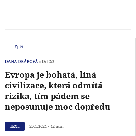
Zpět
DANA DRÁBOVÁ
Díl 2/2
Evropa je bohatá, líná
civilizace, která odmítá
rizika, tím pádem se
neposunuje moc dopředu
Přehrát
TEXT
29.1.2021
42 min