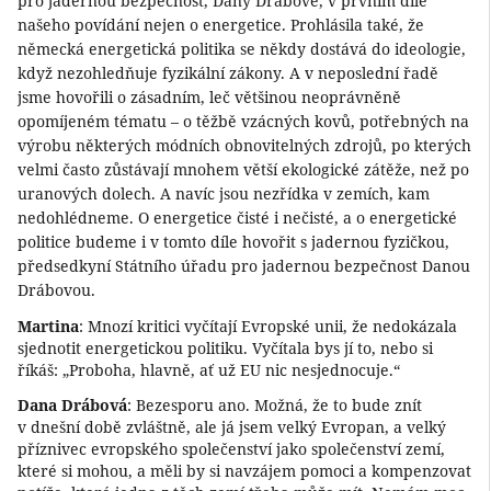
pro jadernou bezpečnost, Dany Drábové, v prvním díle
našeho povídání nejen o energetice. Prohlásila také, že
německá energetická politika se někdy dostává do ideologie,
když nezohledňuje fyzikální zákony. A v neposlední řadě
jsme hovořili o zásadním, leč většinou neoprávněně
opomíjeném tématu – o těžbě vzácných kovů, potřebných na
výrobu některých módních obnovitelných zdrojů, po kterých
velmi často zůstávají mnohem větší ekologické zátěže, než po
uranových dolech. A navíc jsou nezřídka v zemích, kam
nedohlédneme. O energetice čisté i nečisté, a o energetické
politice budeme i v tomto díle hovořit s jadernou fyzičkou,
předsedkyní Státního úřadu pro jadernou bezpečnost Danou
Drábovou.
Martina
: Mnozí kritici vyčítají Evropské unii, že nedokázala
sjednotit energetickou politiku. Vyčítala bys jí to, nebo si
říkáš: „Proboha, hlavně, ať už EU nic nesjednocuje.“
Dana Drábová
: Bezesporu ano. Možná, že to bude znít
v dnešní době zvláštně, ale já jsem velký Evropan, a velký
příznivec evropského společenství jako společenství zemí,
které si mohou, a měli by si navzájem pomoci a kompenzovat