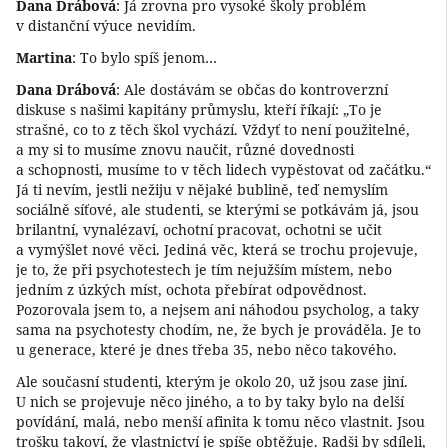
Dana Drábová
: Já zrovna pro vysoké školy problém
v distanční výuce nevidím.
Martina
: To bylo spíš jenom…
Dana Drábová
: Ale dostávám se občas do kontroverzní
diskuse s našimi kapitány průmyslu, kteří říkají: „To je
strašné, co to z těch škol vychází. Vždyť to není použitelné,
a my si to musíme znovu naučit, různé dovednosti
a schopnosti, musíme to v těch lidech vypěstovat od začátku.“
Já ti nevím, jestli nežiju v nějaké bublině, teď nemyslím
sociálně síťové, ale studenti, se kterými se potkávám já, jsou
brilantní, vynalézaví, ochotní pracovat, ochotni se učit
a vymýšlet nové věci. Jediná věc, která se trochu projevuje,
je to, že při psychotestech je tím nejužším místem, nebo
jedním z úzkých míst, ochota přebírat odpovědnost.
Pozorovala jsem to, a nejsem ani náhodou psycholog, a taky
sama na psychotesty chodím, ne, že bych je prováděla. Je to
u generace, které je dnes třeba 35, nebo něco takového.
Ale současní studenti, kterým je okolo 20, už jsou zase jiní.
U nich se projevuje něco jiného, a to by taky bylo na delší
povídání, malá, nebo menší afinita k tomu něco vlastnit. Jsou
trošku takoví, že vlastnictví je spíše obtěžuje. Radši by sdíleli,