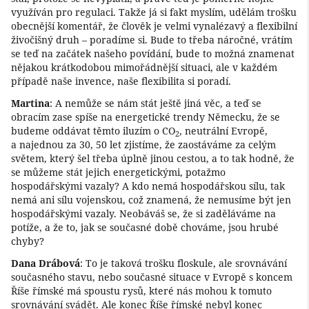
využíván pro regulaci. Takže já si fakt myslím, udělám trošku
obecnější komentář, že člověk je velmi vynalézavý a flexibilní
živočišný druh – poradíme si. Bude to třeba náročné, vrátím
se teď na začátek našeho povídání, bude to možná znamenat
nějakou krátkodobou mimořádnější situaci, ale v každém
případě naše invence, naše flexibilita si poradí.
Martina
: A nemůže se nám stát ještě jiná věc, a teď se
obracím zase spíše na energetické trendy Německu, že se
budeme oddávat těmto iluzím o CO
, neutrální Evropě,
2
a najednou za 30, 50 let zjistíme, že zaostáváme za celým
světem, který šel třeba úplně jinou cestou, a to tak hodně, že
se můžeme stát jejich energetickými, potažmo
hospodářskými vazaly? A kdo nemá hospodářskou sílu, tak
nemá ani sílu vojenskou, což znamená, že nemusíme být jen
hospodářskými vazaly. Neobáváš se, že si zaděláváme na
potíže, a že to, jak se současné době chováme, jsou hrubé
chyby?
Dana Drábová
: To je taková trošku floskule, ale srovnávání
současného stavu, nebo současné situace v Evropě s koncem
Říše římské má spoustu rysů, které nás mohou k tomuto
srovnávání svádět. Ale konec Říše římské nebyl konec