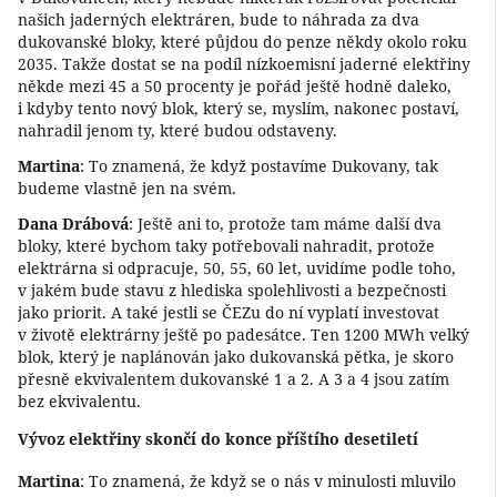
našich jaderných elektráren, bude to náhrada za dva
dukovanské bloky, které půjdou do penze někdy okolo roku
2035. Takže dostat se na podíl nízkoemisní jaderné elektřiny
někde mezi 45 a 50 procenty je pořád ještě hodně daleko,
i kdyby tento nový blok, který se, myslím, nakonec postaví,
nahradil jenom ty, které budou odstaveny.
Martina
: To znamená, že když postavíme Dukovany, tak
budeme vlastně jen na svém.
Dana Drábová
: Ještě ani to, protože tam máme další dva
bloky, které bychom taky potřebovali nahradit, protože
elektrárna si odpracuje, 50, 55, 60 let, uvidíme podle toho,
v jakém bude stavu z hlediska spolehlivosti a bezpečnosti
jako priorit. A také jestli se ČEZu do ní vyplatí investovat
v životě elektrárny ještě po padesátce. Ten 1200 MWh velký
blok, který je naplánován jako dukovanská pětka, je skoro
přesně ekvivalentem dukovanské 1 a 2. A 3 a 4 jsou zatím
bez ekvivalentu.
Vývoz elektřiny skončí do konce příštího desetiletí
Martina
: To znamená, že když se o nás v minulosti mluvilo