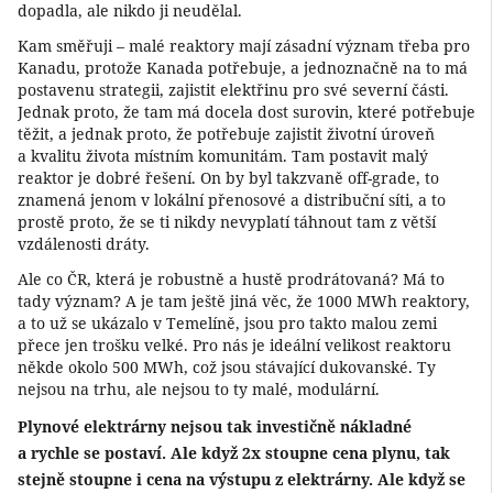
dopadla, ale nikdo ji neudělal.
Kam směřuji – malé reaktory mají zásadní význam třeba pro
Kanadu, protože Kanada potřebuje, a jednoznačně na to má
postavenu strategii, zajistit elektřinu pro své severní části.
Jednak proto, že tam má docela dost surovin, které potřebuje
těžit, a jednak proto, že potřebuje zajistit životní úroveň
a kvalitu života místním komunitám. Tam postavit malý
reaktor je dobré řešení. On by byl takzvaně off-grade, to
znamená jenom v lokální přenosové a distribuční síti, a to
prostě proto, že se ti nikdy nevyplatí táhnout tam z větší
vzdálenosti dráty.
Ale co ČR, která je robustně a hustě prodrátovaná? Má to
tady význam? A je tam ještě jiná věc, že 1000 MWh reaktory,
a to už se ukázalo v Temelíně, jsou pro takto malou zemi
přece jen trošku velké. Pro nás je ideální velikost reaktoru
někde okolo 500 MWh, což jsou stávající dukovanské. Ty
nejsou na trhu, ale nejsou to ty malé, modulární.
Plynové elektrárny nejsou tak investičně nákladné
a rychle se postaví. Ale když 2x stoupne cena plynu, tak
stejně stoupne i cena na výstupu z elektrárny. Ale když se