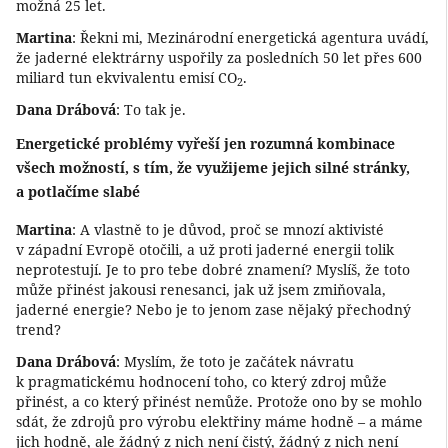
možná 25 let.
Martina
: Řekni mi, Mezinárodní energetická agentura uvádí,
že jaderné elektrárny uspořily za posledních 50 let přes 600
miliard tun ekvivalentu emisí CO
.
2
Dana Drábová
: To tak je.
Energetické problémy vyřeší jen rozumná kombinace
všech možností, s tím, že využijeme jejich silné stránky,
a potlačíme slabé
Martina
: A vlastně to je důvod, proč se mnozí aktivisté
v západní Evropě otočili, a už proti jaderné energii tolik
neprotestují. Je to pro tebe dobré znamení? Myslíš, že toto
může přinést jakousi renesanci, jak už jsem zmiňovala,
jaderné energie? Nebo je to jenom zase nějaký přechodný
trend?
Dana Drábová
: Myslím, že toto je začátek návratu
k pragmatickému hodnocení toho, co který zdroj může
přinést, a co který přinést nemůže. Protože ono by se mohlo
sdát, že zdrojů pro výrobu elektřiny máme hodně – a máme
jich hodně, ale žádný z nich není čistý, žádný z nich není