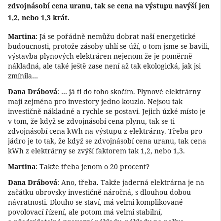
zdvojnásobí cena uranu, tak se cena na výstupu navýší jen
1,2, nebo 1,3 krát.
Martina
: Já se pořádně nemůžu dobrat naší energetické
budoucnosti, protože zásoby uhlí se úží, o tom jsme se bavili,
výstavba plynových elektráren nejenom že je poměrně
nákladná, ale také ještě zase není až tak ekologická, jak jsi
zmínila…
Dana Drábová
: … já ti do toho skočím. Plynové elektrárny
mají zejména pro investory jedno kouzlo. Nejsou tak
investičně nákladné a rychle se postaví. Jejich úzké místo je
v tom, že když se zdvojnásobí cena plynu, tak se ti
zdvojnásobí cena kWh na výstupu z elektrárny. Třeba pro
jádro je to tak, že když se zdvojnásobí cena uranu, tak cena
kWh z elektrárny se zvýší faktorem tak 1,2, nebo 1,3.
Martina
: Takže třeba jenom o 20 procent?
Dana Drábová
: Ano, třeba. Takže jaderná elektrárna je na
začátku obrovsky investičně náročná, s dlouhou dobou
návratnosti. Dlouho se staví, má velmi komplikované
povolovací řízení, ale potom má velmi stabilní,