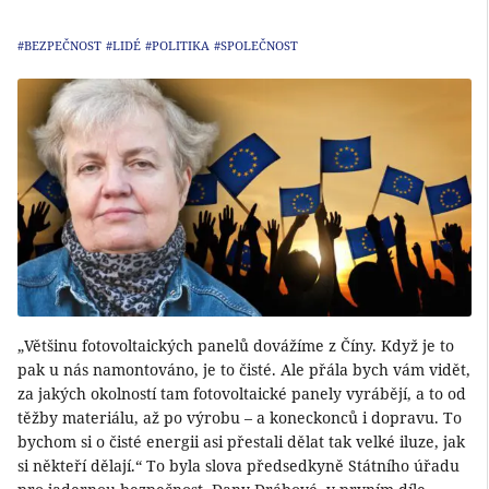
#BEZPEČNOST
#LIDÉ
#POLITIKA
#SPOLEČNOST
„Většinu fotovoltaických panelů dovážíme z Číny. Když je to
pak u nás namontováno, je to čisté. Ale přála bych vám vidět,
za jakých okolností tam fotovoltaické panely vyrábějí, a to od
těžby materiálu, až po výrobu – a koneckonců i dopravu. To
bychom si o čisté energii asi přestali dělat tak velké iluze, jak
si někteří dělají.“ To byla slova předsedkyně Státního úřadu