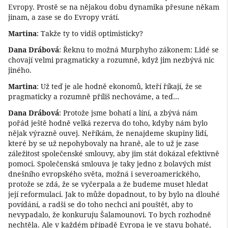
Evropy. Prostě se na nějakou dobu dynamika přesune někam
jinam, a zase se do Evropy vrátí.
Martina
: Takže ty to vidíš optimisticky?
Dana Drábová
: Řeknu to možná Murphyho zákonem: Lidé se
chovají velmi pragmaticky a rozumně, když jim nezbývá nic
jiného.
Martina
: Už teď je ale hodně ekonomů, kteří říkají, že se
pragmaticky a rozumně příliš nechováme, a teď…
Dana Drábová
: Protože jsme bohatí a líní, a zbývá nám
pořád ještě hodně velká rezerva do toho, kdyby nám bylo
nějak výrazně ouvej. Neříkám, že nenajdeme skupiny lidí,
které by se už nepohybovaly na hraně, ale to už je zase
záležitost společenské smlouvy, aby jim stát dokázal efektivně
pomoci. Společenská smlouva je taky jedno z bolavých míst
dnešního evropského světa, možná i severoamerického,
protože se zdá, že se vyčerpala a že budeme muset hledat
její reformulaci. Jak to může dopadnout, to by bylo na dlouhé
povídání, a radši se do toho nechci ani pouštět, aby to
nevypadalo, že konkuruju Šalamounovi. To bych rozhodně
nechtěla. Ale v každém případě Evropa je ve stavu bohaté,