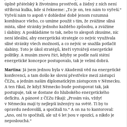
úplně přátelský k životnímu prostředí, a žádný z nich není
stříbrná kulka, kde si řekneme: „To je on, ten nám to vyřeší.“
Vyřeší nám to aspoň v dohledné době jenom rozumná
kombinace všeho, co umíme použít s tím, že zvážíme silná
místa, silné stránky jednoho každého způsobu, a zvážíme
i slabiny. A poskládáme to tak, nebo to alespoň zkusíme, nic
není ideální, aby energetická strategie co nejvíc využívala
silné stránky všech možností, a co nejvíc se snažila potlačit
slabiny. Toto je úkol stratégů, kteří vytvářejí energetické
politiky. A musím znovu říct, kdyby se podle naší státní
energetické koncepce postupovalo, tak je velmi dobrá.
Martina
: Já jsem jednou byla v Akademii věd na energetické
konferenci, a tam došlo ke slovní přestřelce mezi zástupci
ČEZu, a jedním naším diplomatickým zástupcem v Německu.
A ten říkal, že když Německo bude postupovat tak, jak
postupuje, tak se dostane do hlubokého energetického
deficitu. A pánové z ČEZu říkají: „Prosím vás, vždyť
v Německu mají ty nejlepší inženýry na světě. Ti by to
opravdu nedovolili, a spočítali to.“ A on na to kantoroval:
„Ano, oni to spočítali, ale už 6 let jsou v opozici, a nikdo je
neposlouchá.“