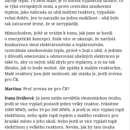
zdroje tepla. To není málo, je to docela výjimečná situace, co
se týká evropských zemí, a proto centrální zásobování
teplem, jako náhrada za uhlí malými reaktory, vypadalo
velmi dobře. Jen to narazilo na jednu maličkost – uhlí bylo
tak zatraceně levné, že se nevyplatily.
Mimochodem, ještě se vrátím k tomu, jak jsme se bavili
o energetické koncepci. Stále více se ukazuje, že narůstá
konkurence mezi elektrárenstvím a teplárenstvím,
centrálním zásobováním tepla, právě v boji o uhlí. A jedním
z důvodů omezování a odstavování uhelných elektráren je
také to, aby co nejvíc uhlí zbylo pro teplárny, a to na tak
dlouho, jak to bude možné. Ale zpátky k malým reaktorům.
Malé reaktory jsou jistě možností, ale otázka je, jestli zrovna
pro ČR.
Martina
: Proč zrovna ne pro ČR?
Dana Drábová
: Já jsem zatím neviděla ekonomickou úvahu,
jestli se více vyplatí postavit jeden velký reaktor, řekněme
1000 MWh, nebo 10 po 100 MWh. A jestli se více vyplatí topit
elektřinou, nebo spíše topit teplem z malého reaktoru pro
krajské město a jeho okolí. Nebo jestli se více vyplatí topit
elektřinou z velkého reaktoru. Nevím, jak by tato úvaha