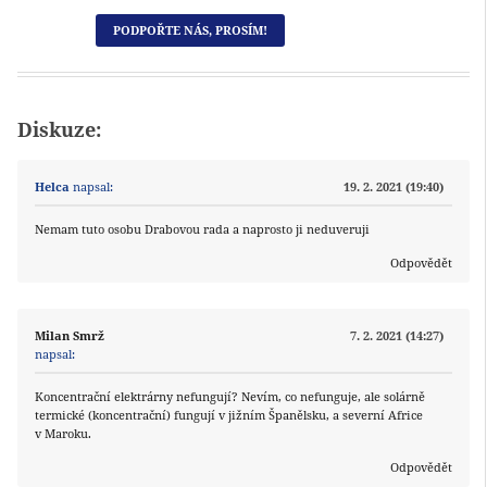
PODPOŘTE NÁS, PROSÍM!
Diskuze:
Helca
napsal:
19. 2. 2021 (19:40)
Nemam tuto osobu Drabovou rada a naprosto ji neduveruji
Odpovědět
Milan Smrž
7. 2. 2021 (14:27)
napsal:
Koncentrační elektrárny nefungují? Nevím, co nefunguje, ale solárně
termické (koncentrační) fungují v jižním Španělsku, a severní Africe
v Maroku.
Odpovědět