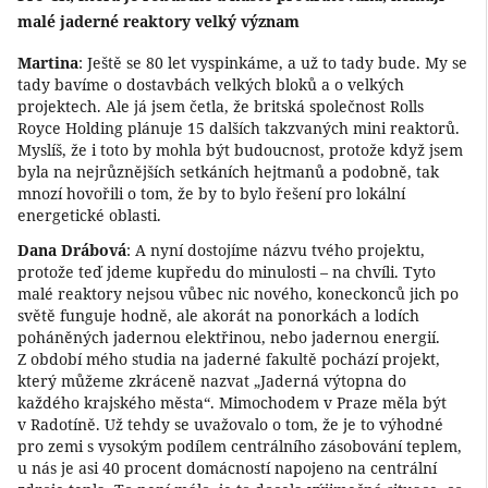
malé jaderné reaktory velký význam
Martina
: Ještě se 80 let vyspinkáme, a už to tady bude. My se
tady bavíme o dostavbách velkých bloků a o velkých
projektech. Ale já jsem četla, že britská společnost Rolls
Royce Holding plánuje 15 dalších takzvaných mini reaktorů.
Myslíš, že i toto by mohla být budoucnost, protože když jsem
byla na nejrůznějších setkáních hejtmanů a podobně, tak
mnozí hovořili o tom, že by to bylo řešení pro lokální
energetické oblasti.
Dana Drábová
: A nyní dostojíme názvu tvého projektu,
protože teď jdeme kupředu do minulosti – na chvíli. Tyto
malé reaktory nejsou vůbec nic nového, koneckonců jich po
světě funguje hodně, ale akorát na ponorkách a lodích
poháněných jadernou elektřinou, nebo jadernou energií.
Z období mého studia na jaderné fakultě pochází projekt,
který můžeme zkráceně nazvat „Jaderná výtopna do
každého krajského města“. Mimochodem v Praze měla být
v Radotíně. Už tehdy se uvažovalo o tom, že je to výhodné
pro zemi s vysokým podílem centrálního zásobování teplem,
u nás je asi 40 procent domácností napojeno na centrální