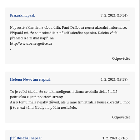
Pražák
napsal:
7. 2. 2021 (10:34)
Naprosté zklamání z obou dílů. Paní Drábová nemá aktuální informace.
Připadá mi, že se probudila z několikaletého spánku. Daleko větší
přehled lze získat např. na
http://www.oenergetice.cz
.
Odpovědět
Helena Novotná
napsal:
4. 2. 2021 (18:38)
To je velká škoda, že se tak inteligentní dáma uvolnila dělat štafáž
politikům z jisté politické strany.
Asi k tomu měla nějaký důvod, ale u mne tím ztratila kousek kreditu, moc
jí to mezi těmi šibaly na pódiu neslušelo.
Odpovědět
Jiří Doležal
napsal:
1. 2. 2021 (5:16)