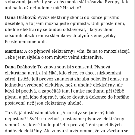
s obavami, jakože by se z nás mohla stát zásuvka Evropy, tak
ani na to už nebudeme mít? Hrozí to?
Dana Drábová
: Vývoz elektřiny skončí do konce příštího
desetiletí, a to jsem možná ještě optimista. Uhlí prostě není,
uhelné elektrárny se budou odstavovat, i kdybychom
odsunuli otázku emisí skleníkových plynů z energetiky.
Prostě nemáme uhlí.
Martina
: A co plynové elektrárny? Vím, že na to mnozí sázejí.
Tebe jsem slyšela o tom mluvit velmi zdrženlivě.
Dana Drábová
: To znovu souvisí s emisemi. Plynová
elektrárna není, ať si říká, kdo chce, co chce, nízkoemisní
zdroj. Jistěže její provoz znamená zhruba poloviční emise na
jednotku vyrobené elektřiny, než u uhelné elektrárny, ale
když jsi poctivá, a započítáš tam i emise methanu při těžbě
plynu, a při jeho dopravě, tak se dostává dokonce do horšího
postavení, než jsou elektrárny uhelné.
To víš, já dostávám otázku: „A co když se jaderný blok
nepostaví?“ Svět se nezboří, nastavíme plynové elektrárny
v množství, které bude potřeba pro zajištění spolehlivých
dodávek elektřiny. Ale znovu si uvědomme, že za všechno se