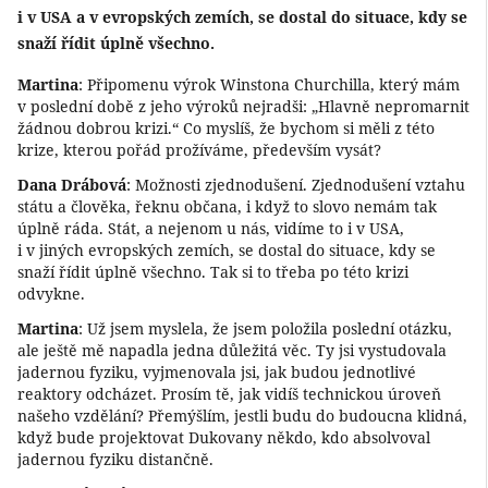
i v USA a v evropských zemích, se dostal do situace, kdy se
snaží řídit úplně všechno.
Martina
: Připomenu výrok Winstona Churchilla, který mám
v poslední době z jeho výroků nejradši: „Hlavně nepromarnit
žádnou dobrou krizi.“ Co myslíš, že bychom si měli z této
krize, kterou pořád prožíváme, především vysát?
Dana Drábová
: Možnosti zjednodušení. Zjednodušení vztahu
státu a člověka, řeknu občana, i když to slovo nemám tak
úplně ráda. Stát, a nejenom u nás, vidíme to i v USA,
i v jiných evropských zemích, se dostal do situace, kdy se
snaží řídit úplně všechno. Tak si to třeba po této krizi
odvykne.
Martina
: Už jsem myslela, že jsem položila poslední otázku,
ale ještě mě napadla jedna důležitá věc. Ty jsi vystudovala
jadernou fyziku, vyjmenovala jsi, jak budou jednotlivé
reaktory odcházet. Prosím tě, jak vidíš technickou úroveň
našeho vzdělání? Přemýšlím, jestli budu do budoucna klidná,
když bude projektovat Dukovany někdo, kdo absolvoval
jadernou fyziku distančně.