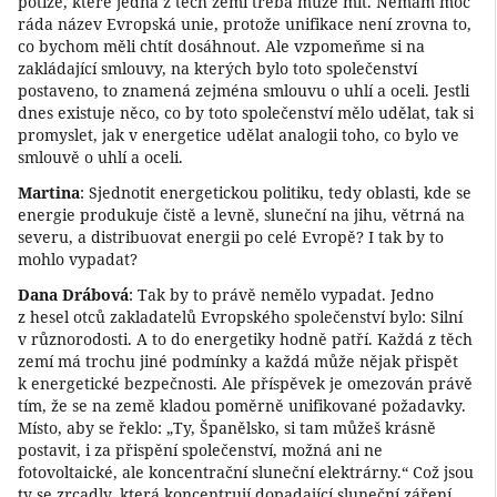
potíže, které jedna z těch zemí třeba může mít. Nemám moc
ráda název Evropská unie, protože unifikace není zrovna to,
co bychom měli chtít dosáhnout. Ale vzpomeňme si na
zakládající smlouvy, na kterých bylo toto společenství
postaveno, to znamená zejména smlouvu o uhlí a oceli. Jestli
dnes existuje něco, co by toto společenství mělo udělat, tak si
promyslet, jak v energetice udělat analogii toho, co bylo ve
smlouvě o uhlí a oceli.
Martina
: Sjednotit energetickou politiku, tedy oblasti, kde se
energie produkuje čistě a levně, sluneční na jihu, větrná na
severu, a distribuovat energii po celé Evropě? I tak by to
mohlo vypadat?
Dana Drábová
: Tak by to právě nemělo vypadat. Jedno
z hesel otců zakladatelů Evropského společenství bylo: Silní
v různorodosti. A to do energetiky hodně patří. Každá z těch
zemí má trochu jiné podmínky a každá může nějak přispět
k energetické bezpečnosti. Ale příspěvek je omezován právě
tím, že se na země kladou poměrně unifikované požadavky.
Místo, aby se řeklo: „Ty, Španělsko, si tam můžeš krásně
postavit, i za přispění společenství, možná ani ne
fotovoltaické, ale koncentrační sluneční elektrárny.“ Což jsou
ty se zrcadly, která koncentrují dopadající sluneční záření,