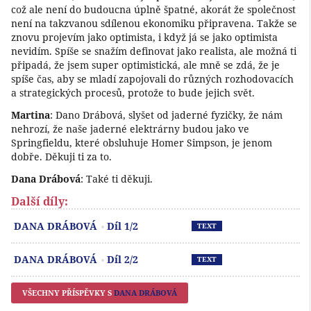
což ale není do budoucna úplně špatné, akorát že společnost
není na takzvanou sdílenou ekonomiku připravena. Takže se
znovu projevím jako optimista, i když já se jako optimista
nevidím. Spíše se snažím definovat jako realista, ale možná ti
připadá, že jsem super optimistická, ale mně se zdá, že je
spíše čas, aby se mladí zapojovali do různých rozhodovacích
a strategických procesů, protože to bude jejich svět.
Martina
: Dano Drábová, slyšet od jaderné fyzičky, že nám
nehrozí, že naše jaderné elektrárny budou jako ve
Springfieldu, které obsluhuje Homer Simpson, je jenom
dobře. Děkuji ti za to.
Dana Drábová
: Také ti děkuji.
Další díly:
Př
DANA DRÁBOVÁ
Díl 1/2
TEXT
Př
DANA DRÁBOVÁ
Díl 2/2
TEXT
VŠECHNY PŘÍSPĚVKY S
DANA DRÁBOVÁ