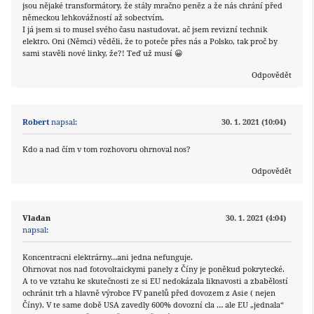
jsou nějaké transformátory, že stály mračno peněz a že nás chrání před
německou lehkovážností až sobectvím.
I já jsem si to musel svého času nastudovat, ač jsem revizní technik
elektro. Oni (Němci) věděli, že to poteče přes nás a Polsko, tak proč by
sami stavěli nové linky, že?! Teď už musí 😀
Odpovědět
Robert
napsal:
30. 1. 2021 (10:04)
Kdo a nad čím v tom rozhovoru ohrnoval nos?
Odpovědět
Vladan
30. 1. 2021 (4:04)
napsal:
Koncentracni elektrárny…ani jedna nefunguje.
Ohrnovat nos nad fotovoltaickymi panely z Číny je poněkud pokrytecké.
A to ve vztahu ke skutečnosti ze si EU nedokázala liknavosti a zbabělostí
ochránit trh a hlavně výrobce FV panelů před dovozem z Asie ( nejen
Číny). V te same době USA zavedly 600% dovozní cla … ale EU „jednala“