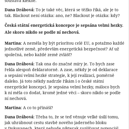
soustava klekne.
Dana Drábová
: To je také věc, která se těžko říká, ale je to
tak. Blackout není otázka: ano, ne? Blackout je otázka: kdy?
Česká státní energetická koncepce je sepsána velmi hezky.
Ale skoro nikdo se podle ní nechová.
Martina
: A neměla by být prioritou celé EU, a potažmo každé
jednotlivé země, především energetická bezpečnost? Ať už
společná, nebo každé země zvlášť?
Dana Drábová
: Tak ona do značné míry je. To bych zase
řekla alespoň deklaratorně. A zase, někdy je od deklarace
a sepsání velmi hezké strategie, k její realizaci, poměrně
daleko. Já toto někdy nadrzle říkám i o české státní
energetické koncepci. Je sepsána velmi hezky, máloco bych
k ní měla co dodat, kromě jedné věci – skoro nikdo se podle
ní nechová.
Martina
: A co to přináší?
Dana Drábová
: Třeba to, že se teď věnuje velké úsilí tomu,
jak uhrábnout cestu stavbě nového jaderného bloku
v Dukovanech, který nebude nikterak rozšiřovat potenciál