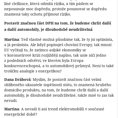
líné civilizace, která odmítá rizika, a tím pádem se
neposunuje moc dopředu, protože posunovat se dopředu
znamená taky ochotu přijmout riziko.
Postavit značnou část DPH na tom, že budeme chrlit další
a další automobily, je dlouhodobě neudržitelná
Martina
: Teď vlastně možná působíme tak, že ty jsi optimista,
a já pesimista. Ale když popisuješ chování Evropy, tak mnozí
EU vyčítají to, že zatímco asijské ekonomiky se
v koronavirové krizi rozjíždějí naplno, tak unie ničí jedno
z posledních odvětví, ve kterém byla Evropa
konkurenceschopná, a to automobilový průmysl. Není to také
trošičku analogie s energetikou?
Dana Drábová
: Myslím, že postavit značnou část velmi
oblíbeného ukazatele úspěšnosti státu, to znamená hrubého
domácího produktu, na tom, že budeme chrlit další a další
automobily, je dlouhodobě neudržitelné, takže mně to zas tak
nevadí.
Martina
: A nevadí ti ani trend elektromobilů v současné
energetické době?