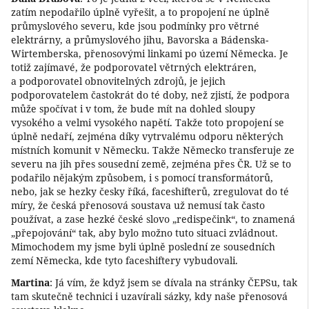
zatím nepodařilo úplně vyřešit, a to propojení ne úplně
průmyslového severu, kde jsou podmínky pro větrné
elektrárny, a průmyslového jihu, Bavorska a Bádenska-
Wirtemberska, přenosovými linkami po území Německa. Je
totiž zajímavé, že podporovatel větrných elektráren,
a podporovatel obnovitelných zdrojů, je jejich
podporovatelem častokrát do té doby, než zjistí, že podpora
může spočívat i v tom, že bude mít na dohled sloupy
vysokého a velmi vysokého napětí. Takže toto propojení se
úplně nedaří, zejména díky vytrvalému odporu některých
místních komunit v Německu. Takže Německo transferuje ze
severu na jih přes sousední země, zejména přes ČR. Už se to
podařilo nějakým způsobem, i s pomocí transformátorů,
nebo, jak se hezky česky říká, faceshifterů, zregulovat do té
míry, že česká přenosová soustava už nemusí tak často
používat, a zase hezké české slovo „redispečink“, to znamená
„přepojování“ tak, aby bylo možno tuto situaci zvládnout.
Mimochodem my jsme byli úplně poslední ze sousedních
zemí Německa, kde tyto faceshiftery vybudovali.
Martina
: Já vím, že když jsem se dívala na stránky ČEPSu, tak
tam skutečně technici i uzavírali sázky, kdy naše přenosová