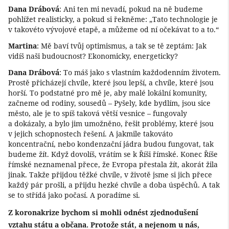
Dana Drábová
: Ani ten mi nevadí, pokud na ně budeme
pohlížet realisticky, a pokud si řekněme: „Tato technologie je
v takovéto vývojové etapě, a můžeme od ní očekávat to a to.“
Martina
: Mě baví tvůj optimismus, a tak se tě zeptám: Jak
vidíš naši budoucnost? Ekonomicky, energeticky?
Dana Drábová
: To máš jako s vlastním každodenním životem.
Prostě přicházejí chvíle, které jsou lepší, a chvíle, které jsou
horší. To podstatné pro mě je, aby malé lokální komunity,
začneme od rodiny, sousedů – Pyšely, kde bydlím, jsou sice
město, ale je to spíš taková větší vesnice – fungovaly
a dokázaly, a bylo jim umožněno, řešit problémy, které jsou
v jejich schopnostech řešení. A jakmile takováto
koncentrační, nebo kondenzační jádra budou fungovat, tak
budeme žít. Když dovolíš, vrátím se k Říši římské. Konec Říše
římské neznamenal přece, že Evropa přestala žít, akorát žila
jinak. Takže přijdou těžké chvíle, v životě jsme si jich přece
každý pár prošli, a přijdu hezké chvíle a doba úspěchů. A tak
se to střídá jako počasí. A poradíme si.
Z koronakrize bychom si mohli odnést zjednodušení
vztahu státu a občana. Protože stát, a nejenom u nás,