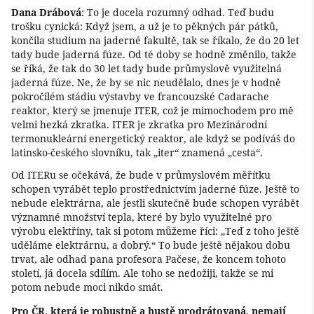
Dana Drábová
: To je docela rozumný odhad. Teď budu
trošku cynická: Když jsem, a už je to pěkných pár pátků,
končila studium na jaderné fakultě, tak se říkalo, že do 20 let
tady bude jaderná fúze. Od té doby se hodně změnilo, takže
se říká, že tak do 30 let tady bude průmyslově využitelná
jaderná fúze. Ne, že by se nic neudělalo, dnes je v hodně
pokročilém stádiu výstavby ve francouzské Cadarache
reaktor, který se jmenuje ITER, což je mimochodem pro mě
velmi hezká zkratka. ITER je zkratka pro Mezinárodní
termonukleární energetický reaktor, ale když se podíváš do
latinsko-českého slovníku, tak „iter“ znamená „cesta“.
Od ITERu se očekává, že bude v průmyslovém měřítku
schopen vyrábět teplo prostřednictvím jaderné fúze. Ještě to
nebude elektrárna, ale jestli skutečně bude schopen vyrábět
významné množství tepla, které by bylo využitelné pro
výrobu elektřiny, tak si potom můžeme říci: „Teď z toho ještě
uděláme elektrárnu, a dobrý.“ To bude ještě nějakou dobu
trvat, ale odhad pana profesora Pačese, že koncem tohoto
století, já docela sdílím. Ale toho se nedožiji, takže se mi
potom nebude moci nikdo smát.
Pro ČR, která je robustně a hustě prodrátovaná, nemají