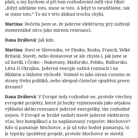
platí, a my bychom si při tom rozhodování měli více říkat:
„Když uděláme toto, stane se toto. A když to neuděláme, tak
se stane toto.“ To mi v této diskusi trochu chybí.
Martina
: Dočetla jsem se, že jaderné elektrárny prý zažívají
momentálně něco jako mírnou renesanci.
Dana Drábová
: Jak kde.
Martina
: Staví se Slovensku, ve Finsku, Rusku, Francii, Velké
Británii. Stavět, nebo dostavovat se ale chystá i, jak jsme se
už bavili, i Česko – Dukovany, Maďarsko, Polsko, Bulharsko,
Litva či Ukrajina. Jaderná energie zažívá rozmach i na
Blízkém a Dálném východě. Vnímáš to jako závan rozumu ze
strany třeba politiků, nebo alespoň částečné opuštění green
dreams?
Dana Drábová
: V Evropě tedy rozhodně ne, protože všechny
evropské projekty, které jsi hezky vyjmenovala jako nějakou
výkladní skříní renesance jaderné energetiky, tím rozhodně
nejsou. V Evropě se hrubě nedaří stavět jaderné elektrárny
včas, bez komplikací a za naplánovaný rozpočet. Mochovce?
Kdo si pamatuje Mochovce, a já už toho hodně pamatuju, to
je typicky zpožděný projekt, protože Mochovce se stavějí