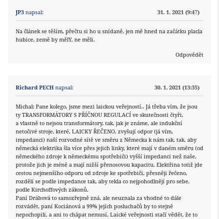
JP3
napsal:
31. 1. 2021 (9:47)
Na článek se těším, přečtu si ho u snídaně, jen mě hned na začátku placla
hubice, země by mělY, ne měli.
Odpovědět
Richard PECH
napsal:
30. 1. 2021 (13:35)
Michal: Pane kolego, jsme mezi laickou veřejností.. Já třeba vím, že jsou
ty TRANSFORMÁTORY S PŘÍČNOU REGULACÍ ve skutečnosti čtyři,
a vlastně to nejsou transformátory, tak, jak je známe, ale indukční
netočivé stroje, které, LAICKY ŘEČENO, zvyšují odpor (já vím,
impedanci) naší rozvodné sítě ve směru z Německa k nám tak, tak, aby
německá elektrika šla více přes jejich linky, které mají v daném směru (od
německého zdroje k německému spotřebiči) vyšší impedanci než naše,
protože jich je méně a mají nižší přenosovou kapacitu. Elektřina totiž jde
cestou nejmenšího odporu od zdroje ke spotřebiči, přesněji řečeno,
rozdělí se podle impedance tak, aby tekla co nejpohodlnějí pro sebe,
podle Kirchoffových zákonů.
Paní Drábová to samozřejmě zná, ale neuznala za vhodné to dále
rozvádět, paní Kociánová a 99% jejích posluchačů by to stejně
nepochopili, a ani to chápat nemusí. Laické veřejnosti stačí vědět, že to