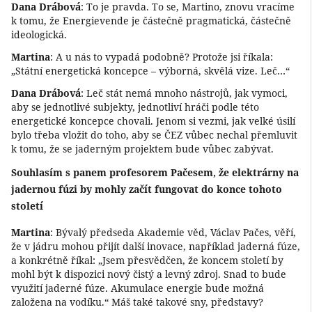
Dana Drábová
: To je pravda. To se, Martino, znovu vracíme
k tomu, že Energievende je částečně pragmatická, částečně
ideologická.
Martina
: A u nás to vypadá podobně? Protože jsi říkala:
„Státní energetická koncepce – výborná, skvělá vize. Leč…“
Dana Drábová
: Leč stát nemá mnoho nástrojů, jak vymoci,
aby se jednotlivé subjekty, jednotliví hráči podle této
energetické koncepce chovali. Jenom si vezmi, jak velké úsilí
bylo třeba vložit do toho, aby se ČEZ vůbec nechal přemluvit
k tomu, že se jaderným projektem bude vůbec zabývat.
Souhlasím s panem profesorem Pačesem, že elektrárny na
jadernou fúzi by mohly začít fungovat do konce tohoto
století
Martina
: Bývalý předseda Akademie věd, Václav Pačes, věří,
že v jádru mohou přijít další inovace, například jaderná fúze,
a konkrétně říkal: „Jsem přesvědčen, že koncem století by
mohl být k dispozici nový čistý a levný zdroj. Snad to bude
využití jaderné fúze. Akumulace energie bude možná
založena na vodíku.“ Máš také takové sny, představy?