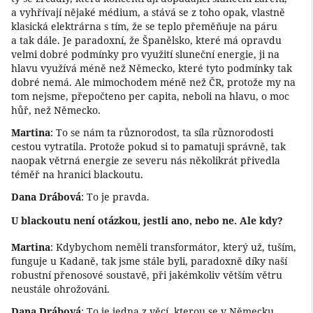
a vyhřívají nějaké médium, a stává se z toho opak, vlastně
klasická elektrárna s tím, že se teplo přeměňuje na páru
a tak dále. Je paradoxní, že Španělsko, které má opravdu
velmi dobré podmínky pro využití sluneční energie, ji na
hlavu využívá méně než Německo, které tyto podmínky tak
dobré nemá. Ale mimochodem méně než ČR, protože my na
tom nejsme, přepočteno per capita, neboli na hlavu, o moc
hůř, než Německo.
Martina
: To se nám ta různorodost, ta síla různorodosti
cestou vytratila. Protože pokud si to pamatuji správně, tak
naopak větrná energie ze severu nás několikrát přivedla
téměř na hranici blackoutu.
Dana Drábová
: To je pravda.
U blackoutu není otázkou, jestli ano, nebo ne. Ale kdy?
Martina
: Kdybychom neměli transformátor, který už, tuším,
funguje u Kadaně, tak jsme stále byli, paradoxně díky naší
robustní přenosové soustavě, při jakémkoliv větším větru
neustále ohrožováni.
Dana Drábová
: To je jedna z věcí, kterou se v Německu