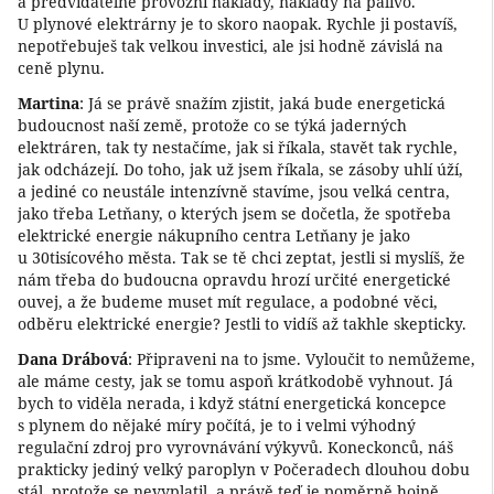
a předvídatelné provozní náklady, náklady na palivo.
U plynové elektrárny je to skoro naopak. Rychle ji postavíš,
nepotřebuješ tak velkou investici, ale jsi hodně závislá na
ceně plynu.
Martina
: Já se právě snažím zjistit, jaká bude energetická
budoucnost naší země, protože co se týká jaderných
elektráren, tak ty nestačíme, jak si říkala, stavět tak rychle,
jak odcházejí. Do toho, jak už jsem říkala, se zásoby uhlí úží,
a jediné co neustále intenzívně stavíme, jsou velká centra,
jako třeba Letňany, o kterých jsem se dočetla, že spotřeba
elektrické energie nákupního centra Letňany je jako
u 30tisícového města. Tak se tě chci zeptat, jestli si myslíš, že
nám třeba do budoucna opravdu hrozí určité energetické
ouvej, a že budeme muset mít regulace, a podobné věci,
odběru elektrické energie? Jestli to vidíš až takhle skepticky.
Dana Drábová
: Připraveni na to jsme. Vyloučit to nemůžeme,
ale máme cesty, jak se tomu aspoň krátkodobě vyhnout. Já
bych to viděla nerada, i když státní energetická koncepce
s plynem do nějaké míry počítá, je to i velmi výhodný
regulační zdroj pro vyrovnávání výkyvů. Koneckonců, náš
prakticky jediný velký paroplyn v Počeradech dlouhou dobu
stál, protože se nevyplatil, a právě teď je poměrně hojně