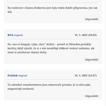
Na rozhovor s Danou Drábovou jste byla velmi dobře připravena. Jen tak
dál.
Odpovědět
RNA
napsal:
31. 1. 2021 (19:35)
No, ono to funguje i jako „face“ shifter – prostě se Němcům protáhly
ksichty, když zjistili, že si z nás neudělají dálkové vedení zadarmo, ale
musí si natáhnout vlastní dráty.
Odpovědět
Polášek
napsal:
31. 1. 2021 (11:47)
Ty záhadné transformátoru jsou omezovače proudu. Je to něco jako
magnetický zesilovač.
Odpovědět