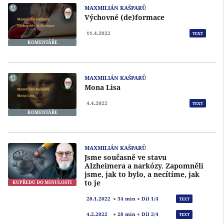
MAXMILIÁN KAŠPARŮ
Výchovné (de)formace
11.4.2022
TEXT
KOMENTÁŘE
MAXMILIÁN KAŠPARŮ
Mona Lisa
4.4.2022
TEXT
KOMENTÁŘE
MAXMILIÁN KAŠPARŮ
Jsme současně ve stavu
Alzheimera a narkózy. Zapomněli
jsme, jak to bylo, a necítíme, jak
to je
KUPŘEDU DO MINULOSTI
Přeh
28.1.2022
34 min
Díl 1/4
TEXT
Přeh
4.2.2022
28 min
Díl 2/4
TEXT