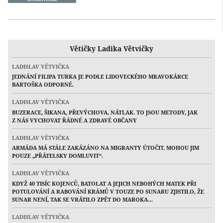
Větičky Ladika Větvičky
LADISLAV VĚTVIČKA
JEDNÁNÍ FILIPA TURKA JE PODLE LIDOVECKÉHO MRAVOKÁRCE
BARTOŠKA ODPORNÉ.
LADISLAV VĚTVIČKA
BUZERACE, ŠIKANA, PŘEVÝCHOVA, NÁTLAK. TO JSOU METODY, JAK
Z NÁS VYCHOVAT ŘÁDNÉ A ZDRAVÉ OBČANY
LADISLAV VĚTVIČKA
ARMÁDA MÁ STÁLE ZAKÁZÁNO NA MIGRANTY ÚTOČIT. MOHOU JIM
POUZE „PŘÁTELSKY DOMLUVIT“.
LADISLAV VĚTVIČKA
KDYŽ 40 TISÍC KOJENCŮ, BATOLAT A JEJICH NEBOHÝCH MATEK PŘI
POTULOVÁNÍ A RABOVÁNÍ KRÁMŮ V TOUZE PO SUNARU ZJISTILO, ŽE
SUNAR NENÍ, TAK SE VRÁTILO ZPĚT DO MAROKA…
LADISLAV VĚTVIČKA