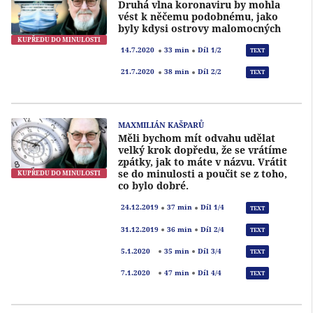
Druhá vlna koronaviru by mohla
vést k něčemu podobnému, jako
byly kdysi ostrovy malomocných
KUPŘEDU DO MINULOSTI
Přeh
14.7.2020
33 min
Díl 1/2
TEXT
Přeh
21.7.2020
38 min
Díl 2/2
TEXT
MAXMILIÁN KAŠPARŮ
Měli bychom mít odvahu udělat
velký krok dopředu, že se vrátíme
zpátky, jak to máte v názvu. Vrátit
se do minulosti a poučit se z toho,
KUPŘEDU DO MINULOSTI
co bylo dobré.
Přeh
24.12.2019
37 min
Díl 1/4
TEXT
Přeh
31.12.2019
36 min
Díl 2/4
TEXT
Přeh
5.1.2020
35 min
Díl 3/4
TEXT
Přeh
7.1.2020
47 min
Díl 4/4
TEXT