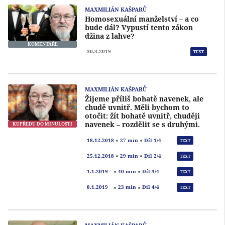
MAXMILIÁN KAŠPARŮ
Homosexuální manželství – a co
bude dál? Vypustí tento zákon
džina z lahve?
KOMENTÁŘE
30.3.2019
TEXT
MAXMILIÁN KAŠPARŮ
Žijeme příliš bohatě navenek, ale
chudě uvnitř. Měli bychom to
otočit: žít bohatě uvnitř, chuději
navenek – rozdělit se s druhými.
KUPŘEDU DO MINULOSTI
Přeh
18.12.2018
27 min
Díl 1/4
TEXT
Přeh
25.12.2018
29 min
Díl 2/4
TEXT
Přeh
1.1.2019
40 min
Díl 3/4
TEXT
Přeh
8.1.2019
23 min
Díl 4/4
TEXT