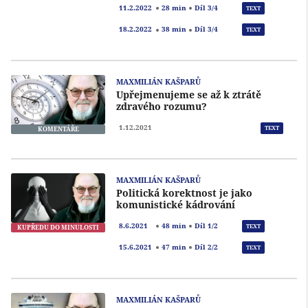
Přeh
11.2.2022
28 min
Díl 3/4
TEXT
Přeh
18.2.2022
38 min
Díl 3/4
TEXT
MAXMILIÁN KAŠPARŮ
Upřejmenujeme se až k ztrátě
zdravého rozumu?
1.12.2021
TEXT
KOMENTÁŘE
MAXMILIÁN KAŠPARŮ
Politická korektnost je jako
komunistické kádrování
Přeh
8.6.2021
48 min
Díl 1/2
TEXT
KUPŘEDU DO MINULOSTI
Přeh
15.6.2021
47 min
Díl 2/2
TEXT
MAXMILIÁN KAŠPARŮ