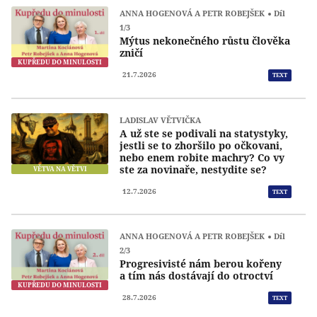
ANNA HOGENOVÁ A PETR ROBEJŠEK
Díl
1/3
Mýtus nekonečného růstu člověka
zničí
KUPŘEDU DO MINULOSTI
21.7.2026
TEXT
LADISLAV VĚTVIČKA
A už ste se podivali na statystyky,
jestli se to zhoršilo po očkovani,
nebo enem robite machry? Co vy
ste za novinaře, nestydite se?
VĚTVA NA VĚTVI
12.7.2026
TEXT
ANNA HOGENOVÁ A PETR ROBEJŠEK
Díl
2/3
Progresivisté nám berou kořeny
a tím nás dostávají do otroctví
KUPŘEDU DO MINULOSTI
28.7.2026
TEXT