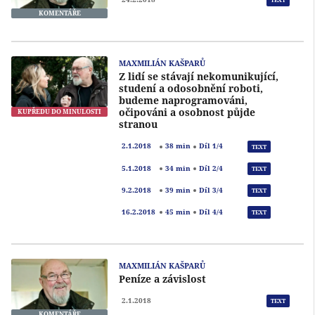
KOMENTÁŘE
MAXMILIÁN KAŠPARŮ
Z lidí se stávají nekomunikující,
studení a odosobnění roboti,
budeme naprogramováni,
očipováni a osobnost půjde
KUPŘEDU DO MINULOSTI
stranou
Přeh
2.1.2018
38 min
Díl 1/4
TEXT
Přeh
5.1.2018
34 min
Díl 2/4
TEXT
Přeh
9.2.2018
39 min
Díl 3/4
TEXT
Přeh
16.2.2018
45 min
Díl 4/4
TEXT
MAXMILIÁN KAŠPARŮ
Peníze a závislost
2.1.2018
TEXT
KOMENTÁŘE