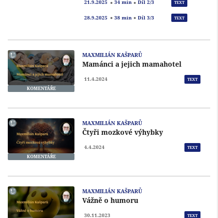
Přeh
21.9.2025
34 min
Díl 2/3
TEXT
Přeh
28.9.2025
38 min
Díl 3/3
TEXT
MAXMILIÁN KAŠPARŮ
Mamánci a jejich mamahotel
11.4.2024
TEXT
KOMENTÁŘE
MAXMILIÁN KAŠPARŮ
Čtyři mozkové výhybky
4.4.2024
TEXT
KOMENTÁŘE
MAXMILIÁN KAŠPARŮ
Vážně o humoru
30.11.2023
TEXT