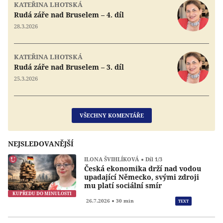
KATEŘINA LHOTSKÁ
Rudá záře nad Bruselem – 4. díl
28.3.2026
KATEŘINA LHOTSKÁ
Rudá záře nad Bruselem – 3. díl
25.3.2026
VŠECHNY KOMENTÁŘE
NEJSLEDOVANĚJŠÍ
ILONA ŠVIHLÍKOVÁ
Díl 1/3
Česká ekonomika drží nad vodou
upadající Německo, svými zdroji
mu platí sociální smír
KUPŘEDU DO MINULOSTI
Přeh
26.7.2026
30 min
TEXT