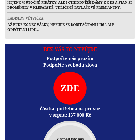
NEJENOM ÚTOČNÉ PIRÁTKY, ALE I CTIHODNĚJŠÍ DÁMY Z ODS A STAN SE
PROMĚNILY V KLEPAŘSKÉ, UKŘIČENÉ PAVLAČOVÉ PREMIANTKY.
LADISLAV VĚTVIČKA
AŽ BUDE KONEC VÁLKY, NEBUDE SE ROBIT SČITANI LIDU, ALE
ODEČITANI LIDU…
BEZ VÁS TO NEPŮJDE
Podpořte nás prosím
Podpořte svobodu slova
ZDE
Částka, potřebná na provoz
v srpnu:
137 000
Kč
V srpnu jste nás