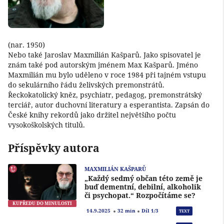
(nar. 1950)
Nebo také Jaroslav Maxmilián Kašparů. Jako spisovatel je
znám také pod autorským jménem Max Kašparů. Jméno
Maxmilián mu bylo uděleno v roce 1984 při tajném vstupu
do sekulárního řádu želivských premonstrátů.
Řeckokatolický kněz, psychiatr, pedagog, premonstrátský
terciář, autor duchovní literatury a esperantista. Zapsán do
České knihy rekordů jako držitel největšího počtu
vysokoškolských titulů.
Příspěvky autora
MAXMILIÁN KAŠPARŮ
„Každý sedmý občan této země je
buď dementní, debilní, alkoholik
či psychopat.“ Rozpočítáme se?
KUPŘEDU DO MINULOSTI
Přeh
14.9.2025
32 min
Díl 1/3
TEXT