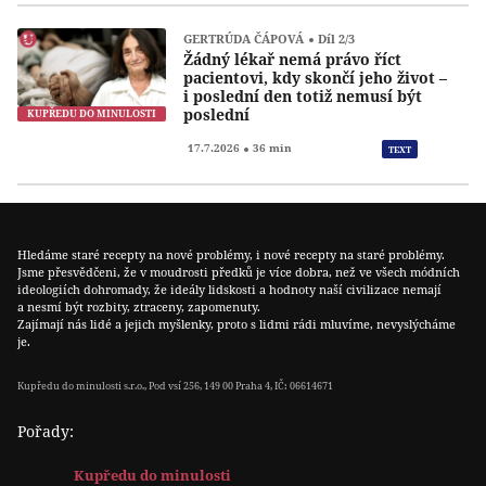
GERTRÚDA ČÁPOVÁ
Díl 2/3
Žádný lékař nemá právo říct
pacientovi, kdy skončí jeho život –
i poslední den totiž nemusí být
poslední
KUPŘEDU DO MINULOSTI
Přeh
17.7.2026
36 min
TEXT
Hledáme staré recepty na nové problémy, i nové recepty na staré problémy.
Jsme přesvědčeni, že v moudrosti předků je více dobra, než ve všech módních
ideologiích dohromady, že ideály lidskosti a hodnoty naší civilizace nemají
a nesmí být rozbity, ztraceny, zapomenuty.
Zajímají nás lidé a jejich myšlenky, proto s lidmi rádi mluvíme, nevyslýcháme
je.
Kupředu do minulosti s.r.o., Pod vsí 256, 149 00 Praha 4, IČ: 06614671
Pořady:
Kupředu do minulosti