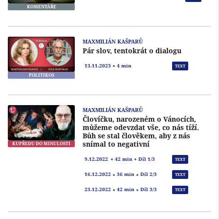
KOMENTÁŘE
MAXMILIÁN KAŠPARŮ
Pár slov, tentokrát o dialogu
Přeh
13.11.2023
4 min
TEXT
POLITIKOS
MAXMILIÁN KAŠPARŮ
Človíčku, narozeném o Vánocích,
můžeme odevzdat vše, co nás tíží.
Bůh se stal člověkem, aby z nás
snímal to negativní
KUPŘEDU DO MINULOSTI
Přeh
9.12.2022
42 min
Díl 1/3
TEXT
Přeh
16.12.2022
36 min
Díl 2/3
TEXT
Přeh
23.12.2022
42 min
Díl 3/3
TEXT