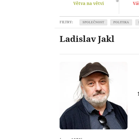
Větva na větvi
Vá
FILTRY:
SPOLEČNOST
POLITIKA
Ladislav Jakl