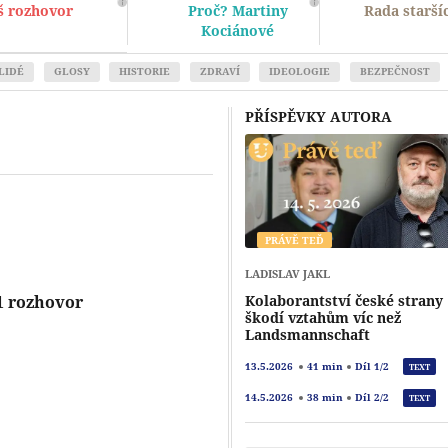
š rozhovor
Proč? Martiny
Rada starší
Kociánové
LIDÉ
GLOSY
HISTORIE
ZDRAVÍ
IDEOLOGIE
BEZPEČNOST
PŘÍSPĚVKY AUTORA
PRÁVĚ TEĎ
LADISLAV JAKL
1 rozhovor
Kolaborantství české strany
škodí vztahům víc než
Landsmannschaft
13.5.2026
41 min
Díl 1/2
TEXT
14.5.2026
38 min
Díl 2/2
TEXT