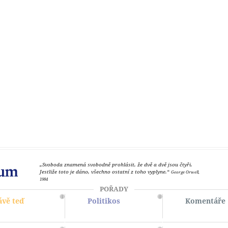
„Svoboda znamená svobodně prohlásit, že dvě a dvě jsou čtyři.
Jestliže toto je dáno, všechno ostatní z toho vyplyne.“
George Orwell,
1984
POŘADY
ávě teď
Politikos
Komentáře