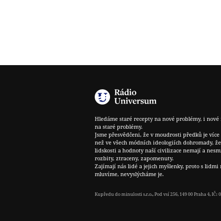
Hledáme staré recepty na nové problémy, i nové 
na staré problémy.
Jsme přesvědčeni, že v moudrosti předků je více
než ve všech módních ideologiích dohromady, že
lidskosti a hodnoty naší civilizace nemají a nesm
rozbity, ztraceny, zapomenuty.
Zajímají nás lidé a jejich myšlenky, proto s lidmi 
mluvíme, nevyslýcháme je.
Kupředu do minulosti s.r.o., Pod vsí 256, 149 00 Praha 4, IČ: