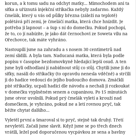
korun, a k tomu sadu na odchyt matky… Mimochodem ani ta
síťka a uříznutá injekční stříkačka nebyly zadarmo. Každý
čmelák, který u vás od půlky března (záleží na teplotě)
polétává při zemi, je čmeláčí matka, která chce hnízdit. Je
potřeba ji lapnout – a šup s ní do domečku. Pokud pochopí,
že to, co jí nabízíte, je jako dát černochovi ze Soweta vilu na
Ořechovce, tak máte vyhráno.
Nastoupili jsme na zahradu a s nosem 30 centimetrů nad
zemí slídili. A byla tam. Naducaná matka, která byla podle
popisu v časopise bezdomovkyně hledající lepší osud. A ten
jsme byli odhodlaní jí nabídnout stůj co stůj. Chytili jsme ji do
síťky, nasáli do stříkačky (to opravdu nenesla vděčně) a strčili
ji do hadice vedoucí do jejího budoucího domova. Zmáčkli
píst stříkačky, ucpali hadici dle návodu a nechali ji rozkoukat
v domečku vyplněném senem a cupaninou. Po 15 minutách
jsme otvor uvolnili. Pokud prý čmelák vyletí a krouží nad
domečkem, je vyhráno, pokud ne a letí rovnou pryč, tak
běžte chytat dalšího…
Vyletěl první a šmaroval si to pryč, stejně tak druhý. Třetí
nevyletěl. Začali jsme slavit. Když jsme se po třech dnech
vrátili, ležel pod doporučenou vycpávkou ze sena a bavlny