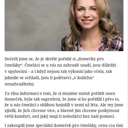
Dočetli jsme se, že je skvělé pořídit si „domečky pro
čmeláky“. Čmeláci se u vás na zahradě usadí, jsou důležití
v opylování – a i když nejsou tak výkonní jako včela, tak
jakmile se ochladí, jsou ti polétavci „v kožichu“
nenahraditelní.
Ta vlna informací o tom, že si musíme nutně pořídit onen
domeček, byla tak sugestivní, že jsme si ho pořídili i přes to,
že u nás čmeláci s oblibou hnízdili v zemi už léta. Ale my jsme
zjistili, že jich chceme více, a hlavně jim chceme poskytnout
větší komfort, než jaký mají ti nebožáčci bez naší pomoci.
I zakoupili jsme speciální domeček pro čmeláky, cena cca tisíc