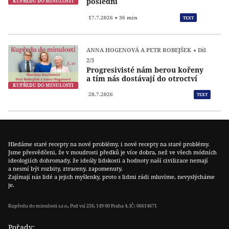
poslední
KUPŘEDU DO MINULOSTI
Přeh
17.7.2026
36 min
TEXT
ANNA HOGENOVÁ A PETR ROBEJŠEK
Díl
2/3
Progresivisté nám berou kořeny
a tím nás dostávají do otroctví
KUPŘEDU DO MINULOSTI
28.7.2026
TEXT
Hledáme staré recepty na nové problémy, i nové recepty na staré problémy.
Jsme přesvědčeni, že v moudrosti předků je více dobra, než ve všech módních
ideologiích dohromady, že ideály lidskosti a hodnoty naší civilizace nemají
a nesmí být rozbity, ztraceny, zapomenuty.
Zajímají nás lidé a jejich myšlenky, proto s lidmi rádi mluvíme, nevyslýcháme
je.
Kupředu do minulosti s.r.o., Pod vsí 256, 149 00 Praha 4, IČ: 06614671
Pořady: