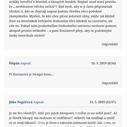
urážky hovořící o kravách a hloupých husách. Neplatí snad stará pravda,
že „ nevědomost hříchu nečiní“? Rád bych, aby si ji často připomínali
všichni ti, kdo se chystají napsat jinému člověku něco podobně
zlomyslného. Myslím, že kdo chce plivat jedovaté sliny, může tak klidně
činit na kterémkoli veřejném diskusním fóru kdekoli na internetu, ale
zde ne. Pokud nám posluchačům Svobodného univerza nechcete pomoct,
alespoň prosím neškoďte – a paní Kociánové přeji, aby se podobnými
útoky nenechala otrávit!
Odpovědět
Štěpán
napsal:
16. 5. 2019 (0:34)
Pí Kocianová je hloupá husa…
Odpovědět
Jitka Pagáčová
napsal:
15. 5. 2019 (12:37)
Je mi líto všech☹?, lidí( pro jejich hloupost), i zvířat co na světě jsou?. Ač
je člověk hloupý, má možnost se vzdělávat?, někteří tak nedělají a smíří
se se svojí blbostí?. O to, je život s takovým jedincem horší! Ale, i ten, co