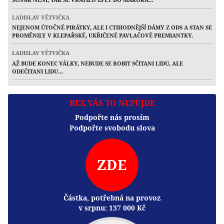
LADISLAV VĚTVIČKA
NEJENOM ÚTOČNÉ PIRÁTKY, ALE I CTIHODNĚJŠÍ DÁMY Z ODS A STAN SE
PROMĚNILY V KLEPAŘSKÉ, UKŘIČENÉ PAVLAČOVÉ PREMIANTKY.
LADISLAV VĚTVIČKA
AŽ BUDE KONEC VÁLKY, NEBUDE SE ROBIT SČITANI LIDU, ALE
ODEČITANI LIDU…
BEZ VÁS TO NEPŮJDE
Podpořte nás prosím
Podpořte svobodu slova
ZDE
Částka, potřebná na provoz
v srpnu:
137 000
Kč