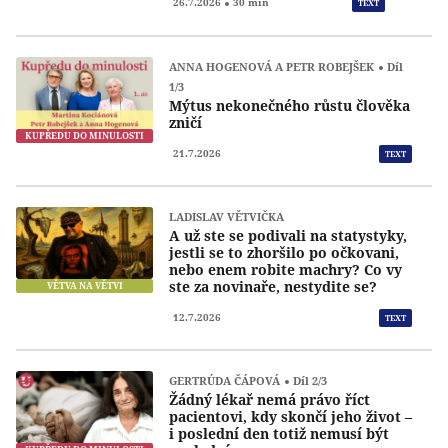
Přeh
26.7.2026
30 min
TEXT
ANNA HOGENOVÁ A PETR ROBEJŠEK
Díl
1/3
Mýtus nekonečného růstu člověka
zničí
KUPŘEDU DO MINULOSTI
21.7.2026
TEXT
LADISLAV VĚTVIČKA
A už ste se podivali na statystyky,
jestli se to zhoršilo po očkovani,
nebo enem robite machry? Co vy
ste za novinaře, nestydite se?
VĚTVA NA VĚTVI
12.7.2026
TEXT
GERTRÚDA ČÁPOVÁ
Díl 2/3
Žádný lékař nemá právo říct
pacientovi, kdy skončí jeho život –
i poslední den totiž nemusí být