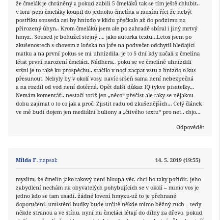
že čmelák je chráněný a pokud zabili 5 čmeláků tak se tím ještě chlubit..
v loni jsem čmeláky koupil do jednoho čmelína a musím říct že nebýt
postřiku souseda asi by hnízdo v klidu přečkalo až do podzimu na
přirozený úhyn.. Krom čmeláků jsem ale po zahradě sbíral i jiný mrtvý
hmyz.. Soused je bohužel stejný …. jako autorka textu…Letos jsem po
zkušenostech s chovem z loňska na jaře na podvečer odchytil hledající
matku a na první pokus se mi uhnízdila. je to 5 dní kdy začali z čmelína
létat první narození čmeláci. Nádhera.. poku se ve čmelíně uhnízdili
sršni je to také ku prospěchu.. stačilo v noci zacpat vstu a hnízdo o kus
přesunout. Nebyly by v okolí vosy. navíc sršeň sama není nebezpečná
a na rozdíl od vod není dotěrná. Opět další důkaz IQ tykve pisatelky…
Nemám komentář.. nestačí totiž jen „něco“ přečíst ale taky se nějakou
dobu zajímat o to co jak a proč. Zjistit radu od zkušenějších… Celý článek
ve mě budí dojem jen mediální buliony a „čtivého textu“ pro net.. chjo…
Odpovědět
Milda F.
napsal:
14. 5. 2019 (19:55)
myslím, že čmelín jako takový není hloupá věc. chci ho taky pořídit. jeho
zabydlení nechám na obyvatelých pohybujících se v okolí – mimo vos je
jedno kdo se tam usadí. žádné lovení hmyzu-už to je přehnané
doporučení. umístění budky bude určitě někde mimo běžný ruch – tedy
někde stranou a ve stínu. nyní mi čmeláci létají do dílny za dřevo. pokud