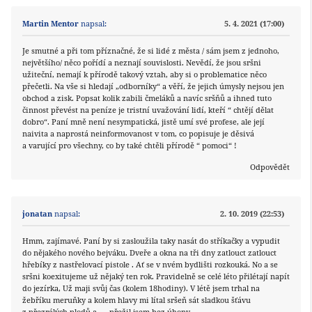
Martin Mentor
napsal:
5. 4. 2021 (17:00)
Je smutné a při tom příznačné, že si lidé z města / sám jsem z jednoho,
největšího/ něco pořídí a neznají souvislosti. Nevědí, že jsou sršni
užiteční, nemají k přírodě takový vztah, aby si o problematice něco
přečetli. Na vše si hledají „odborníky“ a věří, že jejich úmysly nejsou jen
obchod a zisk. Popsat kolik zabili čmeláků a navíc sršňů a ihned tuto
činnost převést na peníze je tristní uvažování lidí, kteří “ chtějí dělat
dobro“. Paní mně není nesympatická, jistě umí své profese, ale její
naivita a naprostá neinformovanost v tom, co popisuje je děsivá
a varující pro všechny, co by také chtěli přírodě “ pomoci“ !
Odpovědět
jonatan
napsal:
2. 10. 2019 (22:53)
Hmm, zajímavé. Paní by si zasloužila taky nasát do stříkačky a vypudit
do nějakého nového bejváku. Dveře a okna na tři dny zatlouct zatlouct
hřebíky z nastřelovací pistole . Ať se v nvém bydlišti rozkouká. No a se
sršni koexitujeme už nějaký ten rok. Pravidelně se celé léto přilétají napít
do jezírka, Už maji svůj čas (kolem 18hodiny). V létě jsem trhal na
žebříku meruňky a kolem hlavy mi lítal sršeň sát sladkou šťávu
z přezrálých plodů a …..přežil jsem bez úhony.