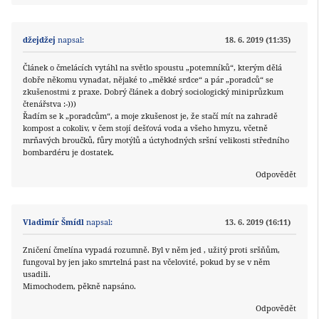
džejdžej
napsal:
18. 6. 2019 (11:35)
Článek o čmelácích vytáhl na světlo spoustu „potemníků“, kterým dělá
dobře někomu vynadat, nějaké to „měkké srdce“ a pár „poradců“ se
zkušenostmi z praxe. Dobrý článek a dobrý sociologický miniprůzkum
čtenářstva :-)))
Řadím se k „poradcům“, a moje zkušenost je, že stačí mít na zahradě
kompost a cokoliv, v čem stojí dešťová voda a všeho hmyzu, včetně
mrňavých broučků, fůry motýlů a úctyhodných sršní velikosti středního
bombardéru je dostatek.
Odpovědět
Vladimír Šmídl
napsal:
13. 6. 2019 (16:11)
Zničení čmelína vypadá rozumně. Byl v něm jed , užitý proti sršňům,
fungoval by jen jako smrtelná past na včelovité, pokud by se v něm
usadili.
Mimochodem, pěkně napsáno.
Odpovědět