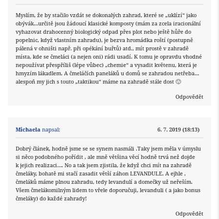
Myslím, že by stačilo vzdát se dokonalých zahrad, které se „uklízí“ jako
obývák…určitě jsou žádoucí klasické komposty (mám za zcela iracionální
vyhazovat drahocenný biologický odpad přes plot nebo ještě hůře do
popelnic, když vlastním zahradu), je bezva hromádka roští (postupně
pálená v ohništi např. při opékání buřtů) atd., mít prostě v zahradě
místa, kde se čmeláci (a nejen oni) rádi usadí. K tomu je opravdu vhodné
nepoužívat přespříliš (lépe vůbec) „chemie“ a vysadit květenu, která je
hmyzím lákadlem. A čmeláčích paneláků u domů se zahradou netřeba…
alespoň my jich s touto „taktikou“ máme na zahradě stále dost 🙂
Odpovědět
Michaela
napsal:
6. 7. 2019 (18:13)
Dobrý článek, hodně jsme se se synem nasmáli .Taky jsem měla v úmyslu
si něco podobného pořídit , ale mně většina věcí hodně trvá než dojde
k jejich realizaci…. No a tak jsem zjistila, že když chci mít na zahradě
čmeláky, bohatě mi stačí zasadit větší záhon LEVANDULE. A ejhle ,
čmeláků máme plnou zahradu, tedy levandulí a domečky už neřeším.
Všem čmelákomilným lidem to vřele doporučuji, levanduli ( a jako bonus
čmeláky) do každé zahrady!
Odpovědět