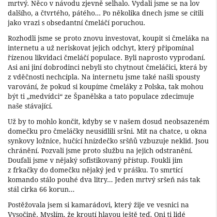
mrtvý. Něco v návodu zjevně selhalo. Vydali jsme se na lov
dalšího, a čtvrtého, pátého… Po několika dnech jsme se cítili
jako vrazi s obsedantní čmeláčí poruchou.
Rozhodli jsme se proto znovu investovat, koupit si čmeláka na
internetu a už neriskovat jejich odchyt, který připomínal
řízenou likvidaci čmeláčí populace. Byli naprosto vyprodaní.
Asi ani jiní dobrodinci nebyli sto chytnout čmeláčici, která by
z vděčnosti nechcípla. Na internetu jsme také našli spousty
varování, že pokud si koupíme čmeláky z Polska, tak mohou
být ti „medvídci“ ze Španělska a tato populace zdecimuje
naše stávající.
Už by to mohlo končit, kdyby se v našem dosud neobsazeném
domečku pro čmeláčky neusídlili sršni. Mít na chatce, u okna
synkovy ložnice, hučící hnízdečko sršňů vzbuzuje neklid. Jsou
chránění. Pozvali jsme proto službu na jejich odstranění.
Doufali jsme v nějaký sofistikovaný přístup. Foukli jim
z frkačky do domečku nějaký jed v prášku. To smrtící
komando stálo pouhé dva litry… Jeden mrtvý sršeň nás tak
stál cirka 66 korun…
Postěžovala jsem si kamarádovi, který žije ve vesnici na
Vysočině. Myslím, že kroutí hlavou ještě teď. Oni ti lidé