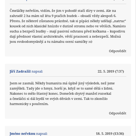
Čmeláčky neřeším, vidím, že jim v pohodě stačí díry v zemi. Ale na
zahradě 2 ha mám už léta 9 ptačích budek – obsadí vždy alespoň 6.
Přesto, že některé zůstanou prázdné, tak si pípáci někdy udělají „natruc“
kousek od nich klasické hnízdo v dutině stromu nebo ve větších. Namísto
sucha a bezpečí budky – mají pasivní ochranu před kočkama – kupodivu
dají přednost vlastní architektuře, větší pracnosti a nebezpečí. Možná
jsou svobodomyslnějí a tu námahu ocení samičky :o)
Odpovědět
Jiří Zadražil
napsal:
22. 5. 2019 (7:37)
Jsem se zasmál. Někdy humanita má úplně jiný výsledek, než jsme
zamýšleli. Tady jde o hmyz, horší je, když se to samé dělá s lidmi.
Nakonec to mělo šťastný konec. Domeček chytrý manžel rozsekal
a čmeláčci si dál bydlí ve svých děrách v zemi. Tak to zkončilo
harmonicky s poučením.
Odpovědět
Jméno neřeknu
napsal:
18. 5. 2019 (13:36)