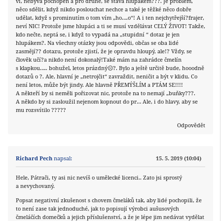
ví, nebývá pochopen a pro druhé, se stává hlupákem???. Je problém,
něco sdělit, když nikdo poslouchat nechce a také je těžké něco dobře
udělat, když s prominutím o tom vím „ho….o“! A i ten nejchytřejší?frajer,
neví NIC! Protože jsme hlupáci a ti se musí vzdělávat CELÝ ŽIVOT! Takže,
kdo nečte, neptá se, i když to vypadá na „stupidní “ dotaz je jen
hlupákem?. Na všechny otázky jsou odpovědi, občas se oba lidé
zasmějí?? dotazu, protože zjistí, že je opravdu hloupý, ale!? Vždy, se
člověk učí?a nikdo není dokonalý!Také mám na zahrádce čmelín
s klapkou….. bohužel, letos prázdný☹?. Bylo a ještě určitě bude, hooodně
dotazů o ?. Ale, hlavní je „netrojčit“ zavraždit, neničit a být v klidu. Co
není letos, může být jindy. Ale hlavně PŘEMÝŠLÍM a PTÁM SE!!!!
A někteří by si neměli pořizovat nic, protože na to nemají „buňky???.
A někdo by si zasloužil nejenom kopnout do pr… Ale, i do hlavy, aby se
mu rozsvítilo ?????
Odpovědět
Richard Pech
napsal:
15. 5. 2019 (10:04)
Hele, Pátrači, ty asi nic nevíš o umělecké licenci.. Zato jsi sprostý
a nevychovaný.
Popsat negativní zkušenost s chovem čmeláků tak, aby lidé pochopili, že
to není zase tak jednoduché, jak to popisují výrobci aušusových
čmeláčích domečků a jejich příslušenství, a že je lépe jim nedávat vydělat