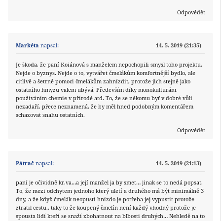
Odpovědět
Markéta
napsal:
14. 5. 2019 (21:35)
Je škoda, že paní Koiánová s manželem nepochopili smysl toho projektu.
Nejde o byznys. Nejde o to, vytvářet čmelákům komfortnější bydlo, ale
citlivě a šetrně pomoci čmelákům zahnízdit, protože jich stejně jako
ostatního hmyzu valem ubývá. Především díky monokulturám,
používáním chemie v přírodě atd. To, že se někomu byť v dobré vůli
nezadaří, přece neznamená, že by měl hned podobným komentářem
schazovat snahu ostatních.
Odpovědět
Pátrač
napsal:
14. 5. 2019 (21:13)
paní je očividně kr.va…a její manžel ja by smet… jinak se to nedá popsat.
To, že mezi odchytem jednoho který uletí a druhého má být minimálně 3
dny, a že když čmelák neopustí hnízdo je potřeba jej vypustit protože
ztratil cestu.. taky to že koupený čmelín není každý vhodný protože je
spousta lidí kteří se snaží zbohatnout na blbosti druhých… Nehledě na to