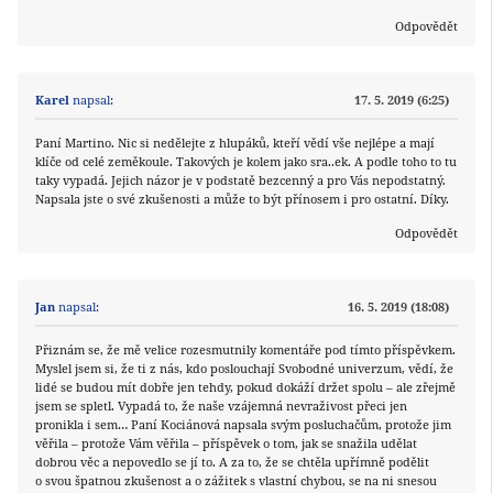
Odpovědět
Karel
napsal:
17. 5. 2019 (6:25)
Paní Martino. Nic si nedělejte z hlupáků, kteří vědí vše nejlépe a mají
klíče od celé zeměkoule. Takových je kolem jako sra..ek. A podle toho to tu
taky vypadá. Jejich názor je v podstatě bezcenný a pro Vás nepodstatný.
Napsala jste o své zkušenosti a může to být přínosem i pro ostatní. Díky.
Odpovědět
Jan
napsal:
16. 5. 2019 (18:08)
Přiznám se, že mě velice rozesmutnily komentáře pod tímto příspěvkem.
Myslel jsem si, že ti z nás, kdo poslouchají Svobodné univerzum, vědí, že
lidé se budou mít dobře jen tehdy, pokud dokáží držet spolu – ale zřejmě
jsem se spletl. Vypadá to, že naše vzájemná nevraživost přeci jen
pronikla i sem… Paní Kociánová napsala svým posluchačům, protože jim
věřila – protože Vám věřila – příspěvek o tom, jak se snažila udělat
dobrou věc a nepovedlo se jí to. A za to, že se chtěla upřímně podělit
o svou špatnou zkušenost a o zážitek s vlastní chybou, se na ni snesou