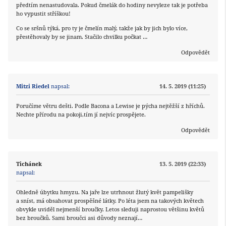
předtím nenastudovala. Pokud čmelák do hodiny nevyleze tak je potřeba
ho vypustit stříškou!
Co se sršnů týká, pro ty je čmelín malý, takže jak by jich bylo více,
přestěhovaly by se jinam. Stačilo chvilku počkat …
Odpovědět
Mitzi Riedel
napsal:
14. 5. 2019 (11:25)
Poručíme větru dešti. Podle Bacona a Lewise je pýcha nejtěžší z hříchů.
Nechte přírodu na pokoji,tím jí nejvíc prospějete.
Odpovědět
Tichánek
13. 5. 2019 (22:33)
napsal:
Ohledně úbytku hmyzu. Na jaře lze utrhnout žlutý květ pampelišky
a sníst, má obsahovat prospěšné látky. Po léta jsem na takových květech
obvykle uviděl nejmenší broučky. Letos sleduji naprostou většinu květů
bez broučků. Sami broučci asi důvody neznají…