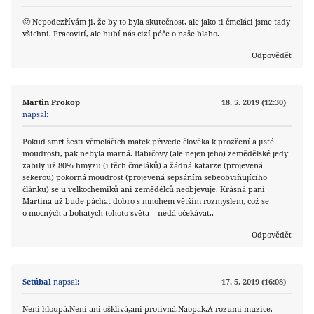
🙂 Nepodezřívám ji, že by to byla skutečnost, ale jako ti čmeláci jsme tady
všichni. Pracovití, ale hubí nás cizí péče o naše blaho.
Odpovědět
Martin Prokop
18. 5. 2019 (12:30)
napsal:
Pokud smrt šesti včmeláčích matek přivede člověka k prozření a jisté
moudrosti, pak nebyla marná. Babičovy (ale nejen jeho) zemědělské jedy
zabily už 80% hmyzu (i těch čmeláků) a žádná katarze (projevená
sekerou) pokorná moudrost (projevená sepsáním sebeobviňujícího
článku) se u velkochemiků ani zemědělců neobjevuje. Krásná paní
Martina už bude páchat dobro s mnohem větším rozmyslem, což se
o mocných a bohatých tohoto světa – nedá očekávat..
Odpovědět
Setúbal
napsal:
17. 5. 2019 (16:08)
Není hloupá.Není ani ošklivá,ani protivná.Naopak.A rozumí muzice.