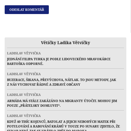
Větičky Ladika Větvičky
LADISLAV VĚTVIČKA
JEDNÁNÍ FILIPA TURKA JE PODLE LIDOVECKÉHO MRAVOKÁRCE
BARTOŠKA ODPORNÉ.
LADISLAV VĚTVIČKA
BUZERACE, ŠIKANA, PŘEVÝCHOVA, NÁTLAK. TO JSOU METODY, JAK
Z NÁS VYCHOVAT ŘÁDNÉ A ZDRAVÉ OBČANY
LADISLAV VĚTVIČKA
ARMÁDA MÁ STÁLE ZAKÁZÁNO NA MIGRANTY ÚTOČIT. MOHOU JIM
POUZE „PŘÁTELSKY DOMLUVIT“.
LADISLAV VĚTVIČKA
KDYŽ 40 TISÍC KOJENCŮ, BATOLAT A JEJICH NEBOHÝCH MATEK PŘI
POTULOVÁNÍ A RABOVÁNÍ KRÁMŮ V TOUZE PO SUNARU ZJISTILO, ŽE
SUNAR NENÍ, TAK SE VRÁTILO ZPĚT DO MAROKA…