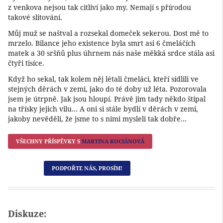
z venkova nejsou tak citliví jako my. Nemají s přírodou
takové slitování.
Můj muž se naštval a rozsekal domeček sekerou. Dost mě to
mrzelo. Bilance jeho existence byla smrt asi 6 čmeláčích
matek a 30 sršňů plus úhrnem nás naše měkká srdce stála asi
čtyři tisíce.
Když ho sekal, tak kolem něj létali čmeláci, kteří sídlili ve
stejných děrách v zemi, jako do té doby už léta. Pozorovala
jsem je útrpně. Jak jsou hloupí. Právě jim tady někdo štípal
na třísky jejich vilu… A oni si stále bydlí v děrách v zemi,
jakoby nevěděli, že jsme to s nimi mysleli tak dobře…
VŠECHNY PŘÍSPĚVKY S
MARTINA KOCIÁNOVÁ
PODPOŘTE NÁS, PROSÍM!
Diskuze: