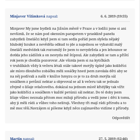
Minjaver Vilímková
napsal:
6. 6. 2019 (19:55)
Minjaver My jsme bydleli na Jižním městě v Praze a v lodžii jsme si ani
nevšimli, že se nám pod okenním parapetem v prasklině panelu
zabydleli čmeláčci když jsem si tam sedla pořád jsem slyšela nějaký
hluboký bzukot a nevěděla odkud to jde a najednou se vybatolil malý
čmeláčí medvídek tak roztomilý že jsem to nevydržela a jen lehounce se
dotkla jeho zádíček a on nestyda mě štípnul. Ale zabydleli se tam a příští
rok jsem je chodila pozorovat .Ale všimla jsem si na kytičkách
v truhlíkách vždy k večeru létali stále takové motýly úplně jako kolibříci
ale místo dlouhého zobáčku měli sosáčky hned jsem zavolala děti aby se
na něj podívali a našli v knížce hmyzu co je to za druh motýla sál
sosáčkem z petůnií nektar a objevoval se až k večeru tak se jednalo
zřejmě o lišaje svlačcového, dokázal na jednom místě křidýlky tak vířit
jako kolibříci a sosáčkem v každé petúnii sál nektar. Do té doby jsem
lišaje vůbec neznala přitom moc miluji přírodu a vedli jsme i děti k tomu,
aby ji měli rádi a vůbec toho nelituji. Všechny tři mají rádi přírodu a to
mě moc těší.Navzájem si píšeme když něco zajímavého vidíme z přírody.
Odpovědět
Martin
napsal:
27. 5. 2019 (12:46)