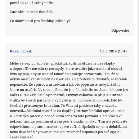
považuji za užitečný počin.
Zachrání to tisíce čmeláků..
Co dobrého jsi pro čmeláky udělal ty?!
Odpovědět
Karel
napsal:
15. 5. 2019 (1:01)
Mohu se zeptat, kdo Vám prodal tak kvalitní úl zjevně bez klapky
a doporučil v návodu ty nesmysly, které uvadíte jako standard chovu?
Bylo by fajn, aby se ostatní takového prodejce vyvarovali. Tím, že si
někdo mastí kapsu nejen na úkor Vás, ale především čmeláků, se ničemu
nepomůže. Ze způsobu usazování a jak věc popisujete nebyla žádná
šance na úspěch. Vy sama píšete, že jste úl umístila na chatu, kde jste jen
občas a tak Vaše úsilí bylo marné, i kdyby královna úl přijala. Hnízdo
v úlku by zničili parazité a Vy byste je jen namnožila do okolí, kde by
škodili i přirozeným hnízdům. To Vám asi prodejce taky v návodu
neuvedl… Mediální masáž je na úspěšný odchov čmeláků opravdu málo
a 6 mrtvých matek je hodně velká cena za toto poznání. Chov čmeláků
nekončí tím, že pořídím úl a i úspěšně usadím matku. Tím jen přebíráte
odpovědnost a práce i starost teprve začíná. Spokojit se jen s dělničkami
nebo úspešně ubytovanou matkou znamená uspokojit jen své ego ku
škodě čmeláků…