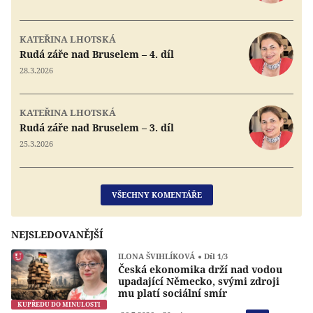
KATEŘINA LHOTSKÁ
Rudá záře nad Bruselem – 4. díl
28.3.2026
KATEŘINA LHOTSKÁ
Rudá záře nad Bruselem – 3. díl
25.3.2026
VŠECHNY KOMENTÁŘE
NEJSLEDOVANĚJŠÍ
ILONA ŠVIHLÍKOVÁ
Díl 1/3
Česká ekonomika drží nad vodou
upadající Německo, svými zdroji
mu platí sociální smír
KUPŘEDU DO MINULOSTI