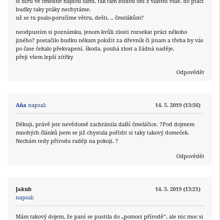
si díru ve čmelíně najdou sami, tak tam budou oni z vlastní vůle. do ptačí
budky taky ptáky nechytáme.
už se tu psalo-poručíme větru, dešti, .. čmelákům?
neodpustím si poznámku, jenom kvůli zlosti rozsekat práci někoho
jiného? postačilo budku někam položit za dřevník či jinam a třeba by vás
po čase čekalo překvapení. škoda. pouhá zlost a žádná naděje.
přeji všem lepší zítřky
Odpovědět
Aňa
napsal:
14. 5. 2019 (13:56)
Děkuji, právě jste nevědomě zachránila další čmeláčice. ?Pod dojmem
mnohých článků jsem se již chystala pořídit si taky takový domeček.
Nechám tedy přírodu raději na pokoji. ?
Odpovědět
Jakub
14. 5. 2019 (13:21)
napsal:
Mám takový dojem, že paní se pustila do „pomoci přírodě“, ale nic moc si