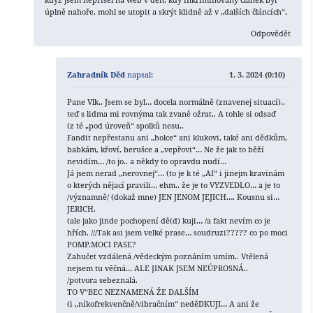
úplně nahoře, mohl se utopit a skrýt klidně až v „dalších článcích“.
Odpovědět
Zahradník Děd
napsal:
1. 3. 2024 (0:10)
Pane Vlk.. Jsem se byl… docela normálně (znavenej situací)..
teď s lidma mi rovnýma tak zvaně ožrat.. A tohle si odsaď
(z té „pod úroveň“ spolků nesu..
Fandit nepřestanu ani „holce“ ani klukovi, také ani dědkům,
babkám, křoví, berušce a „vepřovi“… Ne že jak to běží
nevidím… /to jo.. a někdy to opravdu nudí…
Já jsem nerad „nerovnej“… (to je k té „AI“ i jinejm kravinám
o kterých nějací pravili… ehm.. že je to VYZVEDLO… a je to
/významně/ (dokaž mne) JEN JENOM JEJICH…. Kousnu si…
JERICH.
(ale jako jinde pochopení dě(d) kuji… /a fakt nevím co je
hřích. ///Tak asi jsem velké prase… soudruzi????? co po moci
POMP.MOCI PASE?
Zahučet vzdálená /vědeckým poznáním umím.. Vtělená
nejsem tu věčná… ALE JINAK JSEM NEÚPROSNÁ..
/potvora sebeznalá.
TO V“BEC NEZNAMENÁ ŽE DALŠÍM
(i „níkofrekvenčně/vibračním“ neděDKUJI… A ani že