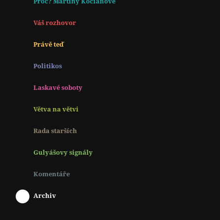
Proč? Martiny Kociánové
Váš rozhovor
Právě teď
Politikos
Laskavé soboty
Větva na větvi
Rada starších
Gulyášovy signály
Komentáře
Archiv