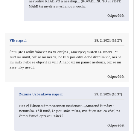
nezvednu KLADIVO a nezakuji… (KOVADLINU TO SI PIŠTE
MÁM! (si myslite myslivnou moucha
Odpovědět
Vlk
napsal:
28. 2. 2024 (14:27)
Četli jste Laďův článek z na Valentýna „Amerycky svatek 14. unora…“?
Buď mi unikl, což se mi nezdá, bo tu v poslední době dřepím víc, než je
mi milo, nebo se objevil až včil. A nebo už mi pamět neslouží, což se mi
zase taky nezdá.
Odpovědět
Zuzana Urbánková
napsal:
29. 2. 2024 (10:37)
Hezký článek.Mám podobnou zkušenost…,,Studené čumáky “
nemusím. Těší mně, že jsou stále místa, kde žijou lidi co vědí, na
čem v životě opravdu záleží…
Odpovědět