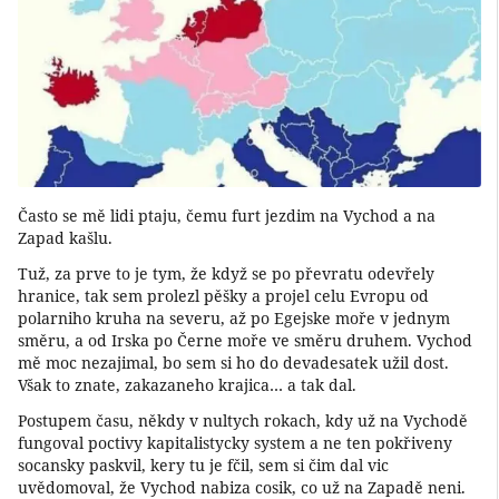
Často se mě lidi ptaju, čemu furt jezdim na Vychod a na
Zapad kašlu.
Tuž, za prve to je tym, že když se po převratu odevřely
hranice, tak sem prolezl pěšky a projel celu Evropu od
polarniho kruha na severu, až po Egejske moře v jednym
směru, a od Irska po Černe moře ve směru druhem. Vychod
mě moc nezajimal, bo sem si ho do devadesatek užil dost.
Však to znate, zakazaneho krajica… a tak dal.
Postupem času, někdy v nultych rokach, kdy už na Vychodě
fungoval poctivy kapitalistycky system a ne ten pokřiveny
socansky paskvil, kery tu je fčil, sem si čim dal vic
uvědomoval, že Vychod nabiza cosik, co už na Zapadě neni.