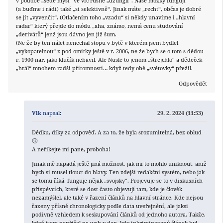
v podobě „šedé myši“ ve víc rušné „džungli“. Naše mozky fungují
(a buďme i rádi) také „si selektivně“. Jinak máte „recht“, občas je dobré
se jít „vyvenčit“. (Otlačením toho „vzadu“ si někdy unavíme i „hlavní
radar“ který přejde do módu „aha, známo, nemá cenu studování
„derivátů“ jenž jsou dávno jen již šum.
(Ne že by ten nálet nenechal stopu v bytě v kterém jsem bydlel
„vykopatelnou“ z pod omítky ještě v r. 2006, ne že bych se o tom s dědou
r. 1900 nar. jako klučík nebavil. Ale Nusle to jenom „štrejchlo“ a dědeček
„hrál“ mnohem radši přítomností… když tedy obě „světovky“ přežil.
Odpovědět
Vlk
napsal:
29. 2. 2024 (11:53)
Dědku, díky za odpověď. A za to, že byla srozumitelná, bez oblud
🙂
A neříkejte mi pane, proboha!
Jinak mě napadá ještě jiná možnost, jak mi to mohlo uniknout, aniž
bych si musel tlouct do hlavy. Ten zdejší redakční systém, nebo jak
se tomu říká, funguje nějak „svojsky“. Projevuje se to v diskusních
příspěvcích, které se dost často objevují tam, kde je člověk
nezamýšlel, ale také v řazení článků na hlavní stránce. Kde nejsou
řazeny přísně chronologicky podle data uveřejnění, ale jaksi
podivně vzhledem k seskupování článků od jednoho autora. Takže,
když jsem nepřišel na web v den, kdy inkriminovaný článek byl