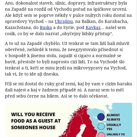
Ano, dokonalost staveb, silnic, dopravy, infrastruktury byla
na Zapadě na rozdil od Vychodu pořad na špičkove urovni.
Ale když sem se poprve někdy v pulce nultych roku dostal na
opravdovy Vychod – na
Ukrajinu
, na Balkan, do Karabacha,
Kazachstana, do
Ruska
a do Syrie, pod
Kavkaz
… našel sem
cosik, co by se dalo nazvat „obyčejny lidsky přistup“.
A to už na Zapadě chybělo. Už tenkrat se tam lidi bali mluvit
odevřeně, nehledě k temu, že neegzystovalo přisednut si
v hospodě k jinemu stolu, zapalit si cigaro a normalně se
bavit, přestože to byli naprosto cizi lidi. To na Vychodě šlo
tenkrat a ti, keři se mnu jezdi na mikrovypravy na Vychod,
tak vi, že to ide aji dneska.
Fčil se mi dostal do ruky graf zemi, kaj by vam v cizim baraku
dali najest a kaj v žadnem připadě ni. A naraz sem to měl
před sebu černe na bilem. Asi se to dalo očekavat.