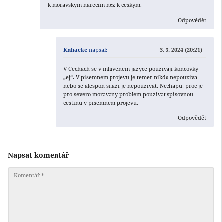
k moravskym narecim nez k ceskym.
Odpovědět
Knhacke
napsal:
3. 3. 2024 (20:21)
V Cechach se v mluvenem jazyce pouzivaji koncovky
„ej“. V pisemnem projevu je temer nikdo nepouziva
nebo se alespon snazi je nepouzivat. Nechapu, proc je
pro severo-moravany problem pouzivat spisovnou
cestinu v pisemnem projevu.
Odpovědět
Napsat komentář