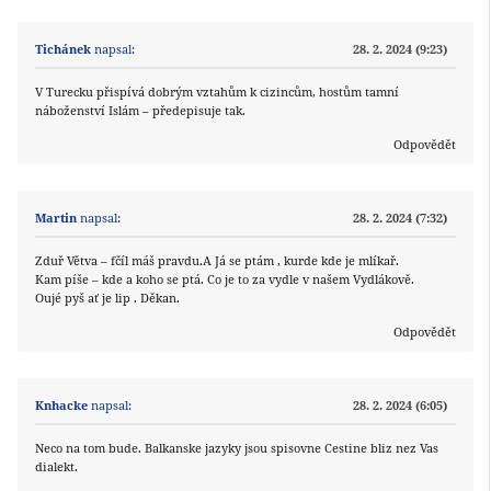
Tichánek
napsal:
28. 2. 2024 (9:23)
V Turecku přispívá dobrým vztahům k cizincům, hostům tamní
náboženství Islám – předepisuje tak.
Odpovědět
Martin
napsal:
28. 2. 2024 (7:32)
Zduř Větva – fčíl máš pravdu.A Já se ptám , kurde kde je mlíkař.
Kam píše – kde a koho se ptá. Co je to za vydle v našem Vydlákově.
Oujé pyš ať je lip . Děkan.
Odpovědět
Knhacke
napsal:
28. 2. 2024 (6:05)
Neco na tom bude. Balkanske jazyky jsou spisovne Cestine bliz nez Vas
dialekt.