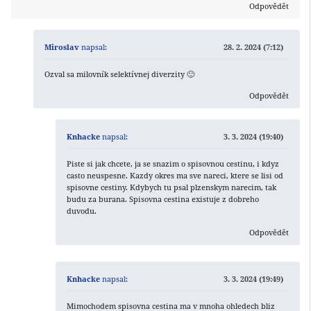
Odpovědět
Miroslav
napsal:
28. 2. 2024 (7:12)
Ozval sa milovník selektívnej diverzity 🙂
Odpovědět
Knhacke
napsal:
3. 3. 2024 (19:40)
Piste si jak chcete, ja se snazim o spisovnou cestinu, i kdyz
casto neuspesne. Kazdy okres ma sve nareci, ktere se lisi od
spisovne cestiny. Kdybych tu psal plzenskym narecim, tak
budu za burana. Spisovna cestina existuje z dobreho
duvodu.
Odpovědět
Knhacke
napsal:
3. 3. 2024 (19:49)
Mimochodem spisovna cestina ma v mnoha ohledech bliz