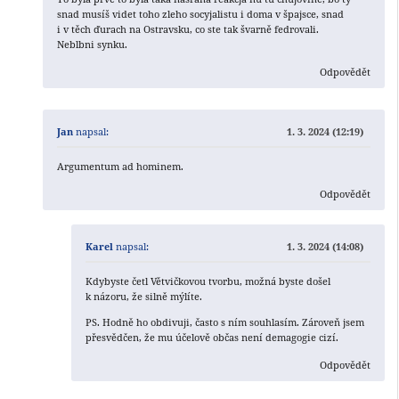
snad musíš videt toho zleho socyjalistu i doma v špajsce, snad
i v těch ďurach na Ostravsku, co ste tak švarně fedrovali.
Neblbni synku.
Odpovědět
Jan
napsal:
1. 3. 2024 (12:19)
Argumentum ad hominem.
Odpovědět
Karel
napsal:
1. 3. 2024 (14:08)
Kdybyste četl Větvičkovou tvorbu, možná byste došel
k názoru, že silně mýlíte.
PS. Hodně ho obdivuji, často s ním souhlasím. Zároveň jsem
přesvědčen, že mu účelově občas není demagogie cizí.
Odpovědět