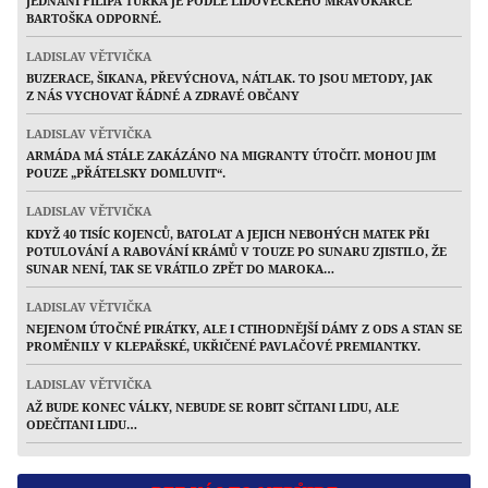
JEDNÁNÍ FILIPA TURKA JE PODLE LIDOVECKÉHO MRAVOKÁRCE
BARTOŠKA ODPORNÉ.
LADISLAV VĚTVIČKA
BUZERACE, ŠIKANA, PŘEVÝCHOVA, NÁTLAK. TO JSOU METODY, JAK
Z NÁS VYCHOVAT ŘÁDNÉ A ZDRAVÉ OBČANY
LADISLAV VĚTVIČKA
ARMÁDA MÁ STÁLE ZAKÁZÁNO NA MIGRANTY ÚTOČIT. MOHOU JIM
POUZE „PŘÁTELSKY DOMLUVIT“.
LADISLAV VĚTVIČKA
KDYŽ 40 TISÍC KOJENCŮ, BATOLAT A JEJICH NEBOHÝCH MATEK PŘI
POTULOVÁNÍ A RABOVÁNÍ KRÁMŮ V TOUZE PO SUNARU ZJISTILO, ŽE
SUNAR NENÍ, TAK SE VRÁTILO ZPĚT DO MAROKA…
LADISLAV VĚTVIČKA
NEJENOM ÚTOČNÉ PIRÁTKY, ALE I CTIHODNĚJŠÍ DÁMY Z ODS A STAN SE
PROMĚNILY V KLEPAŘSKÉ, UKŘIČENÉ PAVLAČOVÉ PREMIANTKY.
LADISLAV VĚTVIČKA
AŽ BUDE KONEC VÁLKY, NEBUDE SE ROBIT SČITANI LIDU, ALE
ODEČITANI LIDU…