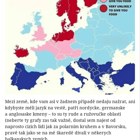
Mezi země, kde vam asi v žadnem připadě nedaju nažrat, ani
kdybyste měli jazyk na vestě, patři nordycke, germanske
a anglosaske kmeny – to su ty rude a ružovučke oblasti
(neberte ty grafy zas tak važně, dostal sem najest od
naprosto cizich lidi jak za polarnim kruhem a v Bavorsku,
pravě tak jako se na mě škaredě divali v někerych
balkanskych zemich.