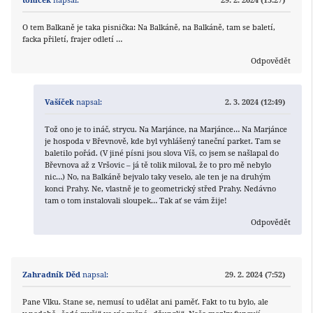
O tem Balkaně je taka pisnička: Na Balkáně, na Balkáně, tam se baletí,
facka přiletí, frajer odletí …
Odpovědět
Vašíček
napsal:
2. 3. 2024 (12:49)
Tož ono je to ináč, strycu. Na Marjánce, na Marjánce… Na Marjánce
je hospoda v Břevnově, kde byl vyhlášený taneční parket. Tam se
baletilo pořád. (V jiné písni jsou slova Víš, co jsem se našlapal do
Břevnova až z Vršovic – já tě tolik miloval, že to pro mě nebylo
nic…) No, na Balkáně bejvalo taky veselo, ale ten je na druhým
konci Prahy. Ne, vlastně je to geometrický střed Prahy. Nedávno
tam o tom instalovali sloupek… Tak ať se vám žije!
Odpovědět
Zahradník Děd
napsal:
29. 2. 2024 (7:52)
Pane Vlku. Stane se, nemusí to udělat ani paměť. Fakt to tu bylo, ale