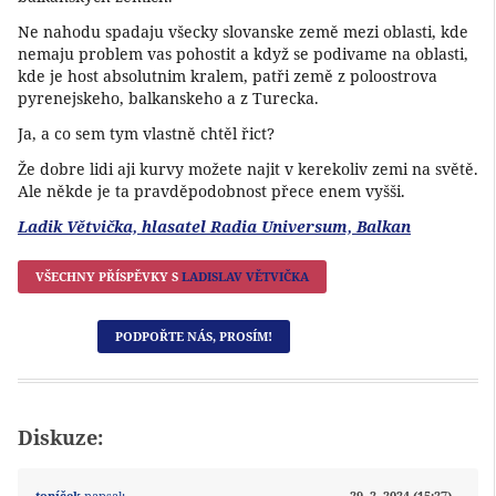
Ne nahodu spadaju všecky slovanske země mezi oblasti, kde
nemaju problem vas pohostit a když se podivame na oblasti,
kde je host absolutnim kralem, patři země z poloostrova
pyrenejskeho, balkanskeho a z Turecka.
Ja, a co sem tym vlastně chtěl řict?
Že dobre lidi aji kurvy možete najit v kerekoliv zemi na světě.
Ale někde je ta pravděpodobnost přece enem vyšši.
Ladik Větvička, hlasatel Radia Universum, Balkan
VŠECHNY PŘÍSPĚVKY S
LADISLAV VĚTVIČKA
PODPOŘTE NÁS, PROSÍM!
Diskuze:
toníček
napsal:
29. 2. 2024 (15:27)