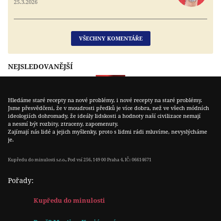
25.3.2026
VŠECHNY KOMENTÁŘE
NEJSLEDOVANĚJŠÍ
Hledáme staré recepty na nové problémy, i nové recepty na staré problémy.
Jsme přesvědčeni, že v moudrosti předků je více dobra, než ve všech módních
ideologiích dohromady, že ideály lidskosti a hodnoty naší civilizace nemají
a nesmí být rozbity, ztraceny, zapomenuty.
Zajímají nás lidé a jejich myšlenky, proto s lidmi rádi mluvíme, nevyslýcháme
je.
Kupředu do minulosti s.r.o., Pod vsí 256, 149 00 Praha 4, IČ: 06614671
Pořady:
Kupředu do minulosti