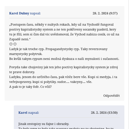
Karel Dubny
napsal:
28. 2. 2024 (9:37)
„Postupem času, někdy v nultych rokach, kdy už na Vychodě fungoval
poctivy kapitalistycky system a ne ten pokřiveny socansky paskvil, kery
tu je fčil, sem si čim dal vic uvědomoval, že Vychod nabiza cosik, co už na
Zapadě neni.“
🙂 🙂
Ladyk je tak troche cyp. Propagandystycky cyp. Taky reverzovany
marxystycky polytruk.
Bo kvůli takym cypum neni možná dyskuza o naši mynulosti i sučasnosti.
Povyda take chujoviny jak ten jeho poctivy kapitalistycky system je zdroj
te prave dobroty.
Ladyku, jenom do určitého času, pak vítěz bere vše. Kupi si medyja, i ta
veřejnopravny, kupi si polytiky, sudce…. vakcyny…. vše.
A pak to je taky fofr. Co včil?
Odpovědět
Karel
napsal:
28. 2. 2024 (13:50)
Jinak cestopisy su fajne i obrazky.
To byla prve to byla taka nasrana reakcja nu tu chujovine, bo ty