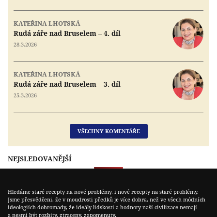
KATEŘINA LHOTSKÁ
Rudá záře nad Bruselem – 4. díl
28.3.2026
KATEŘINA LHOTSKÁ
Rudá záře nad Bruselem – 3. díl
25.3.2026
VŠECHNY KOMENTÁŘE
NEJSLEDOVANĚJŠÍ
Hledáme staré recepty na nové problémy, i nové recepty na staré problémy.
Jsme přesvědčeni, že v moudrosti předků je více dobra, než ve všech módních
ideologiích dohromady, že ideály lidskosti a hodnoty naší civilizace nemají
a nesmí být rozbity, ztraceny, zapomenuty.