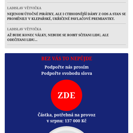
LADISLAV VĚTVIČKA
NEJENOM ÚTOČNÉ PIRÁTKY, ALE I CTIHODNĚJŠÍ DÁMY Z ODS A STAN SE
PROMĚNILY V KLEPAŘSKÉ, UKŘIČENÉ PAVLAČOVÉ PREMIANTKY.
LADISLAV VĚTVIČKA
AŽ BUDE KONEC VÁLKY, NEBUDE SE ROBIT SČITANI LIDU, ALE
ODEČITANI LIDU…
BEZ VÁS TO NEPŮJDE
Podpořte nás prosím
Podpořte svobodu slova
ZDE
Částka, potřebná na provoz
v srpnu:
137 000
Kč