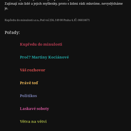
Zajímají nás lidé a jejich myšlenky, proto s lidmi rádi mluvíme, nevyslýcháme
je.
Kupředu do minulosti s.r.o., Pod vsí 256, 149 00 Praha 4, IČ: 06614671
Pořady:
Kupředu do minulosti
Proč? Martiny Kociánové
Váš rozhovor
Právě teď
Politikos
Laskavé soboty
Větva na větvi