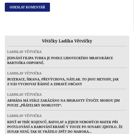
Větičky Ladika Větvičky
LADISLAV VĚTVIČKA
JEDNÁNÍ FILIPA TURKA JE PODLE LIDOVECKÉHO MRAVOKÁRCE
BARTOŠKA ODPORNÉ.
LADISLAV VĚTVIČKA
BUZERACE, ŠIKANA, PŘEVÝCHOVA, NÁTLAK. TO JSOU METODY, JAK
Z NÁS VYCHOVAT ŘÁDNÉ A ZDRAVÉ OBČANY
LADISLAV VĚTVIČKA
ARMÁDA MÁ STÁLE ZAKÁZÁNO NA MIGRANTY ÚTOČIT. MOHOU JIM
POUZE „PŘÁTELSKY DOMLUVIT“.
LADISLAV VĚTVIČKA
KDYŽ 40 TISÍC KOJENCŮ, BATOLAT A JEJICH NEBOHÝCH MATEK PŘI
POTULOVÁNÍ A RABOVÁNÍ KRÁMŮ V TOUZE PO SUNARU ZJISTILO, ŽE
SUNAR NENÍ, TAK SE VRÁTILO ZPĚT DO MAROKA…