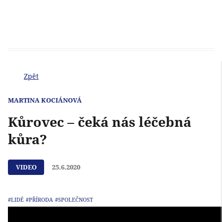
Zpět
MARTINA KOCIÁNOVÁ
Kůrovec – čeká nás léčebná
kůra?
VIDEO
25.6.2020
#LIDÉ
#PŘÍRODA
#SPOLEČNOST