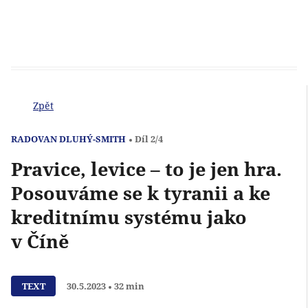
Zpět
RADOVAN DLUHÝ-SMITH
Díl 2/4
Pravice, levice – to je jen hra.
Posouváme se k tyranii a ke
kreditnímu systému jako
v Číně
Přehrát
TEXT
30.5.2023
32 min