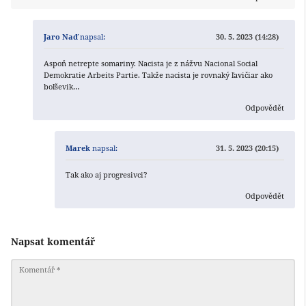
Jaro Naď
napsal:
30. 5. 2023 (14:28)
Aspoň netrepte somariny. Nacista je z nážvu Nacional Social
Demokratie Arbeits Partie. Takže nacista je rovnaký ľavičiar ako
boľševik…
Odpovědět
Marek
napsal:
31. 5. 2023 (20:15)
Tak ako aj progresivci?
Odpovědět
Napsat komentář