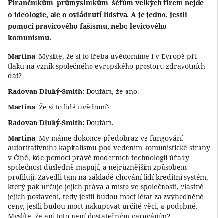
Finančníkům, průmyslníkům, šéfům velkých firem nejde
o ideologie, ale o ovládnutí lidstva. A je jedno, jestli
pomocí pravicového fašismu, nebo levicového
komunismu.
Martina:
Myslíte, že si to třeba uvědomíme i v Evropě při
tlaku na vznik společného evropského prostoru zdravotních
dat?
Radovan Dluhý-Smith:
Doufám, že ano.
Martina:
Že si to lidé uvědomí?
Radovan Dluhý-Smith:
Doufám.
Martina:
My máme dokonce předobraz ve fungování
autoritativního kapitalismu pod vedením komunistické strany
v Číně, kde pomocí právě moderních technologií úřady
společnost důsledně mapují, a nejrůznějším způsobem
profilují. Zavedli tam na základě chování lidí kreditní systém,
který pak určuje jejich práva a místo ve společnosti, vlastně
jejich postavení, tedy jestli budou moct létat za zvýhodněné
ceny, jestli budou moct nakupovat určité věci, a podobně.
Myslíte, že ani toto není dostatečným varováním?