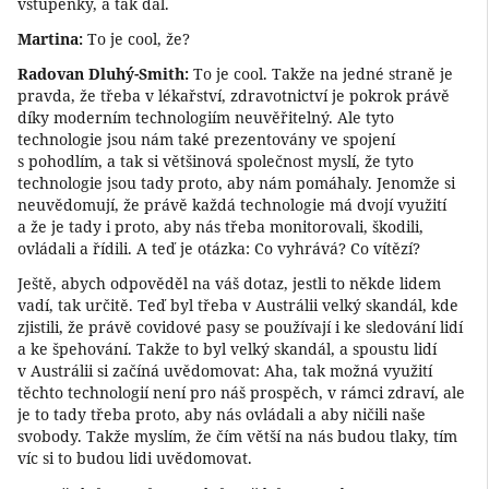
vstupenky, a tak dál.
Martina:
To je cool, že?
Radovan Dluhý-Smith:
To je cool. Takže na jedné straně je
pravda, že třeba v lékařství, zdravotnictví je pokrok právě
díky moderním technologiím neuvěřitelný. Ale tyto
technologie jsou nám také prezentovány ve spojení
s pohodlím, a tak si většinová společnost myslí, že tyto
technologie jsou tady proto, aby nám pomáhaly. Jenomže si
neuvědomují, že právě každá technologie má dvojí využití
a že je tady i proto, aby nás třeba monitorovali, škodili,
ovládali a řídili. A teď je otázka: Co vyhrává? Co vítězí?
Ještě, abych odpověděl na váš dotaz, jestli to někde lidem
vadí, tak určitě. Teď byl třeba v Austrálii velký skandál, kde
zjistili, že právě covidové pasy se používají i ke sledování lidí
a ke špehování. Takže to byl velký skandál, a spoustu lidí
v Austrálii si začíná uvědomovat: Aha, tak možná využití
těchto technologií není pro náš prospěch, v rámci zdraví, ale
je to tady třeba proto, aby nás ovládali a aby ničili naše
svobody. Takže myslím, že čím větší na nás budou tlaky, tím
víc si to budou lidi uvědomovat.