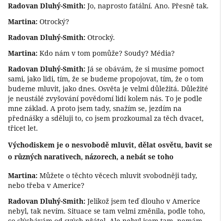
Radovan Dluhý-Smith:
Jo, naprosto fatální. Ano. Přesně tak.
Martina:
Otrocký?
Radovan Dluhý-Smith:
Otrocký.
Martina:
Kdo nám v tom pomůže? Soudy? Média?
Radovan Dluhý-Smith:
Já se obávám, že si musíme pomoct
sami, jako lidi, tím, že se budeme propojovat, tím, že o tom
budeme mluvit, jako dnes. Osvěta je velmi důležitá. Důležité
je neustálé zvyšování povědomí lidí kolem nás. To je podle
mne základ. A proto jsem tady, snažím se, jezdím na
přednášky a sděluji to, co jsem prozkoumal za těch dvacet,
třicet let.
Východiskem je o nesvobodě mluvit, dělat osvětu, bavit se
o různých narativech, názorech, a nebát se toho
Martina:
Můžete o těchto věcech mluvit svobodněji tady,
nebo třeba v Americe?
Radovan Dluhý-Smith:
Jelikož jsem teď dlouho v Americe
nebyl, tak nevím. Situace se tam velmi změnila, podle toho,
co slýchávám od svých přátel. Ale nebyl jsem tam, nemám