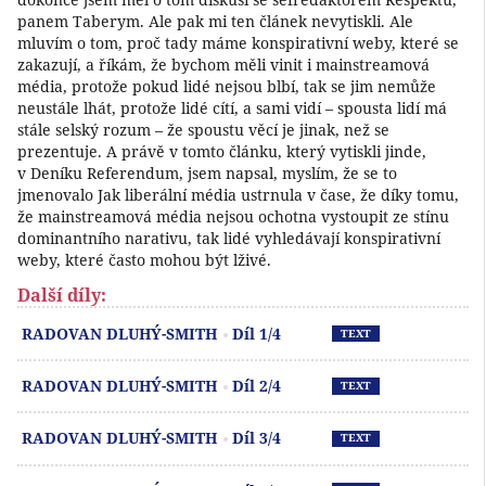
panem Taberym. Ale pak mi ten článek nevytiskli. Ale
mluvím o tom, proč tady máme konspirativní weby, které se
zakazují, a říkám, že bychom měli vinit i mainstreamová
média, protože pokud lidé nejsou blbí, tak se jim nemůže
neustále lhát, protože lidé cítí, a sami vidí – spousta lidí má
stále selský rozum – že spoustu věcí je jinak, než se
prezentuje. A právě v tomto článku, který vytiskli jinde,
v Deníku Referendum, jsem napsal, myslím, že se to
jmenovalo Jak liberální média ustrnula v čase, že díky tomu,
že mainstreamová média nejsou ochotna vystoupit ze stínu
dominantního narativu, tak lidé vyhledávají konspirativní
weby, které často mohou být lživé.
Další díly:
Př
RADOVAN DLUHÝ-SMITH
Díl 1/4
TEXT
Př
RADOVAN DLUHÝ-SMITH
Díl 2/4
TEXT
Př
RADOVAN DLUHÝ-SMITH
Díl 3/4
TEXT
Př