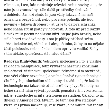
všimnout, i ten, kdo nesleduje televizi, nečte noviny, a to, že
nám jsou vnucovány stále další prostředky sledování
a dohledu. Samozřejmě, že jsou vždy takzvaně na naši
ochranu a bezpečnost, nebo pro naše pohodlí, ale jsou
povinné – taková drobnost – ať už je to datová schránka,
nebo snaha zrušit platby v hotovosti. A toto už přeci každý
člověk musí pocítit na vlastní kůži. Stejně jako hrozily, nebo
stále hrozí covidové pasy. Toto je plíživý příchod světa
1984. Řekněte mi, všímáte si alespoň toho, že by to na nějaké
části polokoule, nebo někde, lidem opravdu vadilo? Že by
s tím někdo, společnost, stát, něco dělali?
Radovan Dluhý-Smith:
Většinová společnost? I to je vlastně
základem manipulace, totiž vytváření narativu konzumní
společnosti. Většinovou společnost, řekněme si to otevřeně,
tyto věci vůbec nezajímají, a vnímají právě tyto technologie.
Chtěl bych posluchačům sdělit, aby si uvědomili, že každá
technologie má takzvané „dual use“, dvojí využití, tedy na
jedné straně nám vytváří pohodlí, pomáhá nám v konzumu,
jak je jednoduché přijít s telefonem na stadión, QR kód, to už
dneska v Americe frčí. Myslím, že tam jsou dva stadióny,
které vás přímo naskenují, vaše tváře, a nemusíte mít žádný