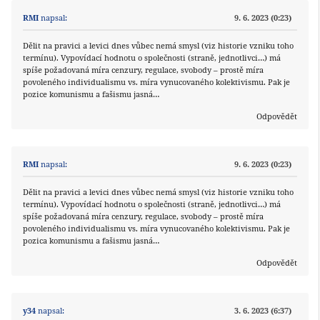
RMI
napsal:
9. 6. 2023 (0:23)
Dělit na pravici a levici dnes vůbec nemá smysl (viz historie vzniku toho
termínu). Vypovídací hodnotu o společnosti (straně, jednotlivci…) má
spíše požadovaná míra cenzury, regulace, svobody – prostě míra
povoleného individualismu vs. míra vynucovaného kolektivismu. Pak je
pozice komunismu a fašismu jasná…
Odpovědět
RMI
napsal:
9. 6. 2023 (0:23)
Dělit na pravici a levici dnes vůbec nemá smysl (viz historie vzniku toho
termínu). Vypovídací hodnotu o společnosti (straně, jednotlivci…) má
spíše požadovaná míra cenzury, regulace, svobody – prostě míra
povoleného individualismu vs. míra vynucovaného kolektivismu. Pak je
pozica komunismu a fašismu jasná…
Odpovědět
y34
napsal:
3. 6. 2023 (6:37)