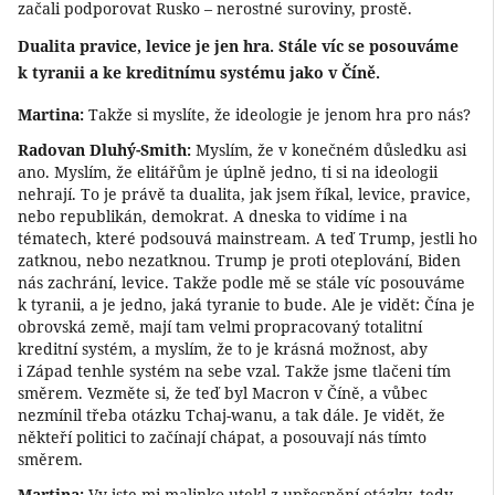
začali podporovat Rusko – nerostné suroviny, prostě.
Dualita pravice, levice je jen hra. Stále víc se posouváme
k tyranii a ke kreditnímu systému jako v Číně.
Martina:
Takže si myslíte, že ideologie je jenom hra pro nás?
Radovan Dluhý-Smith:
Myslím, že v konečném důsledku asi
ano. Myslím, že elitářům je úplně jedno, ti si na ideologii
nehrají. To je právě ta dualita, jak jsem říkal, levice, pravice,
nebo republikán, demokrat. A dneska to vidíme i na
tématech, které podsouvá mainstream. A teď Trump, jestli ho
zatknou, nebo nezatknou. Trump je proti oteplování, Biden
nás zachrání, levice. Takže podle mě se stále víc posouváme
k tyranii, a je jedno, jaká tyranie to bude. Ale je vidět: Čína je
obrovská země, mají tam velmi propracovaný totalitní
kreditní systém, a myslím, že to je krásná možnost, aby
i Západ tenhle systém na sebe vzal. Takže jsme tlačeni tím
směrem. Vezměte si, že teď byl Macron v Číně, a vůbec
nezmínil třeba otázku Tchaj-wanu, a tak dále. Je vidět, že
někteří politici to začínají chápat, a posouvají nás tímto
směrem.
Martina:
Vy jste mi malinko utekl z upřesnění otázky, tedy