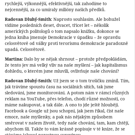
rychlejší, výkonnější, efektivnější, tak zahodíme to
nejcennější, za co umíraly milióny našich předků.
Radovan Dluhý-Smith:
Naprosto souhlasím. Ale bohužel
vidíme posledních deset, dvacet, třicet let – několik
amerických politologů o tom napsalo knížku, dokonce se
jedna kniha jmenuje Demokracie v úpadku – že opravdu
celosvětově od války proti terorismu demokracie paradoxně
upadá. Celosvětově.
Martina:
Dalo by se nějak shrnout – protože předpokládám,
že tento jev má velký vliv na naše myšlení – jak kapitalismus
dohledu, o kterém jsme mluvili, ovlivňuje naše chování?
Radovan Dluhý-Smith:
Už jsem se o tom trošičku zmínil. Tím,
jak trávíme spoustu času na sociálních sítích, tak jsme
sledováni, jsme monitorováni. A potom nám v rámci různých
reklam na YouTube, přes telefon, chodí různé možnosti, co
máme nakupovat, a tak dále. A ono to jde ještě hlouběji.
Facebook a Google už jsou schopni, jak jsem říkal, číst naše
emoce, naše myšlenky, a pak nás nějakým způsobem
směrovat v našem životě, tedy naše chování, tam, kam chtějí,
abychom šli. Takže to vám krásně popisuje v té knize, že se
stáváme jakousi nerostnou surovinou.