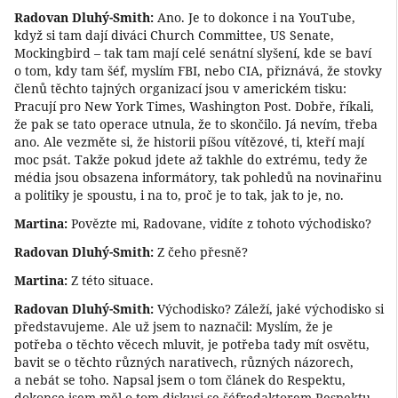
Radovan Dluhý-Smith:
Ano. Je to dokonce i na YouTube,
když si tam dají diváci Church Committee, US Senate,
Mockingbird – tak tam mají celé senátní slyšení, kde se baví
o tom, kdy tam šéf, myslím FBI, nebo CIA, přiznává, že stovky
členů těchto tajných organizací jsou v americkém tisku:
Pracují pro New York Times, Washington Post. Dobře, říkali,
že pak se tato operace utnula, že to skončilo. Já nevím, třeba
ano. Ale vezměte si, že historii píšou vítězové, ti, kteří mají
moc psát. Takže pokud jdete až takhle do extrému, tedy že
média jsou obsazena informátory, tak pohledů na novinařinu
a politiky je spoustu, i na to, proč je to tak, jak to je, no.
Martina:
Povězte mi, Radovane, vidíte z tohoto východisko?
Radovan Dluhý-Smith:
Z čeho přesně?
Martina:
Z této situace.
Radovan Dluhý-Smith:
Východisko? Záleží, jaké východisko si
představujeme. Ale už jsem to naznačil: Myslím, že je
potřeba o těchto věcech mluvit, je potřeba tady mít osvětu,
bavit se o těchto různých narativech, různých názorech,
a nebát se toho. Napsal jsem o tom článek do Respektu,
dokonce jsem měl o tom diskusi se šéfredaktorem Respektu,