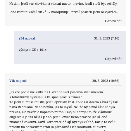
Nevím, jestli ten člověk má vlastní názor.. nevím, jestli stačí být sečtělý..
Jeho komunikační tik »ŽE« manipuluje.. první poslech jsem nevydržel..
Odpovědět
y34
napsal:
31. 5. 2023 (7:10)
výskyt » ŽE « 101x
Odpovědět
Vlk
napsal:
30. 5. 2023 (10:56)
„Takže podle mě válka na Ukrajině svět posouvá svět směrem
k totalitnímu systému, a ke spolupráci s Čínou.“
To jsem si musel pustit, jestli opravdu řekl. To je asi docela závažný fail
pana Radovana. Nebo nevím, jak to myslí. Ne, že by první část nebyla
pravda, ale závěr je naprosto mimo. Taky si nemyslím, že vládnoucí
oligarchii je tak nějak jedno, jestli levice nebo pravice (ať už obé
znamená cokoliv). Když korporace dělají byznys v Číně, tak je to kvůli
profitu na obrovském trhu (a případně i k proniknutí, subverzi