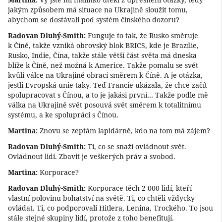
jakým způsobem má situace na Ukrajině sloužit tomu,
abychom se dostávali pod systém čínského dozoru?
Radovan Dluhý-Smith:
Funguje to tak, že Rusko směruje
k Číně, takže vzniká obrovský blok BRICS, kde je Brazílie,
Rusko, Indie, Čína, takže stále větší část světa má dneska
blíže k Číně, než možná k Americe. Takže pomalu se svět
kvůli válce na Ukrajině obrací směrem k Číně. A je otázka,
jestli Evropská unie taky. Teď Francie ukázala, že chce začít
spolupracovat s Čínou, a to je jakási první… Takže podle mě
válka na Ukrajině svět posouvá svět směrem k totalitnímu
systému, a ke spolupráci s Čínou.
Martina:
Znovu se zeptám lapidárně, kdo na tom má zájem?
Radovan Dluhý-Smith:
Ti, co se snaží ovládnout svět.
Ovládnout lidi. Zbavit je veškerých práv a svobod.
Martina:
Korporace?
Radovan Dluhý-Smith:
Korporace těch 2 000 lidí, kteří
vlastní polovinu bohatství na světě. Ti, co chtěli vždycky
ovládat. Ti, co podporovali Hitlera, Lenina, Trockého. To jsou
stále stejné skupiny lidí, protože z toho benefitují.