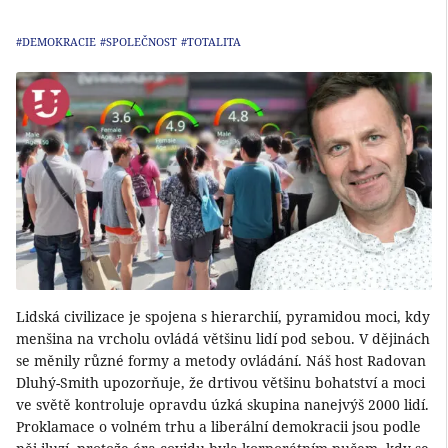
#DEMOKRACIE
#SPOLEČNOST
#TOTALITA
Lidská civilizace je spojena s hierarchií, pyramidou moci, kdy
menšina na vrcholu ovládá většinu lidí pod sebou. V dějinách
se měnily různé formy a metody ovládání. Náš host Radovan
Dluhý-Smith upozorňuje, že drtivou většinu bohatství a moci
ve světě kontroluje opravdu úzká skupina nanejvýš 2000 lidí.
Proklamace o volném trhu a liberální demokracii jsou podle