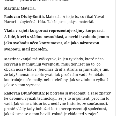
Martina:
Materiál.
Radovan Dluhý-Smith:
Materiál. A to je to, co říkal Yuval
Harari – zbytečná třída. Takže jsme jakýsi materiál.
Vláda v zajetí korporací reprezentuje zájmy korporací.
A lidé, kteří s vládou nesouhlasí, a nevidí svobodu jenom
jako svobodu něco konzumovat, ale jako názorovou
svobodu, mají problém.
Martina:
Zaujal mě váš výrok, že jen ty vlády, které něco
skrývají a manipulují veřejností, musí dohlížet na to, co
občan nosí v hlavě. Jenomže druhá strana argumentuje tím,
že když nemáme co skrývat, tak proč nám vadí, že někdo
kontroluje naše maily, nebo telefony. Jak se z tohoto vylhat?
Jak se v tom vyznat?
Radovan Dluhý-Smith:
Je potřeba si uvědomit, a zase zpátky
ke dvojímu využití technologií, že je to argument, proč mi to
vadí. Jak víme z historie, z nedávné historie, ze současnosti,
prostě vlády tady bohužel často nereprezentují společnost,
jak už jsme se o tom bavili. Pokud je vláda teď v zajetí