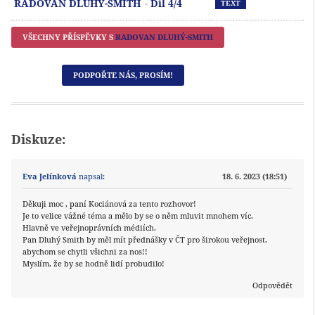
RADOVAN DLUHÝ-SMITH
Díl 4/4
TEXT
VŠECHNY PŘÍSPĚVKY S
RADOVAN DLUHÝ-SMITH
PODPOŘTE NÁS, PROSÍM!
Diskuze:
Eva Jelínková
napsal:
18. 6. 2023 (18:51)
Děkuji moc , paní Kociánová za tento rozhovor!
Je to velice vážné téma a mělo by se o něm mluvit mnohem víc.
Hlavně ve veřejnoprávních médiích.
Pan Dluhý Smith by měl mít přednášky v ČT pro širokou veřejnost,
abychom se chytli všichni za nos!!
Myslím, že by se hodně lidí probudilo!
Odpovědět