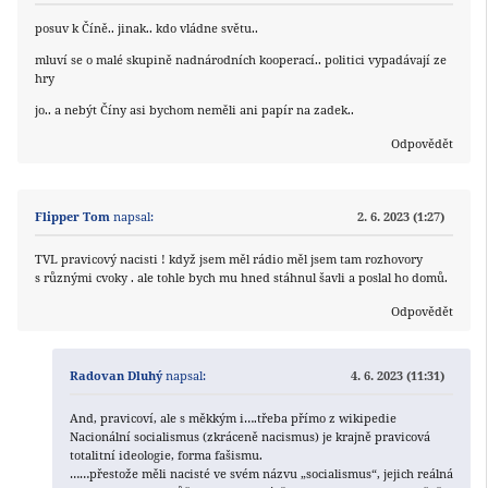
posuv k Číně.. jinak.. kdo vládne světu..
mluví se o malé skupině nadnárodních kooperací.. politici vypadávají ze
hry
jo.. a nebýt Číny asi bychom neměli ani papír na zadek..
Odpovědět
Flipper Tom
napsal:
2. 6. 2023 (1:27)
TVL pravicový nacisti ! když jsem měl rádio měl jsem tam rozhovory
s různými cvoky . ale tohle bych mu hned stáhnul šavli a poslal ho domů.
Odpovědět
Radovan Dluhý
napsal:
4. 6. 2023 (11:31)
And, pravicoví, ale s měkkým i….třeba přímo z wikipedie
Nacionální socialismus (zkráceně nacismus) je krajně pravicová
totalitní ideologie, forma fašismu.
……přestože měli nacisté ve svém názvu „socialismus“, jejich reálná