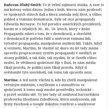
Radovan Dluhý-Smith:
To je velmi zajímavá otázka. A zase to
má kořeny velmi dávno. Jedna z knih, kterou nám profesoři
ve Spojených státech dali a která změnila můj život, a vůbec
pohled a vnímání demokracie, byla od otce propagandy
Edwarda Bernayse. To byl poradce amerických prezidentů,
bavím se o nějakých 30., 40., 50. letech, který v knize
Propaganda mluví o tom, že v demokracii, a obzvláště
v demokracii je potřeba řídit a směrovat vnímání lidí,
vytvářet propagandu, manipulovat myšlení lidí. Takže, když
si vezmete, Martino, že vlastně už skoro sto let tady máme
opravdu propracovaný systém propagandy v médiích ze
strany politiků, a tak dále, tak myslím, že se člověk vůbec
nediví, že většinová společnost žije v iluzi, že nám média
říkají pravdu, že politici nám říkají pravdu. Když si
uvědomíte tyto souvislosti, tak tomu tak opravdu není.
Martina:
A teď navíc všichni ti, kdo by chtěli manipulovat
veřejným míněním, s myšlením a s atmosférou ve
společnosti, k tomu mají mnohé prostředky, technické –
a právě sociální sítě. Vy jste tady už zmiňoval harvardskou
profesorku Shoshanu Zuboffovou, která analyzovala, jak
firmy Facebook a Google dokážou rozebrat a analyzovat