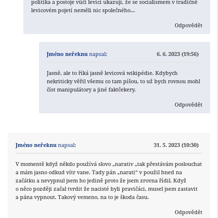
politika a postoje vůči levici ukazují, že se socialismem v tradičně
levicovém pojetí neměli nic společného…
Odpovědět
Jméno neřeknu
napsal:
6. 6. 2023 (19:56)
Jasně, ale to říká jasně levicová wikipédie. Kdybych
nekriticky věřil všemu co tam píšou, to už bych rovnou mohl
číst manipulátory a jiné faktčekery.
Odpovědět
Jméno neřeknu
napsal:
31. 5. 2023 (10:30)
V momentě když někdo používá slovo „narativ „tak přestávám poslouchat
a mám jasno odkud vítr vane. Tady pán „narati“ v použil hned na
začátku a nevypnul jsem ho jedině proto že jsem zrovna řídil. Když
o něco později začal tvrdit že nacisté byli pravičáci, musel jsem zastavit
a pána vypnout. Takový vemeno, na to je škoda času.
Odpovědět