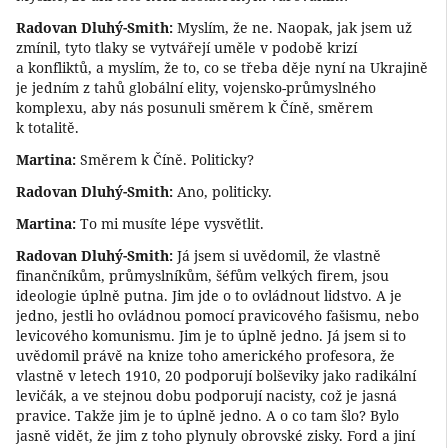
Radovan Dluhý-Smith:
Myslím, že ne. Naopak, jak jsem už
zmínil, tyto tlaky se vytvářejí uměle v podobě krizí
a konfliktů, a myslím, že to, co se třeba děje nyní na Ukrajině
je jedním z tahů globální elity, vojensko-průmyslného
komplexu, aby nás posunuli směrem k Číně, směrem
k totalitě.
Martina:
Směrem k Číně. Politicky?
Radovan Dluhý-Smith:
Ano, politicky.
Martina:
To mi musíte lépe vysvětlit.
Radovan Dluhý-Smith:
Já jsem si uvědomil, že vlastně
finančníkům, průmyslníkům, šéfům velkých firem, jsou
ideologie úplně putna. Jim jde o to ovládnout lidstvo. A je
jedno, jestli ho ovládnou pomocí pravicového fašismu, nebo
levicového komunismu. Jim je to úplně jedno. Já jsem si to
uvědomil právě na knize toho amerického profesora, že
vlastně v letech 1910, 20 podporují bolševiky jako radikální
levičák, a ve stejnou dobu podporují nacisty, což je jasná
pravice. Takže jim je to úplně jedno. A o co tam šlo? Bylo
jasně vidět, že jim z toho plynuly obrovské zisky. Ford a jiní