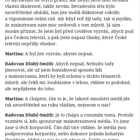
vlastní zkušenost, takže nevím. Devadesátá léta bylo
neuvěřitelné období, tam jste mohli diskutovat cokoliv,
a vzpomínám velmi rád. Ale když teď žiji tady, tak si myslím,
že mainstream nám moc nedovolí o tom mluvit. Já sám
musím přiznat, že jsem byl před covidem vyzván, abych psal
pro Českou televizi, a pak jsem napsal články, které České
televizi nepřišly vhodné.
Martina:
A byl jste vyzván, abyste nepsal.
Radovan Dluhý-Smith:
Abych nepsal. Nebudu tady
jmenovat, ale už jsem kontaktoval spoustu lidí
z mainstreamu, kteří by byli ochotni o těchto tématech
mluvit, ale řekli mi: Souhlasíme s tebou, vidíme to podobně,
ale nepůjdeme do toho.
Martina:
A chápete, čím to je, že takové množství médií jde
tak neuvěřitelně na ruku vládám, nejenom u nás?
Radovan Dluhý-Smith:
Já to chápu a rozumím tomu. Protože
vezměte si, kdo sponzoruje mainstreamová média. To jsme
zase u těch korporátů. Čím dál více vidíme, že média jsou
podporována korporáty, nebo dokonce jedním bohatým
člověkem. Vždyť i u nás to tak přece je. Takže se tomu