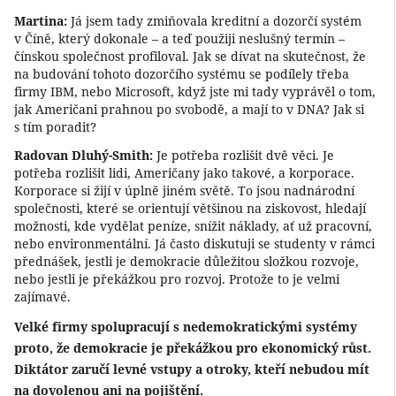
Martina:
Já jsem tady zmiňovala kreditní a dozorčí systém
v Číně, který dokonale – a teď použiji neslušný termín –
čínskou společnost profiloval. Jak se dívat na skutečnost, že
na budování tohoto dozorčího systému se podílely třeba
firmy IBM, nebo Microsoft, když jste mi tady vyprávěl o tom,
jak Američani prahnou po svobodě, a mají to v DNA? Jak si
s tím poradit?
Radovan Dluhý-Smith:
Je potřeba rozlišit dvě věci. Je
potřeba rozlišit lidi, Američany jako takové, a korporace.
Korporace si žijí v úplně jiném světě. To jsou nadnárodní
společnosti, které se orientují většinou na ziskovost, hledají
možnosti, kde vydělat peníze, snížit náklady, ať už pracovní,
nebo environmentální. Já často diskutuji se studenty v rámci
přednášek, jestli je demokracie důležitou složkou rozvoje,
nebo jestli je překážkou pro rozvoj. Protože to je velmi
zajímavé.
Velké firmy spolupracují s nedemokratickými systémy
proto, že demokracie je překážkou pro ekonomický růst.
Diktátor zaručí levné vstupy a otroky, kteří nebudou mít
na dovolenou ani na pojištění.