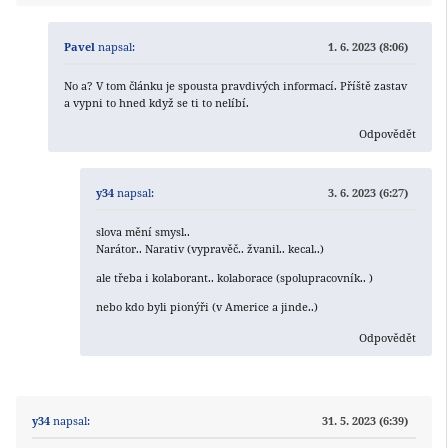
Pavel
napsal:
1. 6. 2023 (8:06)
No a? V tom článku je spousta pravdivých informací. Příště zastav
a vypni to hned když se ti to nelíbí.
Odpovědět
y34
napsal:
3. 6. 2023 (6:27)
slova mění smysl..
Narátor.. Narativ (vypravěč.. žvanil.. kecal..)
ale třeba i kolaborant.. kolaborace (spolupracovník.. )
nebo kdo byli pionýři (v Americe a jinde..)
Odpovědět
y34
napsal:
31. 5. 2023 (6:39)