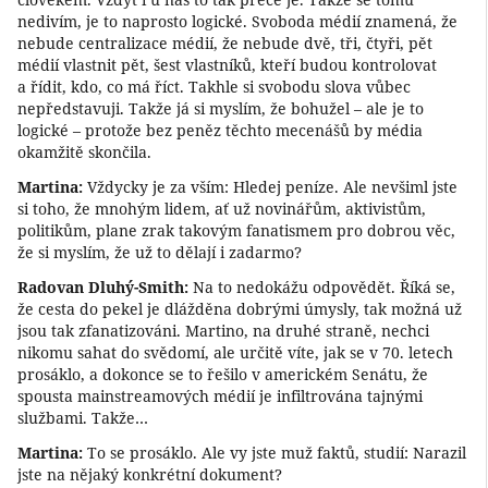
nedivím, je to naprosto logické. Svoboda médií znamená, že
nebude centralizace médií, že nebude dvě, tři, čtyři, pět
médií vlastnit pět, šest vlastníků, kteří budou kontrolovat
a řídit, kdo, co má říct. Takhle si svobodu slova vůbec
nepředstavuji. Takže já si myslím, že bohužel – ale je to
logické – protože bez peněz těchto mecenášů by média
okamžitě skončila.
Martina:
Vždycky je za vším: Hledej peníze. Ale nevšiml jste
si toho, že mnohým lidem, ať už novinářům, aktivistům,
politikům, plane zrak takovým fanatismem pro dobrou věc,
že si myslím, že už to dělají i zadarmo?
Radovan Dluhý-Smith:
Na to nedokážu odpovědět. Říká se,
že cesta do pekel je dlážděna dobrými úmysly, tak možná už
jsou tak zfanatizováni. Martino, na druhé straně, nechci
nikomu sahat do svědomí, ale určitě víte, jak se v 70. letech
prosáklo, a dokonce se to řešilo v americkém Senátu, že
spousta mainstreamových médií je infiltrována tajnými
službami. Takže…
Martina:
To se prosáklo. Ale vy jste muž faktů, studií: Narazil
jste na nějaký konkrétní dokument?