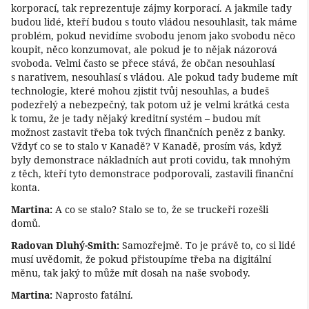
korporací, tak reprezentuje zájmy korporací. A jakmile tady
budou lidé, kteří budou s touto vládou nesouhlasit, tak máme
problém, pokud nevidíme svobodu jenom jako svobodu něco
koupit, něco konzumovat, ale pokud je to nějak názorová
svoboda. Velmi často se přece stává, že občan nesouhlasí
s narativem, nesouhlasí s vládou. Ale pokud tady budeme mít
technologie, které mohou zjistit tvůj nesouhlas, a budeš
podezřelý a nebezpečný, tak potom už je velmi krátká cesta
k tomu, že je tady nějaký kreditní systém – budou mít
možnost zastavit třeba tok tvých finančních peněz z banky.
Vždyť co se to stalo v Kanadě? V Kanadě, prosím vás, když
byly demonstrace nákladních aut proti covidu, tak mnohým
z těch, kteří tyto demonstrace podporovali, zastavili finanční
konta.
Martina:
A co se stalo? Stalo se to, že se truckeři rozešli
domů.
Radovan Dluhý-Smith:
Samozřejmě. To je právě to, co si lidé
musí uvědomit, že pokud přistoupíme třeba na digitální
měnu, tak jaký to může mít dosah na naše svobody.
Martina:
Naprosto fatální.