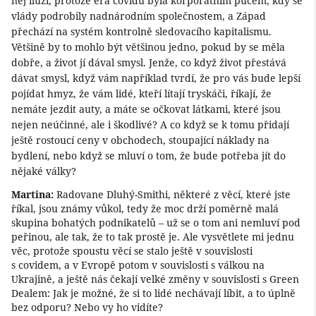
něj iluzí, protože éra covidu byla korporátním pučem, kdy se
vlády podrobily nadnárodním společnostem, a Západ
přechází na systém kontrolně sledovacího kapitalismu.
Většině by to mohlo být většinou jedno, pokud by se měla
dobře, a život jí dával smysl. Jenže, co když život přestává
dávat smysl, když vám například tvrdí, že pro vás bude lepší
pojídat hmyz, že vám lidé, kteří lítají tryskáči, říkají, že
nemáte jezdit auty, a máte se očkovat látkami, které jsou
nejen neúčinné, ale i škodlivé? A co když se k tomu přidají
ještě rostoucí ceny v obchodech, stoupající náklady na
bydlení, nebo když se mluví o tom, že bude potřeba jít do
nějaké války?
Martina:
Radovane Dluhý-Smithi, některé z věcí, které jste
říkal, jsou známy vůkol, tedy že moc drží poměrně malá
skupina bohatých podnikatelů – už se o tom ani nemluví pod
peřinou, ale tak, že to tak prostě je. Ale vysvětlete mi jednu
věc, protože spoustu věcí se stalo ještě v souvislosti
s covidem, a v Evropě potom v souvislosti s válkou na
Ukrajině, a ještě nás čekají velké změny v souvislosti s Green
Dealem: Jak je možné, že si to lidé nechávají líbit, a to úplně
bez odporu? Nebo vy ho vidíte?