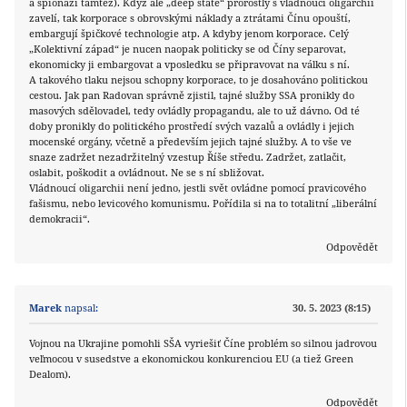
a špionáži tamtéž). Když ale „deep state“ prorostlý s vládnoucí oligarchií
zavelí, tak korporace s obrovskými náklady a ztrátami Čínu opouští,
embargují špičkové technologie atp. A kdyby jenom korporace. Celý
„Kolektivní západ“ je nucen naopak politicky se od Číny separovat,
ekonomicky ji embargovat a vposledku se připravovat na válku s ní.
A takového tlaku nejsou schopny korporace, to je dosahováno politickou
cestou. Jak pan Radovan správně zjistil, tajné služby SSA pronikly do
masových sdělovadel, tedy ovládly propagandu, ale to už dávno. Od té
doby pronikly do politického prostředí svých vazalů a ovládly i jejich
mocenské orgány, včetně a především jejich tajné služby. A to vše ve
snaze zadržet nezadržitelný vzestup Říše středu. Zadržet, zatlačit,
oslabit, poškodit a ovládnout. Ne se s ní sbližovat.
Vládnoucí oligarchii není jedno, jestli svět ovládne pomocí pravicového
fašismu, nebo levicového komunismu. Pořídila si na to totalitní „liberální
demokracii“.
Odpovědět
Marek
napsal:
30. 5. 2023 (8:15)
Vojnou na Ukrajine pomohli SŠA vyriešiť Číne problém so silnou jadrovou
veľmocou v susedstve a ekonomickou konkurenciou EU (a tiež Green
Dealom).
Odpovědět