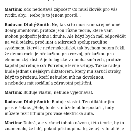
Martina:
Kdo nedostává zápočet? Co musí člověk pro vás
tvrdit, aby… Nebo je to jenom prostě…
Radovan Dluhý-Smith:
Ne, tak si to musí samozřejmě umět
doargumentovat, protože jsou různé teorie, které vám
mohou podpořit jedno i druhé. Ale když bych měl odpovědět
na vaši otázku, proč IBM a Microsoft spolupracují se
systémem, který je nedemokratický, tak bychom potom řekli,
že demokracie je překážkou pro rozvoj, překážkou pro
ekonomický růst. A je to logické v mnoha směrech, protože
kapitál potřebuje co? Potřebuje levné vstupy. Takže raději
bude jednat s nějakým diktátorem, který mu zaručí otroky,
když to přeženu, kteří nebudou mít na dovolenou,
a nebudou mít sociální a zdravotní pojištění.
Martina:
Buduje vlastní, nebude vyjednávat.
Radovan Dluhý-Smith:
Buduje vlastní. Ten diktátor jim
prostě řekne: „Hele, tohle si můžete obhospodařit, tady
můžete těžit lithium pro vaše elektrická auta.
Martina:
Dobrá, ale v rámci tohoto názoru, této teorie, by to
znamenalo, že lidé, pokud přistoupí na to, že být v totalitě je