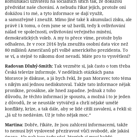
komunikaci uživatelů na sociálních sítích tak, že dokážou
předvídat naše chování. A nebudu říkat jejich, protože oni
dokážou i to mé, a tyto informace se dají využít,
a samozřejmě i zneužít. Mimo jiné také k akumulaci zisku, ale
právě i k tomu, o čem jsme se už bavili, tedy k ovlivňování
nálad ve společnosti, ovlivňování veřejného mínění,
demokratických voleb. A my to přece víme, protože bylo
odhaleno, že v roce 2016 byla zneužita osobní data více než
80 miliónů Američanů při volbě amerického prezidenta. To
se ví, a stejně to nikomu dost nevadí. Máte pro to vysvětlení?
Radovan Dluhý-Smith:
Tak vezměte si, jak často o tom třeba
Česká televize informuje. V nedělních otázkách pana
Moravce je diskuse, a já bych řekl, že pan Moravec toto téma
s nikým ani jednou nediskutoval. Takže tato informace nějak
pronikne, prosákne, ale hned zapadne. Jednak z toho
důvodu, že těchto informací je spoustu, a možná i to je jeden
z důvodů, že se neustále vytvářejí a chrlí nějaké umělé
konflikty, krize, a tak dále, aby se lidé cítili zavaleni, a řekli si:
„Já už to nedávám. Už je toho nějak moc.“
Martina:
Dobře, říkáte, že jsou zahlceni informacemi, takže
to nemusí být vysloveně přezíravost vůči svobodě, ale jakási
únava. Ale pak jsou tady věci, kterých si musí každý