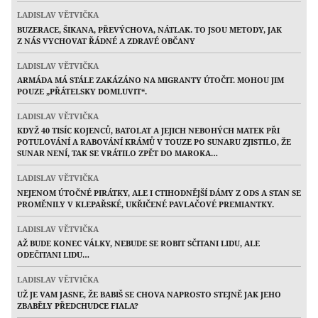
LADISLAV VĚTVIČKA
BUZERACE, ŠIKANA, PŘEVÝCHOVA, NÁTLAK. TO JSOU METODY, JAK
Z NÁS VYCHOVAT ŘÁDNÉ A ZDRAVÉ OBČANY
LADISLAV VĚTVIČKA
ARMÁDA MÁ STÁLE ZAKÁZÁNO NA MIGRANTY ÚTOČIT. MOHOU JIM
POUZE „PŘÁTELSKY DOMLUVIT“.
LADISLAV VĚTVIČKA
KDYŽ 40 TISÍC KOJENCŮ, BATOLAT A JEJICH NEBOHÝCH MATEK PŘI
POTULOVÁNÍ A RABOVÁNÍ KRÁMŮ V TOUZE PO SUNARU ZJISTILO, ŽE
SUNAR NENÍ, TAK SE VRÁTILO ZPĚT DO MAROKA…
LADISLAV VĚTVIČKA
NEJENOM ÚTOČNÉ PIRÁTKY, ALE I CTIHODNĚJŠÍ DÁMY Z ODS A STAN SE
PROMĚNILY V KLEPAŘSKÉ, UKŘIČENÉ PAVLAČOVÉ PREMIANTKY.
LADISLAV VĚTVIČKA
AŽ BUDE KONEC VÁLKY, NEBUDE SE ROBIT SČITANI LIDU, ALE
ODEČITANI LIDU…
LADISLAV VĚTVIČKA
UŽ JE VAM JASNE, ŽE BABIŠ SE CHOVA NAPROSTO STEJNĚ JAK JEHO
ZBABĚLY PŘEDCHUDCE FIALA?