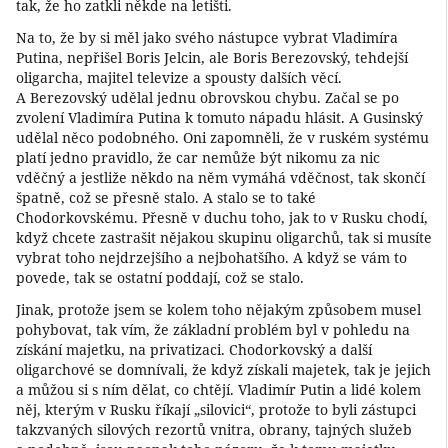
tak, že ho zatkli někde na letišti.
Na to, že by si měl jako svého nástupce vybrat Vladimíra
Putina, nepřišel Boris Jelcin, ale Boris Berezovský, tehdejší
oligarcha, majitel televize a spousty dalších věcí.
A Berezovský udělal jednu obrovskou chybu. Začal se po
zvolení Vladimíra Putina k tomuto nápadu hlásit. A Gusinský
udělal něco podobného. Oni zapomněli, že v ruském systému
platí jedno pravidlo, že car nemůže být nikomu za nic
vděčný a jestliže někdo na něm vymáhá vděčnost, tak skončí
špatně, což se přesně stalo. A stalo se to také
Chodorkovskému. Přesně v duchu toho, jak to v Rusku chodí,
když chcete zastrašit nějakou skupinu oligarchů, tak si musíte
vybrat toho nejdrzejšího a nejbohatšího. A když se vám to
povede, tak se ostatní poddají, což se stalo.
Jinak, protože jsem se kolem toho nějakým způsobem musel
pohybovat, tak vím, že základní problém byl v pohledu na
získání majetku, na privatizaci. Chodorkovský a další
oligarchové se domnívali, že když získali majetek, tak je jejich
a můžou si s ním dělat, co chtějí. Vladimír Putin a lidé kolem
něj, kterým v Rusku říkají „silovici“, protože to byli zástupci
takzvaných silových rezortů vnitra, obrany, tajných služeb