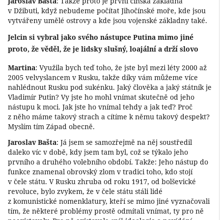
Jaroslav Bašta
: Takže proto je první čínská základna
v Džibuti, když nebudeme počítat Jihočínské moře, kde jsou
vytvářeny umělé ostrovy a kde jsou vojenské základny také.
Jelcin si vybral jako svého nástupce Putina mimo jiné
proto, že věděl, že je lidsky slušný, loajální a drží slovo
Martina
: Využila bych teď toho, že jste byl mezi léty 2000 až
2005 velvyslancem v Rusku, takže díky vám můžeme více
nahlédnout Rusku pod sukénku. Jaký člověka a jaký státník je
Vladimír Putin? Vy jste ho mohl vnímat skutečně od jeho
nástupu k moci. Jak jste ho vnímal tehdy a jak teď? Proč
z něho máme takový strach a cítíme k němu takový despekt?
Myslím tím Západ obecně.
Jaroslav Bašta
: Já jsem se samozřejmě na něj soustředil
daleko víc v době, kdy jsem tam byl, což se týkalo jeho
prvního a druhého volebního období. Takže: Jeho nástup do
funkce znamenal obrovský zlom v tradici toho, kdo stojí
v čele státu. V Rusku zhruba od roku 1917, od bolševické
revoluce, bylo zvykem, že v čele státu stáli lidé
z komunistické nomenklatury, kteří se mimo jiné vyznačovali
tím, že některé problémy prostě odmítali vnímat, ty pro ně