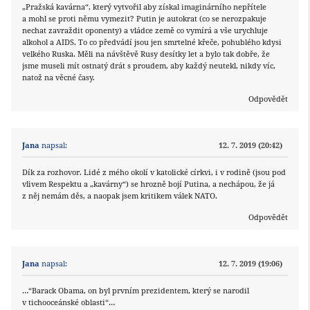
„Pražská kavárna“, který vytvořil aby získal imaginárního nepřítele
a mohl se proti němu vymezit? Putin je autokrat (co se nerozpakuje
nechat zavraždit oponenty) a vládce země co vymírá a vše urychluje
alkohol a AIDS. To co předvádí jsou jen smrtelné křeče, pohublého kdysi
velkého Ruska. Měli na návštěvě Rusy desítky let a bylo tak dobře, že
jsme museli mít ostnatý drát s proudem, aby každý neutekl, nikdy víc,
natož na věcné časy.
Odpovědět
Jana
napsal:
12. 7. 2019 (20:42)
Dík za rozhovor. Lidé z mého okolí v katolické církvi, i v rodině (jsou pod
vlivem Respektu a „kavárny“) se hrozně bojí Putina, a nechápou, že já
z něj nemám děs, a naopak jsem kritikem válek NATO.
Odpovědět
Jana
napsal:
12. 7. 2019 (19:06)
…“Barack Obama, on byl prvním prezidentem, který se narodil
v tichooceánské oblasti“…