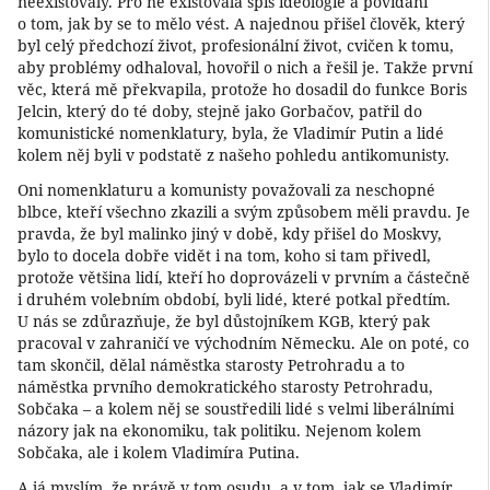
neexistovaly. Pro ně existovala spíš ideologie a povídání
o tom, jak by se to mělo vést. A najednou přišel člověk, který
byl celý předchozí život, profesionální život, cvičen k tomu,
aby problémy odhaloval, hovořil o nich a řešil je. Takže první
věc, která mě překvapila, protože ho dosadil do funkce Boris
Jelcin, který do té doby, stejně jako Gorbačov, patřil do
komunistické nomenklatury, byla, že Vladimír Putin a lidé
kolem něj byli v podstatě z našeho pohledu antikomunisty.
Oni nomenklaturu a komunisty považovali za neschopné
blbce, kteří všechno zkazili a svým způsobem měli pravdu. Je
pravda, že byl malinko jiný v době, kdy přišel do Moskvy,
bylo to docela dobře vidět i na tom, koho si tam přivedl,
protože většina lidí, kteří ho doprovázeli v prvním a částečně
i druhém volebním období, byli lidé, které potkal předtím.
U nás se zdůrazňuje, že byl důstojníkem KGB, který pak
pracoval v zahraničí ve východním Německu. Ale on poté, co
tam skončil, dělal náměstka starosty Petrohradu a to
náměstka prvního demokratického starosty Petrohradu,
Sobčaka – a kolem něj se soustředili lidé s velmi liberálními
názory jak na ekonomiku, tak politiku. Nejenom kolem
Sobčaka, ale i kolem Vladimíra Putina.
A já myslím, že právě v tom osudu, a v tom, jak se Vladimír