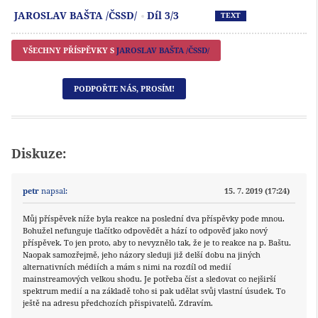
Př
JAROSLAV BAŠTA /ČSSD/
Díl 3/3
TEXT
VŠECHNY PŘÍSPĚVKY S
JAROSLAV BAŠTA /ČSSD/
PODPOŘTE NÁS, PROSÍM!
Diskuze:
petr
napsal:
15. 7. 2019 (17:24)
Můj příspěvek níže byla reakce na poslední dva příspěvky pode mnou.
Bohužel nefunguje tlačítko odpovědět a hází to odpověď jako nový
příspěvek. To jen proto, aby to nevyznělo tak, že je to reakce na p. Baštu.
Naopak samozřejmě, jeho názory sleduji již delší dobu na jiných
alternativních médiích a mám s nimi na rozdíl od medií
mainstreamových velkou shodu. Je potřeba číst a sledovat co nejširší
spektrum medií a na základě toho si pak udělat svůj vlastní úsudek. To
ještě na adresu předchozích přispivatelů. Zdravím.