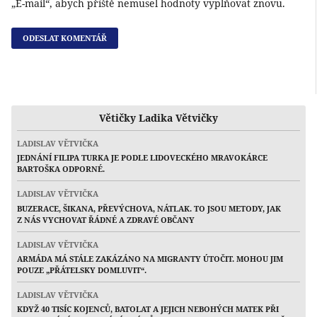
„E-mail“, abych příště nemusel hodnoty vyplňovat znovu.
Větičky Ladika Větvičky
LADISLAV VĚTVIČKA
JEDNÁNÍ FILIPA TURKA JE PODLE LIDOVECKÉHO MRAVOKÁRCE
BARTOŠKA ODPORNÉ.
LADISLAV VĚTVIČKA
BUZERACE, ŠIKANA, PŘEVÝCHOVA, NÁTLAK. TO JSOU METODY, JAK
Z NÁS VYCHOVAT ŘÁDNÉ A ZDRAVÉ OBČANY
LADISLAV VĚTVIČKA
ARMÁDA MÁ STÁLE ZAKÁZÁNO NA MIGRANTY ÚTOČIT. MOHOU JIM
POUZE „PŘÁTELSKY DOMLUVIT“.
LADISLAV VĚTVIČKA
KDYŽ 40 TISÍC KOJENCŮ, BATOLAT A JEJICH NEBOHÝCH MATEK PŘI