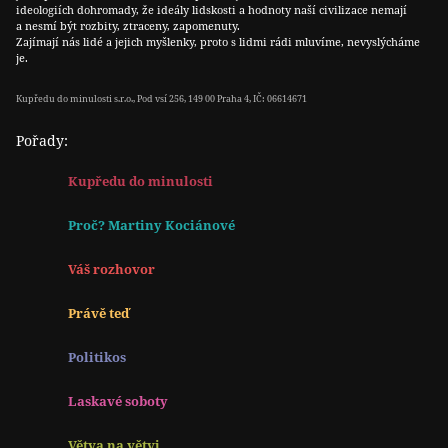
ideologiích dohromady, že ideály lidskosti a hodnoty naší civilizace nemají
a nesmí být rozbity, ztraceny, zapomenuty.
Zajímají nás lidé a jejich myšlenky, proto s lidmi rádi mluvíme, nevyslýcháme
je.
Kupředu do minulosti s.r.o., Pod vsí 256, 149 00 Praha 4, IČ: 06614671
Pořady:
Kupředu do minulosti
Proč? Martiny Kociánové
Váš rozhovor
Právě teď
Politikos
Laskavé soboty
Větva na větvi