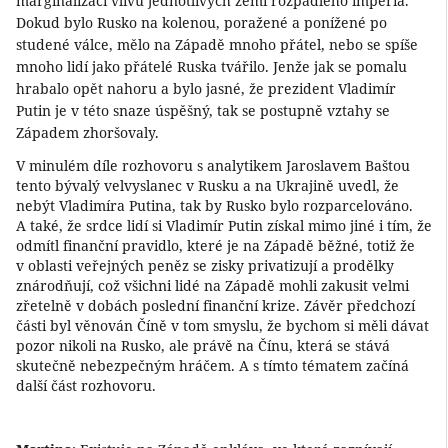
marginalizaci vlivu jednotlivých zemí rozpadlého impéria.
Dokud bylo Rusko na kolenou, poražené a ponížené po
studené válce, mělo na Západě mnoho přátel, nebo se spíše
mnoho lidí jako přátelé Ruska tvářilo. Jenže jak se pomalu
hrabalo opět nahoru a bylo jasné, že prezident Vladimír
Putin je v této snaze úspěšný, tak se postupně vztahy se
Západem zhoršovaly.
V minulém díle rozhovoru s analytikem Jaroslavem Baštou
tento bývalý velvyslanec v Rusku a na Ukrajině uvedl, že
nebýt Vladimíra Putina, tak by Rusko bylo rozparcelováno.
A také, že srdce lidí si Vladimír Putin získal mimo jiné i tím, že
odmítl finanční pravidlo, které je na Západě běžné, totiž že
v oblasti veřejných peněz se zisky privatizují a prodělky
znárodňují, což všichni lidé na Západě mohli zakusit velmi
zřetelně v dobách poslední finanční krize. Závěr předchozí
části byl věnován Číně v tom smyslu, že bychom si měli dávat
pozor nikoli na Rusko, ale právě na Čínu, která se stává
skutečně nebezpečným hráčem. A s tímto tématem začíná
další část rozhovoru.