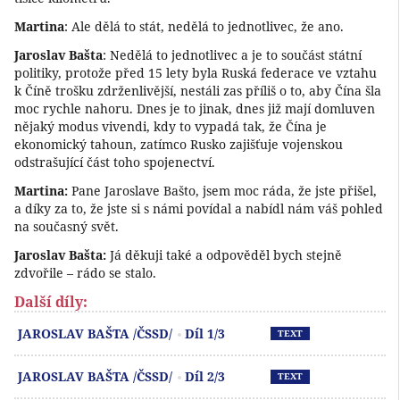
Martina
: Ale dělá to stát, nedělá to jednotlivec, že ano.
Jaroslav Bašta
: Nedělá to jednotlivec a je to součást státní
politiky, protože před 15 lety byla Ruská federace ve vztahu
k Číně trošku zdrženlivější, nestáli zas příliš o to, aby Čína šla
moc rychle nahoru. Dnes je to jinak, dnes již mají domluven
nějaký modus vivendi, kdy to vypadá tak, že Čína je
ekonomický tahoun, zatímco Rusko zajišťuje vojenskou
odstrašující část toho spojenectví.
Martina:
Pane Jaroslave Bašto, jsem moc ráda, že jste přišel,
a díky za to, že jste si s námi povídal a nabídl nám váš pohled
na současný svět.
Jaroslav Bašta:
Já děkuji také a odpověděl bych stejně
zdvořile – rádo se stalo.
Další díly:
Př
JAROSLAV BAŠTA /ČSSD/
Díl 1/3
TEXT
Př
JAROSLAV BAŠTA /ČSSD/
Díl 2/3
TEXT