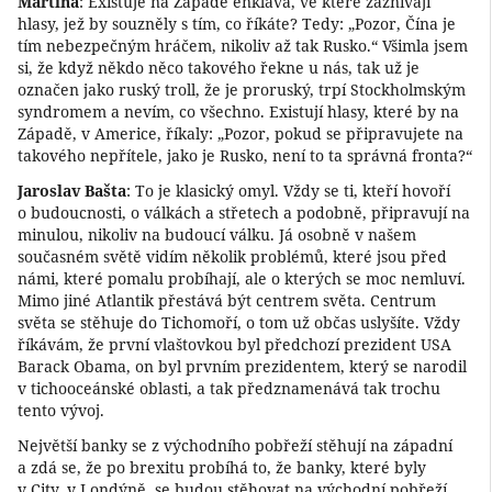
Martina
: Existuje na Západě enkláva, ve které zaznívají
hlasy, jež by souzněly s tím, co říkáte? Tedy: „Pozor, Čína je
tím nebezpečným hráčem, nikoliv až tak Rusko.“ Všimla jsem
si, že když někdo něco takového řekne u nás, tak už je
označen jako ruský troll, že je proruský, trpí Stockholmským
syndromem a nevím, co všechno. Existují hlasy, které by na
Západě, v Americe, říkaly: „Pozor, pokud se připravujete na
takového nepřítele, jako je Rusko, není to ta správná fronta?“
Jaroslav Bašta
: To je klasický omyl. Vždy se ti, kteří hovoří
o budoucnosti, o válkách a střetech a podobně, připravují na
minulou, nikoliv na budoucí válku. Já osobně v našem
současném světě vidím několik problémů, které jsou před
námi, které pomalu probíhají, ale o kterých se moc nemluví.
Mimo jiné Atlantik přestává být centrem světa. Centrum
světa se stěhuje do Tichomoří, o tom už občas uslyšíte. Vždy
říkávám, že první vlaštovkou byl předchozí prezident USA
Barack Obama, on byl prvním prezidentem, který se narodil
v tichooceánské oblasti, a tak předznamenává tak trochu
tento vývoj.
Největší banky se z východního pobřeží stěhují na západní
a zdá se, že po brexitu probíhá to, že banky, které byly
v City, v Londýně, se budou stěhovat na východní pobřeží