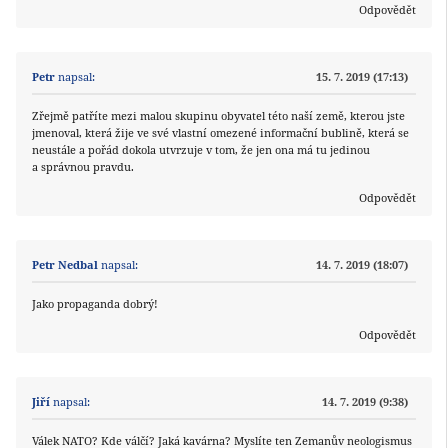
Odpovědět
Petr
napsal:
15. 7. 2019 (17:13)
Zřejmě patříte mezi malou skupinu obyvatel této naší země, kterou jste
jmenoval, která žije ve své vlastní omezené informační bublině, která se
neustále a pořád dokola utvrzuje v tom, že jen ona má tu jedinou
a správnou pravdu.
Odpovědět
Petr Nedbal
napsal:
14. 7. 2019 (18:07)
Jako propaganda dobrý!
Odpovědět
Jiří
napsal:
14. 7. 2019 (9:38)
Válek NATO? Kde válčí? Jaká kavárna? Myslíte ten Zemanův neologismus