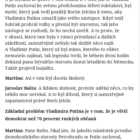
Putin zachoval ke svému předchozímu šéfovi Sobčakovi, byl
motiv, který pak vedl později Borise Jelcina k tomu, aby
Vladimíra Putina označil jako svého nástupce. Když totiž
Sobčak prohrál volby a přestal být starostou, tak jeho
nástupce se rozhodl, že ho nechá zavřít. A to proto, že
v situaci, která tam byla v rámci privatizací a dalších
záležitostí, samozřejmě nebylo tak složité něco najít.
A Vladimír Putin, který už byl mimo, kterého to vůbec
nemuselo zajímat, tak legenda tvrdí, že během dvou hodin
dokázal pana bývalého starostu dostat letadlem do Německa.
Takže projevil loajalitu.
Martina
: Asi v tom byl docela školený.
Jaroslav Bašta
: A lidskou slušnost, protože udělal něco, co by
někdo moc nečekal. A to byl důvod, který si samozřejmě
zapamatoval právě Boris Jelcin.
Základní problém Vladimíra Putina je v tom, že je větší
demokrat než 70 procent ruských občanů
Martina
: Pane Bašto, říkal jste, že jakožto náměstek prvního
demokratického starosty Petrohradu se Putin zachoval,