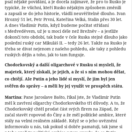
psal nějaké povídání, a je docela zajímavé, že pro to Rusko je
typické, že všichni, kteří Rusko nějakým způsobem změnili
a zapsali se do jeho historie, vládli neuvěřitelně dlouho. Ivan
Hrozný 51 let, Petr První, Kateřina Velká, Stalin přes 30 let.
A dnes Vladimír Putin, když budeme počítat střídaní
s Medveděvem, už je u moci déle než Brežněv – a jestliže
dokončí toto období, tak bude v čele Ruska stejně dlouho jako
poslední ruský car Mikuláš II. – tedy 26 let. Takže na Rusko je
třeba se dívat nejenom z našeho pohledu, ale taky z pohledu
ruských dějin a toho, jak to tam funguje.
Chodorkovský a další oligarchové v Rusku si mysleli, že
majetek, který získali, je jejich, a že si s ním mohou dělat,
co chtějí. Ale Putin a jeho lidé si myslí, že jim byl jen
svěřen do správy – a měli by jej využít ve prospěch státu.
Martina
: Pane Jaroslave Bašto, říkal jste, že Vladimír Putin
měl k zavření oligarchy Chodorkovského tři důvody. A to, že
Chodorkovský chtěl prodat část svých firem na Západ, že
začal stavět ropovod do Číny a že měl politické ambice, které
stály na velmi reálném základě. Když se o jeho uvěznění
informovalo u nás, tak pokud si dobře pamatuji, tak jsme si