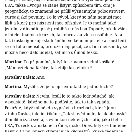
USA, takže Evropa se stane jistým způsobem tím, čím je
geograficky, to znamená ne příliš významným poloostrovem
euroasijské pevniny. To je vývoj, který se nám nemusí moc
líbit a který pro nás není moc příznivý. Je to možná také
jedním z důvodů, proč probíhá u nás i na Západě, především
v intelektuálních kruzích, tak obrovská vlna rusofobie. A ta
tak trošku ignoruje skutečného velkého nepřítele a soustředí
se na toho menšího, protože mají pocit, že s tím menším by se
možná něco dalo udělat, zatímco s Čínou těžko.
Martina
: To připomíná, když to srovnám velmi košilatě:
„Mám vztek na faráře, tak zbiju kostelníka.“
Jaroslav Bašta
: Ano.
Martina
: Myslíte, že je to opravdu takhle jednoduché?
Jaroslav Bašta
: Nevím, jestli je to takto jednoduché, ale
v podstatě, když se na to podíváte, tak to tak vypadá.
Pokaždé, když mi někdo vypráví o hrozbách, které jdou
z toho Ruska, tak jim říkám: „Tak si uvědomte, k jak obrovské
demilitarizaci světa, s výjimkou některých států, jako třeba
USA, Turecko, a nakonec i Čína, došlo. Dnes, když se budeme
bavit o 17 milionech čtverečních kilometrů, Ruská federace,