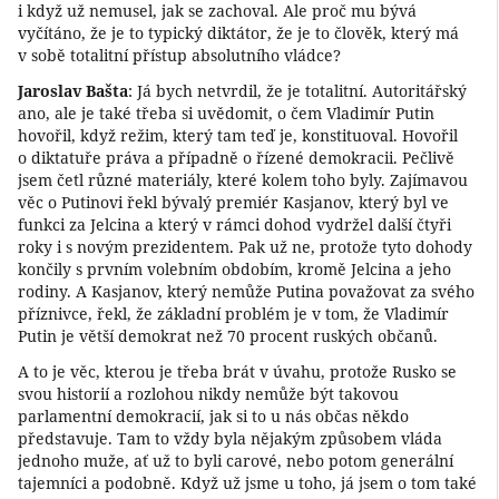
i když už nemusel, jak se zachoval. Ale proč mu bývá
vyčítáno, že je to typický diktátor, že je to člověk, který má
v sobě totalitní přístup absolutního vládce?
Jaroslav Bašta
: Já bych netvrdil, že je totalitní. Autoritářský
ano, ale je také třeba si uvědomit, o čem Vladimír Putin
hovořil, když režim, který tam teď je, konstituoval. Hovořil
o diktatuře práva a případně o řízené demokracii. Pečlivě
jsem četl různé materiály, které kolem toho byly. Zajímavou
věc o Putinovi řekl bývalý premiér Kasjanov, který byl ve
funkci za Jelcina a který v rámci dohod vydržel další čtyři
roky i s novým prezidentem. Pak už ne, protože tyto dohody
končily s prvním volebním obdobím, kromě Jelcina a jeho
rodiny. A Kasjanov, který nemůže Putina považovat za svého
příznivce, řekl, že základní problém je v tom, že Vladimír
Putin je větší demokrat než 70 procent ruských občanů.
A to je věc, kterou je třeba brát v úvahu, protože Rusko se
svou historií a rozlohou nikdy nemůže být takovou
parlamentní demokracií, jak si to u nás občas někdo
představuje. Tam to vždy byla nějakým způsobem vláda
jednoho muže, ať už to byli carové, nebo potom generální
tajemníci a podobně. Když už jsme u toho, já jsem o tom také