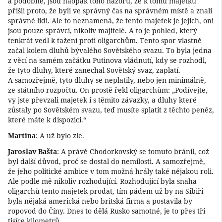
a podobně, jsou naopak toho názoru, že k tomu majetku
přišli proto, že byli ve správný čas na správném místě a znali
správné lidi. Ale to neznamená, že tento majetek je jejich, oni
jsou pouze správci, nikoliv majitelé. A to je pohled, který
tenkrát vedl k tažení proti oligarchům. Tento spor vlastně
začal kolem dluhů bývalého Sovětského svazu. To byla jedna
z věcí na samém začátku Putinova vládnutí, kdy se rozhodl,
že tyto dluhy, které zanechal Sovětský svaz, zaplatí.
A samozřejmě, tyto dluhy se neplatily, nebo jen minimálně,
ze státního rozpočtu. On prostě řekl oligarchům: „Podívejte,
vy jste převzali majetek i s těmito závazky, a dluhy které
zůstaly po Sovětském svazu, teď musíte splatit z těchto peněz,
které máte k dispozici.“
Martina
: A už bylo zle.
Jaroslav Bašta
: A právě Chodorkovský se tomuto bránil, což
byl další důvod, proč se dostal do nemilosti. A samozřejmě,
že jeho politické ambice v tom možná hrály také nějakou roli.
Ale podle mě nikoliv rozhodující. Rozhodující byla snaha
oligarchů tento majetek prodat, tím pádem už by na Sibiři
byla nějaká americká nebo britská firma a postavila by
ropovod do Číny. Dnes to dělá Rusko samotné, je to přes tři
tisíce kilometrů.