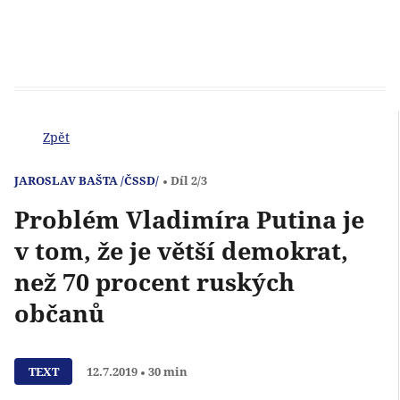
Zpět
JAROSLAV BAŠTA /ČSSD/
Díl 2/3
Problém Vladimíra Putina je
v tom, že je větší demokrat,
než 70 procent ruských
občanů
Přehrát
TEXT
12.7.2019
30 min