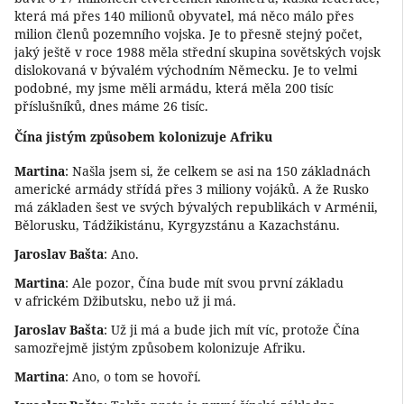
která má přes 140 milionů obyvatel, má něco málo přes
milion členů pozemního vojska. Je to přesně stejný počet,
jaký ještě v roce 1988 měla střední skupina sovětských vojsk
dislokovaná v bývalém východním Německu. Je to velmi
podobné, my jsme měli armádu, která měla 200 tisíc
příslušníků, dnes máme 26 tisíc.
Čína jistým způsobem kolonizuje Afriku
Martina
: Našla jsem si, že celkem se asi na 150 základnách
americké armády střídá přes 3 miliony vojáků. A že Rusko
má základen šest ve svých bývalých republikách v Arménii,
Bělorusku, Tádžikistánu, Kyrgyzstánu a Kazachstánu.
Jaroslav Bašta
: Ano.
Martina
: Ale pozor, Čína bude mít svou první základu
v africkém Džibutsku, nebo už ji má.
Jaroslav Bašta
: Už ji má a bude jich mít víc, protože Čína
samozřejmě jistým způsobem kolonizuje Afriku.
Martina
: Ano, o tom se hovoří.