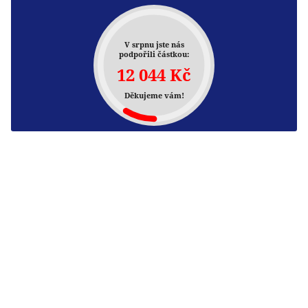
V srpnu jste nás
podpořili částkou:
12 044 Kč
Děkujeme vám!