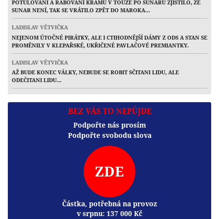
POTULOVÁNÍ A RABOVÁNÍ KRÁMŮ V TOUZE PO SUNARU ZJISTILO, ŽE
SUNAR NENÍ, TAK SE VRÁTILO ZPĚT DO MAROKA…
LADISLAV VĚTVIČKA
NEJENOM ÚTOČNÉ PIRÁTKY, ALE I CTIHODNĚJŠÍ DÁMY Z ODS A STAN SE
PROMĚNILY V KLEPAŘSKÉ, UKŘIČENÉ PAVLAČOVÉ PREMIANTKY.
LADISLAV VĚTVIČKA
AŽ BUDE KONEC VÁLKY, NEBUDE SE ROBIT SČITANI LIDU, ALE
ODEČITANI LIDU…
BEZ VÁS TO NEPŮJDE
Podpořte nás prosím
Podpořte svobodu slova
ZDE
Částka, potřebná na provoz
v srpnu:
137 000
Kč