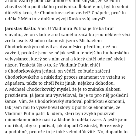
z toho vzali ty politické ambice v tom smyslu, že se Putin
zbavil svého politického protivníka. Řekněte mi, byl to velmi
důležitý krok, že Chodorkovského zavřel? Chápete, proč to
udělal? Mělo to v dalším vývoji Ruska svůj smysl?
Jaroslav Bašta
: Ano. U Vladimíra Putina je třeba brát
v úvahu, že on vládne a od samého začátku jsou některé věci
zcela jasné. Shodou okolností jsem s Michaelem
Chodorkovským mluvil asi dva měsíce předtím, než ho
zavřeli, protože jsme se nějak sešli u tehdejšího bulharského
velvyslance, který se s ním znal a který chtěl ode mě slyšet
názor. Tenkrát šlo o to, že Vladimír Putin chtěl
s Chodorkovským jednat, on věděl, co bude zatčení
Chodorkovského a následný proces znamenat ve vztahu se
Západem, takže to chtěl řešit jinak, nějakou dohodou.
A Michael Chodorkovský myslel, že je to známka slabosti
prezidenta. Já jsem mu vysvětloval, že je to pro něj poslední
šance. Vím, že Chodorkovský studoval politickou ekonomii,
tak jsem mu to vysvětloval slovy z politické ekonomie, že
Vladimír Putin patří k lidem, kteří byli zvyklí používat
mimoekonomické násilí a klidně to udělají zase. A ještě jsem
mu říkal, aby se podíval, jak dopadl Gusinský, Berezovský
a podobně, protože to je také velmi důležité. No, dopadlo to