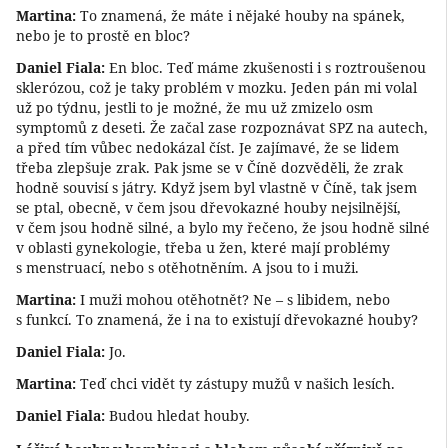
Martina:
To znamená, že máte i nějaké houby na spánek,
nebo je to prostě en bloc?
Daniel Fiala:
En bloc. Teď máme zkušenosti i s roztroušenou
sklerózou, což je taky problém v mozku. Jeden pán mi volal
už po týdnu, jestli to je možné, že mu už zmizelo osm
symptomů z deseti. Že začal zase rozpoznávat SPZ na autech,
a před tím vůbec nedokázal číst. Je zajímavé, že se lidem
třeba zlepšuje zrak. Pak jsme se v Číně dozvěděli, že zrak
hodně souvisí s játry. Když jsem byl vlastně v Číně, tak jsem
se ptal, obecně, v čem jsou dřevokazné houby nejsilnější,
v čem jsou hodně silné, a bylo my řečeno, že jsou hodně silné
v oblasti gynekologie, třeba u žen, které mají problémy
s menstruací, nebo s otěhotněním. A jsou to i muži.
Martina:
I muži mohou otěhotnět? Ne – s libidem, nebo
s funkcí. To znamená, že i na to existují dřevokazné houby?
Daniel Fiala:
Jo.
Martina:
Teď chci vidět ty zástupy mužů v našich lesích.
Daniel Fiala:
Budou hledat houby.