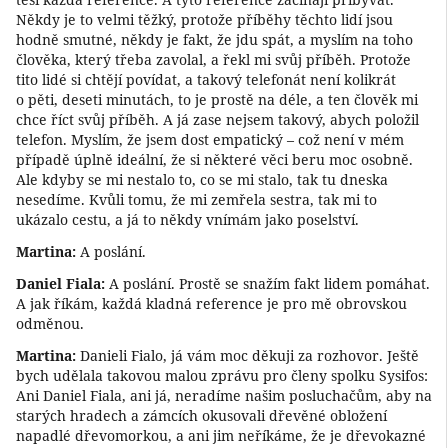
Někdy je to velmi těžký, protože příběhy těchto lidí jsou
hodně smutné, někdy je fakt, že jdu spát, a myslím na toho
člověka, který třeba zavolal, a řekl mi svůj příběh. Protože
tito lidé si chtějí povídat, a takový telefonát není kolikrát
o pěti, deseti minutách, to je prostě na déle, a ten člověk mi
chce říct svůj příběh. A já zase nejsem takový, abych položil
telefon. Myslím, že jsem dost empatický – což není v mém
případě úplně ideální, že si některé věci beru moc osobně.
Ale kdyby se mi nestalo to, co se mi stalo, tak tu dneska
nesedíme. Kvůli tomu, že mi zemřela sestra, tak mi to
ukázalo cestu, a já to někdy vnímám jako poselství.
Martina:
A poslání.
Daniel Fiala:
A poslání. Prostě se snažím fakt lidem pomáhat.
A jak říkám, každá kladná reference je pro mě obrovskou
odměnou.
Martina:
Danieli Fialo, já vám moc děkuji za rozhovor. Ještě
bych udělala takovou malou zprávu pro členy spolku Sysifos:
Ani Daniel Fiala, ani já, neradíme našim posluchačům, aby na
starých hradech a zámcích okusovali dřevěné obložení
napadlé dřevomorkou, a ani jim neříkáme, že je dřevokazné