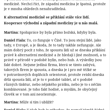
medicíně. Nechci říct, že západní medicína je špatná, protože
je v mnoha ohledech nenahraditelná.
K alternativní medicíně se přiklání stále více lidí.
Kooperace východní a západní medicíny je u nás malá.
Martina:
Spolupráce by byla přímo božská, kdyby byla.
Daniel Fiala:
To, co funguje v Číně. To jsou stejní lidé, jako
tady, v Evropě, a je škoda, že to tady takhle nefunguje. Ale
mám dobrý pocit z toho, že spoustu lidí už se dneska přiklání
právě k alternativní medicíně a že hledají i jiné možnosti, a to
právě v přírodě v podobě bylin, nebo hub. A výsledky jsou
fakt dobré. Nejsme jediná firma, která se tímto zabývá,
takových firem je spousta, a dneska je i pro mě těžké se
v potravinových doplňcích orientovat, protože reishi dneska
dělá spousta lidí, ať je to v podobě tablet, ať v podobě
různých tinktur, nebo nějakého prášku, nebo je to s něčím
kombinované. Je toho fakt hodně, a myslím, že obyčejný
člověk se v tom ani neorientuje.
Martina:
Může si tím i ublížit?
Daniel Fiala:
U těch hub je výhodou, že nemají téměř žádné