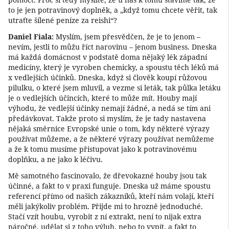
to je jen potravinový doplněk, a „když tomu chcete věřit, tak
utraťte šílené peníze za reishi“?
Daniel Fiala:
Myslím, jsem přesvědčen, že je to jenom –
nevím, jestli to můžu říct narovinu – jenom business. Dneska
má každá domácnost v podstatě doma nějaký lék západní
medicíny, který je vyroben chemicky, a spoustu těch léků má
x vedlejších účinků. Dneska, když si člověk koupí růžovou
pilulku, o které jsem mluvil, a vezme si leták, tak půlka letáku
je o vedlejších účincích, které to může mít. Houby mají
výhodu, že vedlejší účinky nemají žádné, a nedá se tím ani
předávkovat. Takže proto si myslím, že je tady nastavena
nějaká směrnice Evropské unie o tom, kdy některé výrazy
používat můžeme, a že některé výrazy používat nemůžeme
a že k tomu musíme přistupovat jako k potravinovému
doplňku, a ne jako k léčivu.
Mě samotného fascinovalo, že dřevokazné houby jsou tak
účinné, a fakt to v praxi funguje. Dneska už máme spoustu
referencí přímo od našich zákazníků, kteří nám volají, kteří
měli jakýkoliv problém. Přijde mi to hrozně jednoduché.
Stačí vzít houbu, vyrobit z ní extrakt, není to nijak extra
náročné, udělat si z toho výluh, nebo to vypít, a fakt to