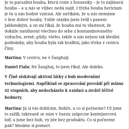
Je to parazitní houba, která roste z housenky – je to zajímavá
houba – a u nás se vůbec nedá najít. I třeba houba hericium
je tu u nás hodně vzácná. Ale neříkám, že u nás nemáme
v lese dobré houby. Tuhle otázku jsem řešil s panem
Jablonským, a on mi říkal, že houba má tu vlastnost, že
dokáže natáhnout všechno do sebe z kontaminovaného
vzduchu, země, půdy, všeho, takže u nás nejsou tak ideální
podmínky, aby houba byla tak kvalitní, jako třeba v centru
Číny.
Martina:
V centru, ne v Šanghaji.
Daniel Fiala:
Ne Šanghaj, to jsem říkal. Ale daleko.
V Číně získávají aktivní látky z hub moderními
technologiemi. Například se zpracování provádí při mínus
42 stupních, aby nedocházelo k oxidaci a ztrátě léčivé
hodnoty.
Martina:
Já si vás dobírám. Dobře, a co si počneme? Už jsme
to zažili, takzvaně se nám v Suezu zašprcne kontejnerová
loď, a jsme bez hub, vy jste bez produktu. Co si počneme
pak? Musíme si pomoct.