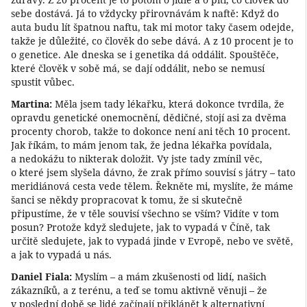
sebe dostává. Já to vždycky přirovnávám k naftě: Když do
auta budu lít špatnou naftu, tak mi motor taky časem odejde,
takže je důležité, co člověk do sebe dává. A z 10 procent je to
o genetice. Ale dneska se i genetika dá oddálit. Spouštěče,
které člověk v sobě má, se dají oddálit, nebo se nemusí
spustit vůbec.
Martina:
Měla jsem tady lékařku, která dokonce tvrdila, že
opravdu genetické onemocnění, dědičné, stojí asi za dvěma
procenty chorob, takže to dokonce není ani těch 10 procent.
Jak říkám, to mám jenom tak, že jedna lékařka povídala,
a nedokážu to nikterak doložit. Vy jste tady zmínil věc,
o které jsem slyšela dávno, že zrak přímo souvisí s játry – tato
meridiánová cesta vede tělem. Řekněte mi, myslíte, že máme
šanci se někdy propracovat k tomu, že si skutečně
připustíme, že v těle souvisí všechno se vším? Vidíte v tom
posun? Protože když sledujete, jak to vypadá v Číně, tak
určitě sledujete, jak to vypadá jinde v Evropě, nebo ve světě,
a jak to vypadá u nás.
Daniel Fiala:
Myslím – a mám zkušenosti od lidí, našich
zákazníků, a z terénu, a teď se tomu aktivně věnuji – že
v poslední době se lidé začínají přiklánět k alternativní