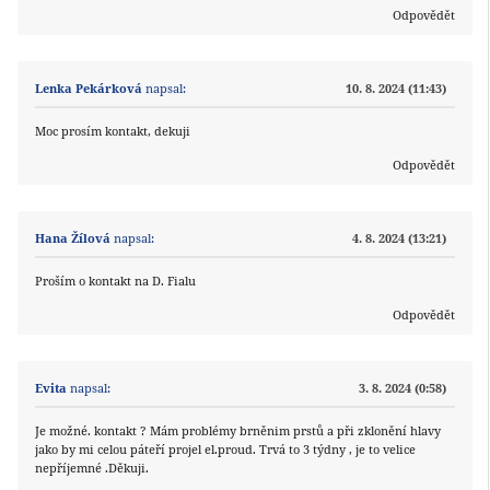
Odpovědět
Lenka Pekárková
napsal:
10. 8. 2024 (11:43)
Moc prosím kontakt, dekuji
Odpovědět
Hana Žílová
napsal:
4. 8. 2024 (13:21)
Proším o kontakt na D. Fialu
Odpovědět
Evita
napsal:
3. 8. 2024 (0:58)
Je možné. kontakt ? Mám problémy brněnim prstů a při zklonění hlavy
jako by mi celou páteří projel el.proud. Trvá to 3 týdny , je to velice
nepříjemné .Děkuji.