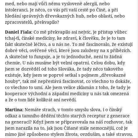
med, nebo mají vůči němu vysloveně alergii, nebo
intoleranci. Je něco, co vás při vaší cestě po Číně, a při
hledání správných dřevokazných hub, nebo oblastí, nebo
zpracovatelů, překvapilo?
Daniel Fiala:
Co mě překvapilo asi nejvíc, je přístup vůbec
tchaj-ťi, čínské medicíny, ke zdraví, k člověku, že je to tam
fakt skutečně léčivo, a u nás ne. To mě fascinovalo, že existují
dobré věci, ověřené věci, které jsou založeny na x příbězích.
A skutečně to funguje, a je to jednoduché, není to žádná
chemie. U nás musíme být velmi opatrní. Celou dobu, kdy
jsem se dozvěděl od toho Slováka, že tady něco takového
existuje, kdy jsem se poprvé setkal s pojmem „dřevokazné
houby“, tak mě nepřestává fascinovat, co všechno to dokáže,
co všechno to umí. Ale jsem velice zklamán z toho, že tady je
kooperace východní a západní medicíny u nás tak omezená
a že o tom lidé kolikrát ani nevědí.
Martina:
Nemáte strach, v tomto smyslu slova, i o čínský
odkaz a tamního dědění těchto starých receptur z generace
na generaci? Když jsem se připravovala na náš rozhovor, tak
jsem narazila na to, jak jsou Číňané stále nemocnější, což je
mimo jiné způsobeno stylem života, ovzduším, a také stravou.