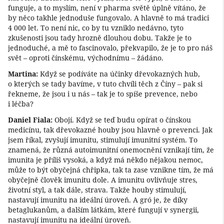
funguje, a to myslím, není v pharma světě úplně vítáno, že
by něco takhle jednoduše fungovalo. A hlavně to má tradici
4 000 let. To není nic, co by tu vzniklo nedávno, tyto
zkušenosti jsou tady hrozně dlouhou dobu. Takže je to
jednoduché, a mě to fascinovalo, překvapilo, že je to pro náš
svět – oproti čínskému, východnímu – žádáno.
Martina:
Když se podíváte na účinky dřevokazných hub,
o kterých se tady bavíme, v tuto chvíli těch z Číny – pak si
řekneme, že jsou i u nás – tak je to spíše prevence, nebo
i léčba?
Daniel Fiala:
Obojí. Když se teď budu opírat o čínskou
medicínu, tak dřevokazné houby jsou hlavně o prevenci. Jak
jsem říkal, zvyšují imunitu, stimulují imunitní systém. To
znamená, že různá autoimunitní onemocnění vznikají tím, že
imunita je příliš vysoká, a když má někdo nějakou nemoc,
může to být obyčejná chřipka, tak ta zase vznikne tím, že má
obyčejně člověk imunitu dole. A imunitu ovlivňuje stres,
životní styl, a tak dále, strava. Takže houby stimulují,
nastavují imunitu na ideální úroveň. A gró je, že díky
betaglukanům, a dalším látkám, které fungují v synergii,
nastavují imunitu na ideální úroveň.