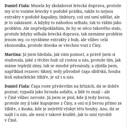
Daniel Fiala:
Musela by zkolabovat letecká doprava, protože
my si to vozíme letecky v podobě prášku, takže to nejsou
extrakty v podobě kapaliny, tinktury, což oni umí udělat, ale
je to zakázané. A kdyby to náhodou selhalo, tak to vidím jako
problém. Ale nepředpokládám, že by se něco takového stalo,
protože kdyby selhala letecká doprava, tak nemáme problém
jenom my, co vyrábíme extrakty z hub, ale vůbec celá
ekonomika, protože dneska se všechno vozí z Číny.
Martina:
Já jsem hledala, jak vám pomoct, a právě jsem si
studovala, jaké z těchto hub už rostou u nás, protože tím, jak
máme teplejší zimy, tak se mnohé přesunuly, a zjistila jsem,
například rezavec šikmý, tedy původně čaga sibiřská, houba
lesů subarktické Sibiře, je už i u nás.
Daniel Fiala:
Čaga roste především na břízách, dá se dobře
poznat, vypadá jako hrouda asfaltu, a lidé to znají – ale
v Číně vůbec neroste. Já jsem se ptal, kde ji tedy berou,
protože my ji také kupujeme z Číny, a oni si ji berou přímo ze
Sibiře, z Ruska, kde je největší výskyt této houby. Ano, dá se
najít i u nás, ale není v takové kvalitě, jak to umí vyrobit
v Číně.