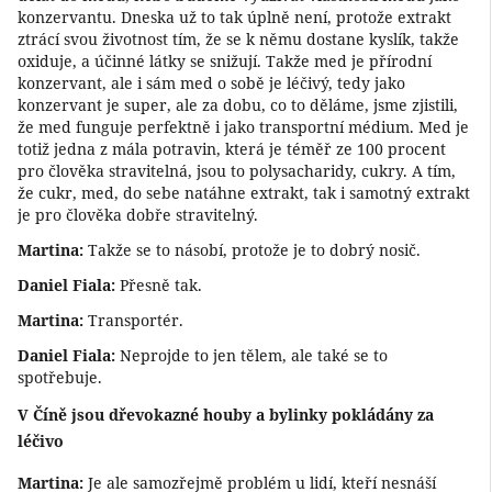
konzervantu. Dneska už to tak úplně není, protože extrakt
ztrácí svou životnost tím, že se k němu dostane kyslík, takže
oxiduje, a účinné látky se snižují. Takže med je přírodní
konzervant, ale i sám med o sobě je léčivý, tedy jako
konzervant je super, ale za dobu, co to děláme, jsme zjistili,
že med funguje perfektně i jako transportní médium. Med je
totiž jedna z mála potravin, která je téměř ze 100 procent
pro člověka stravitelná, jsou to polysacharidy, cukry. A tím,
že cukr, med, do sebe natáhne extrakt, tak i samotný extrakt
je pro člověka dobře stravitelný.
Martina:
Takže se to násobí, protože je to dobrý nosič.
Daniel Fiala:
Přesně tak.
Martina:
Transportér.
Daniel Fiala:
Neprojde to jen tělem, ale také se to
spotřebuje.
V Číně jsou dřevokazné houby a bylinky pokládány za
léčivo
Martina:
Je ale samozřejmě problém u lidí, kteří nesnáší