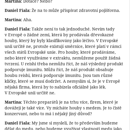
Martina:
Dotace? Nebo?
Daniel Fiala:
Že na to může přispívat zdravotní pojišťovna.
Martina:
Aha.
Daniel Fiala:
Takže není to tak jednoduché. Nevím tady
v Evropě o žádné zemi, která by prodávala dřevokazné
houby, který by byly klasifikovány jako léčivo. V Evropské
unii určitě ne, protože existují směrnice, které platí v rámci
všech států Evropské unie. Pro houby, které prodáváme,
nebo které využíváme v extraktu, nemůžeme použít žádná
tvrzení. U reishi třeba nemůžu říct, že náš výsledný produkt
podporuje imunitu. Můžu říct, že náš produkt obsahuje
houbu reishi, která podporuje imunitu. Jsou tam různé
kličky, které se musí dodržet. A nemyslím si, že je v Evropě
nějaká firma, která by to nabízela oficiálně jako lék.
V Evropské unii určitě ne.
Martina:
Těchto preparátů je na trhu více, firem, které je
dovážejí je také více. Vy mícháte houby s medem. Je to čistě
konzervant, nebo to má i nějaký jiný důvod?
Daniel Fiala:
My jsme si mysleli, že to především budeme
dělat do medu, nebo budeme využívat vlastnosti medu jako