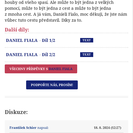
houby od všeho spasí. Ale může to být jedna z velkých
pomocí, může to být jedna z cest a může to být jedna
z mnoha cest. A já vám, Danieli Fialo, moc děkuji, že jste nám
vůbec tuto cestu představil. Díky za to.
Další díly:
Př
DANIEL FIALA
Díl 1/2
TEXT
Př
DANIEL FIALA
Díl 2/2
TEXT
VŠECHNY PŘÍSPĚVKY S
DANIEL FIALA
PODPOŘTE NÁS, PROSÍM!
Diskuze:
František Schier
napsal:
18. 8. 2024 (12:27)