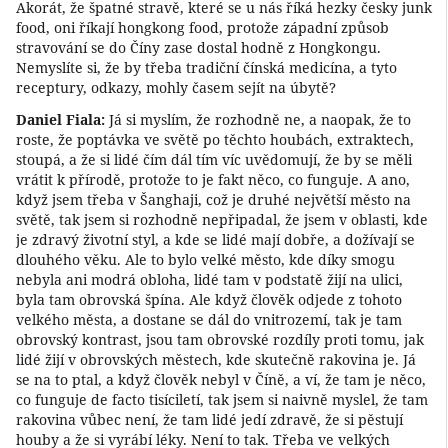
Akorát, že špatné stravě, které se u nás říká hezky česky junk
food, oni říkají hongkong food, protože západní způsob
stravování se do Číny zase dostal hodně z Hongkongu.
Nemyslíte si, že by třeba tradiční čínská medicína, a tyto
receptury, odkazy, mohly časem sejít na úbytě?
Daniel Fiala:
Já si myslím, že rozhodně ne, a naopak, že to
roste, že poptávka ve světě po těchto houbách, extraktech,
stoupá, a že si lidé čím dál tím víc uvědomují, že by se měli
vrátit k přírodě, protože to je fakt něco, co funguje. A ano,
když jsem třeba v Šanghaji, což je druhé největší město na
světě, tak jsem si rozhodně nepřipadal, že jsem v oblasti, kde
je zdravý životní styl, a kde se lidé mají dobře, a dožívají se
dlouhého věku. Ale to bylo velké město, kde díky smogu
nebyla ani modrá obloha, lidé tam v podstatě žijí na ulici,
byla tam obrovská špína. Ale když člověk odjede z tohoto
velkého města, a dostane se dál do vnitrozemí, tak je tam
obrovský kontrast, jsou tam obrovské rozdíly proti tomu, jak
lidé žijí v obrovských městech, kde skutečně rakovina je. Já
se na to ptal, a když člověk nebyl v Číně, a ví, že tam je něco,
co funguje de facto tisíciletí, tak jsem si naivně myslel, že tam
rakovina vůbec není, že tam lidé jedí zdravě, že si pěstují
houby a že si vyrábí léky. Není to tak. Třeba ve velkých