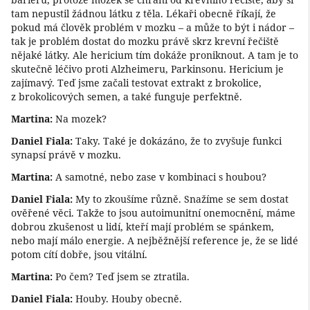
tam nepustil žádnou látku z těla. Lékaři obecně říkají, že
pokud má člověk problém v mozku – a může to být i nádor –
tak je problém dostat do mozku právě skrz krevní řečiště
nějaké látky. Ale hericium tím dokáže proniknout. A tam je to
skutečně léčivo proti Alzheimeru, Parkinsonu. Hericium je
zajímavý. Teď jsme začali testovat extrakt z brokolice,
z brokolicových semen, a také funguje perfektně.
Martina:
Na mozek?
Daniel Fiala:
Taky. Také je dokázáno, že to zvyšuje funkci
synapsí právě v mozku.
Martina:
A samotné, nebo zase v kombinaci s houbou?
Daniel Fiala:
My to zkoušíme různě. Snažíme se sem dostat
ověřené věci. Takže to jsou autoimunitní onemocnění, máme
dobrou zkušenost u lidí, kteří mají problém se spánkem,
nebo mají málo energie. A nejběžnější reference je, že se lidé
potom cítí dobře, jsou vitální.
Martina:
Po čem? Teď jsem se ztratila.
Daniel Fiala:
Houby. Houby obecně.