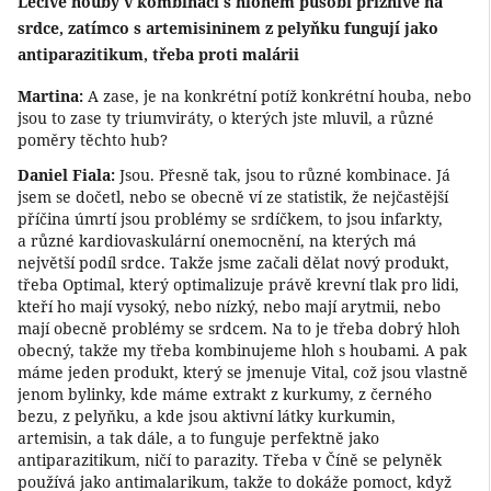
Léčivé houby v kombinaci s hlohem působí příznivě na
srdce, zatímco s artemisininem z pelyňku fungují jako
antiparazitikum, třeba proti malárii
Martina:
A zase, je na konkrétní potíž konkrétní houba, nebo
jsou to zase ty triumviráty, o kterých jste mluvil, a různé
poměry těchto hub?
Daniel Fiala:
Jsou. Přesně tak, jsou to různé kombinace. Já
jsem se dočetl, nebo se obecně ví ze statistik, že nejčastější
příčina úmrtí jsou problémy se srdíčkem, to jsou infarkty,
a různé kardiovaskulární onemocnění, na kterých má
největší podíl srdce. Takže jsme začali dělat nový produkt,
třeba Optimal, který optimalizuje právě krevní tlak pro lidi,
kteří ho mají vysoký, nebo nízký, nebo mají arytmii, nebo
mají obecně problémy se srdcem. Na to je třeba dobrý hloh
obecný, takže my třeba kombinujeme hloh s houbami. A pak
máme jeden produkt, který se jmenuje Vital, což jsou vlastně
jenom bylinky, kde máme extrakt z kurkumy, z černého
bezu, z pelyňku, a kde jsou aktivní látky kurkumin,
artemisin, a tak dále, a to funguje perfektně jako
antiparazitikum, ničí to parazity. Třeba v Číně se pelyněk
používá jako antimalarikum, takže to dokáže pomoct, když