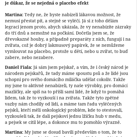
je důkaz, že se nejedná o placebo efekt
Martina:
Tedy ne, že byste nabízeli lákavou možnost, že
nemusí přestat pít, a stejně se vyléčí. Já si z toho dělám
legraci jenom proto, abych ukázala, že vy nenabízíte zázraky
do tří dnů a nemožné na počkání. Dočetla jsem se, že
dřevokazné houby, a případně preparáty z nich, fungují i na
zvířata, což je dobrý lakmusový papírek, že se nemůžeme
vymlouvat na placebo, protože u dětí, nebo u zvířat, to buď
zabere, nebo nezabere.
Daniel Fiala:
Já sám jsem pejskař, a vím, že i český národ je
národem pejskařů, že tady máme spoustu psů a že lidé jsou
schopni pro svého domácího miláčka udělat cokoliv. Takže
my jsme to aktivně nenabízeli, ty naše výrobky, pro domácí
mazlíčky, ale spíš na to přišli sami lidé, že když to pomáhá
lidem, tak že to vyzkouší i na zvířata. Takže tyto zpětné
vazby nám chodily od lidí, a máme tam řadu vyléčených
pejsků, kteří měli onkologický problém, kde to otestovali,
vyzkoušeli tak, že dali pejskovi jednu lžičku hub v medu,
a pejsek se cítil lépe, a dokonce mu to pomohlo výrazně.
Martina:
My jsme se dosud bavili především o tom, že to