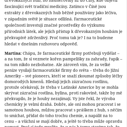
dřevokazných hub, ho nasměrovaly až do Číny, kde objevil
fascinující svět tradiční medicíny. Zatímco v Číně jsou
extrakty z dřevokazných hub běžně používány jako léčiva,
v západním světě je situace odlišná. Farmaceutické
společnosti investují značné prostředky do výzkumu
přírodních látek, ale jejich přístup k dřevokazným houbám je
překvapivě zdrženlivý. Proč tomu tak je? I na to budeme
hledat v dnešním rozhovoru odpověď.
Martina:
Chápu, že farmaceutické firmy potřebují vydělat –
a na tom, že si vezmete kořen pampelišky za zahrady, řapík –
na tom nikdo nezbohatne. Ale zároveň vím, že za velké
peníze vysílají farmaceutické firmy do světa – třeba do Jižní
Ameriky – své pioneers, kteří se snaží zkoumat způsoby léčby
domorodých kmenů. Hledají jejich zázračnou rostlinu,
protože očekávají, že třeba v Latinské Americe by se mohla
skrývat zázračná rostlina, bylina, proti rakovině, takže by mě
překvapilo, že je houby nezajímají. Vy jste řekl, že výroba
chemicky je velmi drahá. Dobře, ale oni mohou pracovat i se
samotnou houbou, můžou pracovat s práškem z hub, s něčím
to smíchat, přidat do toho trochu chemie, a napálit na to
cenu – a všichni se mají dobře, a ještě to třeba může opravdu
pomoct. Proč si tedy myslíte, že u nás k tomu stavíme tak, že