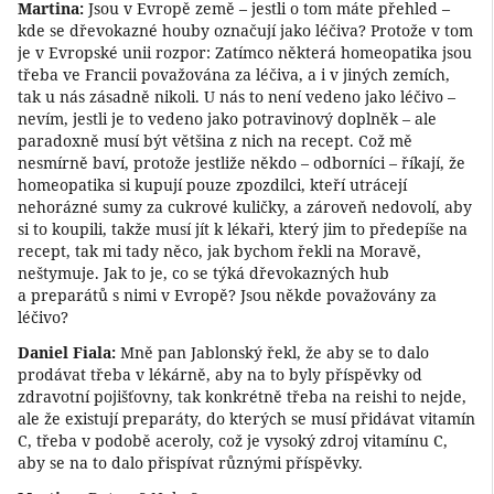
Martina:
Jsou v Evropě země – jestli o tom máte přehled –
kde se dřevokazné houby označují jako léčiva? Protože v tom
je v Evropské unii rozpor: Zatímco některá homeopatika jsou
třeba ve Francii považována za léčiva, a i v jiných zemích,
tak u nás zásadně nikoli. U nás to není vedeno jako léčivo –
nevím, jestli je to vedeno jako potravinový doplněk – ale
paradoxně musí být většina z nich na recept. Což mě
nesmírně baví, protože jestliže někdo – odborníci – říkají, že
homeopatika si kupují pouze zpozdilci, kteří utrácejí
nehorázné sumy za cukrové kuličky, a zároveň nedovolí, aby
si to koupili, takže musí jít k lékaři, který jim to předepíše na
recept, tak mi tady něco, jak bychom řekli na Moravě,
neštymuje. Jak to je, co se týká dřevokazných hub
a preparátů s nimi v Evropě? Jsou někde považovány za
léčivo?
Daniel Fiala:
Mně pan Jablonský řekl, že aby se to dalo
prodávat třeba v lékárně, aby na to byly příspěvky od
zdravotní pojišťovny, tak konkrétně třeba na reishi to nejde,
ale že existují preparáty, do kterých se musí přidávat vitamín
C, třeba v podobě aceroly, což je vysoký zdroj vitamínu C,
aby se na to dalo přispívat různými příspěvky.