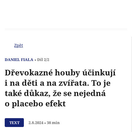
Zpět
DANIEL FIALA
Díl 2/2
Dřevokazné houby účinkují
i na děti a na zvířata. To je
také důkaz, že se nejedná
o placebo efekt
Přehrát
TEXT
2.8.2024
38 min