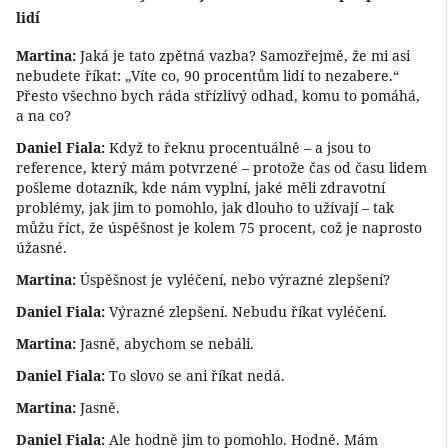
lidí
Martina:
Jaká je tato zpětná vazba? Samozřejmě, že mi asi
nebudete říkat: „Víte co, 90 procentům lidí to nezabere.“
Přesto všechno bych ráda střízlivý odhad, komu to pomáhá,
a na co?
Daniel Fiala:
Když to řeknu procentuálně – a jsou to
reference, který mám potvrzené – protože čas od času lidem
pošleme dotazník, kde nám vyplní, jaké měli zdravotní
problémy, jak jim to pomohlo, jak dlouho to užívají – tak
můžu říct, že úspěšnost je kolem 75 procent, což je naprosto
úžasné.
Martina:
Úspěšnost je vyléčení, nebo výrazné zlepšení?
Daniel Fiala:
Výrazné zlepšení. Nebudu říkat vyléčení.
Martina:
Jasně, abychom se nebáli.
Daniel Fiala:
To slovo se ani říkat nedá.
Martina:
Jasně.
Daniel Fiala:
Ale hodně jim to pomohlo. Hodně. Mám