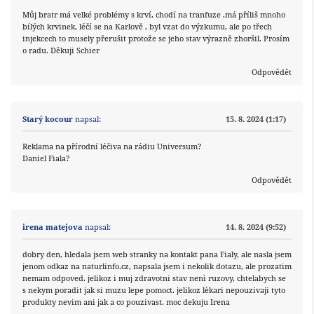
Můj bratr má velké problémy s krví, chodí na tranfuze ,má příliš mnoho
bílých krvinek, léčí se na Karlově , byl vzat do výzkumu, ale po třech
injekcech to musely přerušit protože se jeho stav výrazně zhoršil. Prosím
o radu. Děkuji Schier
Odpovědět
Starý kocour
napsal:
15. 8. 2024 (1:17)
Reklama na přírodní léčiva na rádiu Universum?
Daniel Fiala?
Odpovědět
irena matejova
napsal:
14. 8. 2024 (9:52)
dobry den, hledala jsem web stranky na kontakt pana Fialy, ale nasla jsem
jenom odkaz na naturlinfo.cz, napsala jsem i nekolik dotazu, ale prozatim
nemam odpoved. jelikoz i muj zdravotni stav nenì ruzovy, chtelabych se
s nekym poradit jak si muzu lepe pomoct. jelikoz lèkari nepouzivaji tyto
produkty nevim ani jak a co pouzivast. moc dekuju Irena