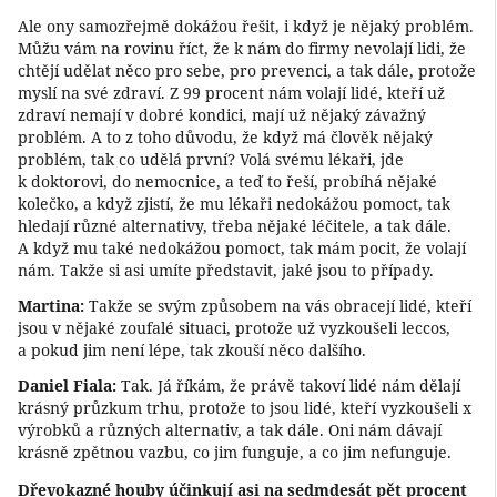
Ale ony samozřejmě dokážou řešit, i když je nějaký problém.
Můžu vám na rovinu říct, že k nám do firmy nevolají lidi, že
chtějí udělat něco pro sebe, pro prevenci, a tak dále, protože
myslí na své zdraví. Z 99 procent nám volají lidé, kteří už
zdraví nemají v dobré kondici, mají už nějaký závažný
problém. A to z toho důvodu, že když má člověk nějaký
problém, tak co udělá první? Volá svému lékaři, jde
k doktorovi, do nemocnice, a teď to řeší, probíhá nějaké
kolečko, a když zjistí, že mu lékaři nedokážou pomoct, tak
hledají různé alternativy, třeba nějaké léčitele, a tak dále.
A když mu také nedokážou pomoct, tak mám pocit, že volají
nám. Takže si asi umíte představit, jaké jsou to případy.
Martina:
Takže se svým způsobem na vás obracejí lidé, kteří
jsou v nějaké zoufalé situaci, protože už vyzkoušeli leccos,
a pokud jim není lépe, tak zkouší něco dalšího.
Daniel Fiala:
Tak. Já říkám, že právě takoví lidé nám dělají
krásný průzkum trhu, protože to jsou lidé, kteří vyzkoušeli x
výrobků a různých alternativ, a tak dále. Oni nám dávají
krásně zpětnou vazbu, co jim funguje, a co jim nefunguje.
Dřevokazné houby účinkují asi na sedmdesát pět procent