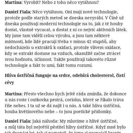
Martina:
Vyrobit? Nebo z toho něco vytáhnou?
Daniel Fiala:
Něco vytáhnou. Oni mají nové technologie,
protože podle starých metod se dneska nevyrábí. V Číně už
dneska používají moderní technologie na to, jak z té houby
dostat, vlastně vycucat, a dostat z ní co nejvíc aktivních látek.
My jsme tam viděli celou výrobu, a jsou tam některé
místnosti, kde lidé pracují třeba v mínus 42 stupňů, aby
nedocházelo u extraktů k oxidaci, protože vlivem oxidace,
kdy se extrakt dostane na vzduch, okamžitě začne ztrácet
svou hodnotu, účinnost. Takže používají takovéto různé
technologie a fakt to umí, fakt tomu rozumí.
Hlíva ústřičná funguje na srdce, odebírá cholesterol, čistí
cévy
Martina:
Přesto všechno bych ještě ráda zmínila, že dokonce
u nás roste i outkovka pestrá, coriolus, které se říkalo tráva
říše nebes. I ta už se dá najít i u nás. A také hlíva ústřičná,
houba květinového nebe – to jsou poetické přídomky.
Daniel Fiala:
Jaká náhoda: My mluvíme o hlívě ústřičné,
a můj táta byl největší pěstitel hlívy ústřičné. Když mně bylo
tak dvanáct let, tak si pamatuji, že jsme si pronajali kravín,