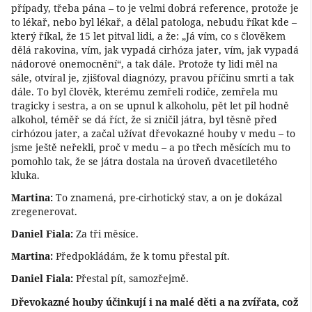
případy, třeba pána – to je velmi dobrá reference, protože je
to lékař, nebo byl lékař, a dělal patologa, nebudu říkat kde –
který říkal, že 15 let pitval lidi, a že: „Já vím, co s člověkem
dělá rakovina, vím, jak vypadá cirhóza jater, vím, jak vypadá
nádorové onemocnění“, a tak dále. Protože ty lidi měl na
sále, otvíral je, zjišťoval diagnózy, pravou příčinu smrti a tak
dále. To byl člověk, kterému zemřeli rodiče, zemřela mu
tragicky i sestra, a on se upnul k alkoholu, pět let pil hodně
alkohol, téměř se dá říct, že si zničil játra, byl těsně před
cirhózou jater, a začal užívat dřevokazné houby v medu – to
jsme ještě neřekli, proč v medu – a po třech měsících mu to
pomohlo tak, že se játra dostala na úroveň dvacetiletého
kluka.
Martina:
To znamená, pre-cirhotický stav, a on je dokázal
zregenerovat.
Daniel Fiala:
Za tři měsíce.
Martina:
Předpokládám, že k tomu přestal pít.
Daniel Fiala:
Přestal pít, samozřejmě.
Dřevokazné houby účinkují i na malé děti a na zvířata, což