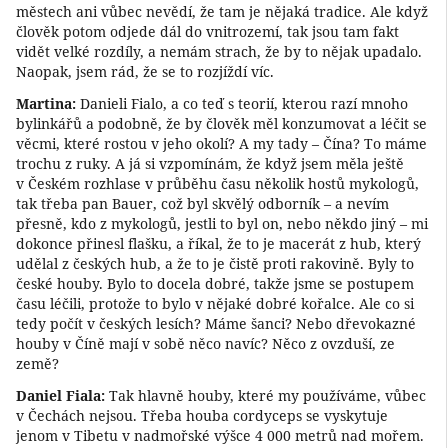
městech ani vůbec nevědí, že tam je nějaká tradice. Ale když
člověk potom odjede dál do vnitrozemí, tak jsou tam fakt
vidět velké rozdíly, a nemám strach, že by to nějak upadalo.
Naopak, jsem rád, že se to rozjíždí víc.
Martina:
Danieli Fialo, a co teď s teorií, kterou razí mnoho
bylinkářů a podobně, že by člověk měl konzumovat a léčit se
věcmi, které rostou v jeho okolí? A my tady – Čína? To máme
trochu z ruky. A já si vzpomínám, že když jsem měla ještě
v Českém rozhlase v průběhu času několik hostů mykologů,
tak třeba pan Bauer, což byl skvělý odborník – a nevím
přesně, kdo z mykologů, jestli to byl on, nebo někdo jiný – mi
dokonce přinesl flašku, a říkal, že to je macerát z hub, který
udělal z českých hub, a že to je čistě proti rakovině. Byly to
české houby. Bylo to docela dobré, takže jsme se postupem
času léčili, protože to bylo v nějaké dobré kořalce. Ale co si
tedy počít v českých lesích? Máme šanci? Nebo dřevokazné
houby v Číně mají v sobě něco navíc? Něco z ovzduší, ze
země?
Daniel Fiala:
Tak hlavně houby, které my používáme, vůbec
v Čechách nejsou. Třeba houba cordyceps se vyskytuje
jenom v Tibetu v nadmořské výšce 4 000 metrů nad mořem.