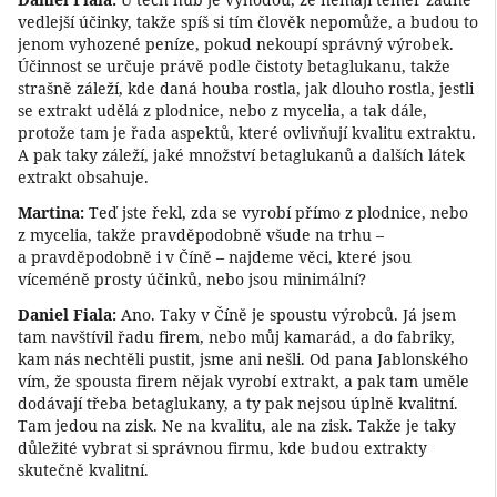
vedlejší účinky, takže spíš si tím člověk nepomůže, a budou to
jenom vyhozené peníze, pokud nekoupí správný výrobek.
Účinnost se určuje právě podle čistoty betaglukanu, takže
strašně záleží, kde daná houba rostla, jak dlouho rostla, jestli
se extrakt udělá z plodnice, nebo z mycelia, a tak dále,
protože tam je řada aspektů, které ovlivňují kvalitu extraktu.
A pak taky záleží, jaké množství betaglukanů a dalších látek
extrakt obsahuje.
Martina:
Teď jste řekl, zda se vyrobí přímo z plodnice, nebo
z mycelia, takže pravděpodobně všude na trhu –
a pravděpodobně i v Číně – najdeme věci, které jsou
víceméně prosty účinků, nebo jsou minimální?
Daniel Fiala:
Ano. Taky v Číně je spoustu výrobců. Já jsem
tam navštívil řadu firem, nebo můj kamarád, a do fabriky,
kam nás nechtěli pustit, jsme ani nešli. Od pana Jablonského
vím, že spousta firem nějak vyrobí extrakt, a pak tam uměle
dodávají třeba betaglukany, a ty pak nejsou úplně kvalitní.
Tam jedou na zisk. Ne na kvalitu, ale na zisk. Takže je taky
důležité vybrat si správnou firmu, kde budou extrakty
skutečně kvalitní.