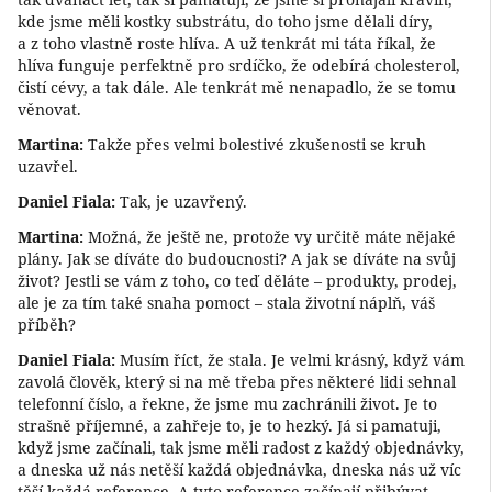
kde jsme měli kostky substrátu, do toho jsme dělali díry,
a z toho vlastně roste hlíva. A už tenkrát mi táta říkal, že
hlíva funguje perfektně pro srdíčko, že odebírá cholesterol,
čistí cévy, a tak dále. Ale tenkrát mě nenapadlo, že se tomu
věnovat.
Martina:
Takže přes velmi bolestivé zkušenosti se kruh
uzavřel.
Daniel Fiala:
Tak, je uzavřený.
Martina:
Možná, že ještě ne, protože vy určitě máte nějaké
plány. Jak se díváte do budoucnosti? A jak se díváte na svůj
život? Jestli se vám z toho, co teď děláte – produkty, prodej,
ale je za tím také snaha pomoct – stala životní náplň, váš
příběh?
Daniel Fiala:
Musím říct, že stala. Je velmi krásný, když vám
zavolá člověk, který si na mě třeba přes některé lidi sehnal
telefonní číslo, a řekne, že jsme mu zachránili život. Je to
strašně příjemné, a zahřeje to, je to hezký. Já si pamatuji,
když jsme začínali, tak jsme měli radost z každý objednávky,
a dneska už nás netěší každá objednávka, dneska nás už víc
těší každá reference. A tyto reference začínají přibývat.