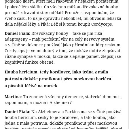
pomohlo lidem, kteří měli rakovinu v nějakém počátečním,
i pokročilém stádiu. Co všechno můžou dřevokazné houby
pro náš zdravotní stav udělat? Protože si vzpomínám, že
svého času, to už je opravdu několik let, mi obvodní lékařka
dala nějaké léky a říká: Běž si k tomu koupit Cordyceps.
Daniel Fiala:
Dřevokazný houby – také se jim říká
adaptogeny – mají perfektní vliv na celý nervový systém,
a v Číně se dokonce používají jako přírodní antidepresivum.
Cordyceps je velmi dobrý v tom, že dokáže dobře zlepšovat
různě synapse v mozku, takže se zlepšuje paměť, zlepšují se
kognitivní funkce obecně.
Houba hericium, tedy korálovec, jako jedna z mála
potravin dokáže proniknout přes mozkovou bariéru
a působit léčivě na mozek
Martina:
To znamená všechny demence, stařecké demence,
zapomínání, a možná i Alzheimer?
Daniel Fiala:
Na Alzheimera a Parkinsona se v Číně používá
houba hericium, česky to je korálovec, a tato houba, jako
jedna z mála potravin, dokáže proniknout přes mozkovou
bariéru, protože mozek se chrání od krevního řečiště, aby si