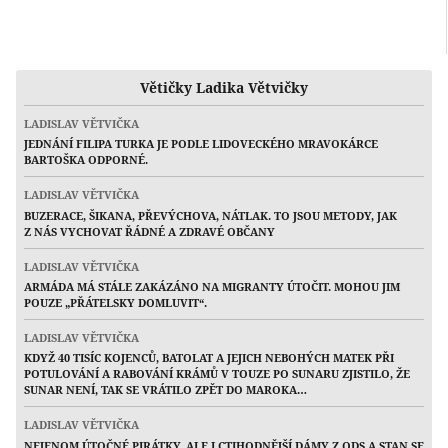
Větičky Ladika Větvičky
LADISLAV VĚTVIČKA
JEDNÁNÍ FILIPA TURKA JE PODLE LIDOVECKÉHO MRAVOKÁRCE
BARTOŠKA ODPORNÉ.
LADISLAV VĚTVIČKA
BUZERACE, ŠIKANA, PŘEVÝCHOVA, NÁTLAK. TO JSOU METODY, JAK
Z NÁS VYCHOVAT ŘÁDNÉ A ZDRAVÉ OBČANY
LADISLAV VĚTVIČKA
ARMÁDA MÁ STÁLE ZAKÁZÁNO NA MIGRANTY ÚTOČIT. MOHOU JIM
POUZE „PŘÁTELSKY DOMLUVIT“.
LADISLAV VĚTVIČKA
KDYŽ 40 TISÍC KOJENCŮ, BATOLAT A JEJICH NEBOHÝCH MATEK PŘI
POTULOVÁNÍ A RABOVÁNÍ KRÁMŮ V TOUZE PO SUNARU ZJISTILO, ŽE
SUNAR NENÍ, TAK SE VRÁTILO ZPĚT DO MAROKA…
LADISLAV VĚTVIČKA
NEJENOM ÚTOČNÉ PIRÁTKY, ALE I CTIHODNĚJŠÍ DÁMY Z ODS A STAN SE