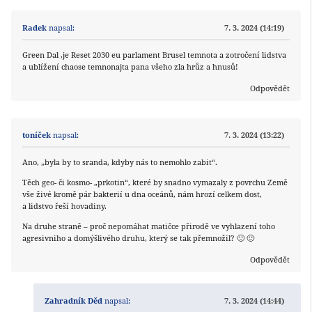
Radek
napsal:
7. 3. 2024 (14:19)
Green Dal ,je Reset 2030 eu parlament Brusel temnota a zotročení lidstva
a ublížení chaose temnonajta pana všeho zla hrůz a hnusů!
Odpovědět
toníček
napsal:
7. 3. 2024 (13:22)
Ano, „byla by to sranda, kdyby nás to nemohlo zabit“.
Těch geo- či kosmo- „prkotin“, které by snadno vymazaly z povrchu Země
vše živé kromě pár bakterií u dna oceánů, nám hrozí celkem dost,
a lidstvo řeší hovadiny.
Na druhe straně – proč nepomáhat matičce přirodě ve vyhlazení toho
agresivniho a domýšlivého druhu, který se tak přemnožil? 🙂 🙂
Odpovědět
Zahradník Děd
napsal:
7. 3. 2024 (14:44)