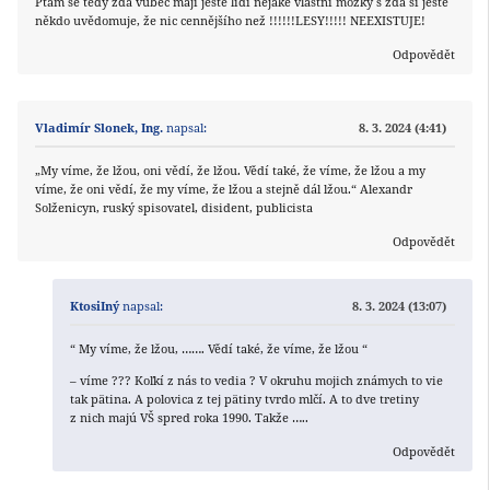
Ptám se tedy zda vůbec mají ještě lidí nějaké vlastní mozky s zda si ještě
někdo uvědomuje, že nic cennějšího než !!!!!!LESY!!!!! NEEXISTUJE!
Odpovědět
Vladimír Slonek, Ing.
napsal:
8. 3. 2024 (4:41)
„My víme, že lžou, oni vědí, že lžou. Vědí také, že víme, že lžou a my
víme, že oni vědí, že my víme, že lžou a stejně dál lžou.“ Alexandr
Solženicyn, ruský spisovatel, disident, publicista
Odpovědět
KtosiIný
napsal:
8. 3. 2024 (13:07)
“ My víme, že lžou, ……. Vědí také, že víme, že lžou “
– víme ??? Koľkí z nás to vedia ? V okruhu mojich známych to vie
tak pätina. A polovica z tej pätiny tvrdo mlčí. A to dve tretiny
z nich majú VŠ spred roka 1990. Takže …..
Odpovědět