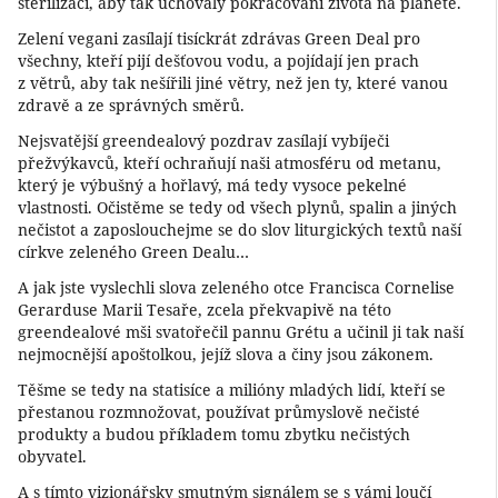
sterilizací, aby tak uchovaly pokračování života na planetě.
Zelení vegani zasílají tisíckrát zdrávas Green Deal pro
všechny, kteří pijí dešťovou vodu, a pojídají jen prach
z větrů, aby tak nešířili jiné větry, než jen ty, které vanou
zdravě a ze správných směrů.
Nejsvatější greendealový pozdrav zasílají vybíječi
přežvýkavců, kteří ochraňují naši atmosféru od metanu,
který je výbušný a hořlavý, má tedy vysoce pekelné
vlastnosti. Očistěme se tedy od všech plynů, spalin a jiných
nečistot a zaposlouchejme se do slov liturgických textů naší
církve zeleného Green Dealu…
A jak jste vyslechli slova zeleného otce Francisca Cornelise
Gerarduse Marii Tesaře, zcela překvapivě na této
greendealové mši svatořečil pannu Grétu a učinil ji tak naší
nejmocnější apoštolkou, jejíž slova a činy jsou zákonem.
Těšme se tedy na statisíce a milióny mladých lidí, kteří se
přestanou rozmnožovat, používat průmyslově nečisté
produkty a budou příkladem tomu zbytku nečistých
obyvatel.
A s tímto vizionářsky smutným signálem se s vámi loučí