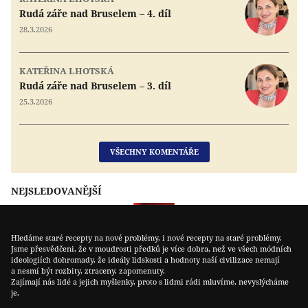
Rudá záře nad Bruselem – 4. díl
28.3.2026
KATEŘINA LHOTSKÁ
Rudá záře nad Bruselem – 3. díl
25.3.2026
VŠECHNY KOMENTÁŘE
NEJSLEDOVANĚJŠÍ
Hledáme staré recepty na nové problémy, i nové recepty na staré problémy.
Jsme přesvědčeni, že v moudrosti předků je více dobra, než ve všech módních
ideologiích dohromady, že ideály lidskosti a hodnoty naší civilizace nemají
a nesmí být rozbity, ztraceny, zapomenuty.
Zajímají nás lidé a jejich myšlenky, proto s lidmi rádi mluvíme, nevyslýcháme
je.