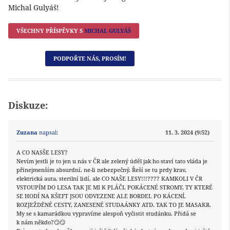
Michal Gulyáš!
VŠECHNY PŘÍSPĚVKY S
MICHAL GULYÁŠ
PODPOŘTE NÁS, PROSÍM!
Diskuze:
Zuzana
napsal:
11. 3. 2024 (9:52)
A CO NASŠE LESY?
Nevím jestli je to jen u nás v ČR ale zelený úděl jak ho staví tato vláda je
přinejmenším absurdní, ne-li nebezpečný. Řeší se tu prdy krav,
elektrická auta, sterilní lidí, ale CO NAŠE LESY!!!???? KAMKOLI V ČR
VSTOUPÍM DO LESA TAK JE MI K PLÁČI. POKÁCENÉ STROMY, TY KTERÉ
SE HODÍ NA KŠEFT JSOU ODVEZENE ALE BORDEL PO KÁCENÍ,
ROZJEŽDĒNÉ CESTY, ZANESENÉ STUDAÁNKY ATD. TAK TO JE MASAKR.
My se s kamarádkou vypravíme alespoň vyčistit studánku. Přidá se
k nám někdo?😏😏