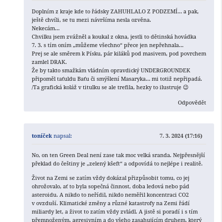
Doplním z kraje kde to řádsky ZAHUHLALO Z PODZEMÍ… a pak,
ještě chvíli, se tu mezi návršíma nesla ozvěna.
Nekecám…
Chvilku jsem zvážněl a koukal z okna, jestli to dětinská hovádka
7. 3. s tím oním „můžeme všechno“ přece jen nepřehnala…
Prej se ale směrem k Písku, pár kiláků pod masivem, pod povrchem
zamlel DRAK.
Že by takto smažkám vládním opravdický UNDERGROUNDEK
připoměl taťuldu Baťu či smýšlení Masaryka… mi totiž nepřipadá.
/Ta grafická koláž v titulku se ale trefila, hezky to ilustruje 😉
Odpovědět
toníček
napsal:
7. 3. 2024 (17:16)
No, on ten Green Deal není zase tak moc velká sranda. Nejpřesnější
překlad do češtiny je „zelený kšeft“ a odpovídá to nejlépe i realitě.
Život na Zemi se zatím vždy dokázal přizpůsobit tomu, co jej
ohrožovalo, ať to byla sopečná činnost, doba ledová nebo pád
asteroidu. A nikdo to neřídil, nikdo neměřil koncentraci CO2
v ovzduší. Klimatické změny a různé katastrofy na Zemi řádí
miliardy let, a život to zatím vždy zvládl. A jistě si poradí i s tím
přemnoženým, agresivním a do všeho zasahujícím druhem, který