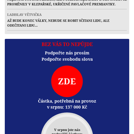
PROMĚNILY V KLEPAŘSKÉ, UKŘIČENÉ PAVLAČOVÉ PREMIANTKY.
LADISLAV VĚTVIČKA
AŽ BUDE KONEC VÁLKY, NEBUDE SE ROBIT SČITANI LIDU, ALE
ODEČITANI LIDU…
BEZ VÁS TO NEPŮJDE
Podpořte nás prosím
Podpořte svobodu slova
ZDE
Částka, potřebná na provoz
v srpnu:
137 000
Kč
V srpnu jste nás
podpořili částkou: