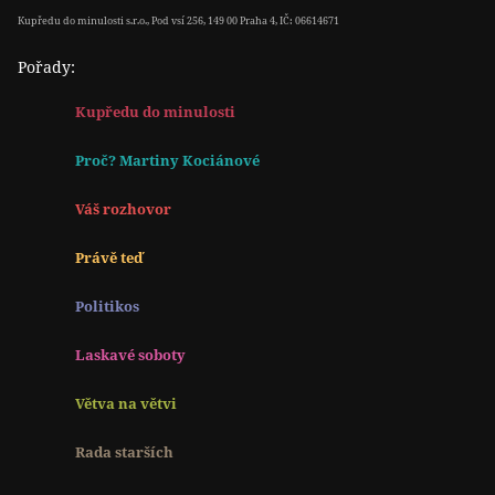
Kupředu do minulosti s.r.o., Pod vsí 256, 149 00 Praha 4, IČ: 06614671
Pořady:
Kupředu do minulosti
Proč? Martiny Kociánové
Váš rozhovor
Právě teď
Politikos
Laskavé soboty
Větva na větvi
Rada starších