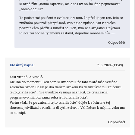
si hrdě říká „homo sapiens“, ale dnes by ho šlo lépe pojmenovat
„homo debilis“.
To podstatné poučení z evoluce je v tom, že přežije jen ten, kdo se
změnám pokorně přizpůsobí, kdo najde způsob, jak v nových
podmínkách přežít a množit se. Ten, kdo se s aroganci a pýchou
idiota rozhodne ty změny zastavit, dopadne mnohem hůř …..
Odpovědět
KtosiIný
napsal:
7. 3. 2024 (11:49)
Fakt vtipné. A veselé.
Ale iba do momentu, keď som si uvedomil, že tato svaté mše svatého
zeleného Green Dealu je iba ďaľším krokom ku definitívnemu zničeniu
tejto „civilizácie“ . Tie úvodzovky majú naznačiť, že civilizácia
programovo ničiaca sama seba je iba „civilizácia“.
Verím však, že po zničení tejto „civilizácie“ dôjde k záchrane tej
skutočnej civilizácie rastlín a divých zvierat. Vzhľadom k môjmu veku ma
to netrápi.
Odpovědět