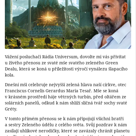
Vážení posluchači Rádia Universum, dovolte mi vás přivítat
u živého přenosu ze svaté mše svatého zeleného Green
Dealu, která se koná u příležitosti výročí vynálezu šlapacího
kola.
Dnešní mši celebruje nejvyšší zelená hlava naší církve, otec
Franciscus Cornelis Gerardus Maria Tesař. Mše se koná
v krásném prostředí háje větrných turbín, před oltářem ze
solárních panelů, odkud k nám shlíží sličná tvář sochy svaté
Gréty.
V tomto přímém přenosu se k nám připojují všichni bratři
a sestry Zeleného údělu z celého světa. Svůj pozdrav k nám
zasílají uhlíkové nerodičky, které se zavázaly chránit planetu