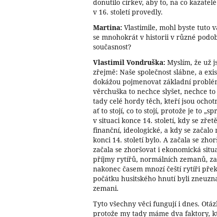
donutilo církev, aby to, na co kazatelé
v 16. století provedly.
Martina:
Vlastimile, mohl byste tuto v
se mnohokrát v historii v různé podo
současnost?
Vlastimil Vondruška:
Myslím, že už j
zřejmě: Naše společnost slábne, a exist
dokážou pojmenovat základní problémy
věrchuška to nechce slyšet, nechce to s
tady celé hordy těch, kteří jsou ocho
ať to stojí, co to stojí, protože je to „
v situaci konce 14. století, kdy se zř
finanční, ideologické, a kdy se začalo
konci 14. století bylo. A začala se zhorš
začala se zhoršovat i ekonomická situa
příjmy rytířů, normálních zemanů, zač
nakonec časem mnozí čeští rytíři pře
počátku husitského hnutí byli zneuznaní
zemani.
Tyto všechny věci fungují i dnes. Otáz
protože my tady máme dva faktory, kte