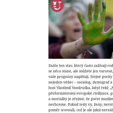
Znáte ten stav, který často zažívají ro
se něco stane, ale můžete jen varovat,
vaše prognózy naplňují. Stejné pocity 
nejeden vědec – sociolog, demograf a 
host Vlastimil Vondruška, když řekl: 
přeformátování evropské civilizace, pr
a mortality je zřejmé, že počet musli
nechceme. Pokud tedy vy, ženy, nevst
poměr srovnali, což je ale jaksi nereál