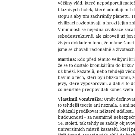
většiny vlád, které nepodporují mate
bláznivých holek, které odmítají mít 
stopu a aby tím zachránily planetu. 
civilizaci rozleptávají, a hrozí jejím z
V minulosti se nejedna civilizace zač
sebedestruktivně, ale zároveň už jen s
živým dokladem toho, že máme šanci če
jsme se chovali racionálně a životasc
Martina:
Kdo před těmito velkými kriz
že se to dostalo kronikářům do brku? 
už kněží, kazatelů, nebo tehdejší věd
bavím o těch, kteří byli blízko tomu, ž
jevy, které vypozorovali, a dali si to 
co neustále předpovídali konec světa –
Vlastimil Vondruška:
Umět definovat 
to tehdejší teorie ani neznala, a ani 
dokázali predikovat některé události, 
budoucnosti – za nesmírně nebezpečn
14. století, tak tehdy se začaly objev
univerzitních mistrů kazatelů, kteří p