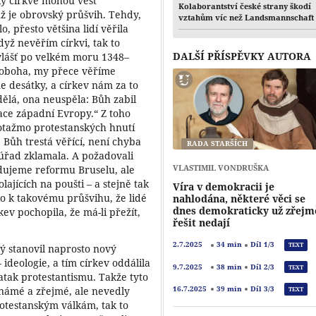
oky církve mohou vést
Kolaborantství české strany škodí
 už je obrovský průšvih. Tehdy,
vztahům víc než Landsmannschaft
, přesto většina lidí věřila
dyž nevěřím církvi, tak to
DALŠÍ PŘÍSPĚVKY AUTORA
vlášť po velkém moru 1348–
„Proboha, my přece věříme
 desátky, a církev nám za to
dělá, ona neuspěla: Bůh zabil
ace západní Evropy.“ Z toho
potažmo protestanských hnutí
e Bůh trestá věřící, není chyba
RADA STARŠÍCH
o úřad zklamala. A požadovali
VLASTIMIL VONDRUŠKA
adujeme reformu Bruselu, ale
olajících na poušti – a stejně tak
Víra v demokracii je
lo k takovému průšvihu, že lidé
nahlodána, některé věci se
dnes demokraticky už zřejm
kev pochopila, že má-li přežít,
řešit nedají
2.7.2025
34 min
Díl 1/3
TEXT
rý stanovil naprosto nový
 ideologie, a tím církev oddálila
9.7.2025
38 min
Díl 2/3
TEXT
atak protestantismu. Takže tyto
16.7.2025
39 min
Díl 3/3
, známé a zřejmé, ale nevedly
TEXT
rotestanským válkám, tak to