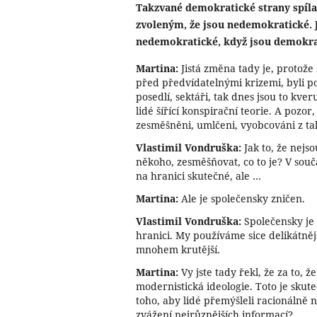
Takzvané demokratické strany spíla
zvoleným, že jsou nedemokratické.
nedemokratické, když jsou demokra
Martina:
Jistá změna tady je, protože 
před předvídatelnými krizemi, byli p
posedlí, sektáři, tak dnes jsou to kver
lidé šířící konspirační teorie. A pozor
zesměšněni, umlčeni, vyobcováni z ta
Vlastimil Vondruška:
Jak to, že nejs
někoho, zesměšňovat, co to je? V souč
na hranici skutečné, ale …
Martina:
Ale je společensky zničen.
Vlastimil Vondruška:
Společensky je 
hranici. My používáme sice delikátnějš
mnohem krutější.
Martina:
Vy jste tady řekl, že za to, 
modernistická ideologie. Toto je skut
toho, aby lidé přemýšleli racionálně 
zvážení nejrůznějších informací?