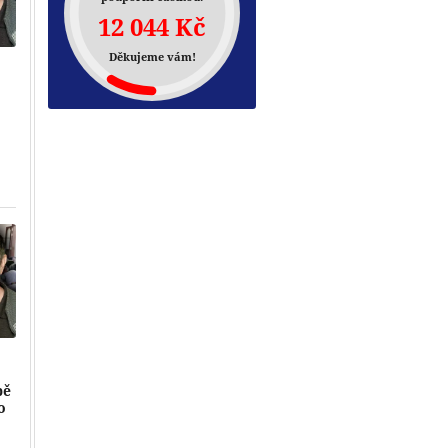
12 044 Kč
Děkujeme vám!
Přehrát
pě
o