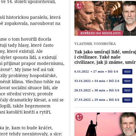
 ve 14. století upozorňovali,
aši historickou paralelu, která
bě zopakovala, naroubovat na
KUPŘEDU DO MINULOSTI
sme o tom hovořili docela
VLASTIMIL VONDRUŠKA
ují tady hlasy, které často
, které existují. Ale
Tak jako umírají lidé, umíra
i civilizace. Také naše
lyšet spousta lidí, a existují
civilizace, jak ji známe, umí
tni přijímat prapor modernismu,
správné“. My jsme teď asi tak
6.11.2022
27 min
Díl 1/4
TEXT
etězily problémy hospodářské,
 měnit klima. Všechno tohle na
13.11.2022
34 min
Díl 2/4
TEXT
ovat sociální situace lidí, ale
20.11.2022
38 min
Díl 3/4
TEXT
ce střední vrstvy, protože
aly dramaticky klesat, a oni se
27.11.2022
29 min
Díl 4/4
TEXT
klopili, takže hegemonem
 katoličtí kněží a rytíři,
ka je, kam to bude kráčet,
ré tehdy neexistovaly, a sice: