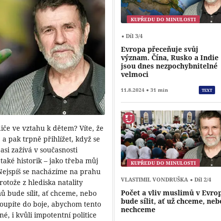
KUPŘEDU DO MINULOSTI
Díl 3/4
Evropa přeceňuje svůj
význam. Čína, Rusko a Indie
jsou dnes nezpochybnitelné
velmoci
11.8.2024
31 min
TEXT
diče ve vztahu k dětem? Víte, že
 a pak trpně přihlížet, když se
asi zažívá v současnosti
také historik – jako třeba můj
KUPŘEDU DO MINULOSTI
„Nejspíš se nacházíme na prahu
VLASTIMIL VONDRUŠKA
Díl 2/4
otože z hlediska natality
Počet a vliv muslimů v Evro
mů bude sílit, ať chceme, nebo
bude sílit, ať už chceme, neb
oupíte do boje, abychom tento
nechceme
né, i kvůli impotentní politice