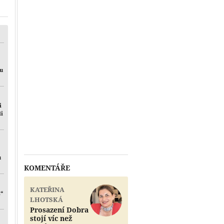
Přehrát
mu
i
li
u
KOMENTÁŘE
KATEŘINA
i“
LHOTSKÁ
Prosazení Dobra
stojí víc než