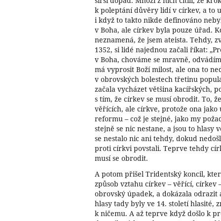
širší dopad. Mnozí z nich cítili, že kr
k poleptání důvěry lidí v církev, a to
i když to takto nikde definováno nebylo
v Boha, ale církev byla pouze úřad. K
neznamená, že jsem ateista. Tehdy, z
1352, si lidé najednou začali říkat: 
v Boha, chováme se mravně, odvádíme
má vyprosit Boží milost, ale ona to ne
v obrovských bolestech třetinu popul
začala vycházet většina kacířských, 
s tím, že církev se musí obrodit. To, ž
věřících, ale církve, protože ona jak
reformu – což je stejné, jako my pož
stejně se nic nestane, a jsou to hlasy v
se nestalo nic ani tehdy, dokud nedoš
proti církvi povstali. Teprve tehdy cír
musí se obrodit.
A potom přišel Tridentský koncil, kte
způsob vztahu církev – věřící, církev –
obrovský úpadek, a dokázala odrazit 
hlasy tady byly ve 14. století hlasité
k ničemu. A až teprve když došlo k p