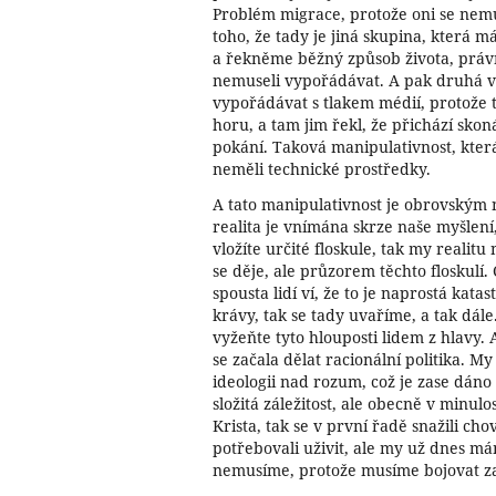
Problém migrace, protože oni se nem
toho, že tady je jiná skupina, která 
a řekněme běžný způsob života, právní 
nemuseli vypořádávat. A pak druhá vě
vypořádávat s tlakem médií, protože t
horu, a tam jim řekl, že přichází skon
pokání. Taková manipulativnost, která
neměli technické prostředky.
A tato manipulativnost je obrovským 
realita je vnímána skrze naše myšlení,
vložíte určité floskule, tak my realit
se děje, ale průzorem těchto floskulí. 
spousta lidí ví, že to je naprostá kata
krávy, tak se tady uvaříme, a tak dále.
vyžeňte tyto hlouposti lidem z hlavy. 
se začala dělat racionální politika. M
ideologii nad rozum, což je zase dáno 
složitá záležitost, ale obecně v minulos
Krista, tak se v první řadě snažili cho
potřebovali uživit, ale my už dnes mám
nemusíme, protože musíme bojovat za 