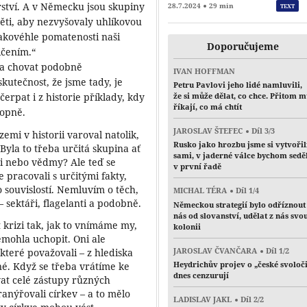
řství. A v Německu jsou skupiny
28.7.2024
29 min
TEXT
děti, aby nezvyšovaly uhlíkovou
Takovéhle pomatenosti naši
Doporučujeme
ničením.“
ala chovat podobně
IVAN HOFFMAN
kutečnost, že jsme tady, je
Petru Pavlovi jeho lidé namluvili,
že si může dělat, co chce. Přitom 
rpat i z historie příklady, kdy
říkají, co má chtít
hopně.
JAROSLAV ŠTEFEC
Díl 3/3
emi v historii varoval natolik,
Rusko jako hrozbu jsme si vytvořil
Byla to třeba určitá skupina ať
sami, v jaderné válce bychom sedě
ci nebo vědmy? Ale teď se
v první řadě
e pracovali s určitými fakty,
do souvislostí. Nemluvím o těch,
MICHAL TÉRA
Díl 1/4
 sektáři, flagelanti a podobně.
Německou strategií bylo odříznout
nás od slovanství, udělat z nás svo
krizi tak, jak to vnímáme my,
kolonii
nemohla uchopit. Oni ale
JAROSLAV ČVANČARA
Díl 1/2
které považovali – z hlediska
Heydrichův projev o „české svoloč
é. Když se třeba vrátíme ke
dnes cenzurují
ovat celé zástupy různých
ranýřovali církev – a to mělo
LADISLAV JAKL
Díl 2/2