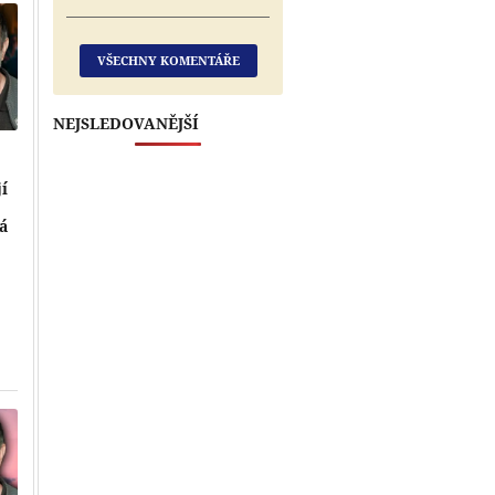
VŠECHNY KOMENTÁŘE
NEJSLEDOVANĚJŠÍ
jí
rá
Přehrát
Přehrát
Přehrát
Přehrát