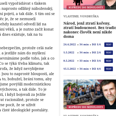
useli vypořádávat s tlakem
KUPŘEDU DO MINULOSTI
má naprosto odlišný náboženský,
pojetí, a tak dále. S tím oni se
VLASTIMIL VONDRUŠKA
c je, že se nemuseli
Národ, jenž ztratí kořeny,
ehdy kazatel odvedl lid na
ztratí budoucnost. Bez tradi
ání věků, a je nutno začít konat
nakonec člověk není nikde
 dnes existuje, tak na tu
doma
24.4.2022
34 min
Díl 1/4
TEXT
nebezpečím, protože celá naše
 a jestliže nám do myšlení
1.5.2022
34 min
Díl 2/4
TEXT
u nevnímáme podle toho, jak a co
8.5.2022
33 min
Díl 3/4
TEXT
Co se týká třeba klimatu, tak
strofa, že když nevybijeme
15.5.2022
34 min
Díl 4/4
TEXT
 Jsou to naprosté hlouposti, ale
A to, bohužel, brání tomu, aby
y jsme povýšili modernistickou
výchovou, a tak dále. To je
ti, i když bojovali za Ježíše
vat racionálně, protože se
e pocit, že se uživit
KUPŘEDU DO MINULOSTI
čisté ideologické postuláty.
VLASTIMIL VONDRUŠKA