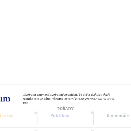
„Svoboda znamená svobodně prohlásit, že dvě a dvě jsou čtyři.
Jestliže toto je dáno, všechno ostatní z toho vyplyne.“
George Orwell,
1984
POŘADY
ávě teď
Politikos
Komentáře