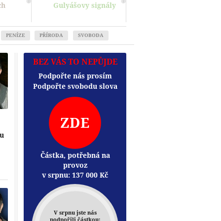
ch
Gulyášovy signály
PENÍZE
PŘÍRODA
SVOBODA
BEZ VÁS TO NEPŮJDE
Podpořte nás prosím
Podpořte svobodu slova
ZDE
ou
Částka, potřebná na
provoz
Přehrát
v srpnu:
137 000
Kč
V srpnu jste nás
podpořili částkou: