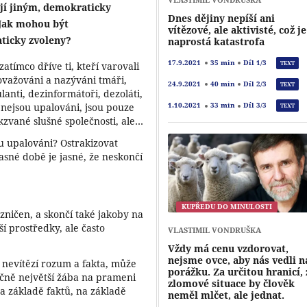
jí jiným, demokraticky
Dnes dějiny nepíší ani
 Jak mohou být
vítězové, ale aktivisté, což je
ticky zvoleny?
naprostá katastrofa
17.9.2021
35 min
Díl 1/3
TEXT
zatímco dříve ti, kteří varovali
ovažováni a nazýváni tmáři,
24.9.2021
40 min
Díl 2/3
TEXT
ulanti, dezinformátoři, dezoláti,
, nejsou upalováni, jsou pouze
1.10.2021
33 min
Díl 3/3
TEXT
kzvané slušné společnosti, ale…
ou upalováni? Ostrakizovat
asné době je jasné, že neskončí
KUPŘEDU DO MINULOSTI
zničen, a skončí také jakoby na
í prostředky, ale často
VLASTIMIL VONDRUŠKA
Vždy má cenu vzdorovat,
nejsme ovce, aby nás vedli n
že nevítězí rozum a fakta, může
porážku. Za určitou hranicí, 
ečně největší žába na prameni
zlomové situace by člověk
na základě faktů, na základě
neměl mlčet, ale jednat.