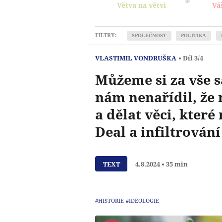
Větva na větvi
Vá
FILTRY:
SPOLEČNOST
POLITIKA
VLASTIMIL VONDRUŠKA
Díl 3/4
Můžeme si za vše 
nám nenařídil, že
a dělat věci, které
Deal a infiltrování
TEXT
4.8.2024
35 min
#HISTORIE
#IDEOLOGIE