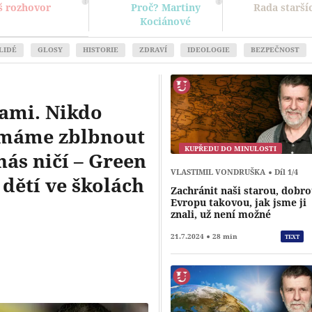
š rozhovor
Proč? Martiny
Rada starší
Kociánové
LIDÉ
GLOSY
HISTORIE
ZDRAVÍ
IDEOLOGIE
BEZPEČNOST
sami. Nikdo
 máme zblbnout
KUPŘEDU DO MINULOSTI
 nás ničí – Green
VLASTIMIL VONDRUŠKA
Díl 1/4
 dětí ve školách
Zachránit naši starou, dobr
Evropu takovou, jak jsme ji
znali, už není možné
Přehrát
21.7.2024
28 min
TEXT