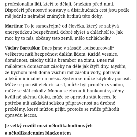
profesionalita lidí, kteří to dělají. Smekám před nimi.
Dispečeři přenosové soustavy a distribučních cest jsou podle
mě jedni z nejméně známých hrdinů této doby.
Martina
: To je samozřejmě od člověka, který se zabývá
energetickou bezpečností, dobré slyšet a chlácholí to. Jak
moc by to nás, občany této země, mělo uchlácholit?
Václav Bartuška
: Dnes jsme v zásadě „outsourcovali“
veškerou naši bezpečnost dalším lidem. Každá vesnice,
domácnost, zásoby uhlí a brambor na zimu. Dnes má
málokterá domácnost zásoby na déle jak čtyři dny. Myslím,
že bychom měli doma všichni mít zásobu vody, potravin
a léků minimálně na měsíc. Systém se může kdykoliv porušit.
Může se porušit elektrická síť, může být problém s vodou,
může se stát cokoliv. Mohou se zhroutit bankovní systémy
kvůli nějakému útoku, může se opravdu stát leccos. Je
potřeba mít základní selskou připravenost na drobné
problémy, které můžou přijít, protože se může přihodit
opravdu leccos.
Je velký rozdíl mezi několikahodinových
a několikadenním blackoutem