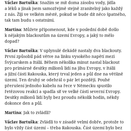
Václav Bartuška
: Snažím se mít doma zásobu vody, jídla
a léků a jinak jsem samozřejmě stejně zranitelný jako každý
z nás. Žiji ve velkém městě, pokud se bude dít něco špatného,
tak tam budu s ostatními.
Martina
: Můžete připomenout, kde v poslední době došlo
k nějakým blackoutům na území Evropy, a jaký to mělo
dopad?
Václav Bartuška
: V uplynulé dekádě nastaly dva blackouty.
První způsobil pád větve na linku vysokého napětí mezi
Švýcarskem a Itálií. Během několika minut nastal blackout
pro primárně desítky milionů lidí na jihu Evropy, v Itálii
a jižní části Rakouska, který trval jeden a půl dne na většině
území. Ten druhý se odehrál o pár let později. Pouhé
přerušení jednoho kabelu na řece v Německu spustilo
řetězovou reakci a spadla síť ve velké části severní Evropy.
Desítky milionů lidí byly bez proudu několik hodin, někdy
dokonce den a půl.
Martina
: Jak to zvládli?
Václav Bartuška
: Zvládli to v zásadě velmi dobře, protože to
bylo vždy část území – třeba Rakouska. Část území bylo bez