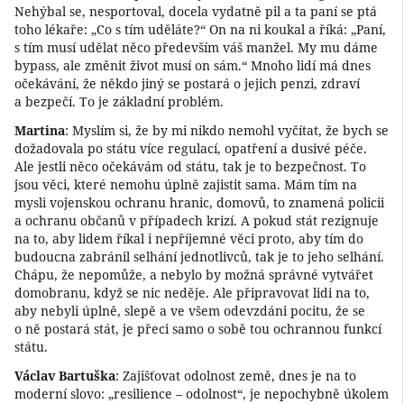
Nehýbal se, nesportoval, docela vydatně pil a ta paní se ptá
toho lékaře: „Co s tím uděláte?“ On na ni koukal a říká: „Paní,
s tím musí udělat něco především váš manžel. My mu dáme
bypass, ale změnit život musí on sám.“ Mnoho lidí má dnes
očekávání, že někdo jiný se postará o jejich penzi, zdraví
a bezpečí. To je základní problém.
Martina
: Myslím si, že by mi nikdo nemohl vyčítat, že bych se
dožadovala po státu více regulací, opatření a dusivé péče.
Ale jestli něco očekávám od státu, tak je to bezpečnost. To
jsou věci, které nemohu úplně zajistit sama. Mám tím na
mysli vojenskou ochranu hranic, domovů, to znamená policii
a ochranu občanů v případech krizí. A pokud stát rezignuje
na to, aby lidem říkal i nepříjemné věci proto, aby tím do
budoucna zabránil selhání jednotlivců, tak je to jeho selhání.
Chápu, že nepomůže, a nebylo by možná správné vytvářet
domobranu, když se nic neděje. Ale připravovat lidi na to,
aby nebyli úplně, slepě a ve všem odevzdáni pocitu, že se
o ně postará stát, je přeci samo o sobě tou ochrannou funkcí
státu.
Václav Bartuška
: Zajišťovat odolnost země, dnes je na to
moderní slovo: „resilience – odolnost“, je nepochybně úkolem