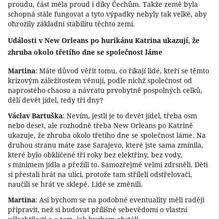
proudu, část měla proud i díky Čechům. Takže země byla
schopná stále fungovat a tyto výpadky nebyly tak velké, aby
ohrozily základní stabilitu těchto zemí.
Události v New Orleans po hurikánu Katrina ukazují, že
zhruba okolo třetího dne se společnost láme
Martina
: Máte důvod věřit tomu, co říkají lidé, kteří se těmto
krizovým záležitostem věnují, podle nichž společnost od
naprostého chaosu a návratu prvobytně pospolných celků,
dělí devět jídel, tedy tři dny?
Václav Bartuška
: Nevím, jestli je to devět jídel, třeba osm
nebo deset, ale rozhodně třeba New Orleans po Katrině
ukazuje, že zhruba okolo třetího dne se společnost láme. Na
druhou stranu máte zase Sarajevo, které jste sama zmínila,
které bylo obklíčené tři roky bez elektřiny, bez vody,
s minimem jídla a přežili to. Samozřejmě velmi zdrsněli. Děti
si přestali hrát na ulici, protože tam stříleli odstřelovači,
naučili se hrát ve sklepě. Lidé se změnili.
Martina
: Asi bychom se na podobné eventuality měli raději
připravit, než si budovat přílišné sebevědomí o vlastní