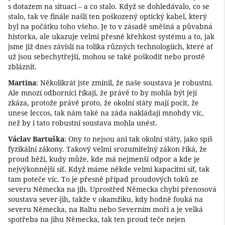
s dotazem na situaci – a co stalo. Když se dohledávalo, co se
stalo, tak ve finále našli ten poškozený optický kabel, který
byl na počátku toho všeho. Je to v zásadě směšná a půvabná
historka, ale ukazuje velmi přesně křehkost systému a to, jak
jsme již dnes závislí na tolika různých technologiích, které ať
už jsou sebechytřejší, mohou se také poškodit nebo prostě
zbláznit.
Martina
: Několikrát jste zmínil, že naše soustava je robustní.
Ale mnozí odborníci říkají, že právě to by mohla být její
zkáza, protože právě proto, že okolní státy mají pocit, že
unese leccos, tak nám také na záda nakládají mnohdy víc,
než by i tato robustní soustava mohla unést.
Václav Bartuška
: Ony to nejsou ani tak okolní státy, jako spíš
fyzikální zákony. Takový velmi srozumitelný zákon říká, že
proud běží, kudy může, kde má nejmenší odpor a kde je
nejvýkonnější síť. Když máme někde velmi kapacitní síť, tak
tam poteče víc. To je přesně případ proudových toků ze
severu Německa na jih. Uprostřed Německa chybí přenosová
soustava sever-jih, takže v okamžiku, kdy hodně fouká na
severu Německa, na Baltu nebo Severním moři a je velká
spotřeba na jihu Německa, tak ten proud teče nejen