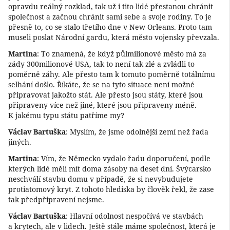
opravdu reálný rozklad, tak už i tito lidé přestanou chránit
společnost a začnou chránit sami sebe a svoje rodiny. To je
přesně to, co se stalo třetího dne v New Orleans. Proto tam
museli poslat Národní gardu, která město vojensky převzala.
Martina
: To znamená, že když půlmilionové město má za
zády 300milionové USA, tak to není tak zlé a zvládli to
poměrně záhy. Ale přesto tam k tomuto poměrně totálnímu
selhání došlo. Říkáte, že se na tyto situace není možné
připravovat jakožto stát. Ale přesto jsou státy, které jsou
připraveny více než jiné, které jsou připraveny méně.
K jakému typu státu patříme my?
Václav Bartuška
: Myslím, že jsme odolnější zemí než řada
jiných.
Martina
: Vím, že Německo vydalo řadu doporučení, podle
kterých lidé měli mít doma zásoby na deset dní. Švýcarsko
neschválí stavbu domu v případě, že si nevybudujete
protiatomový kryt. Z tohoto hlediska by člověk řekl, že zase
tak předpřipravení nejsme.
Václav Bartuška
: Hlavní odolnost nespočívá ve stavbách
a krytech, ale v lidech. Ještě stále máme společnost, která je