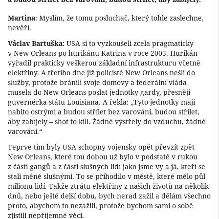
Martina
: Myslím, že tomu posluchač, který tohle zaslechne,
nevěří.
Václav Bartuška
: USA si to vyzkoušeli zcela pragmaticky
v New Orleans po hurikánu Katrina v roce 2005. Hurikán
vyřadil prakticky veškerou základní infrastrukturu včetně
elektřiny. A třetího dne již policisté New Orleans nešli do
služby, protože bránili svoje domovy a federální vláda
musela do New Orleans poslat jednotky gardy, přesněji
guvernérka státu Louisiana. A řekla: „Tyto jednotky mají
nabito ostrými a budou střílet bez varování, budou střílet,
aby zabíjely – shot to kill. Žádné výstřely do vzduchu, žádné
varování.“
Teprve tím byly USA schopny vojensky opět převzít zpět
New Orleans, které tou dobou už bylo v podstatě v rukou
z části gangů a z části slušných lidí jako jsme vy a já, kteří se
stali méně slušnými. To se přihodilo v městě, které mělo půl
milionu lidí. Takže ztrátu elektřiny z našich životů na několik
dnů, nebo ještě delší dobu, bych nerad zažil a dělám všechno
proto, abychom to nezažili, protože bychom sami o sobě
zjistili nepříjemné věci.