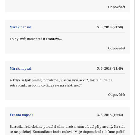
Odpovědět
Mirek
napsal:
5. 5. 2018 (21:50)
To byl můj komentář k Frantovi…
Odpovědět
Mirek
napsal:
5. 5. 2018 (21:49)
A když si (jak píšete) pořídíme „vlastní vysílačku“, tak ta bude na
setrvačník, nebo na co (když ne na elektřinu)?
Odpovědět
Franta
napsal:
3. 5. 2018 (16:42)
Bartuška řekl-občane poraď si sám, urob si sám a buď připravený. Na stát
se nespoléhej. Komunikace bude nulová. Moje doporučení : občane pořiď