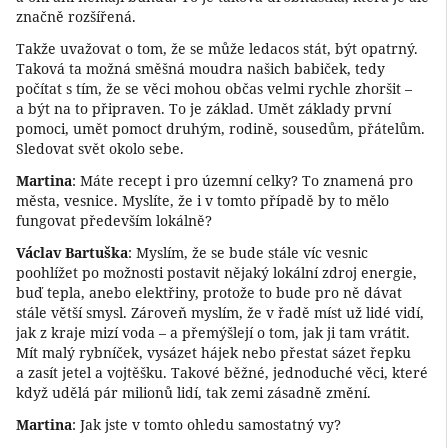
značně rozšířená.
Takže uvažovat o tom, že se může ledacos stát, být opatrný.
Taková ta možná směšná moudra našich babiček, tedy
počítat s tím, že se věci mohou občas velmi rychle zhoršit –
a být na to připraven. To je základ. Umět základy první
pomoci, umět pomoct druhým, rodině, sousedům, přátelům.
Sledovat svět okolo sebe.
Martina
: Máte recept i pro územní celky? To znamená pro
města, vesnice. Myslíte, že i v tomto případě by to mělo
fungovat především lokálně?
Václav Bartuška
: Myslím, že se bude stále víc vesnic
poohlížet po možnosti postavit nějaký lokální zdroj energie,
buď tepla, anebo elektřiny, protože to bude pro ně dávat
stále větší smysl. Zároveň myslím, že v řadě míst už lidé vidí,
jak z kraje mizí voda – a přemýšlejí o tom, jak ji tam vrátit.
Mít malý rybníček, vysázet hájek nebo přestat sázet řepku
a zasít jetel a vojtěšku. Takové běžné, jednoduché věci, které
když udělá pár milionů lidí, tak zemi zásadně změní.
Martina
: Jak jste v tomto ohledu samostatný vy?