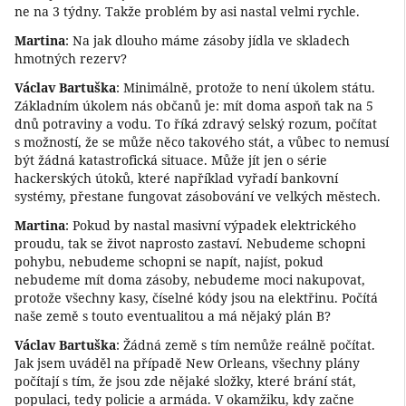
ne na 3 týdny. Takže problém by asi nastal velmi rychle.
Martina
: Na jak dlouho máme zásoby jídla ve skladech
hmotných rezerv?
Václav Bartuška
: Minimálně, protože to není úkolem státu.
Základním úkolem nás občanů je: mít doma aspoň tak na 5
dnů potraviny a vodu. To říká zdravý selský rozum, počítat
s možností, že se může něco takového stát, a vůbec to nemusí
být žádná katastrofická situace. Může jít jen o série
hackerských útoků, které například vyřadí bankovní
systémy, přestane fungovat zásobování ve velkých městech.
Martina
: Pokud by nastal masivní výpadek elektrického
proudu, tak se život naprosto zastaví. Nebudeme schopni
pohybu, nebudeme schopni se napít, najíst, pokud
nebudeme mít doma zásoby, nebudeme moci nakupovat,
protože všechny kasy, číselné kódy jsou na elektřinu. Počítá
naše země s touto eventualitou a má nějaký plán B?
Václav Bartuška
: Žádná země s tím nemůže reálně počítat.
Jak jsem uváděl na případě New Orleans, všechny plány
počítají s tím, že jsou zde nějaké složky, které brání stát,
populaci, tedy policie a armáda. V okamžiku, kdy začne