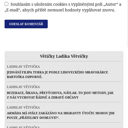
Souhlasím s uložením cookies s vyplněnými poli „Autor“ a
„E-mail“, abych příště nemusel hodnoty vyplňovat znovu.
Větičky Ladika Větvičky
LADISLAV VĚTVIČKA
JEDNÁNÍ FILIPA TURKA JE PODLE LIDOVECKÉHO MRAVOKÁRCE
BARTOŠKA ODPORNÉ.
LADISLAV VĚTVIČKA
BUZERACE, ŠIKANA, PŘEVÝCHOVA, NÁTLAK. TO JSOU METODY, JAK
Z NÁS VYCHOVAT ŘÁDNÉ A ZDRAVÉ OBČANY
LADISLAV VĚTVIČKA
ARMÁDA MÁ STÁLE ZAKÁZÁNO NA MIGRANTY ÚTOČIT. MOHOU JIM
POUZE „PŘÁTELSKY DOMLUVIT“.
LADISLAV VĚTVIČKA