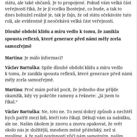
státu, ale také občanů. Je to propojené. Pokud vám velká část
veřejnosti říká, že je jí vcelku lhostejné, co bude, a tak to
dnes bohužel reálně je, tak je fajn, že od státu očekáváte tuto
roli, ale evidentně ji neočekává velká část veřejnosti.
Dlouhé období klidu a míru vedlo k tomu, že zanikla
spousta reflexů, které generace před námi měly zcela
samozřejmě
Martina
: Je málo informací?
Václav Bartuška
: Spíše dlouhé období klidu a míru vedlo
k tomu, že zanikla spousta reflexů, které generace před námi
měly zcela samozřejmě.
Martina
: Proč mám pořád pocit, že jednoho dne přijde
okamžik, kdy vy pokrčíte rameny a řeknete: „Já jsem to
říkal.“
Václav Bartuška
: Ne, toto ne. To není dobrý způsob a nechtěl
bych patřit mezi lidi, kteří toto říkají. Děkuji vám za nabídku,
ale ne. Naším úkolem je znovu a znovu opakovat, že svět
okolo nás je složitější, mnohem méně přátelský, než si
myslíme. A že naší povinností vůči nám samotným, našim