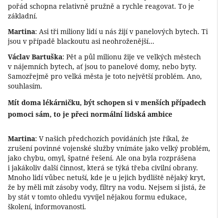
pořád schopna relativně pružně a rychle reagovat. To je
základní.
Martina
: Asi tři miliony lidí u nás žijí v panelových bytech. Ti
jsou v případě blackoutu asi neohroženější…
Václav Bartuška
: Pět a půl milionu žije ve velkých městech
v nájemních bytech, ať jsou to panelové domy, nebo byty.
Samozřejmě pro velká města je toto největší problém. Ano,
souhlasím.
Mít doma lékárničku, být schopen si v menších případech
pomoci sám, to je přeci normální lidská ambice
Martina
: V našich předchozích povídáních jste říkal, že
zrušení povinné vojenské služby vnímáte jako velký problém,
jako chybu, omyl, špatné řešení. Ale ona byla rozprášena
i jakákoliv další činnost, která se týká třeba civilní obrany.
Mnoho lidí vůbec netuší, kde je u jejich bydliště nějaký kryt,
že by měli mít zásoby vody, filtry na vodu. Nejsem si jistá, že
by stát v tomto ohledu vyvíjel nějakou formu edukace,
školení, informovanosti.