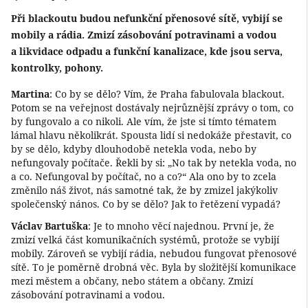
Při blackoutu budou nefunkční přenosové sítě, vybijí se
mobily a rádia. Zmizí zásobování potravinami a vodou
a likvidace odpadu a funkční kanalizace, kde jsou serva,
kontrolky, pohony.
Martina
: Co by se dělo? Vím, že Praha fabulovala blackout.
Potom se na veřejnost dostávaly nejrůznější zprávy o tom, co
by fungovalo a co nikoli. Ale vím, že jste si tímto tématem
lámal hlavu několikrát. Spousta lidí si nedokáže přestavit, co
by se dělo, kdyby dlouhodobě netekla voda, nebo by
nefungovaly počítače. Řekli by si: „No tak by netekla voda, no
a co. Nefungoval by počítač, no a co?“ Ala ono by to zcela
změnilo náš život, nás samotné tak, že by zmizel jakýkoliv
společenský nános. Co by se dělo? Jak to řetězení vypadá?
Václav Bartuška
: Je to mnoho věcí najednou. První je, že
zmizí velká část komunikačních systémů, protože se vybijí
mobily. Zároveň se vybijí rádia, nebudou fungovat přenosové
sítě. To je poměrně drobná věc. Byla by složitější komunikace
mezi městem a občany, nebo státem a občany. Zmizí
zásobování potravinami a vodou.