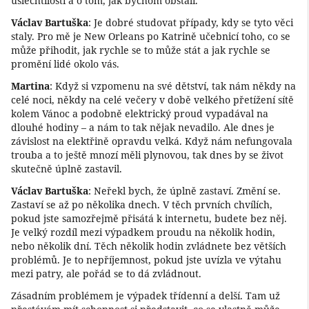
ušlechtilosti a o tom, jak bychom obstáli.
Václav Bartuška
: Je dobré studovat případy, kdy se tyto věci
staly. Pro mě je New Orleans po Katrině učebnicí toho, co se
může přihodit, jak rychle se to může stát a jak rychle se
promění lidé okolo vás.
Martina
: Když si vzpomenu na své dětství, tak nám někdy na
celé noci, někdy na celé večery v době velkého přetížení sítě
kolem Vánoc a podobně elektrický proud vypadával na
dlouhé hodiny – a nám to tak nějak nevadilo. Ale dnes je
závislost na elektřině opravdu velká. Když nám nefungovala
trouba a to ještě mnozí měli plynovou, tak dnes by se život
skutečně úplně zastavil.
Václav Bartuška
: Neřekl bych, že úplně zastaví. Změní se.
Zastaví se až po několika dnech. V těch prvních chvílích,
pokud jste samozřejmě přisátá k internetu, budete bez něj.
Je velký rozdíl mezi výpadkem proudu na několik hodin,
nebo několik dní. Těch několik hodin zvládnete bez větších
problémů. Je to nepříjemnost, pokud jste uvízla ve výtahu
mezi patry, ale pořád se to dá zvládnout.
Zásadním problémem je výpadek třídenní a delší. Tam už