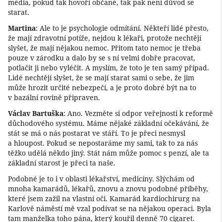
média, pokud tak hovoří občané, tak pak není důvod se
starat.
Martina
: Ale to je psychologie odmítání. Někteří lidé přesto,
že mají zdravotní potíže, nejdou k lékaři, protože nechtějí
slyšet, že mají nějakou nemoc. Přitom tato nemoc je třeba
pouze v zárodku a dalo by se s ní velmi dobře pracovat,
potlačit ji nebo vyléčit. A myslím, že toto je ten samý případ.
Lidé nechtějí slyšet, že se mají starat sami o sebe, že jim
může hrozit určité nebezpečí, a je proto dobré být na to
v bazální rovině připraven.
Václav Bartuška
: Ano. Vezměte si odpor veřejnosti k reformě
důchodového systému. Máme nějaké základní očekávání, že
stát se má o nás postarat ve stáří. To je přeci nesmysl
a hloupost. Pokud se nepostaráme my sami, tak to za nás
těžko udělá někdo jiný. Stát nám může pomoc s penzí, ale ta
základní starost je přeci ta naše.
Podobné je to i v oblasti lékařství, medicíny. Slýchám od
mnoha kamarádů, lékařů, znovu a znovu podobné příběhy,
které jsem zažil na vlastní oči. Kamarád kardiochirurg na
Karlově náměstí mě vzal podívat se na nějakou operaci. Byla
tam manželka toho pána, který kouřil denně 70 cigaret.