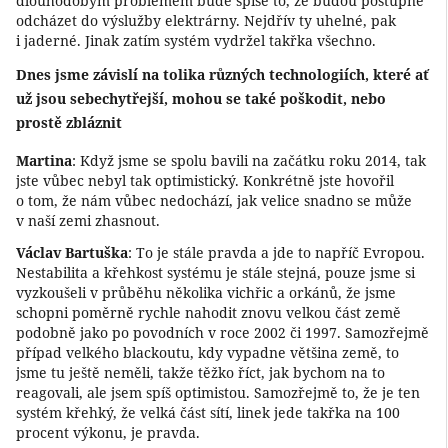
dlouhodobým problémem bude spíše to, že budou postupně
odcházet do výslužby elektrárny. Nejdřív ty uhelné, pak
i jaderné. Jinak zatím systém vydržel takřka všechno.
Dnes jsme závislí na tolika různých technologiích, které ať
už jsou sebechytřejší, mohou se také poškodit, nebo
prostě zbláznit
Martina
: Když jsme se spolu bavili na začátku roku 2014, tak
jste vůbec nebyl tak optimistický. Konkrétně jste hovořil
o tom, že nám vůbec nedochází, jak velice snadno se může
v naší zemi zhasnout.
Václav Bartuška
: To je stále pravda a jde to napříč Evropou.
Nestabilita a křehkost systému je stále stejná, pouze jsme si
vyzkoušeli v průběhu několika vichřic a orkánů, že jsme
schopni poměrně rychle nahodit znovu velkou část země
podobně jako po povodních v roce 2002 či 1997. Samozřejmě
případ velkého blackoutu, kdy vypadne většina země, to
jsme tu ještě neměli, takže těžko říct, jak bychom na to
reagovali, ale jsem spíš optimistou. Samozřejmě to, že je ten
systém křehký, že velká část sítí, linek jede takřka na 100
procent výkonu, je pravda.