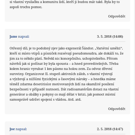
si vlastní vysilačku a komunitu lidí, kteří ji budou mát také. Byla by to
aspoň trochu pomoc.
Odpovědět
Jano
napsal:
3. 5. 2018 (14:08)
Otřesný díl, je to podobný zjev jako exgenerál Šándor. „Variétní umělci“,
kteří si místo vtipů a písniček rozsévají pseudomoudra, ale dokáží to, že
jim za to někdo platí. Neřekl nic koncepčního, uchopitelného. Přitom
návrhů jak si počínat by byla spousta – a hned proveditelných. Třeba
kolem hranic vyrubat 1 km pásmo na holou zem. Za odvoz dřevní
suroviny. Organizovat II. stupeň aktivních záloh, s vlastní výstrojí
a výzbrojí a nižšími fyzickými a časovými nároky – a hnedka máme
téměž zdarma desetitisíce motivovaných lidí na okamžité posílení
bezpečnosti v případě nutnosti. Dát radioamatérům dotaci na vlastní
generátor a obálky s pokyny co mají dělat v krizi, jak pomoct místní
samosprávě udržet spojení s vládou. Atd. atd.
Odpovědět
Joe
napsal:
2. 5. 2018 (14:47)