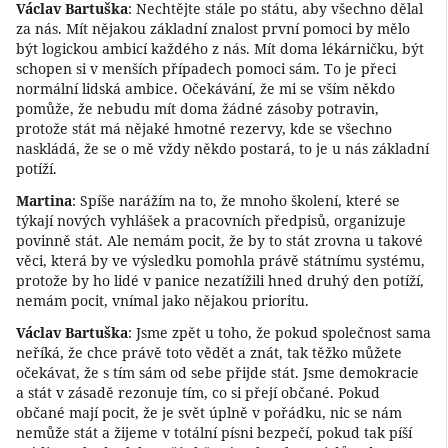
Václav Bartuška
: Nechtějte stále po státu, aby všechno dělal
za nás. Mít nějakou základní znalost první pomoci by mělo
být logickou ambicí každého z nás. Mít doma lékárničku, být
schopen si v menších případech pomoci sám. To je přeci
normální lidská ambice. Očekávání, že mi se vším někdo
pomůže, že nebudu mít doma žádné zásoby potravin,
protože stát má nějaké hmotné rezervy, kde se všechno
naskládá, že se o mě vždy někdo postará, to je u nás základní
potíží.
Martina
: Spíše narážím na to, že mnoho školení, které se
týkají nových vyhlášek a pracovních předpisů, organizuje
povinně stát. Ale nemám pocit, že by to stát zrovna u takové
věci, která by ve výsledku pomohla právě státnímu systému,
protože by ho lidé v panice nezatížili hned druhý den potíží,
nemám pocit, vnímal jako nějakou prioritu.
Václav Bartuška
: Jsme zpět u toho, že pokud společnost sama
neříká, že chce právě toto vědět a znát, tak těžko můžete
očekávat, že s tím sám od sebe přijde stát. Jsme demokracie
a stát v zásadě rezonuje tím, co si přejí občané. Pokud
občané mají pocit, že je svět úplně v pořádku, nic se nám
nemůže stát a žijeme v totální písni bezpečí, pokud tak píší