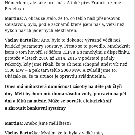
Německem, ale také přes nás. A také přes Francii a země
Beneluxu.
Martina
: A občas se stalo, že to, co teklo naší přenosovou
soustavou, bylo, podle záznamů které jsem našla, větší než
výkon našich jaderných elektráren.
Václav Bartuška
: Ano, bylo to dokonce výrazně větší než
kritické parametry soustavy. Přesto se to povedlo. Mnohokrát
jsem o tom hovořil se šéfem ČEPSu a s mnohými z dispečinku,
protože v letech 2010 až 2014, 2015 v podstatě padaly
rekordy, kdy jsme říkali, že ta síť není schopná unést víc než
1500 MW – a pak tam teklo 2000 MW. A zvládli jsme to.
Ukázalo se, že ta situace je opravdu zvládnutelná.
Dnes má málokterá domácnost zásoby na déle jak čtyři
dny. Měli bychom mít doma zásobu vody, potravin na pět
dní a léků na měsíc. Může se porušit elektrická síť
a zhroutit bankovní systémy.
Martina
: Anebo jsme měli štěstí?
Václav Bartuška
: Myslím, že to byla z velké míry