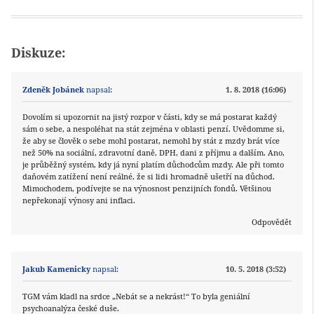
Diskuze:
Zdeněk Jobánek
napsal:
1. 8. 2018 (16:06)
Dovolím si upozornit na jistý rozpor v části, kdy se má postarat každý
sám o sebe, a nespoléhat na stát zejména v oblasti penzí. Uvědomme si,
že aby se člověk o sebe mohl postarat, nemohl by stát z mzdy brát více
než 50% na sociální, zdravotní daně, DPH, dani z příjmu a dalším. Ano,
je průběžný systém, kdy já nyní platím důchodcům mzdy. Ale při tomto
daňovém zatížení není reálné, že si lidi hromadně ušetří na důchod.
Mimochodem, podívejte se na výnosnost penzijních fondů. Většinou
nepřekonají výnosy ani inflaci.
Odpovědět
Jakub Kamenicky
napsal:
10. 5. 2018 (3:52)
TGM vám kladl na srdce „Nebát se a nekrást!“ To byla geniální
psychoanalýza české duše.