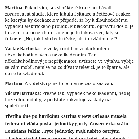
Martina
: Pokud vím, tak si některé kraje nechávali
zpracovávat studie, které fabulují situace a řetězové reakce,
ke kterým by docházelo v případě, že by k dlouhodobému
výpadku elektrického proudu, k blackoutu, opravdu došlo. Je
to velmi náročné čtení – anebo je to taková věc, kdy si
řeknete: „No, tak bylo by to těžké, ale to zvládneme“?
Václav Bartuška
: Je velký rozdíl mezi blackoutem
několikahodinových a několikadenním. Ten
několikahodinový je nepříjemnost, uvíznete ve výtahu, vybije
se vám mobil, není se na co dívat v televizi. Je to špatné, ale
dá se to zvládnout.
Martina
: A v dětství jsme to poměrně často zažívali.
Václav Bartuška
: Přesně tak. Výpadek několikadenní, nedej
bože dlouhodobý, v podstatě zlikviduje základy naší
společnosti.
Třetího dne po hurikánu Katrina v New Orleans musela
federální vláda poslat jednotky gardy. Guvernérka státu
Louisiana řekla: „Tyto jednotky mají nabito ostrými
a budou střílet bez varování, budou střílet, aby zabíjely.“