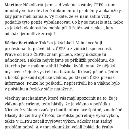
Martina
: Několikrát jsem si dívala na stránky ČEPS a tam
mnohdy velice otevřeně dokumentují problémy a okamžiky,
kdy jsme měli namále. Vy říkáte, že se nám zatím vždy
podařilo tyto potíže vybalancovat. Co by se muselo stát, nebo
za jakých okolností by mohla přijít řetězová reakce, kdy
odchází jednotlivé zdroje?
Václav Bartuška
: Takřka jakýchkoli. Velmi oceňuji
profesionalitu právě lidí z ČEPS a z vůdčích společností.
Právě od lidí z ČEPSu znám příběh, který ukazuje tu
náhodnost. Takřka nejvíc jsme se přiblížili problému, do
kterého jsme málem stáhli i Polsko, kvůli tomu, že nějaký
myslivec zřejmě vystřelil na bažanta. Krásný příběh. Jeden
z broků poškodil optické vlákno, po kterém ČEPS přenáší
informace. Pouze ho poškodil, nepřestřelil ho a vlákno bylo
v pořádku a fyzicky stále natažené.
Všechny mechanismy, které vás mají upozornit na to, že je
vlákno přerušeno, tedy hlásily, že je vlákno v pořádku.
Nicméně vláknem začaly chodit informace špatně, zmatečně.
Hlásily do centrály ČEPSu, že Polsko potřebuje vyšší výkon,
takže v ČEPSu začali zvyšovat výkon, ačkoliv tam žádný
problém nebyl. A v tom okamžiku volali Poláci do Prahy