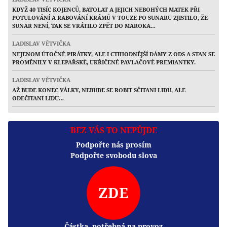
KDYŽ 40 TISÍC KOJENCŮ, BATOLAT A JEJICH NEBOHÝCH MATEK PŘI
POTULOVÁNÍ A RABOVÁNÍ KRÁMŮ V TOUZE PO SUNARU ZJISTILO, ŽE
SUNAR NENÍ, TAK SE VRÁTILO ZPĚT DO MAROKA…
LADISLAV VĚTVIČKA
NEJENOM ÚTOČNÉ PIRÁTKY, ALE I CTIHODNĚJŠÍ DÁMY Z ODS A STAN SE
PROMĚNILY V KLEPAŘSKÉ, UKŘIČENÉ PAVLAČOVÉ PREMIANTKY.
LADISLAV VĚTVIČKA
AŽ BUDE KONEC VÁLKY, NEBUDE SE ROBIT SČITANI LIDU, ALE
ODEČITANI LIDU…
BEZ VÁS TO NEPŮJDE
Podpořte nás prosím
Podpořte svobodu slova
ZDE
Částka, potřebná na provoz