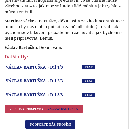
přestávám mít schopnost si představit, co se vlastně může
všechno stát – to, jak moc se budou lidé měnit a jak rychle se
můžou změnit.
Martina
: Václave Bartuško, děkuji vám za zhodnocení situace
toho, co by nás mohlo potkat a za několik dobrých rad, jak
bychom se v takovém případě měli zachovat a jak bychom se
měli připravovat. Děkuji.
Václav Bartuška
: Děkuji vám.
Další díly:
Př
VÁCLAV BARTUŠKA
Díl 1/3
TEXT
Př
VÁCLAV BARTUŠKA
Díl 2/3
TEXT
Př
VÁCLAV BARTUŠKA
Díl 3/3
TEXT
VŠECHNY PŘÍSPĚVKY S
VÁCLAV BARTUŠKA
PODPOŘTE NÁS, PROSÍM!