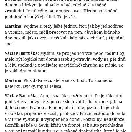
dětem a blízkým je, abychom byli odolnější a méně
zranitelní. Je důležité na tom pracovat. Hledat spřízněné,
podobně přemýšlející lidi. To je vše.
Martina
: Pojďme si tedy ještě jednou říct, jak by jednotlivec
a vesnice, město, měli pracovat na tom, abychom jednoho
dne nestáli jako ovce a nečekali, kdo nás zachrání, případně
spasí.
Václav Bartuška
: Myslím, že pro jednotlivce nebo rodinu by
mělo být logické mít doma zásobu potravin, vody na pět dnů
a léků (pokud je používáte pravidelně) zhruba na měsíc. To
je základní minimum.
Martina
: Plus další věci, které se asi hodí. To znamená
baterku, svíčky, topná tělesa.
Václav Bartuška
: Ano, i spacák se vždy hodí. To je základní
pud sebezáchovy. Je zajímavé sledovat třeba v zimě, jak na
dálnici mezi Prahou a Brnem, ale i jinde, jezdí lidé jen tak
v obleku, případně v košili, protože v Praze nastoupí do auta
a v Brně vystoupí u vytopeného domu. Pokud by, nedejbože,
skončili někde U devíti křížů ve frontě, tak auto prochladne
a oni ani nemají bundu. To je taková drobnůstka, která je ale