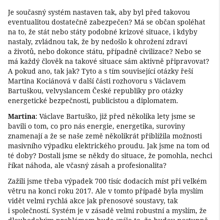
Je současný systém nastaven tak, aby byl před takovou
eventualitou dostatečně zabezpečen? Má se občan spoléhat
na to, že stát nebo státy podobné krizové situace, i kdyby
nastaly, zvládnou tak, že by nedošlo k ohrožení zdraví
a životů, nebo dokonce státu, případně civilizace? Nebo se
má každý člověk na takové situace sám aktivně připravovat?
A pokud ano, tak jak? Tyto a s tím související otázky řeší
Martina Kociánová v další části rozhovoru s Václavem
Bartuškou, velvyslancem České republiky pro otázky
energetické bezpečnosti, publicistou a diplomatem.
Martina
: Václave Bartuško, již před několika lety jsme se
bavili o tom, co pro nás energie, energetika, suroviny
znamenají a že se naše země několikrát přiblížila možnosti
masivního výpadku elektrického proudu. Jak jsme na tom od
té doby? Dostali jsme se někdy do situace, že pomohla, nechci
říkat náhoda, ale včasný zásah a profesionalita?
Zažili jsme třeba výpadek 700 tisíc dodacích míst při velkém
větru na konci roku 2017. Ale v tomto případě byla myslím
vidět velmi rychlá akce jak přenosové soustavy, tak
i společností. Systém je v zásadě velmi robustní a myslím, že