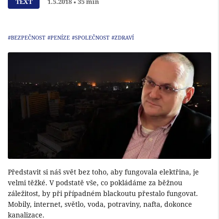
TEXT
1.5.2018
35 min
#BEZPEČNOST
#PENÍZE
#SPOLEČNOST
#ZDRAVÍ
Představit si náš svět bez toho, aby fungovala elektřina, je
velmi těžké. V podstatě vše, co pokládáme za běžnou
záležitost, by při případném blackoutu přestalo fungovat.
Mobily, internet, světlo, voda, potraviny, nafta, dokonce
kanalizace.