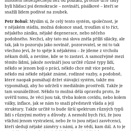
mnohem nebezpečnější než od politiků, protože dřív tady
byli hlídací psi demokracie – novináři, pisálkové – kteří se
snažili lidem podívat na zoubek.
Petr Bohuš:
Myslím si, že celý tento systém, společnost, je
v nějakém stádiu, možná dokonce snad, troufám si to říct,
nějakého zániku, nějaké degenerace, nebo něčeho
podobného. Nechci, aby tato má slova zněla příliš silácky, ale
tak, jak to pozoruju jako novinář, pozorovatel, se mi to tak
všechno jeví, že to spěje k nějakému – že jdeme z vrcholu
někam dolů, a nevíme, kde se to zastaví. A samozřejmě mezi
těmito lidmi, jakože novináři jsou určitě různé typy lidí,
někdo se jenom bojí o práci, někdo chce mít více peněz,
někdo má někde nějaké známé, rodinné vazby, a podobně,
které naopak pomáhají držet stávající systém, takže mu
vypomáhají, aby ho udrželi v mediálním prostředí. Takže je
tam sounáležitost. Někdo to možná dělá opravdu proto, že
uvěřil tomu, že věci jsou tak, třeba kolem covidu, nebo kolem
války, inflace, jak se nám to snaží představit vláda a její
struktury. Takže určitě to bude širší spektrum různých typů
lidí s různými motivy a důvody. A nemohl bych říci, že jsou
všichni jenom vystrašení, nebo že to jsou nějací zasvěcenci,
kteří sledují nějaké záměry s námi, a že vědí, kam dál. A to je