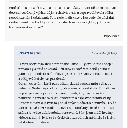
Paní učitelka nezačala „pokládat kritické otázky“. Paní učitelka diktovala
dětem neověřený výklad dějin, relativizovala a ospravedlňovala válku
nepodloženými událostmi. Toto nebyla diskuze v hospodě ale oficiální
školní agenda. Pokud by si děti nenahráli učitelčin výklad, jak by mohli
konfrontovat učitelku?
Odpovědět
Jetvart
napsal:
1. 7. 2023 (18:36)
„Kyjev hoří“ bylo stejně přehnané, jako v „Kyjevě se nic neděje“,
pravda byla spíš na straně učitelky, Rusové v té době pokud si
pamatuji na město neútočili, boje se odehrávali v blízkém okolí
a v Kyjevě hořelo jen pár domů.
Ovšem učitelům, kteří papouškují vládní propagandu vyhazov
nehrozí. Nešlo o výklad dějin, ale o současné události. Ta válka má
nějaké příčiny a protože se vám nehodí, když na ně někdo
poukáže, nazýváte to relativizováním a ospravedlněním války.
Nejsem si jistý, o jakých nepodložených událostech mluvíte. To, že
tam náckové beztrestně upalovali spoluobčany ruské národnosti
zaživa je velice dobře zdokumentované. Sám jsem viděl hodiny
videozáznamů, bylo to i v českých a západních médiích, že k těm
událostem tam došlo.