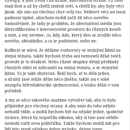
výstupy, a jsou třeba i na druhé, alternativní straně. Už toho
mají dost a už by chtěli změnit svět, a chtěli by, aby byly věci
jinak. Ale ono asi všechno chce svůj čas. Některé věci asi musí
padnout úplně, abychom mohli začít žít něco nového.
Samozřejmě, že tady je problém, že alternativní média jsou
diverzifikována v internetovém prostoru do různých koutů
a míst, a my nevíme, co, kdy, kde, který den se zrodilo něco
nového, aktuálního, a co je podstatné, nebo ne.
Kolikrát se stává, že děláme rozhovory se stejnými lidmi na
stejná témata, takže bychom třeba ani nemuseli dělat totéž,
protože je to dvakrát. Nebo různé skupiny dělají překlady
různých videí ze zahraničí na stejná témata, a se stejnými
lidmi. To je také zbytečné. Řekl bych, ať to dělá jeden,
a druhý zase může dělat něco jiného, takže asi v sobě
nezapřu šéfredaktorské sjednocování, a touhu dělat v tom
pořádek.
A my se něco takového snažíme vytvářet tak, aby to bylo
přijatelné pro všechny strany. A aby nám do toho někdo
nehodil vidle, a mohli bychom být na nějaké jedné, společné
stránce, která by nepatřila nikomu, aby si tam zase někdo
nemohl vařit svou polívčičku. Takže bychom mohli mít pro
lidi této země nějakou jednu stránku, dejme tomu