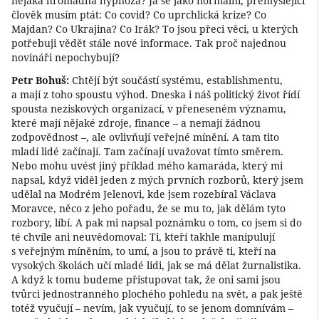
nějaká hromadná hypnóza? Já se jako normální, přemýšlející
člověk musím ptát: Co covid? Co uprchlická krize? Co
Majdan? Co Ukrajina? Co Irák? To jsou přeci věci, u kterých
potřebuji vědět stále nové informace. Tak proč najednou
novináři nepochybují?
Petr Bohuš:
Chtějí být součástí systému, establishmentu,
a mají z toho spoustu výhod. Dneska i náš politický život řídí
spousta neziskových organizací, v přeneseném významu,
které mají nějaké zdroje, finance – a nemají žádnou
zodpovědnost –, ale ovlivňují veřejné mínění. A tam tito
mladí lidé začínají. Tam začínají uvažovat tímto směrem.
Nebo mohu uvést jiný příklad mého kamaráda, který mi
napsal, když viděl jeden z mých prvních rozborů, který jsem
udělal na Modrém Jelenovi, kde jsem rozebíral Václava
Moravce, něco z jeho pořadu, že se mu to, jak dělám tyto
rozbory, líbí. A pak mi napsal poznámku o tom, co jsem si do
té chvíle ani neuvědomoval: Ti, kteří takhle manipulují
s veřejným míněním, to umí, a jsou to právě ti, kteří na
vysokých školách učí mladé lidi, jak se má dělat žurnalistika.
A když k tomu budeme přistupovat tak, že oni sami jsou
tvůrci jednostranného plochého pohledu na svět, a pak ještě
totéž vyučují – nevím, jak vyučují, to se jenom domnívám –