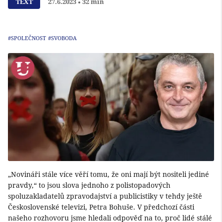
TEXT
27.6.2023
32 min
#SPOLEČNOST
#SVOBODA
„Novináři stále více věří tomu, že oni mají být nositeli jediné
pravdy,“ to jsou slova jednoho z polistopadových
spoluzakladatelů zpravodajství a publicistiky v tehdy ještě
Československé televizi, Petra Bohuše. V předchozí části
našeho rozhovoru jsme hledali odpověď na to, proč lidé stálé