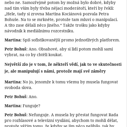
nebo ne. Samozřejmě potom by možná bylo dobré, kdyby
nad tím vším byly třeba nějací moderátoři, kteří by řekli:
„Hele, tady si zrovna Martina Kociánová pozvala Petra
Bohuše. Na to se mrkněte, protože tam mluví o manipulaci.
A tito zase dělali něco jiného.“ Takže trošku jako kdyby
návodník k mediálnímu rozcestníku.
Martina:
Spíš sofistikovanější promo jednotlivých platforem.
Petr Bohuš:
Ano. Obsahové, aby si lidi potom mohli sami
vybrat, na co by chtěli koukat.
Největší zlo je v tom, že někteří vědí, jak to ve skutečnosti
je, ale manipulují s námi, protože mají své záměry
Martina:
No jo, jenomže k tomu všemu by musela fungovat
svoboda slova.
Petr Bohuš:
Ano.
Martina:
Funguje?
Petr Bohuš:
Nefunguje. A musela by přestat fungovat Rada
pro rozhlasové a televizní vysílání, abychom to mohli dělat,
protože věřím tomu, že kdyby se jim něco nelíbilo, tak by