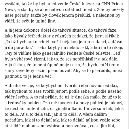
vysílání, takže by byl hned vedle České televize a CNN Prima
News, a stal by se alternativou ostatních médií. Zde by běžely
naše pořady, takže by člověk jenom překlikl, a najednou by
viděl, že svět je úplně jiný.
A já jsem dokonce došel do takové situace, do takové fáze,
jako bývalý šéfredaktor z různých redakcí, že jsem si říkal:
„Já už bych ani nechtěl tvořit nějakou jednu redakci, a dávat
ji do pořádku.“ Třeba kdyby mi někdo řekl, a lidi mi to říkají:
„My tě vidíme jako generálního ředitele České televize. Teď
bylo výběrové řízení, jak to, že ses nepřihlásil?“ a tak dále.
A já říkám, že to není úplně moje cesta, že bych chtěl tento
starý zavedený režim přemlouvat. Aby se to přerodilo, musí
padnout, to je jedna věc.
A druhá věc je, že kdybychom tvořili třeba novou redakci,
tak bychom to zase tvořili jenom podle sebe, a podle našeho
vidění světa. A to mi přijde, že už je dneska málo, že už to je
středověký pohled. Pro mě moderní a nový pohled je takový,
že nechám autenticitu, originalitu Rádiu Universum tak, jak si
to dělá. Ať si to dělá tak, jak si to dělá. A všem dalším
pořadům, jak si to dělají tak, jak to dělají, ať jsou vedle sebe,
ať si lidé mohou sami vybírat a porovnávat, co se jim líbí,