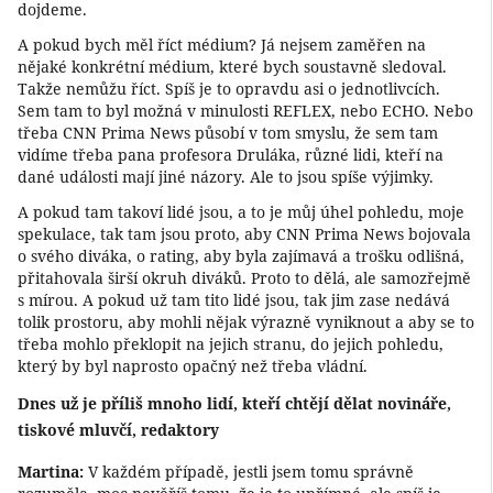
dojdeme.
A pokud bych měl říct médium? Já nejsem zaměřen na
nějaké konkrétní médium, které bych soustavně sledoval.
Takže nemůžu říct. Spíš je to opravdu asi o jednotlivcích.
Sem tam to byl možná v minulosti REFLEX, nebo ECHO. Nebo
třeba CNN Prima News působí v tom smyslu, že sem tam
vidíme třeba pana profesora Druláka, různé lidi, kteří na
dané události mají jiné názory. Ale to jsou spíše výjimky.
A pokud tam takoví lidé jsou, a to je můj úhel pohledu, moje
spekulace, tak tam jsou proto, aby CNN Prima News bojovala
o svého diváka, o rating, aby byla zajímavá a trošku odlišná,
přitahovala širší okruh diváků. Proto to dělá, ale samozřejmě
s mírou. A pokud už tam tito lidé jsou, tak jim zase nedává
tolik prostoru, aby mohli nějak výrazně vyniknout a aby se to
třeba mohlo překlopit na jejich stranu, do jejich pohledu,
který by byl naprosto opačný než třeba vládní.
Dnes už je příliš mnoho lidí, kteří chtějí dělat novináře,
tiskové mluvčí, redaktory
Martina:
V každém případě, jestli jsem tomu správně