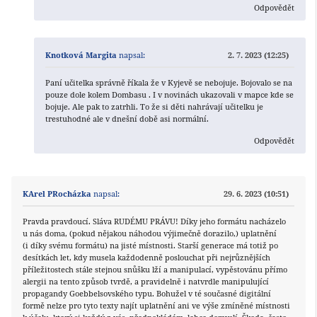
Odpovědět
Knotková Margita
napsal:
2. 7. 2023 (12:25)
Paní učitelka správně říkala že v Kyjevě se nebojuje. Bojovalo se na
pouze dole kolem Dombasu . I v novinách ukazovali v mapce kde se
bojuje. Ale pak to zatrhli. To že si děti nahrávají učitelku je
trestuhodné ale v dnešní době asi normální.
Odpovědět
KArel PRocházka
napsal:
29. 6. 2023 (10:51)
Pravda pravdoucí. Sláva RUDÉMU PRÁVU! Díky jeho formátu nacházelo
u nás doma, (pokud nějakou náhodou výjimečně dorazilo,) uplatnění
(i díky svému formátu) na jisté místnosti. Starší generace má totiž po
desítkách let, kdy musela každodenně poslouchat při nejrůznějších
příležitostech stále stejnou snůšku lží a manipulací, vypěstovánu přímo
alergii na tento způsob tvrdě, a pravidelně i natvrdle manipulující
propagandy Goebbelsovského typu. Bohužel v té současné digitální
formě nelze pro tyto texty najít uplatnění ani ve výše zmíněné místnosti