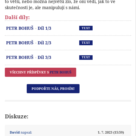
to větší, nebo možná největší zlo, že oni vědí, jak to ve
skutečnosti je, ale manipulují s námi.
Další díly:
Př
PETR BOHUŠ
Díl 1/3
TEXT
Př
PETR BOHUŠ
Díl 2/3
TEXT
Př
PETR BOHUŠ
Díl 3/3
TEXT
VŠECHNY PŘÍSPĚVKY S
PETR BOHUŠ
PODPOŘTE NÁS, PROSÍM!
Diskuze:
David
napsal:
1. 7. 2023 (15:59)