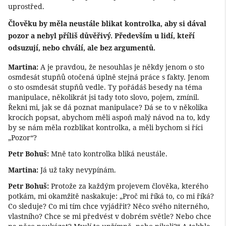
uprostřed.
Člověku by měla neustále blikat kontrolka, aby si dával
pozor a nebyl příliš důvěřivý. Především u lidí, kteří
odsuzují, nebo chválí, ale bez argumentů.
Martina:
A je pravdou, že nesouhlas je někdy jenom o sto
osmdesát stupňů otočená úplně stejná práce s fakty. Jenom
o sto osmdesát stupňů vedle. Ty pořádáš besedy na téma
manipulace, několikrát jsi tady toto slovo, pojem, zmínil.
Řekni mi, jak se dá poznat manipulace? Dá se to v několika
krocích popsat, abychom měli aspoň malý návod na to, kdy
by se nám měla rozblikat kontrolka, a měli bychom si říci
„Pozor“?
Petr Bohuš:
Mně tato kontrolka bliká neustále.
Martina:
Já už taky nevypínám.
Petr Bohuš:
Protože za každým projevem člověka, kterého
potkám, mi okamžitě naskakuje: „Proč mi říká to, co mi říká?
Co sleduje? Co mi tím chce vyjádřit? Něco svého niterného,
vlastního? Chce se mi předvést v dobrém světle? Nebo chce