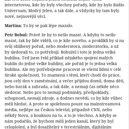
internetovou, kde by byly všechny pořady, kde by bylo Rádio
Universum, Modrý Jelen, a tak dále, a vždycky by tam byly
nové, nejnovější věci.
Martina:
To by se pak lépe mazalo.
Petr Bohuš:
Právě že by to nešlo mazat. A kdyby to nešlo
mazat, tak by lidé viděli, co je kde nového, a proklikli by si na
svůj oblíbený pořad, nebo moderátora, moderátorku, a už
by sledovali to, co potřebují. Bohužel i toto je jedna velká
bublina. Teď jsem řekl příklad nějakého spojení malých
bublin do jedné velké bubliny, ale pořád je to jedna velká
bublina. Ale my potřebujeme pracovat se všemi lidmi v celé
široké společnosti. To znamená s těmi, kteří chodí do práce,
jsou celý den v zaměstnání, a večer přijdou domů, doma děti,
nebo barák a zahrada, a tak dále, a nemají čas někde něco
sledovat. Nebo pro to nemají podmínky, předpoklady,
schopnosti, nemají zdroje, a dodnes nevědí, co by kde vůbec
měli hledat. A proto se spolehnou pouze na mainstreamová
média, nejlépe na Českou televizi, případně CNN, nebo
někdy Novu, a kouknou na to, a to je všechno. A kdyby se
nám podařilo, že bychom měli jeden kanál, který by byl
celoplošný, a byl dosažitelný v terestriálním, digitálním