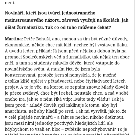
není.
Novináři, kteří jsou tvůrci jednostranného
mainstreamového názoru, zároveň vyučují na školách, jak
dělat žurnalistiku. Tak co od toho můžeme čekat?
Martina:
Petře Bohuši, ano, mohou za tím být různé důvody,
ekonomické, někdo chce mít klid, nechce být vystaven tlaku.
A uvedu jeden příklad: Já jsem před nějakou dobou byla na
promoci Společenských věd a žurnalistiky, tak nějak ten obor
zněl, a tam za studenty mluvilo děvče, které vstupuje do
novinářského světa. A musím říct, že jsem byla
konsternovaná, protože jsem si nemyslela, že je možné
z tolika klišé uplést v pětadvaceti, nebo čtyřiadvaceti letech
projev. A to je věc, na kterou se zeptám znovu: Mladý člověk
je přece zvídavý, chce být i rebel, neustále chce, a má v sobě
onoho Ira, jak se o něm říká vtip: „Máte tady vládu? Tak já
jsem proti.“ Mladý člověk spíš inklinuje k tomu, aby byl
anarchista, než aby hladil po srsti. Tak mi vysvětli, jak to, že
v celé plejádě novinářů – a fakt se nechci nikoho dotknout,
jsou mezi nimi jednotky poctivých hledajících lidí, ale
kdybychom to vzali en bloc – zvítězilo nepochybování? To je