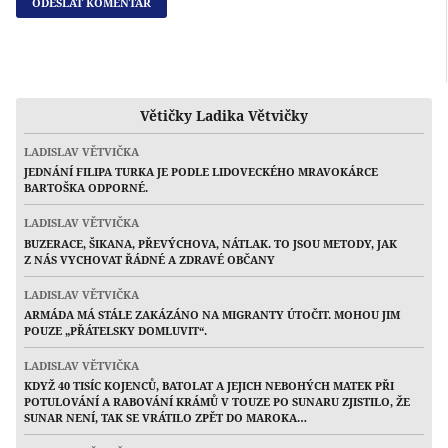
Větičky Ladika Větvičky
LADISLAV VĚTVIČKA
JEDNÁNÍ FILIPA TURKA JE PODLE LIDOVECKÉHO MRAVOKÁRCE
BARTOŠKA ODPORNÉ.
LADISLAV VĚTVIČKA
BUZERACE, ŠIKANA, PŘEVÝCHOVA, NÁTLAK. TO JSOU METODY, JAK
Z NÁS VYCHOVAT ŘÁDNÉ A ZDRAVÉ OBČANY
LADISLAV VĚTVIČKA
ARMÁDA MÁ STÁLE ZAKÁZÁNO NA MIGRANTY ÚTOČIT. MOHOU JIM
POUZE „PŘÁTELSKY DOMLUVIT“.
LADISLAV VĚTVIČKA
KDYŽ 40 TISÍC KOJENCŮ, BATOLAT A JEJICH NEBOHÝCH MATEK PŘI
POTULOVÁNÍ A RABOVÁNÍ KRÁMŮ V TOUZE PO SUNARU ZJISTILO, ŽE
SUNAR NENÍ, TAK SE VRÁTILO ZPĚT DO MAROKA…