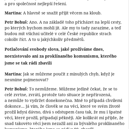
a pro společnost nejlepší řešení.
Martina:
A hlavně se snažit přijít věcem na kloub.
Petr Bohuš:
Ano. A na základě toho přicházet na lepší cesty,
po kterých bychom mohli jít. Ale my to tady zarazíme, a teď
budou mít všichni učitelé v celé České republice strach
cokoliv říct. A to u jakýchkoliv předmětů.
Potlačování svobody slova, jaké prožíváme dnes,
neexistovalo ani za proklínaného komunismu, kterého
jsme se tak rádi zbavili
Martina:
Jak se můžeme poučit z minulých chyb, když je
nesmíme pojmenovat?
Petr Bohuš:
To nemůžeme. Můžeme jedině čekat, že se to
celé zvrtne, zvrátí, protože tato situace je nepřirozená,
a nemůže to vydržet donekonečna. Mně to připadá chvílemi
dokonce… Já vím, že člověk se na věci, které ve svém životě
prožil kdysi dávno, dívá s odstupem času tak, že mu i špatné
věci, které prožil, připadají pěkněji. Ale kolikrát mi přijde, že
snad takovéto věci jsem nezažil ani za bývalého proklínaného