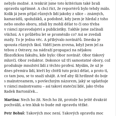
nebylo možné. A tenkrát jsme toto kritérium také brali
opravdu upřímně. A chci říct, že reportérů bylo tehdy málo.
Kolik já jsem přijal různých lidí jakoby z ulice – známých,
kamarádů, spolužáků, a podobně, kdy jsem je hledal z toho
nebo onoho oboru, zdali by mohli dělat to či ono třeba
v rámci zpravodajství a publicistiky. Takhle jsme začínali
všichni. A v průběhu let se proměnilo co? Asi se zvedali
mzdy. To je jedna věc. A přibývalo novinářů. Dneska je
spousta různých škol. Viděl jsem zrovna, když jsem jel za
tebou z Ostravy, na nádraží propagaci na nějakou
filozofickou fakultu, kde bylo: Obor novinář. Obor tiskový
mluvčí. Obor redaktor. Dokonce už tři samostatné obory, což
produkuje množství lidí z těchto profesí. Myslím, že už je
dnes přemíra lidí, kteří by chtěli tuto práci dělat, a proto ti,
co tam jsou, se to snaží uhájit. A teď aby šli hrdinně do boje
s mainstreamem, s povšechným názorem, jaký se uplatňuje
v rámci mainstreamu – asi takoví stateční lidé, jako třeba
Radek Bartoníček…
Martina:
Nech ho žít. Nech ho žít, protože ho ještě dvakrát
pochválíš, a ten kluk to bude mít opravdu těžké.
Petr Bohuš:
Takových moc není. Takových opravdu moc