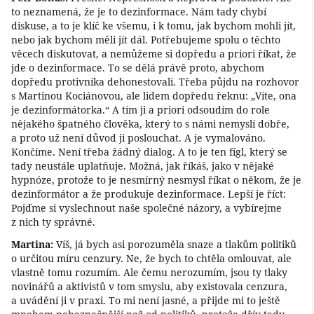
to neznamená, že je to dezinformace. Nám tady chybí
diskuse, a to je klíč ke všemu, i k tomu, jak bychom mohli jít,
nebo jak bychom měli jít dál. Potřebujeme spolu o těchto
věcech diskutovat, a nemůžeme si dopředu a priori říkat, že
jde o dezinformace. To se dělá právě proto, abychom
dopředu protivníka dehonestovali. Třeba půjdu na rozhovor
s Martinou Kociánovou, ale lidem dopředu řeknu: „Víte, ona
je dezinformátorka.“ A tím ji a priori odsoudím do role
nějakého špatného člověka, který to s námi nemyslí dobře,
a proto už není důvod ji poslouchat. A je vymalováno.
Končíme. Není třeba žádný dialog. A to je ten fígl, který se
tady neustále uplatňuje. Možná, jak říkáš, jako v nějaké
hypnóze, protože to je nesmírný nesmysl říkat o někom, že je
dezinformátor a že produkuje dezinformace. Lepší je říct:
Pojďme si vyslechnout naše společné názory, a vybírejme
z nich ty správné.
Martina:
Víš, já bych asi porozuměla snaze a tlakům politiků
o určitou míru cenzury. Ne, že bych to chtěla omlouvat, ale
vlastně tomu rozumím. Ale čemu nerozumím, jsou ty tlaky
novinářů a aktivistů v tom smyslu, aby existovala cenzura,
a uvádění ji v praxi. To mi není jasné, a přijde mi to ještě