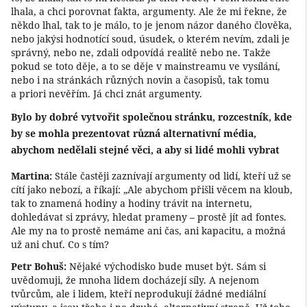
lhala, a chci porovnat fakta, argumenty. Ale že mi řekne, že
někdo lhal, tak to je málo, to je jenom názor daného člověka,
nebo jakýsi hodnotící soud, úsudek, o kterém nevím, zdali je
správný, nebo ne, zdali odpovídá realitě nebo ne. Takže
pokud se toto děje, a to se děje v mainstreamu ve vysílání,
nebo i na stránkách různých novin a časopisů, tak tomu
a priori nevěřím. Já chci znát argumenty.
Bylo by dobré vytvořit společnou stránku, rozcestník, kde
by se mohla prezentovat různá alternativní média,
abychom nedělali stejné věci, a aby si lidé mohli vybrat
Martina:
Stále častěji zaznívají argumenty od lidí, kteří už se
cítí jako nebozí, a říkají: „Ale abychom přišli věcem na kloub,
tak to znamená hodiny a hodiny trávit na internetu,
dohledávat si zprávy, hledat prameny – prostě jít ad fontes.
Ale my na to prostě nemáme ani čas, ani kapacitu, a možná
už ani chuť. Co s tím?
Petr Bohuš:
Nějaké východisko bude muset být. Sám si
uvědomuji, že mnoha lidem docházejí síly. A nejenom
tvůrcům, ale i lidem, kteří neprodukují žádné mediální