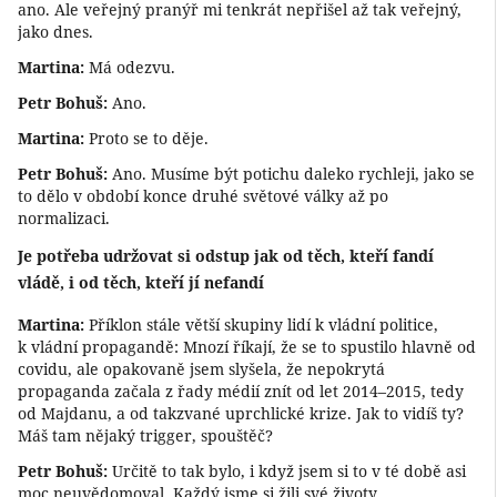
ano. Ale veřejný pranýř mi tenkrát nepřišel až tak veřejný,
jako dnes.
Martina:
Má odezvu.
Petr Bohuš:
Ano.
Martina:
Proto se to děje.
Petr Bohuš:
Ano. Musíme být potichu daleko rychleji, jako se
to dělo v období konce druhé světové války až po
normalizaci.
Je potřeba udržovat si odstup jak od těch, kteří fandí
vládě, i od těch, kteří jí nefandí
Martina:
Příklon stále větší skupiny lidí k vládní politice,
k vládní propagandě: Mnozí říkají, že se to spustilo hlavně od
covidu, ale opakovaně jsem slyšela, že nepokrytá
propaganda začala z řady médií znít od let 2014–2015, tedy
od Majdanu, a od takzvané uprchlické krize. Jak to vidíš ty?
Máš tam nějaký trigger, spouštěč?
Petr Bohuš:
Určitě to tak bylo, i když jsem si to v té době asi
moc neuvědomoval. Každý jsme si žili své životy,