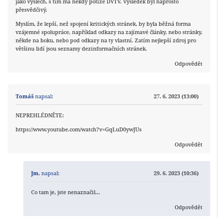
jako výslech, s tím má někdy potíže DVTV. Výsledek byl naprosto
přesvědčivý.
Myslím, že lepší, než spojení kritických stránek, by byla běžná forma
vzájemné spolupráce, například odkazy na zajímavé články, nebo stránky,
někde na boku, nebo pod odkazy na ty vlastní. Zatím nejlepší zdroj pro
většinu lidí jsou seznamy dezinformačních stránek.
Odpovědět
Tomáš
napsal:
27. 6. 2023 (13:00)
NEPREHLÉDNĚTE:
https://www.youtube.com/watch?v=GqLuD0ywJUs
Odpovědět
Jm.
napsal:
29. 6. 2023 (10:36)
Co tam je, jste nenaznačil…
Odpovědět