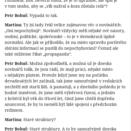
rozuměla, moc nevěříš tomu, že je to upřímné, ale spíš je
v tom snaha, aby se „vlk nažral a koza zůstala celá“?
Petr Bohuš:
Vypadá to tak.
Martina:
Ty jsi tady řekl velice zajímavou věc o novinářích:
„Oni nepochybují“. Novináři vždycky měli nějaké své názory,
osobní, politické, společenské – to je v demokracii úplně
normální. Ale jak se přihodilo, že na místo opravdu poctivého
sbírání informací se pustili do nepochybování? Čemuž ale
také můžeme říkat „propaganda“.
Petr Bohuš:
Možná zpohodlněli, a možná už je dneska
novinářů tolik, že jsou rádi, že mají práci, nějaké místo
s nějakým platem. Protože když jsme my na počátku
devadesátých let začínali, tak jsme samozřejmě v redakcích
nechtěli mít starší lidi. A pamatuji, a z dnešního pohledu je to
hodně úsměvné, že jsme měli výběrová řízení, a jedním
z kritérií byl věk do třiceti let, čímž jsme chtěli dopředu
anoncovat, že by to neměli být lidé spojení s předchozím
režimem.
Martina:
Staré struktury?
Petr Bohuš:
Staré struktury. A to by samozřejmě dneska