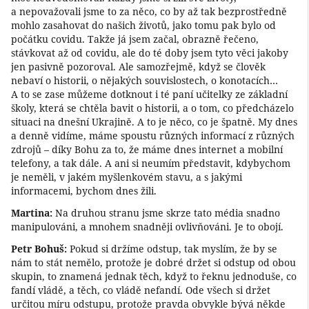
a nepovažovali jsme to za něco, co by až tak bezprostředně
mohlo zasahovat do našich životů, jako tomu pak bylo od
počátku covidu. Takže já jsem začal, obrazně řečeno,
stávkovat až od covidu, ale do té doby jsem tyto věci jakoby
jen pasivně pozoroval. Ale samozřejmě, když se člověk
nebaví o historii, o nějakých souvislostech, o konotacích…
A to se zase můžeme dotknout i té paní učitelky ze základní
školy, která se chtěla bavit o historii, a o tom, co předcházelo
situaci na dnešní Ukrajině. A to je něco, co je špatně. My dnes
a denně vidíme, máme spoustu různých informací z různých
zdrojů – díky Bohu za to, že máme dnes internet a mobilní
telefony, a tak dále. A ani si neumím představit, kdybychom
je neměli, v jakém myšlenkovém stavu, a s jakými
informacemi, bychom dnes žili.
Martina:
Na druhou stranu jsme skrze tato média snadno
manipulováni, a mnohem snadněji ovlivňováni. Je to obojí.
Petr Bohuš:
Pokud si držíme odstup, tak myslím, že by se
nám to stát nemělo, protože je dobré držet si odstup od obou
skupin, to znamená jednak těch, když to řeknu jednoduše, co
fandí vládě, a těch, co vládě nefandí. Ode všech si držet
určitou míru odstupu, protože pravda obvykle bývá někde