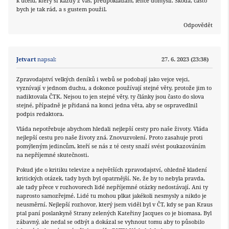
k účelu, který si každý z vás, předpokládám, lehce domyslí. Škoda, často
bych je tak rád, a s gustem použil.
Odpovědět
Jetvart
napsal:
27. 6. 2023 (23:38)
Zpravodajství velkých deníků i webů se podobají jako vejce vejci,
vyznívají v jednom duchu, a dokonce používají stejné věty, protože jim to
nadiktovala ČTK. Nejsou to jen stejné věty, ty články jsou často do slova
stejné, případně je přidaná na konci jedna věta, aby se ospravedlnil
podpis redaktora.
Vláda nepotřebuje abychom hledali nejlepší cesty pro naše životy. Vláda
nejlepší cestu pro naše životy zná. Znovuzvolení. Proto zasahuje proti
pomýleným jedincům, kteří se nás z té cesty snaží svést poukazováním
na nepříjemné skutečnosti.
Pokud jde o kritiku televize a největších zpravodajství, ohledně kladení
kritických otázek, tady bych byl opatrnější. Ne, že by to nebyla pravda,
ale tady přece v rozhovorech lidé nepříjemné otázky nedostávají. Ani ty
naprosto samozřejmé. Lidé tu mohou plkat jakékoli nesmysly a nikdo je
neusměrní. Nejlepší rozhovor, který jsem viděl byl v ČT, kdy se pan Kraus
ptal paní poslankyně Strany zelených Kateřiny Jacques co je biomasa. Byl
zábavný, ale nedal se odbýt a dokázal se vyhnout tomu aby to působilo