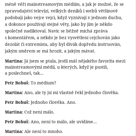
méně věří mainstreamovým médiím, a jak je možné, že se
zpravodajství televizí, velkých deníků i webů většinově
podobají jako vejce vejci, když vyznívají v jednom duchu,
a dokonce používají stejné věty, jako by jim je někdo
společně nadiktoval. Navíc se běžně míchá zpráva
s komentářem, a někdo je bez vysvětlení cejchován jako
dezolát či extremista, aby byl divák dopředu instruován,
jakým směrem se má hrozit, a jakým mávat.
Martina:
Já jsem se ptala, jestli máš nějakého favorita mezi
mainstreamovými médii, u kterých, když je pustíš,
a poslechneš, tak…
Petr Bohuš:
To médium?
Martina:
Ano, ale ty jsi mi vlastně řekl jednoho člověka.
Petr Bohuš:
Jednoho člověka. Ano.
Martina:
Což není málo.
Petr Bohuš:
Ano, není to málo, ale uvidíme…
Martina:
Ale není to mnoho.