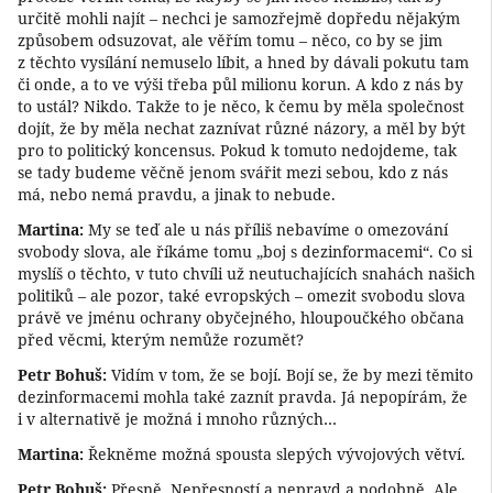
určitě mohli najít – nechci je samozřejmě dopředu nějakým
způsobem odsuzovat, ale věřím tomu – něco, co by se jim
z těchto vysílání nemuselo líbit, a hned by dávali pokutu tam
či onde, a to ve výši třeba půl milionu korun. A kdo z nás by
to ustál? Nikdo. Takže to je něco, k čemu by měla společnost
dojít, že by měla nechat zaznívat různé názory, a měl by být
pro to politický koncensus. Pokud k tomuto nedojdeme, tak
se tady budeme věčně jenom svářit mezi sebou, kdo z nás
má, nebo nemá pravdu, a jinak to nebude.
Martina:
My se teď ale u nás příliš nebavíme o omezování
svobody slova, ale říkáme tomu „boj s dezinformacemi“. Co si
myslíš o těchto, v tuto chvíli už neutuchajících snahách našich
politiků – ale pozor, také evropských – omezit svobodu slova
právě ve jménu ochrany obyčejného, hloupoučkého občana
před věcmi, kterým nemůže rozumět?
Petr Bohuš:
Vidím v tom, že se bojí. Bojí se, že by mezi těmito
dezinformacemi mohla také zaznít pravda. Já nepopírám, že
i v alternativě je možná i mnoho různých…
Martina:
Řekněme možná spousta slepých vývojových větví.
Petr Bohuš:
Přesně. Nepřesností a nepravd a podobně. Ale