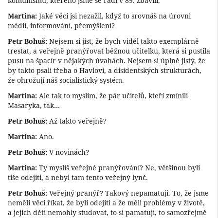
komunismu, kterého jsme se rádi v 89. zbavili.
Martina:
Jaké věci jsi nezažil, když to srovnáš na úrovni
médií, informování, přemýšlení?
Petr Bohuš:
Nejsem si jist, že bych viděl takto exemplárně
trestat, a veřejně pranýřovat běžnou učitelku, která si pustila
pusu na špacír v nějakých úvahách. Nejsem si úplně jistý, že
by takto psali třeba o Havlovi, a disidentských strukturách,
že ohrožují náš socialistický systém.
Martina:
Ale tak to myslím, že pár učitelů, kteří zmínili
Masaryka, tak…
Petr Bohuš:
Až takto veřejně?
Martina:
Ano.
Petr Bohuš:
V novinách?
Martina:
Ty myslíš veřejné pranýřování? Ne, většinou byli
tiše odejiti, a nebyl tam tento veřejný lynč.
Petr Bohuš:
Veřejný pranýř? Takový nepamatuji. To, že jsme
neměli věci říkat, že byli odejiti a že měli problémy v životě,
a jejich děti nemohly studovat, to si pamatuji, to samozřejmě