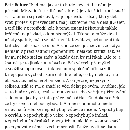
Petr Bohuš:
Uvidíme, jak se to bude vyvíjet. I v něm je
přerod. Mě zajímá, jestli člověk, který je v kleštích, umí, snaží
se – a umím si představit, že je opravdu srdcař, který dělá
svou profesi z přesvědčení, má ji skutečně rád a dělá ji 30 let,
a teď žije v prostředí, kde k tomu ostatní přistupují takhle
ležérně, například, o tom přemýšlet. Třeba to může dělat
někdy špatně, málo se ptá, není tak zvídavý, nebo není tak
kritický – ale snaží se o to. A sám ze své praxe vím, že když
nemám v práci žádnou oponenturu, nějakou kritiku tak, že
by mi někdo stál za zády, a každý den by mi říkal: „Ale to je
špatně. Je to jinak.“ A já bych o těch věcech přemýšlel,
a snažil se oponovat – tak bychom společně přicházeli
k nejlepším východiskům ohledně toho, co by mělo být na
obrazovce, nebo na stránkách. A on je zřejmě jakýmsi
sólistou, zdá se mi, a snaží se věci dělat po svém. Uvidíme, jak
se to bude vyvíjet, jestli se mu vymstí jeho veřejné přiznávání
se k tomu, jak by se tato práce měla dělat. On dokonce řekl,
že by člověk měl pochybovat. A mně se u mnoha médií
a novinářů zdá, že nepochybují vůbec o ničem. Nepochybují
o covidu. Nepochybují o válce. Nepochybují o inflaci.
Nepochybují o drahých energiích, a tak dále. A on se snaží
pochybovat v rámci svých možností. Takže uvidíme, kam