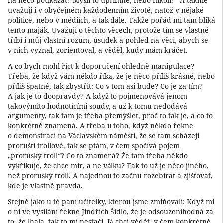
na něco poukázat? Myslí to upřímně, nebo nikoli?“ A takhle
uvažuji i v obyčejném každodenním životě, natož v nějaké
politice, nebo v médiích, a tak dále. Takže pořád mi tam bliká
tento maják. Uvažuji o těchto věcech, protože tím se vlastně
tříbí i můj vlastní rozum, úsudek a pohled na věci, abych se
v nich vyznal, zorientoval, a věděl, kudy mám kráčet.
A co bych mohl říct k doporučení ohledně manipulace?
Třeba, že když vám někdo říká, že je něco příliš krásné, nebo
příliš špatné, tak zbystřit: Co v tom asi bude? Co je za tím?
A jak je to doopravdy? A když to pojmenovává jenom
takovýmito hodnotícími soudy, a už k tomu nedodává
argumenty, tak tam je třeba přemýšlet, proč to tak je, a co to
konkrétně znamená. A třeba u toho, když někdo řekne
o demonstraci na Václavském náměstí, že se tam scházejí
proruští trollové, tak se ptám, v čem spočívá pojem
„proruský troll“? Co to znamená? Že tam třeba někdo
vykřikuje, že chce mír, a ne válku? Tak to už je něco jiného,
než proruský troll. A najednou to začnu rozebírat a zjišťovat,
kde je vlastně pravda.
Stejně jako u té paní učitelky, kterou jsme zmiňovali: Když mi
o ní ve vysílání řekne Jindřich Šídlo, že je odsouzeníhodná za
to, že lhala, tak to mi nestačí. Já chci vědět, v čem konkrétně