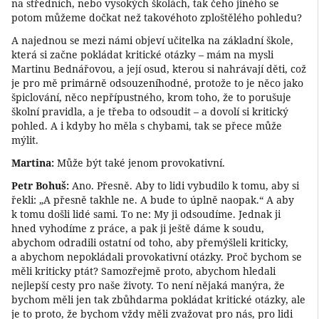
na středních, nebo vysokých školách, tak čeho jiného se
potom můžeme dočkat než takovéhoto zploštělého pohledu?
A najednou se mezi námi objeví učitelka na základní škole,
která si začne pokládat kritické otázky – mám na mysli
Martinu Bednářovou, a její osud, kterou si nahrávají děti, což
je pro mě primárně odsouzeníhodné, protože to je něco jako
špiclování, něco nepřípustného, krom toho, že to porušuje
školní pravidla, a je třeba to odsoudit – a dovolí si kritický
pohled. A i kdyby ho měla s chybami, tak se přece může
mýlit.
Martina:
Může být také jenom provokativní.
Petr Bohuš:
Ano. Přesně. Aby to lidi vybudilo k tomu, aby si
řekli: „A přesně takhle ne. A bude to úplně naopak.“ A aby
k tomu došli lidé sami. To ne: My ji odsoudíme. Jednak ji
hned vyhodíme z práce, a pak ji ještě dáme k soudu,
abychom odradili ostatní od toho, aby přemýšleli kriticky,
a abychom nepokládali provokativní otázky. Proč bychom se
měli kriticky ptát? Samozřejmě proto, abychom hledali
nejlepší cesty pro naše životy. To není nějaká manýra, že
bychom měli jen tak zbůhdarma pokládat kritické otázky, ale
je to proto, že bychom vždy měli zvažovat pro nás, pro lidi