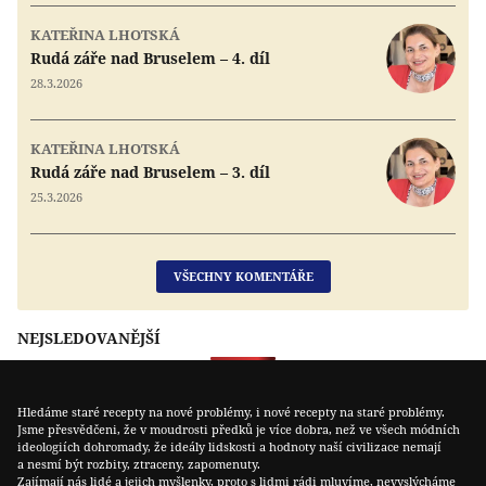
KATEŘINA LHOTSKÁ
Rudá záře nad Bruselem – 4. díl
28.3.2026
KATEŘINA LHOTSKÁ
Rudá záře nad Bruselem – 3. díl
25.3.2026
VŠECHNY KOMENTÁŘE
NEJSLEDOVANĚJŠÍ
Hledáme staré recepty na nové problémy, i nové recepty na staré problémy.
Jsme přesvědčeni, že v moudrosti předků je více dobra, než ve všech módních
ideologiích dohromady, že ideály lidskosti a hodnoty naší civilizace nemají
a nesmí být rozbity, ztraceny, zapomenuty.
Zajímají nás lidé a jejich myšlenky, proto s lidmi rádi mluvíme, nevyslýcháme