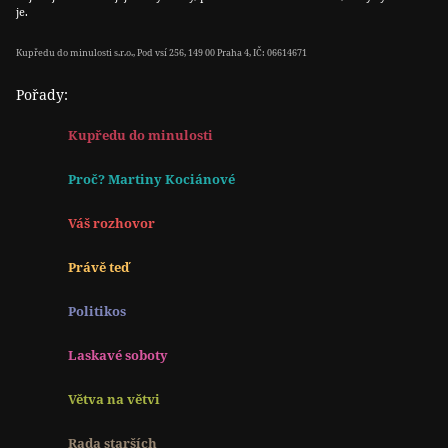
je.
Kupředu do minulosti s.r.o., Pod vsí 256, 149 00 Praha 4, IČ: 06614671
Pořady:
Kupředu do minulosti
Proč? Martiny Kociánové
Váš rozhovor
Právě teď
Politikos
Laskavé soboty
Větva na větvi
Rada starších