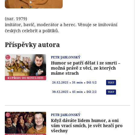
(nar. 1979)
imitátor, bavič, moderátor a herec. Věnuje se imitování
českých celebrit a politiků.
Příspěvky autora
PETR JABLONSKÝ
Humor se patří dělat i ze smrti –
možná právě z věcí, ze kterých
máme strach
KUPŘEDU DO MINULOSTI
Přeh
26.12.2025
31 min
Díl 1/2
TEXT
Přeh
30.12.2025
45 min
Díl 2/2
TEXT
PETR JABLONSKÝ
Když dáváte lidem humor, a oni
vám vrací smích, je svět hezčí pro
všechny