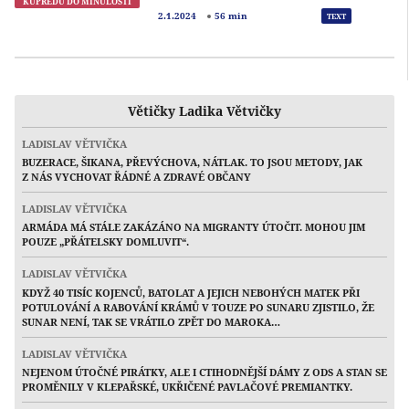
KUPŘEDU DO MINULOSTI
Přeh
2.1.2024
56 min
TEXT
Větičky Ladika Větvičky
LADISLAV VĚTVIČKA
BUZERACE, ŠIKANA, PŘEVÝCHOVA, NÁTLAK. TO JSOU METODY, JAK
Z NÁS VYCHOVAT ŘÁDNÉ A ZDRAVÉ OBČANY
LADISLAV VĚTVIČKA
ARMÁDA MÁ STÁLE ZAKÁZÁNO NA MIGRANTY ÚTOČIT. MOHOU JIM
POUZE „PŘÁTELSKY DOMLUVIT“.
LADISLAV VĚTVIČKA
KDYŽ 40 TISÍC KOJENCŮ, BATOLAT A JEJICH NEBOHÝCH MATEK PŘI
POTULOVÁNÍ A RABOVÁNÍ KRÁMŮ V TOUZE PO SUNARU ZJISTILO, ŽE
SUNAR NENÍ, TAK SE VRÁTILO ZPĚT DO MAROKA…
LADISLAV VĚTVIČKA
NEJENOM ÚTOČNÉ PIRÁTKY, ALE I CTIHODNĚJŠÍ DÁMY Z ODS A STAN SE
PROMĚNILY V KLEPAŘSKÉ, UKŘIČENÉ PAVLAČOVÉ PREMIANTKY.