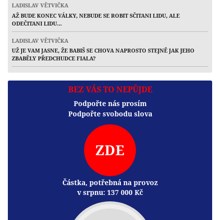
LADISLAV VĚTVIČKA
AŽ BUDE KONEC VÁLKY, NEBUDE SE ROBIT SČITANI LIDU, ALE
ODEČITANI LIDU…
LADISLAV VĚTVIČKA
UŽ JE VAM JASNE, ŽE BABIŠ SE CHOVA NAPROSTO STEJNĚ JAK JEHO
ZBABĚLY PŘEDCHUDCE FIALA?
BEZ VÁS TO NEPŮJDE
Podpořte nás prosím
Podpořte svobodu slova
ZDE
Částka, potřebná na provoz
v srpnu:
137 000
Kč