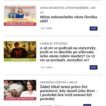
ANNA HOGENOVÁ A PETR ROBEJŠEK
Díl
1/3
Mýtus nekonečného růstu člověka
zničí
KUPŘEDU DO MINULOSTI
21.7.2026
TEXT
LADISLAV VĚTVIČKA
A už ste se podivali na statystyky,
jestli se to zhoršilo po očkovani,
nebo enem robite machry? Co vy
ste za novinaře, nestydite se?
VĚTVA NA VĚTVI
12.7.2026
TEXT
GERTRÚDA ČÁPOVÁ
Díl 2/3
Žádný lékař nemá právo říct
pacientovi, kdy skončí jeho život –
i poslední den totiž nemusí být
poslední
KUPŘEDU DO MINULOSTI