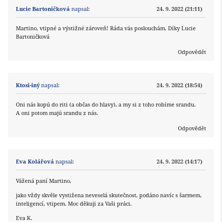
Lucie Bartoničková
napsal:
24. 9. 2022 (21:11)
Martino, vtipné a výstižné zároveň! Ráda vás poslouchám. Díky Lucie
Bartoničková
Odpovědět
Ktosi-iný
napsal:
24. 9. 2022 (18:54)
Oni nás kopú do riti (a občas do hlavy), a my si z toho robíme srandu.
A oni potom majú srandu z nás.
Odpovědět
Eva Kolářová
napsal:
24. 9. 2022 (14:17)
Vážená paní Martino,
jako vždy skvěle vystižena neveselá skutečnost, podáno navíc s šarmem,
inteligencí, vtipem. Moc děkuji za Vaši práci.
Eva K.