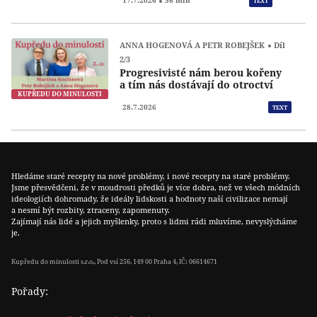
Přeh
17.7.2026
36 min
TEXT
ANNA HOGENOVÁ A PETR ROBEJŠEK
Díl
2/3
Progresivisté nám berou kořeny
a tím nás dostávají do otroctví
KUPŘEDU DO MINULOSTI
28.7.2026
TEXT
Hledáme staré recepty na nové problémy, i nové recepty na staré problémy.
Jsme přesvědčeni, že v moudrosti předků je více dobra, než ve všech módních
ideologiích dohromady, že ideály lidskosti a hodnoty naší civilizace nemají
a nesmí být rozbity, ztraceny, zapomenuty.
Zajímají nás lidé a jejich myšlenky, proto s lidmi rádi mluvíme, nevyslýcháme
je.
Kupředu do minulosti s.r.o., Pod vsí 256, 149 00 Praha 4, IČ: 06614671
Pořady: