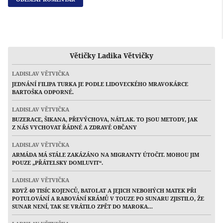
Větičky Ladika Větvičky
LADISLAV VĚTVIČKA
JEDNÁNÍ FILIPA TURKA JE PODLE LIDOVECKÉHO MRAVOKÁRCE
BARTOŠKA ODPORNÉ.
LADISLAV VĚTVIČKA
BUZERACE, ŠIKANA, PŘEVÝCHOVA, NÁTLAK. TO JSOU METODY, JAK
Z NÁS VYCHOVAT ŘÁDNÉ A ZDRAVÉ OBČANY
LADISLAV VĚTVIČKA
ARMÁDA MÁ STÁLE ZAKÁZÁNO NA MIGRANTY ÚTOČIT. MOHOU JIM
POUZE „PŘÁTELSKY DOMLUVIT“.
LADISLAV VĚTVIČKA
KDYŽ 40 TISÍC KOJENCŮ, BATOLAT A JEJICH NEBOHÝCH MATEK PŘI
POTULOVÁNÍ A RABOVÁNÍ KRÁMŮ V TOUZE PO SUNARU ZJISTILO, ŽE
SUNAR NENÍ, TAK SE VRÁTILO ZPĚT DO MAROKA…