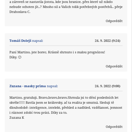
a zároveň se nastavila jistota, kde jsou hranice, přes které už nikdo
nebude ochoten jít..? Mnoho sil a Vašich tolik potřebných postřehů.. přeje
Drahoslava C.
Odpovědět
Tomáš Dolejš
napsal:
24. 9. 2022 (9:24)
Paní Martino, jste borec. Krásně shrnuto i s malou prognózou!
Díky. 🙂
Odpovědět
Zuzana - masky prima
napsal:
24. 9. 2022 (9:08)
Martino, gratuluji. Bravo,bravo,bravo.Shrnula jsi to dění posledních let
skvěle!!!!! Bavila jsem se královsky, ač ta realita je smutná. Sleduji tě
dlouhodobě- inteligence, intelekt, přehled a nadhled, vzdělanost, jemnost
i ráznost zdobí tvou práci. Díky za to.
Zuzana K
Odpovědět