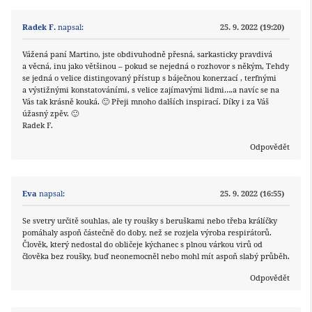
Radek F.
napsal:
25. 9. 2022 (19:20)
Vážená paní Martino, jste obdivuhodně přesná, sarkasticky pravdivá
a věcná, inu jako většinou – pokud se nejedná o rozhovor s někým, Tehdy
se jedná o velice distingovaný přístup s báječnou konerzací , terfnými
a výstižnými konstatováními, s velice zajímavými lidmi….a navíc se na
Vás tak krásně kouká. 🙂 Přeji mnoho dalších inspirací. Díky i za Váš
úžasný zpěv. 🙂
Radek F.
Odpovědět
Eva
napsal:
25. 9. 2022 (16:55)
Se svetry určitě souhlas, ale ty roušky s beruškami nebo třeba králíčky
pomáhaly aspoň částečně do doby, než se rozjela výroba respirátorů.
Člověk, který nedostal do obličeje kýchanec s plnou várkou virů od
člověka bez roušky, buď neonemocněl nebo mohl mít aspoň slabý průběh.
Odpovědět