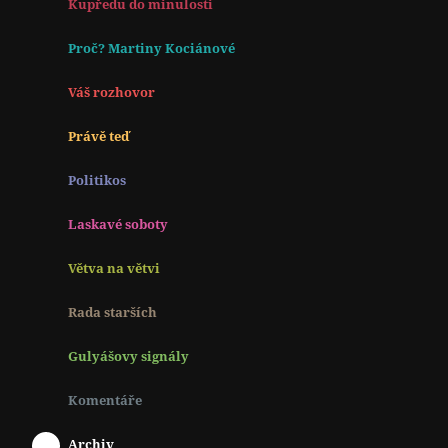
Kupředu do minulosti
Proč? Martiny Kociánové
Váš rozhovor
Právě teď
Politikos
Laskavé soboty
Větva na větvi
Rada starších
Gulyášovy signály
Komentáře
Archiv