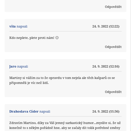
Odpovědět
vita
napsal:
24. 9. 2022 (12:22)
Kdo neplete, plete proti nám! 🙂
Odpovědět
Jaro
napsal:
24. 9. 2022 (12:16)
Martiny si vážím za to že opravdu v tom nejela ale těch kašparů co se
připomněli je víc než lidí.
Odpovědět
Drahoslava Císler
napsal:
24. 9. 2022 (11:36)
Zdravím Martino, díky za Váš jemný sarkastický humor…myslíte si, že už
konečně to s někým pořádně hne, aby se začaly dít tolik potřebné změny