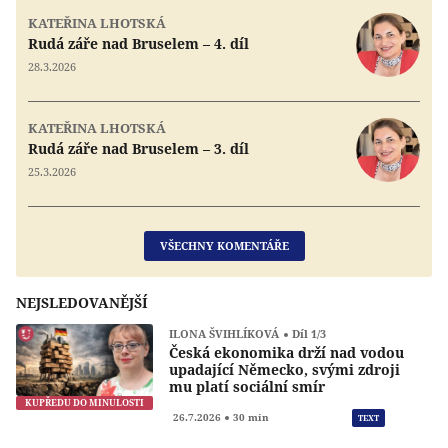
KATEŘINA LHOTSKÁ
Rudá záře nad Bruselem – 4. díl
28.3.2026
KATEŘINA LHOTSKÁ
Rudá záře nad Bruselem – 3. díl
25.3.2026
VŠECHNY KOMENTÁŘE
NEJSLEDOVANĚJŠÍ
ILONA ŠVIHLÍKOVÁ
Díl 1/3
Česká ekonomika drží nad vodou
upadající Německo, svými zdroji
mu platí sociální smír
KUPŘEDU DO MINULOSTI
Přeh
26.7.2026
30 min
TEXT