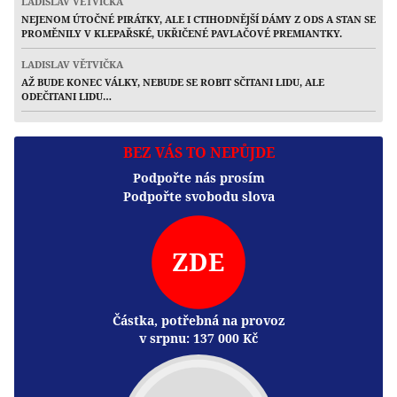
LADISLAV VĚTVIČKA
NEJENOM ÚTOČNÉ PIRÁTKY, ALE I CTIHODNĚJŠÍ DÁMY Z ODS A STAN SE
PROMĚNILY V KLEPAŘSKÉ, UKŘIČENÉ PAVLAČOVÉ PREMIANTKY.
LADISLAV VĚTVIČKA
AŽ BUDE KONEC VÁLKY, NEBUDE SE ROBIT SČITANI LIDU, ALE
ODEČITANI LIDU…
BEZ VÁS TO NEPŮJDE
Podpořte nás prosím
Podpořte svobodu slova
ZDE
Částka, potřebná na provoz
v srpnu:
137 000
Kč