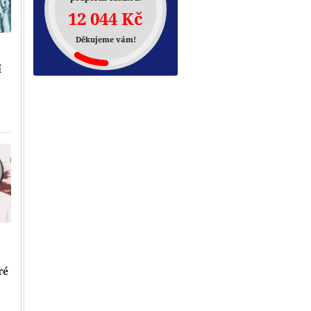
12 044 Kč
Děkujeme vám!
í
Přehrát
ré