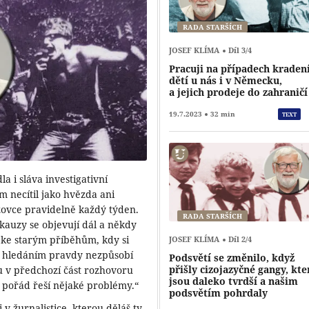
RADA STARŠÍCH
JOSEF KLÍMA
Díl 3/4
Pracuji na případech kraden
dětí u nás i v Německu,
a jejich prodeje do zahraničí
19.7.2023
32 min
TEXT
a i sláva investigativní
em necítil jako hvězda ani
zovce pravidelně každý týden.
RADA STARŠÍCH
kauzy se objevují dál a někdy
 ke starým příběhům, kdy si
JOSEF KLÍMA
Díl 2/4
y hledáním pravdy nezpůsobí
Podsvětí se změnilo, když
přišly cizojazyčné gangy, kte
u v předchozí část rozhovoru
jsou daleko tvrdší a našim
 pořád řeší nějaké problémy.“
podsvětím pohrdaly
 v žurnalistice, kterou děláš ty