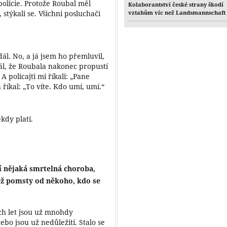
olicie. Protože Roubal měl
Kolaborantství české strany škodí
 stýkali se. Všichni posluchači
vztahům víc než Landsmannschaft
ál. No, a já jsem ho přemluvil,
bál, že Roubala nakonec propustí
A policajti mi říkali: „Pane
 říkal: „To víte. Kdo umí, umí.“
kdy platí.
í nějaká smrtelná choroba,
ež pomsty od někoho, kdo se
ch let jsou už mnohdy
bo jsou už nedůležití. Stalo se