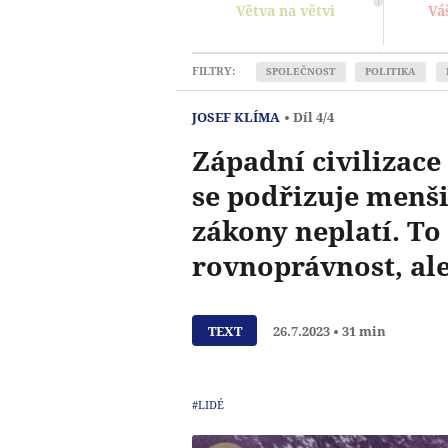
Větva na větvi
Vá
FILTRY:
SPOLEČNOST
POLITIKA
JOSEF KLÍMA
Díl 4/4
Západní civilizace 
se podřizuje menši
zákony neplatí. To
rovnoprávnost, ale
TEXT
26.7.2023
31 min
#LIDÉ