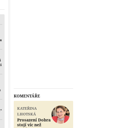
Přehrát
mu
i
li
u
KOMENTÁŘE
KATEŘINA
i“
LHOTSKÁ
Prosazení Dobra
stojí víc než