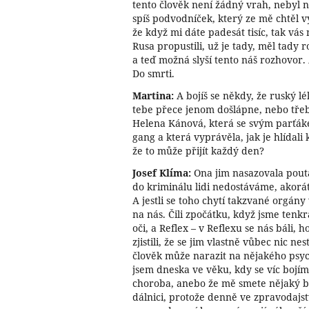
tento člověk není žádný vrah, nebyl nik
spíš podvodníček, který ze mě chtěl 
že když mi dáte padesát tisíc, tak vá
Rusa propustili, už je tady, měl tady 
a teď možná slyší tento náš rozhovor.
Do smrti.
Martina:
A bojíš se někdy, že ruský lé
tebe přece jenom došlápne, nebo třeb
Helena Kánová, která se svým parťá
gang a která vyprávěla, jak je hlídali
že to může přijít každý den?
Josef Klíma:
Ona jim nasazovala pouta
do kriminálu lidi nedostáváme, akorá
A jestli se toho chytí takzvané orgány 
na nás. Čili zpočátku, když jsme tenkr
oči, a Reflex – v Reflexu se nás báli, h
zjistili, že se jim vlastně vůbec nic nes
člověk může narazit na nějakého psyc
jsem dneska ve věku, kdy se víc bojí
choroba, anebo že mě smete nějaký bl
dálnici, protože denně ve zpravodajství