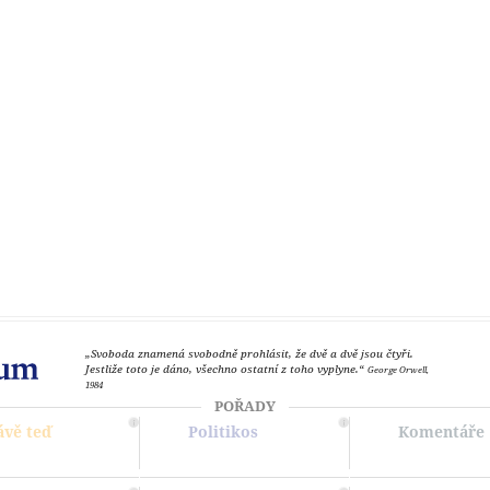
„Svoboda znamená svobodně prohlásit, že dvě a dvě jsou čtyři.
Jestliže toto je dáno, všechno ostatní z toho vyplyne.“
George Orwell,
1984
POŘADY
ávě teď
Politikos
Komentáře