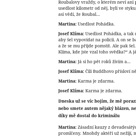
Roubalovy vraždy, o kterém neví ani p
usedlost kilometr od něj, byli ve styku,
asi vědí, že Roubal…
Martina:
Usedlost Pohádka.
Josef Klíma:
Usedlost Pohádka, a tak d
aby šel vypovídat na policii. A on se 
a že se mu přijde pomstít. Ale pak šel. 
Klíma, kde jste vzal toho svědka?“ A já
Martina:
Já si ho pět roků živím a…
Josef Klíma:
Čili Buddhovo přísloví ně
Martina:
Karma je zdarma.
Josef Klíma:
Karma je zdarma.
Dneska už se víc bojím, že mě poraz
nebo smete autem nějaký blázen, n
díky mě dostal do kriminálu
Martina:
Zásadní kauzy z devadesátý
promlčeny. Mnohdy aktéři už nežijí, ne