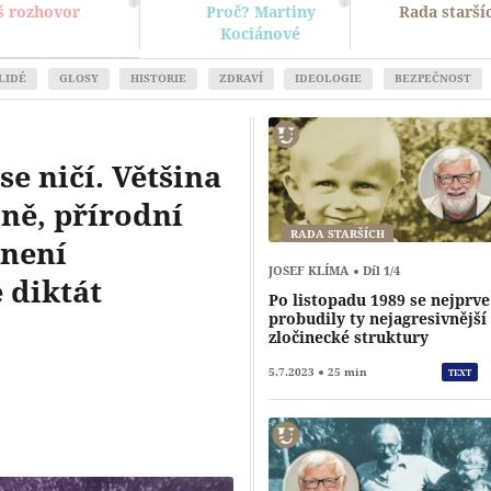
š rozhovor
Proč? Martiny
Rada starší
Kociánové
LIDÉ
GLOSY
HISTORIE
ZDRAVÍ
IDEOLOGIE
BEZPEČNOST
se ničí. Většina
ně, přírodní
RADA STARŠÍCH
 není
JOSEF KLÍMA
Díl 1/4
 diktát
Po listopadu 1989 se nejprve
probudily ty nejagresivnější
zločinecké struktury
Přehrát
5.7.2023
25 min
TEXT