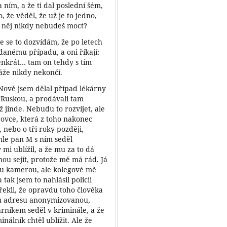
a ním, a že ti dal poslední šém,
 že věděl, že už je to jedno,
na něj nikdy nebudeš moct?
že se to dozvídám, že po letech
danému případu, a oni říkají:
tenkrát… tam on tehdy s tím
táže nikdy nekončí.
 Nově jsem dělal případ lékárny
s Ruskou, a prodávali tam
jinde. Nebudu to rozvíjet, ale
ogovce, která z toho nakonec
, nebo o tři roky později,
nhle pan M s ním seděl
 mi ublížil, a že mu za to dá
nou sejít, protože mě má rád. Já
ytou kamerou, ale kolegové mě
 tak jsem to nahlásil policii
řekli, že opravdu toho člověka
ou adresu anonymizovanou,
kárníkem seděl v kriminále, a že
nálník chtěl ublížit. Ale že