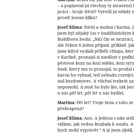
– a popisoval jsi všechny ty mravenč
práci – hraje štěstí? Vyřešil jsi někdy
prostě jenom kliku?
Josef Klíma:
Štěstí a možná i karma. 
jsem byl nějaký čas v buddhistickým kl
Buddhovu heslu: „Ničí čin se neztrácí
Ale řeknu ti jeden případ, příklad: Ja
jsme kdysi vysílali příběh chlapa, kte
v Karlíně, pronajal si usedlost v pod
pěstovat kozy na kozí mléko, kozí sýr
fond, který mu to pronajal, to proda
baron ho vyhnal, teď nebudu rozvíjet
stal bezdomovec. A všichni tenkrát za
nepomohl. A mně ho bylo líto, tak js
u nás pět let, pět let u nás bydlel.
Martina:
Pět let? Tvoje žena z toho ze
překvapená?
Josef Klíma:
Ano. A jednou s ním sedí
vidíme, jak vedou Roubala k soudu. A 
bych mohl vyprávět.“ A já jsem zjistil