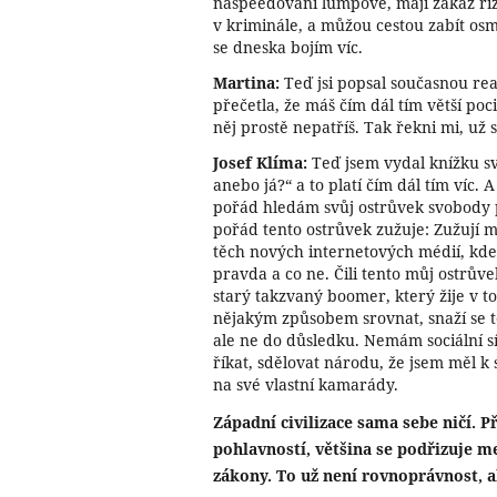
naspeedovaní lumpové, mají zákaz říz
v kriminále, a můžou cestou zabít osm l
se dneska bojím víc.
Martina:
Teď jsi popsal současnou real
přečetla, že máš čím dál tím větší poci
něj prostě nepatříš. Tak řekni mi, už s
Josef Klíma:
Teď jsem vydal knížku sv
anebo já?“ a to platí čím dál tím víc. A
pořád hledám svůj ostrůvek svobody p
pořád tento ostrůvek zužuje: Zužují m
těch nových internetových médií, kde 
pravda a co ne. Čili tento můj ostrův
starý takzvaný boomer, který žije v to
nějakým způsobem srovnat, snaží se 
ale ne do důsledku. Nemám sociální 
říkat, sdělovat národu, že jsem měl k
na své vlastní kamarády.
Západní civilizace sama sebe ničí. 
pohlavností, většina se podřizuje 
zákony. To už není rovnoprávnost, al