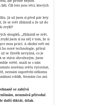
ení, ale prostě nejsou
idí. Čili toto jsou věci, kterých
itu. Já už jsem si před pár lety
t, že se svět zbláznil a že už do
is zvykl?
ých sloupků, „Zbláznil se svět,
 zvykl jsem si na něj v tom, že si
ro mou práci. A okolní svět mi
i ho nové technologie, příval
už se člověk nevyzná, co je
ek se stává ohroženým. Jsem
mhle světě, snaží se s ním
tomuto novému světu vyrovnat,
sítě, nemám zapotřebí někomu
 snídani rohlík. Nemám čas ani
Přehnaně se zabývá
menšinám, neuznává přírodní
e další diktát, útlak.