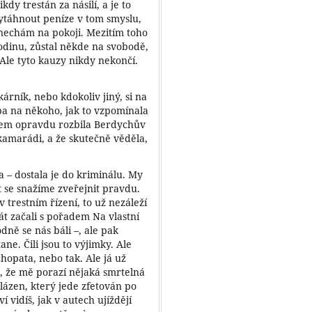
dy trestán za násilí, a je to
vytáhnout peníze v tom smyslu,
s nechám na pokoji. Mezitím toho
rodinu, zůstal někde na svobodě,
 Ale tyto kauzy nikdy nekončí.
kárník, nebo kdokoliv jiný, si na
a na někoho, jak to vzpomínala
kem opravdu rozbila Berdychův
 kamarádi, a že skutečně věděla,
 – dostala je do kriminálu. My
t se snažíme zveřejnit pravdu.
v trestním řízení, to už nezáleží
át začali s pořadem Na vlastní
odně se nás báli –, ale pak
tane. Čili jsou to výjimky. Ale
hopata, nebo tak. Ale já už
m, že mě porazí nějaká smrtelná
ázen, který jede zfetován po
 vidíš, jak v autech ujíždějí