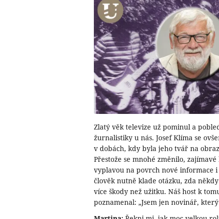
Zlatý věk televize už pominul a pobledl
žurnalistiky u nás. Josef Klíma se ovš
v dobách, kdy byla jeho tvář na obra
Přestože se mnohé změnilo, zajímavé 
vyplavou na povrch nové informace i
člověk nutně klade otázku, zda někd
více škody než užitku. Náš host k tom
poznamenal: „Jsem jen novinář, který
Martina:
Řekni mi, jak moc velkou roli