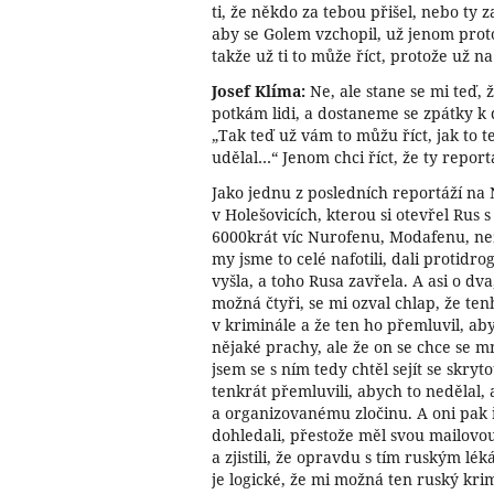
ti, že někdo za tebou přišel, nebo ty z
aby se Golem vzchopil, už jenom proto,
takže už ti to může říct, protože už 
Josef Klíma:
Ne, ale stane se mi teď, 
potkám lidi, a dostaneme se zpátky k 
„Tak teď už vám to můžu říct, jak to 
udělal…“ Jenom chci říct, že ty repor
Jako jednu z posledních reportáží na
v Holešovicích, kterou si otevřel Rus 
6000krát víc Nurofenu, Modafenu, než 
my jsme to celé nafotili, dali protidr
vyšla, a toho Rusa zavřela. A asi o dva
možná čtyři, se mi ozval chlap, že te
v kriminále a že ten ho přemluvil, aby
nějaké prachy, ale že on se chce se m
jsem se s ním tedy chtěl sejít se skr
tenkrát přemluvili, abych to nedělal, a
a organizovanému zločinu. A oni pak 
dohledali, přestože měl svou mailov
a zjistili, že opravdu s tím ruským lé
je logické, že mi možná ten ruský krimi