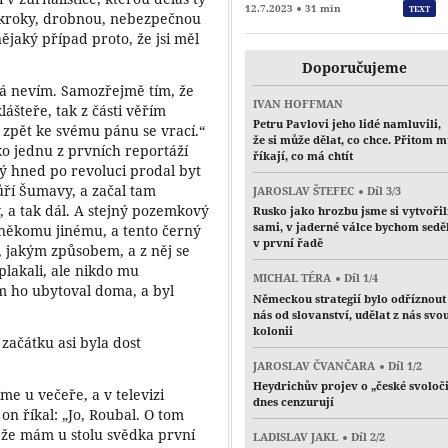
12.7.2023
31 min
TEXT
í kroky, drobnou, nebezpečnou
 nějaký případ proto, že jsi měl
Doporučujeme
Já nevím. Samozřejmě tím, že
IVAN HOFFMAN
ášteře, tak z části věřím
Petru Pavlovi jeho lidé namluvili,
, zpět ke svému pánu se vrací.“
že si může dělat, co chce. Přitom 
ko jednu z prvních reportáží
říkají, co má chtít
rý hned po revoluci prodal byt
hůří Šumavy, a začal tam
JAROSLAV ŠTEFEC
Díl 3/3
y, a tak dál. A stejný pozemkový
Rusko jako hrozbu jsme si vytvořil
sami, v jaderné válce bychom sedě
l někomu jinému, a tento černý
v první řadě
, jakým způsobem, a z něj se
plakali, ale nikdo mu
MICHAL TÉRA
Díl 1/4
em ho ubytoval doma, a byl
Německou strategií bylo odříznout
nás od slovanství, udělat z nás svo
kolonii
 začátku asi byla dost
JAROSLAV ČVANČARA
Díl 1/2
Heydrichův projev o „české svoloč
me u večeře, a v televizi
dnes cenzurují
on říkal: „Jo, Roubal. O tom
, že mám u stolu svědka první
LADISLAV JAKL
Díl 2/2