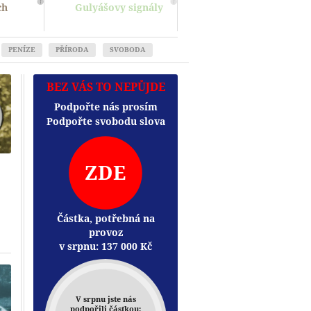
ch
Gulyášovy signály
PENÍZE
PŘÍRODA
SVOBODA
BEZ VÁS TO NEPŮJDE
Podpořte nás prosím
Podpořte svobodu slova
ZDE
Částka, potřebná na
provoz
Přehrát
v srpnu:
137 000
Kč
V srpnu jste nás
podpořili částkou: