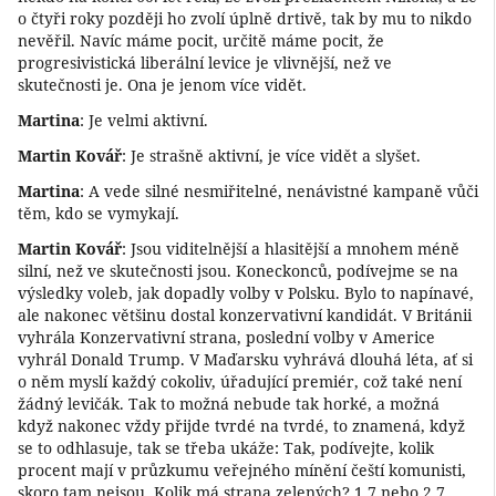
o čtyři roky později ho zvolí úplně drtivě, tak by mu to nikdo
nevěřil. Navíc máme pocit, určitě máme pocit, že
progresivistická liberální levice je vlivnější, než ve
skutečnosti je. Ona je jenom více vidět.
Martina
: Je velmi aktivní.
Martin Kovář
: Je strašně aktivní, je více vidět a slyšet.
Martina
: A vede silné nesmiřitelné, nenávistné kampaně vůči
těm, kdo se vymykají.
Martin Kovář
: Jsou viditelnější a hlasitější a mnohem méně
silní, než ve skutečnosti jsou. Koneckonců, podívejme se na
výsledky voleb, jak dopadly volby v Polsku. Bylo to napínavé,
ale nakonec většinu dostal konzervativní kandidát. V Británii
vyhrála Konzervativní strana, poslední volby v Americe
vyhrál Donald Trump. V Maďarsku vyhrává dlouhá léta, ať si
o něm myslí každý cokoliv, úřadující premiér, což také není
žádný levičák. Tak to možná nebude tak horké, a možná
když nakonec vždy přijde tvrdé na tvrdé, to znamená, když
se to odhlasuje, tak se třeba ukáže: Tak, podívejte, kolik
procent mají v průzkumu veřejného mínění čeští komunisti,
skoro tam nejsou. Kolik má strana zelených? 1,7 nebo 2,7