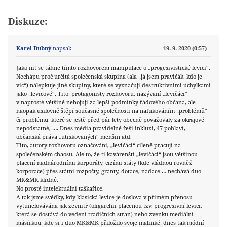
Diskuze:
Karel Dubný
napsal:
19. 9. 2020 (0:57)
Jako niť se táhne tímto rozhovorem manipulace o „progesivistické levici“.
Nechápu proč určitá společenská skupina (ala „já jsem pravičák, kdo je
víc“) nálepkuje jiné skupiny, které se vyznačují destruktivnimi úchylkami
jako „levicové“. Tito, protagonisty rozhovoru, nazývaní „levičáci“
v naprosté většině nebojují za lepší podmínky řádového občana, ale
naopak usilovně štěpí současné společnosti na nafukováním „problémů“
či problémů, které se ještě před pár lety obecně považovaly za okrajové,
nepodstatné, …. Dnes média pravidelně řeší inkluzi, 47 pohlaví,
občanská práva „utiskovaných“ menšin atd.
Tito, autory rozhovoru označování, „levičáci“ cíleně pracují na
společenském chaosu. Ale to, že ti kavárenští „levičáci“ jsou většinou
placení nadnárodními korporáty, cizími státy (kde vládnou rovněž
korporace) přes státní rozpočty, granty, dotace, nadace … nechává duo
MK&MK klidné.
No prostě intelektuální taškařice.
A tak jsme svědky, kdy klasická levice je doslova v přímém přenosu
vytunelovávána jak zevnitř (oligarchii placenou tzv. progresivní levici,
která se dostává do vedení tradičních stran) nebo zvenku mediální
másírkou, kde si i duo MK&MK přiložilo svoje malinké, dnes tak módní