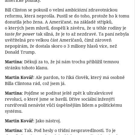
americké politiky.
Bill Clinton se pokusil o velmi ambiciózní zdravotnickou
reformu, která neprošla. Pustil se do toho, protože ho k tomu
donutila jeho žena. A Američané, na základě střípků,
o kterých jsem mluvil, dospěli k závěru, že u téhle rodiny je
taste for power
tak silná, že je to až nezdravé. Ta paní nebyla
uvěřitelná pro velkou část Američanů, čímž zároveň
nepopírám, že dostala skoro o 3 miliony hlasů více, než
Donald Trump.
Martina
: Děkuji za to, že jsi nám trochu přiblížil temnou
stránku tohoto klanu.
Martin Kovář
: Ale pardon, to říká člověk, který má osobně
Billa Clintona rád, což jsem já.
Martina
: Pojďme se podívat ještě zpět k ultralevicové
revoluci, o které jsme se bavili. Dříve sociální inženýři
rozviřovali nenávist vůči úspěšnějším lidem a politickému
systému.
Martin Kovář
: Jako nástroj.
Martina
: Tak. Pod hesly o třídní nespravedlnosti. To je