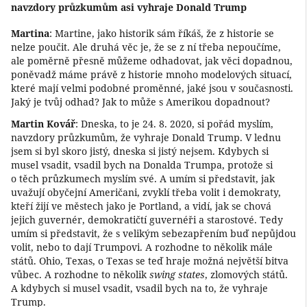
navzdory průzkumům asi vyhraje Donald Trump
Martina
: Martine, jako historik sám říkáš, že z historie se
nelze poučit. Ale druhá věc je, že se z ní třeba nepoučíme,
ale poměrně přesně můžeme odhadovat, jak věci dopadnou,
poněvadž máme právě z historie mnoho modelových situací,
které mají velmi podobné proměnné, jaké jsou v současnosti.
Jaký je tvůj odhad? Jak to může s Amerikou dopadnout?
Martin Kovář
: Dneska, to je 24. 8. 2020, si pořád myslím,
navzdory průzkumům, že vyhraje Donald Trump. V lednu
jsem si byl skoro jistý, dneska si jistý nejsem. Kdybych si
musel vsadit, vsadil bych na Donalda Trumpa, protože si
o těch průzkumech myslím své. A umím si představit, jak
uvažují obyčejní Američani, zvyklí třeba volit i demokraty,
kteří žijí ve městech jako je Portland, a vidí, jak se chová
jejich guvernér, demokratičtí guvernéři a starostové. Tedy
umím si představit, že s velikým sebezapřením buď nepůjdou
volit, nebo to dají Trumpovi. A rozhodne to několik mále
států. Ohio, Texas, o Texas se teď hraje možná největší bitva
vůbec. A rozhodne to několik
swing states
, zlomových států.
A kdybych si musel vsadit, vsadil bych na to, že vyhraje
Trump.