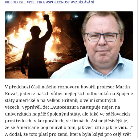
#IDEOLOGIE
#POLITIKA
#SPOLEČNOST
#VZDĚLÁVÁNÍ
V předchozí části našeho rozhovoru hovořil profesor Martin
Kovář, jeden z našich vůbec nejlepších odborníků na Spojené
státy americké a na Velkou Británii, o velmi smutných
věcech. Vyprávěl, že: „Autocenzura nastupuje nejen na
univerzitách napříč Spojenými státy, ale také ve sdělovacích
prostředcích, v korporátech, ve firmách. Asi nejděsivější je,
že se Američané bojí mluvit o tom, jak věci cítí a jak je vidí….“
A dodal, že toto platí pro zemi, která byla kdysi pro celý svět