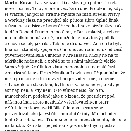
Martin Kovář
: Tak, senzace. Dala slovu „urputnost“ zcela
nový rozměr. To byla první věc. Za druhé. Problém je, když
se tváříte, jak pořád strašně myslíte na nižší střední vrstvy
a working class, na pracující, ale přitom žijete úplně jinak,
a fasujete statisícové honoráře za hodinové přednášky. Tak
to dělá Donald Trump, nebo George Bush mladší, a celkem
mu to nikdo nemá za zlé, protože to je pravicový politik
a chová se tak, jak říká. Tak to je druhá věc. Za třetí to byly
finanční skandály spojené s Clintonovou rodinou už od časů
guvernérování Billa Clintona v Arkansasu. Nikdy ho na to
takříkajíc nedostali, a pořád se to s nimi takříkajíc vleklo.
Samozřejmě, že Clinton klanu nepomohla u nemalé části
Američanů také aféra s Monikou Lewinskou. Připomínám, že
nešlo primárně o to, co všechno prezident měl, či neměl
s dvacetiletou stážistkou, byl-li to sex, nebo nebyl, a kdy je
akt naplněn, a kdy není. O to vůbec nešlo. Šlo o to,
mimochodem podobně jako u Nixona, že prezident pod
přísahou lhal. Proto nezávislý vyšetřovatel Ken Starr
v 90. letech skoro uvařil Billa Clintona, a sám sebe
prezentoval jako jakýsi útes morální čistoty. Mimochodem
tento Star obhajovat Trumpa během impeachmentu, ale to je
na knížku. Ken Starr je jednou z pozoruhodných postav