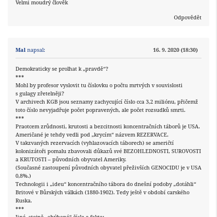
Velmi moudrý člověk
Odpovědět
Mal
napsal:
16. 9. 2020 (18:30)
Demokraticky se prolhat k „pravdě“?
***
Mohl by profesor vyslovit tu číslovku o počtu mrtvých v souvislosti
s gulagy zřetelněji?
V archivech KGB jsou seznamy zachycující číslo cca 3,2 miliónu, přičemž
toto číslo nevyjadřuje počet popravených, ale počet rozsudků smrti.
***
Praotcem zrůdnosti, krutosti a bezcitnosti koncentračních táborů je USA.
Američané je tehdy vedli pod „krycím“ názvem REZERVACE.
V takzvaných rezervacích (vyhlazovacích táborech) se američtí
kolonizátoři pomalu zbavovali důkazů své BEZOHLEDNOSTI, SUROVOSTI
a KRUTOSTI – původních obyvatel Ameriky.
(Současné zastoupení původních obyvatel přeživších GENOCIDU je v USA
0,8%.)
Technologii i „ideu“ koncentračního tábora do dnešní podoby „dotáhli“
Britové v Bůrských válkách (1880-1902). Tedy ještě v období carského
Ruska.
***
Jiná, stejně „ohýbaná“ čísla a fakta: