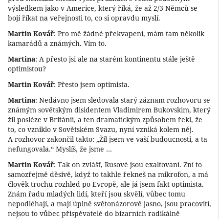
výsledkem jako v Americe, který říká, že až 2/3 Němců se
bojí říkat na veřejnosti to, co si opravdu myslí.
Martin Kovář
: Pro mě žádné překvapení, mám tam několik
kamarádů a známých. Vím to.
Martina
: A přesto jsi ale na starém kontinentu stále ještě
optimistou?
Martin Kovář
: Přesto jsem optimista.
Martina
: Nedávno jsem sledovala starý záznam rozhovoru se
známým sovětským disidentem Vladimirem Bukovskim, který
žil posléze v Británii, a ten dramatickým způsobem řekl, že
to, co vzniklo v Sovětském Svazu, nyní vzniká kolem něj.
A rozhovor zakončil takto: „Žil jsem ve vaší budoucnosti, a ta
nefungovala.“ Myslíš, že jsme …
Martin Kovář
: Tak on zvlášť, Rusové jsou exaltovaní. Zní to
samozřejmě děsivě, když to takhle řekneš na mikrofon, a má
člověk trochu rozhled po Evropě, ale já jsem fakt optimista.
Znám řadu mladých lidí, kteří jsou skvělí, vůbec tomu
nepodléhají, a mají úplně světonázorově jasno, jsou pracovití,
nejsou to vůbec přispěvatelé do bizarních radikálně