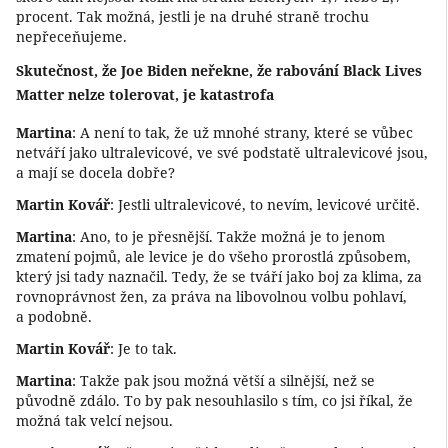
procent. Tak možná, jestli je na druhé straně trochu
nepřeceňujeme.
Skutečnost, že Joe Biden neřekne, že rabování Black Lives
Matter nelze tolerovat, je katastrofa
Martina
: A není to tak, že už mnohé strany, které se vůbec
netváří jako ultralevicové, ve své podstatě ultralevicové jsou,
a mají se docela dobře?
Martin Kovář
: Jestli ultralevicové, to nevím, levicové určitě.
Martina
: Ano, to je přesnější. Takže možná je to jenom
zmatení pojmů, ale levice je do všeho prorostlá způsobem,
který jsi tady naznačil. Tedy, že se tváří jako boj za klima, za
rovnoprávnost žen, za práva na libovolnou volbu pohlaví,
a podobně.
Martin Kovář
: Je to tak.
Martina
: Takže pak jsou možná větší a silnější, než se
původně zdálo. To by pak nesouhlasilo s tím, co jsi říkal, že
možná tak velcí nejsou.