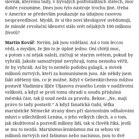
slovník, kterému tady, v bývalých posttotalitních státech, moc
dobře rozumíme. Dnes jsou tyto nástroje trochu jiné, třeba
v Americe se především poukazuje na údajnou rasovou
nespravedlnost. Myslíš, že si tito noví ideologové uvědomují,
že minulé revoluční šílenství stálo svět nějakých 100 milionu
životů?
Martin Kovář
: Nevím, jak jsou vzdělaní. Asi o tom leccos
vědí, a myslím, že jim to je úplně jedno. Oni chtějí moc,
a potom s ní nějak naloží, zúčtují se starým světem, pokud by
vyhráli. Jakože samozřejmě nevyhrají, tomu nemohu věřit,
že by vyhráli. Asi by to nemělo podobu gulagů, a stovek
milionů mrtvých, kteří za komunismem jsou. Ale někdy jsem
fakt zděšený tím, co je možné. Když v Gelsenkirchenu můžou
postavit Vladimira Iljiče Uljanova zvaného Lenin v nadživotní
velikosti, a když se proti tomu ohradí u soudu příslušná
městská část, tak jí soud nedá za pravdu. Řekne: „Ne, mají
právo to tady postavit.“ A když fanatická Gabi, šéfka
marxistické Německé strany dnes při slavnostním odhalování
mluví o ušlechtilosti Lenina, o jeho velkých cílech, a o tom,
jak zkultivoval a pozvedl miliony lidí, tak si člověk říká, jestli
se mu to nezdá. Marxismus-leninismus má za sebou víc
milionů mrtvých než fašismus nebo nacismus, jsou to dvě