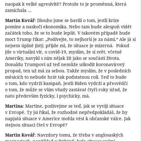
naopak k velké agresivitě? Protože to je proměnná, která
zamíchala …
Martin Kovář
: Dlouho jsme se bavili o tom, jestli krize
pomine a naskočí ekonomika. Nebo tam bude alespoň vidět
začátek toho, že se to bude lepšit. V takovém případě bude
moct Trump říkat: „Podívejte, to nejhorší je za námi.“ Ale já si
nejsem úplně jistý, přijde mi, že situace je mizerná. Pokud
jde o virtuální vir, o covid-19, myslím, že si svět, včetně
Ameriky, navykl s ním nějak žít jako se součástí života.
Donaldu Trumpovi už teď nemůže uškodit koronavirový
propad, ten už má za sebou. Takže myslím, že v posledních
měsících to nebude hrát tak podstatnou roli. Teď to bude
o tom, kdo vydrží kampaň. Jestli Biden vydrží a přesvědčí
o tom, že může se vším všudy zastávat čtyři roky úřad, že
nato především fyzicky, i psychicky, má.
Martina
: Martine, podívejme se teď, jak se vyvíjí situace
v Evropě. Ty jsi říkal, že rozhodně nepředpokládáš, že by
napjatá situace v Americe mohla vést k občanské válce. Jak
stejnou situaci čteš v Evropě?
Martin Kovář
: Navzdory tomu, že třeba v anglosaských