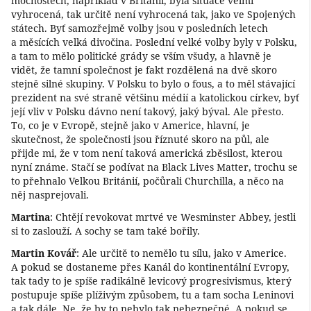
mocnostech, například v Británii, byla situace velmi
vyhrocená, tak určitě není vyhrocená tak, jako ve Spojených
státech. Byť samozřejmě volby jsou v posledních letech
a měsících velká divočina. Poslední velké volby byly v Polsku,
a tam to mělo politické grády se vším všudy, a hlavně je
vidět, že tamní společnost je fakt rozdělená na dvě skoro
stejně silné skupiny. V Polsku to bylo o fous, a to měl stávající
prezident na své straně většinu médií a katolickou církev, byť
její vliv v Polsku dávno není takový, jaký býval. Ale přesto.
To, co je v Evropě, stejně jako v Americe, hlavní, je
skutečnost, že společnosti jsou říznuté skoro na půl, ale
přijde mi, že v tom není taková americká zběsilost, kterou
nyní známe. Stačí se podívat na Black Lives Matter, trochu se
to přehnalo Velkou Británií, počůrali Churchilla, a něco na
něj nasprejovali.
Martina
: Chtějí revokovat mrtvé ve Wesminster Abbey, jestli
si to zaslouží. A sochy se tam také bořily.
Martin Kovář
: Ale určitě to nemělo tu sílu, jako v Americe.
A pokud se dostaneme přes Kanál do kontinentální Evropy,
tak tady to je spíše radikálně levicový progresivismus, který
postupuje spíše plíživým způsobem, tu a tam socha Leninovi
a tak dále. Ne, že by to nebylo tak nebezpečné. A pokud se