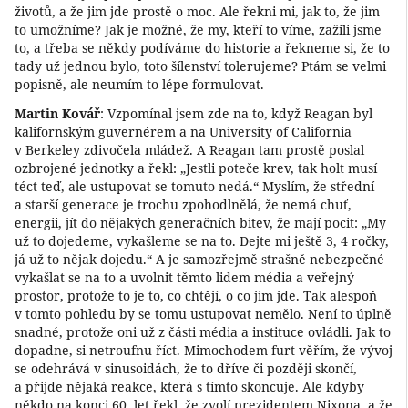
životů, a že jim jde prostě o moc. Ale řekni mi, jak to, že jim
to umožníme? Jak je možné, že my, kteří to víme, zažili jsme
to, a třeba se někdy podíváme do historie a řekneme si, že to
tady už jednou bylo, toto šílenství tolerujeme? Ptám se velmi
popisně, ale neumím to lépe formulovat.
Martin Kovář
: Vzpomínal jsem zde na to, když Reagan byl
kalifornským guvernérem a na University of California
v Berkeley zdivočela mládež. A Reagan tam prostě poslal
ozbrojené jednotky a řekl: „Jestli poteče krev, tak holt musí
téct teď, ale ustupovat se tomuto nedá.“ Myslím, že střední
a starší generace je trochu zpohodlnělá, že nemá chuť,
energii, jít do nějakých generačních bitev, že mají pocit: „My
už to dojedeme, vykašleme se na to. Dejte mi ještě 3, 4 ročky,
já už to nějak dojedu.“ A je samozřejmě strašně nebezpečné
vykašlat se na to a uvolnit těmto lidem média a veřejný
prostor, protože to je to, co chtějí, o co jim jde. Tak alespoň
v tomto pohledu by se tomu ustupovat nemělo. Není to úplně
snadné, protože oni už z části média a instituce ovládli. Jak to
dopadne, si netroufnu říct. Mimochodem furt věřím, že vývoj
se odehrává v sinusoidách, že to dříve či později skončí,
a přijde nějaká reakce, která s tímto skoncuje. Ale kdyby
někdo na konci 60. let řekl, že zvolí prezidentem Nixona, a že