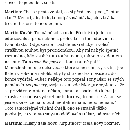
slovo – to je polibek smrti.
Martina
: Chci se proto zeptat, co si představit pod „Clinton
clan“? Nechci, aby to byla podpásová otázka, ale zkrátka
trochu historie tohoto pojmu.
Martin Kovář
: To má několik rovin. Předně to je to, co
odpuzovalo a proč nakonec prohrála – a tím odpovím na
tvou otázku. Odpuzovala i část demokratických voličů
strašlivou touhou být prezidentkou. Aby mi nebylo špatně
rozuměno, kdo v sobě tuto touhu nemá, tak se prezidentem
nestane. Tato
taste for power
k tomu nutně patří.
Mimochodem to je další věc, o které si nejsem jist, jestli ji Joe
Biden v sobě má natolik, aby ty strašné dva měsíce až do
konce vydržel. Vůbec nejlépe toto popsal Tony Blair se svých
pamětech
My Journey
, Moje Cesta, kde říká: „Nemyslete si, že
se prezidentem stane někdo, komu to spadne do klína. Je
strašlivé, co musí vydržet poslední dva, tři měsíce. A tam se
jasně ukáže, že na to buď mentálně mám, nebo nemám.“
Toto samozřejmě všichni chtějí, ono se strašně těžko
popisuje, co v tomto smyslu oddělovalo Hillary od ostatních.
Martina
: Hillary dala slovu „urputnost“ zcela nový rozměr.