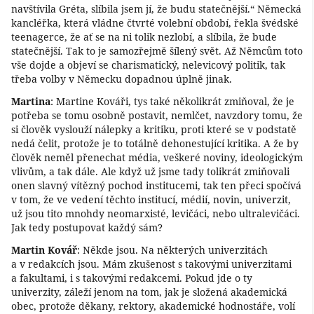
navštívila Gréta, slíbila jsem jí, že budu statečnější.“ Německá
kancléřka, která vládne čtvrté volební období, řekla švédské
teenagerce, že ať se na ni tolik nezlobí, a slíbila, že bude
statečnější. Tak to je samozřejmě šílený svět. Až Němcům toto
vše dojde a objeví se charismatický, nelevicový politik, tak
třeba volby v Německu dopadnou úplně jinak.
Martina
: Martine Kováři, tys také několikrát zmiňoval, že je
potřeba se tomu osobně postavit, nemlčet, navzdory tomu, že
si člověk vyslouží nálepky a kritiku, proti které se v podstatě
nedá čelit, protože je to totálně dehonestující kritika. A že by
člověk neměl přenechat média, veškeré noviny, ideologickým
vlivům, a tak dále. Ale když už jsme tady tolikrát zmiňovali
onen slavný vítězný pochod institucemi, tak ten přeci spočívá
v tom, že ve vedení těchto institucí, médií, novin, univerzit,
už jsou tito mnohdy neomarxisté, levičáci, nebo ultralevičáci.
Jak tedy postupovat každý sám?
Martin Kovář
: Někde jsou. Na některých univerzitách
a v redakcích jsou. Mám zkušenost s takovými univerzitami
a fakultami, i s takovými redakcemi. Pokud jde o ty
univerzity, záleží jenom na tom, jak je složená akademická
obec, protože děkany, rektory, akademické hodnostáře, volí