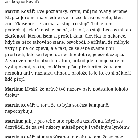
zrekognoskoval?
Martin Kovář
: Dvě poznámky. První, můj milovaný Jerome
Klapka Jerome má v jedné své knížce krásnou větu, která
zní: „Zkušenost je laciná, ať stojí, co stojí“. Tohle plně
podepisuji, zkušenost je laciná, ať stojí, co stojí. Leccos mi tato
zkušenost, kterou jsem si prošel, dala. Člověka to nakonec,
když se něco takového stane, osvobodí. Neříkám, že mi bylo
vždy úplně do zpěvu, ale fakt, že ze sebe svalíte tíhu
prostředí, kde se stejně už necítíte dobře, je osvobozující.
A zároveň mě to utvrdilo v tom, pokud jde o moje veřejné
vystupování, a o to, co dělám, píšu, přednáším, že v tom
nemohu ani v náznaku uhnout, protože to je to, co si někteří
lidé přejí.
Martina
: Myslíš, že právě tvé názory byly podstatou tohoto
útoku?
Martin Kovář
: O tom, že to byla součást kampaně,
nepochybuju.
Martina
: Jak je pro tebe tato epizoda uzavřena, když ses
dozvěděl, že za své názory můžeš projít i veřejným lynčem?
Martin Kovář
: Já mám šťastnou povahu v tom, že se moc