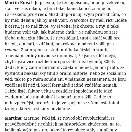
Martin Kovář
: Je pravda, že ten ageismus, nebo prvek věku,
staří versus mladí, je tam také, koneckonců známe ho
i z českého prostředí. Mladí doporučují svým prarodičům, co
by měli dělat a jak by měli volit. Prarodiče by měli říct: „Jděte
k čertu, je to náš život. Vy si volte, jak chcete, a my si také
budeme volit tak, jak budeme chtít.“ Ne náhodou se zase
třeba u brexitu říkalo, že nevzdělaní, tupí a staří volili pro
brexit, a mladí, vzdělaní, pokrokoví, moderní volili pro
remain
. Znám spoustu studentů bakalářských studií,
a nemám jediný důvod se domnívat, že jsou vzdělanější,
chytřejší a více rozhlédnutí po světě, než byl můj 80letý
děda, který žádné formální vzdělání neměl. Jenom proto, že
vystudují bakalářský titul z orální historie, nebo ze sociálních
věd, tak to po mém soudu ani v náznaku neznamená, že jsou
vzdělanější než ti, kteří formálně žádné vzdělání nemají.
Takže jistě, faktor věku u rozdělení společnosti je také
evidentní, ale mnohokrát jsme už toto zažili. Teď je to
nebezpečnější, protože to je ve spojení se všemi ostatními
izmy, o kterých si tady povídáme.
Martina
: Martine, řekl jsi, že novodobí revolucionáři se
pravděpodobně neohlížejí na historickou zkušenost, na to,
kolik takovýto postup, takovéto revoluce stály stamiliony