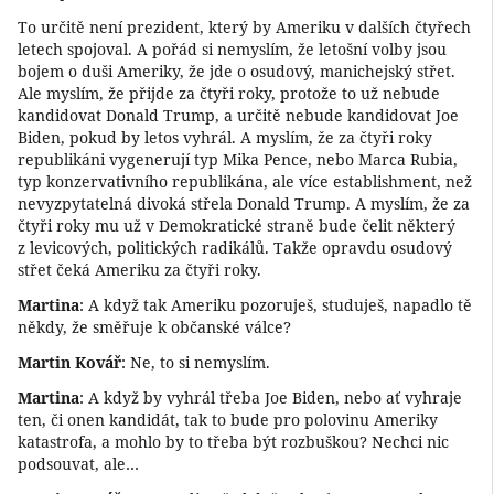
To určitě není prezident, který by Ameriku v dalších čtyřech
letech spojoval. A pořád si nemyslím, že letošní volby jsou
bojem o duši Ameriky, že jde o osudový, manichejský střet.
Ale myslím, že přijde za čtyři roky, protože to už nebude
kandidovat Donald Trump, a určitě nebude kandidovat Joe
Biden, pokud by letos vyhrál. A myslím, že za čtyři roky
republikáni vygenerují typ Mika Pence, nebo Marca Rubia,
typ konzervativního republikána, ale více establishment, než
nevyzpytatelná divoká střela Donald Trump. A myslím, že za
čtyři roky mu už v Demokratické straně bude čelit některý
z levicových, politických radikálů. Takže opravdu osudový
střet čeká Ameriku za čtyři roky.
Martina
: A když tak Ameriku pozoruješ, studuješ, napadlo tě
někdy, že směřuje k občanské válce?
Martin Kovář
: Ne, to si nemyslím.
Martina
: A když by vyhrál třeba Joe Biden, nebo ať vyhraje
ten, či onen kandidát, tak to bude pro polovinu Ameriky
katastrofa, a mohlo by to třeba být rozbuškou? Nechci nic
podsouvat, ale…