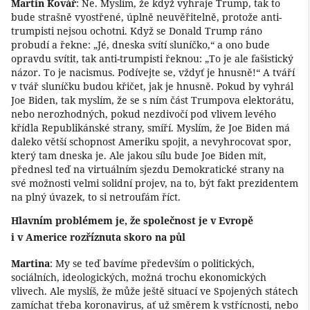
Martin Kovář
: Ne. Myslím, že když vyhraje Trump, tak to
bude strašně vyostřené, úplně neuvěřitelně, protože anti-
trumpisti nejsou ochotni. Když se Donald Trump ráno
probudí a řekne: „Jé, dneska svítí sluníčko,“ a ono bude
opravdu svítit, tak anti-trumpisti řeknou: „To je ale fašistický
názor. To je nacismus. Podívejte se, vždyť je hnusně!“ A tváří
v tvář sluníčku budou křičet, jak je hnusně. Pokud by vyhrál
Joe Biden, tak myslím, že se s ním část Trumpova elektorátu,
nebo nerozhodných, pokud nezdivočí pod vlivem levého
křídla Republikánské strany, smíří. Myslím, že Joe Biden má
daleko větší schopnost Ameriku spojit, a nevyhrocovat spor,
který tam dneska je. Ale jakou sílu bude Joe Biden mít,
přednesl teď na virtuálním sjezdu Demokratické strany na
své možnosti velmi solidní projev, na to, být fakt prezidentem
na plný úvazek, to si netroufám říct.
Hlavním problémem je, že společnost je v Evropě
i v Americe rozříznuta skoro na půl
Martina
: My se teď bavíme především o politických,
sociálních, ideologických, možná trochu ekonomických
vlivech. Ale myslíš, že může ještě situací ve Spojených státech
zamíchat třeba koronavirus, ať už směrem k vstřícnosti, nebo