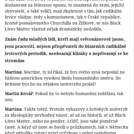
dostaneme za železnou oponu, to znamená do zemí, jejichž
obyvatelé, a také voliči, mají zkušenost s tím, jak radikální
levice vládne, tedy s komunismem, tak v České republice,
kromě pomalovaného Churchilla na Žižkově, se nás Black
Lives Matter vlastně nějak dramaticky nedotklo.
Znám řadu mladých lidí, kteří mají světonázorově jasno,
jsou pracovití, nejsou přispěvateli do bizarních radikálně
levicových periodik, neobsazují kliniky a nepřivazují se ke
stromům
Martina
: Martine, ty jsi říkal, že bys svého syna neposlal na
žádnou americkou vysokou školu humanitního směru. Do
Británie bys ho na nějakou univerzitu poslal?
Martin Kovář
: Pokud by to nebylo humanitní vzdělání, tak
ano.
Martina
: Takže totéž. Protože vyhazovy z britských univerzit
za ideologicky nevhodný názor, ať už na historii, ať už Black
Lives Matter, nebo na gender, LGBT, jsou také poměrně
časté. A když už jsme se bavili o průzkumech, tak v Německu
před několika měsíci vyšel průzkum s velmi podobným