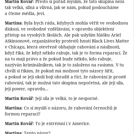
Martin Kovář
: Přesto si pořád myslím, že tato skupina není
tak velká, silná a vlivná, jak se nám, pokud posloucháme
a čteme média, jeví.
Martina
: Byla bych ráda, kdybych mohla věřit ve svobodnou
diskusi, ve svobodné vzdělávání, v opravdu objektivní
přístup na vysokých školách. Ale pak uslyším hlášku Ariel
Atkinsonové, organizátorky protestů hnutí Black Lives Matter
v Chicagu, která otevřeně obhajuje rabování a násilnosti,
když říká, že když někdo rabuje, tak je to forma reparací. Že
na to mají právo a že pokud bude někdo, kdo rabuje,
nazýván kriminálníkem, tak je to založeno na rasismu. V tu
chvíli si říkám, že pokud má možnost tyto názory šířit,
a pokud se její okolí bojí ohradit a říct, že rabování je prostě
rabování, tak je možná tato skupina nepočetná, ale její síla,
její power, opravdu…
Martin Kovář
: Její síla je velká, to je nesporné.
Martina
: Co si myslíš o názoru, že rabování černochů je
formou reparací?
Martin Kovář
: To je extrémní i v Americe.
Martina
: Tento názor?