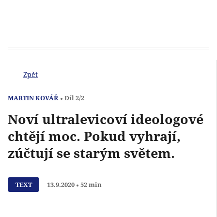
Zpět
MARTIN KOVÁŘ
Díl 2/2
Noví ultralevicoví ideologové
chtějí moc. Pokud vyhrají,
zúčtují se starým světem.
Přehrát
TEXT
13.9.2020
52 min