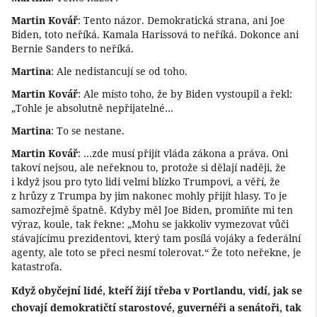
Martin Kovář
: Tento názor. Demokratická strana, ani Joe
Biden, toto neříká. Kamala Harissová to neříká. Dokonce ani
Bernie Sanders to neříká.
Martina
: Ale nedistancují se od toho.
Martin Kovář
: Ale místo toho, že by Biden vystoupil a řekl:
„Tohle je absolutně nepřijatelné…
Martina
: To se nestane.
Martin Kovář
: …zde musí přijít vláda zákona a práva. Oni
takoví nejsou, ale neřeknou to, protože si dělají naději, že
i když jsou pro tyto lidi velmi blízko Trumpovi, a věří, že
z hrůzy z Trumpa by jim nakonec mohly přijít hlasy. To je
samozřejmě špatně. Kdyby měl Joe Biden, promiňte mi ten
výraz, koule, tak řekne: „Mohu se jakkoliv vymezovat vůči
stávajícímu prezidentovi, který tam posílá vojáky a federální
agenty, ale toto se přeci nesmí tolerovat.“ Že toto neřekne, je
katastrofa.
Když obyčejní lidé, kteří žijí třeba v Portlandu, vidí, jak se
chovají demokratičtí starostové, guvernéři a senátoři, tak