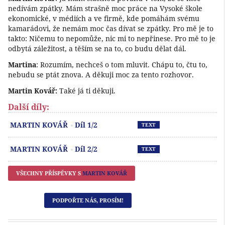
nedívám zpátky. Mám strašně moc práce na Vysoké škole
ekonomické, v médiích a ve firmě, kde pomáhám svému
kamarádovi, že nemám moc čas dívat se zpátky. Pro mě je to
takto: Ničemu to nepomůže, nic mi to nepřinese. Pro mě to je
odbytá záležitost, a těším se na to, co budu dělat dál.
Martina
: Rozumím, nechceš o tom mluvit. Chápu to, čtu to,
nebudu se ptát znova. A děkuji moc za tento rozhovor.
Martin Kovář:
Také já ti děkuji.
Další díly:
Př
MARTIN KOVÁŘ
Díl 1/2
TEXT
Př
MARTIN KOVÁŘ
Díl 2/2
TEXT
VŠECHNY PŘÍSPĚVKY S
MARTIN KOVÁŘ
PODPOŘTE NÁS, PROSÍM!