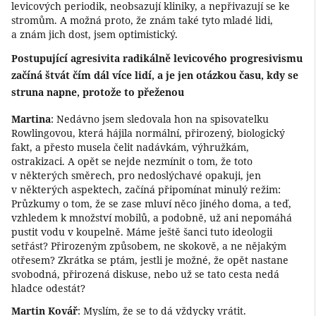
levicových periodik, neobsazují kliniky, a nepřivazují se ke
stromům. A možná proto, že znám také tyto mladé lidi,
a znám jich dost, jsem optimistický.
Postupující agresivita radikálně levicového progresivismu
začíná štvát čím dál více lidí, a je jen otázkou času, kdy se
struna napne, protože to přeženou
Martina
: Nedávno jsem sledovala hon na spisovatelku
Rowlingovou, která hájila normální, přirozený, biologický
fakt, a přesto musela čelit nadávkám, výhružkám,
ostrakizaci. A opět se nejde nezmínit o tom, že toto
v některých směrech, pro nedoslýchavé opakuji, jen
v některých aspektech, začíná připomínat minulý režim:
Průzkumy o tom, že se zase mluví něco jiného doma, a teď,
vzhledem k množství mobilů, a podobně, už ani nepomáhá
pustit vodu v koupelně. Máme ještě šanci tuto ideologii
setřást? Přirozeným způsobem, ne skokově, a ne nějakým
otřesem? Zkrátka se ptám, jestli je možné, že opět nastane
svobodná, přirozená diskuse, nebo už se tato cesta nedá
hladce odestát?
Martin Kovář
: Myslím, že se to dá vždycky vrátit.