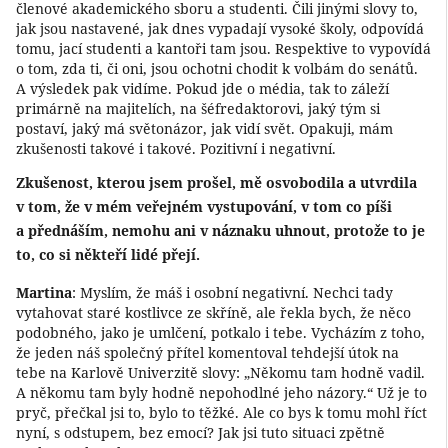
členové akademického sboru a studenti. Čili jinými slovy to,
jak jsou nastavené, jak dnes vypadají vysoké školy, odpovídá
tomu, jací studenti a kantoři tam jsou. Respektive to vypovídá
o tom, zda ti, či oni, jsou ochotni chodit k volbám do senátů.
A výsledek pak vidíme. Pokud jde o média, tak to záleží
primárně na majitelích, na šéfredaktorovi, jaký tým si
postaví, jaký má světonázor, jak vidí svět. Opakuji, mám
zkušenosti takové i takové. Pozitivní i negativní.
Zkušenost, kterou jsem prošel, mě osvobodila a utvrdila
v tom, že v mém veřejném vystupování, v tom co píši
a přednáším, nemohu ani v náznaku uhnout, protože to je
to, co si někteří lidé přejí.
Martina
: Myslím, že máš i osobní negativní. Nechci tady
vytahovat staré kostlivce ze skříně, ale řekla bych, že něco
podobného, jako je umlčení, potkalo i tebe. Vycházím z toho,
že jeden náš společný přítel komentoval tehdejší útok na
tebe na Karlově Univerzitě slovy: „Někomu tam hodně vadil.
A někomu tam byly hodně nepohodlné jeho názory.“ Už je to
pryč, přečkal jsi to, bylo to těžké. Ale co bys k tomu mohl říct
nyní, s odstupem, bez emocí? Jak jsi tuto situaci zpětně