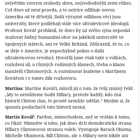
největším vzorem svobody slova, nejsvobodnější zemí vůbec.
Což dnes už není pravda, a to nejvíce odlišuje novou
Ameriku od té dřívější. Další výrazně odlišnou věcí jsou
univerzity, které podléhají stále více ultralevicové ideologii.
Profesor Kovář prohlásil, že dnes by už svého syna neposlal
studovat žádný humanitní obor na jakékoli univerzitě ve
Spojených státech, ani ve Velké Británii. Zdůraznil, že to, co
se děje v Americe, je nepochybně pokus o další
ultralevicovou revoluci. Hovořili jsme však také o volbách,
rozložení sil, a různých rodinných klanech, třeba o klanu
manželů Clintonových. A rozmlouvat budeme s Martinem
Kovářem i v tomto díle rozhovoru.
Martina
: Martine Kováři, mluvil jsi o tom, že tvůj známý řekl:
„My to nemůžeme hodit Hillary, protože každý, kdo zná
historii Clinton clan, to prostě nemůže udělat.“ Myslím si, že
spousta posluchačů tuto historii nezná.
Martin Kovář
: Pardon, mimochodem, než se vrátím k tomu,
co říkáš: Všimněte si toho, jak dnes drží demokratická strana
Hillary Clintonovou stranou voleb. Vystupuje Barack Obama,
Michelle Obamová, Bill Clinton, ale o Hillary není nikde ani