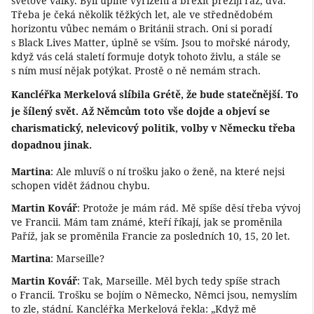
světové války. Byli úplně vyřízení a brexit přežijí raz, dva.
Třeba je čeká několik těžkých let, ale ve střednědobém
horizontu vůbec nemám o Británii strach. Oni si poradí
s Black Lives Matter, úplně se vším. Jsou to mořské národy,
když vás celá staletí formuje dotyk tohoto živlu, a stále se
s ním musí nějak potýkat. Prostě o ně nemám strach.
Kancléřka Merkelová slíbila Grétě, že bude statečnější. To
je šílený svět. Až Němcům toto vše dojde a objeví se
charismatický, nelevicový politik, volby v Německu třeba
dopadnou jinak.
Martina
: Ale mluvíš o ní trošku jako o ženě, na které nejsi
schopen vidět žádnou chybu.
Martin Kovář
: Protože je mám rád. Mě spíše děsí třeba vývoj
ve Francii. Mám tam známé, kteří říkají, jak se proměnila
Paříž, jak se proměnila Francie za posledních 10, 15, 20 let.
Martina
: Marseille?
Martin Kovář
: Tak, Marseille. Měl bych tedy spíše strach
o Francii. Trošku se bojím o Německo, Němci jsou, nemyslím
to zle, stádní. Kancléřka Merkelová řekla: „Když mě