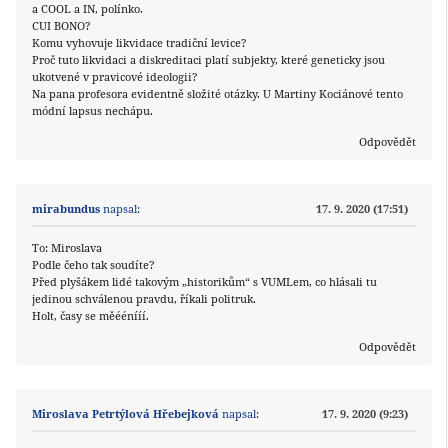
a COOL a IN, polínko.
CUI BONO?
Komu vyhovuje likvidace tradiční levice?
Proč tuto likvidaci a diskreditaci platí subjekty, které geneticky jsou
ukotvené v pravicové ideologii?
Na pana profesora evidentně složité otázky. U Martiny Kociánové tento
módní lapsus nechápu.
Odpovědět
mirabundus
napsal:
17. 9. 2020 (17:51)
To: Miroslava
Podle čeho tak soudíte?
Před plyšákem lidé takovým „historikům“ s VUMLem, co hlásali tu
jedinou schválenou pravdu, říkali politruk.
Holt, časy se měéénííí.
Odpovědět
Miroslava Petrtýlová Hřebejková
napsal:
17. 9. 2020 (9:23)