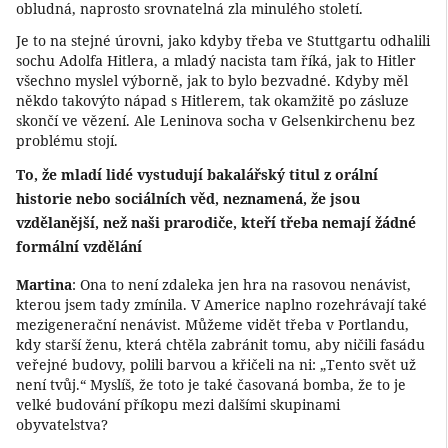
obludná, naprosto srovnatelná zla minulého století.
Je to na stejné úrovni, jako kdyby třeba ve Stuttgartu odhalili
sochu Adolfa Hitlera, a mladý nacista tam říká, jak to Hitler
všechno myslel výborně, jak to bylo bezvadné. Kdyby měl
někdo takovýto nápad s Hitlerem, tak okamžitě po zásluze
skončí ve vězení. Ale Leninova socha v Gelsenkirchenu bez
problému stojí.
To, že mladí lidé vystudují bakalářský titul z orální
historie nebo sociálních věd, neznamená, že jsou
vzdělanější, než naši prarodiče, kteří třeba nemají žádné
formální vzdělání
Martina
: Ona to není zdaleka jen hra na rasovou nenávist,
kterou jsem tady zmínila. V Americe naplno rozehrávají také
mezigenerační nenávist. Můžeme vidět třeba v Portlandu,
kdy starší ženu, která chtěla zabránit tomu, aby ničili fasádu
veřejné budovy, polili barvou a křičeli na ni: „Tento svět už
není tvůj.“ Myslíš, že toto je také časovaná bomba, že to je
velké budování příkopu mezi dalšími skupinami
obyvatelstva?