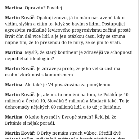
Martina
: Opravdu? Povídej.
Martin Kovář
: Opakuji znovu, já to mám nastavené takto:
vidím, slyším a cítím to, když se bavím s lidmi. Postupující
agresivita radikálně levicového progresivismu začíná prostě
štvát čím dál více lidí, a je jen otázkou času, kdy se struna
napne tím, že to přeženou do té míry, že se jim to vrátí.
Martina
: Myslíš, že starý kontinent je zdravější ve schopnosti
nepodléhat ideologiím?
Martin Kovář
: Je zdravější proto, že jeho velká část má
osobní zkušenost s komunismem.
Martina
: Ale také je V4 považována za pomýlenou.
Martin Kovář
: Je, ale nic to nemění na tom, že Poláků je 40
milionů a Čechů 10, Slováků 5 milionů a Maďarů také. To je
dohromady nějakých 60 milionů lidí, a to už je Británie.
Martina
: O koho bys měl v Evropě strach? Řekl jsi, že
Británie si nějak poradí.
Martin Kovář
: O Brity nemám strach vůbec. Přežili dvě