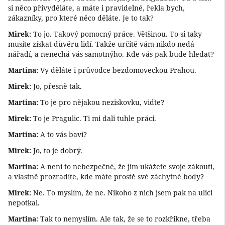
si něco přivyděláte, a máte i pravidelné, řekla bych,
zákazníky, pro které něco děláte. Je to tak?
Mirek:
To jo. Takový pomocný práce. Většinou. To si taky
musíte získat důvěru lidí. Takže určitě vám nikdo nedá
nářadí, a nenechá vás samotnýho. Kde vás pak bude hledat?
Martina:
Vy děláte i průvodce bezdomoveckou Prahou.
Mirek:
Jo, přesně tak.
Martina:
To je pro nějakou neziskovku, viďte?
Mirek:
To je Pragulic. Ti mi dali tuhle práci.
Martina:
A to vás baví?
Mirek:
Jo, to je dobrý.
Martina:
A není to nebezpečné, že jim ukážete svoje zákoutí,
a vlastně prozradíte, kde máte prostě své záchytné body?
Mirek:
Ne. To myslím, že ne. Nikoho z nich jsem pak na ulici
nepotkal.
Martina:
Tak to nemyslím. Ale tak, že se to rozkřikne, třeba