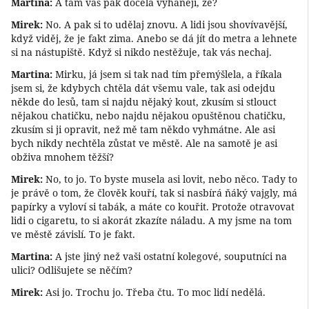
Martina:
A tam vás pak docela vyhánějí, že?
Mirek:
No. A pak si to udělaj znovu. A lidi jsou shovívavější,
když viděj, že je fakt zima. Anebo se dá jít do metra a lehnete
si na nástupiště. Když si nikdo nestěžuje, tak vás nechaj.
Martina:
Mirku, já jsem si tak nad tím přemýšlela, a říkala
jsem si, že kdybych chtěla dát všemu vale, tak asi odejdu
někde do lesů, tam si najdu nějaký kout, zkusím si stlouct
nějakou chatičku, nebo najdu nějakou opuštěnou chatičku,
zkusím si ji opravit, než mě tam někdo vyhmátne. Ale asi
bych nikdy nechtěla zůstat ve městě. Ale na samotě je asi
obživa mnohem těžší?
Mirek:
No, to jo. To byste musela asi lovit, nebo něco. Tady to
je právě o tom, že člověk kouří, tak si nasbírá ňáký vajgly, má
papírky a vyloví si tabák, a máte co kouřit. Protože otravovat
lidi o cigaretu, to si akorát zkazíte náladu. A my jsme na tom
ve městě závislí. To je fakt.
Martina:
A jste jiný než vaši ostatní kolegové, souputníci na
ulici? Odlišujete se něčím?
Mirek:
Asi jo. Trochu jo. Třeba čtu. To moc lidí nedělá.