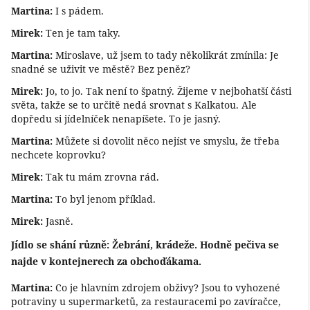
Martina:
I s pádem.
Mirek:
Ten je tam taky.
Martina:
Miroslave, už jsem to tady několikrát zmínila: Je
snadné se uživit ve městě? Bez peněz?
Mirek:
Jo, to jo. Tak není to špatný. Žijeme v nejbohatší části
světa, takže se to určitě nedá srovnat s Kalkatou. Ale
dopředu si jídelníček nenapíšete. To je jasný.
Martina:
Můžete si dovolit něco nejíst ve smyslu, že třeba
nechcete koprovku?
Mirek:
Tak tu mám zrovna rád.
Martina:
To byl jenom příklad.
Mirek:
Jasně.
Jídlo se shání různě: Žebrání, krádeže. Hodně pečiva se
najde v kontejnerech za obchoďákama.
Martina:
Co je hlavním zdrojem obživy? Jsou to vyhozené
potraviny u supermarketů, za restauracemi po zavíračce,