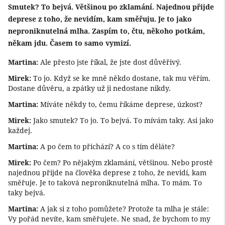
Smutek? To bejvá. Většinou po zklamání. Najednou přijde
deprese z toho, že nevidím, kam směřuju. Je to jako
neproniknutelná mlha. Zaspím to, čtu, někoho potkám,
někam jdu. Časem to samo vymizí.
Martina:
Ale přesto jste říkal, že jste dost důvěřivý.
Mirek:
To jo. Když se ke mně někdo dostane, tak mu věřím.
Dostane důvěru, a zpátky už ji nedostane nikdy.
Martina:
Míváte někdy to, čemu říkáme deprese, úzkost?
Mirek:
Jako smutek? To jo. To bejvá. To mívám taky. Asi jako
každej.
Martina:
A po čem to přichází? A co s tím děláte?
Mirek:
Po čem? Po nějakým zklamání, většinou. Nebo prostě
najednou přijde na člověka deprese z toho, že nevidí, kam
směřuje. Je to taková neproniknutelná mlha. To mám. To
taky bejvá.
Martina:
A jak si z toho pomůžete? Protože ta mlha je stále:
Vy pořád nevíte, kam směřujete. Ne snad, že bychom to my