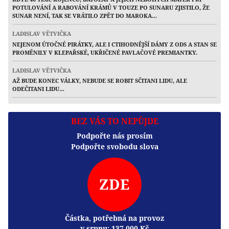
POTULOVÁNÍ A RABOVÁNÍ KRÁMŮ V TOUZE PO SUNARU ZJISTILO, ŽE
SUNAR NENÍ, TAK SE VRÁTILO ZPĚT DO MAROKA…
LADISLAV VĚTVIČKA
NEJENOM ÚTOČNÉ PIRÁTKY, ALE I CTIHODNĚJŠÍ DÁMY Z ODS A STAN SE
PROMĚNILY V KLEPAŘSKÉ, UKŘIČENÉ PAVLAČOVÉ PREMIANTKY.
LADISLAV VĚTVIČKA
AŽ BUDE KONEC VÁLKY, NEBUDE SE ROBIT SČITANI LIDU, ALE
ODEČITANI LIDU…
BEZ VÁS TO NEPŮJDE
Podpořte nás prosím
Podpořte svobodu slova
ZDE
Částka, potřebná na provoz
v srpnu:
137 000
Kč