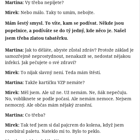
Martina:
Vy třeba nepijete?
Mirek:
Nebo málo. Taky to umím, nebojte.
Mám šestý smysl. To víte, kam se podívat. Někde jsou
popelnice, a podíváte se do tý jedný, kde něco je. Našel
jsem třeba zlatou tabatěrku.
Martina:
Jak to děláte, abyste zůstal zdráv? Protože základ je
samozřejmě neprostydnout, nenakazit se, nedostat nějakou
infekci. Jak pečujete o své zdraví?
Mirek:
To nijak slavný není. Teda mám štěstí.
Martina:
Takže kartičku VZP nemáte?
Mirek:
Měl jsem. Ale už ne. Už nemám. Ne, ňák nepečuju.
No, voblíknete se podle počasí. Ale nemám nemoce. Nejsem
nemocný. Ale občas mám nějaký zranění.
Martina:
Co třeba?
Mirek:
Tak teď jsem si dal pajcrem do kolena, když jsem
rozebíral paletu. Nateklo mi to. Bylo to peklo.