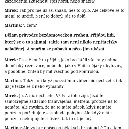
každodenní zkušenost, spíš horší, nebo snazší?
Mirek:
Tak pro mě už asi snazší, než to bylo. Ale celkově se to
mění, to určitě. Není to dobrý. Jde to dolů.
Martina:
V čem?
Dělám průvodce bezdomoveckou Prahou. Přijdou lidi,
který se o to zajímaj, takže tam není nikdo nepřátelsky
naladěnej. A snažím se pobavit a něco jim ukázat.
Mirek:
Prostě mně to přijde, jako by chtěli všechny nahnat
do nějaký rezervace, nebo do, jako v Haiti, nějaký ubytovny,
a podobně. Chtěli by mít všechno pod kontrolou.
Martina:
Takže ani když po systému vůbec nic nechcete, tak
už je těžké se z něho vymanit?
Mirek:
Jo. A nic nechcete. Vždyť z toho žiju. Jezdíte
samozřejmě zadarmo tramvajema, metrem, protože na to
nemáte. Ale myslím, že na to máte nárok, když nemáte
peníze a potřebujete – svoboda pohybu. Ale když máte
peníze a nekupujete si lístek, tak to už je jiný.
Martina:
Ale vy jste občas na nějakých brigádách? Tu a tam