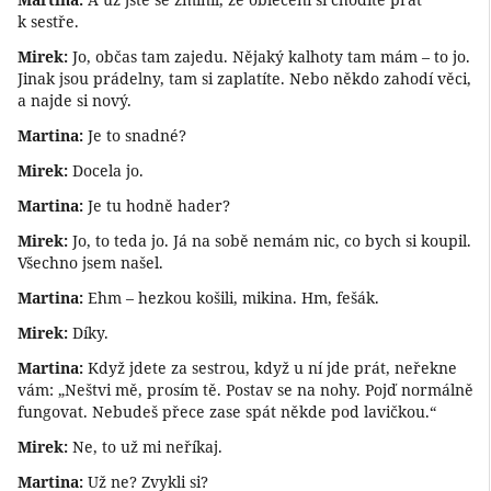
k sestře.
Mirek:
Jo, občas tam zajedu. Nějaký kalhoty tam mám – to jo.
Jinak jsou prádelny, tam si zaplatíte. Nebo někdo zahodí věci,
a najde si nový.
Martina:
Je to snadné?
Mirek:
Docela jo.
Martina:
Je tu hodně hader?
Mirek:
Jo, to teda jo. Já na sobě nemám nic, co bych si koupil.
Všechno jsem našel.
Martina:
Ehm – hezkou košili, mikina. Hm, fešák.
Mirek:
Díky.
Martina:
Když jdete za sestrou, když u ní jde prát, neřekne
vám: „Neštvi mě, prosím tě. Postav se na nohy. Pojď normálně
fungovat. Nebudeš přece zase spát někde pod lavičkou.“
Mirek:
Ne, to už mi neříkaj.
Martina:
Už ne? Zvykli si?