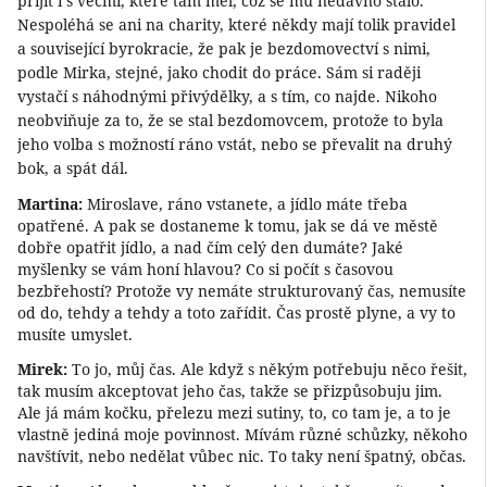
přijít i s věcmi, které tam měl, což se mu nedávno stalo.
Nespoléhá se ani na charity, které někdy mají tolik pravidel
a související byrokracie, že pak je bezdomovectví s nimi,
podle Mirka, stejné, jako chodit do práce. Sám si raději
vystačí s náhodnými přivýdělky, a s tím, co najde. Nikoho
neobviňuje za to, že se stal bezdomovcem, protože to byla
jeho volba s možností ráno vstát, nebo se převalit na druhý
bok, a spát dál.
Martina:
Miroslave, ráno vstanete, a jídlo máte třeba
opatřené. A pak se dostaneme k tomu, jak se dá ve městě
dobře opatřit jídlo, a nad čím celý den dumáte? Jaké
myšlenky se vám honí hlavou? Co si počít s časovou
bezbřehostí? Protože vy nemáte strukturovaný čas, nemusíte
od do, tehdy a tehdy a toto zařídit. Čas prostě plyne, a vy to
musíte umyslet.
Mirek:
To jo, můj čas. Ale když s někým potřebuju něco řešit,
tak musím akceptovat jeho čas, takže se přizpůsobuju jim.
Ale já mám kočku, přelezu mezi sutiny, to, co tam je, a to je
vlastně jediná moje povinnost. Mívám různé schůzky, někoho
navštívit, nebo nedělat vůbec nic. To taky není špatný, občas.