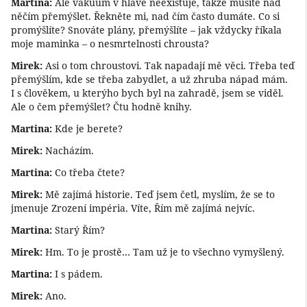
Martina:
Ale vakuum v hlavě neexistuje, takže musíte nad
něčím přemýšlet. Řekněte mi, nad čím často dumáte. Co si
promýšlíte? Snováte plány, přemýšlíte – jak vždycky říkala
moje maminka – o nesmrtelnosti chrousta?
Mirek:
Asi o tom chroustovi. Tak napadají mě věci. Třeba teď
přemýšlím, kde se třeba zabydlet, a už zhruba nápad mám.
I s člověkem, u kterýho bych byl na zahradě, jsem se viděl.
Ale o čem přemýšlet? Čtu hodně knihy.
Martina:
Kde je berete?
Mirek:
Nacházím.
Martina:
Co třeba čtete?
Mirek:
Mě zajímá historie. Teď jsem četl, myslím, že se to
jmenuje Zrození impéria. Víte, Řím mě zajímá nejvíc.
Martina:
Starý Řím?
Mirek:
Hm. To je prostě… Tam už je to všechno vymyšlený.
Martina:
I s pádem.
Mirek:
Ano.