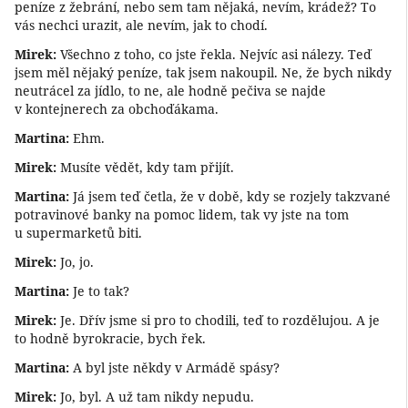
peníze z žebrání, nebo sem tam nějaká, nevím, krádež? To
vás nechci urazit, ale nevím, jak to chodí.
Mirek:
Všechno z toho, co jste řekla. Nejvíc asi nálezy. Teď
jsem měl nějaký peníze, tak jsem nakoupil. Ne, že bych nikdy
neutrácel za jídlo, to ne, ale hodně pečiva se najde
v kontejnerech za obchoďákama.
Martina:
Ehm.
Mirek:
Musíte vědět, kdy tam přijít.
Martina:
Já jsem teď četla, že v době, kdy se rozjely takzvané
potravinové banky na pomoc lidem, tak vy jste na tom
u supermarketů biti.
Mirek:
Jo, jo.
Martina:
Je to tak?
Mirek:
Je. Dřív jsme si pro to chodili, teď to rozdělujou. A je
to hodně byrokracie, bych řek.
Martina:
A byl jste někdy v Armádě spásy?
Mirek:
Jo, byl. A už tam nikdy nepudu.