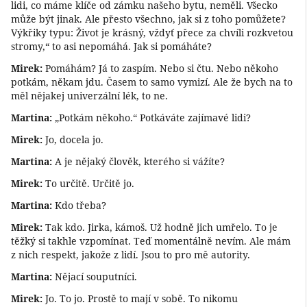
lidi, co máme klíče od zámku našeho bytu, neměli. Všecko
může být jinak. Ale přesto všechno, jak si z toho pomůžete?
Výkřiky typu: Život je krásný, vždyť přece za chvíli rozkvetou
stromy,“ to asi nepomáhá. Jak si pomáháte?
Mirek:
Pomáhám? Já to zaspím. Nebo si čtu. Nebo někoho
potkám, někam jdu. Časem to samo vymizí. Ale že bych na to
měl nějakej univerzální lék, to ne.
Martina:
„Potkám někoho.“ Potkáváte zajímavé lidi?
Mirek:
Jo, docela jo.
Martina:
A je nějaký člověk, kterého si vážíte?
Mirek:
To určitě. Určitě jo.
Martina:
Kdo třeba?
Mirek:
Tak kdo. Jirka, kámoš. Už hodně jich umřelo. To je
těžký si takhle vzpomínat. Teď momentálně nevím. Ale mám
z nich respekt, jakože z lidí. Jsou to pro mě autority.
Martina:
Nějací souputníci.
Mirek:
Jo. To jo. Prostě to mají v sobě. To nikomu