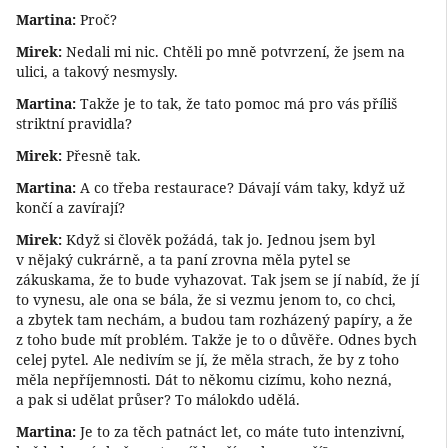
Martina:
Proč?
Mirek:
Nedali mi nic. Chtěli po mně potvrzení, že jsem na
ulici, a takový nesmysly.
Martina:
Takže je to tak, že tato pomoc má pro vás příliš
striktní pravidla?
Mirek:
Přesně tak.
Martina:
A co třeba restaurace? Dávají vám taky, když už
končí a zavírají?
Mirek:
Když si člověk požádá, tak jo. Jednou jsem byl
v nějaký cukrárně, a ta paní zrovna měla pytel se
zákuskama, že to bude vyhazovat. Tak jsem se jí nabíd, že jí
to vynesu, ale ona se bála, že si vezmu jenom to, co chci,
a zbytek tam nechám, a budou tam rozházený papíry, a že
z toho bude mít problém. Takže je to o důvěře. Odnes bych
celej pytel. Ale nedivím se jí, že měla strach, že by z toho
měla nepříjemnosti. Dát to někomu cizímu, koho nezná,
a pak si udělat průser? To málokdo udělá.
Martina:
Je to za těch patnáct let, co máte tuto intenzivní,