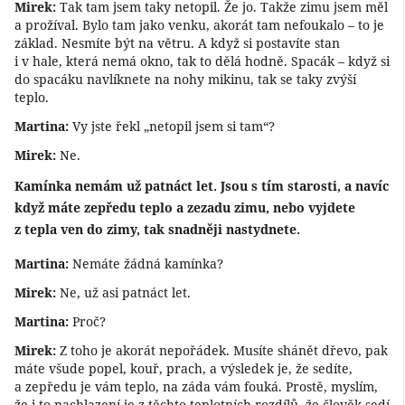
Mirek:
Tak tam jsem taky netopil. Že jo. Takže zimu jsem měl
a prožíval. Bylo tam jako venku, akorát tam nefoukalo – to je
základ. Nesmíte být na větru. A když si postavíte stan
i v hale, která nemá okno, tak to dělá hodně. Spacák – když si
do spacáku navlíknete na nohy mikinu, tak se taky zvýší
teplo.
Martina:
Vy jste řekl „netopil jsem si tam“?
Mirek:
Ne.
Kamínka nemám už patnáct let. Jsou s tím starosti, a navíc
když máte zepředu teplo a zezadu zimu, nebo vyjdete
z tepla ven do zimy, tak snadněji nastydnete.
Martina:
Nemáte žádná kamínka?
Mirek:
Ne, už asi patnáct let.
Martina:
Proč?
Mirek:
Z toho je akorát nepořádek. Musíte shánět dřevo, pak
máte všude popel, kouř, prach, a výsledek je, že sedíte,
a zepředu je vám teplo, na záda vám fouká. Prostě, myslím,
že i to nachlazení je z těchto teplotních rozdílů, že člověk sedí