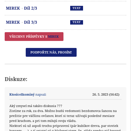
Př
MIREK
Díl 2/3
TEXT
Př
MIREK
Díl 3/3
TEXT
VŠECHNY PŘÍSPĚVKY S
MIREK
PODPOŘTE NÁS, PROSÍM!
Diskuze:
Ktosicelkominý
napsal:
26. 5. 2023 (16:42)
Aký zmysel má takáto diskusia ???
Zistíme za rok, za dva. Možno budú vedomosti bezdomovca šancou na
prežitie pre väčšinu ovčanov, ktorí si teraz užívajú posledné mesiace
pred krachom, a pri tom milujú svoju vládu.
Niektorí sú už aspoň trochu pripravení (pár kubíkov dreva, par stoviek
konzerv, …..), a tí ostatní sú v blaženej viere, že „vláda predsa nič hrozné