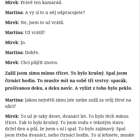
Mirek:
Právě ten kamarád.
Martina:
A vy si to u něj odpracujete?
Mirek:
Ne, jsem to už vrátil.
Martina:
Už vrátil?
Mirek:
Jo.
Martina:
Dobře.
Mirek:
Chci půjčit znovu.
Zažil jsem zimu mínus třicet. To bylo krušný. Spal jsem
čtrnáct hodin. To musíte mít na sobě tři vrstvy: spacák,
prošívanou deku, a deku navíc. A vylízt z toho bylo peklo.
Martina:
Jakou největší zimu jste zatím zažil za svůj život na
ulici?
Mirek:
To už je taky deset, dvanáct let. To bylo těch mínus
třicet. Tak to bylo krušný. To jsem vodu v tekutým stavu
držel den a půl, že jsem s ní i spal. To bylo zajímavý. Spal
jsem třeba dvanáct, nebo čtrnáct hodin. To si lehnete, musíte