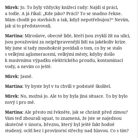
Mirek:
Jo. To byly vždycky knížecí rady: Najdi si práci,
a todle. A já říkal: „Kde jako? Práci? To se snadno řekne.
Mám chodit po stavbách a tak, když nepotřebujou?“ Nevím,
jak si to představovali.
Martina:
Miroslave, obecně lidé, kteří jsou zvyklí žít na ulici,
jsou považováni za nejpřipravenější lidi na jakékoliv krize.
My jsme si tady mnohokrát povídali o tom, co by se stalo
s velkými aglomeracemi, velkými městy, kdyby došlo
k masivnímu výpadku elektrického proudu, kontaminaci
vody, a nevím co ještě.
Mirek:
Jasně.
Martina:
Vy byste byl v tu chvíli v podstatě školitel.
Mirek:
No, možná jo. Ale to by byla jiná situace. To by bylo
nový i pro mě.
Martina:
Ale přesto mi řekněte, jak se chránit před zimou?
Vám teď zbourali squat, to znamená, že jste se najednou
skutečně v únoru, březnu, který byl ještě fakt hodně
studený, ocitl bez i provizorní střechy nad hlavou. Co s tím?