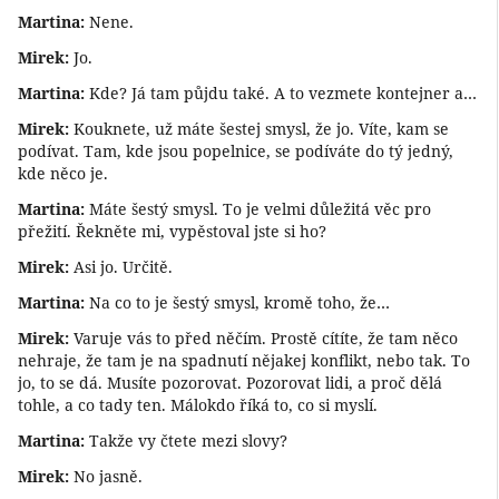
Martina:
Nene.
Mirek:
Jo.
Martina:
Kde? Já tam půjdu také. A to vezmete kontejner a…
Mirek:
Kouknete, už máte šestej smysl, že jo. Víte, kam se
podívat. Tam, kde jsou popelnice, se podíváte do tý jedný,
kde něco je.
Martina:
Máte šestý smysl. To je velmi důležitá věc pro
přežití. Řekněte mi, vypěstoval jste si ho?
Mirek:
Asi jo. Určitě.
Martina:
Na co to je šestý smysl, kromě toho, že…
Mirek:
Varuje vás to před něčím. Prostě cítíte, že tam něco
nehraje, že tam je na spadnutí nějakej konflikt, nebo tak. To
jo, to se dá. Musíte pozorovat. Pozorovat lidi, a proč dělá
tohle, a co tady ten. Málokdo říká to, co si myslí.
Martina:
Takže vy čtete mezi slovy?
Mirek:
No jasně.