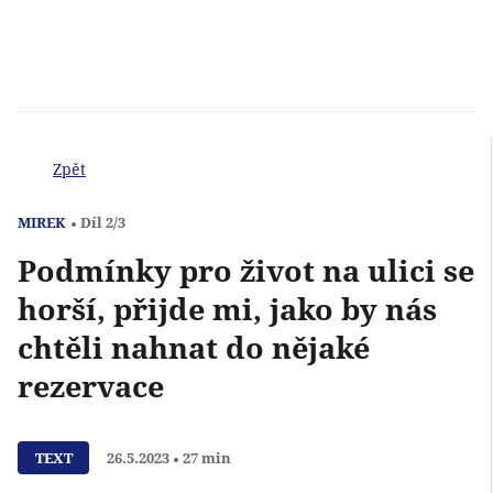
Zpět
MIREK
Díl 2/3
Podmínky pro život na ulici se
horší, přijde mi, jako by nás
chtěli nahnat do nějaké
rezervace
Přehrát
TEXT
26.5.2023
27 min