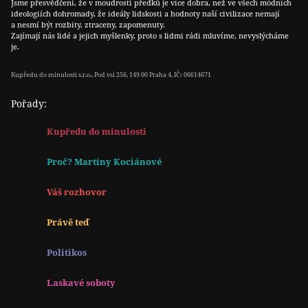
Jsme přesvědčeni, že v moudrosti předků je více dobra, než ve všech módních
ideologiích dohromady, že ideály lidskosti a hodnoty naší civilizace nemají
a nesmí být rozbity, ztraceny, zapomenuty.
Zajímají nás lidé a jejich myšlenky, proto s lidmi rádi mluvíme, nevyslýcháme
je.
Kupředu do minulosti s.r.o., Pod vsí 256, 149 00 Praha 4, IČ: 06614671
Pořady:
Kupředu do minulosti
Proč? Martiny Kociánové
Váš rozhovor
Právě teď
Politikos
Laskavé soboty