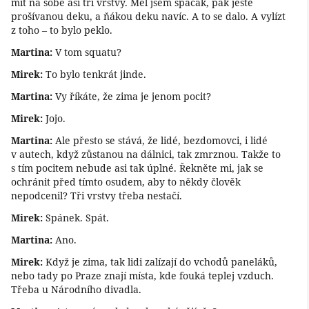
mít na sobě asi tři vrstvy. Měl jsem spacák, pak ještě
prošívanou deku, a ňákou deku navíc. A to se dalo. A vylízt
z toho – to bylo peklo.
Martina:
V tom squatu?
Mirek:
To bylo tenkrát jinde.
Martina:
Vy říkáte, že zima je jenom pocit?
Mirek:
Jojo.
Martina:
Ale přesto se stává, že lidé, bezdomovci, i lidé
v autech, když zůstanou na dálnici, tak zmrznou. Takže to
s tím pocitem nebude asi tak úplné. Řekněte mi, jak se
ochránit před tímto osudem, aby to někdy člověk
nepodcenil? Tři vrstvy třeba nestačí.
Mirek:
Spánek. Spát.
Martina:
Ano.
Mirek:
Když je zima, tak lidi zalízají do vchodů paneláků,
nebo tady po Praze znají místa, kde fouká teplej vzduch.
Třeba u Národního divadla.