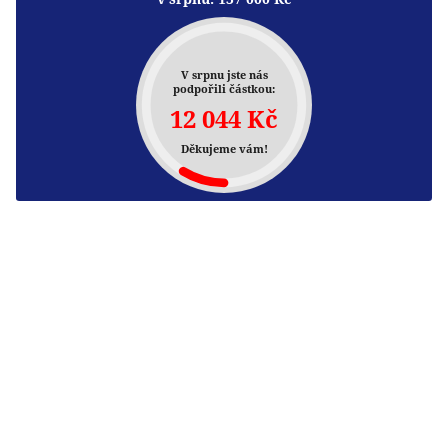
V srpnu jste nás
podpořili částkou:
12 044 Kč
Děkujeme vám!