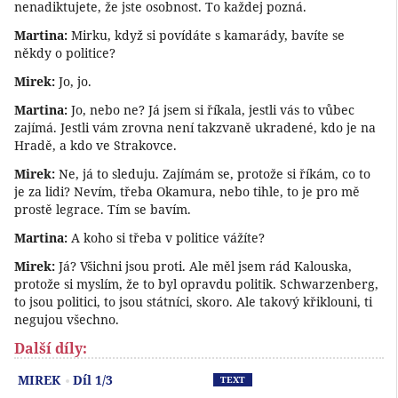
nenadiktujete, že jste osobnost. To každej pozná.
Martina:
Mirku, když si povídáte s kamarády, bavíte se
někdy o politice?
Mirek:
Jo, jo.
Martina:
Jo, nebo ne? Já jsem si říkala, jestli vás to vůbec
zajímá. Jestli vám zrovna není takzvaně ukradené, kdo je na
Hradě, a kdo ve Strakovce.
Mirek:
Ne, já to sleduju. Zajímám se, protože si říkám, co to
je za lidi? Nevím, třeba Okamura, nebo tihle, to je pro mě
prostě legrace. Tím se bavím.
Martina:
A koho si třeba v politice vážíte?
Mirek:
Já? Všichni jsou proti. Ale měl jsem rád Kalouska,
protože si myslím, že to byl opravdu politik. Schwarzenberg,
to jsou politici, to jsou státníci, skoro. Ale takový křiklouni, ti
negujou všechno.
Další díly:
Př
MIREK
Díl 1/3
TEXT