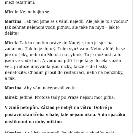
mezi ostatními.
Mirek:
Ne, nebojím se.
Martina:
Tak teď jsme se s vámi najedli. Ale jak je to s vodou?
Jak sehnat nejenom vodu pitnou, ale také na mytí – jak to
děláte?
Mirek:
Tak to chodím právě do Naděje, tam je sprcha
zadarmo. Tak to je dobrý. Toho využívám. Nebo v létě, to se
jde do řeky, nebo do Motola na rybník. To je možnost, a to
jsem ve vodě furt. A vodu na pití? To je taky docela složitá
věc, protože umyvadla jsou nízký, takže si do flašky
nenatočíte. Chodím prosit do restaurací, nebo na benzínky,
a tak.
Martina:
Aby vám načepovali vodu.
Mirek:
Jedině. Protože tady po Praze nejsou moc pítka.
V zimě netopím. Základ je nebýt na větru. Dobré je
postavit stan třeba v hale, kde nejsou okna. A do spacáku
navlíknout na nohy mikinu.
Martina:
A už jste se zmínil, že oblečení si chodíte prát