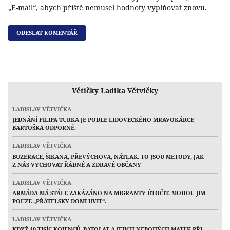
„E-mail“, abych příště nemusel hodnoty vyplňovat znovu.
Větičky Ladika Větvičky
LADISLAV VĚTVIČKA
JEDNÁNÍ FILIPA TURKA JE PODLE LIDOVECKÉHO MRAVOKÁRCE
BARTOŠKA ODPORNÉ.
LADISLAV VĚTVIČKA
BUZERACE, ŠIKANA, PŘEVÝCHOVA, NÁTLAK. TO JSOU METODY, JAK
Z NÁS VYCHOVAT ŘÁDNÉ A ZDRAVÉ OBČANY
LADISLAV VĚTVIČKA
ARMÁDA MÁ STÁLE ZAKÁZÁNO NA MIGRANTY ÚTOČIT. MOHOU JIM
POUZE „PŘÁTELSKY DOMLUVIT“.
LADISLAV VĚTVIČKA
KDYŽ 40 TISÍC KOJENCŮ, BATOLAT A JEJICH NEBOHÝCH MATEK PŘI