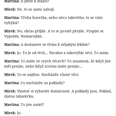
Martina:
A jdete k lékaři?
Mirek:
Ne, to se samo zahojí.
Martina:
Třeba horečka, nebo něco takového, to se vám
vyhýbá?
Mirek:
No, občas přijde. A to se prostě přejde. Vyspím se.
Vypotím. Nemarodím.
Martina:
A dostanete se třeba k nějakým lékům?
Mirek:
Jo. To je od těch… Paralen a takovýhle věci. To mám.
Martina:
To máte ve svých věcech? To znamená, že když jste
měl peníze, nebo když zrovna máte peníze…
Mirek:
To se najdou. Nacházíte různé věci.
Martina:
Co nacházíte za poklady?
Mirek:
Vlastně si vybavíte domácnost. A poklady jsou. Poklad,
zlatou tabatěrku.
Martina:
To jste našel?
Mirek:
Jo.