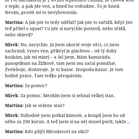
v teple, a pak jde ven, a hned ho vofoukne. To je hned.
Nevím, prostě mi to nevyhovovalo.
Martina:
A jak jste to tedy udělal? Jak jste to zařídil, když jste
teď přišel o squat? Co jste si narychlo postavil, nebo zřídil,
nebo objevil?
Mirek:
No, narychlo. Já jsem akorát svoje věci, co jsem
zachránil, vynes ven, přikryl je plachtou – od tý doby
koukám, jak mi mizej – a šel jsem. Mám kamaráda,
panoptikum na Žižkově, tam jsem mu začal pomáhat.
Zvelebuje, dostavuje. Je to bazar. Hospoda-bazar. Je tam
hodně práce. Tam teďko přespávám.
Martina:
Za pomoc?
Mirek:
Za pomoc. Mezitím jsem si sehnal velkej stan.
Martina:
Jak se sežene stan?
Mirek:
Náhodně jsem potkal kámoše, a koupil jsem ho od
něho za 200 korun. A teď jsem si na něj musel pučit, takže…
Martina:
Kdo půjčí Miroslavovi na ulici?