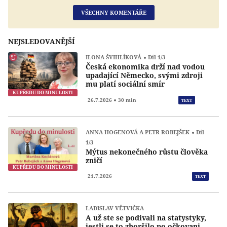
VŠECHNY KOMENTÁŘE
NEJSLEDOVANĚJŠÍ
ILONA ŠVIHLÍKOVÁ
Díl 1/3
Česká ekonomika drží nad vodou
upadající Německo, svými zdroji
mu platí sociální smír
KUPŘEDU DO MINULOSTI
Přeh
26.7.2026
30 min
TEXT
ANNA HOGENOVÁ A PETR ROBEJŠEK
Díl
1/3
Mýtus nekonečného růstu člověka
zničí
KUPŘEDU DO MINULOSTI
21.7.2026
TEXT
LADISLAV VĚTVIČKA
A už ste se podivali na statystyky,
jestli se to zhoršilo po očkovani,