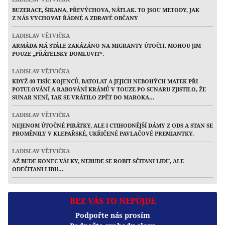
BUZERACE, ŠIKANA, PŘEVÝCHOVA, NÁTLAK. TO JSOU METODY, JAK
Z NÁS VYCHOVAT ŘÁDNÉ A ZDRAVÉ OBČANY
LADISLAV VĚTVIČKA
ARMÁDA MÁ STÁLE ZAKÁZÁNO NA MIGRANTY ÚTOČIT. MOHOU JIM
POUZE „PŘÁTELSKY DOMLUVIT“.
LADISLAV VĚTVIČKA
KDYŽ 40 TISÍC KOJENCŮ, BATOLAT A JEJICH NEBOHÝCH MATEK PŘI
POTULOVÁNÍ A RABOVÁNÍ KRÁMŮ V TOUZE PO SUNARU ZJISTILO, ŽE
SUNAR NENÍ, TAK SE VRÁTILO ZPĚT DO MAROKA…
LADISLAV VĚTVIČKA
NEJENOM ÚTOČNÉ PIRÁTKY, ALE I CTIHODNĚJŠÍ DÁMY Z ODS A STAN SE
PROMĚNILY V KLEPAŘSKÉ, UKŘIČENÉ PAVLAČOVÉ PREMIANTKY.
LADISLAV VĚTVIČKA
AŽ BUDE KONEC VÁLKY, NEBUDE SE ROBIT SČITANI LIDU, ALE
ODEČITANI LIDU…
BEZ VÁS TO NEPŮJDE
Podpořte nás prosím