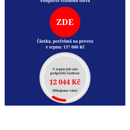
Podpořte svobodu slova
ZDE
Částka, potřebná na provoz
v srpnu:
137 000
Kč
V srpnu jste nás
podpořili částkou:
12 044 Kč
Děkujeme vám!