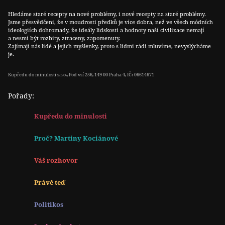
Hledáme staré recepty na nové problémy, i nové recepty na staré problémy.
Jsme přesvědčeni, že v moudrosti předků je více dobra, než ve všech módních
ideologiích dohromady, že ideály lidskosti a hodnoty naší civilizace nemají
a nesmí být rozbity, ztraceny, zapomenuty.
Zajímají nás lidé a jejich myšlenky, proto s lidmi rádi mluvíme, nevyslýcháme
je.
Kupředu do minulosti s.r.o., Pod vsí 256, 149 00 Praha 4, IČ: 06614671
Pořady:
Kupředu do minulosti
Proč? Martiny Kociánové
Váš rozhovor
Právě teď
Politikos