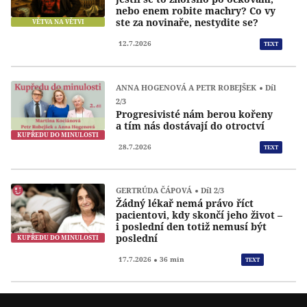
nebo enem robite machry? Co vy
ste za novinaře, nestydite se?
VĚTVA NA VĚTVI
12.7.2026
TEXT
ANNA HOGENOVÁ A PETR ROBEJŠEK
Díl
2/3
Progresivisté nám berou kořeny
a tím nás dostávají do otroctví
KUPŘEDU DO MINULOSTI
28.7.2026
TEXT
GERTRÚDA ČÁPOVÁ
Díl 2/3
Žádný lékař nemá právo říct
pacientovi, kdy skončí jeho život –
i poslední den totiž nemusí být
poslední
KUPŘEDU DO MINULOSTI
Přeh
17.7.2026
36 min
TEXT