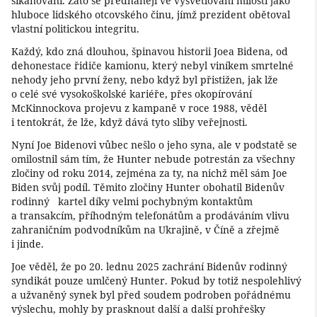
šikanování. Zato se předhánějí ve vysvětlování milosti jako
hluboce lidského otcovského činu, jímž prezident obětoval
vlastní politickou integritu.
Každý, kdo zná dlouhou, špinavou historii Joea Bidena, od
dehonestace řidiče kamionu, který nebyl viníkem smrtelné
nehody jeho první ženy, nebo když byl přistižen, jak lže
o celé své vysokoškolské kariéře, přes okopírování
McKinnockova projevu z kampaně v roce 1988, věděl
i tentokrát, že lže, když dává tyto sliby veřejnosti.
Nyní Joe Bidenovi vůbec nešlo o jeho syna, ale v podstatě se
omilostnil sám tím, že Hunter nebude potrestán za všechny
zločiny od roku 2014, zejména za ty, na nichž měl sám Joe
Biden svůj podíl. Těmito zločiny Hunter obohatil Bidenův
rodinný kartel díky velmi pochybným kontaktům
a transakcím, příhodným telefonátům a prodáváním vlivu
zahraničním podvodníkům na Ukrajině, v Číně a zřejmě
i jinde.
Joe věděl, že po 20. lednu 2025 zachrání Bidenův rodinný
syndikát pouze umlčený Hunter. Pokud by totiž nespolehlivý
a užvaněný synek byl před soudem podroben pořádnému
výslechu, mohly by prasknout další a další prohřešky