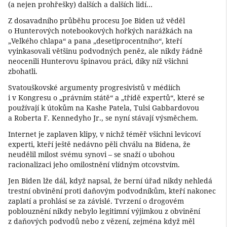
(a nejen prohřešky) dalších a dalších lidí…
Z dosavadního průběhu procesu Joe Biden už věděl
o Hunterových notebookových hořkých narážkách na
„Velkého chlapa“ a pana „desetiprocentního“, kteří
vyinkasovali většinu podvodných peněz, ale nikdy řádně
neocenili Hunterovu špinavou práci, díky níž všichni
zbohatli.
Svatouškovské argumenty progresivistů v médiích
i v Kongresu o „právním státě“ a „třídě expertů“, které se
používají k útokům na Kashe Patela, Tulsi Gabbardovou
a Roberta F. Kennedyho Jr., se nyní stávají výsměchem.
Internet je zaplaven klipy, v nichž téměř všichni levicoví
experti, kteří ještě nedávno pěli chválu na Bidena, že
neudělil milost svému synovi – se snaží o ubohou
racionalizaci jeho omilostnění vlídným otcovstvím.
Jen Biden lže dál, když napsal, že berní úřad nikdy nehledá
trestní obvinění proti daňovým podvodníkům, kteří nakonec
zaplatí a prohlásí se za závislé. Tvrzení o drogovém
poblouznění nikdy nebylo legitimní výjimkou z obvinění
z daňových podvodů nebo z vězení, zejména když měl