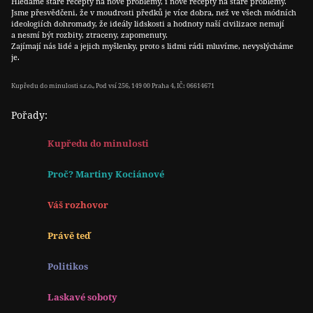
Hledáme staré recepty na nové problémy, i nové recepty na staré problémy.
Jsme přesvědčeni, že v moudrosti předků je více dobra, než ve všech módních
ideologiích dohromady, že ideály lidskosti a hodnoty naší civilizace nemají
a nesmí být rozbity, ztraceny, zapomenuty.
Zajímají nás lidé a jejich myšlenky, proto s lidmi rádi mluvíme, nevyslýcháme
je.
Kupředu do minulosti s.r.o., Pod vsí 256, 149 00 Praha 4, IČ: 06614671
Pořady:
Kupředu do minulosti
Proč? Martiny Kociánové
Váš rozhovor
Právě teď
Politikos
Laskavé soboty