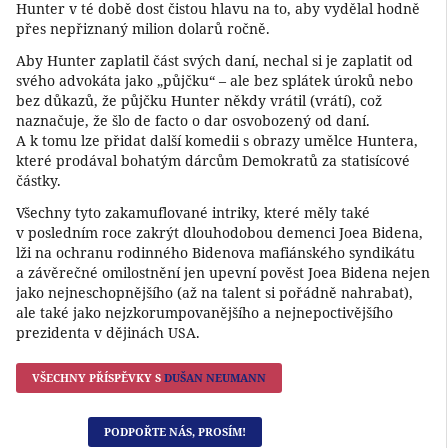
Hunter v té době dost čistou hlavu na to, aby vydělal hodně
přes nepřiznaný milion dolarů ročně.
Aby Hunter zaplatil část svých daní, nechal si je zaplatit od
svého advokáta jako „půjčku“ – ale bez splátek úroků nebo
bez důkazů, že půjčku Hunter někdy vrátil (vrátí), což
naznačuje, že šlo de facto o dar osvobozený od daní.
A k tomu lze přidat další komedii s obrazy umělce Huntera,
které prodával bohatým dárcům Demokratů za statisícové
částky.
Všechny tyto zakamuflované intriky, které měly také
v posledním roce zakrýt dlouhodobou demenci Joea Bidena,
lži na ochranu rodinného Bidenova mafiánského syndikátu
a závěrečné omilostnění jen upevní pověst Joea Bidena nejen
jako nejneschopnějšího (až na talent si pořádně nahrabat),
ale také jako nejzkorumpovanějšího a nejnepoctivějšího
prezidenta v dějinách USA.
VŠECHNY PŘÍSPĚVKY S
DUŠAN NEUMANN
PODPOŘTE NÁS, PROSÍM!