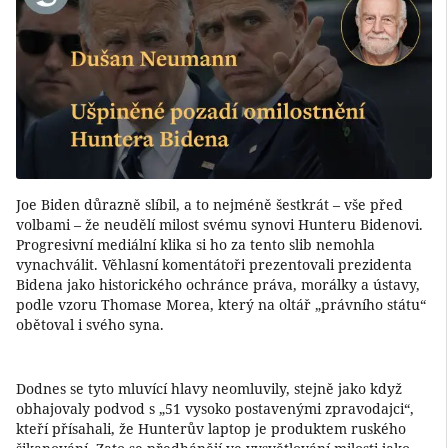
Joe Biden důrazně slíbil, a to nejméně šestkrát – vše před
volbami – že neudělí milost svému synovi Hunteru Bidenovi.
Progresivní mediální klika si ho za tento slib nemohla
vynachválit. Věhlasní komentátoři prezentovali prezidenta
Bidena jako historického ochránce práva, morálky a ústavy,
podle vzoru Thomase Morea, který na oltář „právního státu“
obětoval i svého syna.
Dodnes se tyto mluvící hlavy neomluvily, stejně jako když
obhajovaly podvod s „51 vysoko postavenými zpravodajci“,
kteří přísahali, že Hunterův laptop je produktem ruského