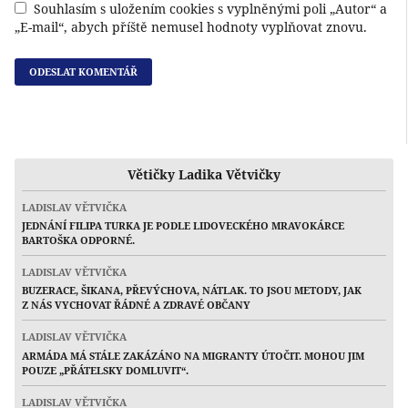
Souhlasím s uložením cookies s vyplněnými poli „Autor“ a
„E-mail“, abych příště nemusel hodnoty vyplňovat znovu.
Větičky Ladika Větvičky
LADISLAV VĚTVIČKA
JEDNÁNÍ FILIPA TURKA JE PODLE LIDOVECKÉHO MRAVOKÁRCE
BARTOŠKA ODPORNÉ.
LADISLAV VĚTVIČKA
BUZERACE, ŠIKANA, PŘEVÝCHOVA, NÁTLAK. TO JSOU METODY, JAK
Z NÁS VYCHOVAT ŘÁDNÉ A ZDRAVÉ OBČANY
LADISLAV VĚTVIČKA
ARMÁDA MÁ STÁLE ZAKÁZÁNO NA MIGRANTY ÚTOČIT. MOHOU JIM
POUZE „PŘÁTELSKY DOMLUVIT“.
LADISLAV VĚTVIČKA