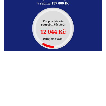
v srpnu:
137 000
Kč
V srpnu jste nás
podpořili částkou:
12 044 Kč
Děkujeme vám!