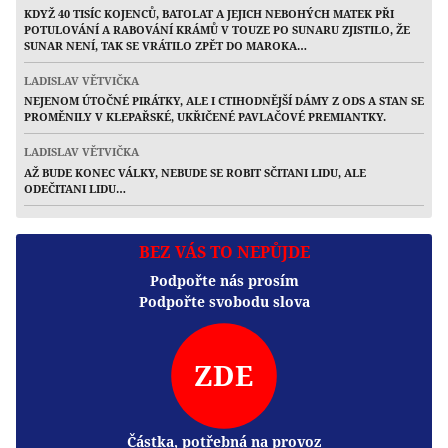
KDYŽ 40 TISÍC KOJENCŮ, BATOLAT A JEJICH NEBOHÝCH MATEK PŘI
POTULOVÁNÍ A RABOVÁNÍ KRÁMŮ V TOUZE PO SUNARU ZJISTILO, ŽE
SUNAR NENÍ, TAK SE VRÁTILO ZPĚT DO MAROKA…
LADISLAV VĚTVIČKA
NEJENOM ÚTOČNÉ PIRÁTKY, ALE I CTIHODNĚJŠÍ DÁMY Z ODS A STAN SE
PROMĚNILY V KLEPAŘSKÉ, UKŘIČENÉ PAVLAČOVÉ PREMIANTKY.
LADISLAV VĚTVIČKA
AŽ BUDE KONEC VÁLKY, NEBUDE SE ROBIT SČITANI LIDU, ALE
ODEČITANI LIDU…
BEZ VÁS TO NEPŮJDE
Podpořte nás prosím
Podpořte svobodu slova
ZDE
Částka, potřebná na provoz