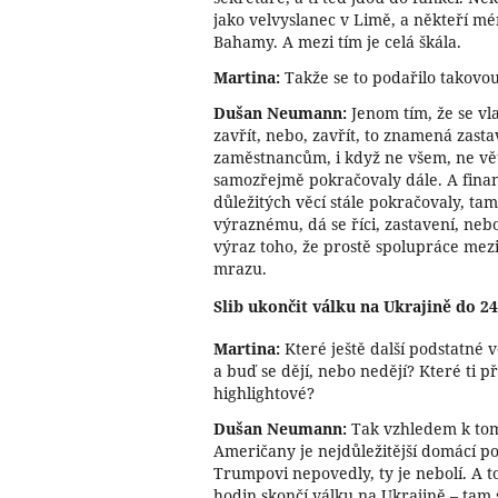
jako velvyslanec v Limě, a někteří mé
Bahamy. A mezi tím je celá škála.
Martina:
Takže se to podařilo takovo
Dušan Neumann:
Jenom tím, že se v
zavřít, nebo, zavřít, to znamená zasta
zaměstnancům, i když ne všem, ne vět
samozřejmě pokračovaly dále. A finan
důležitých věcí stále pokračovaly, t
výraznému, dá se říci, zastavení, neb
výraz toho, že prostě spolupráce mez
mrazu.
Slib ukončit válku na Ukrajině do 24
Martina:
Které ještě další podstatné 
a buď se dějí, nebo nedějí? Které ti p
highlightové?
Dušan Neumann:
Tak vzhledem k tomu
Američany je nejdůležitější domácí poli
Trumpovi nepovedly, ty je nebolí. A to 
hodin skončí válku na Ukrajině – tam 