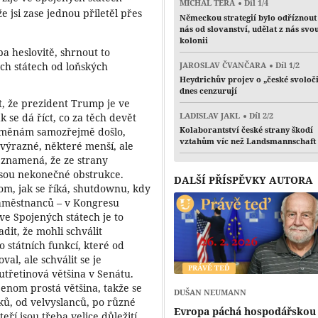
MICHAL TÉRA
Díl 1/4
 jsi zase jednou přiletěl přes
Německou strategií bylo odříznout
nás od slovanství, udělat z nás svo
kolonii
a heslovitě, shrnout to
JAROSLAV ČVANČARA
Díl 1/2
ých státech od loňských
Heydrichův projev o „české svoloč
dnes cenzurují
, že prezident Trump je ve
LADISLAV JAKL
Díl 2/2
 se dá říct, co za těch devět
Kolaborantství české strany škodí
 změnám samozřejmě došlo,
vztahům víc než Landsmannschaft
výrazné, některé menší, ale
o znamená, že ze strany
jsou nekonečné obstrukce.
DALŠÍ PŘÍSPĚVKY AUTORA
om, jak se říká, shutdownu, kdy
 zaměstnanců – v Kongresu
e Spojených státech je to
it, že mohli schválit
 státních funkcí, které od
l, ale schválit se je
PRÁVĚ TEĎ
utřetinová většina v Senátu.
enom prostá většina, takže se
DUŠAN NEUMANN
ků, od velvyslanců, po různé
Evropa páchá hospodářskou
eří jsou třeba velice důležití,