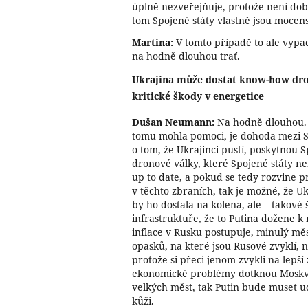
úplně nezveřejňuje, protože není dobř
tom Spojené státy vlastně jsou mocen
Martina:
V tomto případě to ale vypadá,
na hodně dlouhou trať.
Ukrajina může dostat know-how dro
kritické škody v energetice
Dušan Neumann:
Na hodně dlouhou. P
tomu mohla pomoci, je dohoda mezi S
o tom, že Ukrajinci pustí, poskytno
dronové války, které Spojené státy nem
up to date, a pokud se tedy rozvine 
v těchto zbraních, tak je možné, že U
by ho dostala na kolena, ale – takové
infrastruktuře, že to Putina dožene 
inflace v Rusku postupuje, minulý měs
opasků, na které jsou Rusové zvyklí,
protože si přeci jenom zvykli na lepší 
ekonomické problémy dotknou Moskva
velkých měst, tak Putin bude muset ud
kůži.