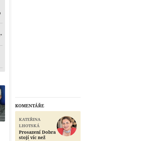
u
i“
KOMENTÁŘE
KATEŘINA
LHOTSKÁ
Prosazení Dobra
stojí víc než