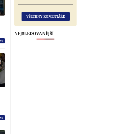
VŠECHNY KOMENTÁŘE
NEJSLEDOVANĚJŠÍ
XT
XT