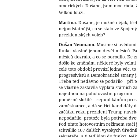
amerických. Dušane, jsem moc ráda, že
Velkou louži.
Martina:
Dušane, je možné nějak, třeb
nejpodstatnější, co se stalo ve Spojen
prezidentských voleb?
Dušan Neumann:
Musíme si uvědomit
funkci vlastně jenom devět měsíců. Pak
měsíců dozrálo, a co se porodilo. Ke
došlo ke změnám, některé byly velmi 
celé toto období provází jedna věc, t
progresivistů a Demokratické strany 
Třeba teď nedávno se podařilo – při t
se vlastně zastavila výplata státních
najednou na pohotovostní program – v
poměrně složité – republikánům prosad
zaměstnance, a dá se říct kandidáty do
začátku roku prezident Trump navrhova
nepodařilo, protože byla potřeba dvo
Pod tímto hotovostním režimem stačí j
schválilo 107 dalších vysokých úřední
sekretáře, a ti teď jdou do funkcí. Někt