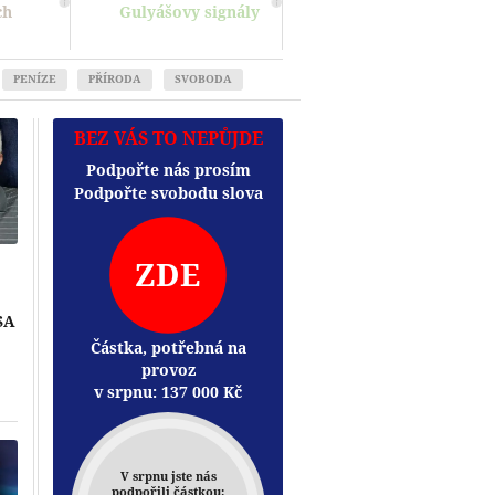
ch
Gulyášovy signály
PENÍZE
PŘÍRODA
SVOBODA
BEZ VÁS TO NEPŮJDE
Podpořte nás prosím
Podpořte svobodu slova
ZDE
SA
Částka, potřebná na
provoz
v srpnu:
137 000
Kč
Přehrát
V srpnu jste nás
podpořili částkou: