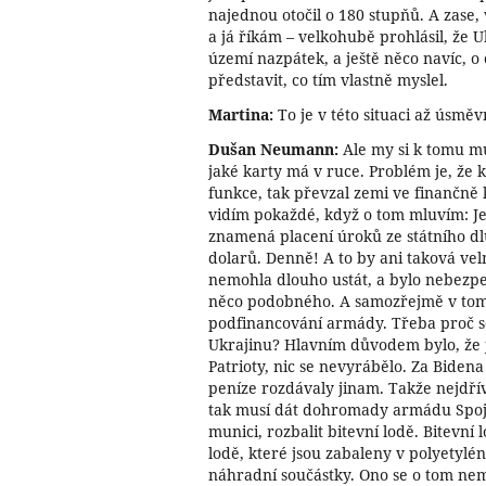
najednou otočil o 180 stupňů. A zase, 
a já říkám – velkohubě prohlásil, že U
území nazpátek, a ještě něco navíc, 
představit, co tím vlastně myslel.
Martina:
To je v této situaci až úsměv
Dušan Neumann:
Ale my si k tomu mu
jaké karty má v ruce. Problém je, že 
funkce, tak převzal zemi ve finančně k
vidím pokaždé, když o tom mluvím: Je
znamená placení úroků ze státního dl
dolarů. Denně! A to by ani taková vel
nemohla dlouho ustát, a bylo nebezpeč
něco podobného. A samozřejmě v tomt
podfinancování armády. Třeba proč 
Ukrajinu? Hlavním důvodem bylo, že j
Patrioty, nic se nevyrábělo. Za Bidena
peníze rozdávaly jinam. Takže nejdřív
tak musí dát dohromady armádu Spoje
munici, rozbalit bitevní lodě. Bitevní 
lodě, které jsou zabaleny v polyetylén
náhradní součástky. Ono se o tom nemlu