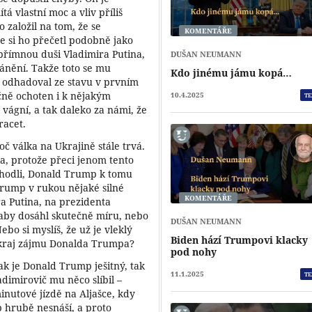
tá vlastní moc a vliv příliš
 založil na tom, že se
KOMENTÁŘE
e si ho přečetl podobně jako
upřímnou duši Vladimira Putina,
DUŠAN NEUMANN
ánění. Takže toto se mu
Kdo jinému jámu kopá…
 odhadoval ze stavu v prvním
čně ochoten i k nějakým
10.4.2025
TE
vágní, a tak daleko za námi, že
racet.
č válka na Ukrajině stále trvá.
la, protože přeci jenom tento
e shodli, Donald Trump k tomu
Trump v rukou nějaké silné
KOMENTÁŘE
ra Putina, na prezidenta
aby dosáhl skutečně míru, nebo
DUŠAN NEUMANN
o si myslíš, že už je vleklý
Biden hází Trumpovi klacky
 okraj zájmu Donalda Trumpa?
pod nohy
ak je Donald Trump ješitný, tak
11.1.2025
TE
dimirovič mu něco slíbil –
nutové jízdě na Aljašce, kdy
p hrubě nesnáší, a proto