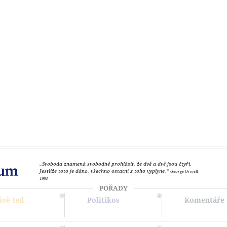
„Svoboda znamená svobodně prohlásit, že dvě a dvě jsou čtyři.
Jestliže toto je dáno, všechno ostatní z toho vyplyne.“
George Orwell,
1984
POŘADY
ávě teď
Politikos
Komentáře