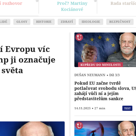
š rozhovor
Proč? Martiny
Rada starší
Kociánové
LIDÉ
GLOSY
HISTORIE
ZDRAVÍ
IDEOLOGIE
BEZPEČNOST
čí Evropu víc
p ji označuje
KUPŘEDU DO MINULOSTI
 světa
DUŠAN NEUMANN
Díl 3/3
Pokud EU začne tvrdě
Přehrát
potlačovat svobodu slova, U
zahájí vůči ní a jejím
představitelům sankce
14.11.2025
27 min
TEXT