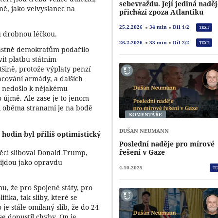
sebevraždu. Její jediná nadě
ně, jako velvyslanec na
přichází zpoza Atlantiku
25.2.2026
34 min
Díl 1/2
TEXT
u drobnou léčkou.
26.2.2026
33 min
Díl 2/2
TEXT
lastně demokratům podařilo
vit platbu státním
šině, protože výplaty penzí
cování armády, a dalších
am nedošlo k nějakému
o újmě. Ale zase je to jenom
i oběma stranami je na bodě
KOMENTÁŘE
DUŠAN NEUMANN
 hodin byl příliš optimistický
Poslední naděje pro mírové
řešení v Gaze
věci sliboval Donald Trump,
řijdou jako opravdu
4.10.2025
TE
, že pro Spojené státy, pro
tika, tak sliby, které se
je stále omílaný slib, že do 24
se dopustil chyby. On je