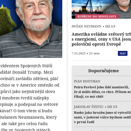
KUPŘEDU DO MINULOSTI
DUŠAN NEUMANN
Díl 2/3
Amerika ovládne světový tr
s energiemi, ceny v USA jsou
poloviční oproti Evropě
7.11.2025
25 min
TEXT
rezidentem Spojených Států
Doporučujeme
ndidát Donald Trump. Mezi
novináři zavládlo zděšení, pláč
IVAN HOFFMAN
všechno se v Americe změnilo od
Petru Pavlovi jeho lidé namluvili,
půrci jako nejmírnější slovo
že si může dělat, co chce. Přitom 
říkají, co má chtít
li mnohem tvrdší nálepky
episuje a podepsal na světové
JAROSLAV ŠTEFEC
Díl 3/3
ekávat? O tom všem si budu
Rusko jako hrozbu jsme si vytvořil
m Dušanem Neumannem, který
sami, v jaderné válce bychom sedě
v první řadě
 ale také pro celou řadu
 žije ve Spojených státech