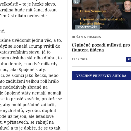
velkoústě – to je hezké slovo,
krajina bude mít šanci dostat
o čemž si nikdo nedovede
KOMENTÁŘE
né.
DUŠAN NEUMANN
síme uvědomit jednu věc, a to,
Ušpiněné pozadí milosti pro
když se Donald Trump vrátil do
Huntera Bidena
atastrofálním stavu. Já to
nom obsluha státního dluhu, to
11.12.2024
TE
uhu denně, jsou dvě miliardy
moc, jako Spojené státy,
í, že skončí jako Řecko, nebo
VŠECHNY PŘÍSPĚVKY AUTORA
o zadlužení velkou roli hrálo
se nedodávaly zbraně na
e Spojené státy nemají, nemají
 se to prostě zavřelo, protože se
, aby mohl pořádně zatlačit,
ných států, výrobu, doplnit
lodě už nejsou, ale letadlové
u v přístavech, se rabují na
ví, a to je dobře, že se to tak