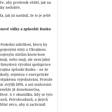
e, aby protivník věděl, jak na
sky nedobře.
 jak jsi nastínil, že to je ještě
nové války a způsobit Rusku
oslední záležitost, která by
pojenými státy a Ukrajinou
u Spojeným státům know-how
ají, nebo mají, ale není jaksi
průmyslová výrobní spolupráce
krajina způsobí Rusku – ne že
 škody, zejména v energetické
k nějakému vyjednávání. Protože
íc zvýšili DPH, a ani utahování
 nemůže jít donekonečna,
život. A v okamžiku, kdy se tyto
nů, Petrohraďanů, a jiných
ělat něco, aby si zachránil