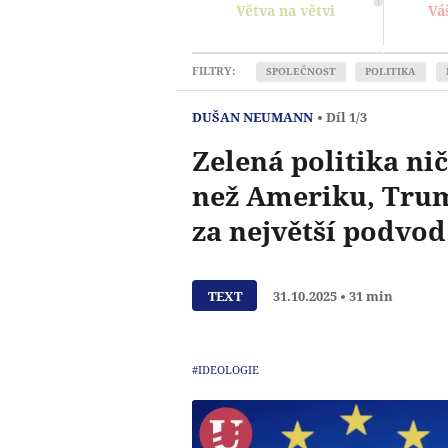
Větva na větvi
Vá
FILTRY:
SPOLEČNOST
POLITIKA
DUŠAN NEUMANN
Díl 1/3
Zelená politika ni
než Ameriku, Trum
za největší podvod
TEXT
31.10.2025
31 min
#IDEOLOGIE