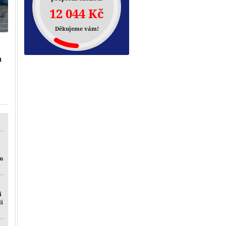
12 044 Kč
Děkujeme vám!
h
Přehrát
mu
i
li