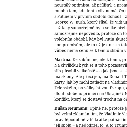
neustálý optimista, až přílišný, a promí
mnoho tam, kde tento vliv nemá. On to
s Putinem v prvním období dohodl – ž
George W. Bush, který říkal, že vidí 
což taky samozřejmě bylo veliké přeh
samozřejmě nepovedlo, protože on to
volebním období, kdy byl Putin skute
kompromisům, ale to už je dneska tak 
vůbec nemá cenu se k těmto slibům v
Martina:
Ke slibům ne, ale k tomu, pro
Na chviličku bych se u toho pozastavi
slib působil velkoústě – a jak jsme s
má sklony. Ale přeci jen, má Donald 
karty, jak by mohl zatlačit na Vladimi
Zelenského, na válkychtivou Evropu, 
dlouhodobého příměří na Ukrajině? Neb
konflikt, který se dostává trochu na
Dušan Neumann:
Úplně ne, protože j
byl velmi zklamán tím, že Vladimir Vla
pravděpodobně v té krátké patnáctimi
jeli spolu – a nedodržel to. A to Trum