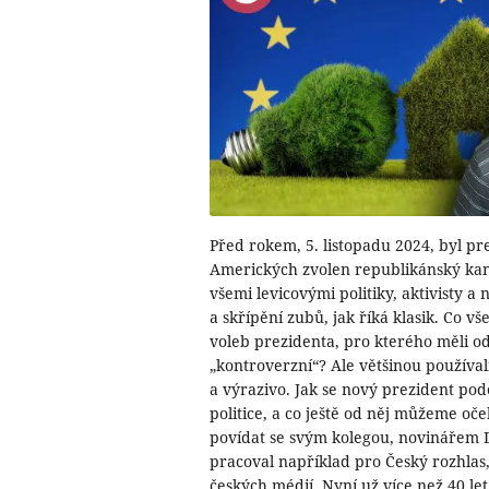
Před rokem, 5. listopadu 2024, byl p
Amerických zvolen republikánský ka
všemi levicovými politiky, aktivisty a 
a skřípění zubů, jak říká klasik. Co 
voleb prezidenta, pro kterého měli od
„kontroverzní“? Ale většinou používa
a výrazivo. Jak se nový prezident pod
politice, a co ještě od něj můžeme oč
povídat se svým kolegou, novináře
pracoval například pro Český rozhlas,
českých médií. Nyní už více než 40 let