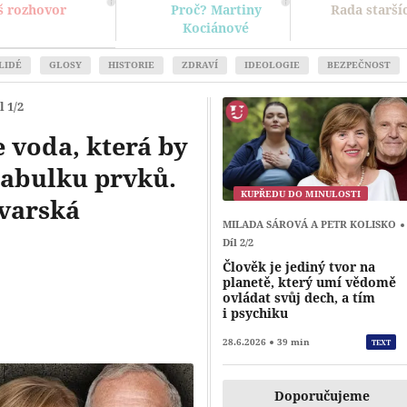
š rozhovor
Proč? Martiny
Rada starší
Kociánové
LIDÉ
GLOSY
HISTORIE
ZDRAVÍ
IDEOLOGIE
BEZPEČNOST
l 1/2
e voda, která by
tabulku prvků.
KUPŘEDU DO MINULOSTI
ovarská
MILADA SÁROVÁ A PETR KOLISKO
Díl 2/2
Přehrát
Člověk je jediný tvor na
planetě, který umí vědomě
ovládat svůj dech, a tím
i psychiku
28.6.2026
39 min
TEXT
Doporučujeme