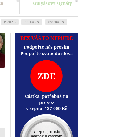
ch
Gulyášovy signály
PENÍZE
PŘÍRODA
SVOBODA
BEZ VÁS TO NEPŮJDE
Podpořte nás prosím
Podpořte svobodu slova
ZDE
Částka, potřebná na
provoz
v srpnu:
137 000
Kč
Přehrát
V srpnu jste nás
podpořili částkou: