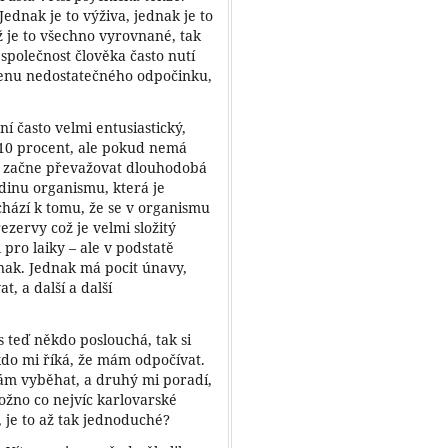
Jednak je to výživa, jednak je to
ž je to všechno vyrovnané, tak
společnost člověka často nutí
cenu nedostatečného odpočinku,
 často velmi entusiastický,
 110 procent, ale pokud nemá
ak začne převažovat dlouhodobá
dinu organismu, která je
ochází k tomu, že se v organismu
ezervy což je velmi složitý
pro laiky – ale v podstatě
nak. Jednak má pocit únavy,
t, a další a další
 teď někdo poslouchá, tak si
ěkdo mi říká, že mám odpočívat.
mám vyběhat, a druhý mi poradí,
ožno co nejvíc karlovarské
 je to až tak jednoduché?