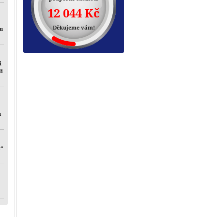
12 044 Kč
Děkujeme vám!
mu
i
li
u
i“