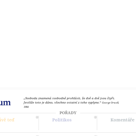
„Svoboda znamená svobodně prohlásit, že dvě a dvě jsou čtyři.
Jestliže toto je dáno, všechno ostatní z toho vyplyne.“
George Orwell,
1984
POŘADY
ávě teď
Politikos
Komentáře