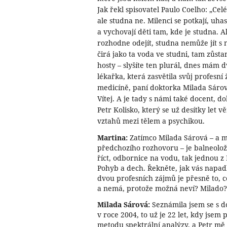
Jak řekl spisovatel Paulo Coelho: „Ce
ale studna ne. Milenci se potkají, uhas
a vychovají děti tam, kde je studna. A
rozhodne odejít, studna nemůže jít s n
čirá jako ta voda ve studni, tam zůsta
hosty – slyšíte ten plurál, dnes mám 
lékařka, která zasvětila svůj profesní 
medicíně, paní doktorka Milada Sárov
Vítej. A je tady s námi také docent, 
Petr Kolisko, který se už desítky let
vztahů mezi tělem a psychikou.
Martina:
Zatímco Milada Sárová – a mn
předchozího rozhovoru – je balneolož
říct, odbornice na vodu, tak jednou z 
Pohyb a dech. Řekněte, jak vás napadl
dvou profesních zájmů je přesně to, c
a nemá, protože možná neví? Milado?
Milada Sárová:
Seznámila jsem se s d
v roce 2004, to už je 22 let, kdy jsem
metodu spektrální analýzy, a Petr mě 