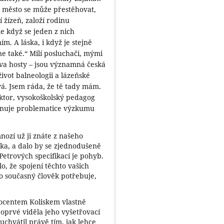
lé město se může přestěhovat,
í žízeň, založí rodinu
le když se jeden z nich
ím. A láska, i když je stejně
ne také.“ Milí posluchači, mými
dva hosty – jsou významná česká
život balneologii a lázeňské
á. Jsem ráda, že tě tady mám.
doktor, vysokoškolský pedagog
 věnuje problematice výzkumu
ozí už ji znáte z našeho
ka, a dalo by se zjednodušeně
Petrových specifikací je pohyb.
o, že spojení těchto vašich
o současný člověk potřebuje,
ocentem Koliskem vlastně
 poprvé viděla jeho vyšetřovací
uchvátil právě tím, jak lehce