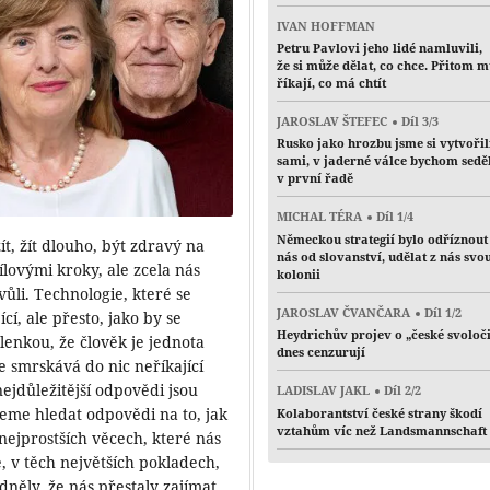
IVAN HOFFMAN
Petru Pavlovi jeho lidé namluvili,
že si může dělat, co chce. Přitom 
říkají, co má chtít
JAROSLAV ŠTEFEC
Díl 3/3
Rusko jako hrozbu jsme si vytvořil
sami, v jaderné válce bychom sedě
v první řadě
MICHAL TÉRA
Díl 1/4
Německou strategií bylo odříznout
žít, žít dlouho, být zdravý na
nás od slovanství, udělat z nás svo
ílovými kroky, ale zcela nás
kolonii
ůli. Technologie, které se
JAROSLAV ČVANČARA
Díl 1/2
cí, ale přesto, jako by se
Heydrichův projev o „české svoloč
lenkou, že člověk je jednota
dnes cenzurují
e smrskává do nic neříkající
nejdůležitější odpovědi jsou
LADISLAV JAKL
Díl 2/2
udeme hledat odpovědi na to, jak
Kolaborantství české strany škodí
vztahům víc než Landsmannschaft
 nejprostších věcech, které nás
, v těch největších pokladech,
něly, že nás přestaly zajímat.