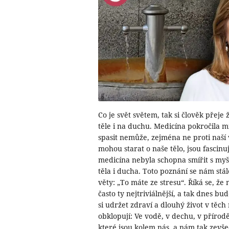
Co je svět světem, tak si člověk přeje 
těle i na duchu. Medicína pokročila m
spasit nemůže, zejména ne proti naší v
mohou starat o naše tělo, jsou fascinují
medicína nebyla schopna smířit s myš
těla i ducha. Toto poznání se nám stál
věty: „To máte ze stresu“. Říká se, že 
často ty nejtriviálnější, a tak dnes b
si udržet zdraví a dlouhý život v těch
obklopují: Ve vodě, v dechu, v přírodě
které jsou kolem nás, a nám tak zevšed