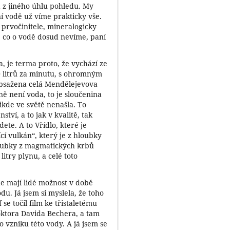
 z jiného úhlu pohledu. My
ní vodě už víme prakticky vše.
prvočinitele, mineralogicky
o, co o vodě dosud nevíme, paní
, je terma proto, že vychází ze
0 litrů za minutu, s ohromným
obsažena celá Mendělejevova
tně není voda, to je sloučenina
nikde ve světě nenašla. To
ví, a to jak v kvalitě, tak
ete. A to Vřídlo, které je
í vulkán“, který je z hloubky
hloubky z magmatických krbů
litry plynu, a celé toto
e mají lidé možnost v době
du. Já jsem si myslela, že toho
se točil film ke třistaletému
oktora Davida Bechera, a tam
 vzniku této vody. A já jsem se