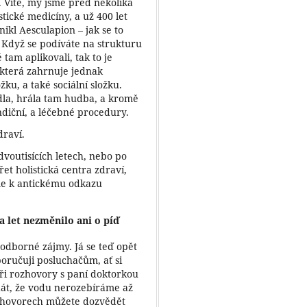
 Víte, my jsme před několika
stické medicíny, a už 400 let
ikl Aesculapion – jak se to
. Když se podíváte na strukturu
 tam aplikovali, tak to je
 která zahrnuje jednak
žku, a také sociální složku.
adla, hrála tam hudba, a kromě
ndiční, a léčebné procedury.
raví.
dvoutisících letech, nebo po
řet holistická centra zdraví,
íme k antickému odkazu
ta let nezměnilo ani o píď
 odborné zájmy. Já se teď opět
oručuji posluchačům, ať si
tři rozhovory s paní doktorkou
át, že vodu nerozebíráme až
ozhovorech můžete dozvědět