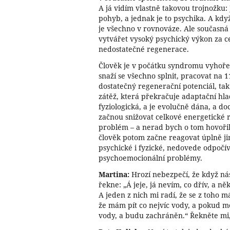
A já vidím vlastně takovou trojnožku: 
pohyb, a jednak je to psychika. A kdy
je všechno v rovnováze. Ale současná 
vytvářet vysoký psychický výkon za 
nedostatečné regenerace.
Člověk je v počátku syndromu vyhoření
snaží se všechno splnit, pracovat na
dostatečný regenerační potenciál, t
zátěž, která překračuje adaptační hla
fyziologická, a je evolučně dána, a d
začnou snižovat celkové energetické r
problém – a nerad bych o tom hovořil 
člověk potom začne reagovat úplně ji
psychické i fyzické, nedovede odpočíva
psychoemocionální problémy.
Martina:
Hrozí nebezpečí, že když nás
řekne: „Á jeje, já nevím, co dřív, a n
A jeden z nich mi radí, že se z toho 
že mám pít co nejvíc vody, a pokud m
vody, a budu zachráněn.“ Řekněte mi,