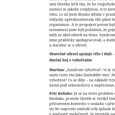
umí člověka léčit tím, že ho rozpohyb
nemoci se jakoby rozplynou. A to jsem 
toho, co už jsem dlouho dělala v prax
vždycky upřednostňovala vliv pitné kú
organismus. A to propojení potom by
seznámení jsme byli požádáni, že po
měli za úkol mluvit na téma: Syndrom 
jsme prakticky spolupracovali, a do
a staráme se o zdraví.
Skutečné zdraví spojuje tělo i duši 
dnešní boj s vyhořením
Martina:
„Syndrom vyhoření“, to je ci
námi často visí jako Damoklův meč. P
vyhoření? Co se děje – na základě tv
nemá pud sebezáchovy a nepřestane,
Petr Kolisko:
Já se na tento problém 
hlediska, protože člověk se vyvíjel tisí
přirozeném kontextu v souladu s přír
sto let naprosto změnili svůj způsob ž
v současné společnosti, že neustále na