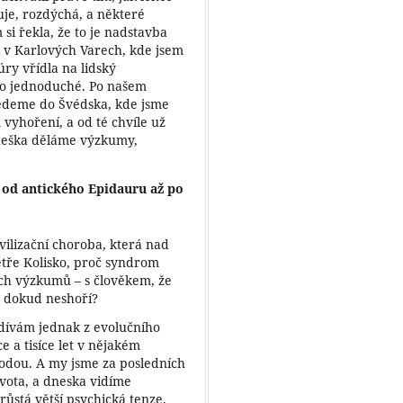
uje, rozdýchá, a některé
si řekla, že to je nadstavba
i v Karlových Varech, kde jsem
ry vřídla na lidský
lo jednoduché. Po našem
jedeme do Švédska, kde jsme
vyhoření, a od té chvíle už
dneška děláme výzkumy,
– od antického Epidauru až po
vilizační choroba, která nad
etře Kolisko, proč syndrom
ých výzkumů – s člověkem, že
 dokud neshoří?
dívám jednak z evolučního
ce a tisíce let v nějakém
odou. A my jsme za posledních
ivota, a dneska vidíme
růstá větší psychická tenze.