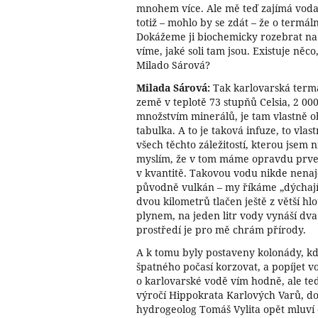
mnohem více. Ale mě teď zajímá voda
totiž – mohlo by se zdát – že o termál
Dokážeme ji biochemicky rozebrat na 
víme, jaké soli tam jsou. Existuje něc
Milado Sárová?
Milada Sárová:
Tak karlovarská terma
země v teplotě 73 stupňů Celsia, 2 00
množstvím minerálů, je tam vlastně 
tabulka. A to je taková infuze, to vlas
všech těchto záležitostí, kterou jsem 
myslím, že v tom máme opravdu prvenst
v kvantitě. Takovou vodu nikde nenajd
původně vulkán – my říkáme „dýchajíc
dvou kilometrů tlačen ještě z větší 
plynem, na jeden litr vody vynáší dva 
prostředí je pro mě chrám přírody.
A k tomu byly postaveny kolonády, kd
špatného počasí korzovat, a popíjet vo
o karlovarské vodě vím hodně, ale teď 
výročí Hippokrata Karlových Varů, d
hydrogeolog Tomáš Vylita opět mluví o