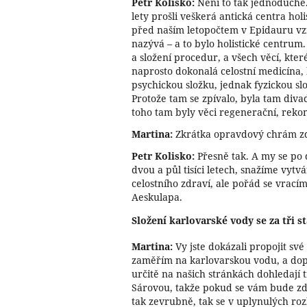
Petr Kolisko:
Není to tak jednoduché.
lety prošli veškerá antická centra holi
před naším letopočtem v Epidauru vzn
nazývá – a to bylo holistické centrum
a složení procedur, a všech věcí, které
naprosto dokonalá celostní medicína,
psychickou složku, jednak fyzickou slo
Protože tam se zpívalo, byla tam div
toho tam byly věci regenerační, reko
Martina:
Zkrátka opravdový chrám zd
Petr Kolisko:
Přesně tak. A my se po 
dvou a půl tisíci letech, snažíme vytvá
celostního zdraví, ale pořád se vrac
Aeskulapa.
Složení karlovarské vody se za tři s
Martina:
Vy jste dokázali propojit své
zaměřím na karlovarskou vodu, a dop
určitě na našich stránkách dohledají 
Sárovou, takže pokud se vám bude zd
tak zevrubně, tak se v uplynulých r