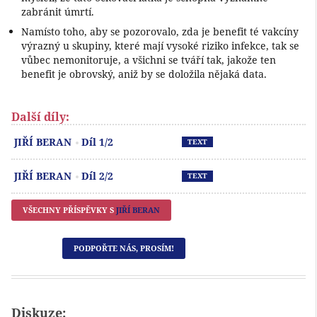
zabránit úmrtí.
Namísto toho, aby se pozorovalo, zda je benefit té vakcíny
výrazný u skupiny, které mají vysoké riziko infekce, tak se
vůbec nemonitoruje, a všichni se tváří tak, jakože ten
benefit je obrovský, aniž by se doložila nějaká data.
Další díly:
Př
JIŘÍ BERAN
Díl 1/2
TEXT
Př
JIŘÍ BERAN
Díl 2/2
TEXT
VŠECHNY PŘÍSPĚVKY S
JIŘÍ BERAN
PODPOŘTE NÁS, PROSÍM!
Diskuze: