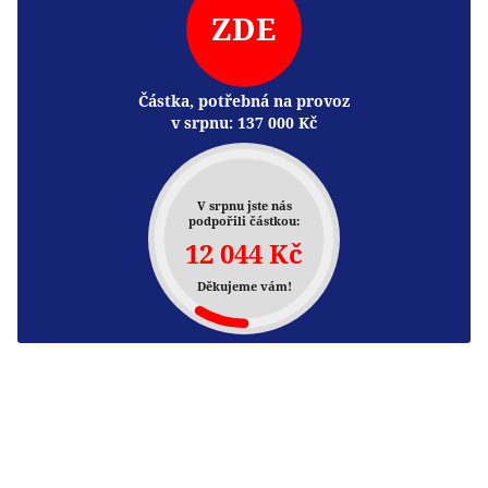
ZDE
Částka, potřebná na provoz
v srpnu:
137 000
Kč
V srpnu jste nás
podpořili částkou:
12 044 Kč
Děkujeme vám!