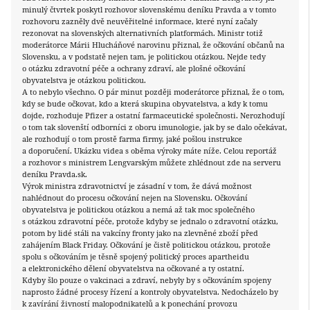
minulý čtvrtek poskytl rozhovor slovenskému deníku Pravda a v tomto
rozhovoru zazněly dvě neuvěřitelné informace, které nyní začaly
rezonovat na slovenských alternativních platformách. Ministr totiž
moderátorce Márii Hlucháňové narovinu přiznal, že očkování občanů na
Slovensku, a v podstatě nejen tam, je politickou otázkou. Nejde tedy
o otázku zdravotní péče a ochrany zdraví, ale plošné očkování
obyvatelstva je otázkou politickou.
A to nebylo všechno. O pár minut později moderátorce přiznal, že o tom,
kdy se bude očkovat, kdo a která skupina obyvatelstva, a kdy k tomu
dojde, rozhoduje Pfizer a ostatní farmaceutické společnosti. Nerozhodují
o tom tak slovenští odborníci z oboru imunologie, jak by se dalo očekávat,
ale rozhodují o tom prostě farma firmy, jaké pošlou instrukce
a doporučení. Ukázku videa s oběma výroky máte níže. Celou reportáž
a rozhovor s ministrem Lengvarským můžete zhlédnout zde na serveru
deníku Pravda.sk.
Výrok ministra zdravotnictví je zásadní v tom, že dává možnost
nahlédnout do procesu očkování nejen na Slovensku. Očkování
obyvatelstva je politickou otázkou a nemá až tak moc společného
s otázkou zdravotní péče, protože kdyby se jednalo o zdravotní otázku,
potom by lidé stáli na vakcíny fronty jako na zlevněné zboží před
zahájením Black Friday. Očkování je čistě politickou otázkou, protože
spolu s očkováním je těsně spojený politický proces apartheidu
a elektronického dělení obyvatelstva na očkované a ty ostatní.
Kdyby šlo pouze o vakcinaci a zdraví, nebyly by s očkováním spojeny
naprosto žádné procesy řízení a kontroly obyvatelstva. Nedocházelo by
k zavírání živností malopodnikatelů a k ponechání provozu