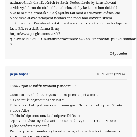
nadnárodních distribučních řetězců. Nedocházelo by k instalování
covidových bran do obchodů, nedocházelo by ke kontrolám dokladů
o vakcinaci na hranicích. Celý systém tak není o zdravotní otázce, ale
o politické otázce uchopení neomezené moci nad obyvatelstvem
a ukotvení tzv. Covidového státu. Podle ministra o očkování rozhoduje de
facto Pfizer a další farma firmy
https://www.google.com/search?
q=slovensk%C3%BD+ministr+zdravotnictv%C3%AD+narovinu+p%C5%99iznal&oq
8
Odpovědět
pepa
napsal:
16. 1. 2022 (21:14)
Osho – “Jak se můžu vyhnout pandemii?”
Osho duchovní učitel, mystik a guru pocházející z Indie
“Jak se můžu vyhnout pandemii?”
Tato otázka byla položena indickému guru Oshovi zhruba před 40 lety
v době AIDS!
“Pokládáš špatnou otázku,” odpověděl Osho,
“Správná otázka by měla znít: Jak se můžu vyhnout strachu ze smrti
způsobenému pandemií?
Protože je velmi snadné vyhnout se viru, ale je velmi těžké vyhnout se
strachu ve vás a ve světě.