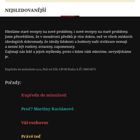
NEJSLEDOVANĚJŠÍ
Hledáme staré recepty na nové problémy, i nové recepty na staré problémy.
Jsme přesvědčeni, že v moudrosti předků je více dobra, než ve všech módních
ideologiích dohromady, že ideály lidskosti a hodnoty naší civilizace nemají
a nesmí být rozbity, ztraceny, zapomenuty.
Zajímají nás lidé a jejich myšlenky, proto s lidmi rádi mluvíme, nevyslýcháme
je.
Kupředu do minulosti s.r.o., Pod vsí 256, 149 00 Praha 4, IČ: 06614671
Pořady:
Kupředu do minulosti
Proč? Martiny Kociánové
Váš rozhovor
Právě teď