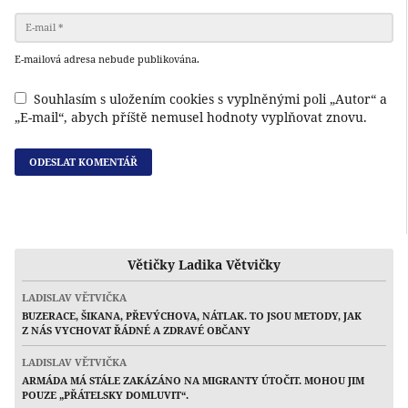
E-mailová adresa nebude publikována.
Souhlasím s uložením cookies s vyplněnými poli „Autor“ a
„E-mail“, abych příště nemusel hodnoty vyplňovat znovu.
Větičky Ladika Větvičky
LADISLAV VĚTVIČKA
BUZERACE, ŠIKANA, PŘEVÝCHOVA, NÁTLAK. TO JSOU METODY, JAK
Z NÁS VYCHOVAT ŘÁDNÉ A ZDRAVÉ OBČANY
LADISLAV VĚTVIČKA
ARMÁDA MÁ STÁLE ZAKÁZÁNO NA MIGRANTY ÚTOČIT. MOHOU JIM
POUZE „PŘÁTELSKY DOMLUVIT“.