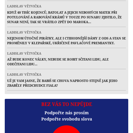
LADISLAV VĚTVIČKA
KDYŽ 40 TISÍC KOJENCŮ, BATOLAT A JEJICH NEBOHÝCH MATEK PŘI
POTULOVÁNÍ A RABOVÁNÍ KRÁMŮ V TOUZE PO SUNARU ZJISTILO, ŽE
SUNAR NENÍ, TAK SE VRÁTILO ZPĚT DO MAROKA…
LADISLAV VĚTVIČKA
NEJENOM ÚTOČNÉ PIRÁTKY, ALE I CTIHODNĚJŠÍ DÁMY Z ODS A STAN SE
PROMĚNILY V KLEPAŘSKÉ, UKŘIČENÉ PAVLAČOVÉ PREMIANTKY.
LADISLAV VĚTVIČKA
AŽ BUDE KONEC VÁLKY, NEBUDE SE ROBIT SČITANI LIDU, ALE
ODEČITANI LIDU…
LADISLAV VĚTVIČKA
UŽ JE VAM JASNE, ŽE BABIŠ SE CHOVA NAPROSTO STEJNĚ JAK JEHO
ZBABĚLY PŘEDCHUDCE FIALA?
BEZ VÁS TO NEPŮJDE
Podpořte nás prosím
Podpořte svobodu slova