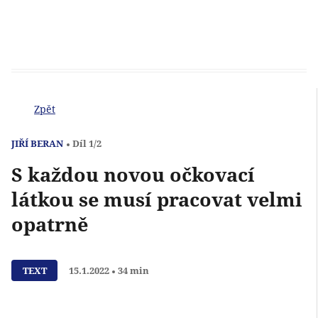
Zpět
JIŘÍ BERAN
Díl 1/2
S každou novou očkovací
látkou se musí pracovat velmi
opatrně
Přehrát
TEXT
15.1.2022
34 min