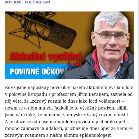
#EPIDEMIE
#LIDÉ
#ZDRAVÍ
Když jsme naposledy hovořili v našem aktuálním vysílání loni
v polovině listopadu s profesorem Jiřím Beranem, zazněla od
něj věta, že „zdravý rozum je dnes jako lord Voldemort –
nesmí se o něm mluvit. Jakkoli je to výstižný postřeh, slíbili
jsme vám také, že nemáme v úmyslu zdravý rozum opustit.
A protože se od našeho minulého povídání přihodilo opět
mnoho zajímavých událostí, přicházíme dnes opět za vámi se
zdravým rozumem a naším elitním epidemiologem