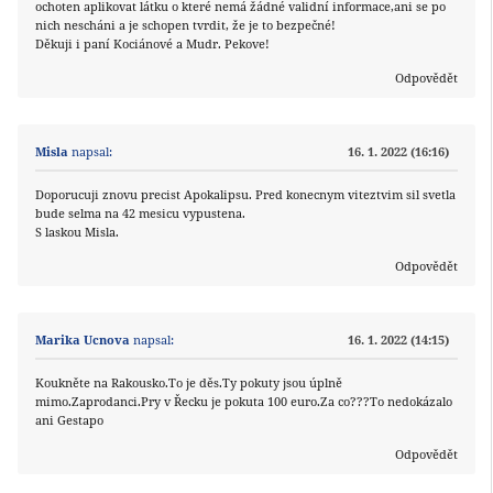
ochoten aplikovat látku o které nemá žádné validní informace,ani se po
nich nescháni a je schopen tvrdit, že je to bezpečné!
Děkuji i paní Kociánové a Mudr. Pekove!
Odpovědět
Misla
napsal:
16. 1. 2022 (16:16)
Doporucuji znovu precist Apokalipsu. Pred konecnym viteztvim sil svetla
bude selma na 42 mesicu vypustena.
S laskou Misla.
Odpovědět
Marika Ucnova
napsal:
16. 1. 2022 (14:15)
Koukněte na Rakousko.To je děs.Ty pokuty jsou úplně
mimo.Zaprodanci.Pry v Řecku je pokuta 100 euro.Za co???To nedokázalo
ani Gestapo
Odpovědět