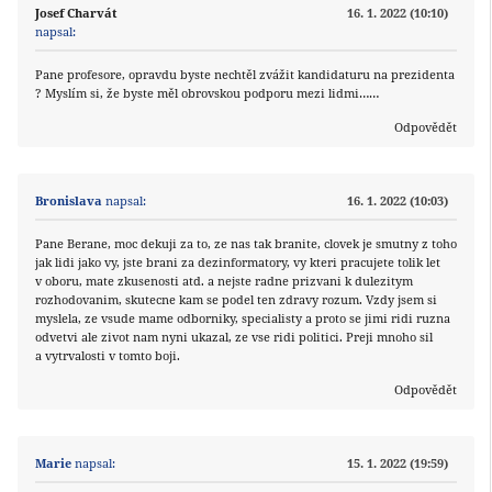
Josef Charvát
16. 1. 2022 (10:10)
napsal:
Pane profesore, opravdu byste nechtěl zvážit kandidaturu na prezidenta
? Myslím si, že byste měl obrovskou podporu mezi lidmi……
Odpovědět
Bronislava
napsal:
16. 1. 2022 (10:03)
Pane Berane, moc dekuji za to, ze nas tak branite, clovek je smutny z toho
jak lidi jako vy, jste brani za dezinformatory, vy kteri pracujete tolik let
v oboru, mate zkusenosti atd. a nejste radne prizvani k dulezitym
rozhodovanim, skutecne kam se podel ten zdravy rozum. Vzdy jsem si
myslela, ze vsude mame odborniky, specialisty a proto se jimi ridi ruzna
odvetvi ale zivot nam nyni ukazal, ze vse ridi politici. Preji mnoho sil
a vytrvalosti v tomto boji.
Odpovědět
Marie
napsal:
15. 1. 2022 (19:59)