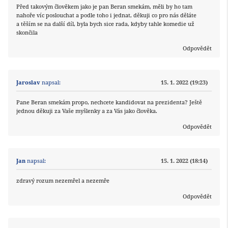
Před takovým člověkem jako je pan Beran smekám, měli by ho tam
nahoře víc poslouchat a podle toho i jednat, děkuji co pro nás děláte
a těším se na další díl, byla bych sice rada, kdyby tahle komedie už
skončila
Odpovědět
Jaroslav
napsal:
15. 1. 2022 (19:23)
Pane Beran smekám propo, nechcete kandidovat na prezidenta? Ještě
jednou děkuji za Vaše myšlenky a za Vás jako člověka.
Odpovědět
Jan
napsal:
15. 1. 2022 (18:14)
zdravý rozum nezemřel a nezemře
Odpovědět