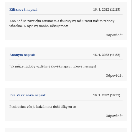
Kilianová
napsal:
16. 1. 2022 (12:25)
Ano,lidé se zdravým rozumem a úsudky by měli radit našim rádoby
vůdcům. A bylo by dobře. Děkujeme.♥️
Odpovědět
Anonym
napsal:
16. 1. 2022 (11:32)
Jak může rádoby vzdělaný člověk napsat takový nesmysl.
Odpovědět
Eva Vavřínová
napsal:
16. 1. 2022 (10:37)
Poslouchat vás je balzám na duši díky za to
Odpovědět