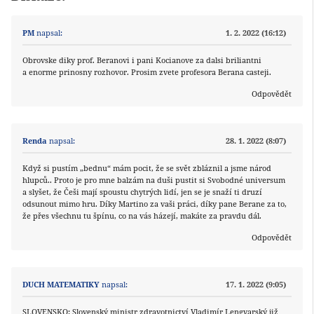
PM
napsal:
1. 2. 2022 (16:12)
Obrovske diky prof. Beranovi i pani Kocianove za dalsi briliantni
a enorme prinosny rozhovor. Prosim zvete profesora Berana casteji.
Odpovědět
Renda
napsal:
28. 1. 2022 (8:07)
Když si pustím „bednu“ mám pocit, že se svět zbláznil a jsme národ
hlupců.. Proto je pro mne balzám na duši pustit si Svobodné universum
a slyšet, že Češi mají spoustu chytrých lidí, jen se je snaží ti druzí
odsunout mimo hru. Díky Martino za vaši práci, díky pane Berane za to,
že přes všechnu tu špínu, co na vás házejí, makáte za pravdu dál.
Odpovědět
DUCH MATEMATIKY
napsal:
17. 1. 2022 (9:05)
SLOVENSKO: Slovenský ministr zdravotnictví Vladimír Lengvarský již