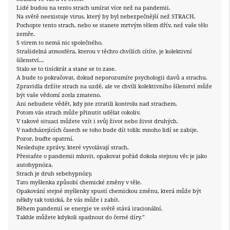
Lidé budou na tento strach umírat více než na pandemii.
Na světě neexistuje virus, který by byl nebezpečnější než STRACH.
Pochopte tento strach, nebo se stanete mrtvým tělem dřív, než vaše tělo
zemře.
S virem to nemá nic společného.
Strašidelná atmosféra, kterou v těchto chvílích cítíte, je kolektivní
šílenství…
Stalo se to tisíckrát a stane se to zase.
A bude to pokračovat, dokud neporozumíte psychologii davů a strachu.
Zpravidla držíte strach na uzdě, ale ve chvíli kolektivního šílenství může
být vaše vědomí zcela zmateno.
Ani nebudete vědět, kdy jste ztratili kontrolu nad strachem.
Potom vás strach může přinutit udělat cokoliv.
V takové situaci můžete vzít i svůj život nebo život druhých.
V nadcházejících časech se toho bude dít tolik: mnoho lidí se zabije.
Pozor, buďte opatrní.
Nesledujte zprávy, které vyvolávají strach.
Přestaňte o pandemii mluvit, opakovat pořád dokola stejnou věc je jako
autohypnóza.
Strach je druh sebehypnózy.
Tato myšlenka způsobí chemické změny v těle.
Opakování stejné myšlenky spustí chemickou změnu, která může být
někdy tak toxická, že vás může i zabít.
Během pandemií se energie ve světě stává iracionální.
Takhle můžete kdykoli spadnout do černé díry.”