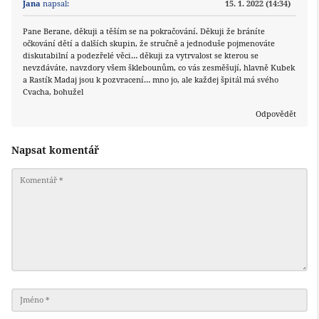
Jana
napsal:
15. 1. 2022 (14:34)
Pane Berane, děkuji a těším se na pokračování. Děkuji že bráníte
očkování dětí a dalších skupin, že stručně a jednoduše pojmenováte
diskutabilní a podezřelé věci… děkuji za vytrvalost se kterou se
nevzdáváte, navzdory všem šklebounům, co vás zesměšují, hlavně Kubek
a Rastík Madaj jsou k pozvracení… mno jo, ale každej špitál má svého
Cvacha, bohužel
Odpovědět
Napsat komentář