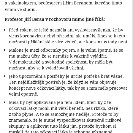
a vakcinologem, profesorem Jiřím Beranem, kterého tímto
vítám ve studiu.
Profesor Jiří Beran v rozhovoru mimo jiné říká:
Před rokem se ještě nesměla ani vyslovit myšlenka, že by
virus koronaviru nebyl přírodní, ale umělý. Dnes se k této
možnosti přiklání stále více vědců, ale konsenzus tady není.
Malone je mezi odborníky pojem, a je velmi špatné, že se
mu mažou účty, že se nemůže k vakcíně vyjádřit.
V demokratické a svobodné společnosti by měla být
možnost, aby se k vyjadřovali všichni.
Jeho upozornění a postřehy je určitě potřeba brát vážně.
Ten nejdůležitější postřeh je, že když se vám objevuje
koncept nové očkovací látky, tak by se s ním mělo pracovat
velmi opatrně.
Měla by být aplikována jen těm lidem, kteří by z té
očkovací látky mohli mít větší benefit, než riziko, které
z toho plyne. A to se samozřejmě neděje. Protože to by
znamenalo, že je nutné vyspecifikovat skutečně rizikové
skupiny, a aplikovat tuto látku jim, protože bychom si
mysleli, že tato očkovací látka je schopna významně